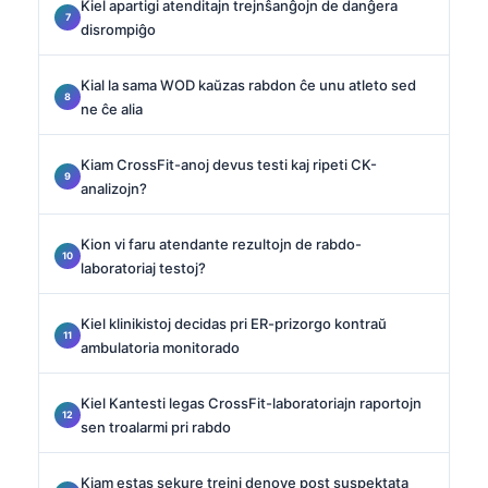
Kiel apartigi atenditajn trejnŝanĝojn de danĝera
disrompiĝo
Kial la sama WOD kaŭzas rabdon ĉe unu atleto sed
ne ĉe alia
Kiam CrossFit-anoj devus testi kaj ripeti CK-
analizojn?
Kion vi faru atendante rezultojn de rabdo-
laboratoriaj testoj?
Kiel klinikistoj decidas pri ER-prizorgo kontraŭ
ambulatoria monitorado
Kiel Kantesti legas CrossFit-laboratoriajn raportojn
sen troalarmi pri rabdo
Kiam estas sekure trejni denove post suspektata