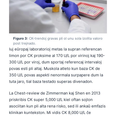
Figuro 3:
CK-trendoj gravas pli ol unu sola izolita valoro
post trejnado.
Iuj eŭropaj laboratorioj metas la supran referencan
limon por CK proksime al 170 U/L por virinoj kaj 190-
300 U/L por viroj, dum sportaj referencaj intervaloj
povas esti pli altaj. Muskola atleto kun baza CK de
350 U/L povas aspekti nenormala surpapere dum la
tuta jaro, tial baza testado superas divenadon.
La Chest-review de Zimmerman kaj Shen en 2013
priskribis CK super 5,000 U/L kiel oftan sojlon
asociitan kun pli alta rena risko, sed ili ankaŭ emfazis
klinikan kuntekston. Mi vidis CK 8,000 U/L ĉe