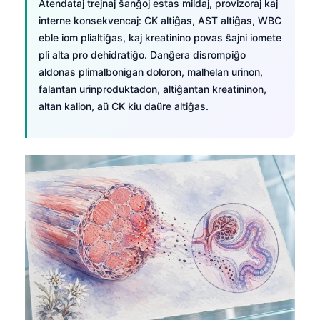
Euskara
Atendataj trejnaj ŝanĝoj estas mildaj, provizoraj kaj
interne konsekvencaj: CK altiĝas, AST altiĝas, WBC
Македонски јазик
eble iom plialtiĝas, kaj kreatinino povas ŝajni iomete
Latviešu valoda
pli alta pro dehidratiĝo. Danĝera disrompiĝo
Galego
aldonas plimalbonigan doloron, malhelan urinon,
falantan urinproduktadon, altiĝantan kreatininon,
অসমীয়া
altan kalion, aŭ CK kiu daŭre altiĝas.
සිංහල
سنڌي
پښتو
Slovenčina
Hrvatski
Suomi
Қазақ тілі
Català