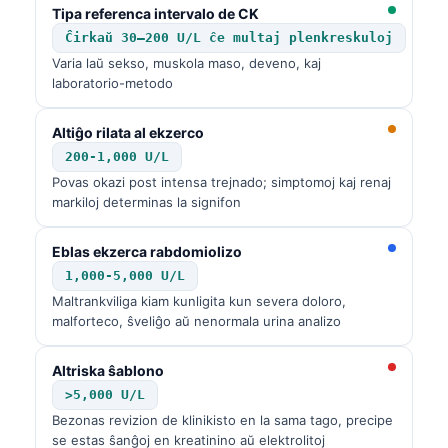
Tipa referenca intervalo de CK
Ĉirkaŭ 30–200 U/L ĉe multaj plenkreskuloj
Varia laŭ sekso, muskola maso, deveno, kaj
laboratorio-metodo
Altiĝo rilata al ekzerco
200-1,000 U/L
Povas okazi post intensa trejnado; simptomoj kaj renaj
markiloj determinas la signifon
Eblas ekzerca rabdomiolizo
1,000-5,000 U/L
Maltrankviliga kiam kunligita kun severa doloro,
malforteco, ŝveliĝo aŭ nenormala urina analizo
Altriska ŝablono
>5,000 U/L
Bezonas revizion de klinikisto en la sama tago, precipe
se estas ŝanĝoj en kreatinino aŭ elektrolitoj