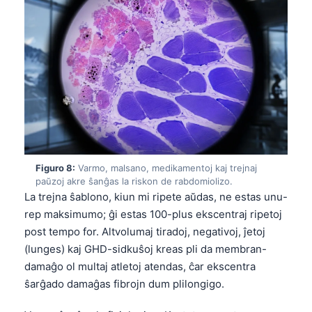
日本語
Eesti
Azərbaycan dili
Bosanski
Svenska
Српски језик
Íslenska
Հայերեն
Figuro 8:
Varmo, malsano, medikamentoj kaj trejnaj
paŭzoj akre ŝanĝas la riskon de rabdomiolizo.
Bahasa Indonesia
La trejna ŝablono, kiun mi ripete aŭdas, ne estas unu-
rep maksimumo; ĝi estas 100-plus ekscentraj ripetoj
हिन्दी
post tempo for. Altvolumaj tiradoj, negativoj, ĵetoj
Nederlands
(lunges) kaj GHD-sidkuŝoj kreas pli da membran-
Dansk
damaĝo ol multaj atletoj atendas, ĉar ekscentra
Български
ŝarĝado damaĝas fibrojn dum plilongigo.
فارسی