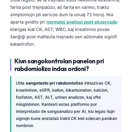
farita post trejnpaŭzo, aŭ farita en varmo, traktu
simptomojn pli serioze dum la unuaj 72 horoj. Nia
aparta gvidilo pri
normalaj analizoj post ekzercado
klarigas kial CK, AST, WBC, kaj kreatinino povas
ŝanĝiĝi post malfacila trejnado sen aŭtomate signifi
katastrofon.
Kiun sangokontrolan panelon pri
rabdomiolizo indas ordoni?
Utila
sangotesto pri rabdomiolizo
inkluzivas CK,
kreatininon, eGFR, kalion, bikarbonaton, kalcion,
fosfaton, AST, ALT, urinan analizon, kaj ofte
mioglobinon. Kantesti estas platformo por
interpretado de sangoanalizo per AI, kiu legas tiujn
signojn kune anstataŭ trakti CK kiel solecan panikan
nombron.