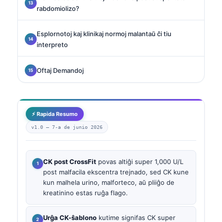
rabdomiolizo?
Esplornotoj kaj klinikaj normoj malantaŭ ĉi tiu
interpreto
Oftaj Demandoj
⚡ Rapida Resumo
v1.0 —
7-a de junio 2026
CK post CrossFit
povas altiĝi super 1,000 U/L
post malfacila ekscentra trejnado, sed CK kune
kun malhela urino, malforteco, aŭ pliiĝo de
kreatinino estas ruĝa flago.
Urĝa CK-ŝablono
kutime signifas CK super