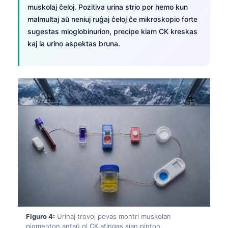
muskolaj ĉeloj. Pozitiva urina strio por hemo kun
malmultaj aŭ neniuj ruĝaj ĉeloj ĉe mikroskopio forte
sugestas mioglobinurion, precipe kiam CK kreskas
kaj la urino aspektas bruna.
Figuro 4:
Urinaj trovoj povas montri muskolan
pigmenton antaŭ ol CK atingas sian pinton.