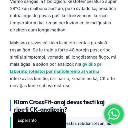
Varmo ŝanĝas la fiziologion. Kestotemperaturo super
简体中文
28°C kun malbona aerfluo, peza ŝvitado kaj nesufiĉa
natria ingesto povas puŝi korfrekvencon, kernan
Română
temperaturon kaj renan perfuzion en la malĝustan
Türkçe
direkton dum longa metkon.
Ελληνικά
Malsano gravas eĉ kiam la atleto sentas preskaŭ
Português
resaniĝon. Se iu trejnis forte 48 horojn post gripo-
Español
similaj simptomoj, vomado, aŭ longdistanca flugo, mi
Italiano
malaltigas la sojlon por analizoj; nia
gvidilo pri
laboratoriotestoj por maltoleremo al varmo
עִבְרִית
interkovras kun tio, ĉar natrio, kreatinino kaj CK ofte
Français
moviĝas kune sub varmstreso.
العربية
Kiam CrossFit-anoj devus testi kaj
Deutsch
ripeti CK-analizojn?
English
Esperanto
Testu tuj se simptomoj sugestas rabdomiolizon, eĉ