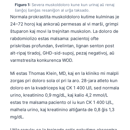
Figuro 1:
Severa muskoldoloro kune kun urinaj aŭ renaj
ŝanĝoj ŝanĝas resaniĝon al urĝa taksado.
Normala prokrastita muskoldoloro kutime kulminas je
24–72 horoj kaj ankoraŭ permesas al vi marŝi, grimpi
ŝtuparon kaj movi la trejnitan muskolon. La doloro de
rabdomiolizo estas malsama: pacientoj ofte
priskribas profundan, ŝvelintan, lignan senton post
alt-ripaj tiradoj, GHD-sid-supoj, pezaj negativoj, aŭ
varmstresita konkurenca WOD.
Mi estas Thomas Klein, MD, kaj en la kliniko mi malpli
zorgas pri doloro sola ol pri la aro. 28-jara atleto kun
doloro en la kvadriceps kaj CK 1 400 U/L sed normala
urino, kreatinino 0,9 mg/dL, kaj kalio 4,2 mmol/L
estas tre malsama paciento ol iu kun CK 1 400 U/L,
malhela urino, kaj kreatinino altiĝanta de 0,8 ĝis 1,3
mg/dL.
Utila regulo: se la trejnado estis nekutime ekscentra,