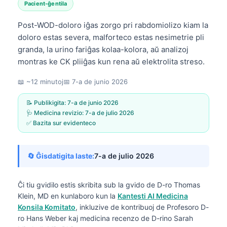
Pacient-ĝentila
Post-WOD-doloro iĝas zorgo pri rabdomiolizo kiam la
doloro estas severa, malforteco estas nesimetrie pli
granda, la urino fariĝas kolaa-kolora, aŭ analizoj
montras ke CK pliiĝas kun rena aŭ elektrolita streso.
📖 ~12 minutoj
📅
7-a de junio 2026
📝 Publikigita:
7-a de junio 2026
🩺 Medicina revizio:
7-a de julio 2026
✅ Bazita sur evidenteco
🔄 Ĝisdatigita laste:
7-a de julio 2026
Ĉi tiu gvidilo estis skribita sub la gvido de
D-ro Thomas
Klein, MD
en kunlaboro kun la
Kantesti AI Medicina
Konsila Komitato
, inkluzive de kontribuoj de Profesoro D-
ro Hans Weber kaj medicina recenzo de D-rino Sarah