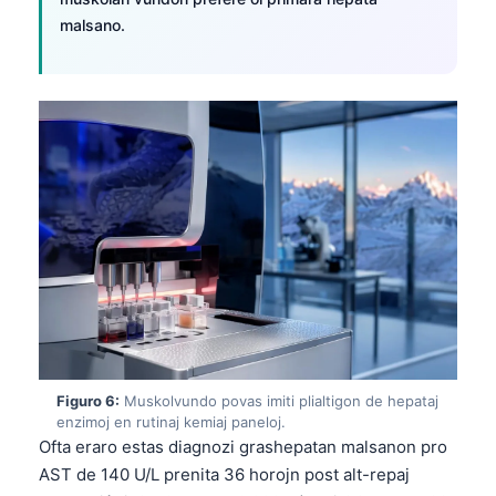
malsano.
Figuro 6:
Muskolvundo povas imiti plialtigon de hepataj
enzimoj en rutinaj kemiaj paneloj.
Norsk bokmål
Ofta eraro estas diagnozi grashepatan malsanon pro
AST de 140 U/L prenita 36 horojn post alt-repaj
Ślōnskŏ gŏdka