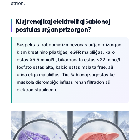
strion.
Kiuj renaj kaj elektrolitaj ŝablonoj
postulas urĝan prizorgon?
Suspektata rabdomiolizo bezonas urĝan prizorgon
kiam kreatinino plialtiĝas, eGFR malpliiĝas, kalio
estas ≥5.5 mmol/L, bikarbonato estas <22 mmol/L,
fosfato estas alta, kalcio estas malalta frue, aŭ
urina eligo malpliiĝas. Tiuj ŝablonoj sugestas ke
muskola disrompiĝo influas renan filtradon aŭ
elektran stabilecon.