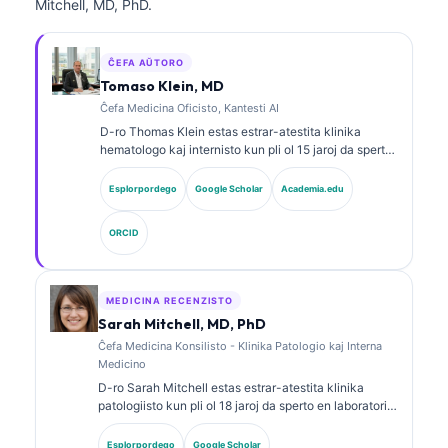
Mitchell, MD, PhD.
ĈEFA AŬTORO
Tomaso Klein, MD
Ĉefa Medicina Oficisto, Kantesti AI
D-ro Thomas Klein estas estrar-atestita klinika
hematologo kaj internisto kun pli ol 15 jaroj da sperto
en laboratoria medicino kaj AI-helpita klinika analizo.
Kiel Ĉefa Medicina Oficiro ĉe Kantesti AI, li provizas
Esplorpordego
Google Scholar
Academia.edu
klinikan superrigardon pri la medicina precizeco de la
proprieta neŭrala reto. D-ro Klein publikigis vaste pri
ORCID
interpretado de biomarkiloj kaj laboratoria
diagnozado pri temoj de laboratoria medicino.
MEDICINA RECENZISTO
Sarah Mitchell, MD, PhD
Ĉefa Medicina Konsilisto - Klinika Patologio kaj Interna
Medicino
D-ro Sarah Mitchell estas estrar-atestita klinika
patologiisto kun pli ol 18 jaroj da sperto en laboratoria
medicino kaj diagnoza analizo. Ŝi havas specialajn
atestojn en klinika kemio kaj publikigis amplekse pri
Esplorpordego
Google Scholar