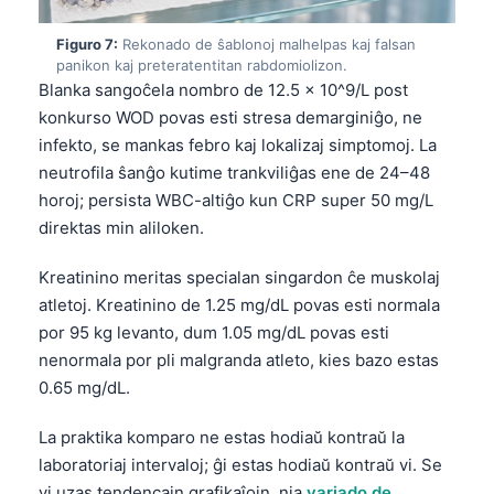
O‘zbekcha
Figuro 7:
Rekonado de ŝablonoj malhelpas kaj falsan
Українська
panikon kaj preteratentitan rabdomiolizon.
Blanka sangoĉela nombro de 12.5 x 10^9/L post
አማርኛ
konkurso WOD povas esti stresa demarginiĝo, ne
Kiswahili
infekto, se mankas febro kaj lokalizaj simptomoj. La
ភាសាខ្មែរ
neutrofila ŝanĝo kutime trankviliĝas ene de 24–48
ဗမာစာ
horoj; persista WBC-altiĝo kun CRP super 50 mg/L
direktas min aliloken.
ไทย
Tagalog
Kreatinino meritas specialan singardon ĉe muskolaj
atletoj. Kreatinino de 1.25 mg/dL povas esti normala
Tiếng Việt
por 95 kg levanto, dum 1.05 mg/dL povas esti
Bahasa Melayu
nenormala por pli malgranda atleto, kies bazo estas
മലയാളം
0.65 mg/dL.
ಕನ್ನಡ
La praktika komparo ne estas hodiaŭ kontraŭ la
ગુજરાતી
laboratoriaj intervaloj; ĝi estas hodiaŭ kontraŭ vi. Se
தமிழ்
vi uzas tendencajn grafikaĵojn, nia
variado de