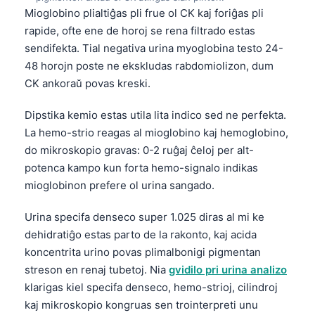
Mioglobino plialtiĝas pli frue ol CK kaj foriĝas pli
rapide, ofte ene de horoj se rena filtrado estas
sendifekta. Tial negativa urina myoglobina testo 24-
48 horojn poste ne ekskludas rabdomiolizon, dum
CK ankoraŭ povas kreski.
Dipstika kemio estas utila lita indico sed ne perfekta.
La hemo-strio reagas al mioglobino kaj hemoglobino,
do mikroskopio gravas: 0-2 ruĝaj ĉeloj per alt-
potenca kampo kun forta hemo-signalo indikas
mioglobinon prefere ol urina sangado.
Urina specifa denseco super 1.025 diras al mi ke
dehidratiĝo estas parto de la rakonto, kaj acida
koncentrita urino povas plimalbonigi pigmentan
streson en renaj tubetoj. Nia
gvidilo pri urina analizo
klarigas kiel specifa denseco, hemo-strioj, cilindroj
kaj mikroskopio kongruas sen trointerpreti unu