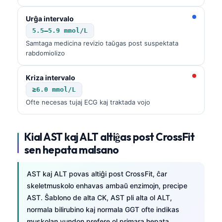
Urĝa intervalo
5.5–5.9 mmol/L
Samtaga medicina revizio taŭgas post suspektata
rabdomiolizo
Kriza intervalo
≥6.0 mmol/L
Ofte necesas tujaj ECG kaj traktada vojo
Kial AST kaj ALT altiĝas post CrossFit
sen hepata malsano
AST kaj ALT povas altiĝi post CrossFit, ĉar
skeletmuskolo enhavas ambaŭ enzimojn, precipe
AST. Ŝablono de alta CK, AST pli alta ol ALT,
normala bilirubino kaj normala GGT ofte indikas
muskolan vundon prefere ol primara hepata