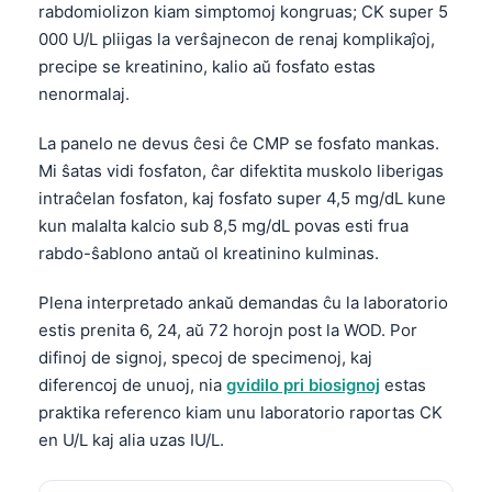
rabdomiolizon kiam simptomoj kongruas; CK super 5
000 U/L pliigas la verŝajnecon de renaj komplikaĵoj,
precipe se kreatinino, kalio aŭ fosfato estas
nenormalaj.
La panelo ne devus ĉesi ĉe CMP se fosfato mankas.
Mi ŝatas vidi fosfaton, ĉar difektita muskolo liberigas
intraĉelan fosfaton, kaj fosfato super 4,5 mg/dL kune
kun malalta kalcio sub 8,5 mg/dL povas esti frua
rabdo-ŝablono antaŭ ol kreatinino kulminas.
Plena interpretado ankaŭ demandas ĉu la laboratorio
estis prenita 6, 24, aŭ 72 horojn post la WOD. Por
difinoj de signoj, specoj de specimenoj, kaj
diferencoj de unuoj, nia
gvidilo pri biosignoj
estas
praktika referenco kiam unu laboratorio raportas CK
en U/L kaj alia uzas IU/L.