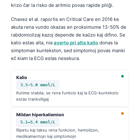
krizo ĉar la risko de aritmio povas rapide pliiĝi.
Chavez et al. raportis en Critical Care en 2016 ke
akuta rena vundo okazas en proksimume 13-50% de
rabdomiolizaj kazoj depende de kaŭzo kaj difino. Se
kalio estas alta, nia
averto pri alta kalio
donas la
simptoman kuntekston, sed simptomoj povas manki
eĉ kiam la ECG estas nesekura.
Kalio
3.5-5.0 mmol/L
Kutime stabila, se rena funkcio kaj la ECG-kunteksto
estas trankviligaj
Mildan hiperkaliemion
5.1–5.4 mmol/L
Ripetu kaj taksu rena funkcion, hemolizon,
medikamentojn kaj simptomojn