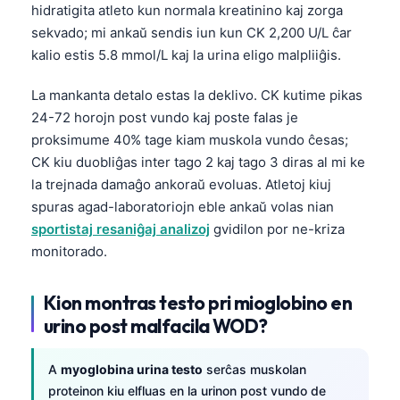
hidratigita atleto kun normala kreatinino kaj zorga
sekvado; mi ankaŭ sendis iun kun CK 2,200 U/L ĉar
kalio estis 5.8 mmol/L kaj la urina eligo malpliiĝis.
La mankanta detalo estas la deklivo. CK kutime pikas
24-72 horojn post vundo kaj poste falas je
proksimume 40% tage kiam muskola vundo ĉesas;
CK kiu duobliĝas inter tago 2 kaj tago 3 diras al mi ke
la trejnada damaĝo ankoraŭ evoluas. Atletoj kiuj
spuras agad-laboratoriojn eble ankaŭ volas nian
sportistaj resaniĝaj analizoj
gvidilon por ne-kriza
monitorado.
Kion montras testo pri mioglobino en
urino post malfacila WOD?
A
myoglobina urina testo
serĉas muskolan
proteinon kiu elfluas en la urinon post vundo de