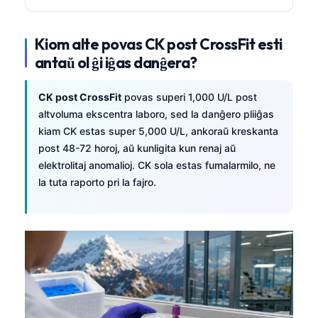
Kiom alte povas CK post CrossFit esti
antaŭ ol ĝi iĝas danĝera?
CK post CrossFit
povas superi 1,000 U/L post
altvoluma ekscentra laboro, sed la danĝero pliiĝas
kiam CK estas super 5,000 U/L, ankoraŭ kreskanta
post 48-72 horoj, aŭ kunligita kun renaj aŭ
elektrolitaj anomalioj. CK sola estas fumalarmilo, ne
la tuta raporto pri la fajro.