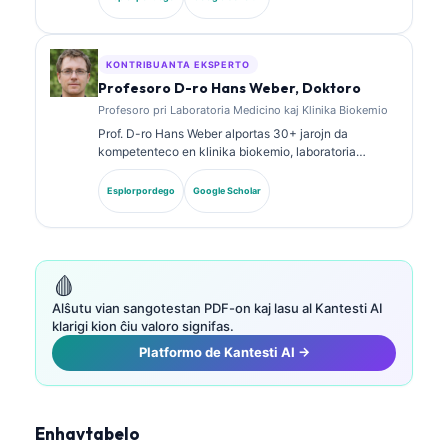
biomarkilaj paneloj kaj laboratoria analizo en klinika
praktiko.
KONTRIBUANTA EKSPERTO
Profesoro D-ro Hans Weber, Doktoro
Profesoro pri Laboratoria Medicino kaj Klinika Biokemio
Prof. D-ro Hans Weber alportas 30+ jarojn da
kompetenteco en klinika biokemio, laboratoria
medicino kaj biomarkila esplorado. Iama Prezidanto
de la Germana Societo por Klinika Kemio, li
Esplorpordego
Google Scholar
specialiĝas pri analizo de diagnozaj paneloj,
normigado de biomarkiloj, kaj AI-helpata laboratoria
medicino.
🩸
Alŝutu vian sangotestan PDF-on kaj lasu al Kantesti AI
klarigi kion ĉiu valoro signifas.
Platformo de Kantesti AI →
Enhavtabelo