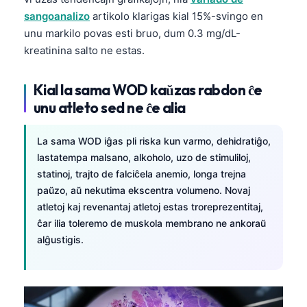
sangoanalizo
artikolo klarigas kial 15%-svingo en
తెలుగు
unu markilo povas esti bruo, dum 0.3 mg/dL-
मराठी
kreatinina salto ne estas.
اردو
Kial la sama WOD kaŭzas rabdon ĉe
বাংলা
unu atleto sed ne ĉe alia
Shqip
Magyar
La sama WOD iĝas pli riska kun varmo, dehidratiĝo,
Slovenščina
lastatempa malsano, alkoholo, uzo de stimuliloj,
statinoj, trajto de falciĉela anemio, longa trejna
한국어
paŭzo, aŭ nekutima ekscentra volumeno. Novaj
Polski
atletoj kaj revenantaj atletoj estas troreprezentitaj,
ĉar ilia toleremo de muskola membrano ne ankoraŭ
Lietuvių kalba
alĝustigis.
Русский
ქართული
Čeština