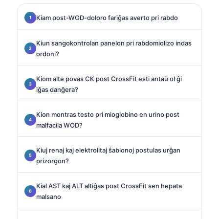
Kiam post-WOD-doloro fariĝas averto pri rabdo
Kiun sangokontrolan panelon pri rabdomiolizo indas
ordoni?
Kiom alte povas CK post CrossFit esti antaŭ ol ĝi
iĝas danĝera?
Kion montras testo pri mioglobino en urino post
malfacila WOD?
Kiuj renaj kaj elektrolitaj ŝablonoj postulas urĝan
prizorgon?
Kial AST kaj ALT altiĝas post CrossFit sen hepata
malsano