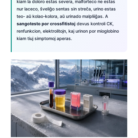
kiam la doloro estas severa, malforteco ne estas
nur laceco, ŝveliĝo sentas sin streĉa, urino estas
teo- aŭ kolao-kolora, aŭ urinado malpliiĝas. A
sangotesto por crossfitistoj
devus kontroli CK,
renfunkcion, elektrolitojn, kaj urinon por mioglobino
kiam tiuj simptomoj aperas.