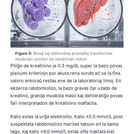
Figuro 5:
Renaj kaj elektrolitaj anomalioj transformas
muskolan vundon en medicinan riskon.
Pliiĝo de kreatinino je 0.3 mg/dL super la bazo povas
plenumi kriteriojn por akuta rena vundo eĉ se la fina
valoro ankoraŭ restas ene de la laboratoriaj limoj. En
ekzerca rabdomiolizo, la bazo gravas ĉar uzado de
kreatino, granda muskola maso kaj dehidratiĝo povas
fari interpretadon de kreatinino malfacila.
Kalio estas la urĝa elektrolito. Kalio ≥5.5 mmol/L post
suspektata rabdomiolizo meritas takson en la sama
tago, kaj kalio ≥6.0 mmol/L estas ofte traktata kiel