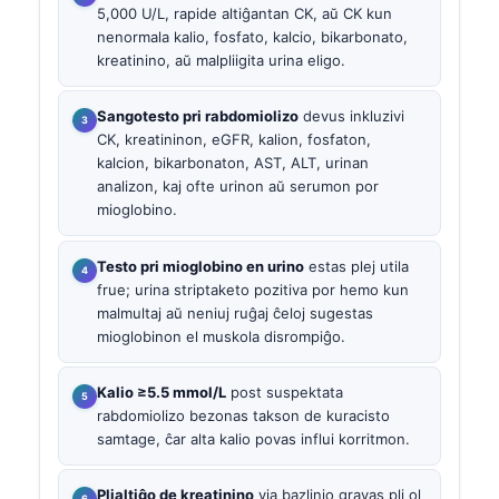
5,000 U/L, rapide altiĝantan CK, aŭ CK kun
nenormala kalio, fosfato, kalcio, bikarbonato,
kreatinino, aŭ malpliigita urina eligo.
Sangotesto pri rabdomiolizo
devus inkluzivi
CK, kreatininon, eGFR, kalion, fosfaton,
kalcion, bikarbonaton, AST, ALT, urinan
analizon, kaj ofte urinon aŭ serumon por
mioglobino.
Testo pri mioglobino en urino
estas plej utila
frue; urina striptaketo pozitiva por hemo kun
malmultaj aŭ neniuj ruĝaj ĉeloj sugestas
mioglobinon el muskola disrompiĝo.
Kalio ≥5.5 mmol/L
post suspektata
rabdomiolizo bezonas takson de kuracisto
samtage, ĉar alta kalio povas influi korritmon.
Plialtiĝo de kreatinino
via bazlinio gravas pli ol