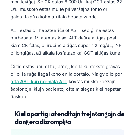
mortleviĝoj. Se CK estas 6 000 U/L kaj GGT estas 22
Frysk
U/L, muskolo estas multe pli verŝajna fonto ol
Беларуская мова
galdukta aŭ alkohola-rilata hepata vundo.
Татар теле
ALT estas pli hepatenriĉa ol AST, sed ĝi ne estas
Кыргызча
nurhepata. Mi atentas kiam ALT daŭre altiĝas post
kiam CK falas, bilirubino altiĝas super 1.2 mg/dL, INR
ئۇيغۇرچە
plilongiĝas, aŭ alkala fosfatazo kaj GGT altiĝas kune.
Cebuano
Basa Jawa
Ĉi tio estas unu el tiuj areoj, kie la kunteksto gravas
pli ol la ruĝa flaga ikono en la portalo. Nia gvidilo por
ພາສາລາວ
alta AST kun normala ALT
kovras muskol-pezajn
Монгол
ŝablonojn, kiujn pacientoj ofte mislegas kiel hepatan
Afrikaans
fiaskon.
العربية المغربية
Kiel apartigi atenditajn trejnŝanĝojn de
Occitan
danĝera disrompiĝo
Gàidhlig