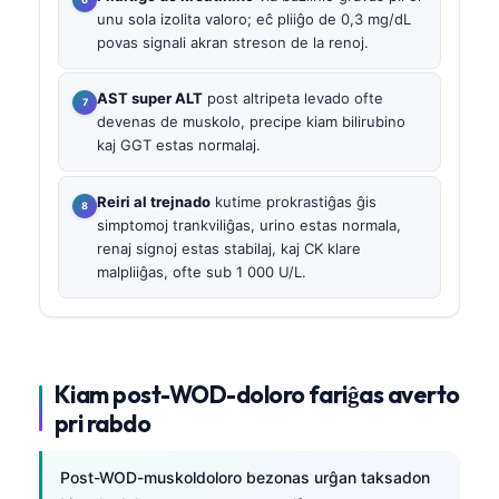
unu sola izolita valoro; eĉ pliiĝo de 0,3 mg/dL
povas signali akran streson de la renoj.
AST super ALT
post altripeta levado ofte
devenas de muskolo, precipe kiam bilirubino
kaj GGT estas normalaj.
Reiri al trejnado
kutime prokrastiĝas ĝis
simptomoj trankviliĝas, urino estas normala,
renaj signoj estas stabilaj, kaj CK klare
malpliiĝas, ofte sub 1 000 U/L.
Kiam post-WOD-doloro fariĝas averto
pri rabdo
Post-WOD-muskoldoloro bezonas urĝan taksadon