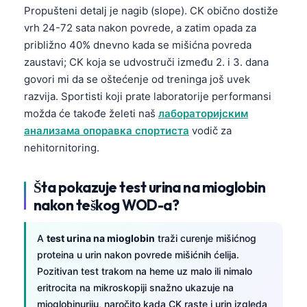
Propušteni detalj je nagib (slope). CK obično dostiže
vrh 24-72 sata nakon povrede, a zatim opada za
približno 40% dnevno kada se mišićna povreda
zaustavi; CK koja se udvostruči između 2. i 3. dana
govori mi da se oštećenje od treninga još uvek
razvija. Sportisti koji prate laboratorije performansi
možda će takođe želeti naš
лабораторијским
анализама опоравка спортиста
vodič za
nehitornitoring.
Šta pokazuje test urina na mioglobin
nakon teškog WOD-a?
A
test urina na mioglobin
traži curenje mišićnog
proteina u urin nakon povrede mišićnih ćelija.
Pozitivan test trakom na heme uz malo ili nimalo
eritrocita na mikroskopiji snažno ukazuje na
mioglobinuriju, naročito kada CK raste i urin izgleda