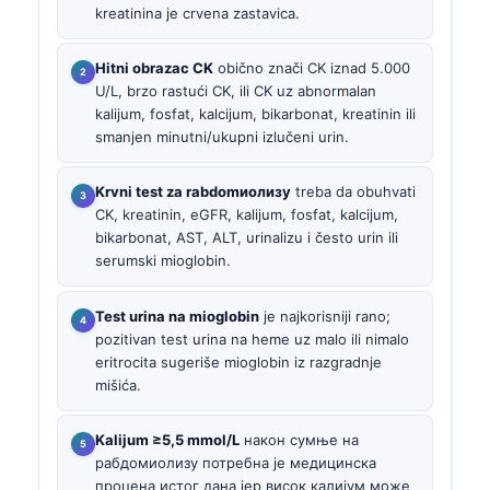
kreatinina je crvena zastavica.
Hitni obrazac CK
obično znači CK iznad 5.000
U/L, brzo rastući CK, ili CK uz abnormalan
kalijum, fosfat, kalcijum, bikarbonat, kreatinin ili
smanjen minutni/ukupni izlučeni urin.
Krvni test za rabdomиолизу
treba da obuhvati
CK, kreatinin, eGFR, kalijum, fosfat, kalcijum,
bikarbonat, AST, ALT, urinalizu i često urin ili
serumski mioglobin.
Test urina na mioglobin
je najkorisniji rano;
pozitivan test urina na heme uz malo ili nimalo
eritrocita sugeriše mioglobin iz razgradnje
mišića.
Kalijum ≥5,5 mmol/L
након сумње на
рабдомиолизу потребна је медицинска
процена истог дана јер висок калијум може