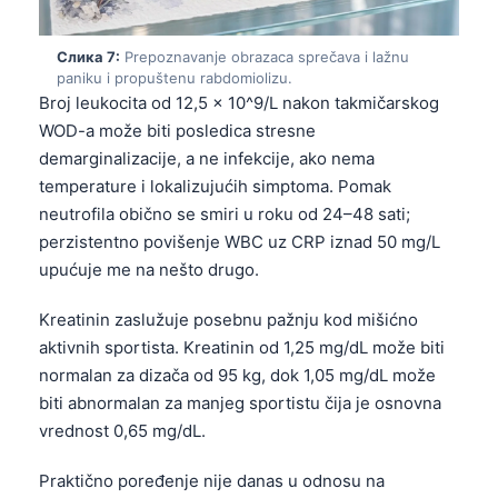
தமிழ்
Слика 7:
Prepoznavanje obrazaca sprečava i lažnu
తెలుగు
paniku i propuštenu rabdomiolizu.
Broj leukocita od 12,5 x 10^9/L nakon takmičarskog
मराठी
WOD-a može biti posledica stresne
اردو
demarginalizacije, a ne infekcije, ako nema
বাংলা
temperature i lokalizujućih simptoma. Pomak
neutrofila obično se smiri u roku od 24–48 sati;
Shqip
perzistentno povišenje WBC uz CRP iznad 50 mg/L
Magyar
upućuje me na nešto drugo.
Slovenščina
Kreatinin zaslužuje posebnu pažnju kod mišićno
한국어
aktivnih sportista. Kreatinin od 1,25 mg/dL može biti
Polski
normalan za dizača od 95 kg, dok 1,05 mg/dL može
Lietuvių kalba
biti abnormalan za manjeg sportistu čija je osnovna
vrednost 0,65 mg/dL.
Русский
ქართული
Praktično poređenje nije danas u odnosu na