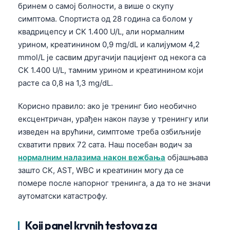
бринем о самој болности, а више о скупу
симптома. Спортиста од 28 година са болом у
квадрицепсу и CK 1.400 U/L, али нормалним
урином, креатинином 0,9 mg/dL и калијумом 4,2
mmol/L је сасвим другачији пацијент од некога са
CK 1.400 U/L, тамним урином и креатинином који
расте са 0,8 на 1,3 mg/dL.
Корисно правило: ако је тренинг био необично
ексцентричан, урађен након паузе у тренингу или
изведен на врућини, симптоме треба озбиљније
схватити првих 72 сата. Наш посебан водич за
нормалним налазима након вежбања
објашњава
зашто CK, AST, WBC и креатинин могу да се
помере после напорног тренинга, а да то не значи
аутоматски катастрофу.
Koji panel krvnih testova za