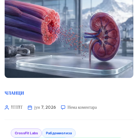
ЧЛАНЦИ
1ТП1Т
јун 7, 2026
Нема коментара
CrossFit Labs
Рабдомиолиза