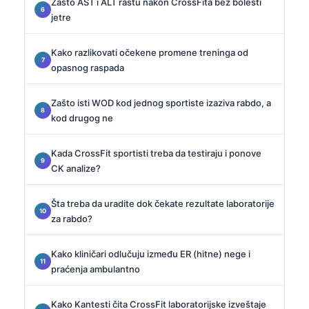
Zašto AST i ALT rastu nakon CrossFita bez bolesti
jetre
Kako razlikovati očekene promene treninga od
opasnog raspada
Zašto isti WOD kod jednog sportiste izaziva rabdo, a
kod drugog ne
Kada CrossFit sportisti treba da testiraju i ponove
CK analize?
Šta treba da uradite dok čekate rezultate laboratorije
za rabdo?
Kako kliničari odlučuju između ER (hitne) nege i
praćenja ambulantno
Kako Kantesti čita CrossFit laboratorijske izveštaje