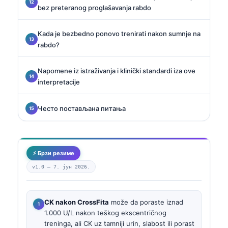
bez preteranog proglašavanja rabdo
Kada je bezbedno ponovo trenirati nakon sumnje na
rabdo?
Napomene iz istraživanja i klinički standardi iza ove
interpretacije
Често постављана питања
⚡ Брзи резиме
v1.0 —
7. јун 2026.
CK nakon CrossFita
može da poraste iznad
1.000 U/L nakon teškog ekscentričnog
treninga, ali CK uz tamniji urin, slabost ili porast