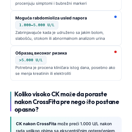
procenjuju simptomi i bubrežni markeri
Moguća rabdomioliza usled napora
1.000–5.000 U/L
Zabrinjavajuće kada je udruženo sa jakim bolom,
slabošću, otokom ili abnormalnom analizom urina
Образац високог ризика
>5.000 U/L
Potrebna je procena kliničara istog dana, posebno ako
se menja kreatinin ili elektroliti
Koliko visoko CK može da poraste
nakon CrossFita pre nego što postane
opasno?
CK nakon CrossFita
može preći 1.000 U/L nakon
rada velikog obima sa ekscentričnim opterećenjem,