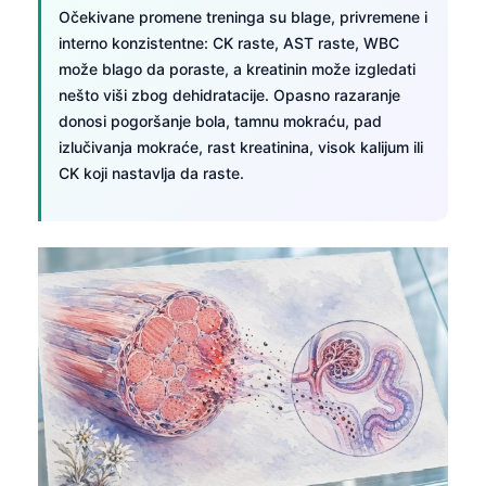
Català
Očekivane promene treninga su blage, privremene i
interno konzistentne: CK raste, AST raste, WBC
O‘zbekcha
može blago da poraste, a kreatinin može izgledati
Українська
nešto viši zbog dehidratacije. Opasno razaranje
donosi pogoršanje bola, tamnu mokraću, pad
አማርኛ
izlučivanja mokraće, rast kreatinina, visok kalijum ili
Kiswahili
CK koji nastavlja da raste.
ភាសាខ្មែរ
ဗမာစာ
ไทย
Tagalog
Tiếng Việt
Bahasa Melayu
മലയാളം
ಕನ್ನಡ
ગુજરાતી