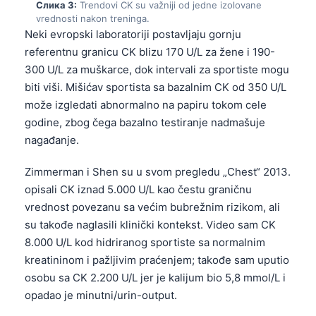
Слика 3:
Trendovi CK su važniji od jedne izolovane
vrednosti nakon treninga.
Neki evropski laboratoriji postavljaju gornju
referentnu granicu CK blizu 170 U/L za žene i 190-
300 U/L za muškarce, dok intervali za sportiste mogu
biti viši. Mišićav sportista sa bazalnim CK od 350 U/L
može izgledati abnormalno na papiru tokom cele
godine, zbog čega bazalno testiranje nadmašuje
nagađanje.
Zimmerman i Shen su u svom pregledu „Chest“ 2013.
opisali CK iznad 5.000 U/L kao čestu graničnu
vrednost povezanu sa većim bubrežnim rizikom, ali
su takođe naglasili klinički kontekst. Video sam CK
8.000 U/L kod hidriranog sportiste sa normalnim
kreatininom i pažljivim praćenjem; takođe sam uputio
osobu sa CK 2.200 U/L jer je kalijum bio 5,8 mmol/L i
opadao je minutni/urin-output.