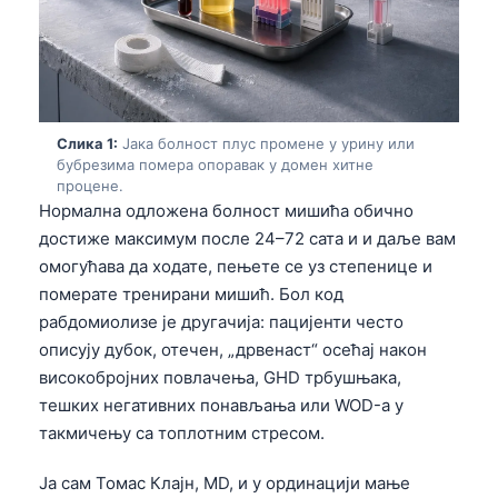
Слика 1:
Јака болност плус промене у урину или
бубрезима помера опоравак у домен хитне
процене.
Нормална одложена болност мишића обично
достиже максимум после 24–72 сата и и даље вам
омогућава да ходате, пењете се уз степенице и
померате тренирани мишић. Бол код
рабдомиолизе је другачија: пацијенти често
описују дубок, отечен, „дрвенаст“ осећај након
високобројних повлачења, GHD трбушњака,
тешких негативних понављања или WOD-а у
такмичењу са топлотним стресом.
Ја сам Томас Клајн, MD, и у ординацији мање