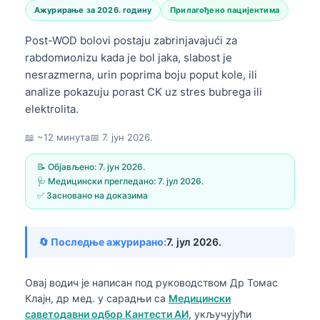
Ажурирање за 2026. годину
Прилагођено пацијентима
Post-WOD bolovi postaju zabrinjavajući za
rabdomиолizu kada je bol jaka, slabost je
nesrazmerna, urin poprima boju poput kole, ili
analize pokazuju porast CK uz stres bubrega ili
elektrolita.
📖 ~12 минута
📅
7. јун 2026.
📝 Објављено:
7. јун 2026.
🩺 Медицински прегледано:
7. јул 2026.
✅ Засновано на доказима
🔄 Последње ажурирано:
7. јул 2026.
Овај водич је написан под руководством
Др Томас
Клајн, др мед.
у сарадњи са
Медицински
саветодавни одбор Кантести АИ
, укључујући