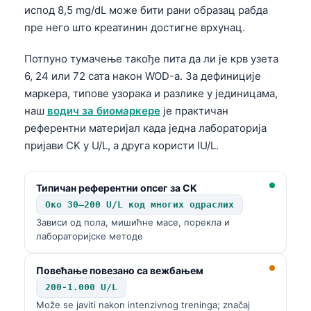
испод 8,5 mg/dL може бити рани образац рабда
пре него што креатинин достигне врхунац.
Потпуно тумачење такође пита да ли је крв узета
6, 24 или 72 сата након WOD-а. За дефиниције
маркера, типове узорака и разлике у јединицама,
наш
водич за биомаркере
је практичан
референтни материјал када једна лабораторија
пријави CK у U/L, а друга користи IU/L.
Типичан референтни опсег за CK
Око 30–200 U/L код многих одраслих
Зависи од пола, мишићне масе, порекла и
лабораторијске методе
Повећање повезано са вежбањем
200-1.000 U/L
Može se javiti nakon intenzivnog treninga; značaj