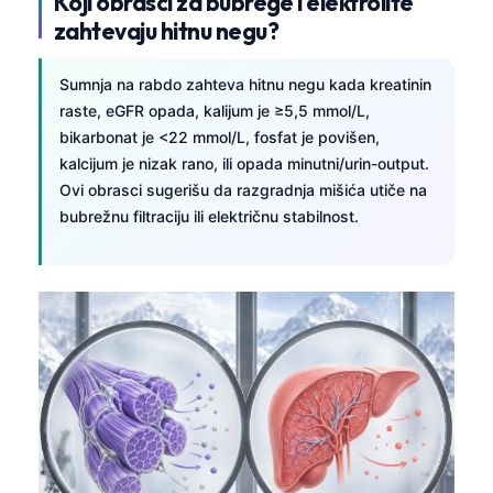
Koji obrasci za bubrege i elektrolite
zahtevaju hitnu negu?
Sumnja na rabdo zahteva hitnu negu kada kreatinin
raste, eGFR opada, kalijum je ≥5,5 mmol/L,
bikarbonat je <22 mmol/L, fosfat je povišen,
kalcijum je nizak rano, ili opada minutni/urin-output.
Ovi obrasci sugerišu da razgradnja mišića utiče na
bubrežnu filtraciju ili električnu stabilnost.