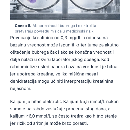
Слика 5:
Abnormalnosti bubrega i elektrolita
pretvaraju povredu mišića u medicinski rizik.
Povećanje kreatinina od 0,3 mg/dL u odnosu na
bazalnu vrednost može ispuniti kriterijume za akutno
oštećenje bubrega čak i ako se konačna vrednost i
dalje nalazi u okviru laboratorijskog opsega. Kod
rabdomiolize usled napora bazalna vrednost je bitna
jer upotreba kreatina, velika mišićna masa i
dehidratacija mogu učiniti interpretaciju kreatinina
nejasnom.
Kalijum je hitan elektrolit. Kalijum ≥5,5 mmol/L nakon
sumnje na rabdo zaslužuje procenu istog dana, a
kalijum ≥6,0 mmol/L se često tretira kao hitno stanje
jer rizik od aritmije može brzo porasti.