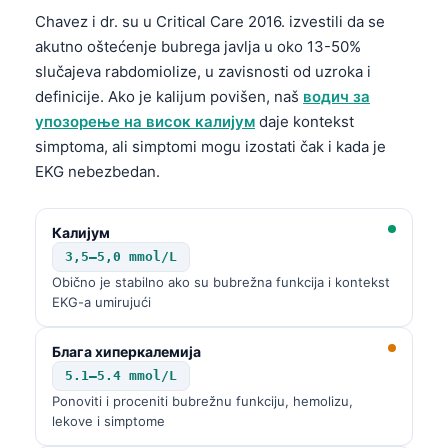
Chavez i dr. su u Critical Care 2016. izvestili da se
akutno oštećenje bubrega javlja u oko 13-50%
slučajeva rabdomiolize, u zavisnosti od uzroka i
definicije. Ako je kalijum povišen, naš
водич за
упозорење на висок калијум
daje kontekst
simptoma, ali simptomi mogu izostati čak i kada je
EKG nebezbedan.
Калијум
3,5–5,0 mmol/L
Obično je stabilno ako su bubrežna funkcija i kontekst
EKG-a umirujući
Блага хиперкалемија
5.1–5.4 mmol/L
Ponoviti i proceniti bubrežnu funkciju, hemolizu,
lekove i simptome