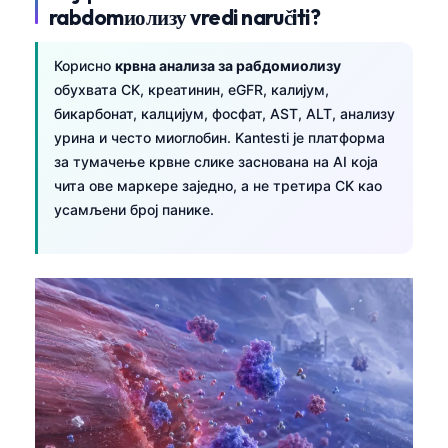
rabdomиолизу vredi naručiti?
Корисно
крвна анализа за рабдомиолизу
обухвата CK, креатинин, eGFR, калијум,
бикарбонат, калцијум, фосфат, AST, ALT, анализу
урина и често миоглобин. Kantesti је платформа
за тумачење крвне слике заснована на AI која
чита ове маркере заједно, а не третира CK као
усамљени број панике.