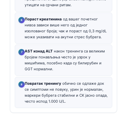
утицати на срчани ритам.
Пораст креатинина
од вашег почетног
нивоа зависи више него од једног
изолованог броја; чак и пораст од 0,3 mg/dL
може указивати на акутни стрес бубрега.
AST изнад ALT
након тренинга са великим
бројем понављања често је узрок у
мишићима, посебно када су билирубин и
GGT нормални.
Повратак тренингу
обично се одлаже док
се симптоми не повуку, урин је нормалан,
маркери бубрега стабилни и CK јасно опада,
често испод 1.000 U/L.