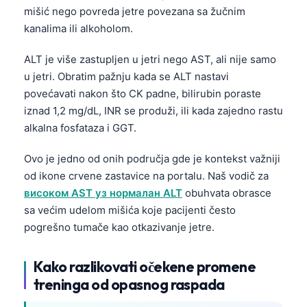
Gàidhlig
mišić nego povreda jetre povezana sa žučnim
Euskara
kanalima ili alkoholom.
Македонски јазик
ALT je više zastupljen u jetri nego AST, ali nije samo
Latviešu valoda
u jetri. Obratim pažnju kada se ALT nastavi
Galego
povećavati nakon što CK padne, bilirubin poraste
iznad 1,2 mg/dL, INR se produži, ili kada zajedno rastu
অসমীয়া
alkalna fosfataza i GGT.
සිංහල
Ovo je jedno od onih područja gde je kontekst važniji
سنڌي
od ikone crvene zastavice na portalu. Naš vodič za
پښتو
високом AST уз нормалан ALT
obuhvata obrasce
sa većim udelom mišića koje pacijenti često
pogrešno tumače kao otkazivanje jetre.
Slovenčina
Hrvatski
Kako razlikovati očekene promene
Suomi
treninga od opasnog raspada
Қазақ тілі