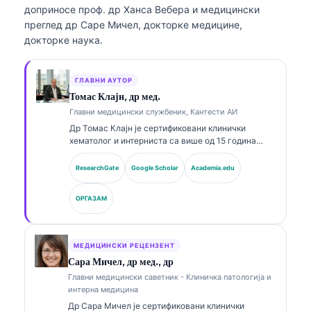
доприносе проф. др Ханса Вебера и медицински
преглед др Саре Мичел, докторке медицине,
докторке наука.
ГЛАВНИ АУТОР
Томас Клајн, др мед.
Главни медицински службеник, Кантести АИ
Др Томас Клајн је сертификовани клинички
хематолог и интерниста са више од 15 година
искуства у лабораторијској медицини и клиничкој
анализи уз помоћ вештачке интелигенције. Као
ResearchGate
Google Scholar
Academia.edu
главни медицински директор у Kantesti AI, он
пружа клинички надзор над медицинском
ОРГАЗАМ
тачношћу власничке неуралне мреже. Др Клајн је
објавио опсежно радове о тумачењу биомаркера
и лабораторијској дијагностици у темама из
лабораторијске медицине.
МЕДИЦИНСКИ РЕЦЕНЗЕНТ
Сара Мичел, др мед., др
Главни медицински саветник - Клиничка патологија и
интерна медицина
Др Сара Мичел је сертификовани клинички