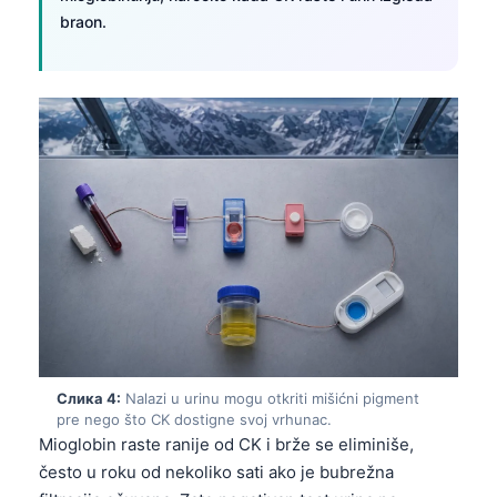
braon.
Слика 4:
Nalazi u urinu mogu otkriti mišićni pigment
pre nego što CK dostigne svoj vrhunac.
Mioglobin raste ranije od CK i brže se eliminiše,
često u roku od nekoliko sati ako je bubrežna