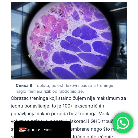
简体中文
Română
Türkçe
Ελληνικά
Português
Español
Italiano
עִבְרִית
Слика 8:
Toplota, bolest, lekovi i pauze u treningu
Français
naglo menjaju rizik od rabdomiolize.
Obrazac treninga koji stalno čujem nije maksimum za
العربية
jednu ponavljanje; to je 100+ ekscentričnih
Deutsch
ponavljanja nakon perioda bez treninga. Veliki
English
volumen zgibova, negativi, iskoraci i GHD trbušnjaci
stvaraju više poremećaja membrane nego što mnogi
Српски језик
sportisti očekuju, jer ekscentrično opterećenje