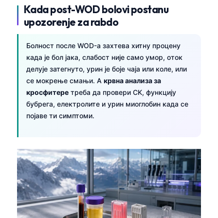
Kada post-WOD bolovi postanu
upozorenje za rabdo
Болност после WOD-а захтева хитну процену
када је бол јака, слабост није само умор, оток
делује затегнуто, урин је боје чаја или коле, или
се мокрење смањи. A
крвна анализа за
кросфитере
треба да провери CK, функцију
бубрега, електролите и урин миоглобин када се
појаве ти симптоми.