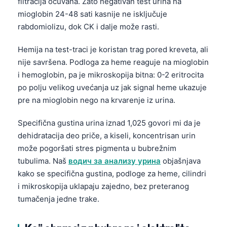
filtracija očuvana. Zato negativan test urina na
mioglobin 24-48 sati kasnije ne isključuje
rabdomiolizu, dok CK i dalje može rasti.
Hemija na test-traci je koristan trag pored kreveta, ali
nije savršena. Podloga za heme reaguje na mioglobin
i hemoglobin, pa je mikroskopija bitna: 0-2 eritrocita
po polju velikog uvećanja uz jak signal heme ukazuje
pre na mioglobin nego na krvarenje iz urina.
Specifična gustina urina iznad 1,025 govori mi da je
dehidratacija deo priče, a kiseli, koncentrisan urin
može pogoršati stres pigmenta u bubrežnim
tubulima. Naš
водич за анализу урина
objašnjava
kako se specifična gustina, podloge za heme, cilindri
i mikroskopija uklapaju zajedno, bez preteranog
tumačenja jedne trake.