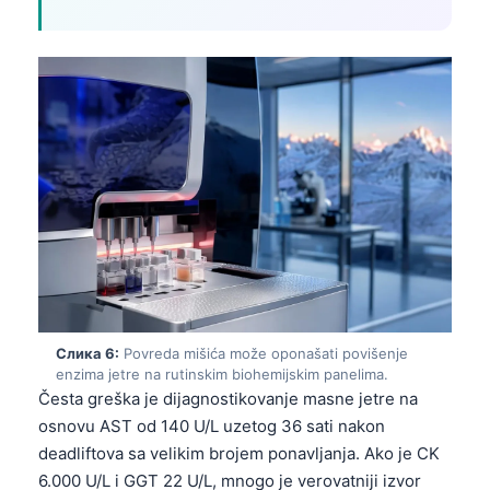
Frysk
Esperanto
Беларуская мова
Татар теле
Кыргызча
ئۇيغۇرچە
Cebuano
Basa Jawa
ພາສາລາວ
Монгол
Слика 6:
Povreda mišića može oponašati povišenje
enzima jetre na rutinskim biohemijskim panelima.
Afrikaans
Česta greška je dijagnostikovanje masne jetre na
العربية المغربية
osnovu AST od 140 U/L uzetog 36 sati nakon
deadliftova sa velikim brojem ponavljanja. Ako je CK
Occitan
6.000 U/L i GGT 22 U/L, mnogo je verovatniji izvor