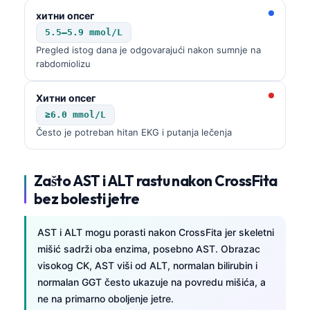
хитни опсег
5.5–5.9 mmol/L
Pregled istog dana je odgovarajući nakon sumnje na
rabdomiolizu
Хитни опсег
≥6.0 mmol/L
Često je potreban hitan EKG i putanja lečenja
Zašto AST i ALT rastu nakon CrossFita
bez bolesti jetre
AST i ALT mogu porasti nakon CrossFita jer skeletni
mišić sadrži oba enzima, posebno AST. Obrazac
visokog CK, AST viši od ALT, normalan bilirubin i
Norsk bokmål
normalan GGT često ukazuje na povredu mišića, a
ne na primarno oboljenje jetre.
Ślōnskŏ gŏdka