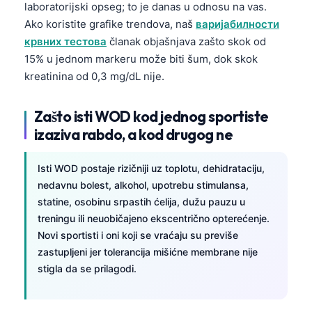
laboratorijski opseg; to je danas u odnosu na vas.
Čeština
Ako koristite grafike trendova, naš
варијабилности
日本語
крвних тестова
članak objašnjava zašto skok od
Eesti
15% u jednom markeru može biti šum, dok skok
kreatinina od 0,3 mg/dL nije.
Azərbaycan dili
Bosanski
Zašto isti WOD kod jednog sportiste
Svenska
izaziva rabdo, a kod drugog ne
Íslenska
Հայերեն
Isti WOD postaje rizičniji uz toplotu, dehidrataciju,
nedavnu bolest, alkohol, upotrebu stimulansa,
Bahasa Indonesia
statine, osobinu srpastih ćelija, dužu pauzu u
हिन्दी
treningu ili neuobičajeno ekscentrično opterećenje.
Novi sportisti i oni koji se vraćaju su previše
Nederlands
zastupljeni jer tolerancija mišićne membrane nije
Dansk
stigla da se prilagodi.
Български
فارسی