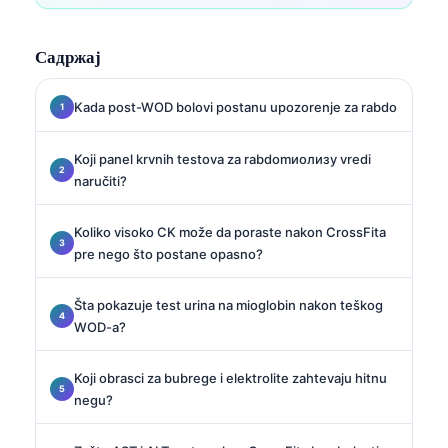
Садржај
Kada post-WOD bolovi postanu upozorenje za rabdo
Koji panel krvnih testova za rabdomиолизу vredi
naručiti?
Koliko visoko CK može da poraste nakon CrossFita
pre nego što postane opasno?
Šta pokazuje test urina na mioglobin nakon teškog
WOD-a?
Koji obrasci za bubrege i elektrolite zahtevaju hitnu
negu?