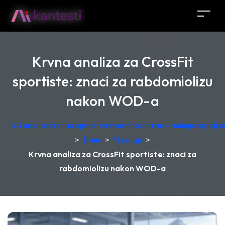
Krvna analiza za CrossFit
sportiste: znaci za rabdomiolizu
nakon WOD-a
АИ анализатор за крвне тестове бесплатно – лабораторијск
>
Блог
>
Чланци
>
Krvna analiza za CrossFit sportiste: znaci za
rabdomiolizu nakon WOD-a