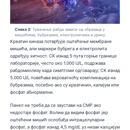
Слика 2:
Тумачење рабда зависи од образаца у
мишићима, бубрезима, електролитима и урину.
Креатин киназа потврђује оштећење мембране
мишића, али маркери бубрега и електролита
одређују хитност. CK изнад 5 пута горње границе
лабораторије, често око 1.000 U/L, подржава
рабдомиолизу када симптоми одговарају; CK изнад
5.000 U/L повећава вероватноћу компликација на
бубрезима, посебно ако су креатинин, калијум или
фосфат абнормални.
Панел не треба да се заустави на CMP ако
недостаје фосфат. Волим да видим фосфат јер
оштећени мишић ослобађа интрацелуларни
фосфат, а фосфат изнад 4,5 mg/dL уз низак калцијум