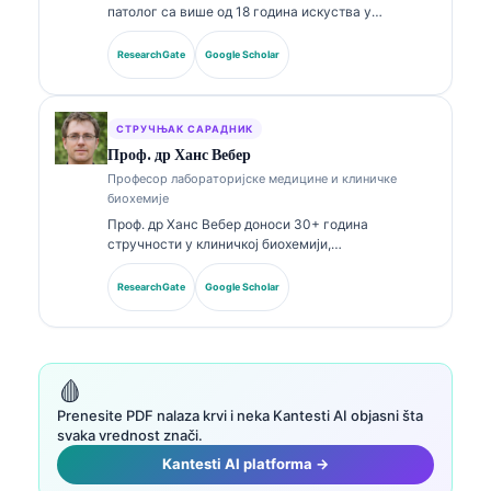
патолог са више од 18 година искуства у
лабораторијској медицини и дијагностичкој
анализи. Поседује специјалистичке сертификате
ResearchGate
Google Scholar
из клиничке хемије и опширно је објављивала
радове о панелима биомаркера и лабораторијској
анализи у клиничкој пракси.
СТРУЧЊАК САРАДНИК
Проф. др Ханс Вебер
Професор лабораторијске медицине и клиничке
биохемије
Проф. др Ханс Вебер доноси 30+ година
стручности у клиничкој биохемији,
лабораторијској медицини и истраживању
биомаркера. Бивши председник Немачког
ResearchGate
Google Scholar
друштва за клиничку хемију, специјализован је за
анализу дијагностичких панела, стандардизацију
биомаркера и лабораторијску медицину уз помоћ
вештачке интелигенције.
🩸
Prenesite PDF nalaza krvi i neka Kantesti AI objasni šta
svaka vrednost znači.
Kantesti AI platforma →