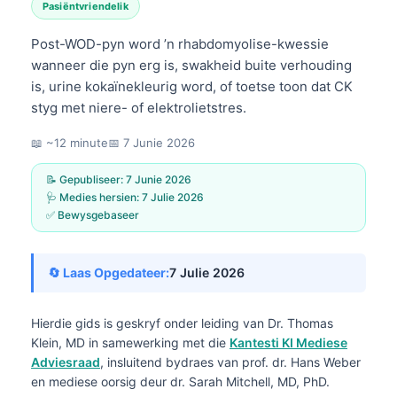
Pasiëntvriendelik
Post-WOD-pyn word ’n rhabdomyolise-kwessie
wanneer die pyn erg is, swakheid buite verhouding
is, urine kokaïnekleurig word, of toetse toon dat CK
styg met niere- of elektrolietstres.
📖 ~12 minute
📅
7 Junie 2026
📝 Gepubliseer:
7 Junie 2026
🩺 Medies hersien:
7 Julie 2026
✅ Bewysgebaseer
🔄 Laas Opgedateer:
7 Julie 2026
Hierdie gids is geskryf onder leiding van
Dr. Thomas
Klein, MD
in samewerking met die
Kantesti KI Mediese
Adviesraad
, insluitend bydraes van prof. dr. Hans Weber
en mediese oorsig deur dr. Sarah Mitchell, MD, PhD.