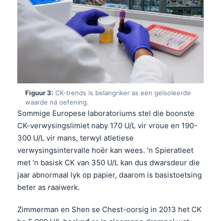
Figuur 3:
CK-trends is belangriker as een geïsoleerde
waarde ná oefening.
Sommige Europese laboratoriums stel die boonste
CK-verwysingslimiet naby 170 U/L vir vroue en 190-
300 U/L vir mans, terwyl atletiese
verwysingsintervalle hoër kan wees. ’n Spieratleet
met ’n basisk CK van 350 U/L kan dus dwarsdeur die
jaar abnormaal lyk op papier, daarom is basistoetsing
beter as raaiwerk.
Zimmerman en Shen se Chest-oorsig in 2013 het CK