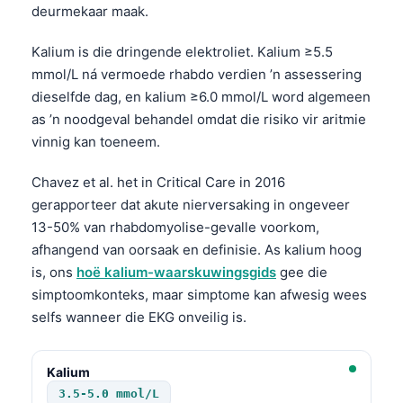
deurmekaar maak.
Kalium is die dringende elektroliet. Kalium ≥5.5
mmol/L ná vermoede rhabdo verdien ’n assessering
dieselfde dag, en kalium ≥6.0 mmol/L word algemeen
as ’n noodgeval behandel omdat die risiko vir aritmie
vinnig kan toeneem.
Chavez et al. het in Critical Care in 2016
gerapporteer dat akute nierversaking in ongeveer
13-50% van rhabdomyolise-gevalle voorkom,
afhangend van oorsaak en definisie. As kalium hoog
is, ons
hoë kalium-waarskuwingsgids
gee die
simptoomkonteks, maar simptome kan afwesig wees
selfs wanneer die EKG onveilig is.
Kalium
3.5-5.0 mmol/L