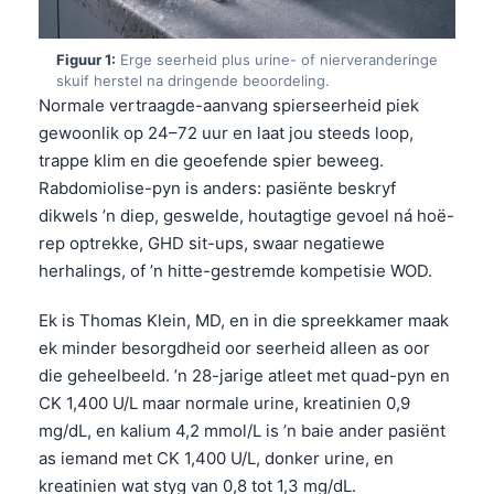
Figuur 1:
Erge seerheid plus urine- of nierveranderinge
skuif herstel na dringende beoordeling.
Normale vertraagde-aanvang spierseerheid piek
gewoonlik op 24–72 uur en laat jou steeds loop,
trappe klim en die geoefende spier beweeg.
Rabdomiolise-pyn is anders: pasiënte beskryf
dikwels ’n diep, geswelde, houtagtige gevoel ná hoë-
rep optrekke, GHD sit-ups, swaar negatiewe
herhalings, of ’n hitte-gestremde kompetisie WOD.
Ek is Thomas Klein, MD, en in die spreekkamer maak
ek minder besorgdheid oor seerheid alleen as oor
die geheelbeeld. ’n 28-jarige atleet met quad-pyn en
CK 1,400 U/L maar normale urine, kreatinien 0,9
mg/dL, en kalium 4,2 mmol/L is ’n baie ander pasiënt
as iemand met CK 1,400 U/L, donker urine, en
kreatinien wat styg van 0,8 tot 1,3 mg/dL.