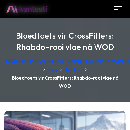
Bloedtoets vir CrossFitters:
Rhabdo-rooi vlae ná WOD
KI Bloedtoets Analiseerder Gratis – Laboratorium Interp
>
Blog
>
Artikels
>
Bloedtoets vir CrossFitters: Rhabdo-rooi vlae ná
WOD