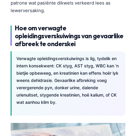
Euskara
patrone wat pasiënte dikwels verkeerd lees as
lewerversaking.
Македонски јазик
Latviešu valoda
Hoe om verwagte
Galego
opleidingsverskuiwings van gevaarlike
অসমীয়া
afbreek te onderskei
සිංහල
Verwagte opleidingsverskuiwings is lig, tydelik en
سنڌي
intern konsekwent: CK styg, AST styg, WBC kan ’n
پښتو
bietjie opbeweeg, en kreatinien kan effens hoër lyk
weens dehidrasie. Gevaarlike afbreking voeg
verergerende pyn, donker urine, dalende
Slovenčina
urienuitset, stygende kreatinien, hoë kalium, of CK
Hrvatski
wat aanhou klim by.
Suomi
Қазақ тілі
Català