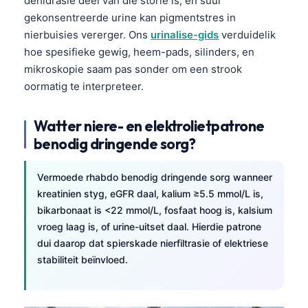
dehidrasie deel van die storie is, en suur
gekonsentreerde urine kan pigmentstres in
nierbuisies vererger. Ons
urinalise-gids
verduidelik
hoe spesifieke gewig, heem-pads, silinders, en
mikroskopie saam pas sonder om een strook
oormatig te interpreteer.
Watter niere- en elektrolietpatrone
benodig dringende sorg?
Vermoede rhabdo benodig dringende sorg wanneer
kreatinien styg, eGFR daal, kalium ≥5.5 mmol/L is,
bikarbonaat is <22 mmol/L, fosfaat hoog is, kalsium
vroeg laag is, of urine-uitset daal. Hierdie patrone
dui daarop dat spierskade nierfiltrasie of elektriese
stabiliteit beïnvloed.