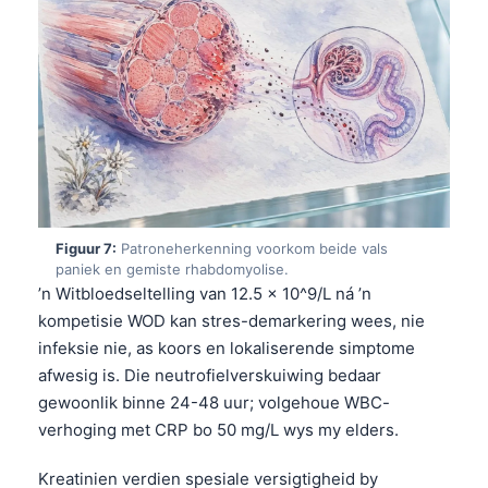
O‘zbekcha
Українська
አማርኛ
Kiswahili
ភាសាខ្មែរ
ဗမာစာ
ไทย
Figuur 7:
Patroneherkenning voorkom beide vals
Tagalog
paniek en gemiste rhabdomyolise.
’n Witbloedseltelling van 12.5 x 10^9/L ná ’n
Tiếng Việt
kompetisie WOD kan stres-demarkering wees, nie
Bahasa Melayu
infeksie nie, as koors en lokaliserende simptome
afwesig is. Die neutrofielverskuiwing bedaar
മലയാളം
gewoonlik binne 24-48 uur; volgehoue WBC-
ಕನ್ನಡ
verhoging met CRP bo 50 mg/L wys my elders.
ગુજરાતી
Kreatinien verdien spesiale versigtigheid by
தமிழ்