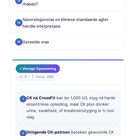
rhabdo?
Navorsingsnotas en kliniese standaarde agter
hierdie interpretasie
Gereelde vrae
⚡ Vinnige Opsomming
v1.0 —
7 Junie 2026
CK ná CrossFit
kan bo 1,000 U/L styg ná harde
eksentriese opleiding, maar CK plus donker
urine, swakheid, of kreatinienstyging is ’n rooi
vlag.
Dringende CK-patroon
beteken gewoonlik CK