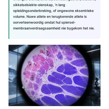
日本語
sikkelselsiekte-eienskap, ’n lang
Eesti
opleidingsonderbreking, of ongewone eksentrieke
volume. Nuwe atlete en terugkerende atlete is
Azərbaycan dili
oorverteenwoordig omdat hul spiersel-
Bosanski
membraanverdraagsaamheid nie bygekom het nie.
Svenska
Српски језик
Íslenska
Հայերեն
Bahasa Indonesia
हिन्दी
Nederlands
Dansk
Български
فارسی