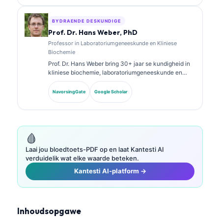
laboratoriumanalise in kliniese praktyk.
BYDRAENDE DESKUNDIGE
Prof. Dr. Hans Weber, PhD
Professor in Laboratoriumgeneeskunde en Kliniese
Biochemie
Prof. Dr. Hans Weber bring 30+ jaar se kundigheid in
kliniese biochemie, laboratoriumgeneeskunde en
biomarker-navorsing. Voormalige President van die
Duitse Vereniging vir Kliniese Chemie, spesialiseer hy
NavorsingGate
Google Scholar
in diagnostiese paneelanalise, biomarker-
standaardisering en KI-ondersteunde
laboratoriumgeneeskunde.
🩸
Laai jou bloedtoets-PDF op en laat Kantesti AI
verduidelik wat elke waarde beteken.
Kantesti AI-platform →
Inhoudsopgawe