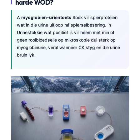
harde WOD?
A
myoglobien-urientoets
Soek vir spierproteïen
wat in die urine uitloop ná spierselbesering. ’n
Urinestokkie wat positief is vir heem met min of
geen rooibloedselle op mikroskopie dui sterk op
myoglobinurie, veral wanneer CK styg en die urine
bruin lyk.