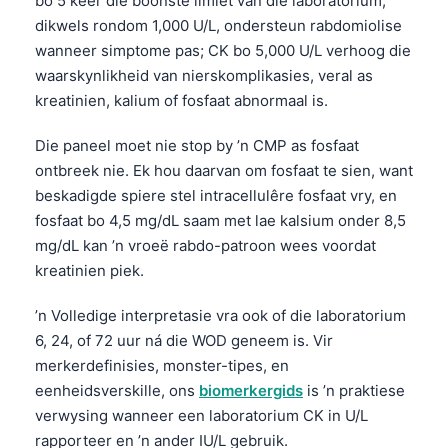
bo 5 keer die boonste limiet van die laboratorium,
dikwels rondom 1,000 U/L, ondersteun rabdomiolise
wanneer simptome pas; CK bo 5,000 U/L verhoog die
waarskynlikheid van nierskomplikasies, veral as
kreatinien, kalium of fosfaat abnormaal is.
Die paneel moet nie stop by ’n CMP as fosfaat
ontbreek nie. Ek hou daarvan om fosfaat te sien, want
beskadigde spiere stel intracellulêre fosfaat vry, en
fosfaat bo 4,5 mg/dL saam met lae kalsium onder 8,5
mg/dL kan ’n vroeë rabdo-patroon wees voordat
kreatinien piek.
’n Volledige interpretasie vra ook of die laboratorium
6, 24, of 72 uur ná die WOD geneem is. Vir
merkerdefinisies, monster-tipes, en
eenheidsverskille, ons
biomerkergids
is ’n praktiese
verwysing wanneer een laboratorium CK in U/L
rapporteer en ’n ander IU/L gebruik.