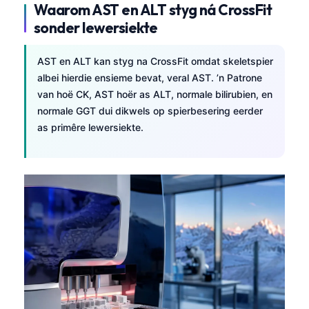
Waarom AST en ALT styg ná CrossFit
sonder lewersiekte
AST en ALT kan styg na CrossFit omdat skeletspier
albei hierdie ensieme bevat, veral AST. ’n Patrone
van hoë CK, AST hoër as ALT, normale bilirubien, en
normale GGT dui dikwels op spierbesering eerder
as primêre lewersiekte.
Norsk bokmål
Ślōnskŏ gŏdka