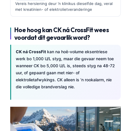
Vereis hersiening deur ’n klinikus dieselfde dag, veral
met kreatinien- of elektrolietveranderinge
Hoe hoog kan CK ná CrossFit wees
voordat dit gevaarlik word?
CK ná CrossFit
kan na hoë-volume eksentriese
werk bo 1,000 U/L styg, maar die gevaar neem toe
wanneer CK bo 5,000 U/L is, steeds styg na 48-72
uur, of gepaard gaan met nier- of
elektrolietafwykings. CK alleen is ’n rookalarm, nie
die volledige brandverslag nie.