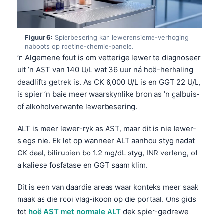
Frysk
Esperanto
Figuur 6:
Spierbesering kan lewerensieme-verhoging
Беларуская мова
naboots op roetine-chemie-panele.
’n Algemene fout is om vetterige lewer te diagnoseer
Татар теле
uit ’n AST van 140 U/L wat 36 uur ná hoë-herhaling
Кыргызча
deadlifts getrek is. As CK 6,000 U/L is en GGT 22 U/L,
ئۇيغۇرچە
is spier ’n baie meer waarskynlike bron as ’n galbuis-
of alkoholverwante lewerbesering.
Cebuano
Basa Jawa
ALT is meer lewer-ryk as AST, maar dit is nie lewer-
ພາສາລາວ
slegs nie. Ek let op wanneer ALT aanhou styg nadat
CK daal, bilirubien bo 1.2 mg/dL styg, INR verleng, of
Монгол
alkaliese fosfatase en GGT saam klim.
العربية المغربية
Dit is een van daardie areas waar konteks meer saak
Occitan
maak as die rooi vlag-ikoon op die portaal. Ons gids
Gàidhlig
tot
hoë AST met normale ALT
dek spier-gedrewe