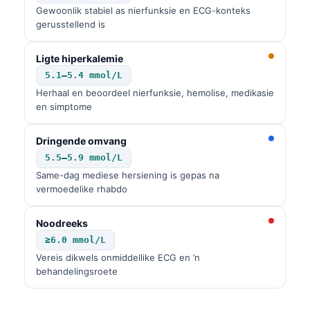
Gewoonlik stabiel as nierfunksie en ECG-konteks
gerusstellend is
Ligte hiperkalemie
5.1–5.4 mmol/L
Herhaal en beoordeel nierfunksie, hemolise, medikasie
en simptome
Dringende omvang
5.5–5.9 mmol/L
Same-dag mediese hersiening is gepas na
vermoedelike rhabdo
Noodreeks
≥6.0 mmol/L
Vereis dikwels onmiddellike ECG en ’n
behandelingsroete