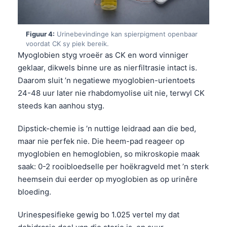
Figuur 4:
Urinebevindinge kan spierpigment openbaar
voordat CK sy piek bereik.
Myoglobien styg vroeër as CK en word vinniger
geklaar, dikwels binne ure as nierfiltrasie intact is.
Daarom sluit ’n negatiewe myoglobien-urientoets
24-48 uur later nie rhabdomyolise uit nie, terwyl CK
steeds kan aanhou styg.
Dipstick-chemie is ’n nuttige leidraad aan die bed,
maar nie perfek nie. Die heem-pad reageer op
myoglobien en hemoglobien, so mikroskopie maak
saak: 0-2 rooibloedselle per hoëkragveld met ’n sterk
heemsein dui eerder op myoglobien as op urinêre
bloeding.
Urinespesifieke gewig bo 1.025 vertel my dat