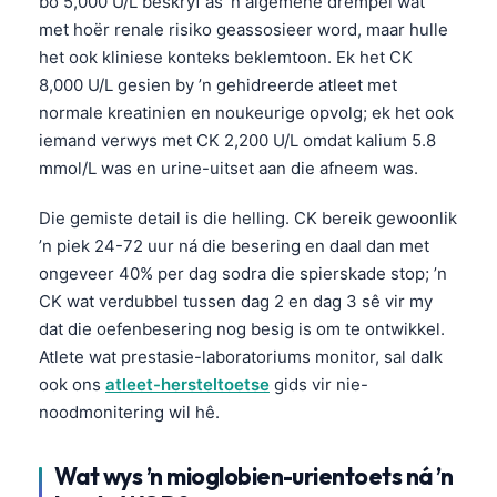
bo 5,000 U/L beskryf as ’n algemene drempel wat
met hoër renale risiko geassosieer word, maar hulle
het ook kliniese konteks beklemtoon. Ek het CK
8,000 U/L gesien by ’n gehidreerde atleet met
normale kreatinien en noukeurige opvolg; ek het ook
iemand verwys met CK 2,200 U/L omdat kalium 5.8
mmol/L was en urine-uitset aan die afneem was.
Die gemiste detail is die helling. CK bereik gewoonlik
’n piek 24-72 uur ná die besering en daal dan met
ongeveer 40% per dag sodra die spierskade stop; ’n
CK wat verdubbel tussen dag 2 en dag 3 sê vir my
dat die oefenbesering nog besig is om te ontwikkel.
Atlete wat prestasie-laboratoriums monitor, sal dalk
ook ons
atleet-hersteltoetse
gids vir nie-
noodmonitering wil hê.
Wat wys ’n mioglobien-urientoets ná ’n