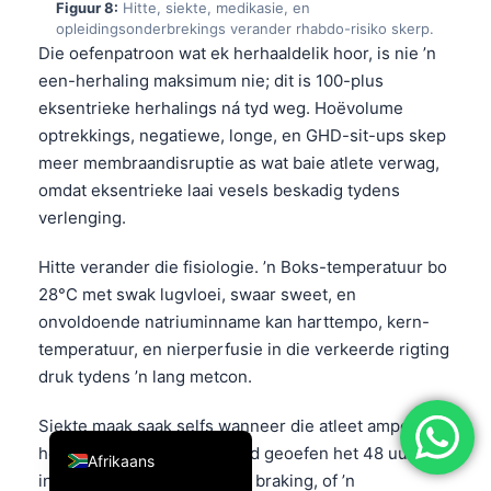
Figuur 8:
Hitte, siekte, medikasie, en
简体中文
opleidingsonderbrekings verander rhabdo-risiko skerp.
Die oefenpatroon wat ek herhaaldelik hoor, is nie ’n
Română
een-herhaling maksimum nie; dit is 100-plus
Türkçe
eksentrieke herhalings ná tyd weg. Hoëvolume
optrekkings, negatiewe, longe, en GHD-sit-ups skep
Ελληνικά
meer membraandisruptie as wat baie atlete verwag,
Português
omdat eksentrieke laai vesels beskadig tydens
Español
verlenging.
Italiano
Hitte verander die fisiologie. ’n Boks-temperatuur bo
עִבְרִית
28°C met swak lugvloei, swaar sweet, en
Français
onvoldoende natriuminname kan harttempo, kern-
temperatuur, en nierperfusie in die verkeerde rigting
العربية
druk tydens ’n lang metcon.
Deutsch
English
Siekte maak saak selfs wanneer die atleet amper
herstel voel. As iemand hard geoefen het 48 uur ná
Afrikaans
influenza-agtige simptome, braking, of ’n