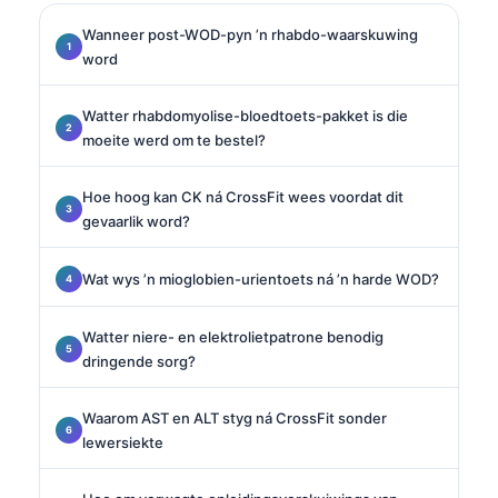
Wanneer post-WOD-pyn ’n rhabdo-waarskuwing
word
Watter rhabdomyolise-bloedtoets-pakket is die
moeite werd om te bestel?
Hoe hoog kan CK ná CrossFit wees voordat dit
gevaarlik word?
Wat wys ’n mioglobien-urientoets ná ’n harde WOD?
Watter niere- en elektrolietpatrone benodig
dringende sorg?
Waarom AST en ALT styg ná CrossFit sonder
lewersiekte