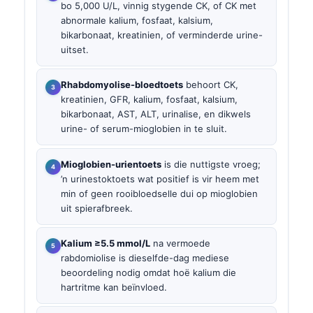
bo 5,000 U/L, vinnig stygende CK, of CK met
abnormale kalium, fosfaat, kalsium,
bikarbonaat, kreatinien, of verminderde urine-
uitset.
Rhabdomyolise-bloedtoets
behoort CK,
kreatinien, GFR, kalium, fosfaat, kalsium,
bikarbonaat, AST, ALT, urinalise, en dikwels
urine- of serum-mioglobien in te sluit.
Mioglobien-urientoets
is die nuttigste vroeg;
’n urinestoktoets wat positief is vir heem met
min of geen rooibloedselle dui op mioglobien
uit spierafbreek.
Kalium ≥5.5 mmol/L
na vermoede
rabdomiolise is dieselfde-dag mediese
beoordeling nodig omdat hoë kalium die
hartritme kan beïnvloed.