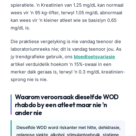
spieratlete. ’n Kreatinien van 1.25 mg/dL kan normaal
తెలుగు
wees vir ’n 95 kg-lifter, terwyl 1.05 mg/dL abnormaal
मराठी
kan wees vir ’n kleiner atleet wie se basislyn 0.65
mg/dL is.
اردو
বাংলা
Die praktiese vergelyking is nie vandag teenoor die
laboratoriumreeks nie; dit is vandag teenoor jou. As
Shqip
jy trendgrafieke gebruik, ons
bloedtoetsvariasie
Magyar
artikel verduidelik hoekom ’n 15%-swaai in een
Slovenščina
merker dalk geraas is, terwyl ’n 0.3 mg/dL kreatinien-
한국어
sprong nie is nie.
Polski
Waarom veroorsaak dieselfde WOD
Lietuvių kalba
rhabdo by een atleet maar nie ’n
Русский
ander nie
ქართული
Dieselfde WOD word riskanter met hitte, dehidrasie,
Čeština
onlangse siekte, alkohol, stimulantgebruik, statiene,