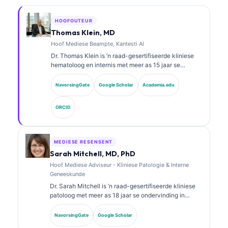
HOOFOUTEUR
Thomas Klein, MD
Hoof Mediese Beampte, Kantesti AI
Dr. Thomas Klein is ’n raad-gesertifiseerde kliniese
hematoloog en internis met meer as 15 jaar se
ondervinding in laboratoriumgeneeskunde en KI-
ondersteunde kliniese analise. As Hoof Mediese
NavorsingGate
Google Scholar
Academia.edu
Beampte by Kantesti AI verskaf hy kliniese toesig oor
die mediese akkuraatheid van die eie neurale
ORCID
netwerk. Dr. Klein het uitgebreid gepubliseer oor
biomerkeraanpassing en laboratoriumdiagnostiek oor
laboratoriumgeneeskunde-onderwerpe.
MEDIESE RESENSENT
Sarah Mitchell, MD, PhD
Hoof Mediese Adviseur - Kliniese Patologie & Interne
Geneeskunde
Dr. Sarah Mitchell is ’n raad-gesertifiseerde kliniese
patoloog met meer as 18 jaar se ondervinding in
laboratoriumgeneeskunde en diagnostiese analise.
Sy het spesialissertifisering in kliniese chemie en het
NavorsingGate
Google Scholar
uitgebreid gepubliseer oor biomerkerpanele en