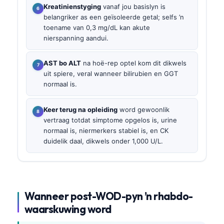
Kreatinienstyging
vanaf jou basislyn is
belangriker as een geïsoleerde getal; selfs ’n
toename van 0,3 mg/dL kan akute
nierspanning aandui.
AST bo ALT
na hoë-rep optel kom dit dikwels
uit spiere, veral wanneer bilirubien en GGT
normaal is.
Keer terug na opleiding
word gewoonlik
vertraag totdat simptome opgelos is, urine
normaal is, niermerkers stabiel is, en CK
duidelik daal, dikwels onder 1,000 U/L.
Wanneer post-WOD-pyn ’n rhabdo-
waarskuwing word