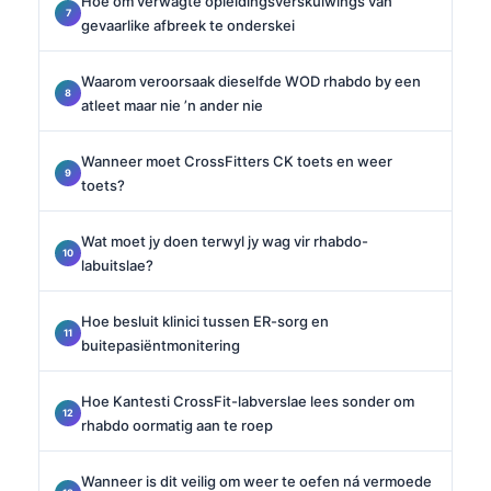
Hoe om verwagte opleidingsverskuiwings van
gevaarlike afbreek te onderskei
Waarom veroorsaak dieselfde WOD rhabdo by een
atleet maar nie ’n ander nie
Wanneer moet CrossFitters CK toets en weer
toets?
Wat moet jy doen terwyl jy wag vir rhabdo-
labuitslae?
Hoe besluit klinici tussen ER-sorg en
buitepasiëntmonitering
Hoe Kantesti CrossFit-labverslae lees sonder om
rhabdo oormatig aan te roep
Wanneer is dit veilig om weer te oefen ná vermoede