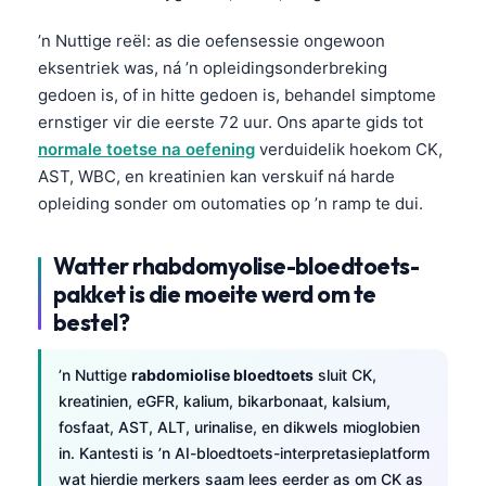
’n Nuttige reël: as die oefensessie ongewoon
eksentriek was, ná ’n opleidingsonderbreking
gedoen is, of in hitte gedoen is, behandel simptome
ernstiger vir die eerste 72 uur. Ons aparte gids tot
normale toetse na oefening
verduidelik hoekom CK,
AST, WBC, en kreatinien kan verskuif ná harde
opleiding sonder om outomaties op ’n ramp te dui.
Watter rhabdomyolise-bloedtoets-
pakket is die moeite werd om te
bestel?
’n Nuttige
rabdomiolise bloedtoets
sluit CK,
kreatinien, eGFR, kalium, bikarbonaat, kalsium,
fosfaat, AST, ALT, urinalise, en dikwels mioglobien
in. Kantesti is ’n AI-bloedtoets-interpretasieplatform
wat hierdie merkers saam lees eerder as om CK as