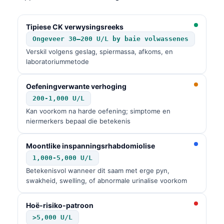
Tipiese CK verwysingsreeks
Ongeveer 30–200 U/L by baie volwassenes
Verskil volgens geslag, spiermassa, afkoms, en
laboratoriummetode
Oefeningverwante verhoging
200-1,000 U/L
Kan voorkom na harde oefening; simptome en
niermerkers bepaal die betekenis
Moontlike inspanningsrhabdomiolise
1,000-5,000 U/L
Betekenisvol wanneer dit saam met erge pyn,
swakheid, swelling, of abnormale urinalise voorkom
Hoë-risiko-patroon
>5,000 U/L