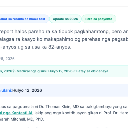
abot sa resulta sa blood test
Update sa 2026
Para sa pasyente
 report halos pareho ra sa tibuok pagkahamtong, pero an
, talagsa ra kaayo ko makapahimo og parehas nga pagsab
8-anyos ug sa usa ka 82-anyos.
 26, 2026
26, 2026
🩺 Medikal nga gisusi:
Hulyo 12, 2026
✅ Batay sa ebidensya
 ulahi:
Hulyo 12, 2026
 ubos sa pagdumala ni
Dr. Thomas Klein, MD
sa pakigtambayayong s
 nga Kantesti AI
, lakip ang mga kontribusyon gikan ni Prof. Dr. Ha
Sarah Mitchell, MD, PhD.