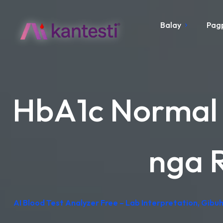
Balay
Pag
HbA1c Normal 
nga R
AI Blood Test Analyzer Free – Lab Interpretation, Gib