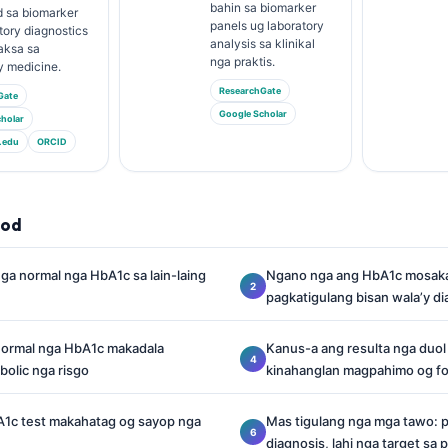
bahin sa biomarker
 sa biomarker
panels ug laboratory
tory diagnostics
analysis sa klinikal
aksa sa
nga praktis.
y medicine.
ResearchGate
Gate
Google Scholar
holar
.edu
ORCID
lod
nga normal nga HbA1c sa lain-laing
Ngano nga ang HbA1c mosak
pagkatigulang bisan wala’y d
ormal nga HbA1c makadala
Kanus-a ang resulta nga duol 
olic nga risgo
kinahanglan magpahimo og f
1c test makahatag og sayop nga
Mas tigulang nga mga tawo: p
diagnosis, lahi nga target sa