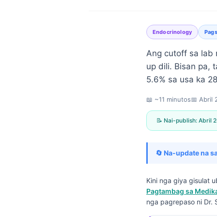
Endocrinology
Pags
Ang cutoff sa lab
up dili. Bisan pa
5.6% sa usa ka 2
📖 ~11 minutos
📅
Abril
📝 Nai-publish:
Abril 
🔄 Na-update na sa
Kini nga giya gisulat
Pagtambag sa Medikal
Norsk bokmål
nga pagrepaso ni Dr. 
Ślōnskŏ gŏdka