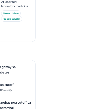
AI-assisted
laboratory medicine.
ResearchGate
Google Scholar
a gamay sa
iabetes
sa cutoff
ollow-up
arehas nga cutoff sa
 pagtambal