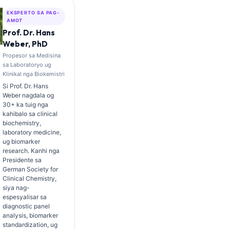
EKSPERTO SA PAG-
AMOT
Prof. Dr. Hans
Weber, PhD
Propesor sa Medisina
sa Laboratoryo ug
Klinikal nga Biokemistri
Si Prof. Dr. Hans
Weber nagdala og
30+ ka tuig nga
kahibalo sa clinical
biochemistry,
laboratory medicine,
ug biomarker
research. Kanhi nga
Presidente sa
German Society for
Clinical Chemistry,
siya nag-
espesyalisar sa
diagnostic panel
analysis, biomarker
standardization, ug