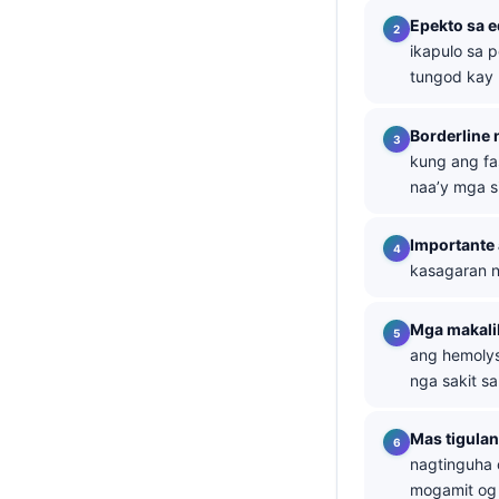
Epekto sa 
తెలుగు
ikapulo sa 
मराठी
tungod kay 
اردو
Borderline 
বাংলা
kung ang fa
Shqip
naa’y mga s
Magyar
Importante 
Slovenščina
kasagaran n
한국어
Polski
Mga makali
ang hemolys
Lietuvių kalba
nga sakit s
Русский
ქართული
Mas tigula
nagtinguha
Čeština
mogamit og 