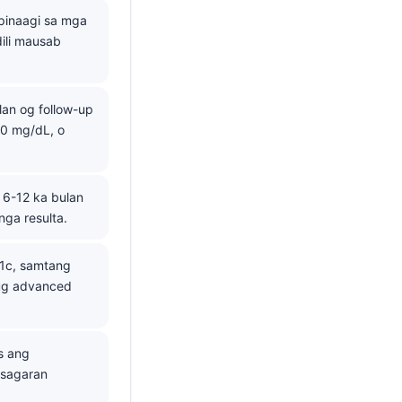
pinaagi sa mga
dili mausab
n og follow-up
50 mg/dL, o
 6-12 ka bulan
ga resulta.
1c, samtang
 ug advanced
s ang
asagaran