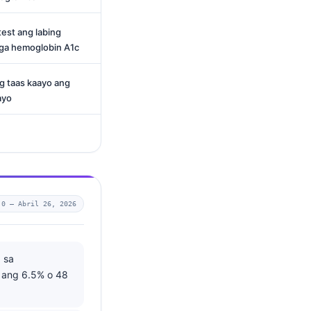
est ang labing
ga hemoglobin A1c
 taas kaayo ang
ayo
.0 —
Abril 26, 2026
 sa
 ang 6.5% o 48