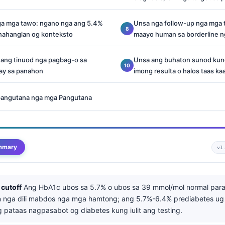
a mga tawo: ngano nga ang 5.4%
Unsa nga follow-up nga mga t
nahanglan og konteksto
maayo human sa borderline n
 ang tinuod nga pagbag-o sa
Unsa ang buhaton sunod kung
ay sa panahon
imong resulta o halos taas ka
pangutana nga mga Pangutana
mmary
v1
cutoff
Ang HbA1c ubos sa 5.7% o ubos sa 39 mmol/mol normal para
 nga dili mabdos nga mga hamtong; ang 5.7%-6.4% prediabetes ug
 pataas nagpasabot og diabetes kung iulit ang testing.