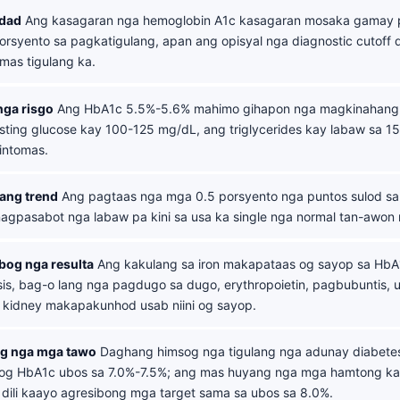
edad
Ang kasagaran nga hemoglobin A1c kasagaran mosaka gamay 
porsyento sa pagkatigulang, apan ang opisyal nga diagnostic cutoff 
mas tigulang ka.
nga risgo
Ang HbA1c 5.5%-5.6% mahimo gihapon nga magkinahangla
sting glucose kay 100-125 mg/dL, ang triglycerides kay labaw sa 1
intomas.
ang trend
Ang pagtaas nga mga 0.5 porsyento nga puntos sulod sa
agpasabot nga labaw pa kini sa usa ka single nga normal tan-awon n
bog nga resulta
Ang kakulang sa iron makapataas og sayop sa HbA
is, bag-o lang nga pagdugo sa dugo, erythropoietin, pagbubuntis,
a kidney makapakunhod usab niini og sayop.
ng nga mga tawo
Daghang himsog nga tigulang nga adunay diabete
 og HbA1c ubos sa 7.0%-7.5%; ang mas huyang nga mga hamtong k
dili kaayo agresibong mga target sama sa ubos sa 8.0%.