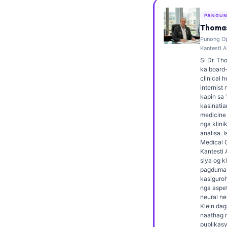
Frysk
PANGUN
Esperanto
Thomas
Punong Op
Беларуская мова
Kantesti A
Татар теле
Si Dr. Th
ka board-
Кыргызча
clinical 
internist
ئۇيغۇرچە
kapin sa 
kasinatia
Basa Jawa
medicine 
nga klini
ພາສາລາວ
analisa. I
Medical O
Монгол
Kantesti 
Afrikaans
siya og k
pagdumal
العربية المغربية
kasiguro
nga aspet
Occitan
neural ne
Klein dag
Gàidhlig
naathag 
publikas