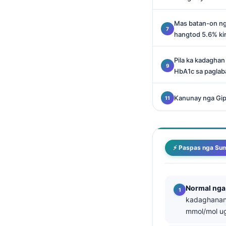
O‘zbekcha
Mas batan-on ng
Українська
hangtod 5.6% ki
አማርኛ
Kiswahili
Pila ka kadaghan
HbA1c sa paglab
ភាសាខ្មែរ
ဗမာစာ
Kanunay nga Gi
ไทย
Tagalog
Tiếng Việt
⚡ Paspas nga Su
Bahasa Melayu
മലയാളം
Normal nga 
ಕನ್ನಡ
kadaghanan
ગુજરાતી
mmol/mol ug
தமிழ்