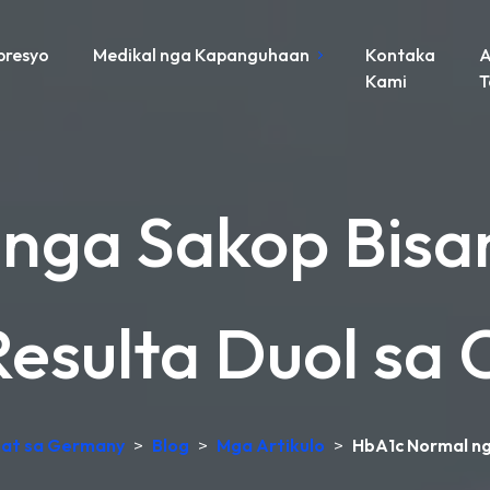
presyo
Medikal nga Kapanguhaan
Kontaka
A
Kami
nga Sakop Bisan
esulta Duol sa 
uhat sa Germany
>
Blog
>
Mga Artikulo
>
HbA1c Normal ng