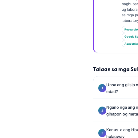
Euskara
paghubad
ug labora
Македонски јазик
sa mga p
Latviešu valoda
laborator
Research
Galego
Google Sc
অসমীয়া
Academia
සිංහල
سنڌي
Talaan sa mga Su
پښتو
Unsa ang giisip 
edad?
Slovenčina
Hrvatski
Ngano nga ang n
Suomi
gihapon og metab
Қазақ тілі
Kanus-a ang HbA
Català
hulagway