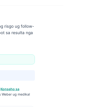
g risgo ug follow-
ot sa resulta nga
a
Konseho sa
ns Weber ug medikal