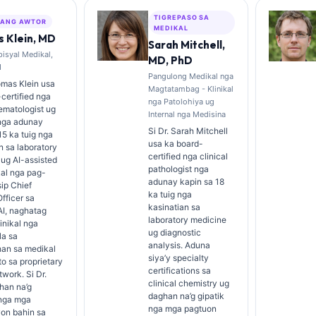
TIGREPASO SA
ANG AWTOR
MEDIKAL
 Klein, MD
Sarah Mitchell,
isyal Medikal,
MD, PhD
I
Pangulong Medikal nga
omas Klein usa
Magtatambag - Klinikal
certified nga
nga Patolohiya ug
hematologist ug
Internal nga Medisina
 nga adunay
Si Dr. Sarah Mitchell
15 ka tuig nga
usa ka board-
n sa laboratory
certified nga clinical
ug AI-assisted
pathologist nga
kal nga pag-
adunay kapin sa 18
sip Chief
ka tuig nga
fficer sa
kasinatian sa
AI, naghatag
laboratory medicine
linikal nga
ug diagnostic
a sa
analysis. Aduna
han sa medikal
siya’y specialty
o sa proprietary
certifications sa
twork. Si Dr.
clinical chemistry ug
han na’g
daghan na’g gipatik
nga mga
nga mga pagtuon
yon bahin sa