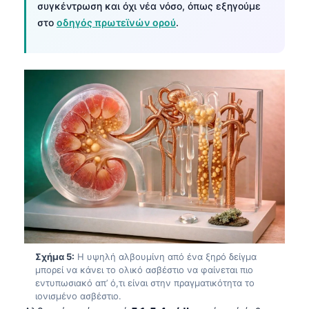
Gàidhlig
συγκέντρωση και όχι νέα νόσο, όπως εξηγούμε
στο
οδηγός πρωτεϊνών ορού
.
Euskara
Македонски јазик
Latviešu valoda
Galego
অসমীয়া
සිංහල
سنڌي
پښتو
Slovenčina
Hrvatski
Σχήμα 5:
Η υψηλή αλβουμίνη από ένα ξηρό δείγμα
μπορεί να κάνει το ολικό ασβέστιο να φαίνεται πιο
Suomi
εντυπωσιακό απ’ ό,τι είναι στην πραγματικότητα το
ιονισμένο ασβέστιο.
Қазақ тілі