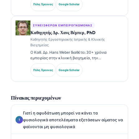
ανάλυση. Διαθέτει εξειδικευμένες πιστοποιήσεις
Πύλη Έρευνας
Google Scholar
στην κλινική χημεία και έχει δημοσιεύσει εκτενώς
σχετικά με πάνελ βιοδεικτών και εργαστηριακή
ανάλυση στην κλινική πρακτική.
ΣΥΝΕΙΣΦΈΡΩΝ ΕΜΠΕΙΡΟΓΝΏΜΟΝΑΣ
Καθηγητής Δρ. Χανς Βέμπερ, PhD
Καθηγητής Εργαστηριακής Ιατρικής & Κλινικής
Βιοχημείας
Ο Καθ. Δρ. Hans Weber διαθέτει 30+ χρόνια
εμπειρίας στην κλινική βιοχημεία, την
εργαστηριακή ιατρική και την έρευνα βιοδεικτών.
Πρώην Πρόεδρος της Γερμανικής Εταιρείας Κλινικής
Πύλη Έρευνας
Google Scholar
Χημείας, ειδικεύεται στην ανάλυση διαγνωστικών
πάνελ, στην τυποποίηση βιοδεικτών και στην
εργαστηριακή ιατρική με υποβοήθηση AI.
Πίνακας περιεχομένων
Γιατί η αφυδάτωση μπορεί να κάνει τα
φυσιολογικά αποτελέσματα εξετάσεων αίματος να
φαίνονται μη φυσιολογικά