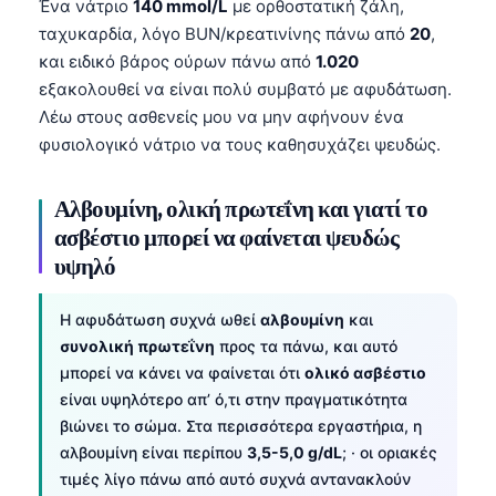
Ένα νάτριο
140 mmol/L
με ορθοστατική ζάλη,
Frysk
ταχυκαρδία, λόγο BUN/κρεατινίνης πάνω από
20
,
Esperanto
και ειδικό βάρος ούρων πάνω από
1.020
εξακολουθεί να είναι πολύ συμβατό με αφυδάτωση.
Беларуская мова
Λέω στους ασθενείς μου να μην αφήνουν ένα
Татар теле
φυσιολογικό νάτριο να τους καθησυχάζει ψευδώς.
Кыргызча
Αλβουμίνη, ολική πρωτεΐνη και γιατί το
ئۇيغۇرچە
ασβέστιο μπορεί να φαίνεται ψευδώς
Cebuano
υψηλό
Basa Jawa
ພາສາລາວ
Η αφυδάτωση συχνά ωθεί
αλβουμίνη
και
συνολική πρωτεΐνη
προς τα πάνω, και αυτό
Монгол
μπορεί να κάνει να φαίνεται ότι
ολικό ασβέστιο
Afrikaans
είναι υψηλότερο απ’ ό,τι στην πραγματικότητα
العربية المغربية
βιώνει το σώμα. Στα περισσότερα εργαστήρια, η
αλβουμίνη είναι περίπου
3,5-5,0 g/dL
; · οι οριακές
Occitan
τιμές λίγο πάνω από αυτό συχνά αντανακλούν