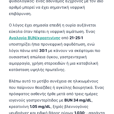
φυσιολογικός· ένας αδύναμος 82χρονος με τον ίδιο
αριθμό μπορεί να έχει σημαντική νεφρική
επιβάρυνση.
Ο λόγος έχει σημασία επειδή η ουρία αυξάνεται
εύκολα όταν πέφτει η νεφρική αιμάτωση. Ένας
Αναλογία BUN/κρεατινίνης
από
21-25:1
υποστηρίζει ήπια προνεφρική αφυδάτωση, ενώ
λόγοι πάνω από
30:1
με κάνουν να σκέφτομαι πιο
ουσιαστική απώλεια όγκου, γαστρεντερική
αιμορραγία, χρήση στεροειδών ή μια καταβολική
κατάσταση υψηλής πρωτεΐνης.
Βλέπω αυτό το μοτίβο συνέχεια σε ηλικιωμένους
που παίρνουν θειαζίδες ή αγκύλης διουρητικά. Ένας
πρόσφατος ασθενής ήρθε μετά από τρεις ημέρες
ιογενούς γαστρεντερίτιδας με
BUN 34 mg/dL
,
κρεατινίνη
1.05 mg/dL
, ξηρές βλεννογόνες
μεμβράνες και ειδικό βάρος ούρων
1.030
; · σαράντα