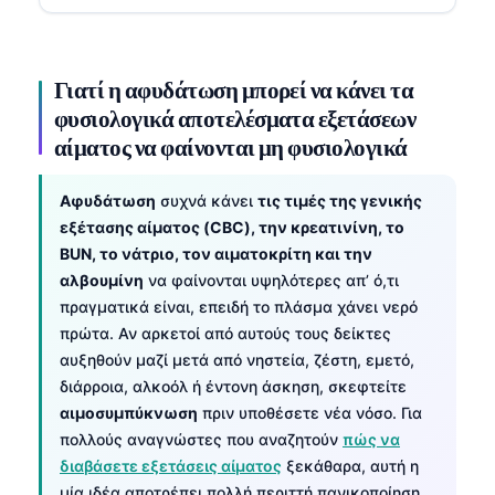
Γιατί η αφυδάτωση μπορεί να κάνει τα
φυσιολογικά αποτελέσματα εξετάσεων
αίματος να φαίνονται μη φυσιολογικά
Αφυδάτωση
συχνά κάνει
τις τιμές της γενικής
εξέτασης αίματος (CBC), την κρεατινίνη, το
BUN, το νάτριο, τον αιματοκρίτη και την
αλβουμίνη
να φαίνονται υψηλότερες απ’ ό,τι
πραγματικά είναι, επειδή το πλάσμα χάνει νερό
πρώτα. Αν αρκετοί από αυτούς τους δείκτες
αυξηθούν μαζί μετά από νηστεία, ζέστη, εμετό,
διάρροια, αλκοόλ ή έντονη άσκηση, σκεφτείτε
αιμοσυμπύκνωση
πριν υποθέσετε νέα νόσο. Για
πολλούς αναγνώστες που αναζητούν
πώς να
διαβάσετε εξετάσεις αίματος
ξεκάθαρα, αυτή η
μία ιδέα αποτρέπει πολλή περιττή πανικοποίηση.