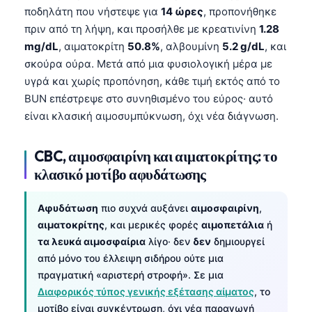
ποδηλάτη που νήστεψε για
14 ώρες
, προπονήθηκε
πριν από τη λήψη, και προσήλθε με κρεατινίνη
1.28
mg/dL
, αιματοκρίτη
50.8%
, αλβουμίνη
5.2 g/dL
, και
σκούρα ούρα. Μετά από μια φυσιολογική μέρα με
υγρά και χωρίς προπόνηση, κάθε τιμή εκτός από το
BUN επέστρεψε στο συνηθισμένο του εύρος· αυτό
είναι κλασική αιμοσυμπύκνωση, όχι νέα διάγνωση.
CBC, αιμοσφαιρίνη και αιματοκρίτης: το
κλασικό μοτίβο αφυδάτωσης
Αφυδάτωση
πιο συχνά αυξάνει
αιμοσφαιρίνη
,
αιματοκρίτης
, και μερικές φορές
αιμοπετάλια
ή
τα λευκά αιμοσφαίρια
λίγο· δεν
δεν
δημιουργεί
από μόνο του έλλειψη σιδήρου ούτε μια
πραγματική «αριστερή στροφή». Σε μια
Διαφορικός τύπος γενικής εξέτασης αίματος
, το
μοτίβο είναι συγκέντρωση, όχι νέα παραγωγή