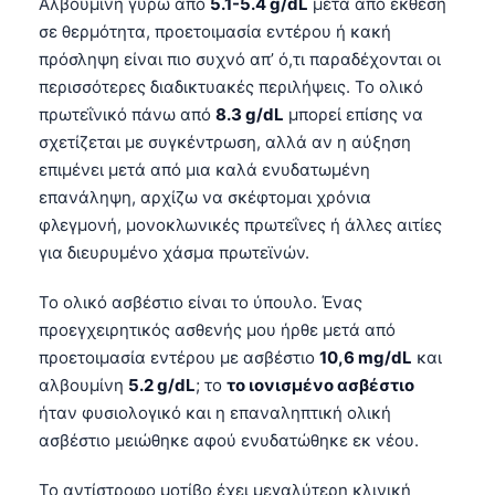
Αλβουμίνη γύρω από
5.1-5.4 g/dL
μετά από έκθεση
Català
σε θερμότητα, προετοιμασία εντέρου ή κακή
O‘zbekcha
πρόσληψη είναι πιο συχνό απ’ ό,τι παραδέχονται οι
περισσότερες διαδικτυακές περιλήψεις. Το ολικό
Українська
πρωτεΐνικό πάνω από
8.3 g/dL
μπορεί επίσης να
አማርኛ
σχετίζεται με συγκέντρωση, αλλά αν η αύξηση
Kiswahili
επιμένει μετά από μια καλά ενυδατωμένη
επανάληψη, αρχίζω να σκέφτομαι χρόνια
ភាសាខ្មែរ
φλεγμονή, μονοκλωνικές πρωτεΐνες ή άλλες αιτίες
ဗမာစာ
για διευρυμένο χάσμα πρωτεϊνών.
ไทย
Το ολικό ασβέστιο είναι το ύπουλο. Ένας
Tagalog
προεγχειρητικός ασθενής μου ήρθε μετά από
Tiếng Việt
προετοιμασία εντέρου με ασβέστιο
10,6 mg/dL
και
Bahasa Melayu
αλβουμίνη
5.2 g/dL
; το
το ιονισμένο ασβέστιο
ήταν φυσιολογικό και η επαναληπτική ολική
മലയാളം
ασβέστιο μειώθηκε αφού ενυδατώθηκε εκ νέου.
ಕನ್ನಡ
Το αντίστροφο μοτίβο έχει μεγαλύτερη κλινική
ગુજરાતી