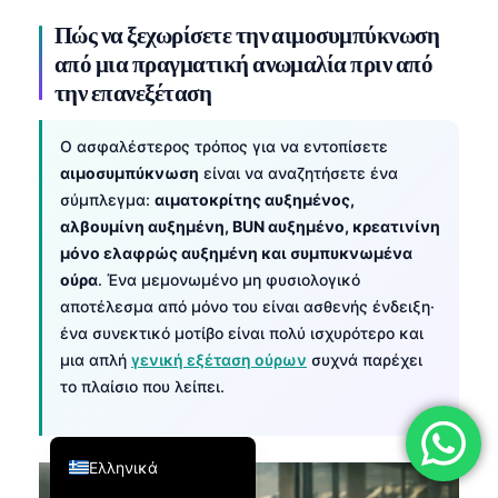
فارسی
Πώς να ξεχωρίσετε την αιμοσυμπύκνωση
από μια πραγματική ανωμαλία πριν από
简体中文
την επανεξέταση
Română
Türkçe
Ο ασφαλέστερος τρόπος για να εντοπίσετε
αιμοσυμπύκνωση
είναι να αναζητήσετε ένα
Português
σύμπλεγμα:
αιματοκρίτης αυξημένος,
Español
αλβουμίνη αυξημένη, BUN αυξημένο, κρεατινίνη
Italiano
μόνο ελαφρώς αυξημένη και συμπυκνωμένα
ούρα
. Ένα μεμονωμένο μη φυσιολογικό
עִבְרִית
αποτέλεσμα από μόνο του είναι ασθενής ένδειξη·
Français
ένα συνεκτικό μοτίβο είναι πολύ ισχυρότερο και
العربية
μια απλή
γενική εξέταση ούρων
συχνά παρέχει
το πλαίσιο που λείπει.
Deutsch
English
Ελληνικά