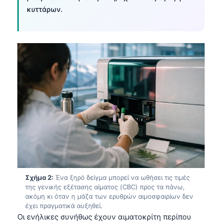
κυττάρων.
Σχήμα 2:
Ένα ξηρό δείγμα μπορεί να ωθήσει τις τιμές
της γενικής εξέτασης αίματος (CBC) προς τα πάνω,
ακόμη κι όταν η μάζα των ερυθρών αιμοσφαιρίων δεν
έχει πραγματικά αυξηθεί.
Οι ενήλικες συνήθως έχουν αιματοκρίτη περίπου