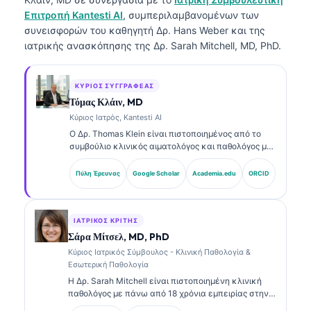
Επιτροπή Kantesti AI
, συμπεριλαμβανομένων των
συνεισφορών του καθηγητή Δρ. Hans Weber και της
ιατρικής ανασκόπησης της Δρ. Sarah Mitchell, MD, PhD.
ΚΎΡΙΟΣ ΣΥΓΓΡΑΦΈΑΣ
Τόμας Κλάιν, MD
Κύριος Ιατρός, Kantesti AI
Ο Δρ. Thomas Klein είναι πιστοποιημένος από το
συμβούλιο κλινικός αιματολόγος και παθολόγος με
πάνω από 15 χρόνια εμπειρίας στη εργαστηριακή
ιατρική και στην ανάλυση κλινικών δεδομένων με
Πύλη Έρευνας
Google Scholar
Academia.edu
ORCID
υποβοήθηση AI. Ως Chief Medical Officer στην
Kantesti AI, παρέχει κλινική εποπτεία για την
ιατρική ακρίβεια του ιδιόκτητου νευρωνικού
δικτύου. Ο Δρ. Klein έχει δημοσιεύσει εκτενώς
ΙΑΤΡΙΚΌΣ ΚΡΙΤΉΣ
σχετικά με την ερμηνεία βιοδεικτών και τη
Σάρα Μίτσελ, MD, PhD
εργαστηριακή διάγνωση σε θέματα εργαστηριακής
Κύριος Ιατρικός Σύμβουλος - Κλινική Παθολογία &
ιατρικής.
Εσωτερική Παθολογία
Η Δρ. Sarah Mitchell είναι πιστοποιημένη κλινική
παθολόγος με πάνω από 18 χρόνια εμπειρίας στην
εργαστηριακή ιατρική και στην διαγνωστική