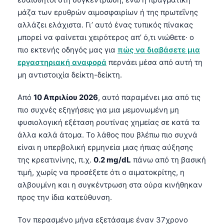
μάζα των ερυθρών αιμοσφαιρίων ή της πρωτεΐνης
αλλάζει ελάχιστα. Γι’ αυτό ένας τυπικός πίνακας
μπορεί να φαίνεται χειρότερος απ’ ό,τι νιώθετε· ο
πιο εκτενής οδηγός μας για
πώς να διαβάσετε μια
εργαστηριακή αναφορά
περνάει μέσα από αυτή τη
μη αντιστοιχία δείκτη-δείκτη.
Από
10 Απριλίου 2026
, αυτό παραμένει μια από τις
πιο συχνές εξηγήσεις για μια μεμονωμένη μη
φυσιολογική εξέταση ρουτίνας χημείας σε κατά τα
άλλα καλά άτομα. Το λάθος που βλέπω πιο συχνά
είναι η υπερβολική ερμηνεία μιας ήπιας αύξησης
της κρεατινίνης, π.χ.
0.2 mg/dL
πάνω από τη βασική
τιμή, χωρίς να προσέξετε ότι ο αιματοκρίτης, η
αλβουμίνη και η συγκέντρωση στα ούρα κινήθηκαν
προς την ίδια κατεύθυνση.
Τον περασμένο μήνα εξετάσαμε έναν 37χρονο