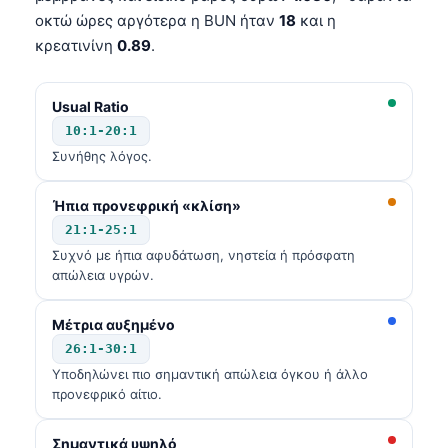
οκτώ ώρες αργότερα η BUN ήταν
18
και η
κρεατινίνη
0.89
.
Usual Ratio
10:1-20:1
Συνήθης λόγος.
Ήπια προνεφρική «κλίση»
21:1-25:1
Συχνό με ήπια αφυδάτωση, νηστεία ή πρόσφατη
απώλεια υγρών.
Μέτρια αυξημένο
26:1-30:1
Υποδηλώνει πιο σημαντική απώλεια όγκου ή άλλο
προνεφρικό αίτιο.
Σημαντικά υψηλό