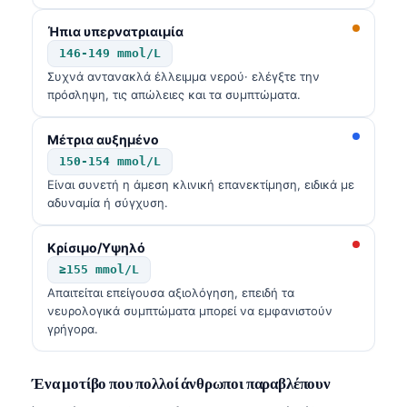
Ήπια υπερνατριαιμία
146-149 mmol/L
Συχνά αντανακλά έλλειμμα νερού· ελέγξτε την
πρόσληψη, τις απώλειες και τα συμπτώματα.
Μέτρια αυξημένο
150-154 mmol/L
Είναι συνετή η άμεση κλινική επανεκτίμηση, ειδικά με
αδυναμία ή σύγχυση.
Κρίσιμο/Υψηλό
≥155 mmol/L
Απαιτείται επείγουσα αξιολόγηση, επειδή τα
νευρολογικά συμπτώματα μπορεί να εμφανιστούν
γρήγορα.
Norsk bokmål
Ένα μοτίβο που πολλοί άνθρωποι παραβλέπουν
Ślōnskŏ gŏdka