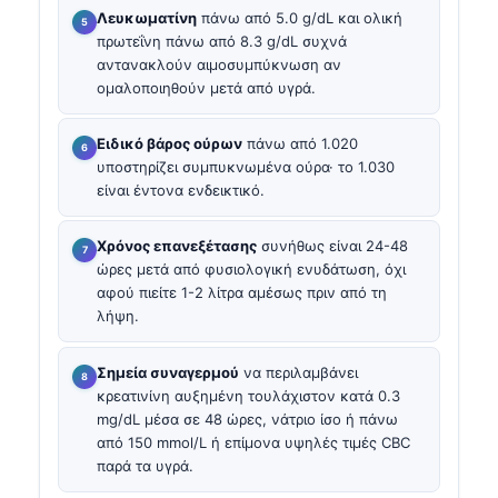
Λευκωματίνη
πάνω από 5.0 g/dL και ολική
πρωτεΐνη πάνω από 8.3 g/dL συχνά
αντανακλούν αιμοσυμπύκνωση αν
ομαλοποιηθούν μετά από υγρά.
Ειδικό βάρος ούρων
πάνω από 1.020
υποστηρίζει συμπυκνωμένα ούρα· το 1.030
είναι έντονα ενδεικτικό.
Χρόνος επανεξέτασης
συνήθως είναι 24-48
ώρες μετά από φυσιολογική ενυδάτωση, όχι
αφού πιείτε 1-2 λίτρα αμέσως πριν από τη
λήψη.
Σημεία συναγερμού
να περιλαμβάνει
κρεατινίνη αυξημένη τουλάχιστον κατά 0.3
mg/dL μέσα σε 48 ώρες, νάτριο ίσο ή πάνω
από 150 mmol/L ή επίμονα υψηλές τιμές CBC
παρά τα υγρά.