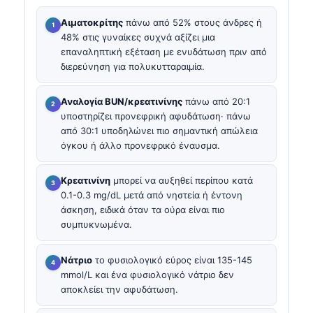
Αιματοκρίτης
πάνω από 52% στους άνδρες ή
48% στις γυναίκες συχνά αξίζει μια
επαναληπτική εξέταση με ενυδάτωση πριν από
διερεύνηση για πολυκυτταραιμία.
Αναλογία BUN/κρεατινίνης
πάνω από 20:1
υποστηρίζει προνεφρική αφυδάτωση· πάνω
από 30:1 υποδηλώνει πιο σημαντική απώλεια
όγκου ή άλλο προνεφρικό έναυσμα.
Κρεατινίνη
μπορεί να αυξηθεί περίπου κατά
0.1-0.3 mg/dL μετά από νηστεία ή έντονη
άσκηση, ειδικά όταν τα ούρα είναι πιο
συμπυκνωμένα.
Νάτριο
το φυσιολογικό εύρος είναι 135-145
mmol/L και ένα φυσιολογικό νάτριο δεν
αποκλείει την αφυδάτωση.