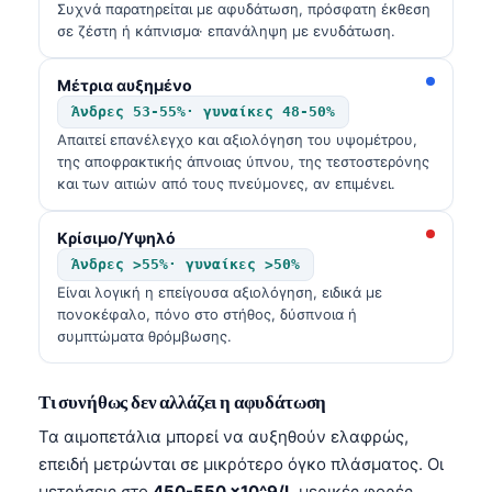
Συχνά παρατηρείται με αφυδάτωση, πρόσφατη έκθεση
σε ζέστη ή κάπνισμα· επανάληψη με ενυδάτωση.
Μέτρια αυξημένο
Άνδρες 53-55%· γυναίκες 48-50%
Απαιτεί επανέλεγχο και αξιολόγηση του υψομέτρου,
της αποφρακτικής άπνοιας ύπνου, της τεστοστερόνης
και των αιτιών από τους πνεύμονες, αν επιμένει.
Κρίσιμο/Υψηλό
Άνδρες >55%· γυναίκες >50%
Είναι λογική η επείγουσα αξιολόγηση, ειδικά με
πονοκέφαλο, πόνο στο στήθος, δύσπνοια ή
συμπτώματα θρόμβωσης.
Τι συνήθως δεν αλλάζει η αφυδάτωση
Τα αιμοπετάλια μπορεί να αυξηθούν ελαφρώς,
επειδή μετρώνται σε μικρότερο όγκο πλάσματος. Οι
μετρήσεις στο
450-550 ×10^9/L
μερικές φορές