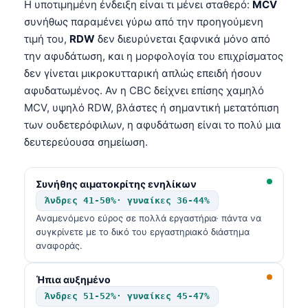
Η υποτιμημένη ένδειξη είναι τι μένει σταθερό:
MCV
συνήθως παραμένει γύρω από την προηγούμενη
τιμή του,
RDW
δεν διευρύνεται ξαφνικά μόνο από
την αφυδάτωση, και η μορφολογία του επιχρίσματος
δεν γίνεται μικροκυτταρική απλώς επειδή ήσουν
αφυδατωμένος. Αν η CBC δείχνει επίσης χαμηλό
MCV, υψηλό RDW, βλάστες ή σημαντική μετατόπιση
των ουδετερόφιλων, η αφυδάτωση είναι το πολύ μια
δευτερεύουσα σημείωση.
Συνήθης αιματοκρίτης ενηλίκων
Άνδρες 41-50%· γυναίκες 36-44%
Αναμενόμενο εύρος σε πολλά εργαστήρια· πάντα να
συγκρίνετε με το δικό του εργαστηριακό διάστημα
αναφοράς.
Ήπια αυξημένο
Άνδρες 51-52%· γυναίκες 45-47%