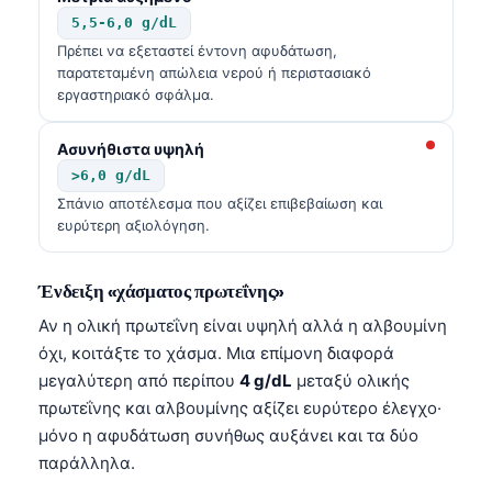
Čeština
5,5-6,0 g/dL
日本語
Πρέπει να εξεταστεί έντονη αφυδάτωση,
παρατεταμένη απώλεια νερού ή περιστασιακό
Eesti
εργαστηριακό σφάλμα.
Azərbaycan dili
Ασυνήθιστα υψηλή
Bosanski
>6,0 g/dL
Svenska
Σπάνιο αποτέλεσμα που αξίζει επιβεβαίωση και
ευρύτερη αξιολόγηση.
Српски језик
Íslenska
Ένδειξη «χάσματος πρωτεΐνης»
Հայերեն
Αν η ολική πρωτεΐνη είναι υψηλή αλλά η αλβουμίνη
Bahasa Indonesia
όχι, κοιτάξτε το χάσμα. Μια επίμονη διαφορά
हिन्दी
μεγαλύτερη από περίπου
4 g/dL
μεταξύ ολικής
πρωτεΐνης και αλβουμίνης αξίζει ευρύτερο έλεγχο·
Nederlands
μόνο η αφυδάτωση συνήθως αυξάνει και τα δύο
Dansk
παράλληλα.
Български