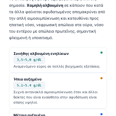
σημασία.
Χαμηλή αλβουμίνη
σε κάποιον που κατά
தமிழ்
τα άλλα φαίνεται αφυδατωμένος απομακρύνει από
తెలుగు
την απλή αιμοσυμπύκνωση και κατευθύνει προς
ηπατική νόσο, νεφρωσική απώλεια στα ούρα, νόσο
मराठी
του εντέρου με απώλεια πρωτεΐνης, σημαντική
اردو
φλεγμονή ή υποσιτισμό.
বাংলা
Shqip
Συνήθης αλβουμίνη ενηλίκων
Magyar
3,5-5,0 g/dL
Αναμενόμενο εύρος σε πολλές βιοχημικές εξετάσεις.
Slovenščina
한국어
Ήπια αυξημένο
Polski
5.1-5.4 g/dL
Συχνά αντανακλά αιμοσυμπύκνωση όταν και άλλοι
Lietuvių kalba
δείκτες που είναι ευαίσθητοι στην αφυδάτωση είναι
Русский
επίσης υψηλοί.
ქართული
Μέτρια αυξημένο