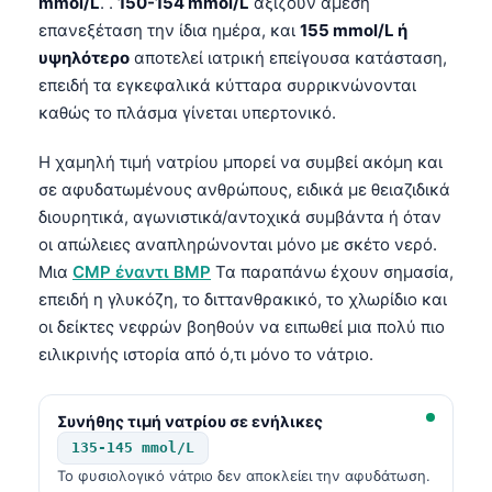
mmol/L
. .
150-154 mmol/L
αξίζουν άμεση
επανεξέταση την ίδια ημέρα, και
155 mmol/L ή
υψηλότερο
αποτελεί ιατρική επείγουσα κατάσταση,
επειδή τα εγκεφαλικά κύτταρα συρρικνώνονται
καθώς το πλάσμα γίνεται υπερτονικό.
Η χαμηλή τιμή νατρίου μπορεί να συμβεί ακόμη και
σε αφυδατωμένους ανθρώπους, ειδικά με θειαζιδικά
διουρητικά, αγωνιστικά/αντοχικά συμβάντα ή όταν
οι απώλειες αναπληρώνονται μόνο με σκέτο νερό.
Μια
CMP έναντι BMP
Τα παραπάνω έχουν σημασία,
επειδή η γλυκόζη, το διττανθρακικό, το χλωρίδιο και
οι δείκτες νεφρών βοηθούν να ειπωθεί μια πολύ πιο
ειλικρινής ιστορία από ό,τι μόνο το νάτριο.
Συνήθης τιμή νατρίου σε ενήλικες
135-145 mmol/L
Το φυσιολογικό νάτριο δεν αποκλείει την αφυδάτωση.