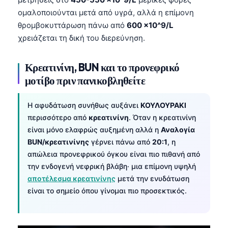
ομαλοποιούνται μετά από υγρά, αλλά η επίμονη
θρομβοκυττάρωση πάνω από
600 ×10^9/L
χρειάζεται τη δική του διερεύνηση.
Κρεατινίνη, BUN και το προνεφρικό
μοτίβο πριν πανικοβληθείτε
Η αφυδάτωση συνήθως αυξάνει
ΚΟΥΛΟΥΡΑΚΙ
περισσότερο από
κρεατινίνη
. Όταν η κρεατινίνη
είναι μόνο ελαφρώς αυξημένη αλλά η
Αναλογία
BUN/κρεατινίνης
γέρνει πάνω από
20:1
, η
απώλεια προνεφρικού όγκου είναι πιο πιθανή από
την ενδογενή νεφρική βλάβη· μια επίμονη υψηλή
αποτέλεσμα κρεατινίνης
μετά την ενυδάτωση
είναι το σημείο όπου γίνομαι πιο προσεκτικός.