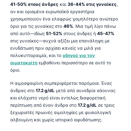
41-50% στους άνδρες
και
36-44% στις γυναίκες
,
αν και ορισμένα ευρωπαϊκά εργαστήρια
χρησιμοποιούν ένα ελαφρώς χαμηλότερο ανώτερο
όριο για τις γυναίκες στο
46%
. Μια τιμή λίγο πάνω
από αυτό—ιδίως
51-52%
στους άνδρες ή
45-47%
στις γυναίκες—συχνά αξίζει μια επανάληψη με
ενυδάτωση πριν αρχίσει κανείς να μιλά για
πολυκυτταραιμία, και το
οδηγού για τον
αιματοκρίτη
εμβαθύνει περισσότερο σε αυτό το
όριο.
Η αιμοσφαιρίνη συμπεριφέρεται παρόμοια. Ένας
άνδρας στο
17.2 g/dL
μετά από συνεδρία σάουνας
και ελάχιστο νερό είναι εντελώς διαφορετική
περίπτωση από έναν άνδρα στο
17.2 g/dL
σε τρεις
ξεχωριστές πρωινές αιμοληψίες με φυσιολογική
αλβουμίνη και χωρίς ιστορικό αφυδάτωσης.