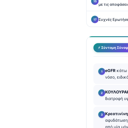
με τις αποφάσει
தமிழ்
తెలుగు
Συχνές Ερωτήσε
मराठी
اردو
বাংলা
⚡ Σύντομη Σύνο
Shqip
Magyar
eGFR
κάτω 
Slovenščina
νόσο, ειδικ
한국어
ΚΟΥΛΟΥΡΑ
Polski
διατροφή υψ
Lietuvių kalba
Русский
Κρεατινίνη
αφυδάτωση,
ქართული
από μία μόν