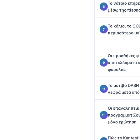
Το νάτριο επηρε
Català
μέσω της πίεσης
O‘zbekcha
Українська
Το κάλιο, το CO
περισσότερα μαζ
አማርኛ
Kiswahili
Οι προσθήκες φ
ភាសាខ្មែរ
αποτελέσματα ε
ဗမာစာ
φασόλια.
ไทย
Το μοτίβο DASH 
Tagalog
νεφρά μετά από
Tiếng Việt
Bahasa Melayu
Οι επαναληπτικέ
προγραμματίζον
മലയാളം
μόνο ερώτηση.
ಕನ್ನಡ
Πώς το Kantesti
ગુજરાતી