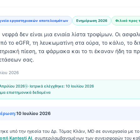
ηνεία εργαστηριακών αποτελεσμάτων
Ενημέρωση 2026
Φιλικό προς 
α νεφρά δεν είναι μια ενιαία λίστα τροφίμων. Οι ασφα
πό το eGFR, τη λευκωματίνη στα ούρα, το κάλιο, το δι
ηριακή πίεση, τα φάρμακα και το τι έκαναν ήδη τα π
ετάσεων σας.
λίου 2026
Απριλίου 2026
🩺 Ιατρικά ελέγχθηκε:
10 Ιουλίου 2026
ιμα επιστημονικά δεδομένα
μέρωση:
10 Ιουλίου 2026
τηκε υπό την ηγεσία του
Δρ. Τόμας Κλάιν, MD
σε συνεργασία με τ
οπή Kantesti AI
, συμπεριλαμβανομένων των συνεισφορών του καθ