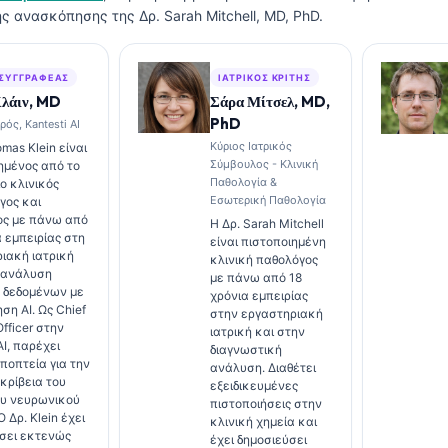
ής ανασκόπησης της Δρ. Sarah Mitchell, MD, PhD.
 ΣΥΓΓΡΑΦΈΑΣ
ΙΑΤΡΙΚΌΣ ΚΡΙΤΉΣ
Κλάιν, MD
Σάρα Μίτσελ, MD,
PhD
ρός, Kantesti AI
Κύριος Ιατρικός
mas Klein είναι
Σύμβουλος - Κλινική
ημένος από το
Παθολογία &
ο κλινικός
Εσωτερική Παθολογία
γος και
ος με πάνω από
Η Δρ. Sarah Mitchell
α εμπειρίας στη
είναι πιστοποιημένη
ιακή ιατρική
κλινική παθολόγος
 ανάλυση
με πάνω από 18
 δεδομένων με
χρόνια εμπειρίας
ση AI. Ως Chief
στην εργαστηριακή
fficer στην
ιατρική και στην
AI, παρέχει
διαγνωστική
εποπτεία για την
ανάλυση. Διαθέτει
ακρίβεια του
εξειδικευμένες
ου νευρωνικού
πιστοποιήσεις στην
Ο Δρ. Klein έχει
κλινική χημεία και
σει εκτενώς
έχει δημοσιεύσει