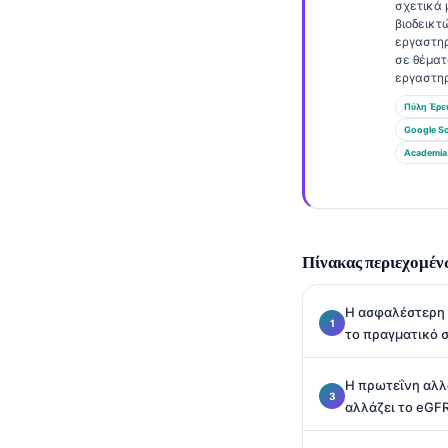
Gàidhlig
σχετικά 
βιοδεικτ
Euskara
εργαστη
σε θέμα
Македонски јазик
εργαστηρ
Latviešu valoda
Πύλη Έρε
Google Sc
Galego
Academia
অসমীয়া
සිංහල
سنڌي
Πίνακας περιεχομέν
پښتو
Η ασφαλέστερη δ
Slovenčina
το πραγματικό 
Hrvatski
Η πρωτεΐνη αλλά
Suomi
αλλάζει το eGFR
Қазақ тілі