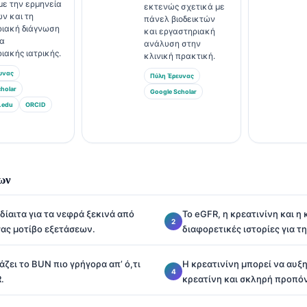
με την ερμηνεία
εκτενώς σχετικά με
ών και τη
πάνελ βιοδεικτών
ριακή διάγνωση
και εργαστηριακή
τα
ανάλυση στην
ιακής ιατρικής.
κλινική πρακτική.
υνας
Πύλη Έρευνας
holar
Google Scholar
.edu
ORCID
ων
ίαιτα για τα νεφρά ξεκινά από
Το eGFR, η κρεατινίνη και η
σας μοτίβο εξετάσεων.
διαφορετικές ιστορίες για τ
ζει το BUN πιο γρήγορα απ’ ό,τι
Η κρεατινίνη μπορεί να αυξη
.
κρεατίνη και σκληρή προπό