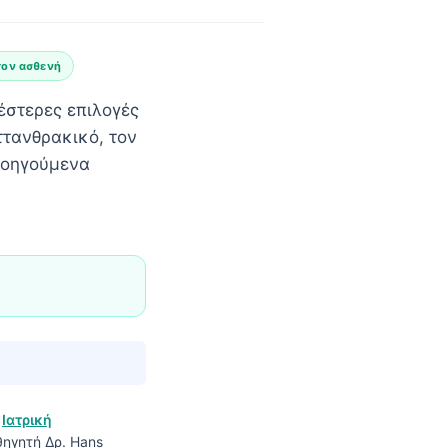
τον ασθενή
λέστερες επιλογές
ττανθρακικό, τον
ροηγούμενα
ο
Ιατρική
ηγητή Δρ. Hans