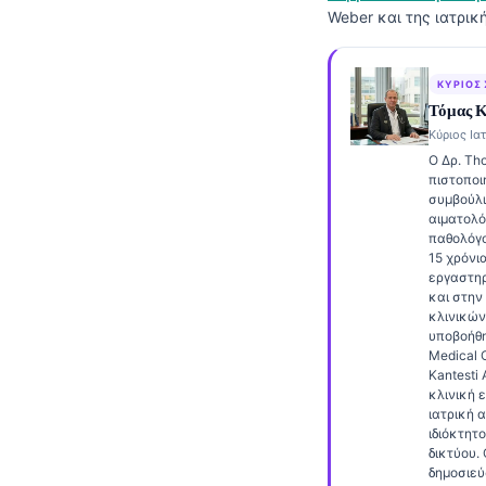
Weber και της ιατρικ
Frysk
Esperanto
ΚΎΡΙΟΣ
Беларуская мова
Τόμας 
Татар теле
Κύριος Ιατ
Ο Δρ. Tho
Кыргызча
πιστοποι
συμβούλι
ئۇيغۇرچە
αιματολό
Cebuano
παθολόγ
15 χρόνι
Basa Jawa
εργαστηρ
και στην
ພາສາລາວ
κλινικών
υποβοήθη
Монгол
Medical O
Kantesti 
Afrikaans
κλινική 
ιατρική 
العربية المغربية
ιδιόκτητ
Occitan
δικτύου. 
δημοσιεύ