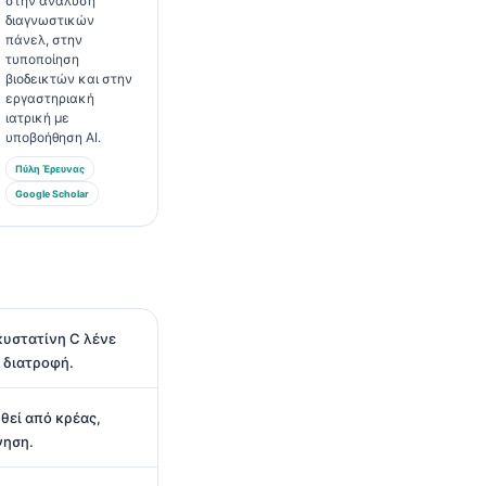
στην ανάλυση
διαγνωστικών
πάνελ, στην
τυποποίηση
βιοδεικτών και στην
εργαστηριακή
ιατρική με
υποβοήθηση AI.
Πύλη Έρευνας
Google Scholar
 κυστατίνη C λένε
η διατροφή.
θεί από κρέας,
νηση.