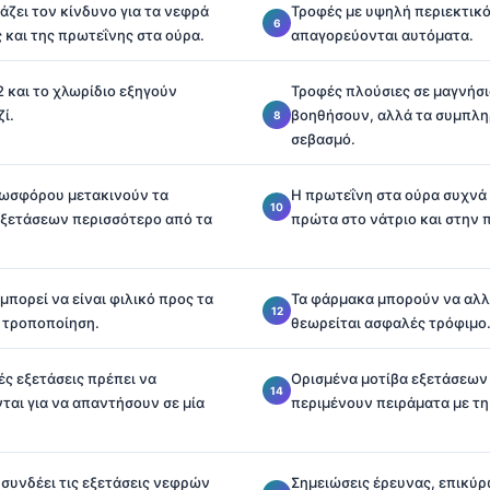
άζει τον κίνδυνο για τα νεφρά
Τροφές με υψηλή περιεκτικό
 και της πρωτεΐνης στα ούρα.
απαγορεύονται αυτόματα.
2 και το χλωρίδιο εξηγούν
Τροφές πλούσιες σε μαγνήσ
ί.
βοηθήσουν, αλλά τα συμπλη
σεβασμό.
ωσφόρου μετακινούν τα
Η πρωτεΐνη στα ούρα συχνά
ξετάσεων περισσότερο από τα
πρώτα στο νάτριο και στην π
μπορεί να είναι φιλικό προς τα
Τα φάρμακα μπορούν να αλλ
 τροποποίηση.
θεωρείται ασφαλές τρόφιμο
ς εξετάσεις πρέπει να
Ορισμένα μοτίβα εξετάσεων 
ται για να απαντήσουν σε μία
περιμένουν πειράματα με τη
 συνδέει τις εξετάσεις νεφρών
Σημειώσεις έρευνας, επικύρ