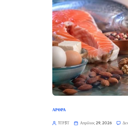
ΆΡΘΡΑ
1ΤΡ3Τ
Απρίλιος 29, 2026
Δεν