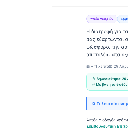
Υγεία νεφρών
Ερμ
Η διατροφή για τ
σας εξαρτώνται α
φώσφορο, την αρτ
αποτελέσματα εξ
📖 ~11 λεπτά
📅
29 Απρι
📝 Δημοσιεύτηκε:
29 
✅ Με βάση τα διαθέσ
🔄 Τελευταία ενη
Norsk bokmål
Αυτός ο οδηγός γράφ
Ślōnskŏ gŏdka
Συμβουλευτική Επιτρ