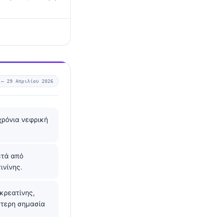
 —
29 Απριλίου 2026
χρόνια νεφρική
ετά από
ινίνης.
κρεατίνης,
ύτερη σημασία