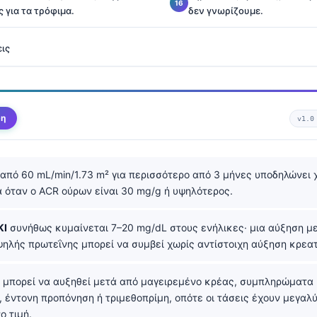
ς για τα τρόφιμα.
δεν γνωρίζουμε.
ις
ψη
v1.0
από 60 mL/min/1.73 m² για περισσότερο από 3 μήνες υποδηλώνει 
ά όταν ο ACR ούρων είναι 30 mg/g ή υψηλότερος.
ΚΙ
συνήθως κυμαίνεται 7–20 mg/dL στους ενήλικες· μια αύξηση μ
ηλής πρωτεΐνης μπορεί να συμβεί χωρίς αντίστοιχη αύξηση κρεατ
μπορεί να αυξηθεί μετά από μαγειρεμένο κρέας, συμπληρώματα 
 έντονη προπόνηση ή τριμεθοπρίμη, οπότε οι τάσεις έχουν μεγαλ
ο τιμή.