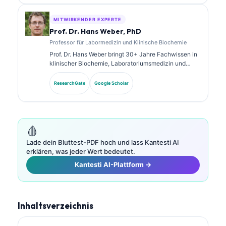
umfangreich zu Biomarker-Panels und
Laboranalysen in der klinischen Praxis veröffentlicht.
MITWIRKENDER EXPERTE
Prof. Dr. Hans Weber, PhD
Professor für Labormedizin und Klinische Biochemie
Prof. Dr. Hans Weber bringt 30+ Jahre Fachwissen in
klinischer Biochemie, Laboratoriumsmedizin und
Biomarkerforschung mit. Als ehemaliger Präsident der
Deutschen Gesellschaft für Klinische Chemie ist er
ResearchGate
Google Scholar
auf die Analyse diagnostischer Panels, die
Standardisierung von Biomarkern und KI-gestützte
Laboratoriumsmedizin spezialisiert.
🩸
Lade dein Bluttest-PDF hoch und lass Kantesti AI
erklären, was jeder Wert bedeutet.
Kantesti AI-Plattform →
Inhaltsverzeichnis