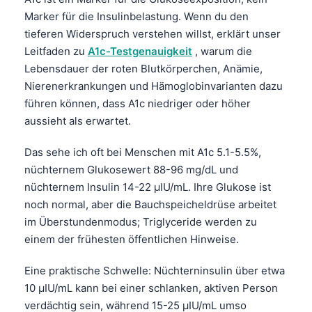
Marker für die Insulinbelastung. Wenn du den
tieferen Widerspruch verstehen willst, erklärt unser
Leitfaden zu
A1c-Testgenauigkeit
, warum die
Lebensdauer der roten Blutkörperchen, Anämie,
Nierenerkrankungen und Hämoglobinvarianten dazu
führen können, dass A1c niedriger oder höher
aussieht als erwartet.
Das sehe ich oft bei Menschen mit A1c 5.1-5.5%,
nüchternem Glukosewert 88-96 mg/dL und
nüchternem Insulin 14-22 µIU/mL. Ihre Glukose ist
noch normal, aber die Bauchspeicheldrüse arbeitet
im Überstundenmodus; Triglyceride werden zu
einem der frühesten öffentlichen Hinweise.
Eine praktische Schwelle: Nüchterninsulin über etwa
10 µIU/mL kann bei einer schlanken, aktiven Person
verdächtig sein, während 15-25 µIU/mL umso