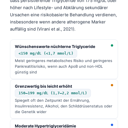
dass persistierende Triglyceride von 175 mg/dL oder
höher nach Lifestyle- und Abklärung sekundärer
Ursachen eine risikobasierte Behandlung verdienen,
insbesondere wenn andere atherogene Marker
auffällig sind (Virani et al., 2021).
Wünschenswerte nüchterne Triglyceride
<150 mg/dL (<1,7 mmol/L)
Meist geringeres metabolisches Risiko und geringeres
Pankreatitisrisiko, wenn auch ApoB und non-HDL
günstig sind
Grenzwertig bis leicht erhöht
150–199 mg/dL (1,7–2,2 mmol/L)
Spiegelt oft den Zeitpunkt der Ernährung,
Insulinresistenz, Alkohol, den Schilddrüsenstatus oder
die Genetik wider
Moderate Hypertriglyceridämie