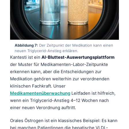
தமிழ்
తెలుగు
मराठी
اردو
Abbildung 7:
Der Zeitpunkt der Medikation kann einen
বাংলা
neuen Triglycerid-Anstieg erklären.
Shqip
Kantesti ist ein
AI-Bluttest-Auswertungsplattform
der Muster für Medikamenten-Labor-Zeitpunkte
Magyar
erkennen kann, aber die Entscheidungen zur
Slovenščina
Medikation gehören weiterhin zur verordnenden
한국어
klinischen Fachkraft. Unser
Medikamentenüberwachung
Leitfaden ist hilfreich,
Polski
wenn ein Triglycerid-Anstieg 4–12 Wochen nach
Lietuvių kalba
einer neuen Verordnung auftritt.
Русский
Orales Östrogen ist ein klassisches Beispiel: Es kann
ქართული
bei manchen Patientinnen die hepatische VLDL-