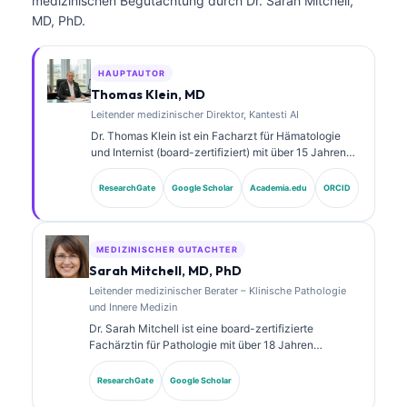
medizinischen Begutachtung durch Dr. Sarah Mitchell,
MD, PhD.
HAUPTAUTOR
Thomas Klein, MD
Leitender medizinischer Direktor, Kantesti AI
Dr. Thomas Klein ist ein Facharzt für Hämatologie
und Internist (board-zertifiziert) mit über 15 Jahren
Erfahrung in der Labormedizin und in der KI-
gestützten klinischen Analyse. Als Chief Medical
ResearchGate
Google Scholar
Academia.edu
ORCID
Officer bei Kantesti AI übernimmt er die klinische
Aufsicht über die medizinische Genauigkeit des
proprietären neuronalen Netzwerks. Dr. Klein hat zu
Biomarker-Interpretation und Labordiagnostik
MEDIZINISCHER GUTACHTER
veröffentlicht.
Sarah Mitchell, MD, PhD
Leitender medizinischer Berater – Klinische Pathologie
und Innere Medizin
Dr. Sarah Mitchell ist eine board-zertifizierte
Fachärztin für Pathologie mit über 18 Jahren
Erfahrung in der Laboratoriumsmedizin und in der
diagnostischen Analyse. Sie verfügt über
ResearchGate
Google Scholar
Spezialzertifizierungen in klinischer Chemie und hat