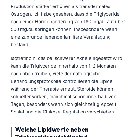
Čeština
Produktion stärker erhöhen als transdermales
日本語
Östrogen. Ich habe gesehen, dass die Triglyceride
nach einer Hormonänderung von 180 mg/dL auf über
Eesti
500 mg/dL springen können, insbesondere wenn
Azərbaycan dili
eine zugrunde liegende familiäre Veranlagung
Bosanski
bestand.
Svenska
Isotretinoin, das bei schwerer Akne eingesetzt wird,
Српски језик
kann die Triglyceride innerhalb von 1–2 Monaten
nach oben treiben; viele dermatologische
Íslenska
Behandlungsprotokolle kontrollieren die Lipide
Հայերեն
während der Therapie erneut. Steroide können
Bahasa Indonesia
schneller wirken, manchmal schon innerhalb von
Tagen, besonders wenn sich gleichzeitig Appetit,
हिन्दी
Schlaf und die Glukose-Regulation verschieben.
Nederlands
Dansk
Welche Lipidwerte neben
Български