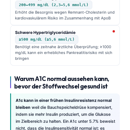
200–499 mg/dL (2,3–5,6 mmol/L)
Erhöht die Besorgnis wegen Remnant-Cholesterin und
kardiovaskulärem Risiko im Zusammenhang mit ApoB
Schwere Hypertriglyceridämie
≥500 mg/dL (≥5,6 mmol/L)
Benötigt eine zeitnahe ärztliche Überprüfung; ≥1000
mg/dL kann ein erhebliches Pankreatitisrisiko mit sich
bringen
Warum A1C normal aussehen kann,
bevor der Stoffwechsel gesund ist
A1c kann in einer frühen Insulinresistenz normal
bleiben
weil die Bauchspeicheldrüse kompensiert,
indem sie mehr Insulin produziert, um die Glukose
im Zielbereich zu halten. Ein A1c unter 5.7% beweist
nicht, dass die Insulinsensitivität normal ist; es