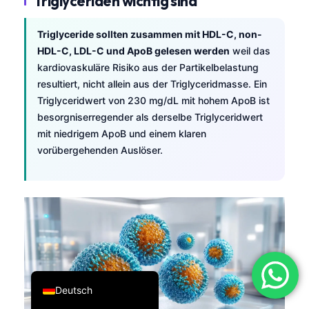
Triglyceriden wichtig sind
فارسی
Triglyceride sollten zusammen mit HDL-C, non-
简体中文
HDL-C, LDL-C und ApoB gelesen werden
weil das
Română
kardiovaskuläre Risiko aus der Partikelbelastung
resultiert, nicht allein aus der Triglyceridmasse. Ein
Türkçe
Triglyceridwert von 230 mg/dL mit hohem ApoB ist
Ελληνικά
besorgniserregender als derselbe Triglyceridwert
Português
mit niedrigem ApoB und einem klaren
vorübergehenden Auslöser.
Español
Italiano
עִבְרִית
Français
العربية
English
Deutsch