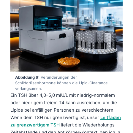
Frysk
Esperanto
Беларуская мова
Татар теле
Кыргызча
ئۇيغۇرچە
Cebuano
Basa Jawa
Abbildung 6:
Veränderungen der
Schilddrüsenhormone können die Lipid-Clearance
ພາສາລາວ
verlangsamen.
Монгол
Ein TSH über 4,0–5,0 mIU/L mit niedrig-normalem
oder niedrigem freiem T4 kann ausreichen, um die
Afrikaans
Lipide bei anfälligen Personen zu verschlechtern.
العربية المغربية
Wenn dein TSH nur grenzwertig ist, unser
Leitfaden
Occitan
zu grenzwertigem TSH
liefert die Wiederholungs-
Zeitabstände und den Antikörper-Kontext, den ich in