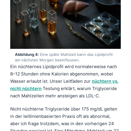
Abbildung 4:
Eine späte Mahlzeit kann das Lipidprofil
am nächsten Morgen beeinflussen.
Ein nüchternes Lipidprofil wird normalerweise nach
8–12 Stunden ohne Kalorien abgenommen, wobei
Wasser erlaubt ist. Unser Leitfaden zur
nüchtern vs.
nicht nüchtern
Testung erklärt, warum Triglyceride
nach Mahlzeiten mehr ansteigen als LDL-C.
Nicht nüchterne Triglyceride über 175 mg/dL gelten
in der leitlinienbasierten Praxis oft als abnormal,
aber ich frage trotzdem, was in den vorherigen 24
Stunden passiert ist. Eine Mitnahme-Mahlzeit um 22