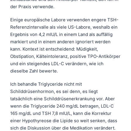
Gàidhlig
der Praxis verwende.
Euskara
Einige europäische Labore verwenden engere TSH-
Македонски јазик
Referenzintervalle als viele US-Labore, weshalb ein
Latviešu valoda
Ergebnis von 4,2 mIU/L in einem Land als auffällig
Galego
markiert und in einem anderen ignoriert werden
অসমীয়া
kann. Kontext ist entscheidend: Müdigkeit,
Obstipation, Kälteintoleranz, positive TPO-Antikörper
සිංහල
und ein steigendes LDL-C verändern, wie ich
سنڌي
dieselbe Zahl bewerte.
پښتو
Ich behandle Triglyceride nicht mit
Schilddrüsenhormon, es sei denn, es liegt
Slovenčina
tatsächlich eine Schilddrüsenerkrankung vor. Aber
wenn die Triglyceride 240 mg/dL betragen, LDL-C
Hrvatski
165 mg/dL und TSH 7,8 mIU/L, kann die Korrektur
Suomi
einer Hypothyreose die Lipide so weit senken, dass
Қазақ тілі
sich die Diskussion über die Medikation verändert.