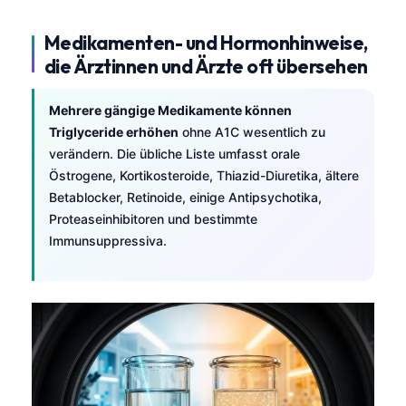
Català
Medikamenten- und Hormonhinweise,
O‘zbekcha
die Ärztinnen und Ärzte oft übersehen
Українська
አማርኛ
Mehrere gängige Medikamente können
Triglyceride erhöhen
ohne A1C wesentlich zu
Kiswahili
verändern. Die übliche Liste umfasst orale
ភាសាខ្មែរ
Östrogene, Kortikosteroide, Thiazid-Diuretika, ältere
ဗမာစာ
Betablocker, Retinoide, einige Antipsychotika,
Proteaseinhibitoren und bestimmte
ไทย
Immunsuppressiva.
Tagalog
Tiếng Việt
Bahasa Melayu
മലയാളം
ಕನ್ನಡ
ગુજરાતી