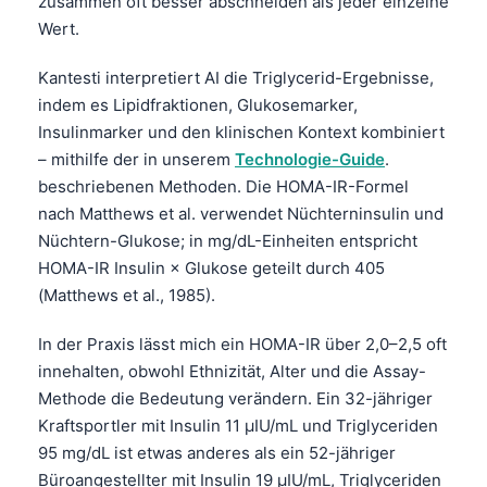
zusammen oft besser abschneiden als jeder einzelne
Wert.
Kantesti interpretiert AI die Triglycerid-Ergebnisse,
indem es Lipidfraktionen, Glukosemarker,
Insulinmarker und den klinischen Kontext kombiniert
– mithilfe der in unserem
Technologie-Guide
.
beschriebenen Methoden. Die HOMA-IR-Formel
nach Matthews et al. verwendet Nüchterninsulin und
Nüchtern-Glukose; in mg/dL-Einheiten entspricht
HOMA-IR Insulin × Glukose geteilt durch 405
(Matthews et al., 1985).
In der Praxis lässt mich ein HOMA-IR über 2,0–2,5 oft
innehalten, obwohl Ethnizität, Alter und die Assay-
Methode die Bedeutung verändern. Ein 32-jähriger
Kraftsportler mit Insulin 11 µIU/mL und Triglyceriden
95 mg/dL ist etwas anderes als ein 52-jähriger
Büroangestellter mit Insulin 19 µIU/mL, Triglyceriden