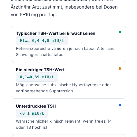
Gàidhlig
Ärztin/Ihr Arzt zustimmt, insbesondere bei Dosen
Euskara
von 5–10 mg pro Tag.
Македонски јазик
Latviešu valoda
Typischer TSH-Wert bei Erwachsenen
Galego
Etwa 0,4–4,0 mIU/L
Referenzbereiche variieren je nach Labor, Alter und
অসমীয়া
Schwangerschaftsstatus
සිංහල
Ein niedriger TSH-Wert
سنڌي
0,1–0,39 mIU/L
پښتو
Möglicherweise subklinische Hyperthyreose oder
vorübergehende Suppression
Slovenčina
Unterdrücktes TSH
Hrvatski
<0,1 mIU/L
Wahrscheinlicher klinisch relevant, wenn freies T4
Suomi
oder T3 hoch ist
Қазақ тілі