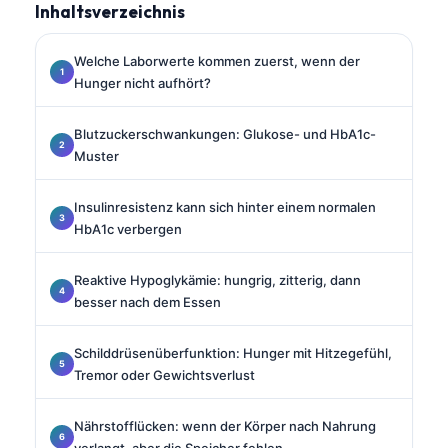
Inhaltsverzeichnis
Welche Laborwerte kommen zuerst, wenn der
Hunger nicht aufhört?
Blutzuckerschwankungen: Glukose- und HbA1c-
Muster
Insulinresistenz kann sich hinter einem normalen
HbA1c verbergen
Reaktive Hypoglykämie: hungrig, zitterig, dann
besser nach dem Essen
Schilddrüsenüberfunktion: Hunger mit Hitzegefühl,
Tremor oder Gewichtsverlust
Nährstofflücken: wenn der Körper nach Nahrung
verlangt, aber die Speicher fehlen