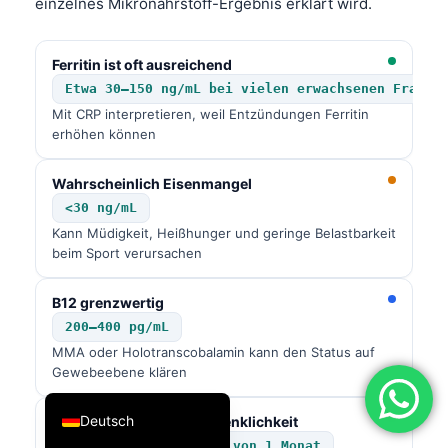
einzelnes Mikronährstoff-Ergebnis erklärt wird.
فارسی
简体中文
Ferritin ist oft ausreichend
Etwa 30–150 ng/mL bei vielen erwachsenen Frauen
Română
Mit CRP interpretieren, weil Entzündungen Ferritin
Türkçe
erhöhen können
Ελληνικά
Wahrscheinlich Eisenmangel
Português
<30 ng/mL
Español
Kann Müdigkeit, Heißhunger und geringe Belastbarkeit
beim Sport verursachen
Italiano
עִבְרִית
B12 grenzwertig
Français
200–400 pg/mL
MMA oder Holotranscobalamin kann den Status auf
العربية
Gewebeebene klären
English
Deutsch
Schwere Ernährungsbedenklichkeit
Albumin 5% innerhalb von 1 Monat