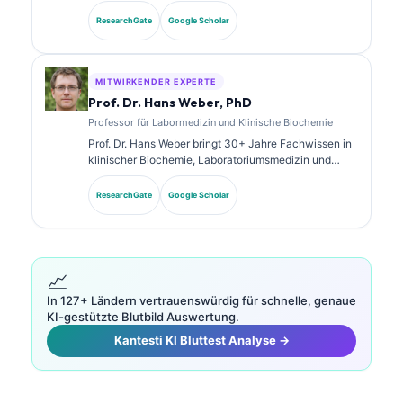
Erfahrung in der Laboratoriumsmedizin und in der
diagnostischen Analyse. Sie verfügt über
ResearchGate
Google Scholar
Spezialzertifizierungen in klinischer Chemie und hat
umfangreich zu Biomarker-Panels und
Laboranalysen in der klinischen Praxis veröffentlicht.
MITWIRKENDER EXPERTE
Prof. Dr. Hans Weber, PhD
Professor für Labormedizin und Klinische Biochemie
Prof. Dr. Hans Weber bringt 30+ Jahre Fachwissen in
klinischer Biochemie, Laboratoriumsmedizin und
Biomarkerforschung mit. Als ehemaliger Präsident der
Deutschen Gesellschaft für Klinische Chemie ist er
ResearchGate
Google Scholar
auf die Analyse diagnostischer Panels, die
Standardisierung von Biomarkern und KI-gestützte
Laboratoriumsmedizin spezialisiert.
📈
In 127+ Ländern vertrauenswürdig für schnelle, genaue
KI-gestützte Blutbild Auswertung.
Kantesti KI Bluttest Analyse →