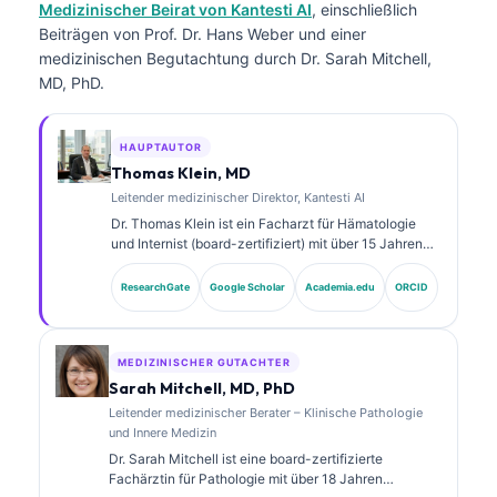
Medizinischer Beirat von Kantesti AI
, einschließlich
Beiträgen von Prof. Dr. Hans Weber und einer
medizinischen Begutachtung durch Dr. Sarah Mitchell,
MD, PhD.
HAUPTAUTOR
Thomas Klein, MD
Leitender medizinischer Direktor, Kantesti AI
Dr. Thomas Klein ist ein Facharzt für Hämatologie
und Internist (board-zertifiziert) mit über 15 Jahren
Erfahrung in der Labormedizin und in der KI-
gestützten klinischen Analyse. Als Chief Medical
ResearchGate
Google Scholar
Academia.edu
ORCID
Officer bei Kantesti AI übernimmt er die klinische
Aufsicht über die medizinische Genauigkeit des
proprietären neuronalen Netzwerks. Dr. Klein hat zu
Biomarker-Interpretation und Labordiagnostik
MEDIZINISCHER GUTACHTER
veröffentlicht.
Sarah Mitchell, MD, PhD
Leitender medizinischer Berater – Klinische Pathologie
und Innere Medizin
Dr. Sarah Mitchell ist eine board-zertifizierte
Fachärztin für Pathologie mit über 18 Jahren