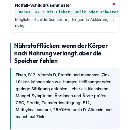
Català
Notfall-Schilddrüsenmuster
Hohes T4/T3 mit Fieber, Delir oder schwerer Tac
O‘zbekcha
Möglicher Schilddrüsensturm; dringende Abklärung ist
Українська
nötig
አማርኛ
Kiswahili
Nährstofflücken: wenn der Körper
nach Nahrung verlangt, aber die
ភាសាខ្មែរ
Speicher fehlen
ဗမာစာ
ไทย
Eisen, B12, Vitamin D, Protein und manchmal Zink-
Tagalog
Lücken können sich wie Hunger, Heißhunger oder
geringe Sättigung anfühlen – eher als klassische
Tiếng Việt
Mangel-Symptome. Ärztinnen und Ärzte prüfen
Bahasa Melayu
CBC, Ferritin, Transferrinsättigung, B12,
Methylmalonsäure, 25-OH-Vitamin D, Albumin und
മലയാളം
manchmal Zink.
ಕನ್ನಡ
ગુજરાતી