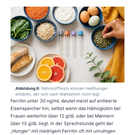
தமிழ்
తెలుగు
मराठी
اردو
বাংলা
Shqip
Magyar
Slovenščina
한국어
Abbildung 6:
Nährstofftests können Heißhunger
erklären, der sich nach Mahlzeiten nicht legt.
Polski
Ferritin unter 30 ng/mL deutet meist auf entleerte
Eisenspeicher hin, selbst wenn das Hämoglobin bei
Lietuvių kalba
Frauen weiterhin über 12 g/dL oder bei Männern
Русский
über 13 g/dL liegt. In der Sprechstunde geht der
ქართული
„Hunger“ mit niedrigem Ferritin oft mit unruhigen