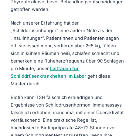
Thyreotoxikose, bevor Behandlungsentscheidungen
Frysk
getroffen werden.
Esperanto
Nach unserer Erfahrung hat der
Беларуская мова
„Schilddrüsenhunger“ eine andere Note als der
Татар теле
„Insulinhunger“. Patientinnen und Patienten sagen
oft, sie essen mehr, verlieren aber 2–5 kg, fühlen
Кыргызча
sich in kühlen Räumen heiß, schlafen schlecht und
ئۇيغۇرچە
bemerken eine Ruheherzfrequenz über 90 Schlägen
Cebuano
pro Minute; unser
Leitfaden für
Schilddrüsenkrankheiten im Labor
geht diese
Basa Jawa
Muster durch.
ພາສາລາວ
Монгол
Biotin kann TSH fälschlich erniedrigen und
Ergebnisse von Schilddrüsenhormon-Immunassays
Afrikaans
fälschlich erhöhen, manchmal mit einer Überaktivität
العربية المغربية
vortäuschend. Eine praktische Regel ist,
Occitan
hochdosierte Biotinpräparate 48–72 Stunden vor
einem Schilddrüsentest abzusetzen, wenn Ihre