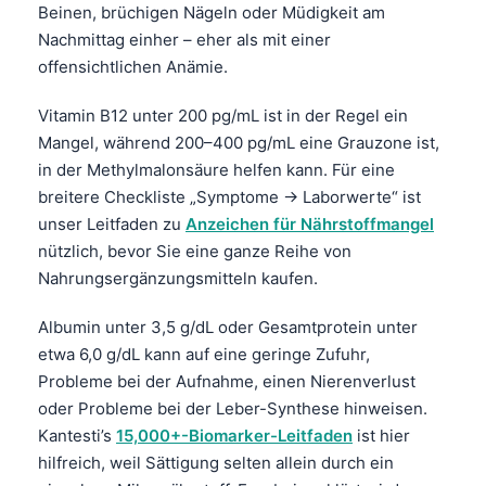
Čeština
Beinen, brüchigen Nägeln oder Müdigkeit am
Nachmittag einher – eher als mit einer
日本語
offensichtlichen Anämie.
Eesti
Vitamin B12 unter 200 pg/mL ist in der Regel ein
Azərbaycan dili
Mangel, während 200–400 pg/mL eine Grauzone ist,
Bosanski
in der Methylmalonsäure helfen kann. Für eine
Svenska
breitere Checkliste „Symptome → Laborwerte“ ist
unser Leitfaden zu
Anzeichen für Nährstoffmangel
Српски језик
nützlich, bevor Sie eine ganze Reihe von
Íslenska
Nahrungsergänzungsmitteln kaufen.
Հայերեն
Albumin unter 3,5 g/dL oder Gesamtprotein unter
Bahasa Indonesia
etwa 6,0 g/dL kann auf eine geringe Zufuhr,
हिन्दी
Probleme bei der Aufnahme, einen Nierenverlust
Nederlands
oder Probleme bei der Leber-Synthese hinweisen.
Kantesti’s
15,000+-Biomarker-Leitfaden
ist hier
Dansk
hilfreich, weil Sättigung selten allein durch ein
Български