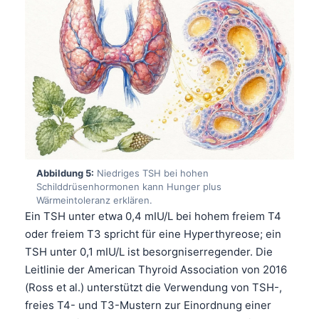
Abbildung 5:
Niedriges TSH bei hohen
Schilddrüsenhormonen kann Hunger plus
Wärmeintoleranz erklären.
Ein TSH unter etwa 0,4 mIU/L bei hohem freiem T4
oder freiem T3 spricht für eine Hyperthyreose; ein
TSH unter 0,1 mIU/L ist besorgniserregender. Die
Leitlinie der American Thyroid Association von 2016
Norsk bokmål
(Ross et al.) unterstützt die Verwendung von TSH-,
freies T4- und T3-Mustern zur Einordnung einer
Ślōnskŏ gŏdka