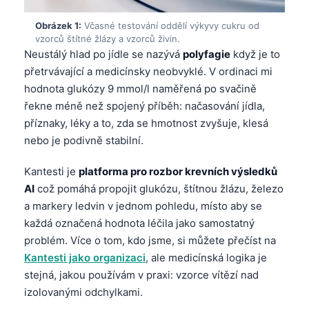
Obrázek 1:
Včasné testování oddělí výkyvy cukru od
vzorců štítné žlázy a vzorců živin.
Neustálý hlad po jídle se nazývá
polyfagie
když je to
přetrvávající a medicínsky neobvyklé. V ordinaci mi
hodnota glukózy 9 mmol/l naměřená po svačině
řekne méně než spojený příběh: načasování jídla,
příznaky, léky a to, zda se hmotnost zvyšuje, klesá
nebo je podivně stabilní.
Kantesti je
platforma pro rozbor krevních výsledků
AI
což pomáhá propojit glukózu, štítnou žlázu, železo
a markery ledvin v jednom pohledu, místo aby se
každá označená hodnota léčila jako samostatný
problém. Více o tom, kdo jsme, si můžete přečíst na
Kantesti jako organizaci
, ale medicínská logika je
stejná, jakou používám v praxi: vzorce vítězí nad
izolovanými odchylkami.