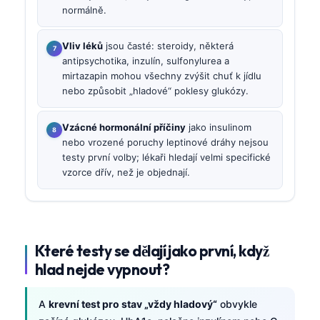
normálně.
Vliv léků
jsou časté: steroidy, některá
antipsychotika, inzulín, sulfonylurea a
mirtazapin mohou všechny zvýšit chuť k jídlu
nebo způsobit „hladové“ poklesy glukózy.
Vzácné hormonální příčiny
jako insulinom
nebo vrozené poruchy leptinové dráhy nejsou
testy první volby; lékaři hledají velmi specifické
vzorce dřív, než je objednají.
Které testy se dělají jako první, když
hlad nejde vypnout?
A
krevní test pro stav „vždy hladový“
obvykle