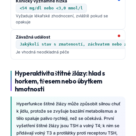
Klinicky významně nízká
<54 mg/dl nebo <3,0 mmol/l
Vyžaduje lékařské zhodnocení, zvláště pokud se
opakuje
Závažná událost
Jakýkoli stav s zmateností, záchvatem nebo ztrá
Je vhodná neodkladná péče
Hyperaktivita štítné žlázy: hlad s
horkem, třesem nebo úbytkem
hmotnosti
Hyperfunkce štítné žlázy může způsobit silnou chuť
k jídlu, protože se zvyšuje bazální metabolismus a
tělo spaluje palivo rychleji, než se očekává. První
vyšetření štítné žlázy jsou TSH a volný T4; k nim se
přidávají volný T3 a protilátky proti receptoru TSH,