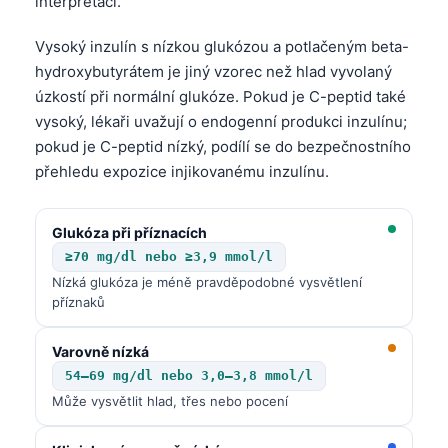
interpretaci.
Vysoký inzulín s nízkou glukózou a potlačeným beta-
hydroxybutyrátem je jiný vzorec než hlad vyvolaný
úzkostí při normální glukóze. Pokud je C-peptid také
vysoký, lékaři uvažují o endogenní produkci inzulínu;
pokud je C-peptid nízký, podílí se do bezpečnostního
přehledu expozice injikovanému inzulínu.
Glukóza při příznacích
≥70 mg/dl nebo ≥3,9 mmol/l
Nízká glukóza je méně pravděpodobné vysvětlení
příznaků
Varovně nízká
54–69 mg/dl nebo 3,0–3,8 mmol/l
Může vysvětlit hlad, třes nebo pocení