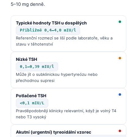
5–10 mg denně.
Typické hodnoty TSH u dospělých
Přibližně 0,4–4,0 mIU/l
Referenční rozmezí se liší podle laboratoře, věku a
stavu v těhotenství
Nízké TSH
0,1–0,39 mIU/l
Může jít o subklinickou hypertyreózu nebo
přechodnou supresi
Potlačené TSH
<0,1 mIU/L
Pravděpodobněji klinicky relevantní, když je volný T4
nebo T3 vysoký
Norsk bokmål
Akutní (urgentní) tyreoidální vzorec
Ślōnskŏ gŏdka