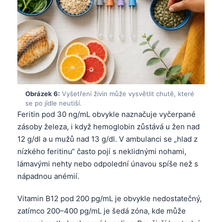
Gàidhlig
Euskara
Македонски јазик
Latviešu valoda
Galego
অসমীয়া
Obrázek 6:
Vyšetření živin může vysvětlit chutě, které
සිංහල
se po jídle neutiší.
Feritin pod 30 ng/mL obvykle naznačuje vyčerpané
سنڌي
zásoby železa, i když hemoglobin zůstává u žen nad
پښتو
12 g/dl a u mužů nad 13 g/dl. V ambulanci se „hlad z
nízkého feritinu“ často pojí s neklidnými nohami,
lámavými nehty nebo odpolední únavou spíše než s
Slovenčina
nápadnou anémií.
Hrvatski
Suomi
Vitamin B12 pod 200 pg/mL je obvykle nedostatečný,
zatímco 200–400 pg/mL je šedá zóna, kde může
Қазақ тілі