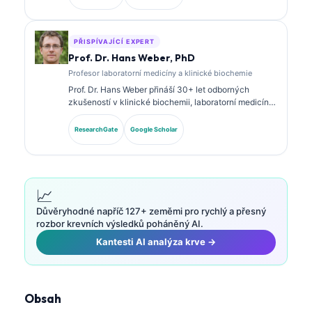
panelových biomarkerech a laboratorní analýze v
klinické praxi.
PŘISPÍVAJÍCÍ EXPERT
Prof. Dr. Hans Weber, PhD
Profesor laboratorní medicíny a klinické biochemie
Prof. Dr. Hans Weber přináší 30+ let odborných
zkušeností v klinické biochemii, laboratorní medicíně
a výzkumu biomarkerů. Bývalý prezident Německé
společnosti pro klinickou chemii, specializuje se na
ResearchGate
Google Scholar
analýzu diagnostických panelů, standardizaci
biomarkerů a laboratorní medicínu s podporou AI.
📈
Důvěryhodné napříč 127+ zeměmi pro rychlý a přesný
rozbor krevních výsledků poháněný AI.
Kantesti AI analýza krve →
Obsah