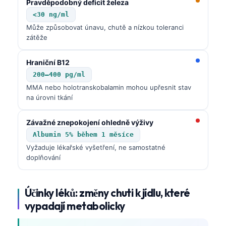
Pravděpodobný deficit železa
தமிழ்
<30 ng/ml
Může způsobovat únavu, chutě a nízkou toleranci
తెలుగు
zátěže
मराठी
Hraniční B12
اردو
200–400 pg/ml
বাংলা
MMA nebo holotranskobalamin mohou upřesnit stav
na úrovni tkání
Shqip
Magyar
Závažné znepokojení ohledně výživy
Slovenščina
Albumin 5% během 1 měsíce
Vyžaduje lékařské vyšetření, ne samostatné
한국어
doplňování
Polski
Lietuvių kalba
Účinky léků: změny chuti k jídlu, které
Русский
vypadají metabolicky
ქართული