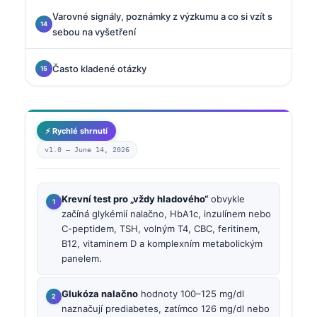
Varovné signály, poznámky z výzkumu a co si vzít s
sebou na vyšetření
Často kladené otázky
⚡ Rychlé shrnutí
v1.0 —
June 14, 2026
Krevní test pro „vždy hladového“
obvykle
začíná glykémií nalačno, HbA1c, inzulínem nebo
C-peptidem, TSH, volným T4, CBC, feritinem,
B12, vitaminem D a komplexním metabolickým
panelem.
Glukóza nalačno
hodnoty 100–125 mg/dl
naznačují prediabetes, zatímco 126 mg/dl nebo