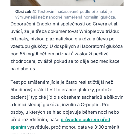
Obrázek 4:
Testování načasované podle příznaků je
výmluvnější než náhodně naměřená normální glukóza.
Doporučení Endokrinní společnosti od Cryera et al.
uvádí, že je třeba dokumentovat Whippleovu triádu:
příznaky, nízkou plazmatickou glukózu a úlevu po
vzestupu glukózy. U dospělých si laboratorní glukóza
pod 55 mg/dl během příznaků zaslouží pečlivé
zhodnocení, zvláště pokud se to děje bez medikace
na diabetes.
Test po smíšeném jídle je často realističtější než
5hodinový orální test tolerance glukózy, protože
pacient jí typické jídlo s obsahem sacharidů a bílkovin
a klinici sledují glukózu, inzulín a C-peptid. Pro
osoby, u kterých se hlad objevuje během noci nebo
před rozedněním, naše
průvodce cukrem před
spaním
vysvětluje, proč mohou data ve 3:00 změnit