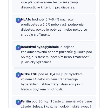
více při opakovaném testování splňuje
diagnostické kritérium pro diabetes.
HbA1c
hodnoty 5.7–6.4% naznačují
prediabetes a 6.5% nebo vyšší podporuje
diabetes, pokud je potvrzen nebo pokud se
shoduje s příznaky.
Reaktivní hypoglykémie
je nejlépe
zdokumentovaná během příznaků; glukóza pod
55 mg/dl s třesem, pocením nebo zmateností
je klinicky významná.
Nízké TSH
pod asi 0,4 mIU/l při vysokém
volném T4 nebo volném T3 naznačuje
hyperaktivitu štítné žlázy, klasickou příčinu
hladu s úbytkem hmotnosti.
Feritin
pod 30 ng/ml často znamená vyčerpané
zásoby železa, i když hemoglobin stále vypadá