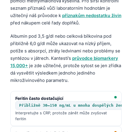
pomoci methylmalonová kyselina. Pro širší kontrolní
Català
seznam příznaků vůči laboratorním hodnotám je
O‘zbekcha
užitečný náš průvodce k
příznakům nedostatku živin
před nákupem celé řady doplňků.
Українська
አማርኛ
Albumin pod 3,5 g/dl nebo celková bílkovina pod
přibližně 6,0 g/dl může ukazovat na nízký příjem,
Kiswahili
potíže s absorpcí, ztráty ledvinami nebo problémy se
ភាសាខ្មែរ
syntézou v játrech. Kantesti’s
průvodce biomarkery
ဗမာစာ
15,000+
je zde užitečné, protože sytost se jen zřídka
ไทย
dá vysvětlit výsledkem jednoho jediného
mikroživinového parametru.
Tagalog
Tiếng Việt
Feritin často dostačující
Bahasa Melayu
Přibližně 30–150 ng/mL u mnoha dospělých žen; 3
മലയാളം
Interpretujte s CRP, protože zánět může zvyšovat
feritin
ಕನ್ನಡ
ગુજરાતી