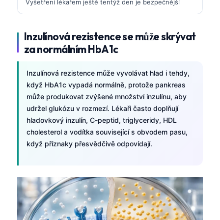
Vyšetření lékařem ještě tentýž den je bezpečnější
Inzulínová rezistence se může skrývat
za normálním HbA1c
Inzulínová rezistence může vyvolávat hlad i tehdy,
když HbA1c vypadá normálně, protože pankreas
může produkovat zvýšené množství inzulínu, aby
udržel glukózu v rozmezí. Lékaři často doplňují
hladovkový inzulín, C-peptid, triglyceridy, HDL
cholesterol a vodítka související s obvodem pasu,
když příznaky přesvědčivě odpovídají.