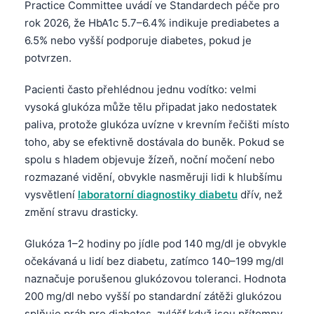
Practice Committee uvádí ve Standardech péče pro
rok 2026, že HbA1c 5.7–6.4% indikuje prediabetes a
6.5% nebo vyšší podporuje diabetes, pokud je
potvrzen.
Pacienti často přehlédnou jednu vodítko: velmi
vysoká glukóza může tělu připadat jako nedostatek
paliva, protože glukóza uvízne v krevním řečišti místo
toho, aby se efektivně dostávala do buněk. Pokud se
spolu s hladem objevuje žízeň, noční močení nebo
rozmazané vidění, obvykle nasměruji lidi k hlubšímu
vysvětlení
laboratorní diagnostiky diabetu
dřív, než
změní stravu drasticky.
Glukóza 1–2 hodiny po jídle pod 140 mg/dl je obvykle
očekávaná u lidí bez diabetu, zatímco 140–199 mg/dl
naznačuje porušenou glukózovou toleranci. Hodnota
200 mg/dl nebo vyšší po standardní zátěži glukózou
splňuje práh pro diabetes, zvlášť když jsou přítomny