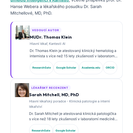
Hanse Webera a lékařského posudku Dr. Sarah
Mitchellové, MD, PhD.
VEDOUCÍ AUTOR
MUDr. Thomas Klein
Hlavní lékař, Kantesti AI
Dr. Thomas Klein je atestovaný klinický hematolog a
internista s více než 15 lety zkušeností v laboratorní
medicíně a analýze klinických dat s podporou AI.
Jako Chief Medical Officer ve společnosti Kantesti AI
ResearchGate
Google Scholar
Academia.edu
ORCID
zajišťuje klinický dohled nad medicínskou přesností
proprietárního neuronového systému. Dr. Klein
publikoval práce o interpretaci biomarkerů a
laboratorní diagnostice.
LÉKAŘSKÝ RECENZENT
Sarah Mitchell, MD, PhD
Hlavní lékařský poradce - Klinická patologie a interní
lékařství
Dr. Sarah Mitchell je atestovaná klinická patologička
s více než 18 lety zkušeností v laboratorní medicíně a
diagnostické analýze. Má specializované certifikace
v klinické chemii a rozsáhle publikovala o
ResearchGate
Google Scholar