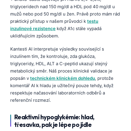
triglyceridech nad 150 mg/dl a HDL pod 40 mg/dl u
mužů nebo pod 50 mg/dl u žen. Právě proto mám rád
praktický přístup v našem průvodci k
testu
inzulinové rezistence
když A1c stále vypadá
uklidňujícím způsobem.
Kantesti AI interpretuje výsledky související s
inzulínem tím, že kontroluje, zda glukóza,
triglyceridy, HDL, ALT a C-peptid ukazují stejný
metabolický směr. Náš proces klinické validace je
popsán v
technickém klinickém dohledu
, protože
komentář AI k hladu je užitečný pouze tehdy, když
respektuje načasování laboratorních odběrů a
referenční rozmezí.
Reaktivní hypoglykémie: hlad,
třesavka, pak je lépe po jídle