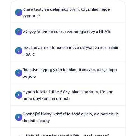
Které testy se dělají jako první, když hlad nejde
vypnout?
Výkyvy krevního cukru: vzorce glukózy a HbA1c
Inzulínová rezistence se může skrývat za normálním
HbA1c
Reaktivní hypoglykémie: hlad, třesavka, pak je lépe
po jídle
Hyperaktivita štítné žlázy: hlad s horkem, třesem
nebo úbytkem hmotnosti
Chybějící živiny: když tělo žádá o jídlo, ale potřebuje
doplnit zásoby
Účinky léků: změny chuti k jídlu, které vypadají