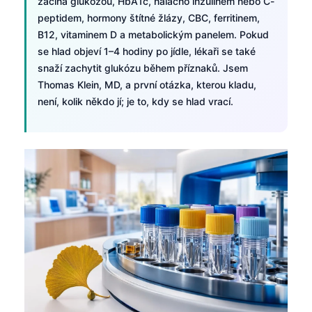
začíná glukózou, HbA1c, nalačno inzulínem nebo C-
peptidem, hormony štítné žlázy, CBC, ferritinem,
B12, vitaminem D a metabolickým panelem. Pokud
se hlad objeví 1–4 hodiny po jídle, lékaři se také
snaží zachytit glukózu během příznaků. Jsem
Thomas Klein, MD, a první otázka, kterou kladu,
není, kolik někdo jí; je to, kdy se hlad vrací.