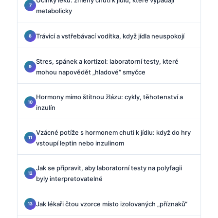
metabolicky
Trávicí a vstřebávací vodítka, když jídla neuspokojí
Stres, spánek a kortizol: laboratorní testy, které
mohou napovědět „hladové“ smyčce
Hormony mimo štítnou žlázu: cykly, těhotenství a
inzulín
Vzácné potíže s hormonem chuti k jídlu: když do hry
vstoupí leptin nebo inzulinom
Jak se připravit, aby laboratorní testy na polyfagii
byly interpretovatelné
Jak lékaři čtou vzorce místo izolovaných „příznaků“