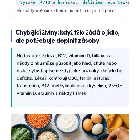
Vysoké T4/T3 s horečkou, deliriem nebo těžkou t
Frysk
Možná tyreotoxická bouře; je nutná urgentní péče
Esperanto
Беларуская мова
Chybějící živiny: když tělo žádá o jídlo,
Татар теле
ale potřebuje doplnit zásoby
Кыргызча
Nedostatek železa, B12, vitaminu D, bílkovin a
ئۇيغۇرچە
někdy zinku může působit jako hlad, chutě nebo
Cebuano
nízká sytost spíše než typické příznaky klasického
deficitu. Lékaři kontrolují CBC, feritin, saturaci
Basa Jawa
transferinu, B12, methylmalonovou kyselinu, 25-OH
ພາສາລາວ
vitamin D, albumin a někdy i zinek.
Монгол
Afrikaans
العربية المغربية
Occitan