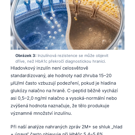
Obrázek 3:
Inzulínová rezistence se může objevit
dříve, než HbA1c překročí diagnostickou hranici.
Hladovkový inzulín není celosvětově
standardizovaný, ale hodnoty nad zhruba 15–20
µIU/ml často vzbuzují podezření, pokud je hladina
glukózy nalačno na hraně. C-peptid běžně vychází
asi 0,5–2,0 ng/ml nalačno a vysoká-normální nebo
zvýšená hodnota naznačuje, že tělo produkuje
významné množství inzulínu.
Při naší analýze nahraných zpráv 2M+ se shluk „hlad
+ únava“ často objevuje při HbA1c 5,4–5,6%,