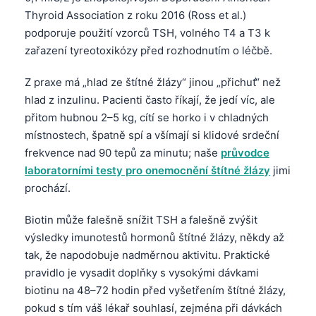
Thyroid Association z roku 2016 (Ross et al.)
podporuje použití vzorců TSH, volného T4 a T3 k
zařazení tyreotoxikózy před rozhodnutím o léčbě.
Z praxe má „hlad ze štítné žlázy“ jinou „přichuť“ než
hlad z inzulinu. Pacienti často říkají, že jedí víc, ale
přitom hubnou 2–5 kg, cítí se horko i v chladných
místnostech, špatně spí a všímají si klidové srdeční
frekvence nad 90 tepů za minutu; naše
průvodce
laboratorními testy pro onemocnění štítné žlázy
jimi
prochází.
Biotin může falešně snížit TSH a falešně zvýšit
výsledky imunotestů hormonů štítné žlázy, někdy až
tak, že napodobuje nadměrnou aktivitu. Praktické
pravidlo je vysadit doplňky s vysokými dávkami
biotinu na 48–72 hodin před vyšetřením štítné žlázy,
pokud s tím váš lékař souhlasí, zejména při dávkách