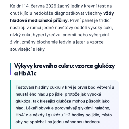
Ke dni 14. června 2026 žádný jediný krevní test na
chuť k jídlu nedokáže diagnostikovat všechny
vždy
hladové medicínské příčiny
. První panel je třídicí
nástroj: v rámci jedné návštěvy oddělí vysoký cukr,
nízký cukr, hypertyreózu, anémii nebo vyčerpání
živin, změny biochemie ledvin a jater a vzorce
související s léky.
Výkyvy krevního cukru: vzorce glukózy
a HbA1c
Testování hladiny cukru v krvi je první bod větvení u
neustálého hladu po jídle, protože jak vysoká
glukóza, tak klesající glukóza mohou působit jako
hlad. Lékaři obvykle porovnávají glykémii nalačno,
HbA1c a někdy i glukózu 1–2 hodiny po jídle, místo
aby se spoléhali na jednu náhodnou hodnotu.