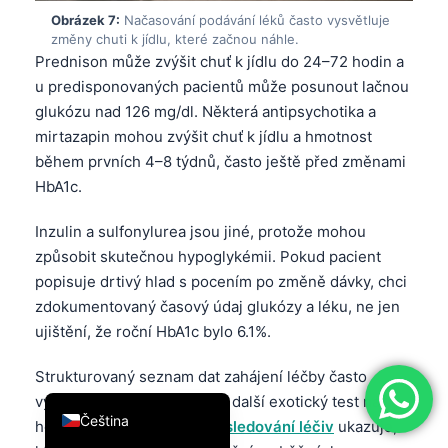
Obrázek 7:
Načasování podávání léků často vysvětluje
简体中文
změny chuti k jídlu, které začnou náhle.
Română
Prednison může zvýšit chuť k jídlu do 24–72 hodin a
u predisponovaných pacientů může posunout lačnou
Türkçe
glukózu nad 126 mg/dl. Některá antipsychotika a
Ελληνικά
mirtazapin mohou zvýšit chuť k jídlu a hmotnost
Português
během prvních 4–8 týdnů, často ještě před změnami
HbA1c.
Español
Italiano
Inzulin a sulfonylurea jsou jiné, protože mohou
עִבְרִית
způsobit skutečnou hypoglykémii. Pokud pacient
popisuje drtivý hlad s pocením po změně dávky, chci
Français
zdokumentovaný časový údaj glukózy a léku, ne jen
العربية
ujištění, že roční HbA1c bylo 6.1%.
Deutsch
Strukturovaný seznam dat zahájení léčby často
English
vyřeší hádanku rychleji než další exotický test na
Čeština
hormon. Naše
časová osa sledování léčiv
ukazuje,