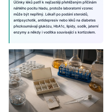
Účinky léků patří k nejčastěji přehlíženým příčinám
日本語
náhlého pocitu hladu, protože laboratorní vzorec
Eesti
může být nepřímý. Lékaři po podání steroidů,
Azərbaycan dili
antipsychotik, antidepresiv nebo léků na diabetes
přezkoumávají glukózu, HbA1c, lipidy, sodík, jaterní
Bosanski
enzymy a někdy i vodítka související s kortizolem.
Svenska
Српски језик
Íslenska
Հայերեն
Bahasa Indonesia
हिन्दी
Nederlands
Dansk
Български
فارسی