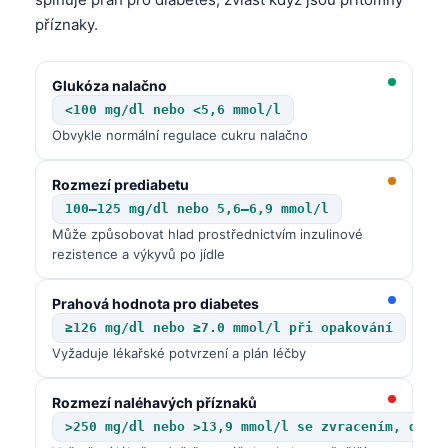
příznaky.
Glukóza nalačno
<100 mg/dl nebo <5,6 mmol/l
Obvykle normální regulace cukru nalačno
Rozmezí prediabetu
100–125 mg/dl nebo 5,6–6,9 mmol/l
Může způsobovat hlad prostřednictvím inzulinové
rezistence a výkyvů po jídle
Prahová hodnota pro diabetes
≥126 mg/dl nebo ≥7.0 mmol/l při opakování
Vyžaduje lékařské potvrzení a plán léčby
Rozmezí naléhavých příznaků
>250 mg/dl nebo >13,9 mmol/l se zvracením, dehy