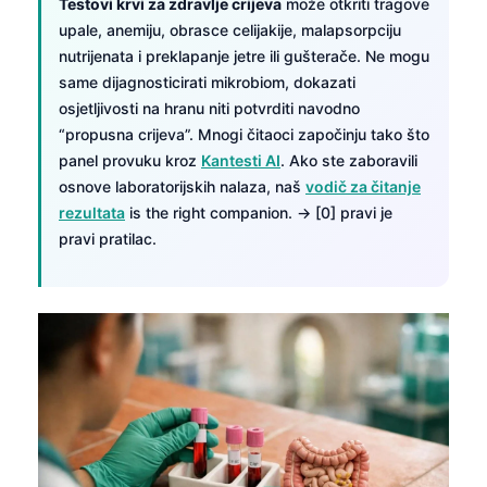
Testovi krvi za zdravlje crijeva
može otkriti tragove
upale, anemiju, obrasce celijakije, malapsorpciju
nutrijenata i preklapanje jetre ili gušterače. Ne mogu
same dijagnosticirati mikrobiom, dokazati
osjetljivosti na hranu niti potvrditi navodno
“propusna crijeva”. Mnogi čitaoci započinju tako što
panel provuku kroz
Kantesti AI
. Ako ste zaboravili
osnove laboratorijskih nalaza, naš
vodič za čitanje
rezultata
is the right companion. → [0] pravi je
pravi pratilac.