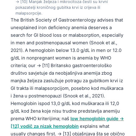
→ [10] Manjak željeza i mikrocitoza česti su krvni
pokazatelji kroničnog gubitka krvi iz crijeva ili
malapsorpcije.
The British Society of Gastroenterology advises that
unexplained iron deficiency anemia deserves a
search for GI blood loss or malabsorption, especially
in men and postmenopausal women (Snook et al.,
2021). A hemoglobin below 13.0 g/dL in men or 12.0
g/dL in nonpregnant women is anemia by WHO
criteria; our → [11] Britansko gastroenterološko
društvo savjetuje da neobjašnjiva anemija zbog
manjka željeza zaslužuje potragu za gubitkom krvi iz
GI trakta ili malapsorpcijom, posebno kod muškaraca
i žena u postmenopauzi (Snook et al., 2021).
Hemoglobin ispod 13,0 g/dL kod muškaraca ili 12,0
g/dL kod žena koje nisu trudne predstavlja anemiju
prema WHO kriterijima; naš
low hemoglobin guide →
[12] vodič za nizak hemoglobin
explains what
usually changes first. → [13] objašnjava šta se obično