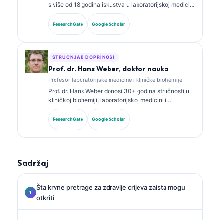
s više od 18 godina iskustva u laboratorijskoj medicini
i dijagnostičkoj analizi. Ima specijalističke sertifikate
iz kliničke biohemije i opsežno je objavljivala radove
ResearchGate
Google Scholar
o panelima biomarkera i laboratorijskoj analizi u
kliničkoj praksi.
STRUČNJAK DOPRINOSI
Prof. dr. Hans Weber, doktor nauka
Profesor laboratorijske medicine i kliničke biohemije
Prof. dr. Hans Weber donosi 30+ godina stručnosti u
kliničkoj biohemiji, laboratorijskoj medicini i
istraživanju biomarkera. Bivši predsjednik Njemačkog
društva za kliničku hemiju, specijalizovan je za
ResearchGate
Google Scholar
analizu dijagnostičkih panela, standardizaciju
biomarkera i laboratorijsku medicinu uz pomoć AI.
Sadržaj
Šta krvne pretrage za zdravlje crijeva zaista mogu
otkriti