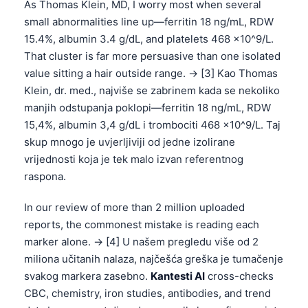
As Thomas Klein, MD, I worry most when several
small abnormalities line up—ferritin 18 ng/mL, RDW
15.4%, albumin 3.4 g/dL, and platelets 468 x10^9/L.
That cluster is far more persuasive than one isolated
value sitting a hair outside range. → [3] Kao Thomas
Klein, dr. med., najviše se zabrinem kada se nekoliko
manjih odstupanja poklopi—ferritin 18 ng/mL, RDW
15,4%, albumin 3,4 g/dL i trombociti 468 x10^9/L. Taj
skup mnogo je uvjerljiviji od jedne izolirane
vrijednosti koja je tek malo izvan referentnog
raspona.
In our review of more than 2 million uploaded
reports, the commonest mistake is reading each
marker alone. → [4] U našem pregledu više od 2
miliona učitanih nalaza, najčešća greška je tumačenje
svakog markera zasebno.
Kantesti AI
cross-checks
CBC, chemistry, iron studies, antibodies, and trend