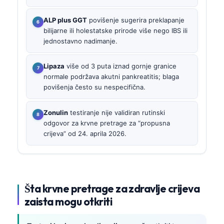
ALP plus GGT
povišenje sugerira preklapanje
bilijarne ili holestatske prirode više nego IBS ili
jednostavno nadimanje.
Lipaza
više od 3 puta iznad gornje granice
normale podržava akutni pankreatitis; blaga
povišenja često su nespecifična.
Zonulin
testiranje nije validiran rutinski
odgovor za krvne pretrage za “propusna
crijeva” od 24. aprila 2026.
Šta krvne pretrage za zdravlje crijeva
zaista mogu otkriti