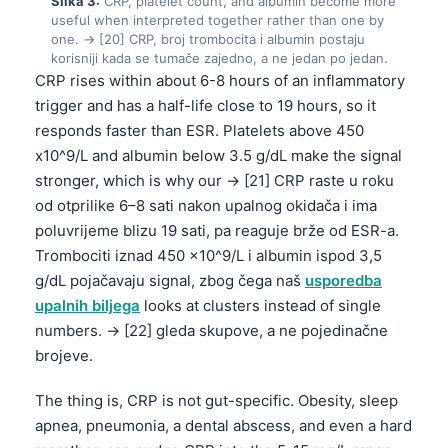
Slika 3:
CRP, platelet count, and albumin become more
useful when interpreted together rather than one by
one. → [20] CRP, broj trombocita i albumin postaju
korisniji kada se tumače zajedno, a ne jedan po jedan.
CRP rises within about 6-8 hours of an inflammatory
trigger and has a half-life close to 19 hours, so it
responds faster than ESR. Platelets above 450
x10^9/L and albumin below 3.5 g/dL make the signal
stronger, which is why our → [21] CRP raste u roku
od otprilike 6–8 sati nakon upalnog okidača i ima
poluvrijeme blizu 19 sati, pa reaguje brže od ESR-a.
Trombociti iznad 450 x10^9/L i albumin ispod 3,5
g/dL pojačavaju signal, zbog čega naš
usporedba
upalnih biljega
looks at clusters instead of single
numbers. → [22] gleda skupove, a ne pojedinačne
brojeve.
The thing is, CRP is not gut-specific. Obesity, sleep
apnea, pneumonia, a dental abscess, and even a hard