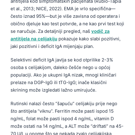
antitijela kod simptomatskih pacijenata (Rubio-Tapia
et al., 2013; NICE, 2022). EMA je vrlo specifična—
često iznad 95%—but je više zavisna od operatera i
obično djeluje kao test potvrde, a ne kao prvi test koji
se naručuje. Za detaljniji pregled, naš
vodič za
antitijela na celijakiju
pokazuje kako slabi pozitivni,
jaki pozitivni i deficit IgA mijenjaju plan.
Selektivni deficit IgA javlja se kod otprilike 2-3%
osoba s celijakijom, daleko češće nego u općoj
populaciji. Ako je ukupni IgA nizak, mnogi kliničari
prelaze na DGP-IgG ili tTG-IgG; inače klasični
skrining može izgledati lažno umirujuće.
Rutinski nalazi često “šapuću” celijakiju prije nego
što antitijela “viknu”. Ferritin može pasti ispod 15
ng/mL, folat može pasti ispod 4 ng/mL, vitamin D
može ostati na 14 ng/mL, a ALT može “driftati” na 45-
70 U/L u onome što se nekada zvalo celijakijska