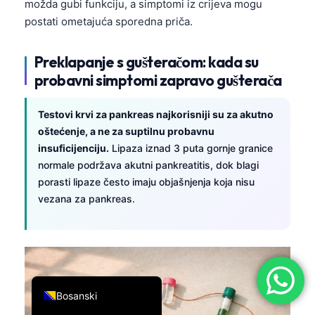
možda gubi funkciju, a simptomi iz crijeva mogu
简体中文
postati ometajuća sporedna priča.
Română
Preklapanje s gušteračom: kada su
Türkçe
probavni simptomi zapravo gušterača
Ελληνικά
Português
Testovi krvi za pankreas najkorisniji su za akutno
oštećenje, a ne za suptilnu probavnu
Español
insuficijenciju.
Lipaza iznad 3 puta gornje granice
Italiano
normale podržava akutni pankreatitis, dok blagi
עִבְרִית
porasti lipaze često imaju objašnjenja koja nisu
vezana za pankreas.
Français
العربية
Deutsch
English
Bosanski