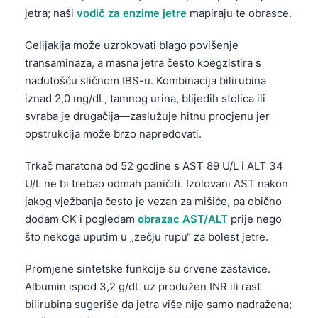
Čeština
jetra; naši
vodič za enzime jetre
mapiraju te obrasce.
日本語
Celijakija može uzrokovati blago povišenje
Eesti
transaminaza, a masna jetra često koegzistira s
Azərbaycan dili
nadutošću sličnom IBS-u. Kombinacija bilirubina
iznad 2,0 mg/dL, tamnog urina, blijedih stolica ili
Svenska
svraba je drugačija—zaslužuje hitnu procjenu jer
Српски језик
opstrukcija može brzo napredovati.
Íslenska
Trkač maratona od 52 godine s AST 89 U/L i ALT 34
Հայերեն
U/L ne bi trebao odmah paničiti. Izolovani AST nakon
Bahasa Indonesia
jakog vježbanja često je vezan za mišiće, pa obično
हिन्दी
dodam CK i pogledam
obrazac AST/ALT
prije nego
što nekoga uputim u „zečju rupu“ za bolest jetre.
Nederlands
Dansk
Promjene sintetske funkcije su crvene zastavice.
Albumin ispod 3,2 g/dL uz produžen INR ili rast
Български
bilirubina sugeriše da jetra više nije samo nadražena;
فارسی