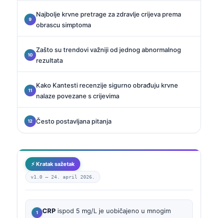
Najbolje krvne pretrage za zdravlje crijeva prema
obrascu simptoma
Zašto su trendovi važniji od jednog abnormalnog
rezultata
Kako Kantesti recenzije sigurno obrađuju krvne
nalaze povezane s crijevima
Često postavljana pitanja
⚡ Kratak sažetak
v1.0 —
24. april 2026.
CRP
ispod 5 mg/L je uobičajeno u mnogim