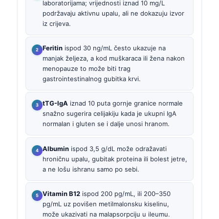
laboratorijama; vrijednosti iznad 10 mg/L
podržavaju aktivnu upalu, ali ne dokazuju izvor
iz crijeva.
Feritin
ispod 30 ng/mL često ukazuje na
manjak željeza, a kod muškaraca ili žena nakon
menopauze to može biti trag
gastrointestinalnog gubitka krvi.
tTG-IgA
iznad 10 puta gornje granice normale
snažno sugerira celijakiju kada je ukupni IgA
normalan i gluten se i dalje unosi hranom.
Albumin
ispod 3,5 g/dL može odražavati
hroničnu upalu, gubitak proteina ili bolest jetre,
a ne lošu ishranu samo po sebi.
Vitamin B12
ispod 200 pg/mL, ili 200–350
pg/mL uz povišen metilmalonsku kiselinu,
može ukazivati na malapsorpciju u ileumu.