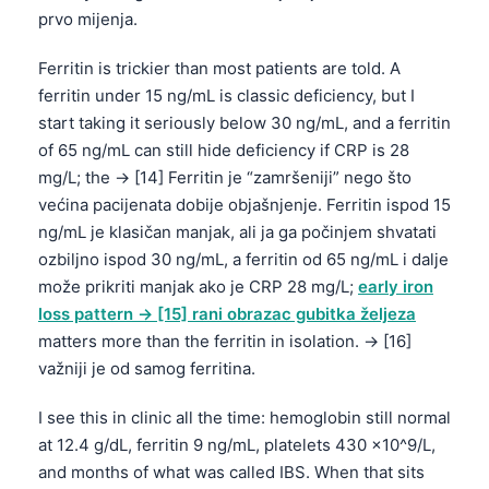
prvo mijenja.
Ferritin is trickier than most patients are told. A
ferritin under 15 ng/mL is classic deficiency, but I
start taking it seriously below 30 ng/mL, and a ferritin
of 65 ng/mL can still hide deficiency if CRP is 28
mg/L; the → [14] Ferritin je “zamršeniji” nego što
većina pacijenata dobije objašnjenje. Ferritin ispod 15
ng/mL je klasičan manjak, ali ja ga počinjem shvatati
ozbiljno ispod 30 ng/mL, a ferritin od 65 ng/mL i dalje
može prikriti manjak ako je CRP 28 mg/L;
early iron
loss pattern → [15] rani obrazac gubitka željeza
matters more than the ferritin in isolation. → [16]
važniji je od samog ferritina.
I see this in clinic all the time: hemoglobin still normal
at 12.4 g/dL, ferritin 9 ng/mL, platelets 430 x10^9/L,
and months of what was called IBS. When that sits