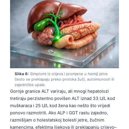
தமிழ்
తెలుగు
मराठी
اردو
বাংলা
Shqip
Magyar
Slika 6:
Simptomi iz crijeva i promjene u hemiji jetre
Slovenščina
često se preklapaju preko protoka žuči, autoimunosti ili
한국어
zajedničke upale.
Gornje granice ALT variraju, ali mnogi hepatolozi
Polski
tretiraju perzistentno povišen ALT iznad 33 U/L kod
Lietuvių kalba
muškaraca i 25 U/L kod žena kao nešto što vrijedi
ponovo razmotriti. Ako ALP i GGT rastu zajedno,
Русский
razmišljam o holestatskoj bolesti jetre, žučnim
ქართული
kamencima, efektima lijekova ili preklapanju crijevo–