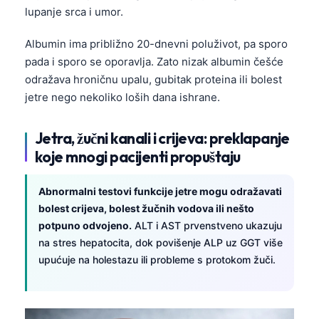
Català
lupanje srca i umor.
O‘zbekcha
Albumin ima približno 20-dnevni poluživot, pa sporo
Українська
pada i sporo se oporavlja. Zato nizak albumin češće
odražava hroničnu upalu, gubitak proteina ili bolest
አማርኛ
jetre nego nekoliko loših dana ishrane.
Kiswahili
ភាសាខ្មែរ
Jetra, žučni kanali i crijeva: preklapanje
ဗမာစာ
koje mnogi pacijenti propuštaju
ไทย
Abnormalni testovi funkcije jetre mogu odražavati
Tagalog
bolest crijeva, bolest žučnih vodova ili nešto
Tiếng Việt
potpuno odvojeno.
ALT i AST prvenstveno ukazuju
na stres hepatocita, dok povišenje ALP uz GGT više
Bahasa Melayu
upućuje na holestazu ili probleme s protokom žuči.
മലയാളം
ಕನ್ನಡ
ગુજરાતી