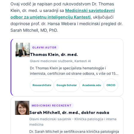
Ovaj vodič je napisan pod rukovodstvom
Dr. Thomas
Klein, dr. med.
u saradnji sa
Medicinski savjetodavni
odbor za umjetnu inteligenciju Kantesti
, uključujući
doprinose prof. dr. Hansa Webera i medicinski pregled dr.
Sarah Mitchell, MD, PhD.
GLAVNI AUTOR
Thomas Klein, dr. med.
Glavni medicinski službenik, Kantesti AI
Dr. Thomas Klein je specijalista hematologije i
internista, certificiran od strane odbora, s više od 15
godina iskustva u laboratorijskoj medicini i kliničkoj
analizi uz pomoć vještačke inteligencije. Kao glavni
ResearchGate
Google Scholar
Academia.edu
ORCID
medicinski direktor u Kantesti AI, pruža klinički
nadzor nad medicinskom tačnošću vlasničke
neuronske mreže. Dr. Klein je opsežno objavljivao
radove o interpretaciji biomarkera i laboratorijskoj
MEDICINSKI RECENZENT
dijagnostici na temu laboratorijske medicine.
Sarah Mitchell, dr. med., doktor nauka
Glavni medicinski savjetnik - Klinička patologija i interna
medicina
Dr. Sarah Mitchell je sertifikovana klinička patologinja