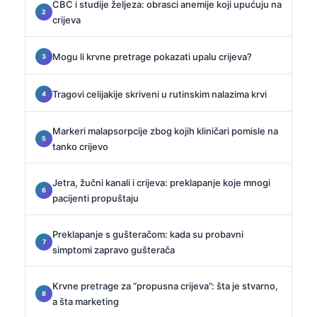
CBC i studije željeza: obrasci anemije koji upućuju na
crijeva
Mogu li krvne pretrage pokazati upalu crijeva?
Tragovi celijakije skriveni u rutinskim nalazima krvi
Markeri malapsorpcije zbog kojih kliničari pomisle na
tanko crijevo
Jetra, žučni kanali i crijeva: preklapanje koje mnogi
pacijenti propuštaju
Preklapanje s gušteračom: kada su probavni
simptomi zapravo gušterača
Krvne pretrage za “propusna crijeva”: šta je stvarno,
a šta marketing