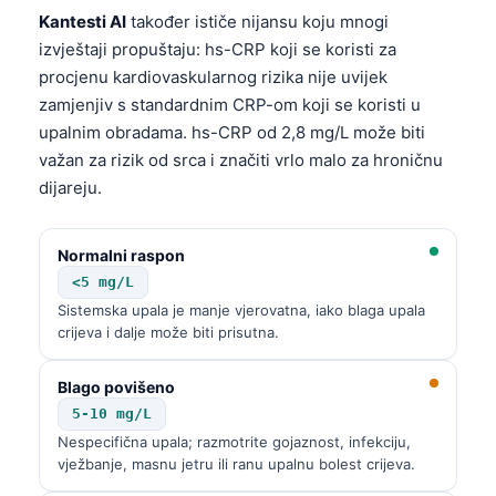
Kantesti AI
također ističe nijansu koju mnogi
izvještaji propuštaju: hs-CRP koji se koristi za
procjenu kardiovaskularnog rizika nije uvijek
zamjenjiv s standardnim CRP-om koji se koristi u
upalnim obradama. hs-CRP od 2,8 mg/L može biti
važan za rizik od srca i značiti vrlo malo za hroničnu
dijareju.
Normalni raspon
<5 mg/L
Sistemska upala je manje vjerovatna, iako blaga upala
crijeva i dalje može biti prisutna.
Blago povišeno
5-10 mg/L
Nespecifična upala; razmotrite gojaznost, infekciju,
vježbanje, masnu jetru ili ranu upalnu bolest crijeva.