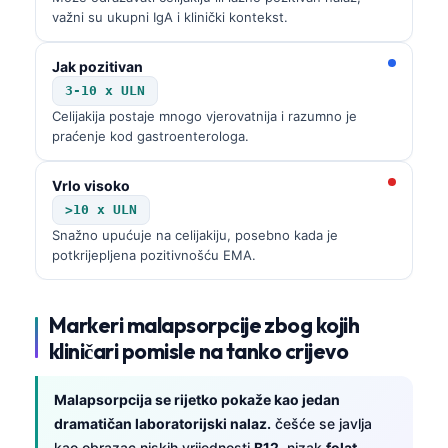
važni su ukupni IgA i klinički kontekst.
Jak pozitivan
3-10 x ULN
Celijakija postaje mnogo vjerovatnija i razumno je
praćenje kod gastroenterologa.
Vrlo visoko
>10 x ULN
Snažno upućuje na celijakiju, posebno kada je
potkrijepljena pozitivnošću EMA.
Markeri malapsorpcije zbog kojih
kliničari pomisle na tanko crijevo
Malapsorpcija se rijetko pokaže kao jedan
Norsk bokmål
dramatičan laboratorijski nalaz.
češće se javlja
Ślōnskŏ gŏdka
kao obrazac niskih vrijednosti
B12
, nizak
folat
,