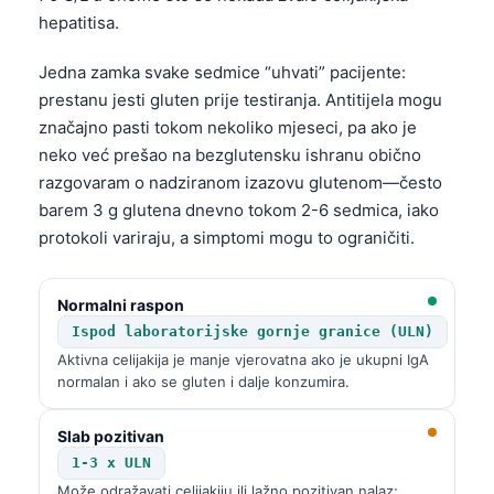
hepatitisa.
Jedna zamka svake sedmice “uhvati” pacijente:
prestanu jesti gluten prije testiranja. Antitijela mogu
značajno pasti tokom nekoliko mjeseci, pa ako je
neko već prešao na bezglutensku ishranu obično
razgovaram o nadziranom izazovu glutenom—često
barem 3 g glutena dnevno tokom 2-6 sedmica, iako
protokoli variraju, a simptomi mogu to ograničiti.
Normalni raspon
Ispod laboratorijske gornje granice (ULN)
Aktivna celijakija je manje vjerovatna ako je ukupni IgA
normalan i ako se gluten i dalje konzumira.
Slab pozitivan
1-3 x ULN
Može odražavati celijakiju ili lažno pozitivan nalaz;