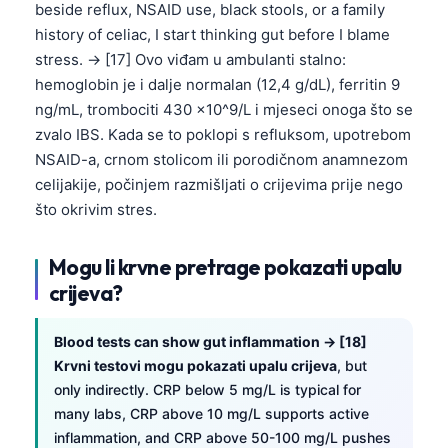
beside reflux, NSAID use, black stools, or a family
history of celiac, I start thinking gut before I blame
stress. → [17] Ovo viđam u ambulanti stalno:
hemoglobin je i dalje normalan (12,4 g/dL), ferritin 9
ng/mL, trombociti 430 x10^9/L i mjeseci onoga što se
zvalo IBS. Kada se to poklopi s refluksom, upotrebom
NSAID-a, crnom stolicom ili porodičnom anamnezom
celijakije, počinjem razmišljati o crijevima prije nego
što okrivim stres.
Mogu li krvne pretrage pokazati upalu
crijeva?
Blood tests can show gut inflammation → [18]
Krvni testovi mogu pokazati upalu crijeva
, but
only indirectly. CRP below 5 mg/L is typical for
many labs, CRP above 10 mg/L supports active
inflammation, and CRP above 50-100 mg/L pushes