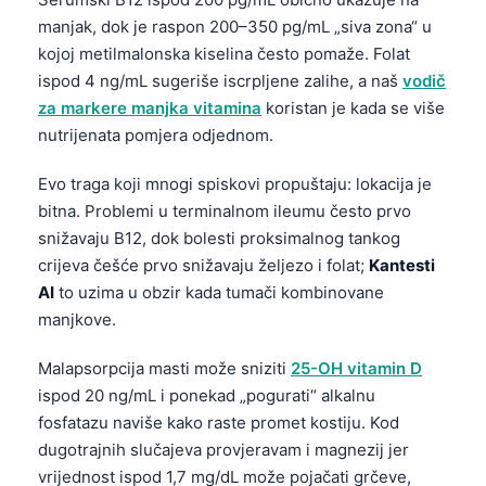
Gàidhlig
manjak, dok je raspon 200–350 pg/mL „siva zona“ u
Euskara
kojoj metilmalonska kiselina često pomaže. Folat
Македонски јазик
ispod 4 ng/mL sugeriše iscrpljene zalihe, a naš
vodič
za markere manjka vitamina
koristan je kada se više
Latviešu valoda
nutrijenata pomjera odjednom.
Galego
অসমীয়া
Evo traga koji mnogi spiskovi propuštaju: lokacija je
bitna. Problemi u terminalnom ileumu često prvo
සිංහල
snižavaju B12, dok bolesti proksimalnog tankog
سنڌي
crijeva češće prvo snižavaju željezo i folat;
Kantesti
پښتو
AI
to uzima u obzir kada tumači kombinovane
manjkove.
Slovenčina
Malapsorpcija masti može sniziti
25-OH vitamin D
ispod 20 ng/mL i ponekad „pogurati“ alkalnu
Hrvatski
fosfatazu naviše kako raste promet kostiju. Kod
Suomi
dugotrajnih slučajeva provjeravam i magnezij jer
Қазақ тілі
vrijednost ispod 1,7 mg/dL može pojačati grčeve,