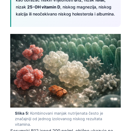
Frysk
nizak
25-OH vitamin D
, niskog magnezija, niskog
kalcija ili neočekivano niskog holesterola i albumina.
Esperanto
Беларуская мова
Татар теле
Кыргызча
ئۇيغۇرچە
Cebuano
Basa Jawa
ພາສາລາວ
Монгол
Afrikaans
العربية المغربية
Slika 5:
Kombinovani manjak nutrijenata često je
značajniji od jednog izolovanog niskog rezultata
Occitan
vitamina.
Serumski B12 ispod 200 pg/mL obično ukazuje na