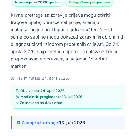
Ažuriranje za 2026. godinu
Prilagođeno pacijentima
Krvne pretrage za zdravlje crijeva mogu otkriti
tragove upale, obrasce celijakije, anemiju,
malapsorpciju i preklapanje jetra–gušterača—ali
same po sebi ne mogu dokazati zdrav mikrobiom niti
dijagnosticirati “sindrom propusnih crijeva”. Od 24.
aprila 2026. najpametnija upotreba nalaza iz krvi je
prepoznavanje obrazaca, a ne jedan “čarobni”
marker.
📖 ~12 minuta
📅
24. april 2026.
📝 Objavljeno:
24. april 2026.
🩺 Medicinski pregledano:
13. juli 2026.
✅ Zasnovano na dokazima
🔄 Zadnje ažuriranje:
13. juli 2026.