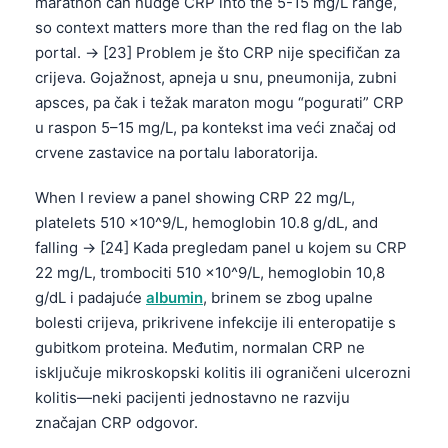
marathon can nudge CRP into the 5-15 mg/L range,
so context matters more than the red flag on the lab
portal. → [23] Problem je što CRP nije specifičan za
crijeva. Gojažnost, apneja u snu, pneumonija, zubni
apsces, pa čak i težak maraton mogu “pogurati” CRP
u raspon 5–15 mg/L, pa kontekst ima veći značaj od
crvene zastavice na portalu laboratorija.
When I review a panel showing CRP 22 mg/L,
platelets 510 x10^9/L, hemoglobin 10.8 g/dL, and
falling → [24] Kada pregledam panel u kojem su CRP
22 mg/L, trombociti 510 x10^9/L, hemoglobin 10,8
g/dL i padajuće
albumin
, brinem se zbog upalne
bolesti crijeva, prikrivene infekcije ili enteropatije s
gubitkom proteina. Međutim, normalan CRP ne
isključuje mikroskopski kolitis ili ograničeni ulcerozni
kolitis—neki pacijenti jednostavno ne razviju
značajan CRP odgovor.