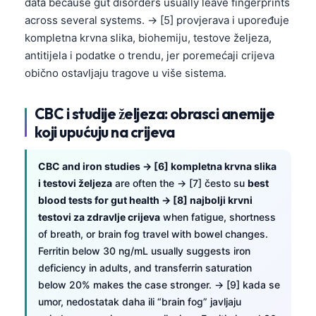
data because gut disorders usually leave fingerprints
across several systems. → [5] provjerava i upoređuje
kompletna krvna slika, biohemiju, testove željeza,
antitijela i podatke o trendu, jer poremećaji crijeva
obično ostavljaju tragove u više sistema.
CBC i studije željeza: obrasci anemije
koji upućuju na crijeva
CBC and iron studies → [6] kompletna krvna slika
i testovi željeza
are often the → [7] često su
best
blood tests for gut health → [8] najbolji krvni
testovi za zdravlje crijeva
when fatigue, shortness
of breath, or brain fog travel with bowel changes.
Ferritin below 30 ng/mL usually suggests iron
deficiency in adults, and transferrin saturation
below 20% makes the case stronger. → [9] kada se
umor, nedostatak daha ili “brain fog” javljaju