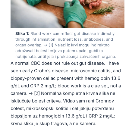
Slika 1:
Blood work can reflect gut disease indirectly
through inflammation, nutrient loss, antibodies, and
organ overlap. → [1] Nalazi iz krvi mogu indirektno
odražavati bolesti crijeva putem upale, gubitka
nutrijenata, antitijela i preklapanja zahvaćenih organa.
A normal CBC does not rule out gut disease. I have
seen early Crohn's disease, microscopic colitis, and
biopsy-proven celiac present with hemoglobin 13.6
g/dL and CRP 2 mg/L; blood work is a clue set, not a
camera. → [2] Normalna kompletna krvna slika ne
isključuje bolest crijeva. Viđao sam rani Crohnov
bolest, mikroskopski kolitis i celijakiju potvrđenu
biopsijom uz hemoglobin 13,6 g/dL i CRP 2 mg/L;
krvna slika je skup tragova, a ne kamera.