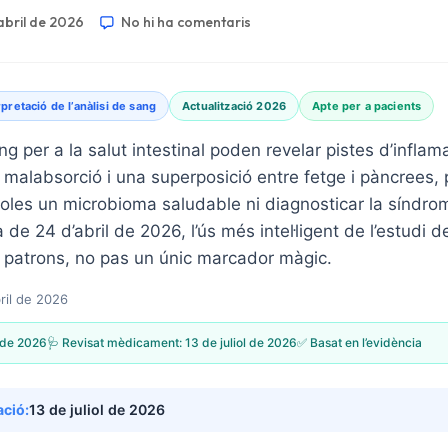
abril de 2026
No hi ha comentaris
rpretació de l’anàlisi de sang
Actualització 2026
Apte per a pacients
ng per a la salut intestinal poden revelar pistes d’inflam
, malabsorció i una superposició entre fetge i pàncrees,
oles un microbioma saludable ni diagnosticar la síndrome
de 24 d’abril de 2026, l’ús més intel·ligent de l’estudi d
patrons, no pas un únic marcador màgic.
bril de 2026
l de 2026
🩺 Revisat mèdicament:
13 de juliol de 2026
✅ Basat en l’evidència
ació:
13 de juliol de 2026