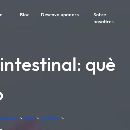
re
Bloc
Desenvolupadors
Sobre
nosaltres
 intestinal: què
o
Alemanya
>
Bloc
>
Articles
>
no