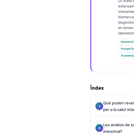
Gàidhlig
Dr. Klein 
extensam
Euskara
interpret
biomarcad
Македонски јазик
diagnòsti
en temes
Latviešu valoda
laboratori
Galego
Research
Google Sc
অসমীয়া
Academia
සිංහල
سنڌي
پښتو
Índex
Slovenčina
Què poden revela
Hrvatski
per a la salut int
Suomi
Les anàlisis de 
Қазақ тілі
intestinal?