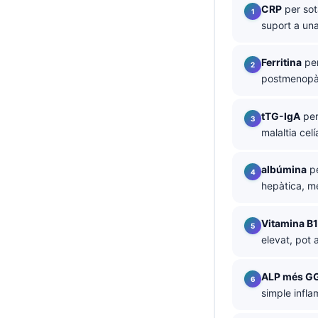
CRP
per sot
తెలుగు
suport a una
मराठी
Ferritina
per
اردو
postmenopàu
বাংলা
Shqip
tTG-IgA
per
malaltia cel
Magyar
Slovenščina
albúmina
pe
한국어
hepàtica, mé
Polski
Vitamina B
Lietuvių kalba
elevat, pot 
Русский
ALP més G
ქართული
simple infla
Čeština