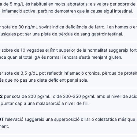
a de 5 mg/L és habitual en molts laboratoris; els valors per sobre d
 inflamació activa, però no demostren que la causa sigui intestinal.
 sota de 30 ng/mL sovint indica deficiència de ferro, i en homes o 
siques pot ser una pista de pèrdua de sang gastrointestinal.
 sobre de 10 vegades el límit superior de la normalitat suggereix for
íaca quan el total IgA és normal i encara s’està menjant gluten.
r sota de 3,5 g/dL pot reflectir inflamació crònica, pèrdua de proteï
s que no pas una dieta deficient per si sola.
12
per sota de 200 pg/mL, o de 200-350 pg/mL amb el nivell de àcid
apuntar cap a una malabsorció a nivell de l’ili.
GT
l’elevació suggereix una superposició biliar o colestàtica més que 
ment.