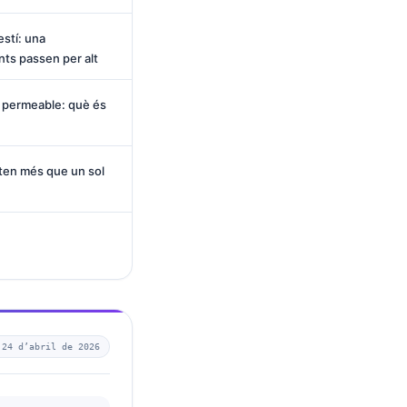
estí: una
nts passen per alt
tí permeable: què és
ten més que un sol
—
24 d’abril de 2026