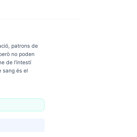
ació, patrons de
 però no poden
 de l’intestí
e sang és el