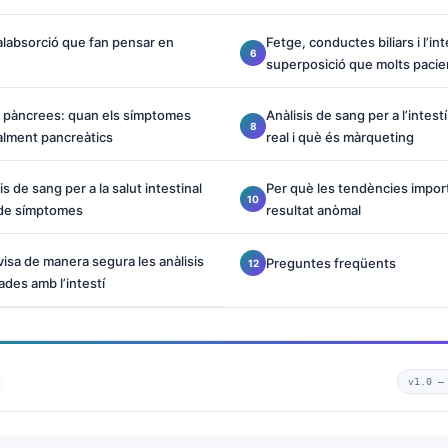
labsorció que fan pensar en
Fetge, conductes biliars i l’int
superposició que molts pacie
l pàncrees: quan els símptomes
Anàlisis de sang per a l’intes
alment pancreàtics
real i què és màrqueting
is de sang per a la salut intestinal
Per què les tendències impor
 de símptomes
resultat anòmal
isa de manera segura les anàlisis
Preguntes freqüents
ades amb l’intestí
v1.0 