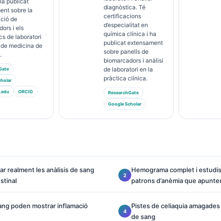
ha publicat
diagnòstica. Té
ent sobre la
certificacions
ació de
d’especialitat en
ors i els
química clínica i ha
cs de laboratori
publicat extensament
 de medicina de
sobre panells de
.
biomarcadors i anàlisi
de laboratori en la
Gate
pràctica clínica.
holar
.edu
ORCID
ResearchGate
Google Scholar
r realment les anàlisis de sang
Hemograma complet i estudis 
estinal
patrons d’anèmia que apunten 
sang poden mostrar inflamació
Pistes de celiaquia amagades e
de sang