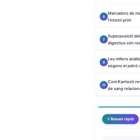
O‘zbekcha
Marcadors de ma
Українська
l’intestí prim
አማርኛ
Kiswahili
Superposició de
digestius són re
ភាសាខ្មែរ
ဗမာစာ
Les millors anàlis
segons el patró
ไทย
Tagalog
Com Kantesti rev
Tiếng Việt
de sang relacion
Bahasa Melayu
മലയാളം
ಕನ್ನಡ
⚡ Resum ràpid
ગુજરાતી
தமிழ்