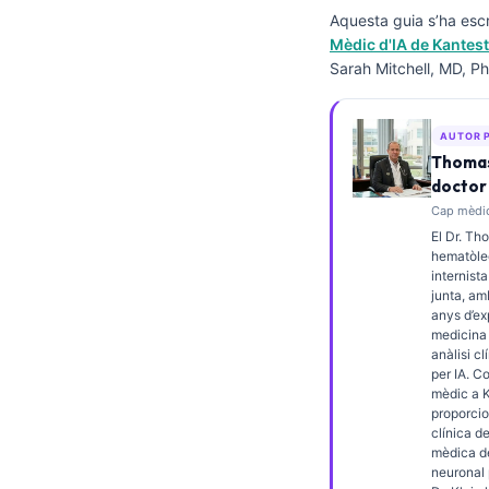
Aquesta guia s’ha escr
Frysk
Mèdic d'IA de Kantest
Esperanto
Sarah Mitchell, MD, Ph
Беларуская мова
Татар теле
AUTOR 
Thomas
Кыргызча
doctor
ئۇيغۇرچە
Cap mèdic
El Dr. Th
Cebuano
hematòleg
Basa Jawa
internista
junta, am
ພາສາລາວ
anys d’ex
medicina 
Монгол
anàlisi cl
per IA. C
Afrikaans
mèdic a K
proporcio
العربية المغربية
clínica de
mèdica de
Occitan
neuronal 