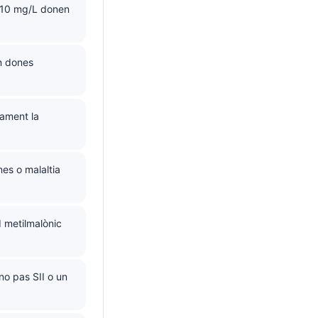
e 10 mg/L donen
en dones
tament la
nes o malaltia
 metilmalònic
no pas SII o un