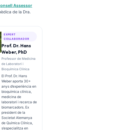
onsell Assessor
mèdica de la Dra.
EXPERT
COL·LABORADOR
Prof. Dr. Hans
Weber, PhD
Professor de Medicina
de Laboratori i
Bioquímica Clínica
El Prof. Dr. Hans
Weber aporta 30+
anys d’experiència en
bioquímica clínica,
medicina de
laboratori i recerca de
biomarcadors. Ex
president de la
Societat Alemanya
de Química Clínica,
s’especialitza en