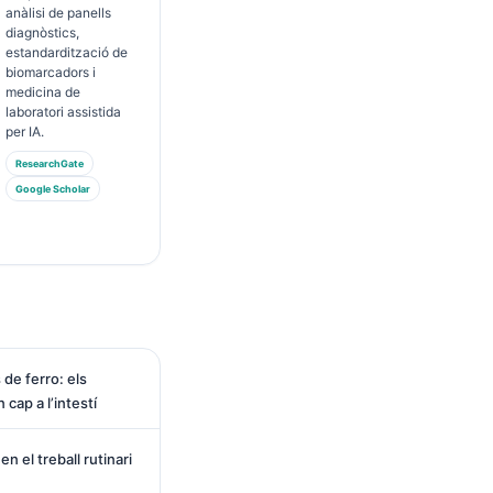
anàlisi de panells
diagnòstics,
estandardització de
biomarcadors i
medicina de
laboratori assistida
per IA.
ResearchGate
Google Scholar
de ferro: els
cap a l’intestí
n el treball rutinari