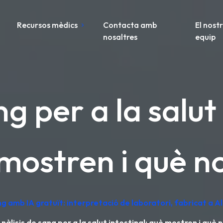
Recursos mèdics
Contacta amb
El nost
nosaltres
equip
g per a la salut
mostren i què n
ng amb IA gratuït: interpretació de laboratori, fabricat a 
nàlisis de sang per a la salut intestinal: què mostren i què 