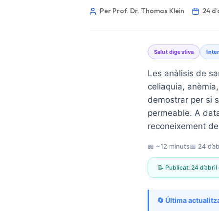
Per Prof. Dr. Thomas Klein
24 d’
Salut digestiva
Inte
Les anàlisis de sa
celiaquia, anèmia
demostrar per si s
permeable. A data 
reconeixement de 
📖 ~12 minuts
📅
24 d’a
📝 Publicat:
24 d’abri
Norsk bokmål
🔄 Última actualitz
Ślōnskŏ gŏdka