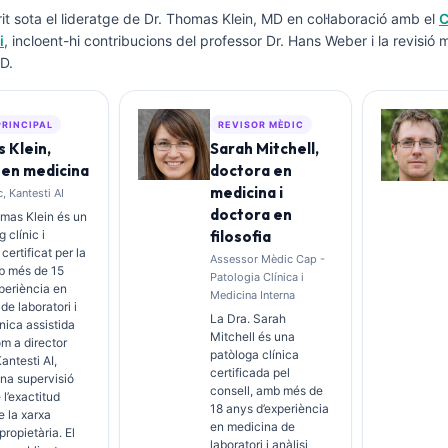
it sota el lideratge de
Dr. Thomas Klein, MD
en col·laboració amb el
C
i
, incloent-hi contribucions del professor Dr. Hans Weber i la revisió 
D.
PRINCIPAL
REVISOR MÈDIC
 Klein,
Sarah Mitchell,
 en medicina
doctora en
medicina i
, Kantesti AI
doctora en
omas Klein és un
 clínic i
filosofia
 certificat per la
Assessor Mèdic Cap -
b més de 15
Patologia Clínica i
periència en
Medicina Interna
de laboratori i
La Dra. Sarah
ínica assistida
Mitchell és una
om a director
patòloga clínica
antesti AI,
certificada pel
na supervisió
consell, amb més de
 l’exactitud
18 anys d’experiència
 la xarxa
en medicina de
propietària. El
laboratori i anàlisi