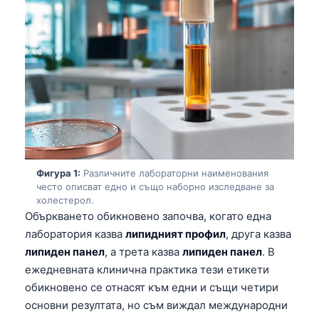
Фигура 1:
Различните лабораторни наименования
често описват едно и също наборно изследване за
холестерол.
Объркването обикновено започва, когато една
лаборатория казва
липидният профил
, друга казва
липиден панел
, а трета казва
липиден панел
. В
ежедневната клинична практика тези етикети
обикновено се отнасят към едни и същи четири
основни резултата, но съм виждал международни