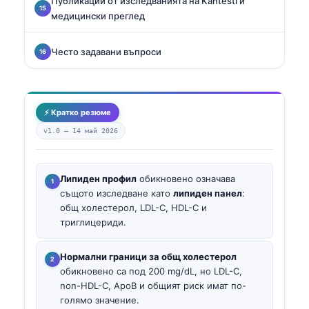
Публикации от изследванията на Kantesti и
медицински преглед
Често задавани въпроси
⚡ Кратко резюме
v1.0 —
14 май 2026
Липиден профил
обикновено означава
същото изследване като
липиден панел
:
общ холестерол, LDL-C, HDL-C и
триглицериди.
Нормални граници за общ холестерол
обикновено са под 200 mg/dL, но LDL-C,
non-HDL-C, ApoB и общият риск имат по-
голямо значение.