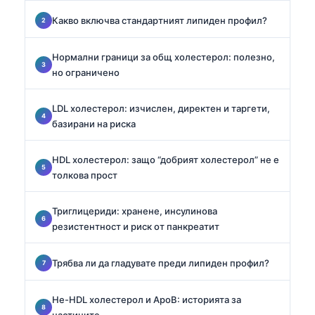
Какво включва стандартният липиден профил?
Нормални граници за общ холестерол: полезно,
но ограничено
LDL холестерол: изчислен, директен и таргети,
базирани на риска
HDL холестерол: защо “добрият холестерол” не е
толкова прост
Триглицериди: хранене, инсулинова
резистентност и риск от панкреатит
Трябва ли да гладувате преди липиден профил?
Не-HDL холестерол и ApoB: историята за
частиците