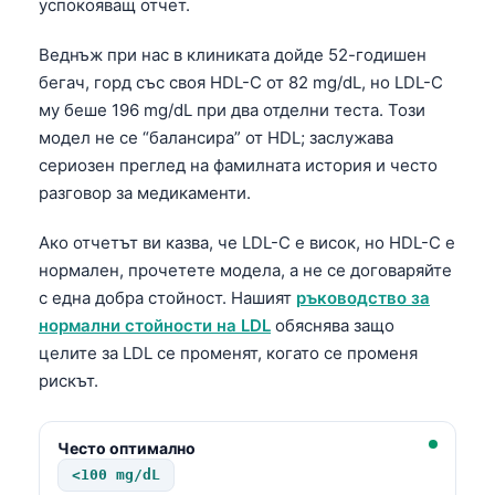
успокояващ отчет.
Веднъж при нас в клиниката дойде 52-годишен
бегач, горд със своя HDL-C от 82 mg/dL, но LDL-C
му беше 196 mg/dL при два отделни теста. Този
модел не се “балансира” от HDL; заслужава
сериозен преглед на фамилната история и често
разговор за медикаменти.
Ако отчетът ви казва, че LDL-C е висок, но HDL-C е
нормален, прочетете модела, а не се договаряйте
с една добра стойност. Нашият
ръководство за
нормални стойности на LDL
обяснява защо
целите за LDL се променят, когато се променя
рискът.
Често оптимално
<100 mg/dL