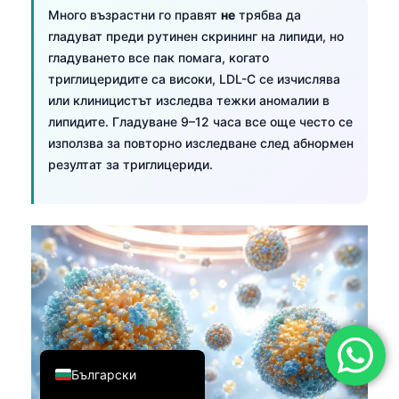
Много възрастни го правят
не
трябва да
简体中文
гладуват преди рутинен скрининг на липиди, но
Română
гладуването все пак помага, когато
триглицеридите са високи, LDL-C се изчислява
Türkçe
или клиницистът изследва тежки аномалии в
Ελληνικά
липидите. Гладуване 9–12 часа все още често се
Português
използва за повторно изследване след абнормен
резултат за триглицериди.
Español
Italiano
עִבְרִית
Français
العربية
Deutsch
English
Български