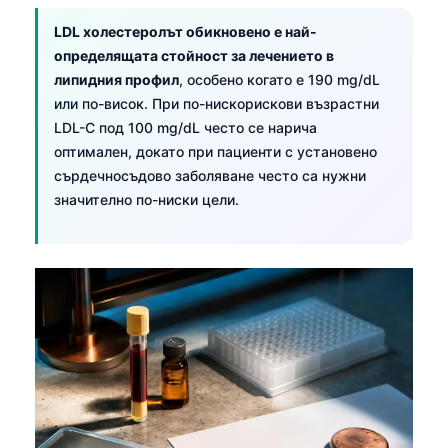
LDL холестеролът обикновено е най-
определящата стойност за лечението в
липидния профил
, особено когато е 190 mg/dL
или по-висок. При по-нискорискови възрастни
LDL-C под 100 mg/dL често се нарича
оптимален, докато при пациенти с установено
сърдечносъдово заболяване често са нужни
значително по-ниски цели.