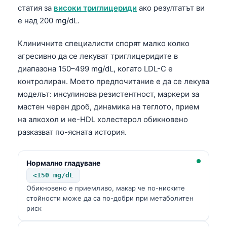
статия за
високи триглицериди
ако резултатът ви
தமிழ்
е над 200 mg/dL.
తెలుగు
Клиничните специалисти спорят малко колко
मराठी
агресивно да се лекуват триглицеридите в
اردو
диапазона 150–499 mg/dL, когато LDL-C е
контролиран. Моето предпочитание е да се лекува
বাংলা
моделът: инсулинова резистентност, маркери за
Shqip
мастен черен дроб, динамика на теглото, прием
Magyar
на алкохол и не-HDL холестерол обикновено
разказват по-ясната история.
Slovenščina
한국어
Нормално гладуване
Polski
<150 mg/dL
Lietuvių kalba
Обикновено е приемливо, макар че по-ниските
стойности може да са по-добри при метаболитен
Русский
риск
ქართული