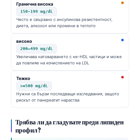
Čeština
Гранична висока
150-199 mg/dL
日本語
Често е свързано с инсулинова резистентност,
Eesti
диета, алкохол или промени в теглото
Azərbaycan dili
високо
Bosanski
200–499 mg/dL
Svenska
Увеличава натоварването с не-HDL частици и може
да повлияе на изчислението на LDL
Српски језик
Íslenska
Тежко
Հայերեն
>=500 mg/dL
Нужни са бързи последващи изследвания, защото
Bahasa Indonesia
рискът от панкреатит нараства
हिन्दी
Nederlands
Трябва ли да гладувате преди липиден
Dansk
профил?
فارسی