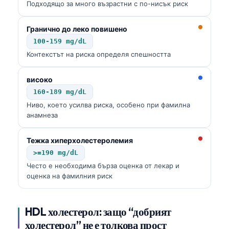
Подходящо за много възрастни с по-нисък риск
Гранично до леко повишено
100-159 mg/dL
Контекстът на риска определя спешността
високо
160-189 mg/dL
Ниво, което усилва риска, особено при фамилна
анамнеза
Тежка хиперхолестеролемия
>=190 mg/dL
Често е необходима бърза оценка от лекар и
оценка на фамилния риск
HDL холестерол: защо “добрият
холестерол” не е толкова прост