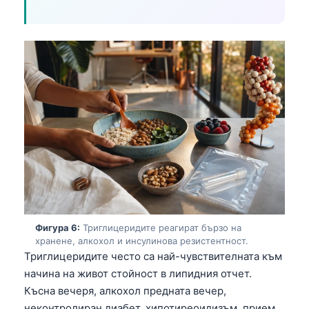
Gàidhlig
Euskara
Македонски јазик
Latviešu valoda
Galego
অসমীয়া
සිංහල
سنڌي
پښتو
Фигура 6:
Триглицеридите реагират бързо на
Slovenčina
хранене, алкохол и инсулинова резистентност.
Hrvatski
Триглицеридите често са най-чувствителната към
начина на живот стойност в липидния отчет.
Suomi
Късна вечеря, алкохол предната вечер,
Қазақ тілі
неконтролиран диабет, хипотиреоидизъм, прием