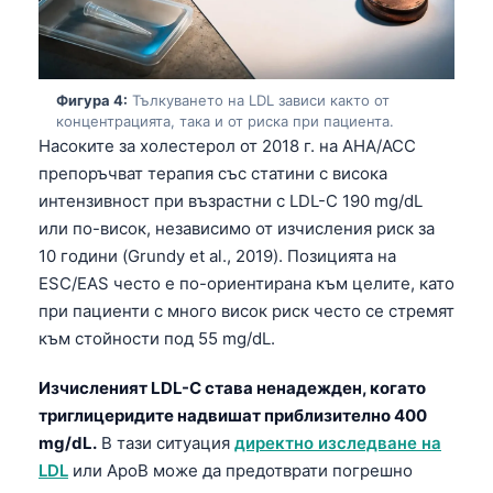
Фигура 4:
Тълкуването на LDL зависи както от
концентрацията, така и от риска при пациента.
Насоките за холестерол от 2018 г. на AHA/ACC
препоръчват терапия със статини с висока
интензивност при възрастни с LDL-C 190 mg/dL
или по-висок, независимо от изчисления риск за
10 години (Grundy et al., 2019). Позицията на
ESC/EAS често е по-ориентирана към целите, като
при пациенти с много висок риск често се стремят
към стойности под 55 mg/dL.
Изчисленият LDL-C става ненадежден, когато
триглицеридите надвишат приблизително 400
mg/dL.
В тази ситуация
директно изследване на
LDL
или ApoB може да предотврати погрешно