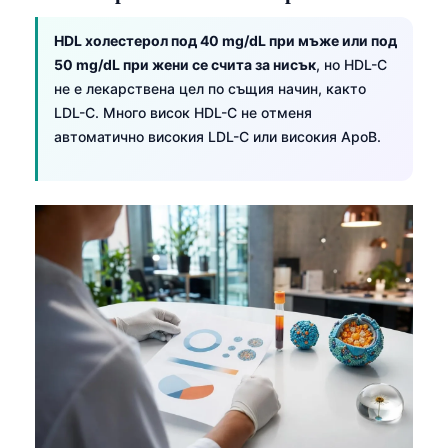
HDL холестерол под 40 mg/dL при мъже или под
50 mg/dL при жени се счита за нисък
, но HDL-C
не е лекарствена цел по същия начин, както
LDL-C. Много висок HDL-C не отменя
автоматично високия LDL-C или високия ApoB.