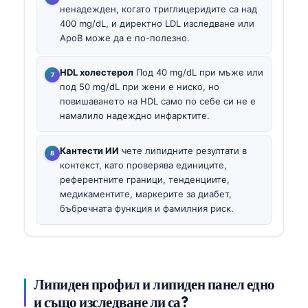
ненадежден, когато триглицеридите са над
400 mg/dL, и директно LDL изследване или
ApoB може да е по-полезно.
HDL холестерол
Под 40 mg/dL при мъже или
под 50 mg/dL при жени е ниско, но
повишаването на HDL само по себе си не е
намалило надеждно инфарктите.
Кантести ИИ
чете липидните резултати в
контекст, като проверява единиците,
референтните граници, тенденциите,
медикаментите, маркерите за диабет,
бъбречната функция и фамилния риск.
Липиден профил и липиден панел едно
и също изследване ли са?