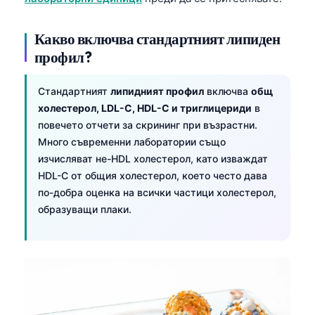
Какво включва стандартният липиден
профил?
Стандартният
липидният профил
включва
общ
холестерол, LDL-C, HDL-C и триглицериди
в
повечето отчети за скрининг при възрастни.
Много съвременни лаборатории също
изчисляват не-HDL холестерол, като изваждат
HDL-C от общия холестерол, което често дава
по-добра оценка на всички частици холестерол,
образуващи плаки.