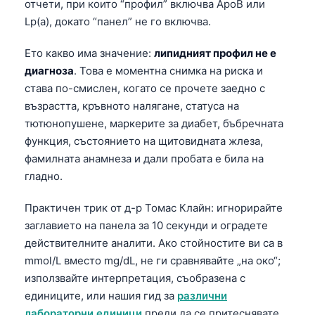
отчети, при които “профил” включва ApoB или
Lp(a), докато “панел” не го включва.
Ето какво има значение:
липидният профил не е
диагноза
. Това е моментна снимка на риска и
става по-смислен, когато се прочете заедно с
възрастта, кръвното налягане, статуса на
тютюнопушене, маркерите за диабет, бъбречната
функция, състоянието на щитовидната жлеза,
фамилната анамнеза и дали пробата е била на
гладно.
Практичен трик от д-р Томас Клайн: игнорирайте
заглавието на панела за 10 секунди и оградете
действителните аналити. Ако стойностите ви са в
mmol/L вместо mg/dL, не ги сравнявайте „на око“;
използвайте интерпретация, съобразена с
единиците, или нашия гид за
различни
лабораторни единици
преди да се притеснявате.