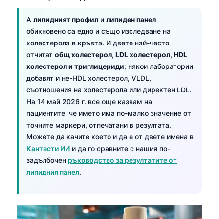
A
липидният профил
и
липиден панел
обикновено са едно и също изследване на
холестерола в кръвта. И двете най-често
отчитат
общ холестерол, LDL холестерол, HDL
холестерол и триглицериди
; някои лаборатории
добавят и не-HDL холестерол, VLDL,
съотношения на холестерола или директен LDL.
На 14 май 2026 г. все още казвам на
пациентите, че името има по-малко значение от
точните маркери, отпечатани в резултата.
Можете да качите което и да е от двете имена в
Кантести ИИ
и да го сравните с нашия по-
задълбочен
ръководство за резултатите от
липидния панел
.