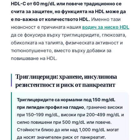
HDL-C от 60 mg/dL или повече традиционно се
Frysk
счита за защитен, но функцията на HDL може да
Esperanto
е по-важна от количеството HDL.
Именно тази
нюансност е причината нашия
водич за ниско HDL
Беларуская мова
да се фокусира върху триглицеридите, глюкозата,
Татар теле
обиколката на талията, физическата активност и
Кыргызча
тютюнопушенето, вместо върху добавки за
ئۇيغۇرچە
повишаване на HDL.
Cebuano
Триглицериди: хранене, инсулинова
Basa Jawa
резистентност и риск от панкреатит
ພາສາລາວ
Монгол
Триглицеридите са нормални под 150 mg/dL
при липиден профил на гладно
, гранично високи
Afrikaans
при 150–199 mg/dL, високи при 200–499 mg/dL и
العربية المغربية
силно повишени при 500 mg/dL или повече.
Стойности близо до или над 1,000 mg/dL могат
Occitan
да носят значителен риск от панкреатит.