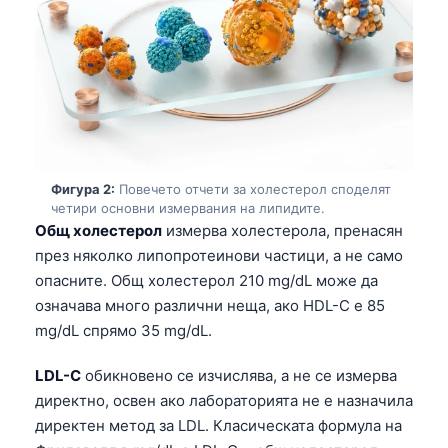
Фигура 2:
Повечето отчети за холестерол споделят
четири основни измервания на липидите.
Общ холестерол
измерва холестерола, пренасян
през няколко липопротеинови частици, а не само
опасните. Общ холестерол 210 mg/dL може да
означава много различни неща, ако HDL-C е 85
mg/dL спрямо 35 mg/dL.
LDL-C
обикновено се изчислява, а не се измерва
директно, освен ако лабораторията не е назначила
директен метод за LDL. Класическата формула на