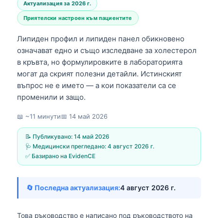
Актуализация за 2026 г.
Приятелски настроен към пациентите
Липиден профил и липиден панел обикновено
означават едно и също изследване за холестерол
в кръвта, но формулировките в лабораторията
могат да скрият полезни детайли. Истинският
въпрос не е името — а кои показатели са се
променили и защо.
📖 ~11 минути
📅
14 май 2026
📝 Публикувано:
14 май 2026
🩺 Медицински прегледано:
4 август 2026 г.
✅ Базирано на EvidenCE
🔄 Последна актуализация:
4 август 2026 г.
Това ръководство е написано под ръководството на