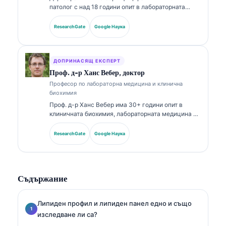
патолог с над 18 години опит в лабораторната
медицина и диагностичния анализ. Тя притежава
специализирани сертификати по клинична химия и
ResearchGate
Google Наука
е публикувала обширно относно панели с
биомаркери и лабораторен анализ в клиничната
практика.
ДОПРИНАСЯЩ ЕКСПЕРТ
Проф. д-р Ханс Вебер, доктор
Професор по лабораторна медицина и клинична
биохимия
Проф. д-р Ханс Вебер има 30+ години опит в
клиничната биохимия, лабораторната медицина и
изследванията на биомаркери. Бивш президент на
Германското дружество по клинична химия, той
ResearchGate
Google Наука
се специализира в анализ на диагностични
панели, стандартизация на биомаркери и
лабораторна медицина с подпомагане от AI.
Съдържание
Липиден профил и липиден панел едно и също
изследване ли са?