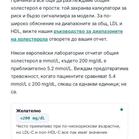
Причината все още да разглеждаме общия
холестерол е проста: той захранва калкулатори за
риск и бързо сигнализира за модели. За по-
широко обяснение на диапазоните за общ, LDL и
HDL, вижте нашия
ръководство за диапазоните
на холестерола
отворете до вашия отчет.
Някои европейски лаборатории отчитат общия
холестерол в mmol/L, където 200 mg/dL е
приблизително 5.2 mmol/L. Виждам предотвратима
тревожност, когато пациентите сравняват 5.4
mmol/L с 200 mg/dL, сякаш са еднакви единици; не
са.
Желателно
<200 mg/dL
Често приемливо при по-нискорискови възрастни,
но LDL-C и non-HDL-C все пак имат значение