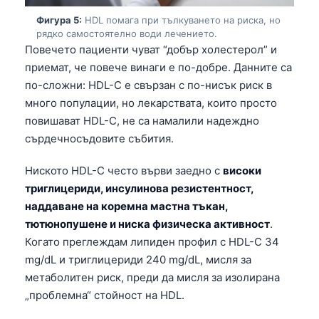
Фигура 5:
HDL помага при тълкуването на риска, но
рядко самостоятелно води лечението.
Повечето пациенти чуват “добър холестерол” и
приемат, че повече винаги е по-добре. Данните са
по-сложни: HDL-C е свързан с по-нисък риск в
много популации, но лекарствата, които просто
повишават HDL-C, не са намалили надеждно
сърдечносъдовите събития.
Ниското HDL-C често върви заедно с
високи
триглицериди, инсулинова резистентност,
наддаване на коремна мастна тъкан,
тютюнопушене и ниска физическа активност
.
Когато преглеждам липиден профил с HDL-C 34
mg/dL и триглицериди 240 mg/dL, мисля за
метаболитен риск, преди да мисля за изолирана
Norsk bokmål
„проблемна“ стойност на HDL.
Ślōnskŏ gŏdka