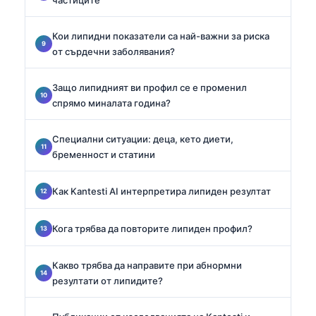
Кои липидни показатели са най-важни за риска
от сърдечни заболявания?
Защо липидният ви профил се е променил
спрямо миналата година?
Специални ситуации: деца, кето диети,
бременност и статини
Как Kantesti AI интерпретира липиден резултат
Кога трябва да повторите липиден профил?
Какво трябва да направите при абнормни
резултати от липидите?