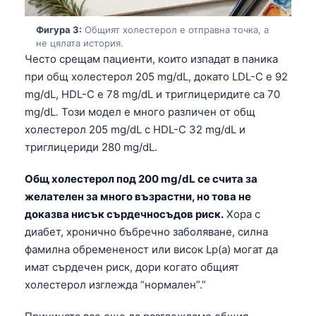
Фигура 3:
Общият холестерол е отправна точка, а
не цялата история.
Често срещам пациенти, които изпадат в паника
при общ холестерол 205 mg/dL, докато LDL-C е 92
mg/dL, HDL-C е 78 mg/dL и триглицеридите са 70
mg/dL. Този модел е много различен от общ
холестерол 205 mg/dL с HDL-C 32 mg/dL и
триглицериди 280 mg/dL.
Общ холестерол под 200 mg/dL се счита за
желателен за много възрастни, но това не
доказва нисък сърдечносъдов риск.
Хора с
диабет, хронично бъбречно заболяване, силна
фамилна обремененост или висок Lp(a) могат да
имат сърдечен риск, дори когато общият
холестерол изглежда “нормален”.”