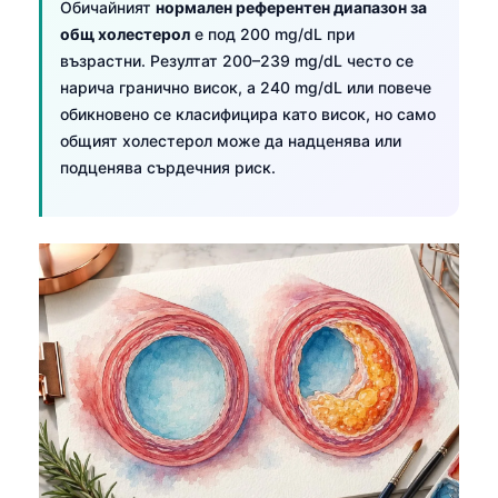
Обичайният
нормален референтен диапазон за
общ холестерол
е под 200 mg/dL при
възрастни. Резултат 200–239 mg/dL често се
нарича гранично висок, а 240 mg/dL или повече
обикновено се класифицира като висок, но само
общият холестерол може да надценява или
подценява сърдечния риск.