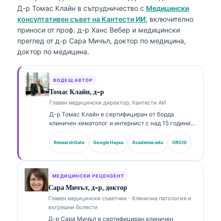
Д-р Томас Клайн
в сътрудничество с
Медицински
консултативен съвет на Кантести ИИ
, включително
приноси от проф. д-р Ханс Вебер и медицински
преглед от д-р Сара Мичъл, доктор по медицина,
доктор по медицина.
ВОДЕЩ АВТОР
Томас Клайн, д-р
Главен медицински директор, Кантести АИ
Д-р Томас Клайн е сертифициран от борда
клиничен хематолог и интернист с над 15 години
опит в лабораторната медицина и асистирания от
AI клиничен анализ. Като главен медицински
ResearchGate
Google Наука
Academia.edu
ORCID
директор в Kantesti AI, той осигурява клиничен
надзор върху медицинската точност на
патентованата невронна мрежа. Д-р Клайн е
публикувал обширно по тълкуване на биомаркери
МЕДИЦИНСКИ РЕЦЕНЗЕНТ
и лабораторна диагностика по теми от
Сара Мичъл, д-р, доктор
лабораторната медицина.
Главен медицински съветник - Клинична патология и
вътрешни болести
Д-р Сара Мичъл е сертифициран клиничен