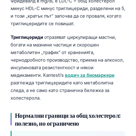
Фридевалд в mg/dL е LDL-C = общ холестерол
минус HDL-C минус триглицериди, разделени на 5,
и този „кратък път“ започва да се проваля, когато
триглицеридите се повишат.
Триглицериди
отразяват циркулиращи мастни,
богати на мазнини частици и скорошен
метаболитен „трафик“ от храненията,
чернодробното производство, приема на алкохол,
инсулиновата резистентност и някои
медикаменти. Kantesti’s
водич за биомаркери
разглежда триглицеридите като метаболитна
следа, а не само като странична бележка за
холестерола.
Нормални граници за общ холестерол:
полезно, но ограничено