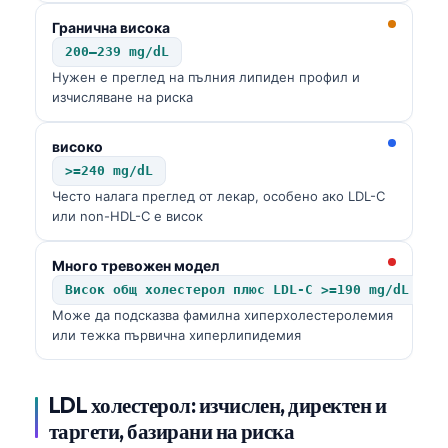
Гранична висока
200–239 mg/dL
Нужен е преглед на пълния липиден профил и
изчисляване на риска
високо
>=240 mg/dL
Често налага преглед от лекар, особено ако LDL-C
или non-HDL-C е висок
Много тревожен модел
Висок общ холестерол плюс LDL-C >=190 mg/dL
Може да подсказва фамилна хиперхолестеролемия
или тежка първична хиперлипидемия
LDL холестерол: изчислен, директен и
таргети, базирани на риска