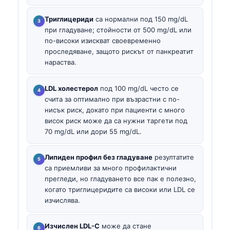
Триглицериди
са нормални под 150 mg/dL
при гладуване; стойности от 500 mg/dL или
по-високи изискват своевременно
проследяване, защото рискът от панкреатит
нараства.
LDL холестерол
под 100 mg/dL често се
счита за оптимално при възрастни с по-
нисък риск, докато при пациенти с много
висок риск може да са нужни таргети под
70 mg/dL или дори 55 mg/dL.
Липиден профил без гладуване
резултатите
са приемливи за много профилактични
прегледи, но гладуването все пак е полезно,
когато триглицеридите са високи или LDL се
изчислява.
Изчислен LDL-C
може да стане