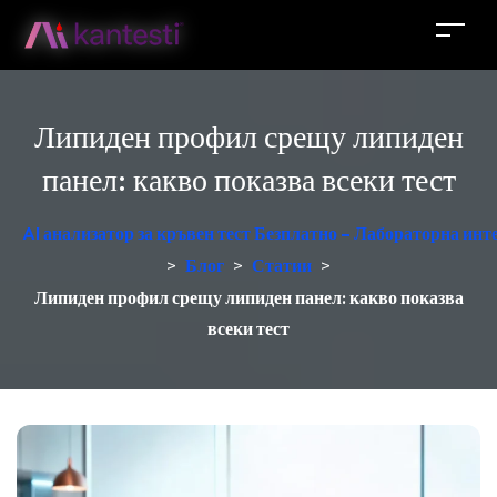
Липиден профил срещу липиден
панел: какво показва всеки тест
AI анализатор за кръвен тест Безплатно – Лабораторна ин
>
Блог
>
Статии
>
Липиден профил срещу липиден панел: какво показва
всеки тест