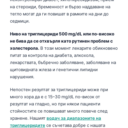
Català
на стероиди, бременност и бързо наддаване на
тегло могат да ги повишат в рамките на дни до
O‘zbekcha
седмици.
Українська
አማርኛ
Ниво на триглицериди 500 mg/dL или по-високо
не бива да се отхвърля като рутинен проблем с
Kiswahili
холестерола.
В този момент лекарите обикновено
ភាសាខ្មែរ
питат за контрола на диабета, алкохола,
ဗမာစာ
лекарствата, бъбречно заболяване, заболяване на
щитовидната жлеза и генетични липидни
ไทย
нарушения.
Tagalog
Tiếng Việt
Непостен резултат за триглицериди може при
много хора да е с 15–30 mg/dL по-висок от
Bahasa Melayu
резултат на гладно, но при някои пациенти
മലയാളം
стойностите се повишават много повече след
ಕನ್ನಡ
хранене. Нашият
водач за диапазоните на
триглицеридите
се съчетава добре с нашата
ગુજરાતી