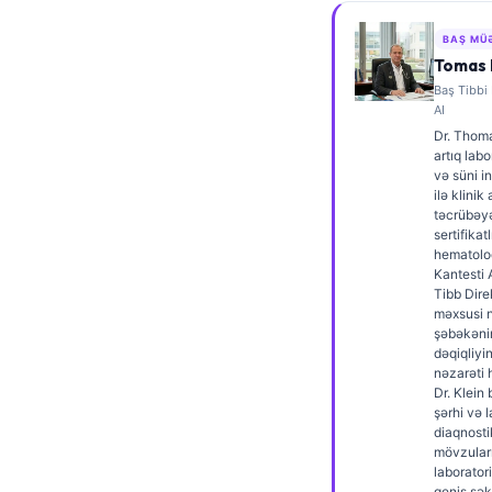
Frysk
BAŞ MÜ
Esperanto
Tomas 
Baş Tibbi
Беларуская мова
AI
Татар теле
Dr. Thoma
artıq labo
Кыргызча
və süni i
ilə klinik
ئۇيغۇرچە
təcrübəyə
sertifikatl
Cebuano
hematoloq
Kantesti 
Basa Jawa
Tibb Dire
ພາສາລາວ
məxsusi 
şəbəkənin
Монгол
dəqiqliyin
nəzarəti 
Afrikaans
Dr. Klein
şərhi və 
العربية المغربية
diaqnosti
mövzular
Occitan
laboratori
geniş şək