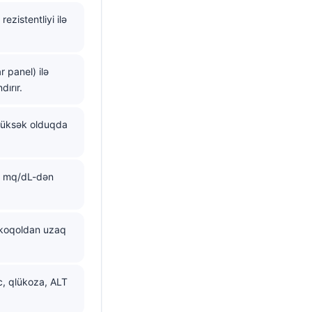
zistentliyi ilə
 panel) ilə
ırır.
yüksək olduqda
75 mq/dL-dən
lkoqoldan uzaq
1c, qlükoza, ALT