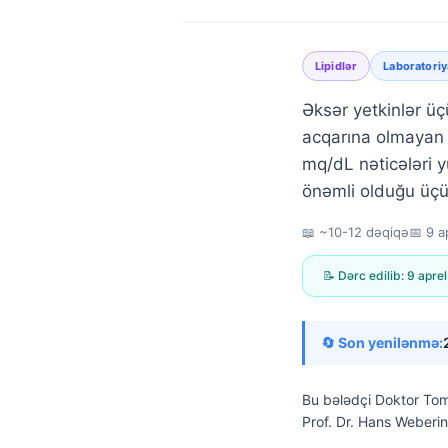
Lipidlər
Laboratoriy
Əksər yetkinlər üç
acqarına olmayan 
mq/dL nəticələri 
önəmli olduğu üçü
📖 ~10-12 dəqiqə
📅
9 a
📝 Dərc edilib:
9 apre
🔄 Son yenilənmə:
Bu bələdçi
Doktor Tom
Norsk bokmål
Prof. Dr. Hans Weberin 
Ślōnskŏ gŏdka