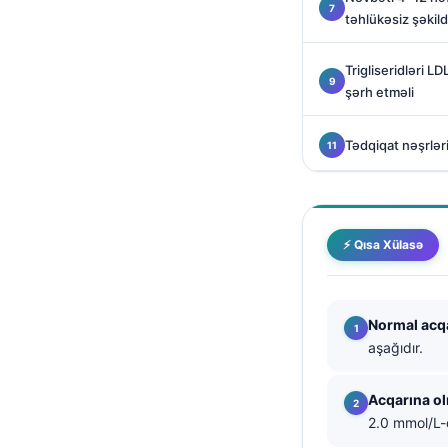
Català
təhlükəsiz şəkil
O‘zbekcha
Trigliseridləri L
Українська
şərh etməli
አማርኛ
Tədqiqat nəşrləri 
Kiswahili
ភាសាខ្មែរ
ဗမာစာ
⚡ Qısa Xülasə
ไทย
Tagalog
Tiếng Việt
Normal acq
Bahasa Melayu
aşağıdır.
മലയാളം
Acqarına o
ಕನ್ನಡ
2.0 mmol/L-d
ગુજરાતી