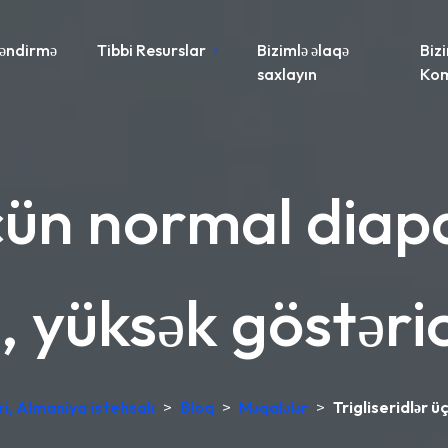
əndirmə
Tibbi Resurslar
Bizimlə əlaqə
Biz
saxlayın
Ko
üçün normal dia
, yüksək göstəric
i, Almaniya istehsalı
>
Bloq
>
Məqalələr
>
Trigliseridlər 