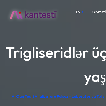
Ev
Qiymətl
Trigliseridlər 
yaş
AI Qan Testi Analizatoru Pulsuz – Laboratoriya Təfsir