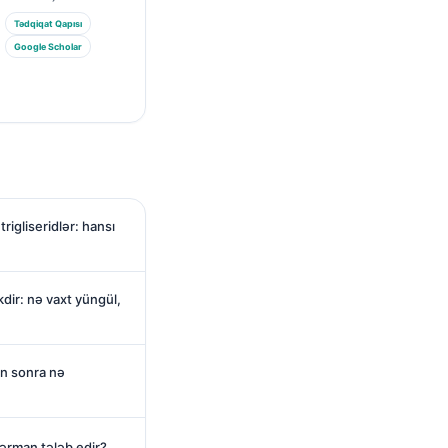
Tədqiqat Qapısı
Google Scholar
rigliseridlər: hansı
dir: nə vaxt yüngül,
ən sonra nə
dərman tələb edir?