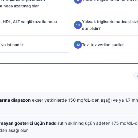
də necə azaltmaq olar
DL, HDL, ALT və qlükoza ilə necə
Yüksək trigliserid nəticəsi siz
etməlidir?
və istinad izi
Tez-tez verilən suallar
arına diapazon
əksər yetkinlərdə 150 mq/dL-dən aşağı və ya 1.7 m
lmayan göstərici üçün hədd
rutin skrininq üçün adətən 175 mq/dL-d
ən aşağı olur.