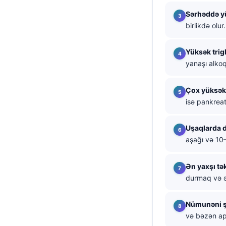
Sərhəddə y
தமிழ்
birlikdə olur.
తెలుగు
मराठी
Yüksək trigl
yanaşı alkoq
اردو
বাংলা
Çox yüksək 
Shqip
isə pankreati
Magyar
Uşaqlarda d
Slovenščina
aşağı və 10
한국어
Polski
Ən yaxşı tək
durmaq və ə
Lietuvių kalba
Русский
Nümunəni ş
ქართული
və bəzən a