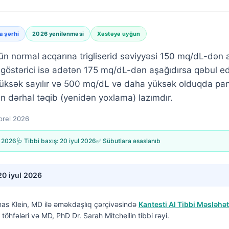
a şərhi
2026 yenilənməsi
Xəstəyə uyğun
ün normal acqarına trigliserid səviyyəsi 150 mq/dL-dən aş
göstərici isə adətən 175 mq/dL-dən aşağıdırsa qəbul ed
yüksək sayılır və 500 mq/dL və daha yüksək olduqda pank
n dərhal təqib (yenidən yoxlama) lazımdır.
prel 2026
l 2026
🩺 Tibbi baxış:
20 iyul 2026
✅ Sübutlara əsaslanıb
20 iyul 2026
as Klein, MD
ilə əməkdaşlıq çərçivəsində
Kantesti AI Tibbi Məsləhət
töhfələri və MD, PhD Dr. Sarah Mitchellin tibbi rəyi.