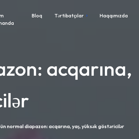
im
Bloq
Tərtibatçılar
Haqqımızda
manda
pazon: acqarına,
ilər
üçün normal diapazon: acqarına, yaş, yüksək göstəricilər