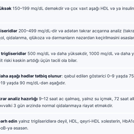
üksək
150–199 mq/dL deməkdir və çox vaxt aşağı HDL və ya insulin re
iseridlər
200–499 mq/dL-dir və adətən təkrar acqarına analiz (təkrar
ol, qidalanma, qlükoza və dərmanların nəzərdən keçirilməsini əsasland
trigliseridlər
500 mq/dL və daha yüksəkdir, 1000 mq/dL və daha 
t riski kəskin artdığı üçün təcili ola bilər.
aha aşağı hədlər tətbiq olunur
: qəbul edilən göstərici 0–9 yaşda 
–19 yaşda 90 mq/dL-dən aşağıdır.
rar analiz hazırlığı
9–12 saat ac qalmaq, yalnız su içmək, 72 saat a
vvəlki 3 gün ərzində normal qidalanmaya riayət etməkdir.
ərh edin
yalnız trigliseridlərə deyil, HDL, qeyri-HDL xolesterin, HbA
poB-yə əsasən.