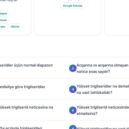
Google Scholar
Qapısı
holar
.edu
ORCID
liseridlər üçün normal diapazon
Acqarına vs acqarına olmayan t
nəticə əsas sayılır?
Yüksək trigliseridlər nə demək
miləliyə görə trigliseridlər
nə vaxt təhlükəlidir?
ksək trigliserid nəticəsinə nə
Yüksək trigliserid nəticəsind
etməlisiniz?
ə ərzində trigliseridləri
Yüksək trigliseridlər nə vaxt 