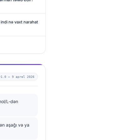
i indi nə vaxt narahat
v1.0 —
9 aprel 2026
mol/L-dən
ən aşağı və ya