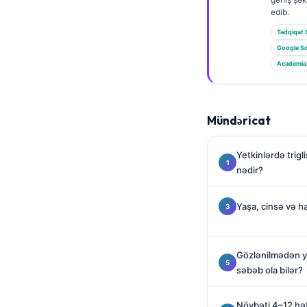
Gàidhlig
edib.
Euskara
Tədqiqat 
Македонски јазик
Google Sc
Academia
Latviešu valoda
Galego
অসমীয়া
Mündəricat
සිංහල
Yetkinlərdə trig
سنڌي
nədir?
پښتو
Yaşa, cinsə və ha
Slovenčina
Hrvatski
Gözlənilmədən yü
səbəb ola bilər?
Suomi
Қазақ тілі
Növbəti 4–12 həft