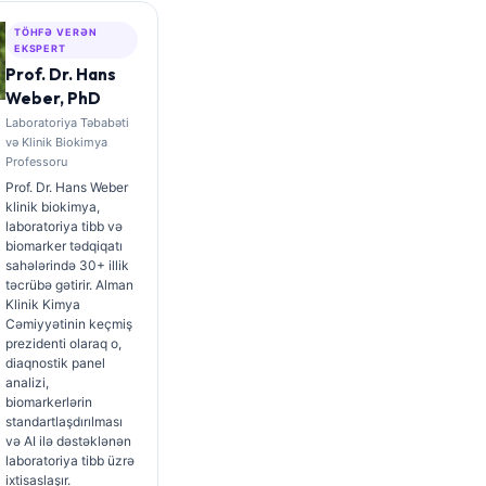
TÖHFƏ VERƏN
EKSPERT
Prof. Dr. Hans
Weber, PhD
Laboratoriya Təbabəti
və Klinik Biokimya
Professoru
Prof. Dr. Hans Weber
klinik biokimya,
laboratoriya tibb və
biomarker tədqiqatı
sahələrində 30+ illik
təcrübə gətirir. Alman
Klinik Kimya
Cəmiyyətinin keçmiş
prezidenti olaraq o,
diaqnostik panel
analizi,
biomarkerlərin
standartlaşdırılması
və AI ilə dəstəklənən
laboratoriya tibb üzrə
ixtisaslaşır.