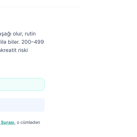
ağı olur, rutin
ilə bilər. 200–499
reatit riski
 Şurası
, o cümlədən