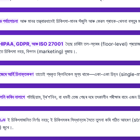
ড পৰ্যালোচনা
আৰু মানৱ তত্ত্বাৱধানেই চিকিৎসা-মানৰ সঁজুলি আৰু কেৱল গ্ৰাহক-খেলনা বস্তুৰ মা
HIPAA, GDPR, আৰু ISO 27001
হৈছে চাৰিটা তল-স্তৰৰ (floor-level) প্ৰয়োজন
তে চিকিৎসা নহয়, বিপণন (marketing) বুজায়।.
জেৰে আৰ্হি চিনাক্তকৰণ
তাতেই প্ৰকৃত ক্লিনিকেল মূল্য থাকে—একা-একা চিহ্ন (single-
লনি কৰিব নালাগে
পটাছিয়াম, ট্ৰ’প’নিন, বা ধমনী তেজ গেছৰ দৰে তৎকালীন পৰীক্ষাৰ বাবে এজন
ণ্ড
ই চিকিৎসাজনিত নিৰ্ণয় নহয়; ই চিকিৎসকৰ সিদ্ধান্তৰ সৈতে তুলনা কৰি গঠিত আহৰণ 
 জুখে।.