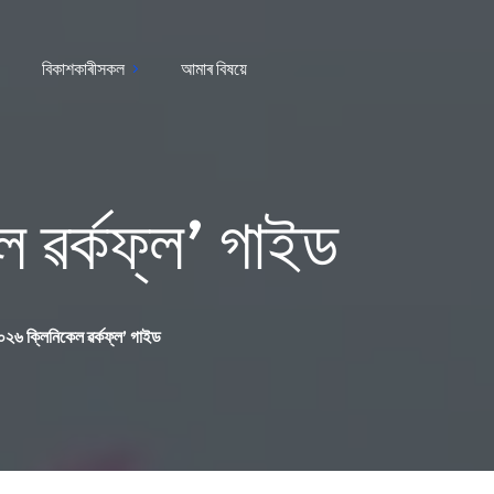
বিকাশকাৰীসকল
আমাৰ বিষয়ে
ল ৱৰ্কফ্ল’ গাইড
২০২৬ ক্লিনিকেল ৱৰ্কফ্ল’ গাইড