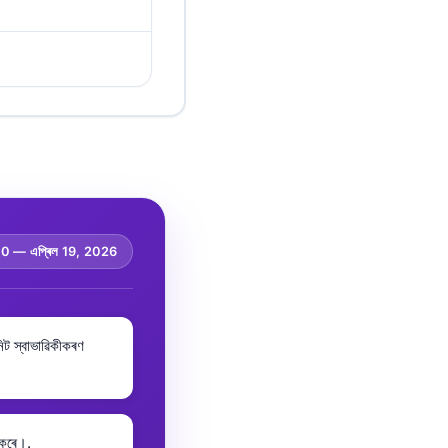
.0 —
এপ্ৰিল 19, 2026
িট স্বাভাৱিকীকৰণ
 কৰে।.