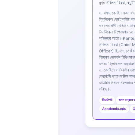
মুখ্য চিকিৎসা বিষয়া, কান্ট
Frysk
ড. থমাছ ক্লেইন এজন ব’ৰ্
Esperanto
ক্লিনিকেল হেমাট’লজিষ্ট আৰু
যাৰ লেবৰেটৰী মেডিচিন আৰ
Беларуская мова
ক্লিনিকেল বিশ্লেষণত ১
Татар теле
অভিজ্ঞতা আছে। Kantest
চিকিৎসা বিষয়া (Chief
Кыргызча
Officer) হিচাপে, তেওঁ ম
ئۇيغۇرچە
নিউৰেল নেটৱৰ্কৰ চিকিৎসা
ওপৰত ক্লিনিকেল তত্ত্বাৱধ
Cebuano
ড. ক্লেইনে বায়’মাৰ্কাৰ ব্য
Basa Jawa
লেবৰেটৰী ডায়াগন’ষ্টিক্স সম্প
মেডিচিন বিষয়ত বহুলভাৱে 
ພາສາລາວ
কৰিছে।.
Монгол
ৰিচাৰ্চগেট
গুগল স্কোলাৰ
Afrikaans
Academia.edu
O
العربية المغربية
Occitan