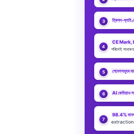
తెలుగు
मराठी
ত্ৰিপল-ব্লাইণ্
اردو
বাংলা
CE Mark, 
Shqip
পৰিলেই সাধাৰণ
Magyar
Slovenščina
পেনেলসমূহৰ মা
한국어
Polski
AI কেতিয়াও স
Lietuvių kalba
Русский
98.4% মানদ
ქართული
extraction)
Čeština