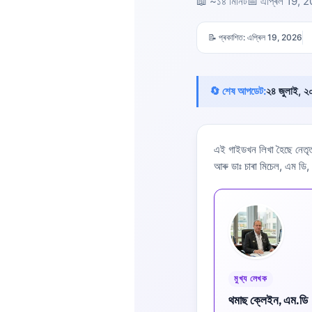
📖 ~১৪ মিনিট
📅
এপ্ৰিল 19, 
📝 প্ৰকাশিত:
এপ্ৰিল 19, 2026
🔄 শেষ আপডেট:
২৪ জুলাই, ২
এই গাইডখন লিখা হৈছে নেতৃ
আৰু ডাঃ চাৰা মিচেল, এম ডি,
মুখ্য লেখক
Norsk bokmål
থমাছ ক্লেইন, এম.ডি
Ślōnskŏ gŏdka