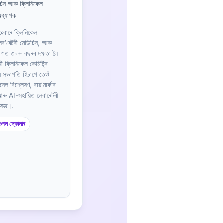
চিন আৰু ক্লিনিকেল
 অধ্যাপক
 ৱেবাৰে ক্লিনিকেল
, লেব’ৰেটৰী মেডিচিন, আৰু
ৱেষণাত ৩০+ বছৰৰ দক্ষতা লৈ
 ক্লিনিকেল কেমিষ্ট্ৰি
ন সভাপতি হিচাপে তেওঁ
েনেল বিশ্লেষণ, বায়’মাৰ্কাৰ
ৰু AI-সহায়িত লেব’ৰেটৰী
ষজ্ঞ।.
গুগল স্কোলাৰ