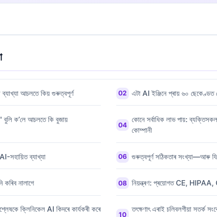
া
যাখ্যা আচলতে কিয় গুৰুত্বপূৰ্ণ
এটা AI ইঞ্জিনে প্ৰায় ৬০ ছেকেণ্ড
 বুলি ক’লে আচলতে কি বুজায়
কোনে সৰ্বাধিক লাভ পায়: ব্যক্তিসকল
কোম্পানী
AI-সহায়িত ব্যাখ্যা
গুৰুত্বপূৰ্ণ সঠিকতাৰ সংখ্যা—আৰু য
 কৰিব নালাগে
নিয়ন্ত্ৰণ: প্ৰয়োগত CE, HI
শ্লেষকে ক্লিনিকেল AI কিদৰে কাৰ্যকৰী কৰে
তৎক্ষণাৎ এৰাই চলিবলগীয়া সতৰ্ক সংক