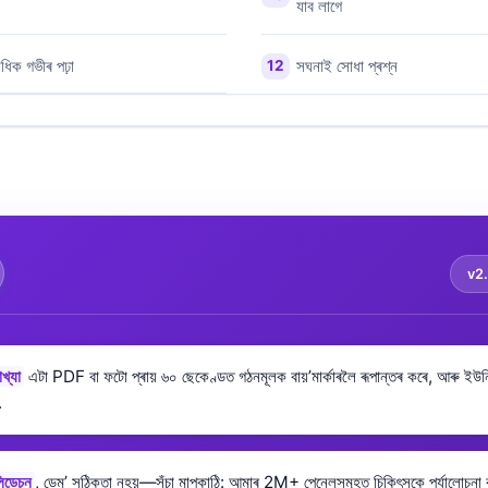
যাব লাগে
ধিক গভীৰ পঢ়া
সঘনাই সোধা প্ৰশ্ন
v2
খ্যা
এটা PDF বা ফটো প্ৰায় ৬০ ছেকেণ্ডত গঠনমূলক বায়’মাৰ্কাৰলৈ ৰূপান্তৰ কৰে, আৰু ইউন
.
লিডেচন
, ডেম’ সঠিকতা নহয়—সঁচা মাপকাঠি: আমাৰ 2M+ পেনেলসমূহত চিকিৎসকে পৰ্যালোচনা