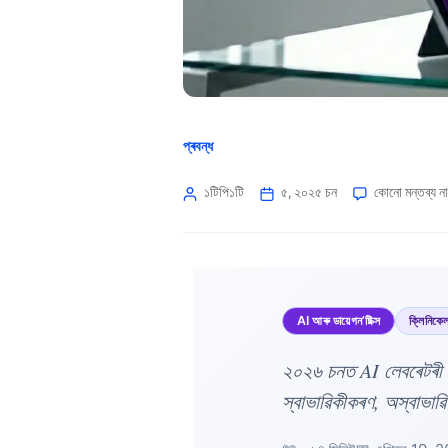
প্ৰবন্ধ
১টিপি১টি
৫, ২০২৫ চন
কোনো মন্তব্য ন
AI আৰু ডায়েগন’ষ্টিক্স
ক্লিনিকেল
২০২৬ চনত AI লেবৰেটৰী
স্বাভাৱিকীকৰণ, অস্বাভাৱ