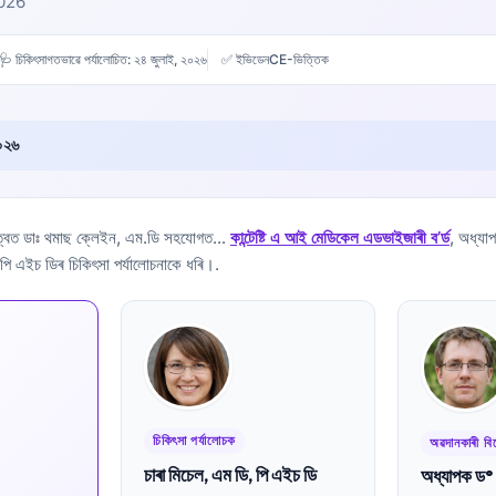
2026
🩺 চিকিৎসাগতভাৱে পৰ্যালোচিত:
২৪ জুলাই, ২০২৬
✅ ইভিডেনCE-ভিত্তিক
০২৬
ত্বত
ডাঃ থমাছ ক্লেইন, এম.ডি
সহযোগত...
কান্টেষ্টি এ আই মেডিকেল এডভাইজাৰী ব’ৰ্ড
, অধ্যাপ
 পি এইচ ডিৰ চিকিৎসা পৰ্যালোচনাকে ধৰি।.
চিকিৎসা পৰ্যালোচক
অৱদানকাৰী বিশ
চাৰা মিচেল, এম ডি, পি এইচ ডি
অধ্যাপক ড° হ