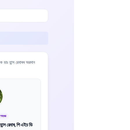
ক ডাঃ হান্স ৱেবাৰৰ অৱদান
েষজ্ঞ
ান্স ৱেবাৰ, পি এইচ ডি