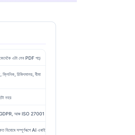
ত কেনেকৈ এটা লেব PDF পঢ়ে
, ক্লিনিক, চিকিৎসালয়, বীমা
িটো নহয়
PAA, GDPR, আৰু ISO 27001
েত যিবোৰে সম্পূৰ্ণৰূপে AI এৰাই