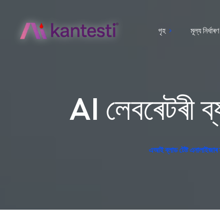
গৃহ
মূল্য নিৰ্ধাৰণ
AI লেবৰেটৰী ব্
এআই ব্লাড টেষ্ট এনালাইজাৰ ফ্ৰ