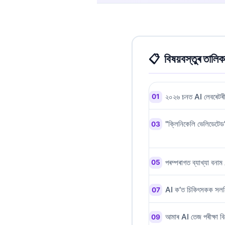
Gàidhlig
Euskara
Македонски јазик
Latviešu valoda
বিষয়বস্তুৰ তালিক
Galego
සිංහල
২০২৬ চনত AI লেবৰেটৰী ব্
سنڌي
پښتو
"ক্লিনিকেলি ভেলিডেটেড"
Slovenčina
পৰম্পৰাগত ব্যাখ্যা বনাম 
Hrvatski
Suomi
AI ক’ত চিকিৎসকক সলনি
Қазақ тілі
Català
আমাৰ AI তেজ পৰীক্ষা বি