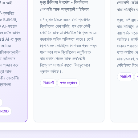
মুখ্য চিকিৎসা উপদেষ্টা - ক্লিনিকেল
লেবৰেটৰী মেডি
েষ্টি এ আই
পেথ'লজি আৰু আভ্যন্তৰীণ চিকিৎসা
বায়’কেমিষ্ট্ৰীৰ
ড-প্ৰমাণিত
 ইণ্টাৰনিষ্ট,
ড° ছাৰাহ মিচেল এজন ব’ৰ্ড-প্ৰমাণিত
প্ৰফ. ড° হান্স
ু AI-সহায়ক
ক্লিনিকেল পেথ’লজিষ্ট, যাৰ লেব’ৰেটৰী
বায়’কেমিষ্ট্ৰি
৫ বছৰতকৈ অধিক
মেডিচিন আৰু ডায়াগন’ষ্টিক বিশ্লেষণত ১৮
বায়’মাৰ্কাৰ গ
i AI-ত মুখ্য
বছৰতকৈ অধিক অভিজ্ঞতা আছে। তেওঁ
আহিছে। জাৰ্মানী
 Medical
ক্লিনিকেল কেমিষ্ট্ৰিত বিশেষজ্ঞ প্ৰমাণপত্ৰ
সমাজৰ প্ৰাক্ত
ালিকস্বত্বাধীন
ধাৰণ কৰে আৰু ক্লিনিকেল অনুশীলনত
ডায়াগন’ষ্টিক প
গত সঠিকতাৰ
বায়’মাৰ্কাৰ পেনেল আৰু লেব’ৰেটৰী
মানদণ্ডকৰণ, আ
ান প্ৰদান কৰে।
বিশ্লেষণ সম্পৰ্কে বহুতো বিস্তৃতভাৱে
মেডিচিনত বিশে
াখ্যা আৰু
প্ৰকাশ কৰিছে।.
ৰিচাৰ্চগেট
ৰ্কীয় লেবৰেটৰী
ৰিচাৰ্চগেট
গুগল স্কোলাৰ
প্ৰকাশনা
RCID