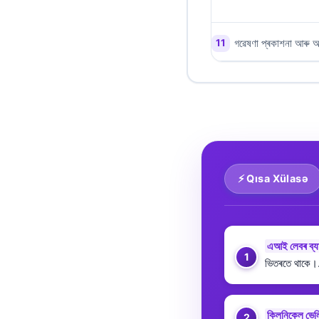
O‘zbekcha
Українська
গৱেষণা প্ৰকাশনা আৰু অ
አማርኛ
Kiswahili
ភាសាខ្មែរ
ဗမာစာ
ไทย
Tagalog
⚡ Qısa Xülasə
Tiếng Việt
Bahasa Melayu
এআই লেবৰ ব্যা
മലയാളം
ভিতৰতে থাকে।
ಕನ್ನಡ
ગુજરાતી
ক্লিনিকেল ভে
தமிழ்