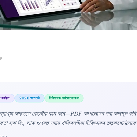
াই
 ৱৰ্কফ্ল’
2026 আপডেট
চিকিৎসকে পৰ্যালোচনা কৰা
 ব্যাখ্যা আচলতে কেনেকৈ কাম কৰে—PDF আপলোডৰ পৰা আৰম্ভ কৰি
িকতা স্ক’ৰিং, আৰু ওপৰত সদায় থাকিবলগীয়া চিকিৎসকৰ তত্ত্বাৱধানলৈক