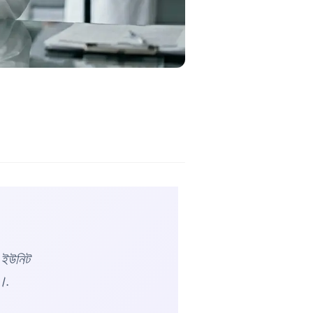
 ইউনিট
ে।.