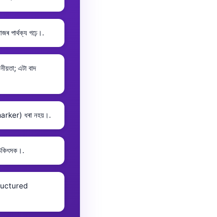
জৰ পাৰ্থক্য গঢ়ে।.
ীয়তা; এটা বাদ
marker) ধৰা নহয়।.
 চিকিৎসক।.
(structured