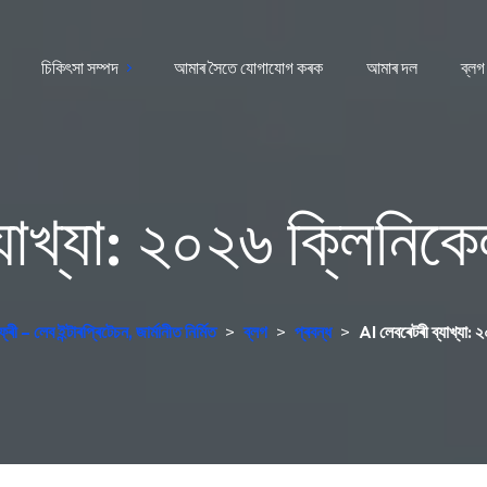
চিকিৎসা সম্পদ
আমাৰ সৈতে যোগাযোগ কৰক
আমাৰ দল
ব্লগ
যাখ্যা: ২০২৬ ক্লিনিকে
ী – লেব ইন্টাৰপ্ৰিটেচন, জাৰ্মানীত নিৰ্মিত
>
ব্লগ
>
প্ৰবন্ধ
>
AI লেবৰেটৰী ব্যাখ্যা: 