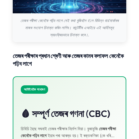
তেজৰ পৰীক্ষা কেনেকৈ পঢ়িব লাগে সেই কথা বুজিবলৈ হ’লে বিভিন্ন বায়’মাৰ্কাৰৰ
মাজৰ সংযোগ চিনাক্ত কৰিব লাগিব। কান্টেষ্টীৰ এআইয়ে এই আৰ্হিসমূহ
স্বয়ংক্ৰিয়ভাৱে চিনাক্ত কৰে।.
তেজৰ পৰীক্ষাৰ প্ৰধান শ্ৰেণী আৰু তেজৰ কামৰ ফলাফল কেনেকৈ
পঢ়িব লাগে
আটাইতকৈ সাধাৰণ
🩸 সম্পূৰ্ণ তেজৰ গণনা (CBC)
চিবিচি হৈছে সঘনাই তেজৰ পৰীক্ষাৰ নিৰ্দেশ দিয়া। বুজাবুজি
তেজৰ পৰীক্ষা
কেনেকৈ পঢ়িব লাগে
ইয়াৰ পৰা আৰম্ভ হয়। ই ৰক্তকণিকা (কে ধৰি...