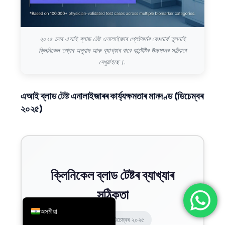
简体中文
Română
২০২৫ চনৰ এআই ব্লাড টেষ্ট এনালাইজাৰ প্লেটফৰ্মৰ বেঞ্চমাৰ্ক তুলনাই
Türkçe
ক্লিনিকেল তথ্যৰ অনুবাদ আৰু ব্যাখ্যাৰ বাবে কান্টেষ্টিৰ উচ্চমানৰ সঠিকতা
Ελληνικά
দেখুৱাইছে।.
Português
এআই ব্লাড টেষ্ট এনালাইজাৰৰ কাৰ্য্যক্ষমতাৰ মানদণ্ড (ডিচেম্বৰ
Español
২০২৫)
Italiano
עִבְרִית
Français
العربية
ক্লিনিকেল ব্লাড টেষ্টৰ ব্যাখ্যাৰ
Deutsch
সঠিকতা
English
অসমীয়া
বেঞ্চমাৰ্ক তাৰিখ ডিচেম্বৰ ২০২৫