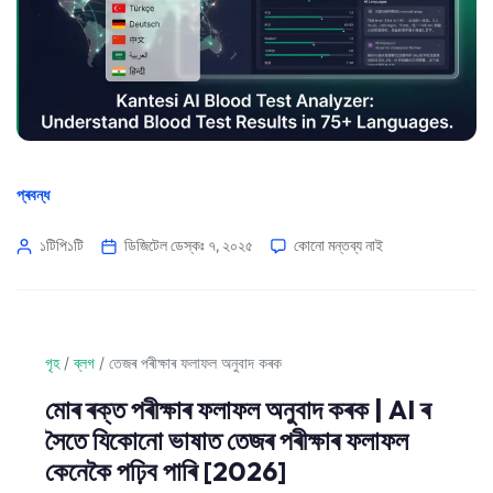
প্ৰবন্ধ
১টিপি১টি
ডিজিটেল ডেস্কঃ ৭, ২০২৫
কোনো মন্তব্য নাই
গৃহ
/
ব্লগ
/
তেজৰ পৰীক্ষাৰ ফলাফল অনুবাদ কৰক
মোৰ ৰক্ত পৰীক্ষাৰ ফলাফল অনুবাদ কৰক | AI ৰ
সৈতে যিকোনো ভাষাত তেজৰ পৰীক্ষাৰ ফলাফল
কেনেকৈ পঢ়িব পাৰি [2026]