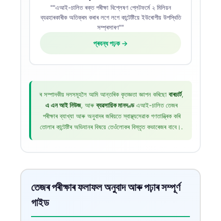
""এআই-চালিত ৰক্ত পৰীক্ষা বিশ্লেষণ প্লেটফৰ্মে ২ মিলিয়ন
ব্যৱহাৰকাৰীক অতিক্ৰম কৰাৰ লগে লগে কান্টেষ্টিয়ে ইউৰোপীয় উপস্থিতি
সম্প্ৰসাৰণ""
প্ৰবন্ধ পঢ়ক →
ৰ সম্পাদকীয় দলসমূহলৈ আমি আন্তৰিক কৃতজ্ঞতা জ্ঞাপন কৰিছো
বাৰচাৰ্ট
,
এ এন আই নিউজ
, আৰু
ব্যৱসায়িক মানদণ্ড
এআই-চালিত তেজৰ
পৰীক্ষাৰ ব্যাখ্যা আৰু অনুবাদৰ জৰিয়তে স্বাস্থ্যসেৱাক গণতান্ত্ৰিক কৰি
তোলাৰ কান্টেষ্টিৰ অভিযানৰ বিষয়ে তেওঁলোকৰ বিস্তৃত কভাৰেজৰ বাবে।.
তেজৰ পৰীক্ষাৰ ফলাফল অনুবাদ আৰু পঢ়াৰ সম্পূৰ্ণ
গাইড