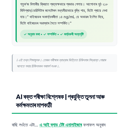
গ্লুক'জ বিপাকীয় ক্ৰিয়াত প্ৰত্যক্ষভাৱে প্ৰভাৱ পেলায়। আপোনাৰ মুঠ ২১৮
తెలుగు
মিলিগ্ৰাম/ডেচিলিটাৰ কলেষ্টেৰল মধ্যমীয়াভাৱে বৃদ্ধি পায়, যিটো প্ৰায়ে দেখা
যায়।" থাইৰয়ডৰ অকাৰ্য্যকৰীতা ১৪ ng/mL য়ে অভাৱৰ ইংগিত দিয়ে,
मराठी
যিটো থাইৰয়ডৰ অৱস্থাৰ সৈতে সম্পৰ্কিত।"
اردو
✓ অনুবাদ কৰা • ✓ সম্পৰ্কিত • ✓ কাৰ্য্যকৰী অন্তৰ্দৃষ্টি
বাংলা
Shqip
Magyar
ℹ️ এই তথ্য শিক্ষামূলক। তেজৰ পৰীক্ষাৰ ব্যাখ্যাৰ ভিত্তিত চিকিৎসাৰ সিদ্ধান্ত লোৱাৰ
Slovenščina
আগতে সদায় চিকিৎসকৰ পৰামৰ্শ লওক।.
한국어
Polski
Lietuvių kalba
AI ৰক্ত পৰীক্ষা বিশ্লেষক | প্ৰযুক্তি তুলনা আৰু
Русский
কৰ্মক্ষমতাৰ মাপকাঠী
ქართული
Čeština
বাছি লওঁতে এটা...
এ আই ব্লাড টেষ্ট এনালাইজাৰ
ফলাফল অনুবাদ