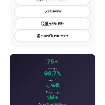
✓
চি ই প্ৰমাণিত
🇩🇪
জাৰ্মানীত নিৰ্মিত
📰
আন্তঃৰাষ্ট্ৰীয় প্ৰেছ কভাৰেজ
75+
ভাষাসমূহ
98.7%
শুদ্ধতা*
২.৭৮টি
AI প্ৰাচলসমূহ
২M+
বিশ্বব্যাপী ব্যৱহাৰকাৰীসকল