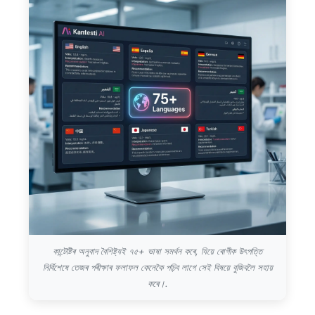
কান্টেষ্টিৰ অনুবাদ বৈশিষ্ট্যই ৭৫+ ভাষা সমৰ্থন কৰে, যিয়ে ৰোগীক উৎপত্তি
নিৰ্বিশেষে তেজৰ পৰীক্ষাৰ ফলাফল কেনেকৈ পঢ়িব লাগে সেই বিষয়ে বুজিবলৈ সহায়
কৰে।.