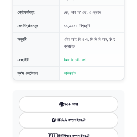
প্লেটফৰ্মসমূহ
ৱেব, আই অ’ এছ, এণ্ড্ৰইড
লেব বিন্যাসসমূহ
১০,০০০+ বিশ্বজুৰি
অনুবৰ্তী
এইচ আই পি এ এ, জি ডি পি আৰ, চি ই
প্ৰমাণিত
ৱেবছাইট
kantesti.net
ক্ৰ'ম এক্সটেনচন
ডাউনল’ড
🌍
৭৫+ ভাষা
🔒
HIPAA কম্প্লাইয়েণ্ট
🇪🇺
জিডিপিআৰ কম্প্লাইয়েণ্ট