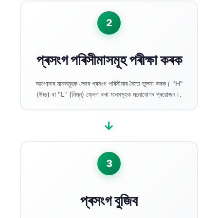
2
প্ৰসংগ পৰিসীমাসমূহ পৰীক্ষা কৰক
আপোনাৰ মানসমূহক লেবৰ প্ৰসংগ পৰিসীমাৰ সৈতে তুলনা কৰক। "H"
(উচ্চ) বা "L" (নিম্ন) ফ্লেগ কৰা মানসমূহক মনোযোগৰ প্ৰয়োজন।.
→
3
প্ৰসংগ বুজিব