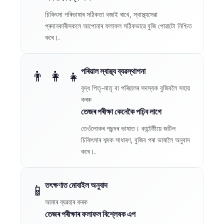
চিকিৎসা পৰিভাষাৰ সঠিকতা বজাই ৰাখে, স্বাস্থ্যসেৱা
প্ৰদানকাৰীসকলে আপোনাৰ ফলাফল সঠিকভাৱে বুজি পোৱাটো নিশ্চিত
কৰে।.
পৰিয়াল স্বাস্থ্য ব্যৱস্থাপনা
👨 👩 👧
বৃদ্ধ পিতৃ-মাতৃ বা পৰিয়ালৰ সদস্যক বুজিবলৈ সহায়
কৰক
তেজৰ পৰীক্ষা কেনেকৈ পঢ়িব লাগে
তেওঁলোকৰ পছন্দৰ ভাষাত। কান্টেষ্টীয়ে জটিল
চিকিৎসাৰ শব্দক সাধাৰণ, বুজিব পৰা ভাষালৈ অনুবাদ
কৰে।.
তৎক্ষণাত মোবাইল অনুবাদ
📱
আমাৰ ব্যৱহাৰ কৰক
তেজৰ পৰীক্ষাৰ ফলাফল বিশ্লেষক এপ