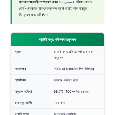
ফলাফল অনলাইনত প্ৰৱেশ কৰক
১০০,০০০+ পৰীক্ষা কেছত
বোর্ড-প্ৰমাণিত চিকিৎসকসকলৰ দ্বাৰা যাচাই কৰি বিস্তৃত
বিশ্লেষণ লাভ কৰিবলৈ।.
কান্টেষ্টি ৰক্ত পৰীক্ষাৰ অনুবাদক
প্ৰকাৰ
এ আই ব্লাড টেষ্ট এনালাইজাৰ আৰু
অনুবাদক
ডেভেলপাৰ
PIYA AI (কোৱাণ্টাম পিয়া লিমিটেড)
প্ৰতিষ্ঠাপক
জুলিয়ান এমিৰহান বুলুট
অনুবাদৰ সঠিকতা
98.7% (100K+ বৈধ ক্ষেত্ৰ)
ভাষাসমূহ সমৰ্থিত
৭৫+ ভাষা
এ আই মডেল
বহু সংখ্যক পেৰামিটাৰ