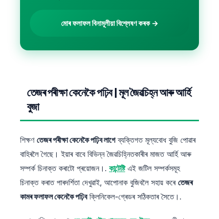
মোৰ ফলাফল বিনামূলীয়া বিশ্লেষণ কৰক →
তেজৰ পৰীক্ষা কেনেকৈ পঢ়িব | মূল জৈৱচিহ্ন আৰু আৰ্হি
বুজা
শিক্ষণ
তেজৰ পৰীক্ষা কেনেকৈ পঢ়িব লাগে
ব্যক্তিগত মূল্যবোধ বুজি পোৱাৰ
বাহিৰলৈ গৈছে। ইয়াৰ বাবে বিভিন্ন জৈৱচিহ্নিতকাৰীৰ মাজত আৰ্হি আৰু
সম্পৰ্ক চিনাক্ত কৰাটো প্ৰয়োজন।.
কান্টেষ্টি
এই জটিল সম্পৰ্কসমূহ
চিনাক্ত কৰাত পাৰদৰ্শিতা দেখুৱাই, আপোনাক বুজিবলৈ সহায় কৰে
তেজৰ
কামৰ ফলাফল কেনেকৈ পঢ়িব
ক্লিনিকেল-গ্ৰেডৰ সঠিকতাৰ সৈতে।.