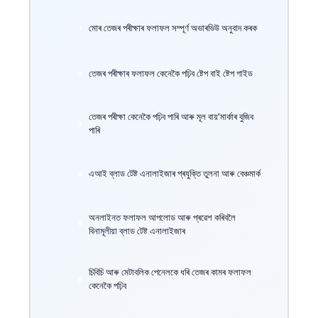
মোৰ তেজৰ পৰীক্ষাৰ ফলাফল সম্পূৰ্ণ অভাৰভিউ অনুবাদ কৰক
তেজৰ পৰীক্ষাৰ ফলাফল কেনেকৈ পঢ়িব ষ্টেপ বাই ষ্টেপ গাইড
তেজৰ পৰীক্ষা কেনেকৈ পঢ়িব পাৰি আৰু মূল বায়’মাৰ্কাৰ বুজিব
পাৰি
এআই ব্লাড টেষ্ট এনালাইজাৰ প্ৰযুক্তি তুলনা আৰু বেঞ্চমাৰ্ক
অনলাইনত ফলাফল আপলোড আৰু প্ৰৱেশ কৰিবলৈ
বিনামূলীয়া ব্লাড টেষ্ট এনালাইজাৰ
চিবিচি আৰু মেটাবলিক পেনেলকে ধৰি তেজৰ কামৰ ফলাফল
কেনেকৈ পঢ়িব