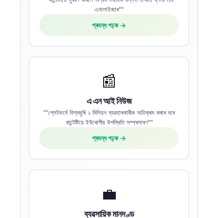
এনালাইজাৰ""
প্ৰবন্ধ পঢ়ক →
📰
এ এন আই নিউজ
""প্লেটফৰ্মে বিশ্বজুৰি ২ মিলিয়ন ব্যৱহাৰকাৰীক অতিক্ৰম কৰাৰ দৰে
কান্টেষ্টিয়ে ইউৰোপীয় উপস্থিতি সম্প্ৰসাৰণ""
প্ৰবন্ধ পঢ়ক →
💼
ব্যৱসায়িক মানদণ্ড