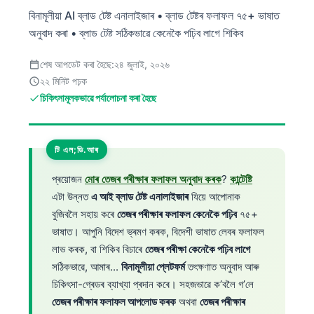
বিনামূলীয়া AI ব্লাড টেষ্ট এনালাইজাৰ • ব্লাড টেষ্টৰ ফলাফল ৭৫+ ভাষাত
অনুবাদ কৰা • ব্লাড টেষ্ট সঠিকভাৱে কেনেকৈ পঢ়িব লাগে শিকিব
শেষ আপডেট কৰা হৈছে:
২৪ জুলাই, ২০২৬
২২ মিনিট পঢ়ক
চিকিৎসামূলকভাৱে পৰ্যালোচনা কৰা হৈছে
টি এল;ডি.আৰ
প্ৰয়োজন
মোৰ তেজৰ পৰীক্ষাৰ ফলাফল অনুবাদ কৰক
?
কান্টেষ্টি
এটা উন্নত
এ আই ব্লাড টেষ্ট এনালাইজাৰ
যিয়ে আপোনাক
বুজিবলৈ সহায় কৰে
তেজৰ পৰীক্ষাৰ ফলাফল কেনেকৈ পঢ়িব
৭৫+
ভাষাত। আপুনি বিদেশ ভ্ৰমণ কৰক, বিদেশী ভাষাত লেবৰ ফলাফল
লাভ কৰক, বা শিকিব বিচাৰে
তেজৰ পৰীক্ষা কেনেকৈ পঢ়িব লাগে
সঠিকভাৱে, আমাৰ...
বিনামূলীয়া প্লেটফৰ্ম
তৎক্ষণাত অনুবাদ আৰু
চিকিৎসা-গ্ৰেডৰ ব্যাখ্যা প্ৰদান কৰে। সহজভাৱে ক’বলৈ গ’লে
তেজৰ পৰীক্ষাৰ ফলাফল আপলোড কৰক
অথবা
তেজৰ পৰীক্ষাৰ