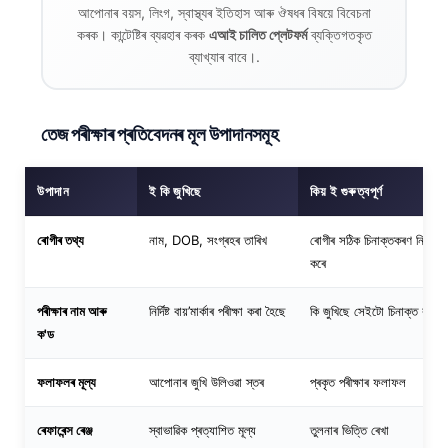
আপোনাৰ বয়স, লিংগ, স্বাস্থ্যৰ ইতিহাস আৰু ঔষধৰ বিষয়ে বিবেচনা
কৰক। কান্টেষ্টিৰ ব্যৱহাৰ কৰক
এআই চালিত প্লেটফৰ্ম
ব্যক্তিগতকৃত
ব্যাখ্যাৰ বাবে।.
তেজ পৰীক্ষাৰ প্ৰতিবেদনৰ মূল উপাদানসমূহ
উপাদান
ই কি জুখিছে
কিয় ই গুৰুত্বপূৰ্ণ
ৰোগীৰ তথ্য
নাম, DOB, সংগ্ৰহৰ তাৰিখ
ৰোগীৰ সঠিক চিনাক্তকৰণ নিশ্চিত
কৰে
পৰীক্ষাৰ নাম আৰু
নিৰ্দিষ্ট বায়’মাৰ্কাৰ পৰীক্ষা কৰা হৈছে
কি জুখিছে সেইটো চিনাক্ত কৰে
ক'ড
ফলাফলৰ মূল্য
আপোনাৰ জুখি উলিওৱা স্তৰ
প্ৰকৃত পৰীক্ষাৰ ফলাফল
ৰেফাৰেন্স ৰেঞ্জ
স্বাভাৱিক প্ৰত্যাশিত মূল্য
তুলনাৰ ভিত্তি ৰেখা