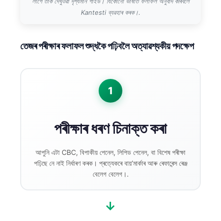
লাগে তাক দেখুওৱা দৃশ্যমান গাইড। যিকোনো ভাষাত ফলাফল অনুবাদ কৰিবলৈ
Kantesti ব্যৱহাৰ কৰক।.
তেজৰ পৰীক্ষাৰ ফলাফল শুদ্ধকৈ পঢ়িবলৈ অত্যাৱশ্যকীয় পদক্ষেপ
1
পৰীক্ষাৰ ধৰণ চিনাক্ত কৰা
আপুনি এটা CBC, বিপাকীয় পেনেল, লিপিড পেনেল, বা বিশেষ পৰীক্ষা
পঢ়িছে নে নাই নিৰ্ধাৰণ কৰক। প্ৰত্যেকৰে বায়’মাৰ্কাৰ আৰু ৰেফাৰেন্স ৰেঞ্জ
বেলেগ বেলেগ।.
→