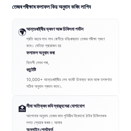
তেজৰ পৰীক্ষাৰ ফলাফল কিয় অনুবাদ কৰিব লাগিব
আন্তঃৰাষ্ট্ৰীয় ভ্ৰমণ আৰু চিকিৎসা পৰ্যটন
🌍
প্ৰতি বছৰে লাখ লাখ ৰোগীয়ে বহিঃৰাজ্যত তেজৰ পৰীক্ষা গ্ৰহণ
কৰে। যেতিয়া প্ৰয়োজন হয়
ফলাফল অনুবাদ কৰা
বিদেশী লেবৰ পৰা,
কান্টেষ্টি
10,000+ আন্তঃৰাষ্ট্ৰীয় লেব ফৰ্মেট চিনাক্ত কৰে আৰু তৎক্ষণাত
সঠিক অনুবাদ প্ৰদান কৰে।.
সীমা অতিক্ৰম কৰি স্বাস্থ্যসেৱা যোগাযোগ
🏥
আপোনাৰ অনুবাদ তেজৰ কাম পৃথিৱীৰ যিকোনো ঠাইৰ চিকিৎসকৰ
লগত শ্বেয়াৰ কৰক। আমাৰ
অনলাইন প্লেটফৰ্ম