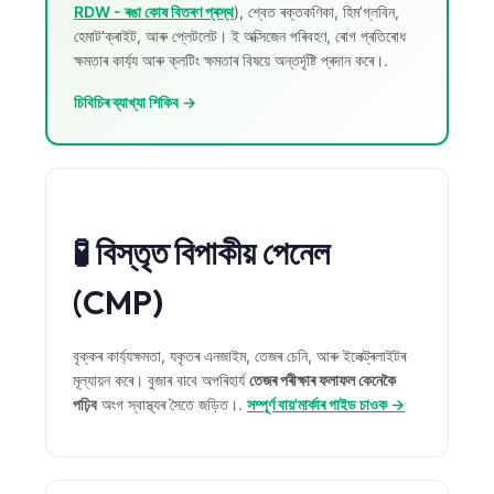
RDW - ৰঙা কোষ বিতৰণ প্ৰস্থ
), শ্বেত ৰক্তকণিকা, হিম’গ্লবিন,
হেমাট’ক্ৰাইট, আৰু প্লেটলেট। ই অক্সিজেন পৰিবহণ, ৰোগ প্ৰতিৰোধ
ক্ষমতাৰ কাৰ্য্য আৰু ক্লটিং ক্ষমতাৰ বিষয়ে অন্তৰ্দৃষ্টি প্ৰদান কৰে।.
চিবিচিৰ ব্যাখ্যা শিকিব →
🧪 বিস্তৃত বিপাকীয় পেনেল
(CMP)
বৃক্কৰ কাৰ্য্যক্ষমতা, যকৃতৰ এনজাইম, তেজৰ চেনি, আৰু ইলেক্ট্ৰলাইটৰ
মূল্যায়ন কৰে। বুজাৰ বাবে অপৰিহাৰ্য
তেজৰ পৰীক্ষাৰ ফলাফল কেনেকৈ
পঢ়িব
অংগ স্বাস্থ্যৰ সৈতে জড়িত।.
সম্পূৰ্ণ বায়'মাৰ্কাৰ গাইড চাওক →
Norsk bokmål
Ślōnskŏ gŏdka