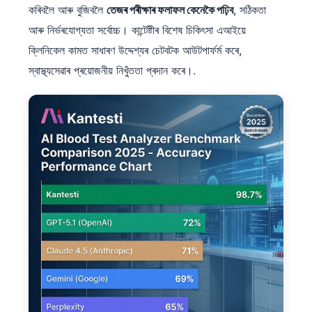
日本語
কৰিবলৈ আৰু বুজিবলৈ
তেজৰ পৰীক্ষাৰ ফলাফল কেনেকৈ পঢ়িব
, সঠিকতা
আৰু নিৰ্ভৰযোগ্যতা সৰ্বোচ্চ। কান্টেষ্টীৰ বিশেষ চিকিৎসা এআইয়ে
Eesti
ক্লিনিকেল কামত সাধাৰণ উদ্দেশ্যৰ চেটবটক আউটপাৰ্ফৰ্ম কৰে,
Azərbaycan dili
স্বাস্থ্যসেৱাৰ প্ৰয়োজনীয় নিখুঁততা প্ৰদান কৰে।.
Bosanski
Svenska
Српски језик
Íslenska
Հայերեն
Bahasa Indonesia
हिन्दी
Nederlands
Dansk
Български
فارسی