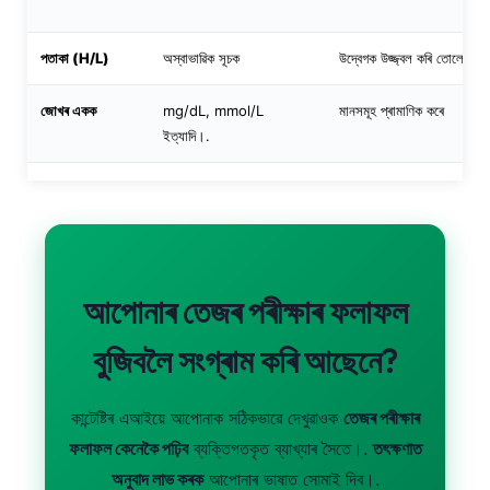
পতাকা (H/L)
অস্বাভাৱিক সূচক
উদ্বেগক উজ্জ্বল কৰি তোলে
জোখৰ একক
mg/dL, mmol/L
মানসমূহ প্ৰামাণিক কৰে
ইত্যাদি।.
আপোনাৰ তেজৰ পৰীক্ষাৰ ফলাফল
বুজিবলৈ সংগ্ৰাম কৰি আছেনে?
কান্টেষ্টিৰ এআইয়ে আপোনাক সঠিকভাৱে দেখুৱাওক
তেজৰ পৰীক্ষাৰ
ফলাফল কেনেকৈ পঢ়িব
ব্যক্তিগতকৃত ব্যাখ্যাৰ সৈতে।.
তৎক্ষণাত
অনুবাদ লাভ কৰক
আপোনাৰ ভাষাত সোমাই দিব।.