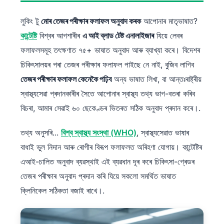
লুকিং টু
মোৰ তেজৰ পৰীক্ষাৰ ফলাফল অনুবাদ কৰক
আপোনাৰ মাতৃভাষাত?
কান্টেষ্টি
বিশ্বৰ আগশাৰীৰ
এ আই ব্লাড টেষ্ট এনালাইজাৰ
যিয়ে লেবৰ
ফলাফলসমূহ তৎক্ষণাত ৭৫+ ভাষাত অনুবাদ আৰু ব্যাখ্যা কৰে। বিদেশৰ
চিকিৎসালয়ৰ পৰা তেজৰ পৰীক্ষাৰ ফলাফল পাইছে নে নাই, বুজিব লাগিব
তেজৰ পৰীক্ষাৰ ফলাফল কেনেকৈ পঢ়িব
অন্য ভাষাত লিখা, বা আন্তঃৰাষ্ট্ৰীয়
স্বাস্থ্যসেৱা প্ৰদানকাৰীৰ সৈতে আপোনাৰ স্বাস্থ্য তথ্য ভাগ-বতৰা কৰিব
বিচৰা, আমাৰ সেৱাই ৬০ ছেকেণ্ডৰ ভিতৰত সঠিক অনুবাদ প্ৰদান কৰে।.
তথ্য অনুসৰি...
বিশ্ব স্বাস্থ্য সংস্থা (WHO)
, স্বাস্থ্যসেৱাত ভাষাৰ
বাধাই ভুল নিদান আৰু ৰোগীৰ বিৰূপ ফলাফলত অৰিহণা যোগায়। কান্টেষ্টিৰ
এআই-চালিত অনুবাদ ব্যৱস্থাই এই ব্যৱধান দূৰ কৰে চিকিৎসা-গ্ৰেডৰ
তেজৰ পৰীক্ষাৰ অনুবাদ প্ৰদান কৰি যিয়ে সকলো সমৰ্থিত ভাষাত
ক্লিনিকেল সঠিকতা বজাই ৰাখে।.