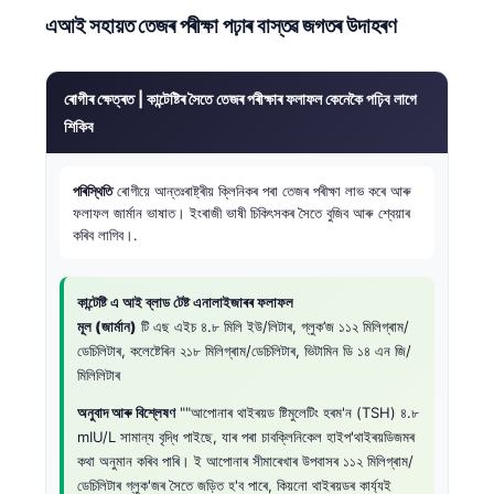
O‘zbekcha
এআই সহায়ত তেজৰ পৰীক্ষা পঢ়াৰ বাস্তৱ জগতৰ উদাহৰণ
Українська
አማርኛ
ৰোগীৰ ক্ষেত্ৰত | কান্টেষ্টিৰ সৈতে তেজৰ পৰীক্ষাৰ ফলাফল কেনেকৈ পঢ়িব লাগে
Kiswahili
শিকিব
ភាសាខ្មែរ
পৰিস্থিতি
ৰোগীয়ে আন্তঃৰাষ্ট্ৰীয় ক্লিনিকৰ পৰা তেজৰ পৰীক্ষা লাভ কৰে আৰু
ဗမာစာ
ফলাফল জাৰ্মান ভাষাত। ইংৰাজী ভাষী চিকিৎসকৰ সৈতে বুজিব আৰু শ্বেয়াৰ
ไทย
কৰিব লাগিব।.
Tagalog
কান্টেষ্টি এ আই ব্লাড টেষ্ট এনালাইজাৰৰ ফলাফল
Tiếng Việt
মূল (জাৰ্মান)
টি এছ এইচ ৪.৮ মিলি ইউ/লিটাৰ, গ্লুক’জ ১১২ মিলিগ্ৰাম/
Bahasa Melayu
ডেচিলিটাৰ, কলেষ্টেৰিন ২১৮ মিলিগ্ৰাম/ডেচিলিটাৰ, ভিটামিন ডি ১৪ এন জি/
মিলিলিটাৰ
മലയാളം
অনুবাদ আৰু বিশ্লেষণ
""আপোনাৰ থাইৰয়ড ষ্টিমুলেটিং হৰম'ন (TSH) ৪.৮
ಕನ್ನಡ
mIU/L সামান্য বৃদ্ধি পাইছে, যাৰ পৰা চাবক্লিনিকেল হাইপ'থাইৰয়ডিজমৰ
ગુજરાતી
কথা অনুমান কৰিব পাৰি। ই আপোনাৰ সীমাৰেখাৰ উপবাসৰ ১১২ মিলিগ্ৰাম/
ডেচিলিটাৰ গ্লুক'জৰ সৈতে জড়িত হ'ব পাৰে, কিয়নো থাইৰয়ডৰ কাৰ্য্যই
தமிழ்