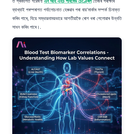
ত প্ৰকাশিত গৱেষণা
এন আই এইচ পাবমেড চেণ্ট্ৰেল
তেজৰ পৰীক্ষাৰ
ব্যাখ্যাই পৰম্পৰাগত পৰ্যালোচনাত হেৰুৱাব পৰা বায়'মাৰ্কাৰ সম্পৰ্ক চিনাক্ত
কৰিব পাৰে, যিয়ে সম্ভাৱনাময়ভাৱে আগতীয়াকৈ ৰোগ ধৰা পেলোৱাৰ উন্নতি
সাধন কৰিব পাৰে।.