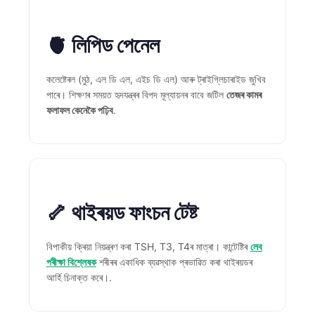
Frysk
Esperanto
🫀 লিপিড পেনেল
Беларуская мова
কলেষ্টেৰল (মুঠ, এল ডি এল, এইচ ডি এল) আৰু ট্ৰাইগ্লিচাৰাইড জুখিব
Татар теле
পাৰে। শিক্ষণৰ সময়ত হৃদযন্ত্ৰৰ বিপদ মূল্যায়নৰ বাবে জটিল
তেজৰ কামৰ
Кыргызча
ফলাফল কেনেকৈ পঢ়িব
.
ئۇيغۇرچە
Cebuano
Basa Jawa
ພາສາລາວ
🦴 থাইৰয়ড ফাংচন টেষ্ট
Монгол
Afrikaans
বিপাকীয় ক্ৰিয়া নিয়ন্ত্ৰণ কৰা TSH, T3, T4ৰ মাত্ৰা। কান্টেষ্টিৰ
লেব
পৰীক্ষা বিশ্লেষক
শৰীৰৰ একাধিক ব্যৱস্থাক প্ৰভাৱিত কৰা থাইৰয়ডৰ
العربية المغربية
আৰ্হি চিনাক্ত কৰে।.
Occitan