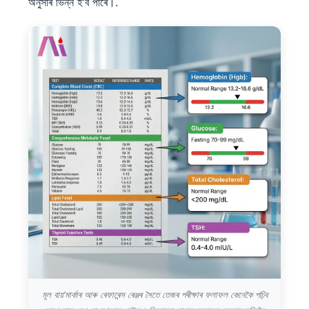
অনুসৰি ভিন্ন হ'ব পাৰে।.
মূল বায়’মাৰ্কাৰ আৰু ৰেফাৰেন্স ৰেঞ্জৰ সৈতে তেজৰ পৰীক্ষাৰ ফলাফল কেনেকৈ পঢ়িব