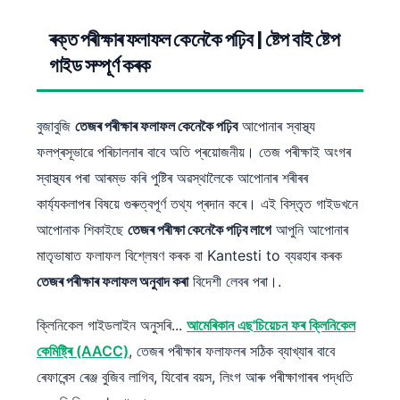
ৰক্ত পৰীক্ষাৰ ফলাফল কেনেকৈ পঢ়িব | ষ্টেপ বাই ষ্টেপ
গাইড সম্পূৰ্ণ কৰক
বুজাবুজি
তেজৰ পৰীক্ষাৰ ফলাফল কেনেকৈ পঢ়িব
আপোনাৰ স্বাস্থ্য
ফলপ্ৰসূভাৱে পৰিচালনাৰ বাবে অতি প্ৰয়োজনীয়। তেজ পৰীক্ষাই অংগৰ
স্বাস্থ্যৰ পৰা আৰম্ভ কৰি পুষ্টিৰ অৱস্থালৈকে আপোনাৰ শৰীৰৰ
কাৰ্য্যকলাপৰ বিষয়ে গুৰুত্বপূৰ্ণ তথ্য প্ৰদান কৰে। এই বিস্তৃত গাইডখনে
আপোনাক শিকাইছে
তেজৰ পৰীক্ষা কেনেকৈ পঢ়িব লাগে
আপুনি আপোনাৰ
মাতৃভাষাত ফলাফল বিশ্লেষণ কৰক বা Kantesti to ব্যৱহাৰ কৰক
তেজৰ পৰীক্ষাৰ ফলাফল অনুবাদ কৰা
বিদেশী লেবৰ পৰা।.
ক্লিনিকেল গাইডলাইন অনুসৰি...
আমেৰিকান এছ'চিয়েচন ফৰ ক্লিনিকেল
কেমিষ্ট্ৰি (AACC)
, তেজৰ পৰীক্ষাৰ ফলাফলৰ সঠিক ব্যাখ্যাৰ বাবে
ৰেফাৰেন্স ৰেঞ্জ বুজিব লাগিব, যিবোৰ বয়স, লিংগ আৰু পৰীক্ষাগাৰৰ পদ্ধতি