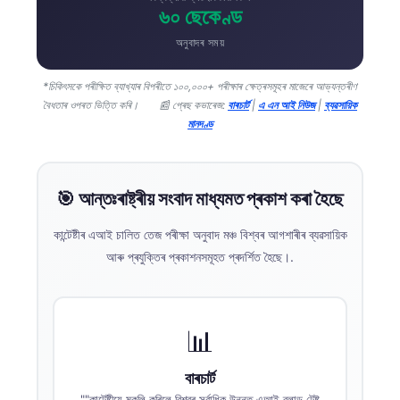
৬০ ছেকেণ্ড
অনুবাদৰ সময়
*চিকিৎসকে পৰীক্ষিত ব্যাখ্যাৰ বিপৰীতে ১০০,০০০+ পৰীক্ষাৰ ক্ষেত্ৰসমূহৰ মাজেৰে আভ্যন্তৰীণ
বৈধতাৰ ওপৰত ভিত্তি কৰি।
📰 প্ৰেছ কভাৰেজ:
বাৰচাৰ্ট
|
এ এন আই নিউজ
|
ব্যৱসায়িক
মানদণ্ড
🎯 আন্তঃৰাষ্ট্ৰীয় সংবাদ মাধ্যমত প্ৰকাশ কৰা হৈছে
কান্টেষ্টীৰ এআই চালিত তেজ পৰীক্ষা অনুবাদ মঞ্চ বিশ্বৰ আগশাৰীৰ ব্যৱসায়িক
আৰু প্ৰযুক্তিৰ প্ৰকাশনসমূহত প্ৰদৰ্শিত হৈছে।.
📊
বাৰচাৰ্ট
""কান্টেষ্টীয়ে মুকলি কৰিলে বিশ্বৰ সৰ্বাধিক উন্নত এআই ব্লাড টেষ্ট