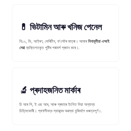
Gàidhlig
Euskara
Македонски јазик
💊 ভিটামিন আৰু খনিজ পেনেল
Latviešu valoda
Galego
বি১২, ডি, আইৰণ, ফেৰিটিন, ফ’লেটৰ মাত্ৰা। আমাৰ
বিনামূলীয়া এআই
সেৱা
ব্যক্তিগতকৃত পুষ্টিৰ পৰামৰ্শ প্ৰদান কৰে।.
සිංහල
سنڌي
پښتو
🔬 প্ৰদাহজনিত মাৰ্কাৰ
Slovenčina
Hrvatski
চি আৰ পি, ই এছ আৰ, আৰু প্ৰদাহৰ ইংগিত দিয়া অন্যান্য
Suomi
চিহ্নিতকাৰী। প্ৰণালীবদ্ধ স্বাস্থ্যৰ অৱস্থা বুজিবলৈ গুৰুত্বপূৰ্ণ।.
Қазақ тілі
Català