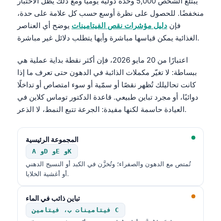
يبتلع الشخص 5,000 وحدة دولية يوميًا ومع ذلك يظل الاختبار
منخفضًا. للحصول على نظرة أوسع حسب كل علامة على حدة،
فإن
دليل مؤشرات نقص الفيتامينات
يوضح أي العناصر
الغذائية يمكن قياسها مباشرة وأيها يتطلب دلائل غير مباشرة.
اعتبارًا من 20 مايو 2026، فإن أكثر نقطة بداية عملية هي
ببساطة: لا تغيّر مكملات الذائبة في الدهون حتى تعرف ما إذا
كانت تحاليلك تُظهر نقصًا أو سمّية أو سوء امتصاص أو تداخلًا
دوائيًا، أو مجرد تباين طبيعي. قاعدة الدكتور توماس كلاين في
العيادة حاسمة لكنها مفيدة: الجرعة تتبع النمط، لا الذعر.
المجموعة الرئيسية
A وD وE وK
تُمتص مع الدهون والصفراء؛ وتُخزَّن في الكبد أو النسيج الدهني
أو أغشية الخلايا.
تباين ذائب في الماء
فيتامينات ب، فيتامين C