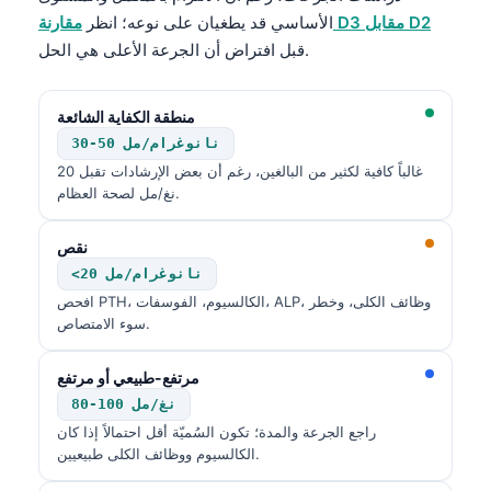
مقارنة D3 مقابل D2
الأساسي قد يطغيان على نوعه؛ انظر
قبل افتراض أن الجرعة الأعلى هي الحل.
منطقة الكفاية الشائعة
30-50 نانوغرام/مل
غالباً كافية لكثير من البالغين، رغم أن بعض الإرشادات تقبل 20
نغ/مل لصحة العظام.
نقص
<20 نانوغرام/مل
افحص PTH، الكالسيوم، الفوسفات، ALP، وظائف الكلى، وخطر
سوء الامتصاص.
مرتفع-طبيعي أو مرتفع
80-100 نغ/مل
راجع الجرعة والمدة؛ تكون السُميّة أقل احتمالاً إذا كان
الكالسيوم ووظائف الكلى طبيعيين.