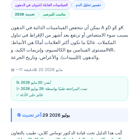
تفسير تحليل الدم
الفيتامينات القابلة للذوبان في الدهون
مناسب للمرضى
تحديث 2026
يمكن أن تنخفض الفيتامينات الذائبة في الدهون A وD وE وK
بسبب سوء الامتصاص أو ترتفع بعد أشهر من الإفراط في تناول
المكملات. غالبًا ما تكون أكثر العلامات أمانًا هي الأنماط:
مستوى الفيتامين مع الكالسيوم، وإنزيمات الكبد، وINR،
والدهون (الليبيدات)، والأعراض، وتاريخ الجرعة.
20 مايو 2026
📅
📖 ~11 دقيقة
📝 نُشر:
20 مايو 2026
🩺 تمت المراجعة طبيًا بواسطة:
29 يوليو 2026
✅ قائم على الأدلة
29 يوليو 2026
🔄 آخر تحديث:
كُتب هذا الدليل تحت قيادة
الدكتور توماس كلاين، طبيب
بالتعاون