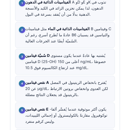
A وD وE وK تذوب في
الفيتامينات الذائبة في الدهون
الدهون، لذا يمكن تخزين الزائد في الكبد والأنسجة
الدهنية بدلًا من أن يُفقد بسرعة في البول.
الفيتامينات الذائبة في الماء
مثل فيتامينات B وفيتامين C
عادةً ما تُطرح أسرع، رغم أن B6 والنياسين قد يسببان
السُميّة أيضًا عند الجرعات العالية.
يُشتبه بها عادةً عندما يكون مستوى
سُميّة فيتامين D
فيتامين D (25-OH) أعلى من 150 ng/mL، خصوصًا
عند ارتفاع الكالسيوم فوق 10.5 mg/dL.
يُقترح بانخفاض الريتينول في المصل
نقص فيتامين A
عن 20 µg/dL، لكن العدوى وانخفاض بروتين الارتباط
بالريتينول قد يجعلان النتائج مضللة.
يكون أكثر موثوقية عندما يُفسَّر ألفا-
نقص فيتامين E
توكوفيرول مقارنةً بالكوليسترول أو إجمالي الليبيدات،
وليس كرقم منفرد.