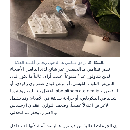
يرافق فيتامين هـ الدهون ويحمي أغشية الخلايا.
الشكل 5:
نقص فيتامين هـ الحقيقي غير شائع لدى البالغين الأصحاء
الذين يتناولون غذاءً متنوعاً. عندما أراه، غالباً ما يكون لدى
المريض التليف الكيسي، أو مرض كبدي صفراوي ركودي، أو
اعتلال بيتا-ليبوبروتينيميا (abetalipoproteinemia)، أو قصور
شديد في البنكرياس، أو جراحة سابقة في الأمعاء؛ وقد تشمل
الأعراض اعتلالاً عصبياً، وضعف التوازن، فقدان الإحساس
بالاهتزاز، وفقر دم انحلالي.
إن الجرعات العالية من فيتامين هـ ليست آمنة لأنها قد تتداخل