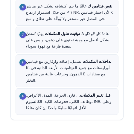
نقص فيتامين ك
غالبًا ما يتم اكتشافه بشكل غير مباشر
من خلال استمرار ارتفاع PT/INR، لأن اختبار فيتامين K
في المصل غير مستقر ولا يُوحَّد على نطاق واسع.
توقيت تناول المكملات
يهمّ: تُمتصّ A وD وE وK عادةً
بشكل أفضل مع وجبة تحتوي على دهون، وليس على
معدة فارغة مع قهوة سوداء.
تداخلات المكملات
تشمل: إضافة وارفارين مع فيتامين
K، أورليستات مع جميع الفيتامينات الأربعة الذائبة في
الدهون، وجرعات عالية من فيتامين E مع مضادات
التخثر.
قبل تغيير المكملات
, ، قارن الجرعة، المدة، الأعراض،
وظائف الكلى، فحوصات الكبد، الكالسيوم، INR، وعلى
الأقل اتجاهًا سابقًا واحدًا إن كان متاحًا.