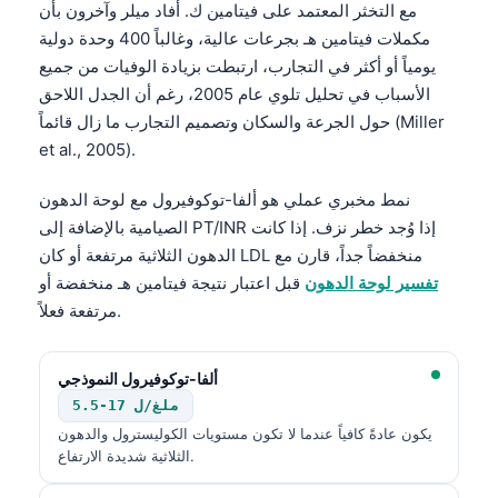
مع التخثر المعتمد على فيتامين ك. أفاد ميلر وآخرون بأن
مكملات فيتامين هـ بجرعات عالية، وغالباً 400 وحدة دولية
يومياً أو أكثر في التجارب، ارتبطت بزيادة الوفيات من جميع
الأسباب في تحليل تلوي عام 2005، رغم أن الجدل اللاحق
حول الجرعة والسكان وتصميم التجارب ما زال قائماً (Miller
et al., 2005).
نمط مخبري عملي هو ألفا-توكوفيرول مع لوحة الدهون
الصيامية بالإضافة إلى PT/INR إذا وُجد خطر نزف. إذا كانت
الدهون الثلاثية مرتفعة أو كان LDL منخفضاً جداً، قارن مع
تفسير لوحة الدهون
قبل اعتبار نتيجة فيتامين هـ منخفضة أو
مرتفعة فعلاً.
ألفا-توكوفيرول النموذجي
5.5-17 ملغ/ل
يكون عادةً كافياً عندما لا تكون مستويات الكوليسترول والدهون
الثلاثية شديدة الارتفاع.