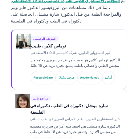
مع
المجلس الاستشاري الطبي لشركة كانتيستي للذكاء الاصطناعي
,
، بما في ذلك مساهمات من البروفيسور الدكتور هانز ويبر
والمراجعة الطبية من قبل الدكتورة سارة ميتشل، الحاصلة على
دكتوراه في الطب ودكتوراه في الفلسفة.
المؤلف الرئيسي
توماس كلاين، طبيب
كبير المسؤولين الطبيين، شركة كانتيستي للذكاء الاصطناعي
الدكتور توماس كلاين هو طبيب أمراض دم سريري معتمد من
المجلس الطبي وأخصائي باطنة، يتمتع بخبرة تزيد عن 15 عامًا
في طب المختبرات والتحليل السريري المدعوم بالذكاء
الاصطناعي. بصفته كبير مسؤولي الشؤون الطبية في
أوركيد
Academia.edu
جوجل سكولار
ResearchGate
Kantesti AI، يوفّر إشرافًا سريريًا على دقة المعلومات الطبية
للشبكة العصبية المملوكة. وقد نشر الدكتور كلاين على نطاق
واسع حول تفسير المؤشرات الحيوية والتشخيصات المخبرية
في موضوعات طب المختبرات.
مراجع طبي
سارة ميتشل، دكتوراه في الطب، دكتوراه في
الفلسفة
كبير المستشارين الطبيين - علم الأمراض السريرية والطب الباطني
الدكتورة سارة ميتشل هي اختصاصية أمراض سريرية معتمدة
من مجلس الإدارة، وتتمتع بخبرة تزيد عن 18 عامًا في طب
المختبرات والتحليل التشخيصي. تحمل شهادات تخصص في