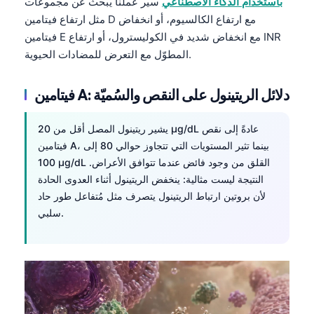
باستخدام الذكاء الاصطناعي
سير عملنا يبحث عن مجموعات
مثل ارتفاع فيتامين D مع ارتفاع الكالسيوم، أو انخفاض
فيتامين E مع انخفاض شديد في الكوليسترول، أو ارتفاع INR
المطوّل مع التعرض للمضادات الحيوية.
فيتامين A: دلائل الريتينول على النقص والسُميّة
يشير ريتينول المصل أقل من 20 µg/dL عادةً إلى نقص
فيتامين A، بينما تثير المستويات التي تتجاوز حوالي 80 إلى
100 µg/dL القلق من وجود فائض عندما تتوافق الأعراض.
النتيجة ليست مثالية: ينخفض الريتينول أثناء العدوى الحادة
لأن بروتين ارتباط الريتينول يتصرف مثل مُتفاعل طور حاد
سلبي.