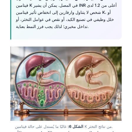
فيتامين K في المصل. يمكن أن يشير INR أعلى من 1.2 لدى
Frysk
شخص لا يتناول وارفارين إلى انخفاض تأثير فيتامين K، أو
Esperanto
خلل وظيفي في تصنيع الكبد، أو نقص في عوامل التخثر، أو
Беларуская мова
تداخل مخبري؛ لذلك يجب فرز النمط بعناية.
Татар теле
Кыргызча
ئۇيغۇرچە
Cebuano
Basa Jawa
ພາສາລາວ
Монгол
Afrikaans
العربية المغربية
Occitan
غالبًا ما يُستدل على حالة فيتامين K من نتائج التخثر.
الشكل 6: