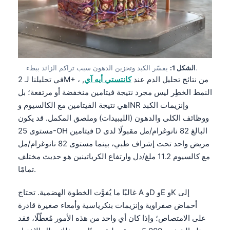
يفسّر الكبد وتخزين الدهون سبب تراكم الزائد ببطء.
الشكل 1:
في تحليلنا لـ 2M+ من نتائج تحليل الدم عند
كانتستي أيه آي
, ،
النمط الخطِر ليس مجرد نتيجة فيتامين منخفضة أو مرتفعة؛ بل
هي نتيجة الفيتامين مع الكالسيوم وINR وإنزيمات الكبد
ووظائف الكلى والدهون (الليبيدات) وملصق المكمل. قد يكون
مستوى 25-OH فيتامين D البالغ 82 نانوغرام/مل مقبولًا لدى
مريض واحد تحت إشراف طبي، بينما مستوى 82 نانوغرام/مل
مع كالسيوم 11.2 ملغ/دل وارتفاع الكرياتينين هو حديث مختلف
تمامًا.
غالبًا ما يُفوَّت الخطوة الهضمية. تحتاج A وD وE وK إلى
أحماض صفراوية وإنزيمات بنكرياسية وأمعاء صغيرة قادرة
على الامتصاص؛ وإذا كان أي واحد من هذه الأمور مُعطّلًا، فقد