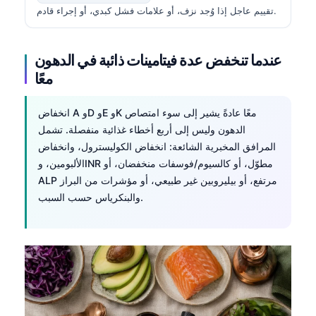
تقييم عاجل إذا وُجد نزف، أو علامات فشل كبدي، أو إجراء قادم.
தமிழ்
తెలుగు
عندما تنخفض عدة فيتامينات ذائبة في الدهون
मराठी
معًا
اردو
انخفاض A وD وE وK معًا عادةً يشير إلى سوء امتصاص
বাংলা
الدهون وليس إلى أربع أخطاء غذائية منفصلة. تشمل
Shqip
المرافق المخبرية الشائعة: انخفاض الكوليسترول، وانخفاض
Magyar
الألبومين، وINR مطوّل، أو كالسيوم/فوسفات منخفضان، أو
ALP مرتفع، أو بيليروبين غير طبيعي، أو مؤشرات من البراز
Slovenščina
والبنكرياس حسب السبب.
한국어
Polski
Lietuvių kalba
Русский
ქართული