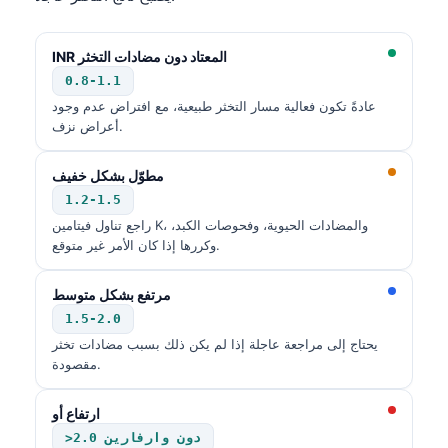
Català
O‘zbekcha
INR المعتاد دون مضادات التخثر
Українська
0.8-1.1
عادةً تكون فعالية مسار التخثر طبيعية، مع افتراض عدم وجود
አማርኛ
أعراض نزف.
Kiswahili
مطوّل بشكل خفيف
ភាសាខ្មែរ
1.2-1.5
ဗမာစာ
راجع تناول فيتامين K، والمضادات الحيوية، وفحوصات الكبد،
وكررها إذا كان الأمر غير متوقع.
ไทย
Tagalog
مرتفع بشكل متوسط
Tiếng Việt
1.5-2.0
يحتاج إلى مراجعة عاجلة إذا لم يكن ذلك بسبب مضادات تخثر
Bahasa Melayu
مقصودة.
മലയാളം
ಕನ್ನಡ
ارتفاع أو
>2.0 دون وارفارين
ગુજરાતી