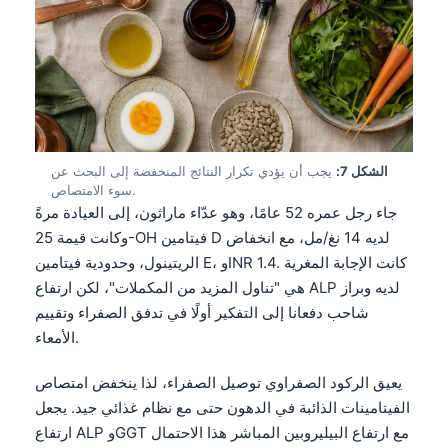
Čeština
日本語
Eesti
Azərbaycan dili
Bosanski
الشكل 7:
يجب أن يؤدي تكرار النتائج المنخفضة إلى البحث عن
Svenska
سوء الامتصاص.
Српски језик
جاء رجل عمره 52 عامًا، وهو عدّاء ماراثون، إلى العيادة مرةً
وكانت قيمة 25-OH فيتامين D لديه 14 نغ/مل، مع انخفاض
Íslenska
الريتينول، وحدودية فيتامين E، وINR 1.4. كانت الإجابة المغرية
Հայերեն
هي "تناول المزيد من المكملات"، لكن ارتفاع ALP لديه وبراز
Bahasa Indonesia
شاحب دفعانا إلى التفكير أولًا في تدفق الصفراء وتقييم
الأمعاء.
हिन्दी
Nederlands
يعيق الركود الصفراوي توصيل الصفراء، لذا ينخفض امتصاص
Dansk
الفيتامينات الذائبة في الدهون حتى مع نظام غذائي جيد. يجعل
ارتفاع ALP وGGT مع ارتفاع البيليروبين المباشر هذا الاحتمال
Български