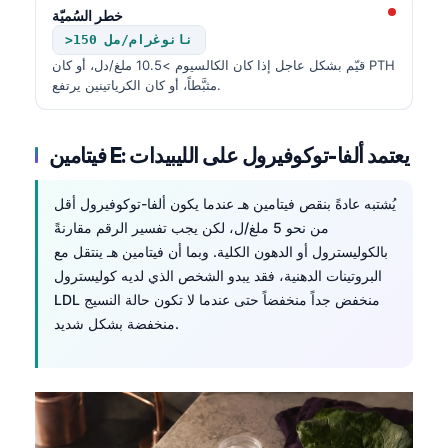
خطر السُميّة
>150 نانوغرام/مل
قيّم بشكل عاجل إذا كان الكالسيوم >10.5 ملغ/دل، أو كان PTH
مثبَّطاً، أو كان الكرياتينين يرتفع.
فيتامين E: يعتمد ألفا-توكوفيرول على الليبيدات
يُشتبه عادةً بنقص فيتامين هـ عندما يكون ألفا-توكوفيرول أقل
من نحو 5 ملغ/ل، لكن يجب تفسير الرقم مقارنةً
بالكوليسترول أو الدهون الكلية. وبما أن فيتامين هـ ينتقل مع
البروتينات الدهنية، فقد يبدو الشخص الذي لديه كوليسترول
LDL منخفض جداً منخفضاً حتى عندما لا تكون حالة النسيج
منخفضة بشكل شديد.