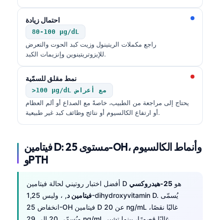
احتمال زيادة
80-100 µg/dL
راجع مكملات الريتينول وزيت كبد الحوت والتعرض
للإيزوتريتينوين وإنزيمات الكبد.
نمط مقلق للسمّية
>100 µg/dL مع أعراض
يحتاج إلى مراجعة من الطبيب، خاصةً مع الصداع أو ألم العظام
أو ارتفاع الكالسيوم أو نتائج وظائف كبد غير طبيعية.
فيتامين D: مستوى 25-OH، وأنماط الكالسيوم
وPTH
أفضل اختبار روتيني لحالة فيتامين D هو
25-هيدروكسي
فيتامين د
, ، وليس 1,25-dihydroxyvitamin D. يُسمّى
انخفاض 25-OH فيتامين D عن 20 ng/mL غالبًا نقصًا،
ويُسمّى 20 إلى 29 ng/mL غالبًا قصورًا، بينما تشير