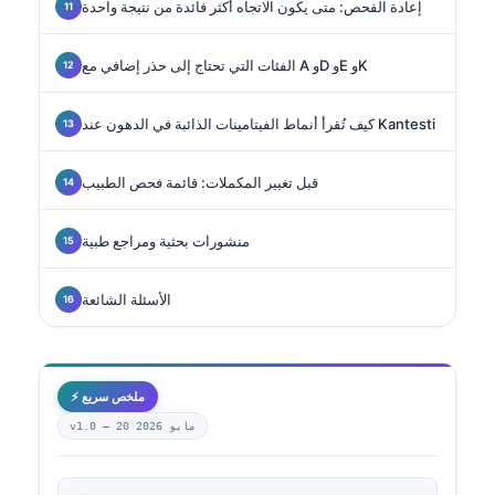
إعادة الفحص: متى يكون الاتجاه أكثر فائدة من نتيجة واحدة
الفئات التي تحتاج إلى حذر إضافي مع A وD وE وK
كيف تُقرأ أنماط الفيتامينات الذائبة في الدهون عند Kantesti
قبل تغيير المكملات: قائمة فحص الطبيب
منشورات بحثية ومراجع طبية
الأسئلة الشائعة
⚡ ملخص سريع
20 مايو 2026
v1.0 —