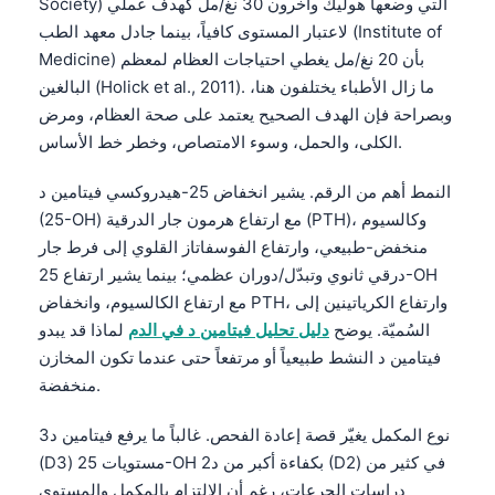
Society) التي وضعها هوليك وآخرون 30 نغ/مل كهدف عملي
لاعتبار المستوى كافياً، بينما جادل معهد الطب (Institute of
Medicine) بأن 20 نغ/مل يغطي احتياجات العظام لمعظم
البالغين (Holick et al., 2011). ما زال الأطباء يختلفون هنا،
وبصراحة فإن الهدف الصحيح يعتمد على صحة العظام، ومرض
الكلى، والحمل، وسوء الامتصاص، وخطر خط الأساس.
النمط أهم من الرقم. يشير انخفاض 25-هيدروكسي فيتامين د
(25-OH) مع ارتفاع هرمون جار الدرقية (PTH)، وكالسيوم
منخفض-طبيعي، وارتفاع الفوسفاتاز القلوي إلى فرط جار
درقي ثانوي وتبدّل/دوران عظمي؛ بينما يشير ارتفاع 25-OH
مع ارتفاع الكالسيوم، وانخفاض PTH، وارتفاع الكرياتينين إلى
السُميّة. يوضح
دليل تحليل فيتامين د في الدم
لماذا قد يبدو
فيتامين د النشط طبيعياً أو مرتفعاً حتى عندما تكون المخازن
منخفضة.
نوع المكمل يغيّر قصة إعادة الفحص. غالباً ما يرفع فيتامين د3
(D3) مستويات 25-OH بكفاءة أكبر من د2 (D2) في كثير من
دراسات الجرعات، رغم أن الالتزام بالمكمل والمستوى