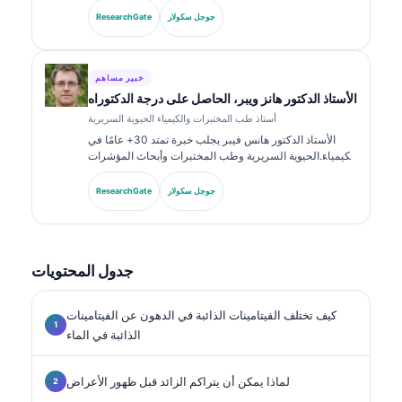
الكيمياء السريرية، ونشرت على نطاق واسع حول لوحات
جوجل سكولار
ResearchGate
المؤشرات الحيوية والتحليل في الممارسة السريرية.
خبير مساهم
الأستاذ الدكتور هانز ويبر، الحاصل على درجة الدكتوراه
أستاذ طب المختبرات والكيمياء الحيوية السريرية
الأستاذ الدكتور هانس فيبر يجلب خبرة تمتد 30+ عامًا في
الكيمياء الحيوية السريرية وطب المختبرات وأبحاث المؤشرات
الحيوية. بصفته الرئيس السابق للجمعية الألمانية للكيمياء
السريرية، يتخصص في تحليل لوحات التشخيص، وتوحيد
جوجل سكولار
ResearchGate
المؤشرات الحيوية، والطب المخبري المدعوم بالذكاء
الاصطناعي.
جدول المحتويات
كيف تختلف الفيتامينات الذائبة في الدهون عن الفيتامينات
الذائبة في الماء
لماذا يمكن أن يتراكم الزائد قبل ظهور الأعراض