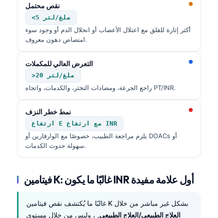
نقص محتمل
<5 ملغ/لتر
أكثر إثارة للقلق مع اعتلال الأعصاب أو انحلال الدم أو وجود سوء
امتصاص دهون معروف.
التعرض العالي للمكملات
>20 ملغ/لتر
راجع الجرعة، ومضادات التخثر، والكدمات، واتجاه PT/INR.
نمط خطر النزف
ارتفاع E مع ارتفاع INR
يلزم مراجعة الطبيب، خصوصًا مع الوارفارين أو DOACs أو
سهولة حدوث الكدمات.
فيتامين K: غالبًا ما يكون INR أول علامة مفيدة
Norsk bokmål
غالبًا ما يُكتشف نقص فيتامين K بشكل غير مباشر من خلال
Ślōnskŏ gŏdka
العلاج الطبيعي/العلاج الطبيعي
, ، وليس من خلال مستوى