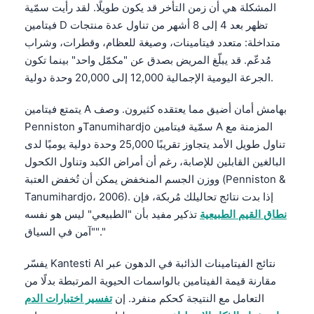
المشكلة هي أن زمن التأخر قد يكون طويلًا. لقد رأيت سمّية
فيتامين D تظهر بعد 4 إلى 8 أشهر من تناول عدة منتجات
متداخلة: متعدد فيتامينات، وصيغة للعظام، وقطرات، وشراب
مُدعّم. قد يبلّغ المريض بصدق عن "مكمّل واحد" بينما تكون
الجرعة اليومية الإجمالية 12,000 إلى 20,000 وحدة دولية.
يتمتع فيتامين A بهامش أمان أضيق مما يعتقده كثيرون. وصف
Penniston وTanumihardjo سمّية فيتامين A المزمنة مع
تناول طويل الأمد يتجاوز تقريبًا 25,000 وحدة دولية يوميًا لدى
البالغين القابلين للإصابة، رغم أن أمراض الكبد وتناول الكحول
ووزن الجسم المنخفض يمكن أن تُخفض العتبة (Penniston &
Tanumihardjo، 2006). إذا بدت نتائج تحاليلك مُربكة، فإن
نطاق القيم الطبيعية
تذكير مفيد بأن "الطبيعي" ليس هو نفسه
"آمن في السياق"."
يفسّر Kantesti AI نتائج الفيتامينات الذائبة في الدهون عبر
مقارنة قيمة الفيتامين بالواسمات الحيوية المرتبطة بدلًا من
التعامل مع النتيجة كحكم منفرد. إن
تفسير اختبارات الدم