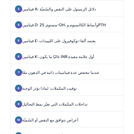
فيتامين A: دلائل الريتينول على النقص والسُميّة
فيتامين D: مستوى 25-OH، وأنماط الكالسيوم وPTH
فيتامين E: يعتمد ألفا-توكوفيرول على الليبيدات
فيتامين K: غالبًا ما يكون INR أول علامة مفيدة
عندما تنخفض عدة فيتامينات ذائبة في الدهون معًا
توقيت المكملات: لماذا تؤثر الوجبة
تداخلات المكملات التي تغيّر نمط التحاليل
أعراض تتوافق مع النقص أو السُميّة