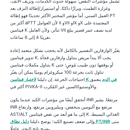
Gàidhlig
تشمل مؤشرات النقص: سهولة حدوث الكدمات، ونزيف الأنف،
وغزارة الطمث، وبرازًا داكنًا، أو استمرار/إطالة النزف بعد
Euskara
العمل السني. أما مؤشر المختبر الأكثر تحديدًا فهو إطالة PT
Македонски јазик
أكثر من aPTT لأن العوامل II وVII وIX وX المعتمدة على
Latviešu valoda
فيتامين K تتأثر، ولأن العامل VII لديه نصف عمر قصير يبلغ
تقريبًا 4 إلى 6 ساعات.
Galego
অসমীয়া
يغيّر الوارفارين التفسير بالكامل لأنه يحجب بشكل متعمد إعادة
تدوير فيتامين K. يجب ألا يبدأ مريض يتناول وارفارين فجأة
සිංහල
بتناول مكملات فيتامين K أو يوقفها دون طبيب مُوصٍ؛ حتى
سنڌي
تناول ثابت بجرعة 100 ميكروغرام يوميًا يمكن أن يغيّر
پښتو
لاختبار فيتامين K في الدم
يتعمق
احتياجات الجرعة. إن دليلنا
أكثر في PIVKA-II والأوستيوكالسين غير المُكرب.
Slovenčina
أتحقق أيضًا من مؤشرات الكبد عندما يكون INR مرتفعًا. يشير
Hrvatski
INR مرتفع مع ألبومين منخفض، وبيليروبين مرتفع، وارتفاع
AST/ALT إلى ما هو أبعد من نقص فيتامين K الغذائي البسيط،
Suomi
متى
دليل نطاق PT/INR
وإلى ضعف تصنيع الكبد؛ يوضح دليلنا
Қазақ тілі
يصبح ناتج التخثر عاجلًا.