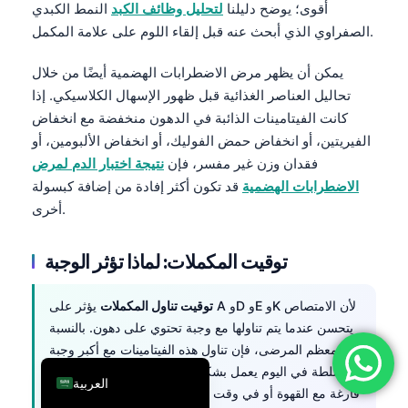
أقوى؛ يوضح دليلنا
لتحليل وظائف الكبد
النمط الكبدي
فارسی
الصفراوي الذي أبحث عنه قبل إلقاء اللوم على علامة المكمل.
简体中文
يمكن أن يظهر مرض الاضطرابات الهضمية أيضًا من خلال
Română
تحاليل العناصر الغذائية قبل ظهور الإسهال الكلاسيكي. إذا
Türkçe
كانت الفيتامينات الذائبة في الدهون منخفضة مع انخفاض
الفيريتين، أو انخفاض حمض الفوليك، أو انخفاض الألبومين، أو
Ελληνικά
فقدان وزن غير مفسر، فإن
نتيجة اختبار الدم لمرض
Português
الاضطرابات الهضمية
قد تكون أكثر إفادة من إضافة كبسولة
Español
أخرى.
Italiano
توقيت المكملات: لماذا تؤثر الوجبة
עִבְרִית
Français
توقيت تناول المكملات
يؤثر على A وD وE وK لأن الامتصاص
Deutsch
يتحسن عندما يتم تناولها مع وجبة تحتوي على دهون. بالنسبة
لمعظم المرضى، فإن تناول هذه الفيتامينات مع أكبر وجبة
English
مختلطة في اليوم يعمل بشكل أفضل من تناولها على معدة
العربية
فارغة مع القهوة أو في وقت متأخر من الليل بعد عشاء قليل