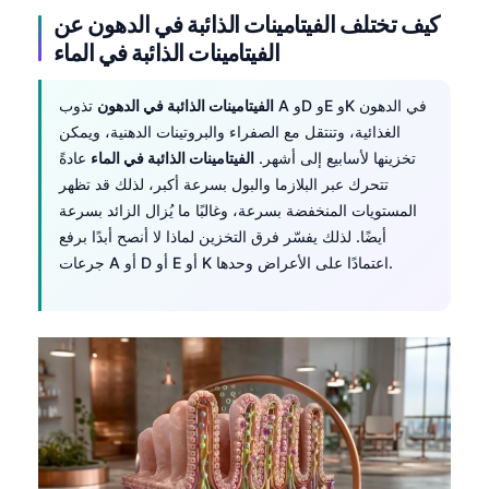
كيف تختلف الفيتامينات الذائبة في الدهون عن
الفيتامينات الذائبة في الماء
الفيتامينات الذائبة في الدهون
تذوب A وD وE وK في الدهون
الغذائية، وتنتقل مع الصفراء والبروتينات الدهنية، ويمكن
تخزينها لأسابيع إلى أشهر.
الفيتامينات الذائبة في الماء
عادةً
تتحرك عبر البلازما والبول بسرعة أكبر، لذلك قد تظهر
المستويات المنخفضة بسرعة، وغالبًا ما يُزال الزائد بسرعة
أيضًا. لذلك يفسّر فرق التخزين لماذا لا أنصح أبدًا برفع
جرعات A أو D أو E أو K اعتمادًا على الأعراض وحدها.