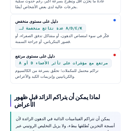
عادةً ما يُخزَّن أقل ويُطرح بسرعة أكبر، رغم حدوث سمّية
بجرعات عالية لدى بعض الأشخاص أيضًا.
دليل على مستوى منخفض
عدة نتائج منخفضة لـ A/D/E/K
فكّر في سوء امتصاص الدهون، أو مشاكل تدفق الصفراء، أو
قصور البنكرياس، أو جراحة السمنة.
دليل على مستوى مرتفع
A أو D مرتفع مع مؤشرات على تأثر الأعضاء
تراكم محتمل للمكملات؛ تحقّق بسرعة من الكالسيوم
والكرياتينين وإنزيمات الكبد والأعراض.
لماذا يمكن أن يتراكم الزائد قبل ظهور
الأعراض
يمكن أن تتراكم الفيتامينات الذائبة في الدهون الزائدة لأن
أنسجة التخزين تُطلقها ببطء، ولا يزيل التخليص الروتيني عبر