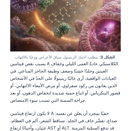
يتطلب اختبار الريتينول سياق الأعراض ووعيًا بالالتهاب.
الشكل 3:
يسبب نقص فيتامين A الكلاسيكي عادةً العمى الليلي وجفاف
العينين وجلدًا خشنًا وضعف وظيفة الحاجز المناعي. في
العيادات الواقعية، أرى غالبًا ريتينولًا على الحدّ في الأشخاص
الذين يعانون من ركود صفراوي، أو مرض الأمعاء الالتهابي، أو
قصور البنكرياس، أو اتباع حمية شديدة انخفاض الدهون، أو بعد
جراحة السمنة التي تسبب سوء الامتصاص.
لا يكون ارتفاع فيتامين A خفيًا بمجرد أن يعلن عن نفسه:
صداع، تقشّر جاف في الجلد، تساقط الشعر، ألم في العظام،
غثيان، وأحيانًا ارتفاع AST أو ALT. قد تدفع السمّية المزمنة