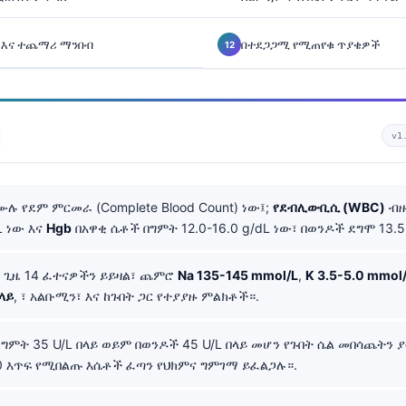
እና ተጨማሪ ማንበብ
በተደጋጋሚ የሚጠየቁ ጥያቄዎች
v1
ሉ የደም ምርመራ (Complete Blood Count) ነው፤;
የደብሊውቢሲ (WBC)
ብዙ
/L ነው እና
Hgb
በአዋቂ ሴቶች በግምት 12.0-16.0 g/dL ነው፣ በወንዶች ደግሞ 13.5-
ጊዜ 14 ፈተናዎችን ይይዛል፣ ጨምሮ
Na 135-145 mmol/L
,
K 3.5-5.0 mmol
ላይ
, ፣ አልቡሚን፣ እና ከጉበት ጋር የተያያዙ ምልክቶች።.
ግምት 35 U/L በላይ ወይም በወንዶች 45 U/L በላይ መሆን የጉበት ሴል መበሳጨትን 
10 እጥፍ የሚበልጡ እሴቶች ፈጣን የህክምና ግምገማ ይፈልጋሉ።.