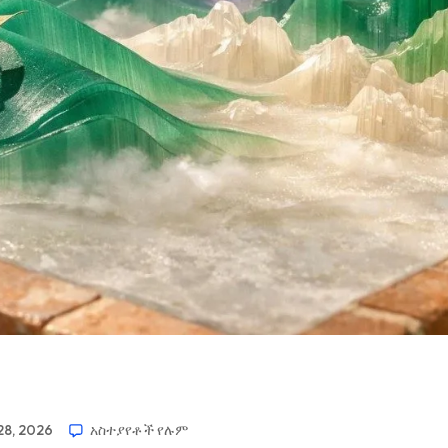
8, 2026
አስተያየቶች የሉም