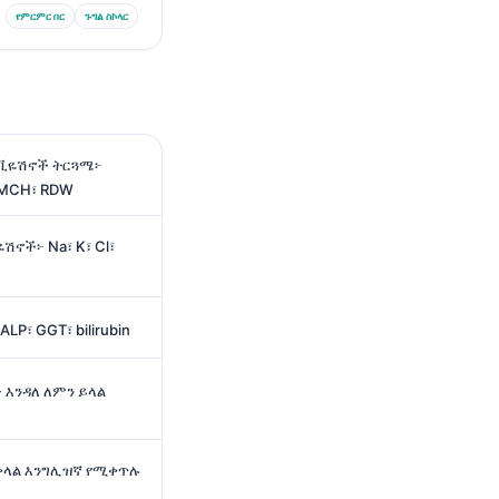
የምርምር በር
ጉግል ስኮላር
ሬቪዬሽኖች ትርጓሜ፦
 MCH፣ RDW
ሽኖች፦ Na፣ K፣ Cl፣
LP፣ GGT፣ bilirubin
 እንዳለ ለምን ይላል
 ቀላል እንግሊዝኛ የሚቀጥሉ