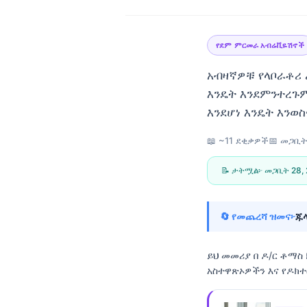
የደም ምርመራ አብሬቪዬሽኖች
አብዛኛዎቹ የላቦራቶሪ 
እንዴት እንደምንተረጉም
እንደሆነ እንዴት እንወስ
📖 ~11 ደቂቃዎች
📅
መጋቢት 
📝 ታትሟል፦
መጋቢት 28,
🔄 የመጨረሻ ዝመና፦
ጁላ
ይህ መመሪያ በ
ዶ/ር ቶማስ
አስተዋጽኦዎችን እና የዶክ
Norsk bokmål
Ślōnskŏ gŏdka