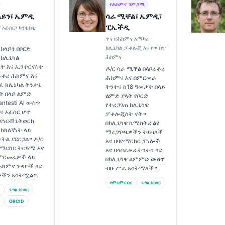
የሕክምና ገምጋሚ
ላይን፣ ኤምዲ
ሳራ ሚቸል፣ ኤምዲ፣
ፒኤችዲ
 ኦፊሰር፣ ካንቴስቲ
ዋና የሕክምና አማካሪ -
ክሊኒካል ፓቶሎጂ እና የውስጥ
 ክላይን በቦርድ
ሕክምና
የክሊኒካል
ት እና ኢንተርናስት
ዶ/ር ሳራ ሚቸል በላቦራቶሪ
ራቶሪ ሕክምና እና
ሕክምና እና በምርመራ
ገፈ ክሊኒካል ትንታኔ
ትንተና ከ18 ዓመታት በላይ
ት በላይ ልምድ
ልምድ ያላት የቦርድ
ntesti AI ውስጥ
የተረጋገጠ ክሊኒካዊ
ና ኦፊሰር ሆኖ
ፓቶሎጂስት ናት።
 የነርቭ ኔትወርክ
በክሊኒካዊ ኬሚስትሪ ልዩ
ክክለኛነት ላይ
ማረጋገጫዎችን ትይዛለች
ትትል ያደርጋል። ዶ/ር
እና በባዮማርከር ፓነሎች
ዮማርከር ትርጓሜ እና
እና በላቦራቶሪ ትንተና ላይ
 ምርመራዎች ላይ
በክሊኒካዊ ልምምድ ውስጥ
ሕክምና ጉዳዮች ላይ
ብዙ ሥራ አሳትማለች።.
ቶችን አሳትሟል።.
የምርምር በር
ጉግል ስኮላር
ጉግል ስኮላር
ORCID