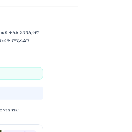
 ወደ ቀላል እንግሊዝኛ
ትኩረት የሚፈልግ
ር ሃንስ ዌበር