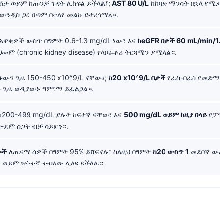
ሽታ ወይም ከጡንቻ ጉዳት ሊከፍል ይችላል፤;
AST 80 U/L
ከከባድ ማንሳት በኋላ የሚ
ጃውንዲስ ጋር በጣም በተለየ መልኩ ይተረጎማል።.
አዋቂዎች ውስጥ በግምት 0.6-1.3 mg/dL ነው፣ እና
ከeGFR በታች 60 mL/min/1
መም (chronic kidney disease) የላቦራቶሪ ትርጓሜን ያሟላል።.
ውን ጊዜ 150-450 x10^9/L ናቸው፤;
ከ20 x10^9/L በታች
የራስ-በራስ የመድማ
ዙ ጊዜ ወዲያውኑ ግምገማ ይፈልጋል።.
ከ200-499 mg/dL ያሉት ከፍተኛ ናቸው፣ እና
500 mg/dL ወይም ከዚያ በላይ
የፓን
ብ-ደም ስጋት ብቻ ሳይሆን።.
ሎች
ለጤናማ ሰዎች በግምት 95% ይሸፍናሉ፣ ስለዚህ በግምት
ከ20 ውስጥ 1
መደበኛ ው
 ወይም ዝቅተኛ ተብለው ሊለዩ ይችላሉ።.