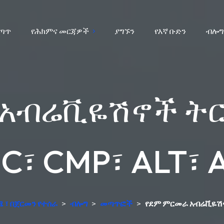
ሰጣጥ
የሕክምና መርጃዎች
ያግኙን
የእኛ ቡድን
ብሎግ
አብሬቪዬሽኖች ት
C፣ CMP፣ ALT፣ 
ሜ ፣ በጀርመን የተሰራ
>
ብሎግ
>
መጣጥፎች
>
የደም ምርመራ አብሬቪዬሽኖ