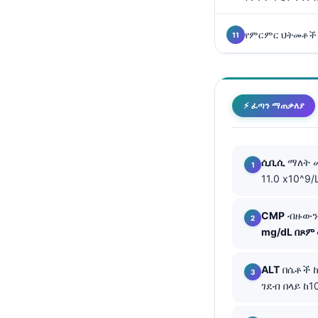
Català
O‘zbekcha
የምርምር ህትመቶች 
Українська
Kiswahili
ភាសាខ្មែរ
⚡ ፈጣን ማጠቃለያ
ဗမာစာ
ไทย
ሲቢሲ
ማለት ሙ
Tagalog
11.0 x10^9
Tiếng Việt
CMP
ብዙውን 
Bahasa Melayu
mg/dL በጾም 
മലയാളം
ಕನ್ನಡ
ALT
በሴቶች ከ
ገደብ በላይ ከ
ગુજરાતી
தமிழ்