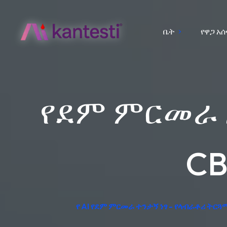
ቤት
የዋጋ አ
የደም ምርመራ 
CB
የ AI የደም ምርመራ ተንታኝ ነፃ - የላብራቶሪ ትርጓ