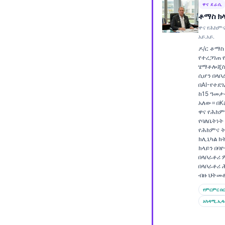
ዋና ደራሲ
Frysk
ቶማስ ክ
Esperanto
ዋና የሕክምና
አይ.አይ.
Беларуская мова
ዶ/ር ቶማስ
የተረጋገጠ 
Татар теле
ሄማቶሎጂስ
ሲሆን በላቦ
Кыргызча
በAI-የተደ
ئۇيغۇرچە
ከ15 ዓመታ
አለው። በKa
Cebuano
ዋና የሕክም
የባለቤትነት
Basa Jawa
የሕክምና ት
ክሊኒካል ክ
ພາສາລາວ
ክላይን በባ
በላቦራቶሪ
Монгол
በላቦራቶሪ 
ብዙ ህትመ
Afrikaans
የምርምር በር
العربية المغربية
አካዳሚ.ኢዱ
Occitan