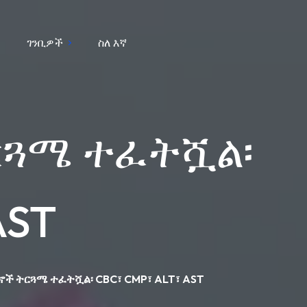
ገንቢዎች
ስለ እኛ
ርጓሜ ተፈትሿል፡
AST
ች ትርጓሜ ተፈትሿል፡ CBC፣ CMP፣ ALT፣ AST