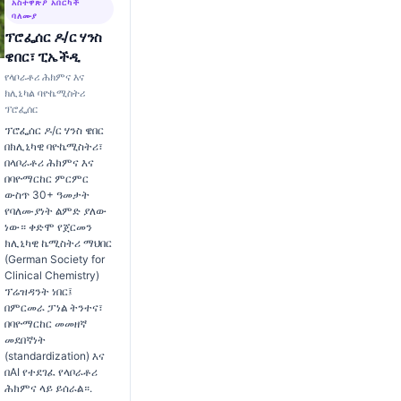
አስተዋጽዖ አበርካች
ባለሙያ
ፕሮፌሰር ዶ/ር ሃንስ
ዌበር፣ ፒኤችዲ
የላቦራቶሪ ሕክምና እና
ክሊኒካል ባዮኬሚስትሪ
ፕሮፌሰር
ፕሮፌሰር ዶ/ር ሃንስ ዌበር
በክሊኒካዊ ባዮኬሚስትሪ፣
በላቦራቶሪ ሕክምና እና
በባዮማርከር ምርምር
ውስጥ 30+ ዓመታት
የባለሙያነት ልምድ ያለው
ነው። ቀድሞ የጀርመን
ክሊኒካዊ ኬሚስትሪ ማህበር
(German Society for
Clinical Chemistry)
ፕሬዝዳንት ነበር፤
በምርመራ ፓነል ትንተና፣
በባዮማርከር መመዘኛ
መደበኛነት
(standardization) እና
በAI የተደገፈ የላቦራቶሪ
ሕክምና ላይ ይሰራል።.