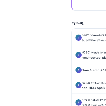
Gàidhlig
Euskara
Македонски јазик
ማውጫ
Latviešu valoda
Galego
በጣም የተለመዱ የደ
অসমীয়া
ትርጉማቸው ምንድን
සිංහල
የCBC የተለያዩ ክፍ
سنڌي
lymphocytes፣ pl
پښتو
የኩላሊት አጭር ቃላት፦
Slovenčina
የሊፒድ ፓነል አብሬቪዬ
Hrvatski
non-HDL፣ ApoB
Suomi
የትኞቹ አብሬቪዬሽኖ
Қазақ тілі
የትኞቹ ጥቂት ቀናት