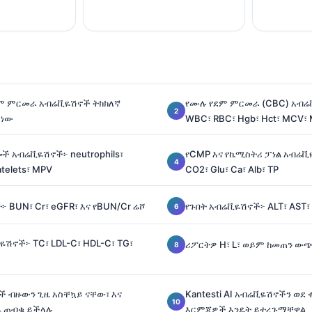
ም ምርመራ አብሬቪዬሽኖች ትክክለኛ
የሙሉ የደም ምርመራ (CBC) አብ
 ነው
WBC፣ RBC፣ Hgb፣ Hct፣ MCV፣
ሎች አብሬቪዬሽኖች፦ neutrophils፣
የCMP እና የኬሚስትሪ ፓነል አብሬቪዬ
atelets፣ MPV
CO2፣ Glu፣ Ca፣ Alb፣ TP
 BUN፣ Cr፣ eGFR፣ እና የBUN/Cr ሬሾ
የጉበት አብሬቪዬሽኖች፦ ALT፣ AST፣ A
ሽኖች፦ TC፣ LDL-C፣ HDL-C፣ TG፣
ሪፖርትዎ H፣ L፣ ወይም ከመጠን ውጭ
ች ብዙውን ጊዜ አስቸኳይ ናቸው፣ እና
Kantesti AI አብሬቪዬሽኖችን ወደ
 ሊጠብቁ ይችላሉ
እርምጃዎች እንዴት ይተረጉማቸዋል