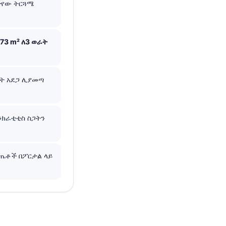
ታየው ትርጓሜ
.73 m² ለ3 ወራት
ት አደጋ ሊያመጣ
ክራቲቲስ ስጋትን
ጤቶች በፖርታል ላይ