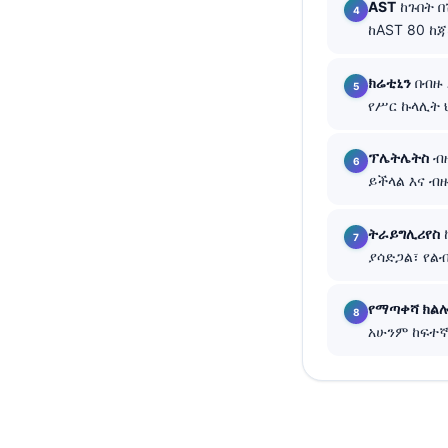
AST
ከጉበት በ
తెలుగు
ከAST 80 ከ
मराठी
ክሬቲኒን
በብዙ 
اردو
የሥር ኩላሊት ህ
বাংলা
ፕሌትሌትስ
ብዙ
Shqip
ይችላል እና ብ
Magyar
Slovenščina
ትራይግሊሪየስ
ያሳድጋል፣ የል
한국어
Polski
የማጣቀሻ ክል
Lietuvių kalba
አሁንም ከፍተኛ
Русский
ქართული
Čeština