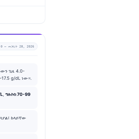
.0 —
መጋቢት 28, 2026
ውን ጊዜ 4.0-
17.5 g/dL ነው።.
/L
,
ግሉኮስ 70-99
ያሳያል፤ ከላይኛው