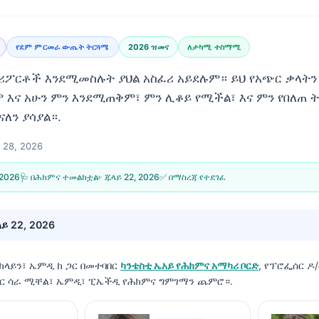
የደም ምርመራ ውጤት ትርጓሜ
2026 ዝመና
ለታካሚ ተስማሚ
ሪፖርቶች እንደሚመስሉት ያህል አስፈሪ አይደሉም። ይህ የአጭር ቃላትን
 እና አሁን ምን እንደሚጠቅም፣ ምን ሊቆይ የሚችል፣ እና ምን የበለጠ 
ናለን ያሳያል።.
28, 2026
 2026
🩺 በሕክምና ተመልክቷል፦
ጁላይ 22, 2026
✅ በማስረጃ የተደገፈ
ይ 22, 2026
 ክላይን፣ ኤምዲ
ከ ጋር በመተባበር
ካንቴስቲ ኤአይ የሕክምና አማካሪ ቦርድ
, የፕሮፌሰር ዶ/
ተር ሳራ ሚቸል፣ ኤምዲ፣ ፒኤችዲ የሕክምና ግምገማን ጨምሮ።.