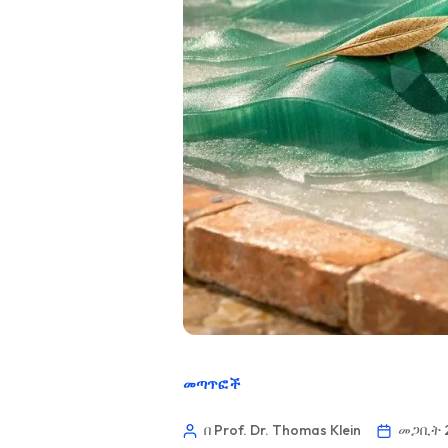
መጣጥፎች
በ Prof. Dr. Thomas Klein
መጋቢት 2