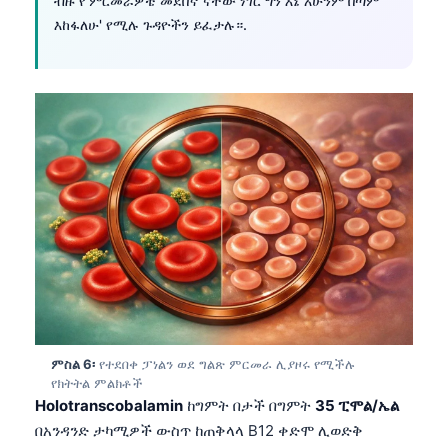
ብዙ የ'ምርመራዎቼ መደበኛ ናቸው ነገር ግን እኔ አሁንም በጣም
እከፋለሁ' የሚሉ ጉዳዮችን ይፈታሉ።.
తెలుగు
मराठी
اردو
বাংলা
Shqip
Magyar
Slovenščina
한국어
Polski
Lietuvių kalba
Русский
ምስል 6፡
የተደበቀ ፓነልን ወደ ግልጽ ምርመራ ሊያዞሩ የሚችሉ
የክትትል ምልክቶች
ქართული
Holotranscobalamin
ከግምት በታች በግምት
35 ፒሞል/ኤል
Čeština
በአንዳንድ ታካሚዎች ውስጥ ከጠቅላላ B12 ቀድሞ ሊወድቅ