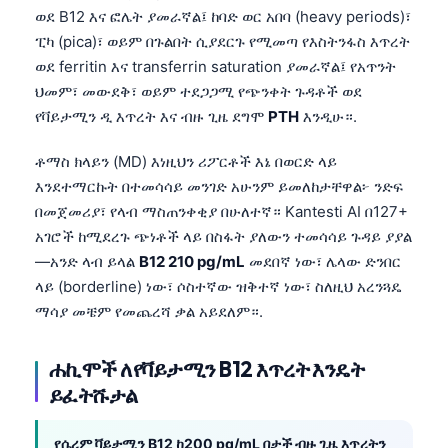
ወደ B12 እና ፎሌት ያመራኛል፤ ከባድ ወር አበባ (heavy periods)፣
ፒካ (pica)፣ ወይም በጉልበት ሲያደርጉ የሚመጣ የእስትንፋስ እጥረት
ወደ ferritin እና transferrin saturation ያመራኛል፤ የአጥንት
ህመም፣ መውደቅ፣ ወይም ተደጋጋሚ የጭንቀት ጉዳቶች ወደ
የቫይታሚን ዲ እጥረት እና ብዙ ጊዜ ደግሞ
PTH
እንዲሁ።.
ቶማስ ክላይን (MD) እነዚህን ሪፖርቶች እኔ በወርድ ላይ
እንደተማርኩት በተመሳሳይ መንገድ አሁንም ይመለከታቸዋል፦ ንድፍ
በመጀመሪያ፣ የላብ ማስጠንቀቂያ በሁለተኛ። Kantesti AI በ127+
አገሮች ከሚደረጉ ጭነቶች ላይ በስፋት ያለውን ተመሳሳይ ጉዳይ ያያል
—አንድ ላብ ይላል
B12 210 pg/mL
መደበኛ ነው፣ ሌላው ድንበር
ላይ (borderline) ነው፣ ሶስተኛው ዝቅተኛ ነው፣ ስለዚህ አረንጓዴ
ማሳያ መቼም የመጨረሻ ቃል አይደለም።.
ሐኪሞች ለየቫይታሚን B12 እጥረት እንዴት
ይፈትሹታል
የሴረም ቫይታሚን B12 ከ200 pg/mL በታች ብዙ ጊዜ እጥረትን