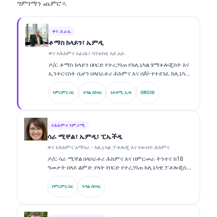
ግምገማን ጨምሮ።.
ዋና ደራሲ
ቶማስ ክላይን፣ ኤምዲ
ዋና የሕክምና ኦፊሰር፣ ካንቴስቲ አይ.አይ.
ዶ/ር ቶማስ ክላይን በቦርድ የተረጋገጠ የክሊኒካል ሄማቶሎጂስት እና
ኢንተርናስት ሲሆን በላቦራቶሪ ሕክምና እና በAI-የተደገፈ ክሊኒካል
ትንታኔ ከ15 ዓመታት በላይ ልምድ አለው። በKantesti AI ውስጥ
ዋና የሕክምና ኦፊሰር ሆኖ የባለቤትነት የነርቭ ኔትወርክ የሕክምና
የምርምር በር
ጉግል ስኮላር
አካዳሚ.ኢዱ
ORCID
ትክክለኛነት ላይ ክሊኒካል ክትትል ያደርጋል። ዶ/ር ክላይን
በባዮማርከር ትርጓሜ እና በላቦራቶሪ ምርመራዎች ላይ በላቦራቶሪ
ሕክምና ጉዳዮች ላይ ብዙ ህትመቶችን አሳትሟል።.
የሕክምና ገምጋሚ
ሳራ ሚቸል፣ ኤምዲ፣ ፒኤችዲ
ዋና የሕክምና አማካሪ - ክሊኒካል ፓቶሎጂ እና የውስጥ ሕክምና
ዶ/ር ሳራ ሚቸል በላቦራቶሪ ሕክምና እና በምርመራ ትንተና ከ18
ዓመታት በላይ ልምድ ያላት የቦርድ የተረጋገጠ ክሊኒካዊ ፓቶሎጂስት
ናት። በክሊኒካዊ ኬሚስትሪ ልዩ ማረጋገጫዎችን ትይዛለች እና
በባዮማርከር ፓነሎች እና በላቦራቶሪ ትንተና ላይ በክሊኒካዊ ልምምድ
የምርምር በር
ጉግል ስኮላር
ውስጥ ብዙ ሥራ አሳትማለች።.