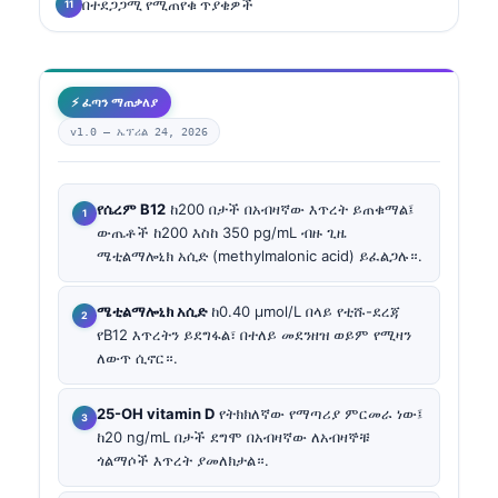
በተደጋጋሚ የሚጠየቁ ጥያቄዎች
⚡ ፈጣን ማጠቃለያ
v1.0 —
ኤፕሪል 24, 2026
የሴረም B12
ከ200 በታች በአብዛኛው እጥረት ይጠቁማል፤
ውጤቶች ከ200 እስከ 350 pg/mL ብዙ ጊዜ
ሜቲልማሎኒክ አሲድ (methylmalonic acid) ይፈልጋሉ።.
ሜቲልማሎኒክ አሲድ
ከ0.40 µmol/L በላይ የቲሹ-ደረጃ
የB12 እጥረትን ይደግፋል፣ በተለይ መደንዘዝ ወይም የሚዛን
ለውጥ ሲኖር።.
25-OH vitamin D
የትክክለኛው የማጣሪያ ምርመራ ነው፤
ከ20 ng/mL በታች ደግሞ በአብዛኛው ለአብዛኞቹ
ጎልማሶች እጥረት ያመለክታል።.