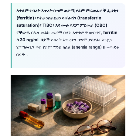
ለቀደም የብረት እጥረት በጣም ጠቃሚ የደም ምርመራዎች ፌሪቲን
(ferritin)፣ የትራንስፈርሪን ሳቹሬሽን (transferrin
saturation)፣ TIBC፣ እና ሙሉ የደም ምርመራ (CBC)
ናቸው።.
በሌላ መልኩ ጤናማ በሆኑ አዋቂዎች ውስጥ፣,
ferritin
ከ 30 ng/mL በታች
የብረት እጥረትን በጣም ያሳያል፣ እንኳን
ሄሞግሎቢን ወደ የደም ማነስ ክልል (anemia range) ከመውደቁ
በፊት።.