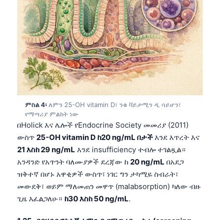
ምስል 4፡
ለምን 25-OH vitamin D፣ ንቁ ቫይታሚን ዲ ሳይሆን፣
የማጣሪያ ምልክት ነው
በHolick እና ሌሎች የEndocrine Society መመሪያ (2011)
ውስጥ
25-OH vitamin D ከ20 ng/mL በታች
እንደ እጥረት እና
21 እስከ 29 ng/mL
እንደ insufficiency ተብሎ ተገልጿል።
አንዳንድ የአጥንት ባለሙያዎች ደረጃው ከ
20 ng/mL
በአደጋ
ዝቅተኛ በሆኑ አዋቂዎች ውስጥ፣ ነገር ግን ታካሚዬ ስብራት፣
መውደቅ፣ ወይም ማለመጠን መዋጥ (malabsorption) ካለው ብዙ
ጊዜ እፈልጋለሁ።
ከ30 እስከ 50 ng/mL
.