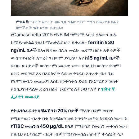
ምስል 5፡
የብረት እጥረት ብዙ ጊዜ ግልጽ የደም ማነስ ከመታየቱ በፊት
ክምችቶች ዝቅ ሆነው ይታያል።
የCamaschella 2015 የNEJM ግምገማ እዚህ ያለውን ሁሉ
ከሚያጠቃልል ንጹህ ማጠቃለያ ሆኖ ይቀራል፦
ferritin ከ 30
ng/mL በታች
በአብዛኛው በሌላ መልኩ ጤናማ በሆኑ አዋቂዎች
ውስጥ የብረት እጥረትን በጣም ያሳያል፣ እና
ከ15 ng/mL በታች
በብዙ ሁኔታዎች ውስጥ ምርመራዊ ነው። በክሊኒክ ውስጥ ድካም፣
ፀጉር መርገፍ፣ እና በእርከኖች ላይ መተንፈስ እጥረት ብዙ ጊዜ
የሄሞግሎቢን መጨረሻ እስኪያንቀሳቅስ ድረስ የአኒሚያ ምልክት
እስኪያስተላልፍ ድረስ በፊት ይጀምራሉ፤ ይህ የእኛ የ
ዝቅተኛ
ፌሪቲን መመሪያ
.
የትራንስፈርሪን ሳቹሬሽን ከ 20% በታች
ማለት በደም ውስጥ
የሚዘዋወር ብረት በቂ እንዳልሆነ ወደ አጥንት መቅኒ እየደረሰ ነው። አ
Norsk bokmål
የTIBC መጠን ከ 450 µg/dL በላይ
የሚያሳይ የመጠን መቀነስ ነው፣
ስለዚህ እኔ የሰረም ብረት ብቻ የሚያስመስል ሐሰተኛ ቀላልነት ላይ
Ślōnskŏ gŏdka