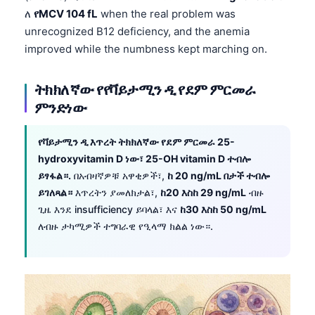
ለ
የMCV 104 fL
when the real problem was
unrecognized B12 deficiency, and the anemia
improved while the numbness kept marching on.
ትክክለኛው የየቫይታሚን ዲ የደም ምርመራ
ምንድነው
የቫይታሚን ዲ እጥረት ትክክለኛው የደም ምርመራ 25-
hydroxyvitamin D ነው፣ 25-OH vitamin D ተብሎ
ይፃፋል።.
በአብዛኛዎቹ አዋቂዎች፣,
ከ 20 ng/mL በታች ተብሎ
ይገለጻል።
እጥረትን ያመለክታል፣,
ከ20 እስከ 29 ng/mL
ብዙ
ጊዜ እንደ insufficiency ይባላል፣ እና
ከ30 እስከ 50 ng/mL
ለብዙ ታካሚዎች ተግባራዊ የዒላማ ክልል ነው።.