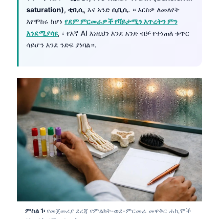
saturation)
,
ቲቢሲ
, እና አንድ
ሲቢሲ
. ። እርስዎ ለመለየት
እየሞከሩ ከሆነ
የደም ምርመራዎች የቫይታሚን እጥረትን ምን
እንደሚያሳዩ
, ፣ የእኛ AI እነዚህን እንደ አንድ ብቻ የተነጠለ ቁጥር
ሳይሆን እንደ ንድፍ ያነባል።.
ምስል 1፡
የመጀመሪያ ደረጃ የምልክት-ወደ-ምርመራ መዋቅር ሐኪሞች