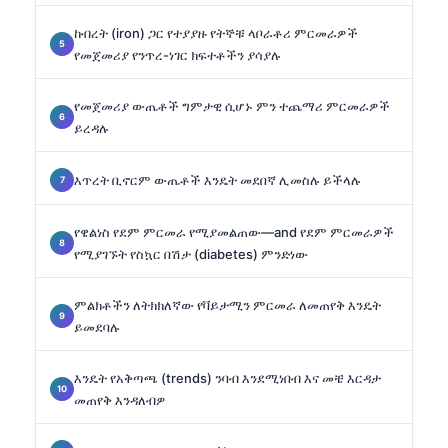
ከብረት (iron) ጋር የተያያዙ የትኞቹ ላቦራቶሪ ምርመራዎች
የመጀመሪያ የንጥረ-ነገር ክፍተቶችን ያሳያሉ
የመጀመሪያ ውጤቶች ግምታዊ ሲሆኑ ምን ተጨማሪ ምርመራዎች
ይረዳሉ
እጥረት ቢኖርም ውጤቶች እንዴት መደበኛ ሊመስሉ ይችላሉ
የዌልነስ የደም ምርመራ የሚያመልጠው—and የደም ምርመራዎች
የሚያገኙት የስኳር በሽታ (diabetes) ምንድነው
ምልክቶችን ለትክክለኛው የቫይታሚን ምርመራ ለመጠየቅ እንዴት
ይመደባሉ
እንዴት የአቅጣጫ (trends) ንባብ እንደሚነበብ እና መቼ እርዳታ
መጠየቅ እንዳለብዎ