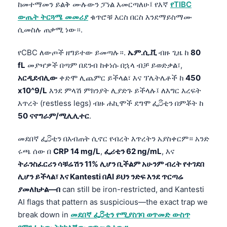
ከመተማመን ይልቅ ሙሉውን ፓነል እመርጣለሁ፤ የእኛ
የTIBC
Frysk
ውጤት ትርጓሜ መመሪያ
ቁጥሮቹ እርስ በርስ እንደማይስማሙ
Esperanto
ሲመስሉ ጠቃሚ ነው።.
Беларуская мова
የCBC ለውጦች ዘግይተው ይመጣሉ።.
ኤም.ሲ.ቪ
ብዙ ጊዜ ከ
80
Татар теле
fL
መያዣዎች በጣም በደንብ ከቀነሱ በኋላ ብቻ ይወድቃል፣,
Кыргызча
አርዲደብሊው
ቀድሞ ሊጨምር ይችላል፣ እና ፕሌትሌቶች ከ
450
x10^9/L
እንደ ምላሽ ምክንያት ሊያድጉ ይችላሉ፤ ለእግር እረፍት
ئۇيغۇرچە
እጥረት (restless legs) ብዙ ሐኪሞች ደግሞ ፌරිቲን በምቾት ከ
Cebuano
50 ናኖግራም/ሚሊሊተር
.
Basa Jawa
መደበኛ ፌරිቲን በእብጠት ሲኖር የብረት እጥረትን አያስቀርም። አንድ
ພາສາລາວ
ሩጫ ሰው በ
CRP 14 mg/L
,
ፌሪቲን 62 ng/mL
, እና
Монгол
ትራንስፈርሪን ሳቹሬሽን 11% ሊሆን ቢችልም አሁንም ብረት የተገደበ
ሊሆን ይችላል፣ እና Kantesti በAI ይህን ንድፍ እንደ ጥርጣሬ
Afrikaans
ያመለክታል—በ
can still be iron-restricted, and Kantesti
العربية المغربية
AI flags that pattern as suspicious—the exact trap we
Occitan
break down in
መደበኛ ፌරිቲን የሚያስገባ ወጥመድ ውስጥ