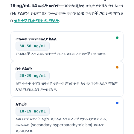
19 ng/mL በ4 ወራት ውስጥ
—በባዮሎጂካዊ ሁኔታ የተሻለ ግን አሁን
በቂ ያልሆነ፣ ይህም በምንመራቸው የተግባራዊ ጉዳዮች ጋር ይጣጣማል
በ
ዝቅተኛ ቪታሚን ዲ ማለት
.
ተለመደ የመነጣጠሪያ ክልል
30-50 ng/mL
ምልክቶች እና አደጋ ዝቅተኛ ሲሆኑ ለብዙ አዋቂዎች በቂ ነው።.
በቂ ያልሆነ
20-29 ng/mL
ክምችቶች ትንሽ ዝቅተኛ ናቸው፤ ምልክቶች እና የአጥንት አደጋ ማከም
እንደሚያስፈልግ ይወስናሉ።.
እጥረት
10-19 ng/mL
እውነተኛ እጥረት እጅግ ይቻላል እና ሁለተኛ የፓራቲሮይድ እጢ
መጨመር (secondary hyperparathyroidism) ይበልጥ
ይታወቃል።.