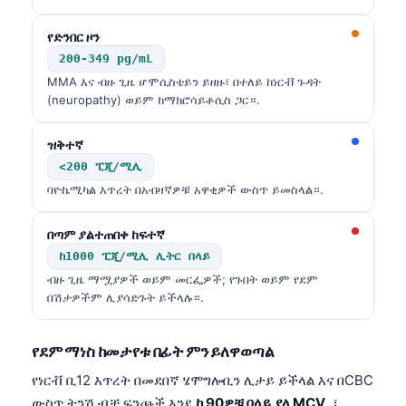
የድንበር ዞን
200-349 pg/mL
MMA እና ብዙ ጊዜ ሆሞሲስቴይን ይዘዙ፣ በተለይ ከነርቭ ጉዳት
(neuropathy) ወይም ከማክሮሳይቶሲስ ጋር።.
ዝቅተኛ
<200 ፒጂ/ሚሊ
ባዮኬሚካል እጥረት በአብዛኛዎቹ አዋቂዎች ውስጥ ይመስላል።.
በጣም ያልተጠበቀ ከፍተኛ
ከ1000 ፒጂ/ሚሊ ሊትር በላይ
ብዙ ጊዜ ማሟያዎች ወይም መርፌዎች; የጉበት ወይም የደም
በሽታዎችም ሊያሳድጉት ይችላሉ።.
የደም ማነስ ከመታየቱ በፊት ምን ይለዋወጣል
የነርቭ ቢ12 እጥረት በመደበኛ ሄሞግሎቢን ሊታይ ይችላል እና በCBC
ውስጥ ትንሽ ብቻ ፍንጮች እንደ
ከ 90ዎቹ በላይ ያለ MCV
, ፣