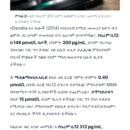
ምስል 2፡
ብቻ የሴረም B12 ለምን ከህክምና አንፃር ጠቃሚ እጥረትን
ሊያመልጥ ይችላል
የDevalia እና ሌሎች (2014) የብሪቲሽ ኮሚቴ መመሪያ ከቀን-ቀን
ልምድ ጋር በጣም ተመሳሳይ ሆኖ አሁንም ይጣጣማል።.
የሴረም ቢ12
ከ 148 pmol/L በታች
, በግምት
200 pg/mL
, በጣም ጥርጣሬ
ያስነሳል፣ ነገር ግን ድንበር ያለ እሴት ሁኔታ ይፈልጋል ምክንያቱም
የነርቭ ምልክቶች ግልጽ የደም ማነስ ከመታየቱ በፊት ሊታዩ
ይችላሉ።.
A
ሜቲልማሎኒክ አሲድ
ከላይ ያለ ደረጃ ግምት በግምት
0.40
µmol/L
በቲሹ ደረጃ የቢ12 እጥረት ይደግፋል፣ ምክንያቱም MMA
የኮባላሚን-ጥገኛ ኢንዛይሞች ሲዘገዩ ይጨምራል።.
ሆሞሳይታይን
ከላይ
15 µmol/L
ሌላም ሊረዳ ይችላል፣ ነገር ግን ያነሰ ተለይቶ
የሚያሳይ ነው፣ ምክንያቱም የፎሌት እጥረት፣ ሃይፖታይሮይዲዝም፣
እና የኩላሊት ችግኝ ሊያሳድጉት ይችላሉ።.
ባለፈው ወር አንድ መምህር ከ
የሴረም ቢ12 312 pg/mL
,