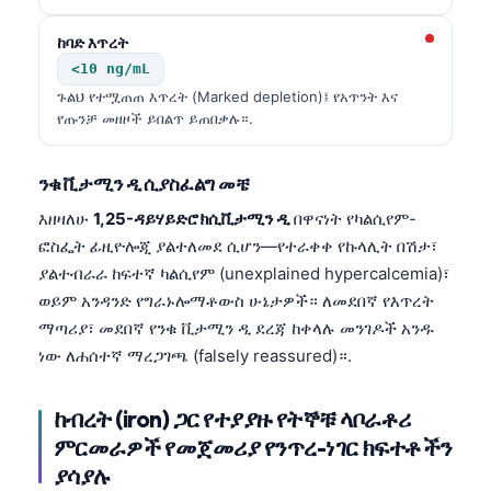
ከባድ እጥረት
<10 ng/mL
ጉልህ የተሟጠጠ እጥረት (Marked depletion)፤ የአጥንት እና
የጡንቻ መዘዞች ይበልጥ ይጠበቃሉ።.
ንቁ ቪታሚን ዲ ሲያስፈልግ መቼ
እዘዛለሁ
1,25-ዳይሃይድሮክሲቪታሚን ዲ
በዋናነት የካልሲየም-
ፎስፌት ፊዚዮሎጂ ያልተለመደ ሲሆን—የተራቀቀ የኩላሊት በሽታ፣
ያልተብራራ ከፍተኛ ካልሲየም (unexplained hypercalcemia)፣
ወይም አንዳንድ የግራኑሎማቶውስ ሁኔታዎች። ለመደበኛ የእጥረት
ማጣሪያ፣ መደበኛ የንቁ ቪታሚን ዲ ደረጃ ከቀላሉ መንገዶች አንዱ
ነው ለሐሰተኛ ማረጋገጫ (falsely reassured)።.
ከብረት (iron) ጋር የተያያዙ የትኞቹ ላቦራቶሪ
ምርመራዎች የመጀመሪያ የንጥረ-ነገር ክፍተቶችን
ያሳያሉ