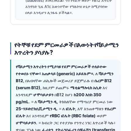
(diabetes) ይመረመራል፣ ግን የብረት ወይም የB12 እጥረት
አንዳንድ ጊዜ A1c እውነተኛው የግሉኮዝ ሁኔታ ከሚያሳየው
በላይ እንዲሆን ሊገፋፋ ይችላል።.
የትኞቹ የደም ምርመራዎች በእውነት የቫይታሚን
እጥረትን ያሳያሉ?
የቫይታሚን እጥረትን የሚያሳዩ የደም ምርመራዎች ተለይተው
የተወሰኑ ናቸው፣ አጠቃላይ (generic) አይደሉም።.
ለ
ቫይታሚን
B12
, በአብዛኛው ሐኪሎች መጀመሪያ ይጀምራሉ በ
ሴረም B12
(serum B12)
, ከዚያም ይጨምሩ
ሜቲልማሎኒክ አሲድ
እና
አንዳንዴም
ሆሞሳይታይን
በB12 ከሆነ
ከ200 እስከ 350
pg/mL
. ። ለ
ቫይታሚን ዲ
, ትክክለኛው የማጣሪያ ምርመራ ነው
25-ሃይድሮክሲቪታሚን ዲ
. ። ለ
ፎሌት
, እኛ እንጠቀማለን
የሴረም
ፎሌት
እና አንዳንዴም
የRBC ፎሌት (RBC folate)
ወይም
ሆሞሳይታይን
. ። ከብረት ጋር የተያያዙ የንጥረ ነገር እጥረቶች ካሉ፣
ዋናው ፓነል ነው
ፌሪቲን
,
የትራንስፈሪን ሳቹሬሽን (transferrin