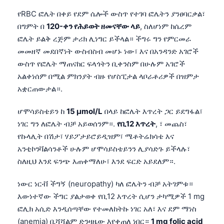
የRBC ፎሌት በቀይ የደም ሴሎች ውስጥ የተገባ ፎሌትን ያንፀባርቃል፣
በግምት በ
120-ቀን የሕይወት ዘመናቸው ላይ
, ስለሆነም ከሴረም
ፎሌት ይልቅ ረጅም ታሪክ ሊነግር ይችላል። ችግሩ ግን የምርመራ
መመዘኛ መደበኛነት ውስብስብ መሆኑ ነው፣ እና በአንዳንድ አገሮች
ውስጥ የፎሌት ማጠናከር ፍላጎትን ቢቀንስም በሁሉም አገሮች
አልቀነሰም በሚል ምክንያት ብዙ የሆስፒታል ላቦራቶሪዎች በዝምታ
አቋርጠውታል።.
ሆሞሳይስቴይን ከ
15 µmol/L
በላይ ከፎሌት እጥረት ጋር ይደግፋል፣
ነገር ግን ለፎሌት ብቻ አይወሰንም።.
የቢ12 እጥረት
, ፣ መጨስ፣
የኩላሊት በሽታ፣ ሃይፖታይሮይዲዝም፣ ሜቶትሬክሳቴ እና
አንቲኮንቫልሳንቶች ሁሉም ሆሞሳይስቴይንን ሊያሳድጉ ይችላሉ፣
ስለዚህ እንደ ፍንጭ እጠቀማለሁ፣ እንደ ፍርድ አይደለም።.
ነውር ነርቭ ችግኝ (neuropathy) ካለ ፎሌትን ብቻ አትገምቱ።
እውነተኛው ችግር ያልታወቀ የቢ12 እጥረት ሲሆን ታካሚዎች 1 mg
ፎሊክ አሲድ እንዲሰጣቸው የተመለከትኩ ነገር አለ፣ እና ደም ማነስ
(anemia) ቢሻሻልም ድንዛዜው እየቀጠለ ነበር።
1 mg folic acid