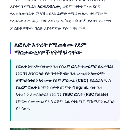
እየተሳበ የሚሄድ
አርዲደብሊው
, ወይም ዝቅተኛ-መደበኛ
የሬቲኩሎሳይት ምላሽ። በእኔ ልምድ የሚያመልጡ ታካሚዎች
የላቦራቶሪ ውጤታቸው ለፖርታሉ 'በቂ ዝቅተኛ' ያልሆነ ነገር ግን
ምልክቶቻቸው ግልጽ እየተሻሻሉ ያሉት ናቸው።.
ለፎሌት እጥረት የሚጠቁሙ የደም
ማስታወቂያዎች የትኞቹ ናቸው
የፎሌት እጥረት ብዙውን ጊዜ በሴረም ፎሌት ተመርምሮ ይፈተሻል፣
ነገር ግን ድንበር ላይ ያሉ ጉዳዮች ብዙ ጊዜ ውጤቱን ለመረዳት
ሆሞሳይስቴይን እና ሙሉ የደም ምርመራ (CBC) ይፈልጋሉ።.
A
የሴረም ፎሌት
ከግምት በታች በግምት
4 ng/mL
ብዙ ጊዜ
እጥረትን ያመለክታል፣ ነገር ግን
የRBC ፎሌት (RBC folate)
የምርመራው መሳሪያ ካለ ረጅም ጊዜ የተከማቸ ማከማቻን ሊያሳይ
ይችላል።.