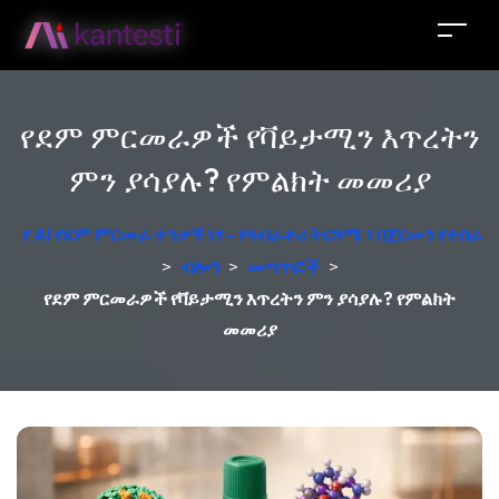
የደም ምርመራዎች የቫይታሚን እጥረትን
ምን ያሳያሉ? የምልክት መመሪያ
የ AI የደም ምርመራ ተንታኝ ነፃ - የላብራቶሪ ትርጓሜ ፣ በጀርመን የተሰራ
>
ብሎግ
>
መጣጥፎች
>
የደም ምርመራዎች የቫይታሚን እጥረትን ምን ያሳያሉ? የምልክት
መመሪያ