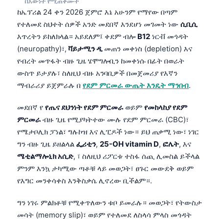
በእውነት የሚጠቀሙት
ከኤፕሪል 24 ቀን 2026 ጀምሮ እኔ አሁንም የማየው በጣም
የተለመደ ስህተት ሰዎች አንድ መደበኛ እንደሆነ መገመት ነው
ሲቢሲ
እጥረትን ይከለክላል። አይደለም፤ ቀደም ብሎ
B12
ነርቭ መጎዳት
(neuropathy)፣,
ቫይታሚን ዲ
መጠን መቀነስ (depletion) እና
የብረት መጥፋት ብዙ ጊዜ ሄሞግሎቢን ከመቀነሱ በፊት በወራት
ውስጥ ይታያሉ፣ ስለዚህ ብዙ አንባቢዎች በመጀመሪያ የእኛን
ማብራሪያ ይጀምራሉ በ
የደም ምርመራ ውጤት እንዴት ማንበብ
.
መደበኛ የ
የጤና ደህንነት የደም ምርመራ
ወይም
የመከላከያ የደም
ምርመራ
ብዙ ጊዜ የሚያካትተው ሙሉ የደም ምርመራ (CBC)፣
የሜታቦሊክ ፓነል፣ ግሉኮዝ እና ሊፒዶች ነው። ይህ ጠቃሚ ነው፣ ነገር
ግን ብዙ ጊዜ ይዘልላል
ፌሪቲን
,
25-OH vitamin D
,
ፎሌት
, እና
ሜቲልማሎኒክ አሲድ
, ፣ ስለዚህ ሪፖርቱ ተስፋ ሰጪ ሊመስል ይችላል
ምንም እንኳ ታካሚው ጣቶቹ ላይ መወጋት፣ ፀጉር መውደቅ ወይም
የእግር መንቀሳቀስ እንቅስቃሴ ሊኖረው ቢችልም።.
ግን ነገሩ ምልክቶቹ የሚቀጥለውን ቱቦ ይመራሉ። መወጋት፣ የትውስታ
መሳት (memory slip)፣ ወይም የተለመደ ለስላሳ ምላስ መጎዳት