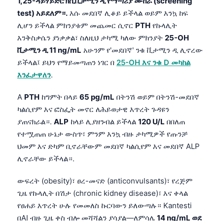
1,25-ዳይሃይድሮክሲቪታሚን ዲ የማጣሪያ ሙከራ (screening
test) አይደለም።.
እሱ መደበኛ ሊቆይ ይችላል ወይም እንኳ ከፍ
ሊሆን ይችላል ምክንያቱም መጨመር ሲኖር
PTH
የኩላሊት
እንቅስቃሴን ያነቃቃል፣ ስለዚህ ታካሚ ካለው ምክንያት
25-OH
ቪታሚን ዲ 11 ng/mL
አሁንም የ'መደበኛ' ንቁ ቪታሚን ዲ ሊኖረው
ይችላል፤ ይህን የማይመጣጠን ነገር በ
25-OH እና ንቁ D መካከል
እንፈታዋለን
.
A
PTH
ከግምት በላይ
65 pg/mL
በትንሽ ወይም በትንሽ-መደበኛ
ካልሲየም እና ፎስፌት መኖር ለሕይወታዊ እጥረት ጉዳዩን
ያጠናክራል።.
ALP
ከላይ ሊያዘንብል ይችላል
120 U/L
በበለጠ
የተሟጠጠ ሁኔታ ውስጥ፣ ምንም እንኳ ብዙ ታካሚዎች የጡንቻ
ህመም እና ድካም ቢኖራቸውም መደበኛ ካልሲየም እና መደበኛ ALP
ሊኖራቸው ይችላል።.
ውፍረት (obesity)፣ ፀረ-መናድ (anticonvulsants)፣ የረጅም
ጊዜ የኩላሊት በሽታ (chronic kidney disease)፣ እና ቀላል
የፀሐይ እጥረት ሁሉ የመመለስ ኩርባውን ይለውጣሉ። Kantesti
በAI ብዙ ጊዜ ቀስ ብሎ መሻሻልን ያሳያል—ለምሳሌ
14 ng/mL ወደ