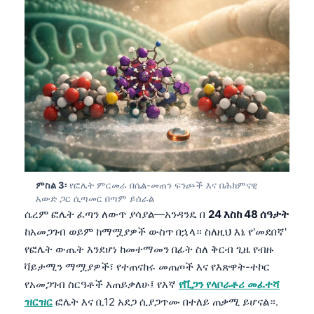
ምስል 3፡
የፎሌት ምርመራ በሴል-መጠን ፍንጮች እና በሕክምናዊ
አውድ ጋር ሲጣመር በጣም ይሰራል
ሴረም ፎሌት ፈጣን ለውጥ ያሳያል—አንዳንዴ በ
24 እስከ 48 ሰዓታት
ከአመጋገብ ወይም ከማሟያዎች ውስጥ በኋላ። ስለዚህ እኔ የ'መደበኛ'
የፎሌት ውጤት እንደሆነ ከመተማመን በፊት ስለ ቅርብ ጊዜ የብዙ
ቫይታሚን ማሟያዎች፣ የተጠናከሩ መጠጦች እና የእጽዋት-ተኮር
የአመጋገብ ስርዓቶች እጠይቃለሁ፤ የእኛ
የቪጋን የላቦራቶሪ መፈተሻ
ዝርዝር
ፎሌት እና ቢ12 አደጋ ሲያጋጥሙ በተለይ ጠቃሚ ይሆናል።.