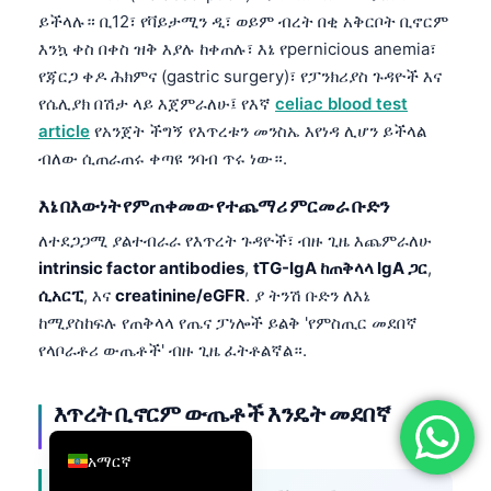
ይችላሉ። ቢ12፣ የቫይታሚን ዲ፣ ወይም ብረት በቂ አቅርቦት ቢኖርም
简体中文
እንኳ ቀስ በቀስ ዝቅ እያሉ ከቀጠሉ፣ እኔ የpernicious anemia፣
Română
የጃርጋ ቀዶ ሕክምና (gastric surgery)፣ የፓንክሪያስ ጉዳዮች እና
Türkçe
የሴሊያክ በሽታ ላይ እጀምራለሁ፤ የእኛ
celiac blood test
article
የአንጀት ችግኝ የእጥረቱን መንስኤ እየነዳ ሊሆን ይችላል
Ελληνικά
ብለው ሲጠራጠሩ ቀጣዩ ንባብ ጥሩ ነው።.
Português
እኔ በእውነት የምጠቀመው የተጨማሪ ምርመራ ቡድን
Español
ለተደጋጋሚ ያልተብራራ የእጥረት ጉዳዮች፣ ብዙ ጊዜ እጨምራለሁ
Italiano
intrinsic factor antibodies
,
tTG-IgA ከጠቅላላ IgA ጋር
,
עִבְרִית
ሲአርፒ
, እና
creatinine/eGFR
. ያ ትንሽ ቡድን ለእኔ
Français
ከሚያስከፍሉ የጠቅላላ የጤና ፓነሎች ይልቅ 'የምስጢር መደበኛ
የላቦራቶሪ ውጤቶች' ብዙ ጊዜ ፈትቶልኛል።.
العربية
Deutsch
እጥረት ቢኖርም ውጤቶች እንዴት መደበኛ
English
ሊመስሉ ይችላሉ
አማርኛ