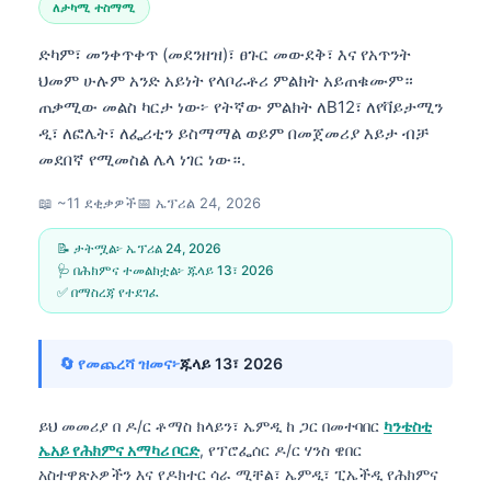
ለታካሚ ተስማሚ
ድካም፣ መንቀጥቀጥ (መደንዘዝ)፣ ፀጉር መውደቅ፣ እና የአጥንት
ህመም ሁሉም አንድ አይነት የላቦራቶሪ ምልክት አይጠቁሙም።
ጠቃሚው መልስ ካርታ ነው፦ የትኛው ምልክት ለB12፣ ለየቫይታሚን
ዲ፣ ለፎሌት፣ ለፌሪቲን ይስማማል ወይም በመጀመሪያ እይታ ብቻ
መደበኛ የሚመስል ሌላ ነገር ነው።.
📖 ~11 ደቂቃዎች
📅
ኤፕሪል 24, 2026
📝 ታትሟል፦
ኤፕሪል 24, 2026
🩺 በሕክምና ተመልክቷል፦
ጁላይ 13፣ 2026
✅ በማስረጃ የተደገፈ
🔄 የመጨረሻ ዝመና፦
ጁላይ 13፣ 2026
ይህ መመሪያ በ
ዶ/ር ቶማስ ክላይን፣ ኤምዲ
ከ ጋር በመተባበር
ካንቴስቲ
ኤአይ የሕክምና አማካሪ ቦርድ
, የፕሮፌሰር ዶ/ር ሃንስ ዌበር
አስተዋጽኦዎችን እና የዶክተር ሳራ ሚቸል፣ ኤምዲ፣ ፒኤችዲ የሕክምና