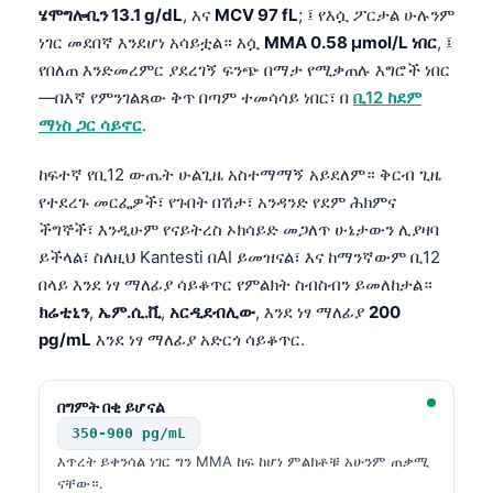
ሄሞግሎቢን 13.1 g/dL
, እና
MCV 97 fL
; ፤ የእሷ ፖርታል ሁሉንም
ነገር መደበኛ እንደሆነ አሳይቷል። እሷ
MMA 0.58 µmol/L ነበር
, ፤
የበለጠ እንድመረምር ያደረገኝ ፍንጭ በማታ የሚቃጠሉ እግሮች ነበር
—በእኛ የምንገልጸው ቅጥ በጣም ተመሳሳይ ነበር፣ በ
ቢ12 ከደም
ማነስ ጋር ሳይኖር
.
ከፍተኛ የቢ12 ውጤት ሁልጊዜ አስተማማኝ አይደለም። ቅርብ ጊዜ
የተደረጉ መርፌዎች፣ የጉበት በሽታ፣ አንዳንድ የደም ሕክምና
ችግኞች፣ እንዲሁም የናይትረስ ኦክሳይድ መጋለጥ ሁኔታውን ሊያዛባ
ይችላል፣ ስለዚህ Kantesti በAI ይመዝናል፣ እና ከማንኛውም ቢ12
በላይ እንደ ነፃ ማለፊያ ሳይቆጥር የምልክት ስብስብን ይመለከታል።
ክሬቲኒን
,
ኤም.ሲ.ቪ
,
አርዲደብሊው
, እንደ ነፃ ማለፊያ
200
pg/mL
እንደ ነፃ ማለፊያ አድርጎ ሳይቆጥር.
በግምት በቂ ይሆናል
350-900 pg/mL
እጥረት ይቀንሳል ነገር ግን MMA ከፍ ከሆነ ምልክቶቹ አሁንም ጠቃሚ
ናቸው።.