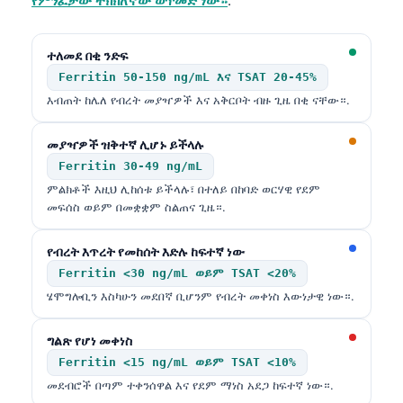
የምንፈታው ትክክለኛው ወጥመድ ነው።
.
Gàidhlig
Euskara
ተለመደ በቂ ንድፍ
Македонски јазик
Ferritin 50-150 ng/mL እና TSAT 20-45%
Latviešu valoda
እብጠት ከሌለ የብረት መያዣዎች እና አቅርቦት ብዙ ጊዜ በቂ ናቸው።.
Galego
መያዣዎች ዝቅተኛ ሊሆኑ ይችላሉ
অসমীয়া
Ferritin 30-49 ng/mL
සිංහල
ምልክቶች እዚህ ሊከሰቱ ይችላሉ፣ በተለይ በከባድ ወርሃዊ የደም
መፍሰስ ወይም በመቋቋም ስልጠና ጊዜ።.
سنڌي
پښتو
የብረት እጥረት የመከሰት እድሉ ከፍተኛ ነው
Ferritin <30 ng/mL ወይም TSAT <20%
ሄሞግሎቢን እስካሁን መደበኛ ቢሆንም የብረት መቀነስ እውነታዊ ነው።.
Slovenčina
Hrvatski
ግልጽ የሆነ መቀነስ
Suomi
Ferritin <15 ng/mL ወይም TSAT <10%
መደብሮች በጣም ተቀንሰዋል እና የደም ማነስ አደጋ ከፍተኛ ነው።.
Қазақ тілі