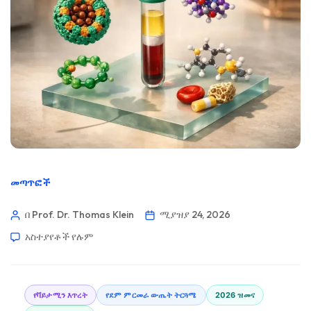
መጣጥፎች
በ Prof. Dr. Thomas Klein
ሚያዝያ 24, 2026
አስተያየቶች የሉም
የቫይታሚን እጥረት
የደም ምርመራ ውጤት ትርጓሜ
2026 ዝመና