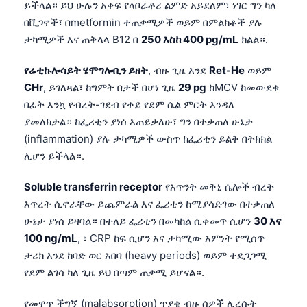
ይችላል። ይህ ሁሉን አቀፍ የላቦራቶሪ ልምድ አይደለም፣ ነገር ግን ካለ
日本語
በቪጋኖች፣ በmetformin ተጠቃሚዎች ወይም በምልክቶች ያሉ
Eesti
ታካሚዎች እና ጠቅላላ B12 በ
250 እስከ 400 pg/mL
ክልል።.
Azərbaycan dili
የሬቲኩሎሳይት ሄሞግሎቢን ይዘት
, ብዙ ጊዜ እንደ
Ret-He
ወይም
Bosanski
CHr
, ይገለጻል፣ ከግምት በታች በሆነ ጊዜ
29 pg
ከMCV ከመውደቁ
Svenska
በፊት እንኳ የብረት-ገደብ የቀይ የደም ሴል ምርት እንዳለ
Српски језик
ያመለክታል። ከፌሪቲን ያነሰ እጠይቃለሁ፣ ግን በተቃጠለ ሁኔታ
(inflammation) ያሉ ታካሚዎች ውስጥ ከፌሪቲን ይልቅ በትክክል
Íslenska
ሊሆን ይችላል።.
Հայերեն
Soluble transferrin receptor
የአጥንት መቅኒ ሴሎች ብረት
Bahasa Indonesia
እጥረት ሲኖራቸው ይጨምራል እና ፌሪቲን ከሚያሳድገው በተቃጠለ
हिन्दी
ሁኔታ ያነሰ ይዛባል። በተለይ ፌሪቲን በመካከል ሲቀመጥ ሲሆን
30 እና
Nederlands
100 ng/mL
, ፣ CRP ከፍ ሲሆን እና ታካሚው እምነት የሚሰጥ
ታሪክ እንደ ከባድ ወር አበባ (heavy periods) ወይም ተደጋጋሚ
Dansk
የደም ልገሳ ካለ ጊዜ ይህ በጣም ጠቃሚ ይሆናል።.
Български
فارسی
የመዋጥ ችግኝ (malabsorption) ጥያቄ ብዙ ሰዎች ሊረሱት