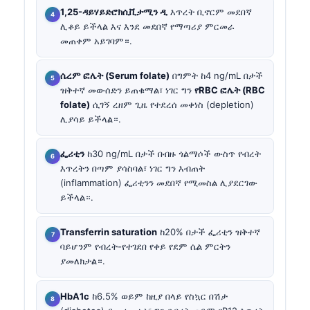
1,25-ዳይሃይድሮክሲቪታሚን ዲ
እጥረት ቢኖርም መደበኛ
ሊቆይ ይችላል እና እንደ መደበኛ የማጣሪያ ምርመራ
መጠቀም አይገባም።.
ሴረም ፎሌት (Serum folate)
በግምት ከ4 ng/mL በታች
ዝቅተኛ መውሰድን ይጠቁማል፣ ነገር ግን
የRBC ፎሌት (RBC
folate)
ሲገኝ ረዘም ጊዜ የተደረሰ መቀነስ (depletion)
ሊያሳይ ይችላል።.
ፌሪቲን
ከ30 ng/mL በታች በብዙ ጎልማሶች ውስጥ የብረት
እጥረትን በጣም ያሳስባል፣ ነገር ግን እብጠት
(inflammation) ፌሪቲንን መደበኛ የሚመስል ሊያደርገው
ይችላል።.
Transferrin saturation
ከ20% በታች ፌሪቲን ዝቅተኛ
ባይሆንም የብረት-የተገደበ የቀይ የደም ሴል ምርትን
ያመለክታል።.
HbA1c
ከ6.5% ወይም ከዚያ በላይ የስኳር በሽታ