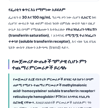
Català
የፌሪቲን ቁጥር እኔ የማምነው አይደለም
O‘zbekcha
ፌሪቲን በ
30 እና 100 ng/mL
ግራጫ ዞን ነው ሲሆን
ሲአርፒ
ከፍ
Українська
ሲሆን፣ ውፍረት ካለ ወይም የስብ ጉበት በምስሉ ውስጥ ካለ። በዚያ
Kiswahili
ሁኔታ እኔ በጣም የሚበልጠውን እተኩራለሁ
የትራንስፈሪን ሳቹሬሽን
(transferrin saturation)
, ፣ አንዳንዴ
የሚሟሟ ትራንስፌሪን
ភាសាខ្មែរ
ተቀባይ (soluble transferrin receptor)
, እና ብዙ ጊዜ በጊዜ
ဗမာစာ
ሂደት ውስጥ ያለውን አቅጣጫ (trend) ላይ።.
ไทย
Tagalog
የመጀመሪያ ውጤቶች ግምታዊ ሲሆኑ ምን
ተጨማሪ ምርመራዎች ይረዳሉ
Tiếng Việt
Bahasa Melayu
የመጀመሪያ ደረጃ የእጥረት ምርመራዎች ድንበር ላይ ከሆኑ፣ በጣም
മലയാളം
ጠቃሚ የሚሆኑ ተጨማሪ ምርመራዎች methylmalonic
acid፣ homocysteine፣ soluble transferrin receptor፣
ಕನ್ನಡ
reticulocyte hemoglobin፣ PTH እና አንዳንዴ የሴሊያክ
ગુજરાતી
ሴሮሎጂ ናቸው።.
እነዚህ አስደሳች ምርመራዎች አይደሉም፣ ግን
தமிழ்