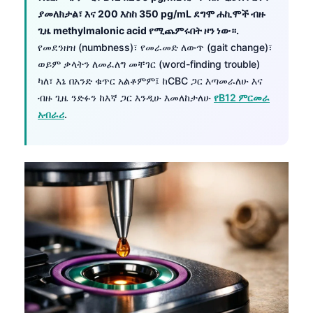
ያመለክታል፣ እና 200 እስከ 350 pg/mL ደግሞ ሐኪሞች ብዙ
ጊዜ methylmalonic acid የሚጨምሩበት ዞን ነው።.
የመደንዘዝ (numbness)፣ የመራመድ ለውጥ (gait change)፣
ወይም ቃላትን ለመፈለግ መቸገር (word-finding trouble)
ካለ፣ እኔ በአንድ ቁጥር አልቆምም፤ ከCBC ጋር እጣመራለሁ እና
ብዙ ጊዜ ንድፉን ከእኛ ጋር እንዲሁ እመለከታለሁ
የB12 ምርመራ
አብራሪ
.