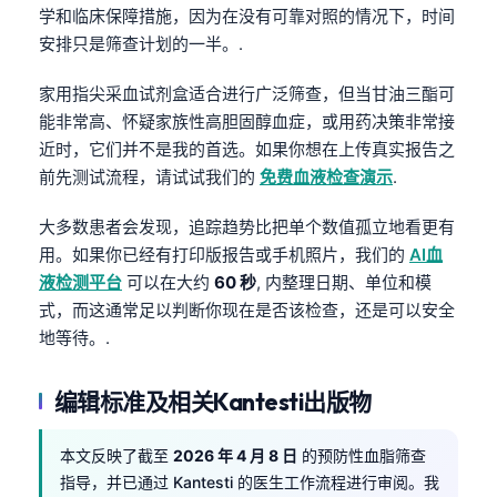
Čeština
学和临床保障措施，因为在没有可靠对照的情况下，时间
安排只是筛查计划的一半。.
日本語
Eesti
家用指尖采血试剂盒适合进行广泛筛查，但当甘油三酯可
能非常高、怀疑家族性高胆固醇血症，或用药决策非常接
Azərbaycan dili
近时，它们并不是我的首选。如果你想在上传真实报告之
Bosanski
前先测试流程，请试试我们的
免费血液检查演示
.
Svenska
大多数患者会发现，追踪趋势比把单个数值孤立地看更有
Српски језик
用。如果你已经有打印版报告或手机照片，我们的
AI血
Íslenska
液检测平台
可以在大约
60 秒
, 内整理日期、单位和模
Հայերեն
式，而这通常足以判断你现在是否该检查，还是可以安全
地等待。.
Bahasa Indonesia
हिन्दी
编辑标准及相关Kantesti出版物
Nederlands
Dansk
本文反映了截至
2026 年 4 月 8 日
的预防性血脂筛查
指导，并已通过 Kantesti 的医生工作流程进行审阅。我
Български