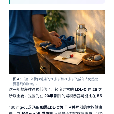
图 4：
为什么看似健康的20多岁和30多岁的成年人仍然需
要基线血脂谱。.
这一年龄段往往被低估了。轻度异常的
LDL-C
在
25
之
所以重要，是因为在
20年
期间的累积暴露可能比在
55
.
160 mg/dL或更高
如果LDL-C为
且合并强烈的家族健康
史，或
190 mg/dL或更高
不论是否有家族健康史，我都