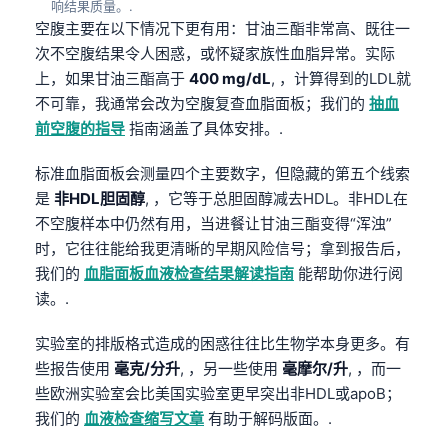
响结果质量。.
空腹主要在以下情况下更有用：甘油三酯非常高、既往一
次不空腹结果令人困惑，或怀疑家族性血脂异常。实际
上，如果甘油三酯高于
400 mg/dL
, ，计算得到的LDL就
不可靠，我通常会改为空腹复查血脂面板；我们的
抽血
前空腹的指导
指南涵盖了具体安排。.
标准血脂面板会测量四个主要数字，但隐藏的第五个线索
是
非HDL胆固醇
, ，它等于总胆固醇减去HDL。非HDL在
不空腹样本中仍然有用，当进餐让甘油三酯变得“浑浊”
时，它往往能给我更清晰的早期风险信号；拿到报告后，
我们的
血脂面板血液检查结果解读指南
能帮助你进行阅
读。.
实验室的排版格式造成的困惑往往比生物学本身更多。有
些报告使用
毫克/分升
, ，另一些使用
毫摩尔/升
, ，而一
些欧洲实验室会比美国实验室更早突出非HDL或apoB；
我们的
血液检查缩写文章
有助于解码版面。.