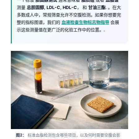
测量
总胆固醇
,
LDL-C
,
HDL-C
， 和
甘油三酯
. 。在大
多数成人中，常规筛查允许不空腹检测。如果你想要完
整的指标图谱，我们的
血液检查生物标志物指导
会展
示这些测量值在更广泛的化验工作中的位置。.
图2：
标准血脂检测包含哪些项目，以及何时需要空腹会影