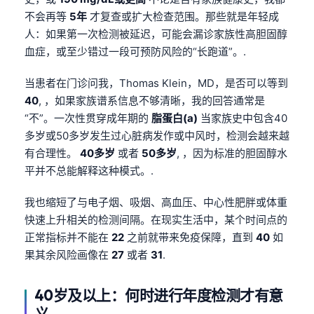
不会再等
5年
才复查或扩大检查范围。那些就是年轻成
人：如果第一次检测被延迟，可能会漏诊家族性高胆固醇
血症，或至少错过一段可预防风险的“长跑道”。.
当患者在门诊问我，Thomas Klein，MD，是否可以等到
40
, ，如果家族谱系信息不够清晰，我的回答通常是
“不”。一次性贯穿成年期的
脂蛋白(a)
当家族史中包含40
多岁或50多岁发生过心脏病发作或中风时，检测会越来越
有合理性。
40多岁
或者
50多岁
, ，因为标准的胆固醇水
平并不总能解释这种模式。.
我也缩短了与电子烟、吸烟、高血压、中心性肥胖或体重
快速上升相关的检测间隔。在现实生活中，某个时间点的
正常指标并不能在
22
之前就带来免疫保障，直到
40
如
果其余风险画像在
27
或者
31
.
40岁及以上：何时进行年度检测才有意
义