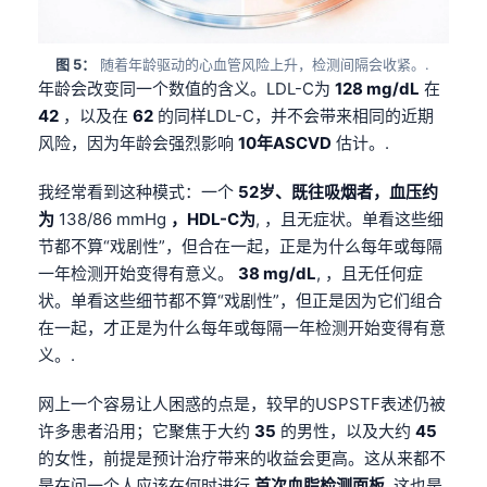
图 5：
随着年龄驱动的心血管风险上升，检测间隔会收紧。.
年龄会改变同一个数值的含义。LDL-C为
128 mg/dL
在
42
，以及在
62
的同样LDL-C，并不会带来相同的近期
风险，因为年龄会强烈影响
10年ASCVD
估计。.
我经常看到这种模式：一个
52岁、既往吸烟者，血压约
为
138/86 mmHg
，HDL-C为
, ，且无症状。单看这些细
节都不算“戏剧性”，但合在一起，正是为什么每年或每隔
一年检测开始变得有意义。
38 mg/dL
, ，且无任何症
状。单看这些细节都不算“戏剧性”，但正是因为它们组合
在一起，才正是为什么每年或每隔一年检测开始变得有意
义。.
网上一个容易让人困惑的点是，较早的USPSTF表述仍被
许多患者沿用；它聚焦于大约
35
的男性，以及大约
45
的女性，前提是预计治疗带来的收益会更高。这从来都不
是在问一个人应该在何时进行
首次血脂检测面板
, 这也是