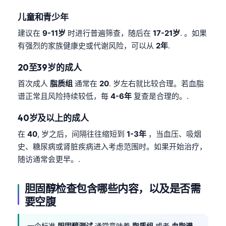
儿童和青少年
建议在
9-11岁
时进行普遍筛查，随后在
17-21岁
. 。如果
有强烈的家族健康史或代谢风险，可以从
2年
.
20至39岁的成人
首次成人
脂质组
通常在
20
. 岁左右就比较合理。若血脂
谱正常且风险持续较低，每
4-6年
复查是合理的。.
40岁及以上的成人
在
40
, 岁之后，间隔往往缩短到
1-3年
，当血压、吸烟
史、糖尿病或肾脏疾病进入考虑范围时。如果开始治疗，
随访通常会更早。.
胆固醇检查包含哪些内容，以及是否需
要空腹
一个标准
胆固醇测试
通常意味着
脂质组
或者
血脂谱