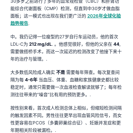
30多岁之前进行了多年的血常规检查（CBC）和肝肾功
能综合代谢面板（CMP）检测，但直到中30岁才做血脂
面板；这一模式也出现在我们更广泛的
2026年全球化验
趋势报告
.
中。我仍记得一位瘦型的27岁自行车运动员，他的首次
LDL-C为
212 mg/dL
. 。他感觉很好，但他的父亲在
44
,
需要做搭桥手术，而这一次延迟的检测改变了他接下来十
年的治疗与管理。.
大多数低风险成人确实
不是
需要每年筛查。每次复查间
隔为每
4-6年
当血压、体重、血糖和家族健康史都比较
稳定时，通常只需要做一次血液检查解读就够了；每年检
测往往带来的“噪音”比有用的预防更多。.
按性别来看，首次成人检测总体上相似，但缩短检测间隔
的触发因素不同。男性往往更早出现血管风险信号，而女
性更容易在PCOS（多囊卵巢综合征）、妊娠并发症和更
年期相关阶段被漏检。.