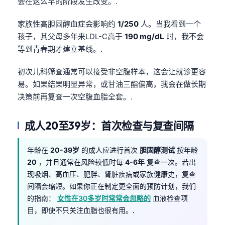
会在这么早的阶段发生改变。.
家族性高胆固醇血症会影响约
1/250
人。当我看到一个
孩子，其父母多年来LDL-C高于
190 mg/dL
时，我不会
等到青春期才建立基线。.
初次儿科筛查通常可以接受非空腹样本，这会让就诊更容
易。如果结果明显异常，或甘油三酯偏高，我会在做长期
决策前再复查一次空腹血脂全套。.
成人20至39岁：首次检查与复查间隔
年龄在
20-39岁
的成人应进行首次
胆固醇测试
按年龄
20
，并且通常在风险较低时每
4-6年
复查一次。若出
现吸烟、高血压、肥胖、肾脏疾病或家族健康史，复查
间隔会缩短。如果你正在制定更全面的预防计划，我们
的指南：
女性在30多岁时常常会忽略的
血液检查项
目，即使不只关注血脂也很有用。.