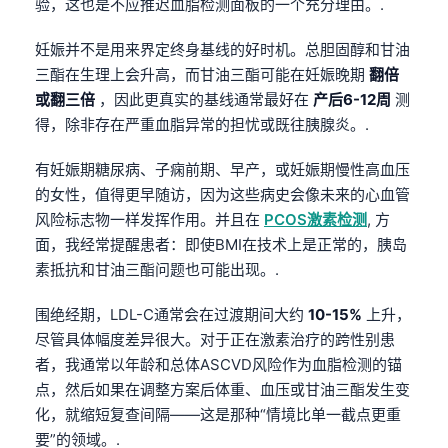
验，这也是不应推迟血脂检测面板的一个充分理由。.
妊娠并不是用来界定终身基线的好时机。总胆固醇和甘油
三酯在生理上会升高，而甘油三酯可能在妊娠晚期
翻倍
或翻三倍
，因此更真实的基线通常最好在
产后6-12周
测
得，除非存在严重血脂异常的担忧或既往胰腺炎。.
有妊娠期糖尿病、子痫前期、早产，或妊娠期慢性高血压
的女性，值得更早随访，因为这些病史会像未来的心血管
风险标志物一样发挥作用。并且在
PCOS激素检测
, 方
面，我经常提醒患者：即使BMI在技术上是正常的，胰岛
素抵抗和甘油三酯问题也可能出现。.
围绝经期，LDL-C通常会在过渡期间大约
10-15%
上升，
尽管具体幅度差异很大。对于正在激素治疗的跨性别患
者，我通常以年龄和总体ASCVD风险作为血脂检测的锚
点，然后如果在调整方案后体重、血压或甘油三酯发生变
化，就缩短复查间隔——这是那种“情境比单一截点更重
要”的领域。.