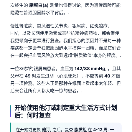
次终生的
脂蛋白(a)
测量也值得讨论，因为遗传风险可能
隐藏在普通胆固醇水平背后。.
慢性肾脏病、类风湿性关节炎、银屑病、红斑狼疮、
HIV，以及长期使用激素或某些抗精神病药物，都会促使
我更倾向于更早进行复查。我们担心的原因并不是每一种
疾病都一定会单独把胆固醇水平搞得一团糟，而是它们合
在一起会把血管风险放大到远超“脂质数值”本身的程度。.
一位36岁的银屑病患者，血压为
142/88 mmHg
, ，且其
父母在
49
时发生过MI（心肌梗死），不应等到
40
才做
另一项检测。这些人正是那种在纸面上看起来太年轻、但
后来会让所有人都大吃一惊的患者。.
开始使用他汀或制定重大生活方式计划
后：何时复查
Norsk bokmål
Ślōnskŏ gŏdka
在开始或更换
他汀
, 之后，复查
脂质组
在
4-12 周
. 一