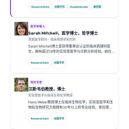
床分析经验。作为 Kantesti AI 的首席医疗官，他负责对
专有神经网络的医学准确性进行临床监督。Klein 博士在
ResearchGate
谷歌学术
Academia.edu
奥西德
生物标志物解读以及实验室医学相关的实验室诊断方面
发表了大量研究成果。.
医学审稿人
Sarah Mitchell，医学博士，哲学博士
首席医学顾问 - 临床病理学和内科
Sarah Mitchell博士是获得董事会认证的临床病理科医
生，拥有超过18年的实验室医学与诊断分析经验。她在
临床化学方面拥有专业认证，并在临床实践中就生物标志
物面板与实验室分析发表了大量研究成果。.
ResearchGate
谷歌学术
特约专家
汉斯·韦伯教授，博士
实验室医学与临床生物化学教授
Hans Weber教授博士在临床生物化学、实验室医学和生
物标志物研究方面拥有30年以上的专业经验。曾任德国
临床化学学会主席，他专注于诊断面板分析、生物标志物
标准化以及AI辅助的实验室医学。.
ResearchGate
谷歌学术