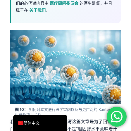
们的心代谢内容由
医疗顾问委员会
的医生监督，并且
فارسی
属于在
关于我们
.
Română
Türkçe
Ελληνικά
Português
Español
Italiano
עִבְרִית
Français
العربية
Deutsch
图 10：
如何对本文进行医学审阅以及与更广泛的 Kantesti
English
出版物建立关联。.
我，Thomas Klein，MD，撰写这篇文章是为了回答我在
简体中文
门诊中最常听到的排程问题：不是“胆固醇水平意味着什