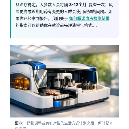
旦治疗稳定，大多数人会每隔
3-12个月
, 复查一次；风
Frysk
险更高或近期用药有变更的人群会使用较短的间隔。如
Esperanto
果你已经拿到报告，我们关于
如何解读血液检测结果
Беларуская мова
的指南可以帮助你在就诊前先理清报告格式。.
Татар теле
Кыргызча
ئۇيغۇرچە
Cebuano
Basa Jawa
ພາສາລາວ
Монгол
Afrikaans
العربية المغربية
Occitan
图 8：
药物调整或有针对性的生活方式计划之后，何时复查
血脂谱。.