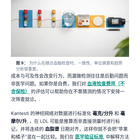
தமிழ்
తెలుగు
मराठी
اردو
বাংলা
Shqip
图 9：
为什么在随访血脂检查时，一致性、单位换算和趋势
分析很重要。.
Magyar
成本与可及性会改变行为，而漏做检测往往是后勤问题而
Slovenščina
非医学问题。如果你是自费，我们对
血液检查费用（不
含保险）
的评估可以帮助你在不靠猜测的情况下安排一
한국어
次筛查就诊。.
Polski
Lietuvių kalba
Kantesti 的神经网络对数据进行标准化
毫克/分升
和
毫
摩尔/升
, ，在 LDL 可能是推算而非直接测量时进行标
Русский
记，并将连续的
血脂谱
日期对齐，这样你就不会把“苹果
ქართული
和橘子”混在一起比较。我们在
医学验证标准
, 中解释方法