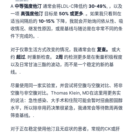
Gàidhlig
A
中等强度他汀
通常会将LDL-C降低约
30-49%
, ，以及
Euskara
一项
高强度他汀
目标是
50% 或更多
. 。如果我只看到在
Македонски јазик
适当间隔后的
10-15%
下降，我就会开始询问依从性、吸
收情况、继发性原因，或是基线与随访是在非常不同的条
Latviešu valoda
件下完成的。.
Galego
对于仅靠生活方式改变的情况，我通常会在
复查。
或大
অসমীয়া
约
超过
. 时重新检查。
2周
的检测更多是在衡量积极程度
සිංහල
以及日常甘油三酯的波动，而不是一个稳定的新的基
سنڌي
线。.
پښتو
尽量使用同一家实验室，并尝试将空腹与空腹对比、将非
空腹与非空腹对比。Thomas Klein, MD在这里用更务实
Slovenčina
的说法：急性感染、大手术和住院可能会暂时扭曲胆固醇
水平，所以除非用药决策很紧急，我通常会等待数周再做
Hrvatski
筛查基线。.
Suomi
对于正在稳定使用他汀且无症状的患者，常规的CK或肝
Қазақ тілі