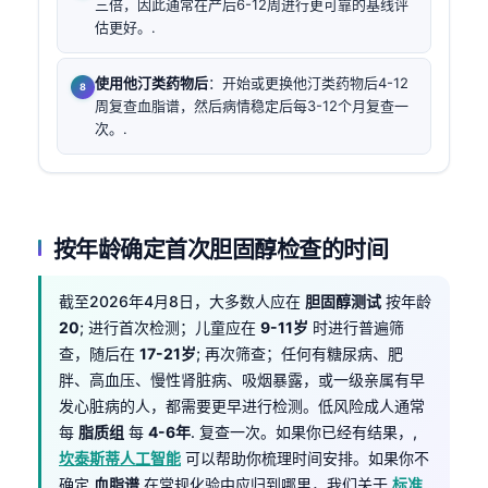
三倍，因此通常在产后6-12周进行更可靠的基线评
估更好。.
使用他汀类药物后
：开始或更换他汀类药物后4-12
周复查血脂谱，然后病情稳定后每3-12个月复查一
次。.
按年龄确定首次胆固醇检查的时间
截至2026年4月8日，大多数人应在
胆固醇测试
按年龄
20
; 进行首次检测；儿童应在
9-11岁
时进行普遍筛
查，随后在
17-21岁
; 再次筛查；任何有糖尿病、肥
胖、高血压、慢性肾脏病、吸烟暴露，或一级亲属有早
发心脏病的人，都需要更早进行检测。低风险成人通常
每
脂质组
每
4-6年
. 复查一次。如果你已经有结果，,
坎泰斯蒂人工智能
可以帮助你梳理时间安排。如果你不
确定
血脂谱
在常规化验中应归到哪里，我们关于
标准