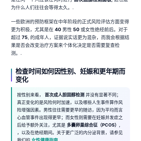
为什么人们往往会等得太久。.
一些欧洲的预防框架在中年阶段的正式风险评估方面变得
更为积极，尤其是在
40
男性
50
或女性绝经前后。对于
超过
75
, 的成年人，证据说实话更为混杂，而我会根据结
果是否会改变治疗方案来个体化决定是否需要复查检
测。.
检查时间如何因性别、妊娠和更年期而
变化
按性别来看，
首次成人胆固醇检测
并没有显著不同；
真正变化的是风险何时加速，以及哪些人生事件算作风
险增强因素。男性往往需要更早的随访，因为平均而言
心血管事件出现得更早；而女性则需要在妊娠并发症之
后给予额外关注，尤其是
多囊卵巢综合征（PCOS）
,
，以及在绝经期间。关于更广泛的内分泌背景，请参见
我们的
女性健康指南
.