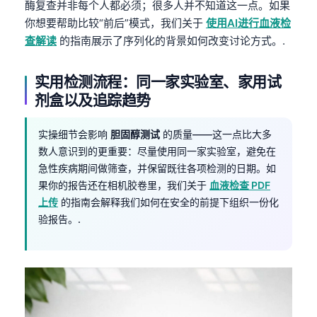
酶复查并非每个人都必须；很多人并不知道这一点。如果
Català
你想要帮助比较“前后”模式，我们关于
使用AI进行血液检
O‘zbekcha
查解读
的指南展示了序列化的背景如何改变讨论方式。.
Українська
实用检测流程：同一家实验室、家用试
አማርኛ
剂盒以及追踪趋势
Kiswahili
ភាសាខ្មែរ
实操细节会影响
胆固醇测试
的质量——这一点比大多
ဗမာစာ
数人意识到的更重要：尽量使用同一家实验室，避免在
急性疾病期间做筛查，并保留既往各项检测的日期。如
ไทย
果你的报告还在相机胶卷里，我们关于
血液检查 PDF
Tagalog
上传
的指南会解释我们如何在安全的前提下组织一份化
验报告。.
Tiếng Việt
Bahasa Melayu
മലയാളം
ಕನ್ನಡ
ગુજરાતી