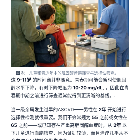
图 3：
儿童和青少年中的胆固醇普遍筛查与选择性筛查。.
这
9-11岁
的时间窗并非随意。青春期可能会暂时使胆固
醇水平下降，有时下降幅度为
10-20 mg/dL
, ，因此在青
春期中期之前进行筛查通常能得到更清晰的基线。.
当一级亲属发生过早的ASCVD——男性在
2年
开始进行
选择性检测就很重要。我们不会常规为
55
之前或女性在
65
之前——或已知存在严重高胆固醇血症时，从
2年
以
下儿童进行血脂筛查，因为证据较薄，而且治疗几乎从不