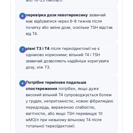
перевірка дози левотироксину
зазвичай
має відбуватися через 6–8 тижнів після
початку або зміни дози, оскільки TSH відстає
від T4.
рівні T3 і T4
після тиреоїдектомії не є
однаково корисними; вільний T4 і TSH
зазвичай дозволяють надійніше коригувати
дозу, ніж T3.
Потрібне термінове подальше
спостереження
потрібен, якщо дуже
високий вільний T4 супроводжується болем
у грудях, непритомністю, новою фібриляцією
передсердь, вираженою слабкістю,
вагітністю, або якщо TSH перевищує 10
мМО/л при низькому вільному T4 після
тотальної тиреоїдектомії.