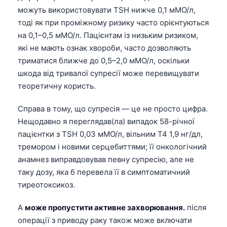
можуть використовувати TSH нижче 0,1 мМО/л,
тоді як при проміжному ризику часто орієнтуються
на 0,1–0,5 мМО/л. Пацієнтам із низьким ризиком,
які не мають ознак хвороби, часто дозволяють
триматися ближче до 0,5–2,0 мМО/л, оскільки
шкода від тривалої супресії може перевищувати
теоретичну користь.
Справа в тому, що супресія — це не просто цифра.
Нещодавно я переглядав(ла) випадок 58-річної
пацієнтки з TSH 0,03 мМО/л, вільним T4 1,9 нг/дл,
тремором і новими серцебиттями; її онкологічний
анамнез виправдовував певну супресію, але не
таку дозу, яка б перевела її в симптоматичний
тиреотоксикоз.
A
може пропустити активне захворювання.
після
операції з приводу раку також може включати