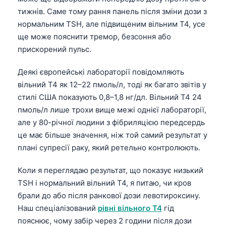
Gàidhlig
тижнів. Саме тому рання панель після зміни дози з
Euskara
нормальним TSH, але підвищеним вільним T4, усе
Македонски јазик
ще може пояснити тремор, безсоння або
прискорений пульс.
Latviešu valoda
Galego
Деякі європейські лабораторії повідомляють
অসমীয়া
вільний T4 як 12–22 пмоль/л, тоді як багато звітів у
стилі США показують 0,8–1,8 нг/дл. Вільний T4 24
සිංහල
пмоль/л лише трохи вище межі однієї лабораторії,
سنڌي
але у 80-річної людини з фібриляцією передсердь
پښتو
це має більше значення, ніж той самий результат у
плані супресії раку, який ретельно контролюють.
Slovenčina
Коли я переглядаю результат, що показує низький
TSH і нормальний вільний T4, я питаю, чи кров
Hrvatski
брали до або після ранкової дози левотироксину.
Suomi
Наш спеціалізований
рівні вільного T4
гід
Қазақ тілі
пояснює, чому забір через 2 години після дози