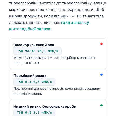
тиреоглобулін і антитіла до тиреоглобуліну, але це
маркери спостереження, а не маркери дози. Щоб
ширше зрозуміти, коли вільний T4, T3 та антитіла
додають цінність, див. наш
гайд з аналізу
щитоподібної залози
.
Високоризиковий рак
TSH часто <0,1 мМО/л
Може бути навмисним, але потрібен моніторинг
серця та кісток
Проміжний ризик
TSH 0,1–0,5 мМО/л
Поширений діапазон супресії, коли ризик рецидиву
не є мінімальним
Низький ризик, без ознак хвороби
TSH 0,5–2,0 мМО/л