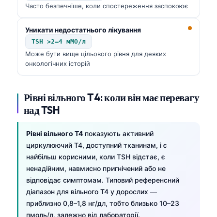
Часто безпечніше, коли спостереження заспокоює
Уникати недостатнього лікування
TSH >2–4 мМО/л
Може бути вище цільового рівня для деяких
онкологічних історій
Рівні вільного T4: коли він має перевагу
над TSH
Рівні вільного T4
показують активний
циркулюючий T4, доступний тканинам, і є
найбільш корисними, коли TSH відстає, є
ненадійним, навмисно пригнічений або не
відповідає симптомам. Типовий референсний
діапазон для вільного T4 у дорослих —
Norsk bokmål
приблизно 0,8–1,8 нг/дл, тобто близько 10–23
Ślōnskŏ gŏdka
пмоль/л, залежно від лабораторії.