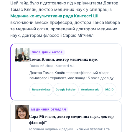
Цей гайд було підготовлено під керівництвом
Доктор
Томас Кляйн, доктор медичних наук
у співпраці з
Медична консультативна рада Кантесті ШІ
,
включаючи внесок професора, доктора Ганса Вебера
та медичний огляд, проведений доктором медичних
наук, доктором філософії Сарою Мітчелл.
ПРОВІДНИЙ АВТОР
Томас Кляйн, доктор медичних наук
Головний лікар, Кантесті А.І.
Доктор Томас Кляйн — сертифікований лікар-
гематолог і терапевт, має понад 15 років досвіду в
лабораторній медицині та AI-асистованому
клінічному аналізі. Як головний медичний
ResearchGate
Google Scholar
Academia.edu
ORCID
директор (Chief Medical Officer) у Kantesti AI він
здійснює клінічний нагляд за медичною точністю
власної нейронної мережі. Доктор Кляйн широко
публікується щодо інтерпретації біомаркерів і
МЕДИЧНИЙ ОГЛЯДАЧ
лабораторної діагностики з тем лабораторної
Сара Мітчелл, доктор медичних наук, доктор
медицини.
філософії
Головний медичний радник – клінічна патологія та