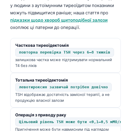
у людини з аутоімунним тиреоїдитом показники
можуть підвищитися раніше; наша стаття про
підказки щодо хвороб щитоподібної залози
охоплює ці патерни до операції.
Часткова тиреоїдектомія
повторна перевірка TSH через 6–8 тижнів
залишкова частка може підтримувати нормальний
T4 без ліків
Тотальна тиреоїдектомія
левотироксин зазвичай потрібен довічно
TSH відображає достатність замісної терапії, а не
продукцію власної залози
Операція з приводу раку
Цільовий рівень TSH може бути <0,1–0,5 мМО/л
Пригнічення може бути навмисним під наглядом