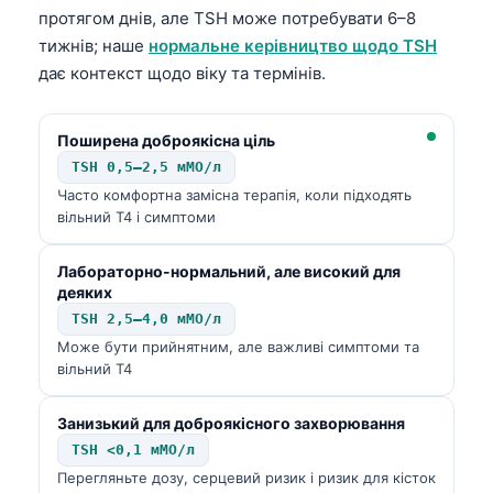
протягом днів, але TSH може потребувати 6–8
тижнів; наше
нормальне керівництво щодо TSH
дає контекст щодо віку та термінів.
Поширена доброякісна ціль
TSH 0,5–2,5 мМО/л
Часто комфортна замісна терапія, коли підходять
вільний T4 і симптоми
Лабораторно-нормальний, але високий для
деяких
TSH 2,5–4,0 мМО/л
Може бути прийнятним, але важливі симптоми та
вільний T4
Занизький для доброякісного захворювання
TSH <0,1 мМО/л
Перегляньте дозу, серцевий ризик і ризик для кісток