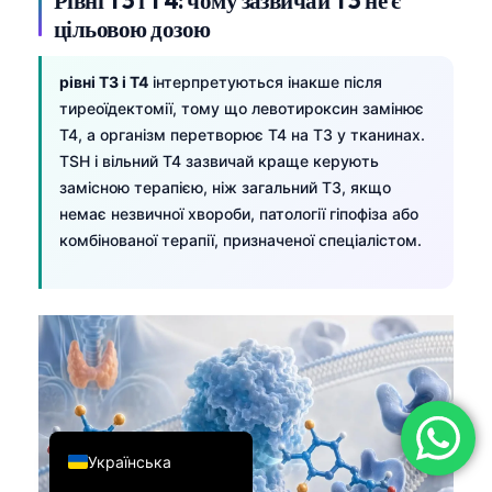
цільовою дозою
简体中文
Română
рівні T3 і T4
інтерпретуються інакше після
Türkçe
тиреоїдектомії, тому що левотироксин замінює
T4, а організм перетворює T4 на T3 у тканинах.
Ελληνικά
TSH і вільний T4 зазвичай краще керують
Português
замісною терапією, ніж загальний T3, якщо
Español
немає незвичної хвороби, патології гіпофіза або
комбінованої терапії, призначеної спеціалістом.
Italiano
עִבְרִית
Français
العربية
Deutsch
English
Українська