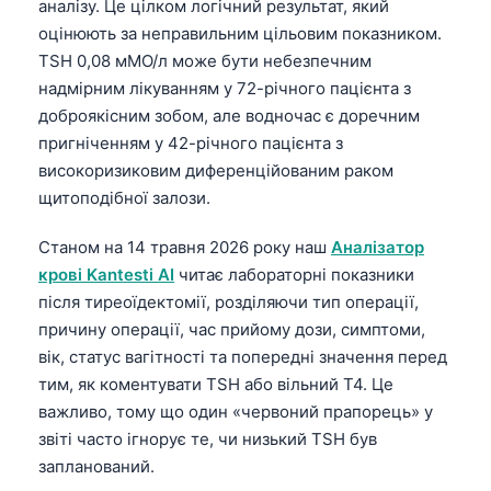
аналізу. Це цілком логічний результат, який
оцінюють за неправильним цільовим показником.
TSH 0,08 мМО/л може бути небезпечним
надмірним лікуванням у 72-річного пацієнта з
доброякісним зобом, але водночас є доречним
пригніченням у 42-річного пацієнта з
високоризиковим диференційованим раком
щитоподібної залози.
Станом на 14 травня 2026 року наш
Аналізатор
крові Kantesti AI
читає лабораторні показники
після тиреоїдектомії, розділяючи тип операції,
причину операції, час прийому дози, симптоми,
вік, статус вагітності та попередні значення перед
тим, як коментувати TSH або вільний T4. Це
важливо, тому що один «червоний прапорець» у
звіті часто ігнорує те, чи низький TSH був
запланований.