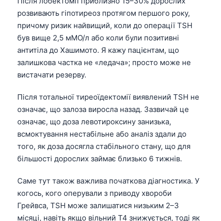
Після лобектомії приблизно 15–30% дорослих
розвивають гіпотиреоз протягом першого року,
причому ризик найвищий, коли до операції TSH
був вище 2,5 мМО/л або коли були позитивні
антитіла до Хашимото. Я кажу пацієнтам, що
залишкова частка не «ледача»; просто може не
вистачати резерву.
Після тотальної тиреоїдектомії виявлений TSH не
означає, що залоза виросла назад. Зазвичай це
означає, що доза левотироксину занизька,
всмоктування нестабільне або аналіз здали до
того, як доза досягла стабільного стану, що для
більшості дорослих займає близько 6 тижнів.
Саме тут також важлива початкова діагностика. У
когось, кого оперували з приводу хвороби
Грейвса, TSH може залишатися низьким 2–3
місяці, навіть якщо вільний T4 знижується, тоді як