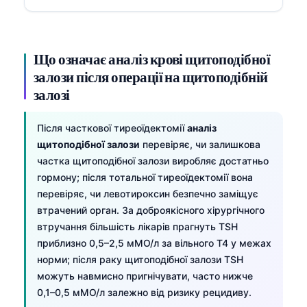
Що означає аналіз крові щитоподібної
залози після операції на щитоподібній
залозі
Після часткової тиреоїдектомії
аналіз
щитоподібної залози
перевіряє, чи залишкова
частка щитоподібної залози виробляє достатньо
гормону; після тотальної тиреоїдектомії вона
перевіряє, чи левотироксин безпечно заміщує
втрачений орган. За доброякісного хірургічного
втручання більшість лікарів прагнуть TSH
приблизно 0,5–2,5 мМО/л за вільного T4 у межах
норми; після раку щитоподібної залози TSH
можуть навмисно пригнічувати, часто нижче
0,1–0,5 мМО/л залежно від ризику рецидиву.