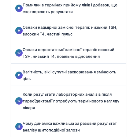
Помилки в термінах прийому ліків і добавок, що
спотворюють результати
Ознаки надмірної замісної терапії: низький TSH,
високий T4, частий пульс
Ознаки недостатньої замісної терапії: високий
TSH, низький T4, повільне відновлення
Вагітність, вік і супутні захворювання змінюють
ціль
Коли результати лабораторних аналізів після
тиреоїдектомії потребують термінового нагляду
лікаря
Чому динаміка важливіша за разовий результат
аналізу щитоподібної залози