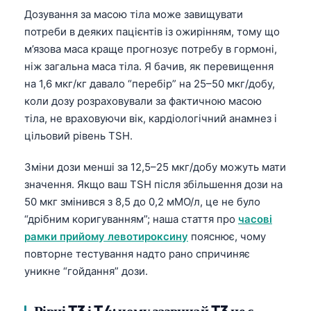
日本語
Дозування за масою тіла може завищувати
Eesti
потреби в деяких пацієнтів із ожирінням, тому що
м’язова маса краще прогнозує потребу в гормоні,
Azərbaycan dili
ніж загальна маса тіла. Я бачив, як перевищення
Bosanski
на 1,6 мкг/кг давало “перебір” на 25–50 мкг/добу,
Svenska
коли дозу розраховували за фактичною масою
тіла, не враховуючи вік, кардіологічний анамнез і
Српски језик
цільовий рівень TSH.
Íslenska
Зміни дози менші за 12,5–25 мкг/добу можуть мати
Հայերեն
значення. Якщо ваш TSH після збільшення дози на
Bahasa Indonesia
50 мкг змінився з 8,5 до 0,2 мМО/л, це не було
हिन्दी
“дрібним коригуванням”; наша стаття про
часові
рамки прийому левотироксину
пояснює, чому
Nederlands
повторне тестування надто рано спричиняє
Dansk
уникне “гойдання” дози.
Български
فارسی
Рівні T3 і T4: чому зазвичай T3 не є