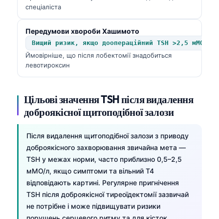
спеціаліста
Передумови хвороби Хашимото
Вищий ризик, якщо доопераційний TSH >2,5 мМО/л
Ймовірніше, що після лобектомії знадобиться
левотироксин
Цільові значення TSH після видалення
доброякісної щитоподібної залози
Після видалення щитоподібної залози з приводу
доброякісного захворювання звичайна мета —
TSH у межах норми, часто приблизно 0,5–2,5
мМО/л, якщо симптоми та вільний T4
відповідають картині. Регулярне пригнічення
TSH після доброякісної тиреоїдектомії зазвичай
не потрібне і може підвищувати ризики
порушень серцевого ритму та для кісток.