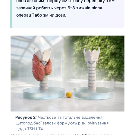
обов’язковим. Першу змістовну перевірку TSH
зазвичай роблять через 6–8 тижнів після
операції або зміни дози.
Рисунок 2:
Часткове та тотальне видалення
щитоподібної залози формують різні очікування
щодо TSH і T4.