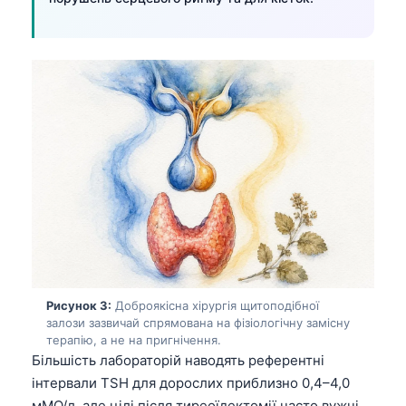
Рисунок 3:
Доброякісна хірургія щитоподібної
залози зазвичай спрямована на фізіологічну замісну
терапію, а не на пригнічення.
Більшість лабораторій наводять референтні
інтервали TSH для дорослих приблизно 0,4–4,0
мМО/л, але цілі після тиреоїдектомії часто вужчі,