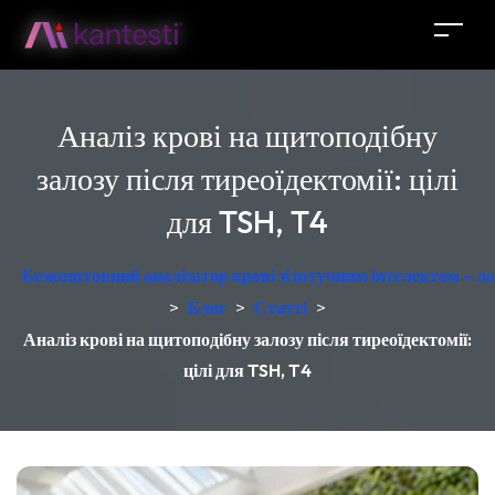
Аналіз крові на щитоподібну
залозу після тиреоїдектомії: цілі
для TSH, T4
Безкоштовний аналізатор крові зі штучним інтелектом – ла
>
Блог
>
Статті
>
Аналіз крові на щитоподібну залозу після тиреоїдектомії:
цілі для TSH, T4