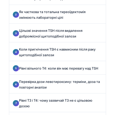
Як часткова та тотальна тиреоїдектомія
змінюють лабораторні цілі
Цільові значення TSH після видалення
доброякісної щитоподібної залози
Коли пригнічення TSH є навмисним після раку
щитоподібної залози
Рівні вільного T4: коли він має перевагу над TSH
Перевірка дози левотироксину: терміни, доза та
повторні аналізи
Рівні T3 і T4: чому зазвичай T3 не є цільовою
дозою