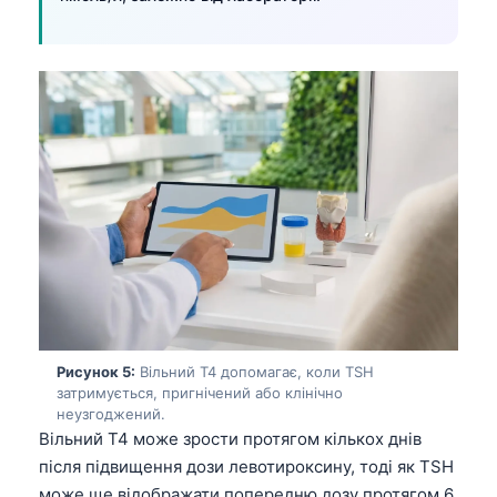
Frysk
Esperanto
Беларуская мова
Татар теле
Кыргызча
ئۇيغۇرچە
Cebuano
Basa Jawa
ພາສາລາວ
Монгол
Рисунок 5:
Вільний T4 допомагає, коли TSH
Afrikaans
затримується, пригнічений або клінічно
неузгоджений.
العربية المغربية
Вільний T4 може зрости протягом кількох днів
Occitan
після підвищення дози левотироксину, тоді як TSH
може ще відображати попередню дозу протягом 6