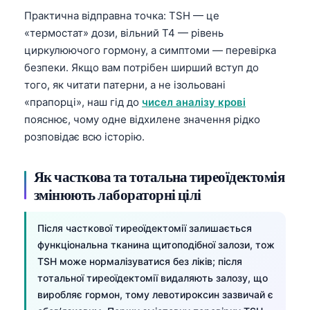
Практична відправна точка: TSH — це
«термостат» дози, вільний T4 — рівень
циркулюючого гормону, а симптоми — перевірка
безпеки. Якщо вам потрібен ширший вступ до
того, як читати патерни, а не ізольовані
«прапорці», наш гід до
чисел аналізу крові
пояснює, чому одне відхилене значення рідко
розповідає всю історію.
Як часткова та тотальна тиреоїдектомія
змінюють лабораторні цілі
Після часткової тиреоїдектомії залишається
функціональна тканина щитоподібної залози, тож
TSH може нормалізуватися без ліків; після
тотальної тиреоїдектомії видаляють залозу, що
виробляє гормон, тому левотироксин зазвичай є