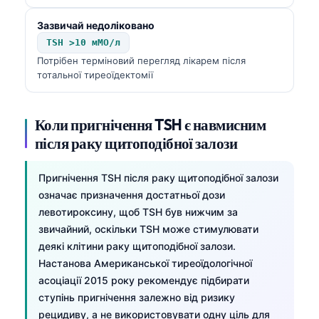
Зазвичай недоліковано
TSH >10 мМО/л
Потрібен терміновий перегляд лікарем після
тотальної тиреоїдектомії
Коли пригнічення TSH є навмисним
після раку щитоподібної залози
Пригнічення TSH після раку щитоподібної залози
означає призначення достатньої дози
левотироксину, щоб TSH був нижчим за
звичайний, оскільки TSH може стимулювати
деякі клітини раку щитоподібної залози.
Настанова Американської тиреоїдологічної
асоціації 2015 року рекомендує підбирати
ступінь пригнічення залежно від ризику
рецидиву, а не використовувати одну ціль для