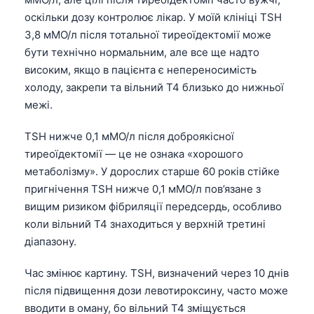
оскільки дозу контролює лікар. У моїй клініці TSH
3,8 мМО/л після тотальної тиреоїдектомії може
бути технічно нормальним, але все ще надто
високим, якщо в пацієнта є непереносимість
холоду, закрепи та вільний T4 близько до нижньої
межі.
TSH нижче 0,1 мМО/л після доброякісної
тиреоїдектомії — це не ознака «хорошого
метаболізму». У дорослих старше 60 років стійке
пригнічення TSH нижче 0,1 мМО/л пов’язане з
вищим ризиком фібриляції передсердь, особливо
коли вільний T4 знаходиться у верхній третині
діапазону.
Час змінює картину. TSH, визначений через 10 днів
після підвищення дози левотироксину, часто може
вводити в оману, бо вільний T4 зміщується