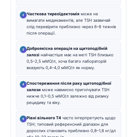
Часткова тиреоїдектомія
може не
вимагати медикаментів, але TSH зазвичай
слід перевірити приблизно через 6–8 тижнів
після операції.
Доброякісна операція на щитоподібній
залозі
найчастіше має на меті TSH близько
0,5–2,5 мМО/л, хоча багато лабораторій
вказують 0,4–4,0 мМО/л як норму.
Спостереження після раку щитоподібної
залози
може навмисно пригнічувати TSH
нижче 0,1–0,5 мМО/л залежно від ризику
рецидиву та віку.
Рівні вільного T4
часто інтерпретують щодо
TSH; типовий референсний діапазон для
дорослих становить приблизно 0,8–1,8 нг/дл
або 10–23 пмоль/л.