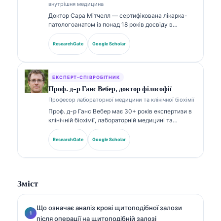
внутрішня медицина
Доктор Сара Мітчелл — сертифікована лікарка-
патологоанатом із понад 18 років досвіду в
лабораторній медицині та діагностичному аналізі.
Вона має спеціалізовані сертифікати з клінічної
ResearchGate
Google Scholar
хімії та широко публікувалася щодо панелей
біомаркерів і лабораторного аналізу в клінічній
практиці.
ЕКСПЕРТ-СПІВРОБІТНИК
Проф. д-р Ганс Вебер, доктор філософії
Професор лабораторної медицини та клінічної біохімії
Проф. д-р Ганс Вебер має 30+ років експертизи в
клінічній біохімії, лабораторній медицині та
дослідженнях біомаркерів. Колишній президент
Німецького товариства клінічної хімії, він
ResearchGate
Google Scholar
спеціалізується на аналізі діагностичних панелей,
стандартизації біомаркерів і лабораторній
медицині, підсиленій ШІ.
Зміст
Що означає аналіз крові щитоподібної залози
після операції на щитоподібній залозі