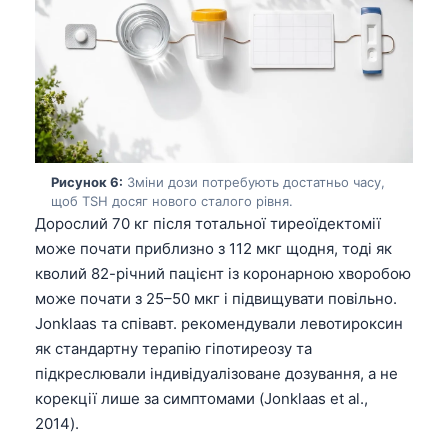
తెలుగు
मराठी
اردو
বাংলা
Shqip
Рисунок 6:
Зміни дози потребують достатньо часу,
Magyar
щоб TSH досяг нового сталого рівня.
Дорослий 70 кг після тотальної тиреоїдектомії
Slovenščina
може почати приблизно з 112 мкг щодня, тоді як
한국어
кволий 82-річний пацієнт із коронарною хворобою
Polski
може почати з 25–50 мкг і підвищувати повільно.
Jonklaas та співавт. рекомендували левотироксин
Lietuvių kalba
як стандартну терапію гіпотиреозу та
Русский
підкреслювали індивідуалізоване дозування, а не
ქართული
корекції лише за симптомами (Jonklaas et al.,
2014).
Čeština