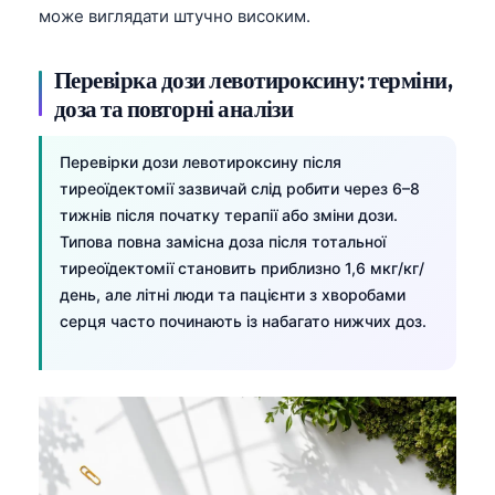
може виглядати штучно високим.
Català
O‘zbekcha
Перевірка дози левотироксину: терміни,
አማርኛ
доза та повторні аналізи
Kiswahili
Перевірки дози левотироксину після
ភាសាខ្មែរ
тиреоїдектомії зазвичай слід робити через 6–8
ဗမာစာ
тижнів після початку терапії або зміни дози.
ไทย
Типова повна замісна доза після тотальної
тиреоїдектомії становить приблизно 1,6 мкг/кг/
Tagalog
день, але літні люди та пацієнти з хворобами
Tiếng Việt
серця часто починають із набагато нижчих доз.
Bahasa Melayu
മലയാളം
ಕನ್ನಡ
ગુજરાતી
தமிழ்