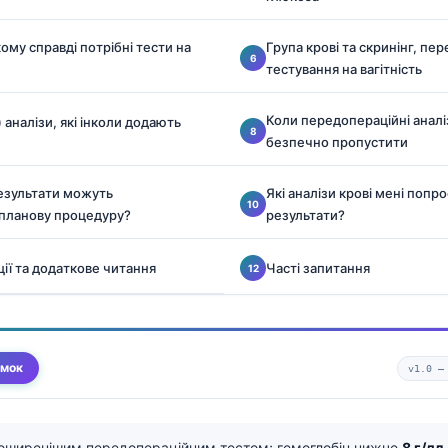
кому справді потрібні тести на
Група крові та скринінг, пе
тестування на вагітність
Коли передопераційні аналі
) аналізи, які інколи додають
безпечно пропустити
результати можуть
Які аналізи крові мені попро
 планову процедуру?
результати?
ції та додаткове читання
Часті запитання
умок
v1.0 
оширенішим передопераційним тестом; гемоглобін нижче
8 г/дл