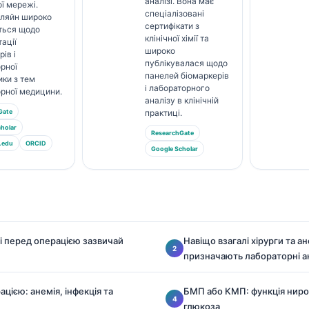
аналізі. Вона має
ї мережі.
спеціалізовані
Кляйн широко
сертифікати з
ться щодо
клінічної хімії та
тації
широко
ів і
публікувалася щодо
рної
панелей біомаркерів
ики з тем
і лабораторного
рної медицини.
аналізу в клінічній
Gate
практиці.
holar
ResearchGate
.edu
ORCID
Google Scholar
ві перед операцією зазвичай
Навіщо взагалі хірурги та а
призначають лабораторні а
цією: анемія, інфекція та
БМП або КМП: функція нирок
глюкоза