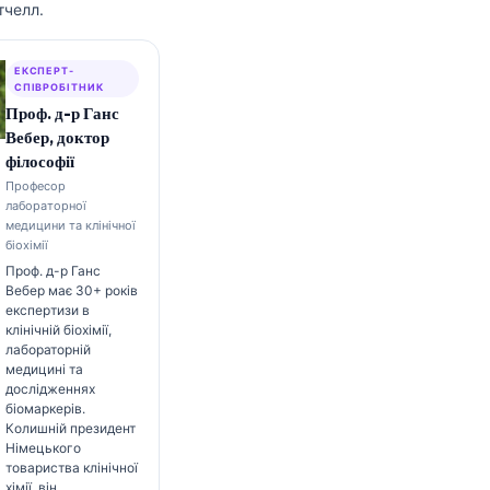
тчелл.
ЕКСПЕРТ-
СПІВРОБІТНИК
Проф. д-р Ганс
Вебер, доктор
філософії
Професор
лабораторної
медицини та клінічної
біохімії
Проф. д-р Ганс
Вебер має 30+ років
експертизи в
клінічній біохімії,
лабораторній
медицині та
дослідженнях
біомаркерів.
Колишній президент
Німецького
товариства клінічної
хімії, він