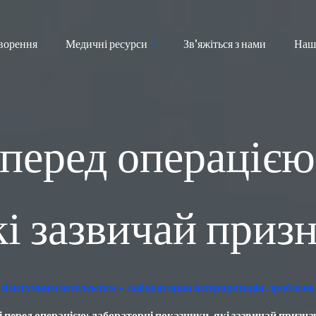
ворення
Медичні ресурси
Зв'яжіться з нами
Наш
 перед операцією
кі зазвичай призн
зі штучним інтелектом – лабораторна інтерпретація, зроблено
і перед операцією: лабораторні показники, які зазвичай призна