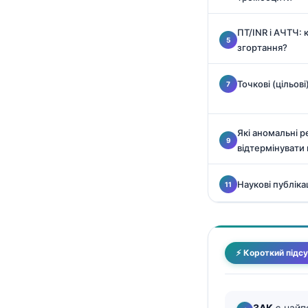
Català
ПТ/INR і АЧТЧ: 
O‘zbekcha
згортання?
አማርኛ
Kiswahili
Точкові (цільові
ភាសាខ្មែរ
ဗမာစာ
Які аномальні 
ไทย
відтермінувати
Tagalog
Наукові публіка
Tiếng Việt
Bahasa Melayu
മലയാളം
⚡ Короткий підс
ಕನ್ನಡ
ગુજરાતી
தமிழ்
ЗАК
є найп