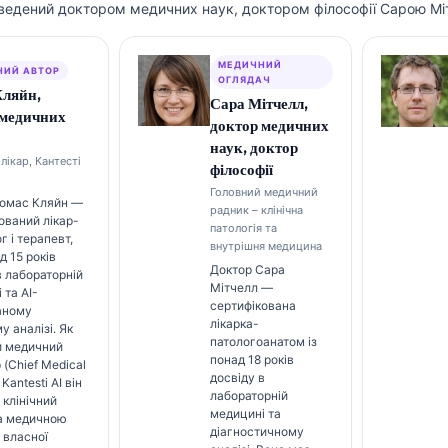
ведений доктором медичних наук, доктором філософії Сарою Мі
МЕДИЧНИЙ
НИЙ АВТОР
ОГЛЯДАЧ
Кляйн,
Сара Мітчелл,
 медичних
доктор медичних
наук, доктор
лікар, Кантесті
філософії
Головний медичний
Томас Кляйн —
радник – клінічна
ований лікар-
патологія та
г і терапевт,
внутрішня медицина
д 15 років
Доктор Сара
в лабораторній
Мітчелл —
 та AI-
сертифікована
аному
лікарка-
у аналізі. Як
патологоанатом із
й медичний
понад 18 років
 (Chief Medical
досвіду в
 Kantesti AI він
лабораторній
 клінічний
медицині та
за медичною
діагностичному
 власної