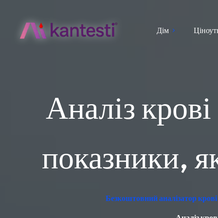
Дім
Ціноут
Аналіз крові
показники, я
Безкоштовний аналізатор крові 
Аналіз кров