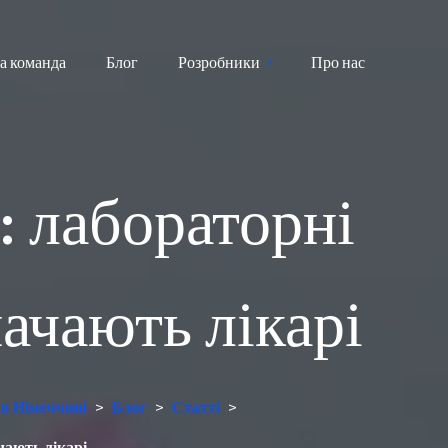
а команда
Блог
Розробники
Про нас
: лабораторні
ачають лікарі
 в Німеччині
>
Блог
>
Статті
>
чають лікарі