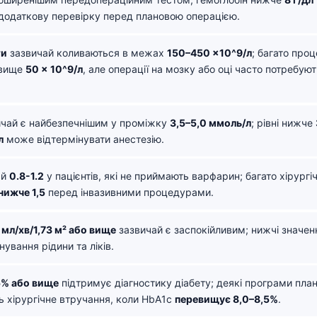
додаткову перевірку перед плановою операцією.
ти
зазвичай коливаються в межах
150–450 ×10^9/л
; багато про
 вище
50 × 10^9/л
, але операції на мозку або оці часто потребую
чай є найбезпечнішим у проміжку
3,5–5,0 ммоль/л
; рівні нижче
л
може відтермінувати анестезію.
ай
0.8-1.2
у пацієнтів, які не приймають варфарин; багато хірург
нижче 1,5
перед інвазивними процедурами.
 мл/хв/1,73 м² або вище
зазвичай є заспокійливим; нижчі значе
нування рідини та ліків.
5% або вище
підтримує діагностику діабету; деякі програми пла
ь хірургічне втручання, коли HbA1c
перевищує 8,0–8,5%
.