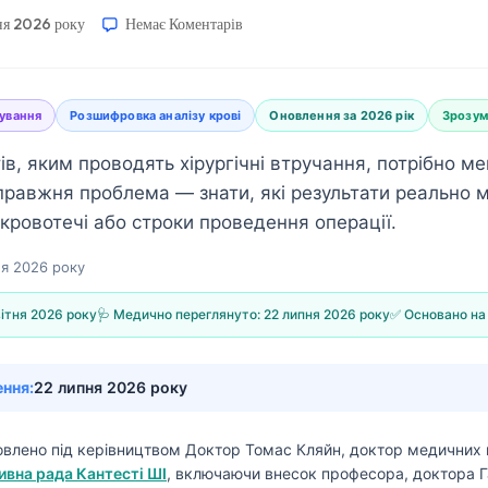
тня 2026 року
Немає Коментарів
ування
Розшифровка аналізу крові
Оновлення за 2026 рік
Зрозум
ів, яким проводять хірургічні втручання, потрібно ме
правжня проблема — знати, які результати реально 
 кровотечі або строки проведення операції.
ня 2026 року
вітня 2026 року
🩺 Медично переглянуто:
22 липня 2026 року
✅ Основано на
ення:
22 липня 2026 року
товлено під керівництвом
Доктор Томас Кляйн, доктор медичних 
вна рада Кантесті ШІ
, включаючи внесок професора, доктора Г