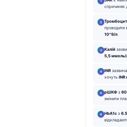
спричиняє 
తెలుగు
मराठी
Тромбоци
اردو
проводити
10^9/л
.
বাংলা
Shqip
Калій
зазви
Magyar
5,5 ммоль/
Slovenščina
INR
зазвич
한국어
хочуть
INR 
Polski
рШКФ
з
60
Lietuvių kalba
змінити пла
Русский
ქართული
HbA1c
з
6.
відкладают
Čeština