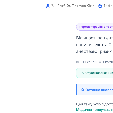
Від Prof. Dr. Thomas Klein
1 кві
Передопераційне тест
Більшості пацієнт
вони очікують. С
анестезію, ризик
📖 ~11 хвилин
📅
1 квіт
📝 Опубліковано:
1 к
🔄 Останнє оновл
Norsk bokmål
Цей гайд було підго
Медична консультати
Ślōnskŏ gŏdka