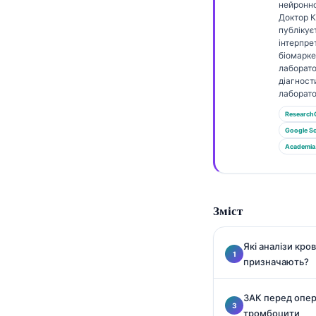
Gàidhlig
нейронно
Доктор 
Euskara
публікує
інтерпре
Македонски јазик
біомаркер
лаборато
Latviešu valoda
діагност
Galego
лаборато
Research
অসমীয়া
Google Sc
සිංහල
Academia
سنڌي
پښتو
Зміст
Slovenčina
Які аналізи кро
Hrvatski
призначають?
Suomi
ЗАК перед опера
Қазақ тілі
тромбоцити