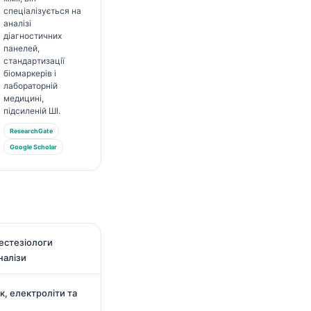
спеціалізується на
аналізі
діагностичних
панелей,
стандартизації
біомаркерів і
лабораторній
медицині,
підсиленій ШІ.
ResearchGate
Google Scholar
нестезіологи
налізи
, електроліти та