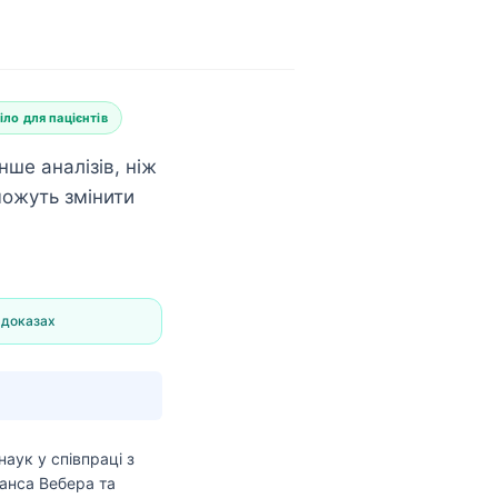
іло для пацієнтів
нше аналізів, ніж
можуть змінити
 доказах
наук
у співпраці з
анса Вебера та