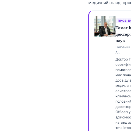
медичний огляд, про
Frysk
Esperanto
ПРОВІД
Беларуская мова
Томас 
доктор
Татар теле
наук
Кыргызча
Головний 
А.І.
ئۇيغۇرچە
Доктор 
Cebuano
сертифік
гематоло
Basa Jawa
має пона
досвіду 
ພາສາລາວ
медицині
асистов
Монгол
клінічном
головни
Afrikaans
директор
العربية المغربية
Officer) у
здійснює
Occitan
нагляд 
точністю