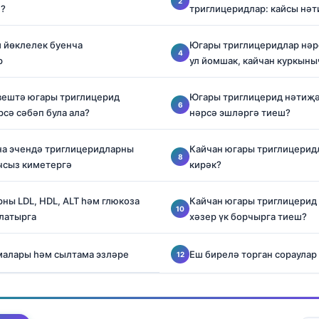
и?
триглицеридлар: кайсы нәт
 йөклелек буенча
Югары триглицеридлар нәрс
р
ул йомшак, кайчан куркыны
вештә югары триглицерид
Югары триглицерид нәтиҗә
сә сәбәп була ала?
нәрсә эшләргә тиеш?
на эчендә триглицеридларны
Кайчан югары триглицерид
чсыз киметергә
кирәк?
ны LDL, HDL, ALT һәм глюкоза
Кайчан югары триглицерид
латырга
хәзер үк борчырга тиеш?
малары һәм сылтама эзләре
Еш бирелә торган сораулар