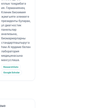
еллык тәҗрибәгә
ия. Германиянең
Клиник биохимия
җәмгыяте элеккеге
президенты буларак,
ул диагностик
панельләр
анализына,
биомаркерларны
стандартлаштыруга
һәм AI ярдәме белән
лаборатория
медицинасына
махсуслаша.
ResearchGate
Google Scholar
асыз