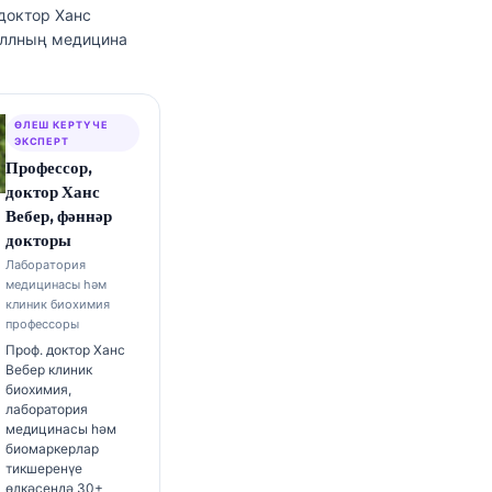
 доктор Ханс
еллның медицина
ӨЛЕШ КЕРТҮЧЕ
ЭКСПЕРТ
Профессор,
доктор Ханс
Вебер, фәннәр
докторы
Лаборатория
медицинасы һәм
клиник биохимия
профессоры
Проф. доктор Ханс
Вебер клиник
биохимия,
лаборатория
медицинасы һәм
биомаркерлар
тикшеренүе
өлкәсендә 30+