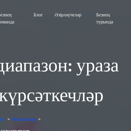
Безнең
Блог
Әзірләүчеләр
Безнең
команда
турында
иапазон: ураза
 күрсәткечләр
ог
>
Мәкаләләр
>
ы күрсәткечләр