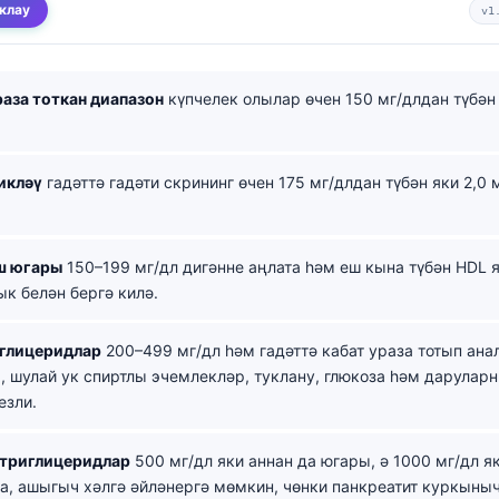
клау
v1
аза тоткан диапазон
күпчелек олылар өчен 150 мг/длдан түбән 
икләү
гадәттә гадәти скрининг өчен 175 мг/длдан түбән яки 2,0
ш югары
150–199 мг/дл дигәнне аңлата һәм еш кына түбән HDL я
ык белән бергә килә.
глицеридлар
200–499 мг/дл һәм гадәттә кабат ураза тотып ана
 шулай ук спиртлы эчемлекләр, туклану, глюкоза һәм дарулар
езли.
 триглицеридлар
500 мг/дл яки аннан да югары, ә 1000 мг/дл я
а, ашыгыч хәлгә әйләнергә мөмкин, чөнки панкреатит куркыныч