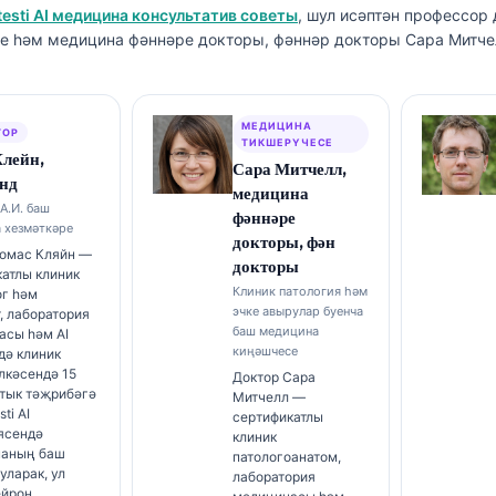
testi AI медицина консультатив советы
, шул исәптән профессор
е һәм медицина фәннәре докторы, фәннәр докторы Сара Митч
МЕДИЦИНА
ТОР
ТИКШЕРҮЧЕСЕ
Клейн,
Сара Митчелл,
нд
медицина
А.И. баш
фәннәре
 хезмәткәре
докторы, фән
Томас Кляйн —
докторы
атлы клиник
Клиник патология һәм
ог һәм
эчке авырулар буенча
, лаборатория
баш медицина
асы һәм AI
киңәшчесе
дә клиник
лкәсендә 15
Доктор Сара
ртык тәҗрибәгә
Митчелл —
sti AI
сертификатлы
ясендә
клиник
аның баш
патологоанатом,
уларак, ул
лаборатория
ейрон