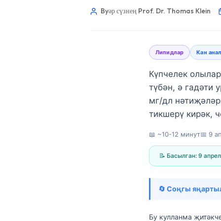
Byәр сүзнең Prof. Dr. Thomas Klein
Липидлар
Кан ана
Күпчелек олылар
түбән, ә гадәти 
мг/дл нәтиҗәләр
тикшерү кирәк, 
📖 ~10-12 минут
📅
9 а
📝 Басылган:
9 апрел
🔄 Соңгы яңарты
Norsk bokmål
Ślōnskŏ gŏdka
Бу кулланма җитәкч