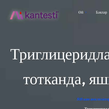
Өй
Бәяләр
Триглицеридла
тотканда, яш
ЯИ кан анализато
Триглицеридла