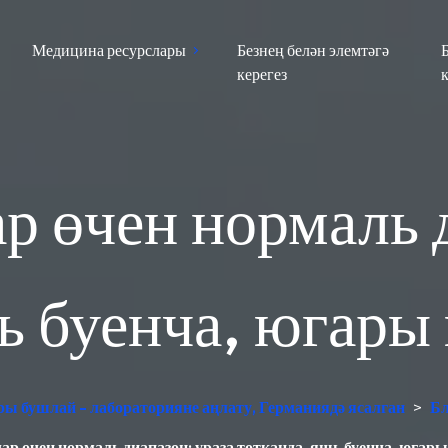
Медицина ресурслары
Безнең белән элемтәгә
керегез
р өчен нормаль д
ь буенча, югары
ры бушлай - лабораторияне аңлату, Германиядә ясалган
>
Бл
р өчен нормаль диапазон: ураза тотканда, яшь буенча, югар