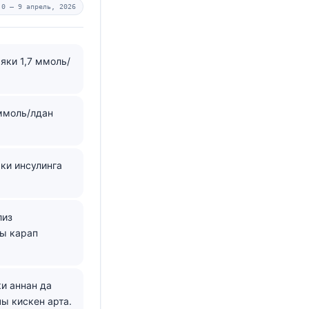
.0 —
9 апрель, 2026
яки 1,7 ммоль/
 ммоль/лдан
ки инсулинга
лиз
ны карап
ки аннан да
ы кискен арта.