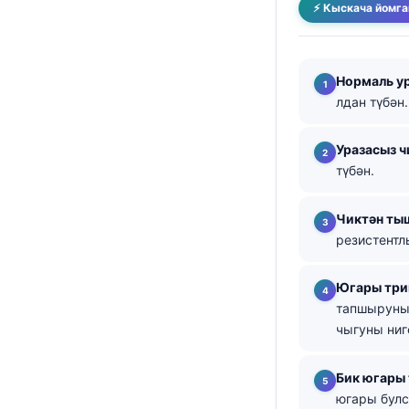
⚡ Кыскача йомга
తెలుగు
मराठी
Нормаль ур
اردو
лдан түбән.
বাংলা
Shqip
Уразасыз ч
түбән.
Magyar
Slovenščina
Чиктән ты
한국어
резистентл
Polski
Югары три
Lietuvių kalba
тапшыруны,
Русский
чыгуны ниг
ქართული
Бик югары
Čeština
югары булс