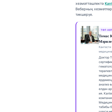
хезмәттәшлектә
Kan
Frysk
Веберның хезмәтләр
Esperanto
тикшерүе.
Беларуская мова
Кыргызча
ТӨП АВ
Томас 
ئۇيغۇرچە
Мэриле
Cebuano
Кантести 
медицина
Basa Jawa
Доктор 
сертифик
ພາສາລາວ
гематол
Монгол
терапевт
медицин
Afrikaans
ярдәмен
анализ ө
العربية المغربية
елдан а
ия. Kante
Occitan
компани
Медицин
Gàidhlig
табибы б
шәхси н