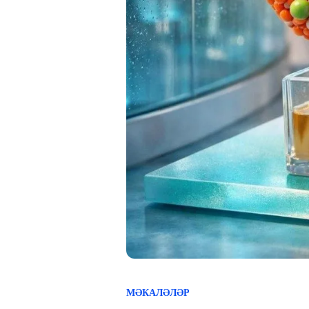
МӘКАЛӘЛӘР