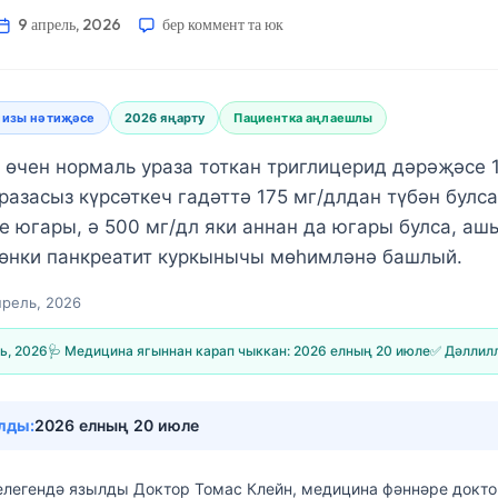
9 апрель, 2026
бер коммент та юк
лизы нәтиҗәсе
2026 яңарту
Пациентка аңлаешлы
 өчен нормаль ураза тоткан триглицерид дәрәҗәсе 
уразасыз күрсәткеч гадәттә 175 мг/длдан түбән булс
е югары, ә 500 мг/дл яки аннан да югары булса, а
чөнки панкреатит куркынычы мөһимләнә башлый.
прель, 2026
ь, 2026
🩺 Медицина ягыннан карап чыккан:
2026 елның 20 июле
✅ Дәллилл
лды:
2026 елның 20 июле
елегендә язылды
Доктор Томас Клейн, медицина фәннәре докт