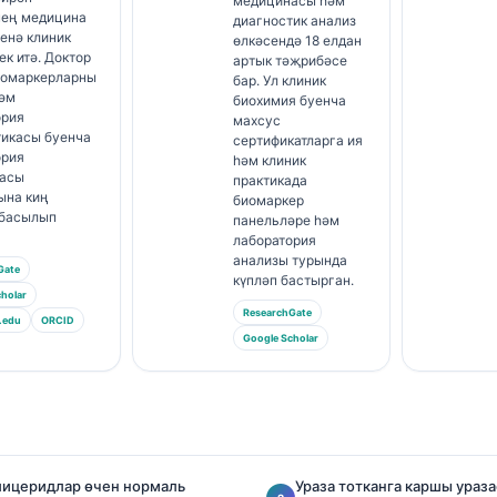
медицинасы һәм
нең медицина
диагностик анализ
енә клиник
өлкәсендә 18 елдан
ек итә. Доктор
артык тәҗрибәсе
иомаркерларны
бар. Ул клиник
һәм
биохимия буенча
ория
махсус
тикасы буенча
сертификатларга ия
ория
һәм клиник
асы
практикада
ына киң
биомаркер
 басылып
панельләре һәм
лаборатория
анализы турында
Gate
күпләп бастырган.
holar
ResearchGate
.edu
ORCID
Google Scholar
лицеридлар өчен нормаль
Ураза тотканга каршы ураз