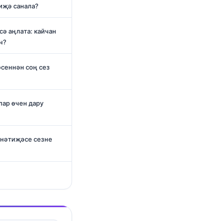
иҗә санала?
ә аңлата: кайчан
ч?
сеннән соң сез
лар өчен дару
 нәтиҗәсе сезне