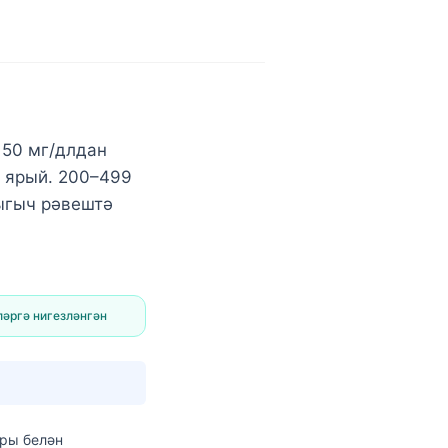
150 мг/длдан
а ярый. 200–499
шыгыч рәвештә
әргә нигезләнгән
оры
белән