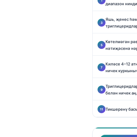
диапазон нинд
O‘zbekcha
Українська
Яшь, җенес һәм
አማርኛ
триглицеридла
Kiswahili
Көтелмәгән рә
ភាសាខ្មែរ
нәтиҗәсенә нәр
ဗမာစာ
Киләсе 4–12 ат
ไทย
ничек куркыны
Tagalog
Tiếng Việt
Триглицеридлар
белән ничек аң
Bahasa Melayu
മലയാളം
Тикшеренү бас
ಕನ್ನಡ
ગુજરાતી
தமிழ்