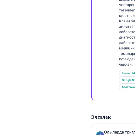
Euskara
челтәре
Македонски јазик
төгәллег
күзәтчел
Latviešu valoda
Кляйн б
аңлату 
Galego
лаборат
диагнос
অসমীয়া
лаборат
медицин
සිංහල
темалар
күләмдә
سنڌي
чыккан.
پښتو
Research
Google Sc
Academia
Slovenčina
Hrvatski
Suomi
Эчтәлек
Қазақ тілі
Català
Олыларда триг