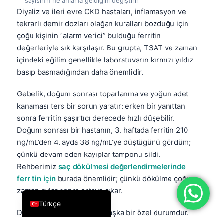
sayısının ne anlama geldiğini değiştirir.
Diyaliz ve ileri evre CKD hastaları, inflamasyon ve
فارسی
tekrarlı demir dozları olağan kuralları bozduğu için
简体中文
çoğu kişinin “alarm verici” bulduğu ferritin
Română
değerleriyle sık karşılaşır. Bu grupta, TSAT ve zaman
içindeki eğilim genellikle laboratuvarın kırmızı yıldız
Ελληνικά
basıp basmadığından daha önemlidir.
Português
Español
Gebelik, doğum sonrası toparlanma ve yoğun adet
kanaması ters bir sorun yaratır: erken bir yanıttan
Italiano
sonra ferritin şaşırtıcı derecede hızlı düşebilir.
עִבְרִית
Doğum sonrası bir hastanın, 3. haftada ferritin 210
Français
ng/mL’den 4. ayda 38 ng/mL’ye düştüğünü gördüm;
çünkü devam eden kayıplar tamponu sildi.
العربية
Rehberimiz
saç dökülmesi değerlendirmelerinde
Deutsch
ferritin için
burada önemlidir; çünkü dökülme çoğu
English
zaman aylar sonra ortaya çıkar.
Türkçe
Dayanıklılık sporcuları da başka bir özel durumdur.