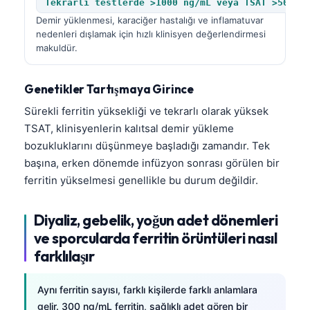
Tekrarlı testlerde >1000 ng/mL veya TSAT >50%
தமிழ்
Demir yüklenmesi, karaciğer hastalığı ve inflamatuvar
nedenleri dışlamak için hızlı klinisyen değerlendirmesi
తెలుగు
makuldür.
मराठी
Genetikler Tartışmaya Girince
اردو
Sürekli ferritin yüksekliği ve tekrarlı olarak yüksek
বাংলা
TSAT, klinisyenlerin kalıtsal demir yükleme
Shqip
bozukluklarını düşünmeye başladığı zamandır. Tek
Magyar
başına, erken dönemde infüzyon sonrası görülen bir
ferritin yükselmesi genellikle bu durum değildir.
Slovenščina
한국어
Diyaliz, gebelik, yoğun adet dönemleri
Polski
ve sporcularda ferritin örüntüleri nasıl
Lietuvių kalba
farklılaşır
Русский
Aynı ferritin sayısı, farklı kişilerde farklı anlamlara
ქართული
gelir. 300 ng/mL ferritin, sağlıklı adet gören bir