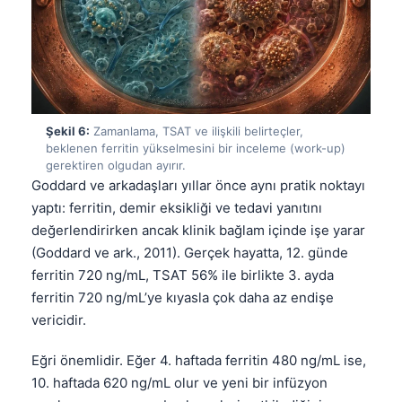
Frysk
Esperanto
Беларуская мова
Татар теле
Şekil 6:
Zamanlama, TSAT ve ilişkili belirteçler,
Кыргызча
beklenen ferritin yükselmesini bir inceleme (work-up)
gerektiren olgudan ayırır.
ئۇيغۇرچە
Goddard ve arkadaşları yıllar önce aynı pratik noktayı
Cebuano
yaptı: ferritin, demir eksikliği ve tedavi yanıtını
Basa Jawa
değerlendirirken ancak klinik bağlam içinde işe yarar
(Goddard ve ark., 2011). Gerçek hayatta, 12. günde
ພາສາລາວ
ferritin 720 ng/mL, TSAT 56% ile birlikte 3. ayda
Монгол
ferritin 720 ng/mL’ye kıyasla çok daha az endişe
Afrikaans
vericidir.
العربية المغربية
Eğri önemlidir. Eğer 4. haftada ferritin 480 ng/mL ise,
Occitan
10. haftada 620 ng/mL olur ve yeni bir infüzyon