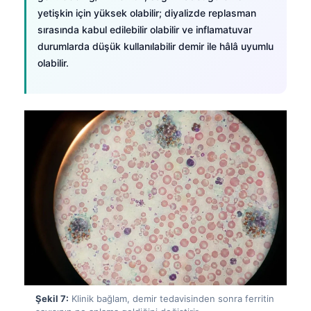
Čeština
yetişkin için yüksek olabilir; diyalizde replasman
sırasında kabul edilebilir olabilir ve inflamatuvar
日本語
durumlarda düşük kullanılabilir demir ile hâlâ uyumlu
Eesti
olabilir.
Azərbaycan dili
Bosanski
Svenska
Српски језик
Íslenska
Հայերեն
Bahasa Indonesia
हिन्दी
Nederlands
Dansk
Şekil 7:
Klinik bağlam, demir tedavisinden sonra ferritin
Български