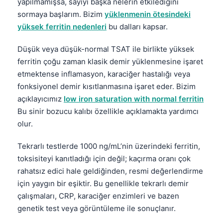
Gàidhlig
yapılmamışsa, sayıyı başka nelerin etkilediğini
sormaya başlarım. Bizim
yüklenmenin ötesindeki
Euskara
yüksek ferritin nedenleri
bu dalları kapsar.
Македонски јазик
Düşük veya düşük-normal TSAT ile birlikte yüksek
Latviešu valoda
ferritin çoğu zaman klasik demir yüklenmesine işaret
Galego
etmektense inflamasyon, karaciğer hastalığı veya
অসমীয়া
fonksiyonel demir kısıtlanmasına işaret eder. Bizim
açıklayıcımız
low iron saturation with normal ferritin
සිංහල
Bu sinir bozucu kalıbı özellikle açıklamakta yardımcı
سنڌي
olur.
پښتو
Tekrarlı testlerde 1000 ng/mL’nin üzerindeki ferritin,
toksisiteyi kanıtladığı için değil; kaçırma oranı çok
Slovenčina
rahatsız edici hale geldiğinden, resmi değerlendirme
Hrvatski
için yaygın bir eşiktir. Bu genellikle tekrarlı demir
çalışmaları, CRP, karaciğer enzimleri ve bazen
Suomi
genetik test veya görüntüleme ile sonuçlanır.
Қазақ тілі