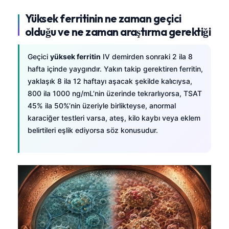
Yüksek ferritinin ne zaman geçici
olduğu ve ne zaman araştırma gerektiği
Geçici
yüksek ferritin
IV demirden sonraki 2 ila 8
hafta içinde yaygındır. Yakın takip gerektiren ferritin,
yaklaşık 8 ila 12 haftayı aşacak şekilde kalıcıysa,
800 ila 1000 ng/mL’nin üzerinde tekrarlıyorsa, TSAT
45% ila 50%’nin üzeriyle birlikteyse, anormal
karaciğer testleri varsa, ateş, kilo kaybı veya eklem
belirtileri eşlik ediyorsa söz konusudur.
Norsk bokmål
Ślōnskŏ gŏdka