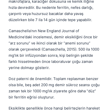
makrofajlara, karaciğer dokusuna ve kemik iliğine
hızla devredilir. Bu nedenle ferritin, nefes darlığı,
çarpıntı veya huzursuz bacaklar daha yavaş
düzelirken bile 7 ila 14 gün içinde tepe yapabilir.
Camaschella’nın New England Journal of
Medicine’daki incelemesi, demir eksikliğini önce bir
“arz sorunu” ve ikinci olarak bir “anemi sorunu”
olarak çerçeveledi (Camaschella, 2015). 500 ila 1000
mg’lık bir infüzyondan sonra, kişi belirgin şekilde
farklı hissetmeden önce laboratuvar çoğu zaman
yerine dolmayı gösterir.
Doz paterni de önemlidir. Toplam replasman benzer
olsa bile, beş adet 200 mg demir sükroz seansı çoğu
zaman tek bir 1000 mg’lık ziyarete göre daha “düz”
bir ferritin eğrisi oluşturur.
Eksiklikte genellikle önce hangi belirteçlerin hareket