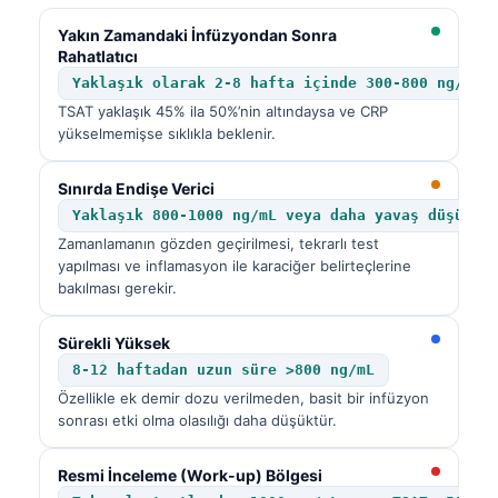
Català
Yakın Zamandaki İnfüzyondan Sonra
O‘zbekcha
Rahatlatıcı
Yaklaşık olarak 2-8 hafta içinde 300-800 ng/mL’
Українська
TSAT yaklaşık 45% ila 50%’nin altındaysa ve CRP
አማርኛ
yükselmemişse sıklıkla beklenir.
Kiswahili
Sınırda Endişe Verici
ភាសាខ្មែរ
Yaklaşık 800-1000 ng/mL veya daha yavaş düşüş
ဗမာစာ
Zamanlamanın gözden geçirilmesi, tekrarlı test
yapılması ve inflamasyon ile karaciğer belirteçlerine
ไทย
bakılması gerekir.
Tagalog
Sürekli Yüksek
Tiếng Việt
8-12 haftadan uzun süre >800 ng/mL
Bahasa Melayu
Özellikle ek demir dozu verilmeden, basit bir infüzyon
മലയാളം
sonrası etki olma olasılığı daha düşüktür.
ಕನ್ನಡ
Resmi İnceleme (Work-up) Bölgesi
ગુજરાતી