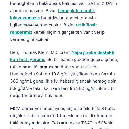
hemoglobinin hâlâ düşük kalması ve TSAT’ın 20%’nin
altında olmasıdır. Bizim
hemoglobin aralık
kılavuzumuzla
bu gidişatın anemi tarafıyla
ilgilenmeye yardımcı olur. Bizim
retikülosit
rehberimiz
kemik iliğinin gerçekten yanıt verip
vermediğini açıklar.
Ben, Thomas Klein, MD, bizim
Yapay zeka destekli
kan testi yorumu
, ile bir paneli gözden geçirdiğimde,
mükemmelliği aramadan önce yönü ararım.
Hemoglobin 9.4’ten 10.8 g/dL’ye yükselirken ferritin
380 ng/mL genellikle iyi haberdir; ancak hemoglobin
8.9 g/dL’de takılı kalırken ferritin 380 ng/mL ikinci bir
değerlendirmeyi hak eder.
MCV, demir verilmesi iyileşmiş olsa bile 6 ila 8 hafta
düşük kalabilir; çünkü daha eski mikrositik hücreler
hâlâ dolaşımda olur. Tekrarlı testte TSAT’ın 50%’nin