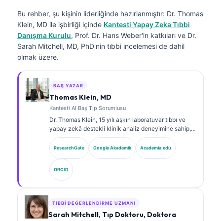
Bu rehber, şu kişinin liderliğinde hazırlanmıştır:
Dr. Thomas
Klein, MD
ile işbirliği içinde
Kantesti Yapay Zeka Tıbbi
Danışma Kurulu
, Prof. Dr. Hans Weber'in katkıları ve Dr.
Sarah Mitchell, MD, PhD'nin tıbbi incelemesi de dahil
olmak üzere.
BAŞ YAZAR
Thomas Klein, MD
Kantesti AI Baş Tıp Sorumlusu
Dr. Thomas Klein, 15 yılı aşkın laboratuvar tıbbı ve
yapay zekâ destekli klinik analiz deneyimine sahip,
kurul onaylı bir klinik hematolog ve dâhiliye
uzmanıdır. Kantesti AI bünyesinde Tıbbi Direktör
ResearchGate
Google Akademik
Academia.edu
olarak, tescilli sinir ağının tıbbi doğruluğuna ilişkin
klinik gözetim sağlar. Dr. Klein, biyobelirteç
ORCID
yorumlanması ve laboratuvar tıbbı konularında
laboratuvar tanılarına ilişkin kapsamlı yayınlar
yapmıştır.
TIBBI DEĞERLENDIRME UZMANI
Sarah Mitchell, Tıp Doktoru, Doktora