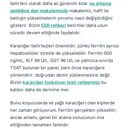
belirteci olarak daha az güvenilir kılar.
ne anlama
geldiğine dair makalemizde
makalemiz, hafif ile
belirgin yükselmelerin yorumu nasıl değiştirdiğini
gösterir. Bizim
ESR rehberi
belirtiler daha uzun
süredir devam ettiğinde faydalıdır.
Karaciğer belirteçleri önemlidir; çünkü ferritin ayrıca
hepatoselüler stresle de yükselebilir. Ferritin 600
ng/mL, ALT 88 U/L, GGT 96 U/L ve yalnızca sınırda
TSAT bulunan bir panel, beni önce karaciğere
yönlendirir; doğrudan demir yüklenmesine değil.
Bizim
karaciğer fonksiyon testi rehberimiz
bu
kalıbın daha da derinine iner.
Bunu koşucularda ve yağlı karaciğeri olan kişilerde
her zaman görüyorum. Ferritin gerçekten yüksektir;
ancak anlamı, genel bir arama sonucunun ima
ettiğinden tamamen farklıdır.