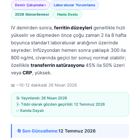
Demir Çalışmaları
Laboratuvar Yorumlama
2026 Güncellemesi
Hasta Dostu
IV demirden sonra,
ferritin düzeyleri
genellikle hızlı
yükselir ve düşmeden önce çoğu zaman 2 ila 8 hafta
boyunca standart laboratuvar aralığının üzerinde
seyreder. İnfüzyondan hemen sonra yaklaşık 300 ila
800 ng/mL civarında geçici bir sonuç normal olabilir;
özellikle
transferrin satürasyonu
45% ila 50% üzeri
veya
CRP
, yüksek.
📖 ~10-12 dakika
📅
26 Nisan 2026
📝 Yayınlandı:
26 Nisan 2026
🩺 Tıbbi olarak gözden geçirildi:
12 Temmuz 2026
✅ Kanıta Dayalı
🔄 Son Güncelleme:
12 Temmuz 2026