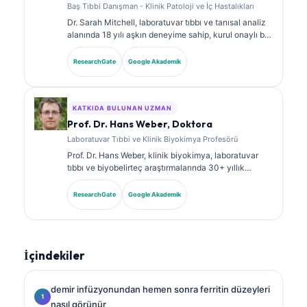
Baş Tıbbi Danışman - Klinik Patoloji ve İç Hastalıkları
Dr. Sarah Mitchell, laboratuvar tıbbı ve tanısal analiz
alanında 18 yılı aşkın deneyime sahip, kurul onaylı bir
klinik patologdur. Klinik kimya alanında uzmanlık
sertifikalarına sahiptir ve klinik uygulamada
ResearchGate
Google Akademik
biyobelirteç panelleri ile laboratuvar analizi üzerine
kapsamlı şekilde yayın yapmıştır.
KATKIDA BULUNAN UZMAN
Prof. Dr. Hans Weber, Doktora
Laboratuvar Tıbbi ve Klinik Biyokimya Profesörü
Prof. Dr. Hans Weber, klinik biyokimya, laboratuvar
tıbbı ve biyobelirteç araştırmalarında 30+ yıllık
uzmanlığa sahiptir. Alman Klinik Kimya Derneği’nin
eski Başkanıdır; tanısal panel analizi, biyobelirteç
ResearchGate
Google Akademik
standardizasyonu ve yapay zeka destekli laboratuvar
tıbbı alanlarında uzmanlaşmıştır.
İçindekiler
demir infüzyonundan hemen sonra ferritin düzeyleri
nasıl görünür