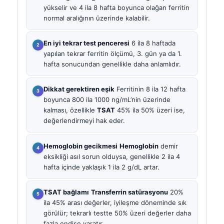
yükselir ve 4 ila 8 hafta boyunca olağan ferritin
normal aralığının üzerinde kalabilir.
En iyi tekrar test penceresi
6 ila 8 haftada
yapılan tekrar ferritin ölçümü, 3. gün ya da 1.
hafta sonucundan genellikle daha anlamlıdır.
Dikkat gerektiren eşik
Ferritinin 8 ila 12 hafta
boyunca 800 ila 1000 ng/mL’nin üzerinde
kalması, özellikle
TSAT
45% ila 50% üzeri ise,
değerlendirmeyi hak eder.
Hemoglobin gecikmesi
Hemoglobin
demir
eksikliği asıl sorun olduysa, genellikle 2 ila 4
hafta içinde yaklaşık 1 ila 2 g/dL artar.
TSAT bağlamı
Transferrin satürasyonu
20%
ila 45% arası değerler, iyileşme döneminde sık
görülür; tekrarlı testte 50% üzeri değerler daha
fazla endişe yaratır.