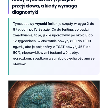
przejściowa, a kiedy wymaga
diagnostyki
Tymczasowy
wysoki feritin
je częsty w cygu 2 do
8 tygodni po IV żelazie. Co do feritinu, co budzi
zmartwienie, to je, jak je uporczywy po ôkoło 8 do
12 tygodniach, wielokrotnie powyŏj 800 do 1000
ng/mL, abo je połączōny z TSAT powyŏj 45% do
50%, nieprawidłowymi testami wōntroby,
gorączkōm, spadkōm wagi abo dolegliwościami ze
stawōw.
Norsk bokmål
Frysk