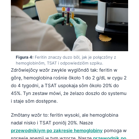
Figura 4:
Feritin znaczy duzo bōl, jak je połączōny z
hemoglobinōm, TSAT i odpowiedziōm szpiku.
Zdrōwiejōcy wzōr zwykle wyglōndŏ tak: feritin w
gōrę, hemoglobina rośnie ôkoło 1 do 2 g/dL w cygu 2
do 4 tygodni, a TSAT uspokaja sōm ôkoło 20% do
45%. Tyn zestaw mówi, że żelazo doszło do systemu
i staje sōm dostępne.
Zmōtany wzōr to: feritin wysoki, ale hemoglobina
nadal nisko i TSAT poniŏj 20%. Nasze
przewodnikiym po zakresie hemoglobiny
pomoga w
sprawie anemii w tym wzorze. Nasze
przewodnik po