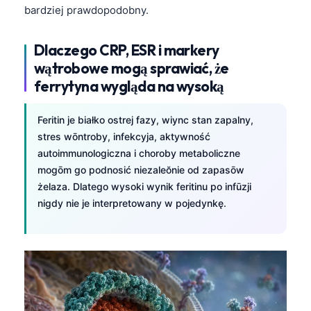
bardziej prawdopodobny.
Dlaczego CRP, ESR i markery
wątrobowe mogą sprawiać, że
ferrytyna wygląda na wysoką
Feritin je białko ostrej fazy, wiync stan zapalny,
stres wōntroby, infekcyja, aktywność
autoimmunologiczna i choroby metaboliczne
mogōm go podnosić niezaleŏnie od zapasōw
żelaza. Dlatego wysoki wynik feritinu po infūzji
nigdy nie je interpretowany w pojedynkę.