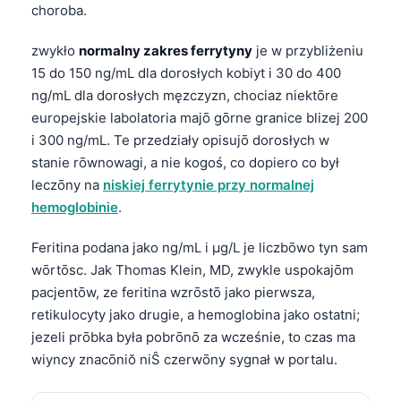
choroba.
zwykło
normalny zakres ferrytyny
je w przybliżeniu
15 do 150 ng/mL dla dorosłych kobiyt i 30 do 400
ng/mL dla dorosłych męzczyzn, chociaz niektōre
europejskie labolatoria majō gōrne granice blizej 200
i 300 ng/mL. Te przedziały opisujō dorosłych w
stanie rōwnowagi, a nie kogoś, co dopiero co był
leczōny na
niskiej ferrytynie przy normalnej
hemoglobinie
.
Feritina podana jako ng/mL i µg/L je liczbōwo tyn sam
wōrtōsc. Jak Thomas Klein, MD, zwykle uspokajōm
pacjentōw, ze feritina wzrōstō jako pierwsza,
retikulocyty jako drugie, a hemoglobina jako ostatni;
jezeli prōbka była pobrōnō za wcześnie, to czas ma
wiyncy znacōniŏ niŜ czerwōny sygnał w portalu.