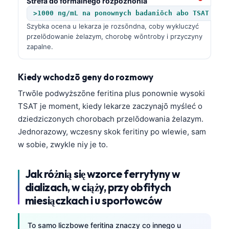
Strefa do formalnego rozpoznōnia
>1000 ng/mL na ponownych badaniŏch abo TSAT >50
తెలుగు
Szybka ocena u lekarza je rozsōndna, coby wykluczyć
मराठी
przelōdowanie żelazym, chorobę wōntroby i przyczyny
zapalne.
اردو
বাংলা
Kiedy wchodzō geny do rozmowy
Shqip
Trwōle podwyższōne feritina plus ponownie wysoki
Magyar
TSAT je moment, kiedy lekarze zaczynajō myśleć o
Slovenščina
dziedziczonych chorobach przelōdowania żelazym.
Jednorazowy, wczesny skok feritiny po wlewie, sam
한국어
w sobie, zwykle niy je to.
Polski
Lietuvių kalba
Jak różnią się wzorce ferrytyny w
Русский
dializach, w ciąży, przy obfitych
miesiączkach i u sportowców
ქართული
Čeština
To samo liczbowe feritina znaczy co innego u