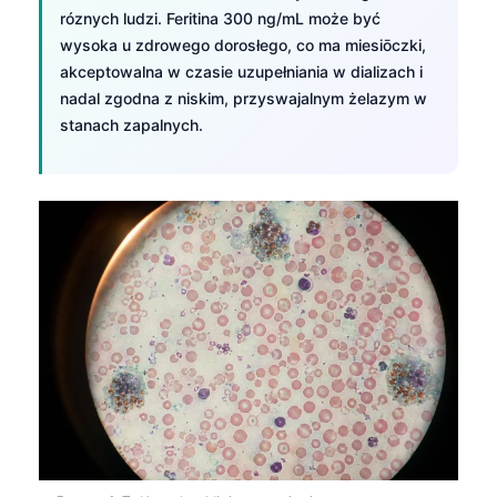
日本語
róznych ludzi. Feritina 300 ng/mL może być
wysoka u zdrowego dorosłego, co ma miesiōczki,
Eesti
akceptowalna w czasie uzupełniania w dializach i
Azərbaycan dili
nadal zgodna z niskim, przyswajalnym żelazym w
Bosanski
stanach zapalnych.
Svenska
Српски језик
Íslenska
Հայերեն
Bahasa Indonesia
हिन्दी
Nederlands
Dansk
Български
فارسی