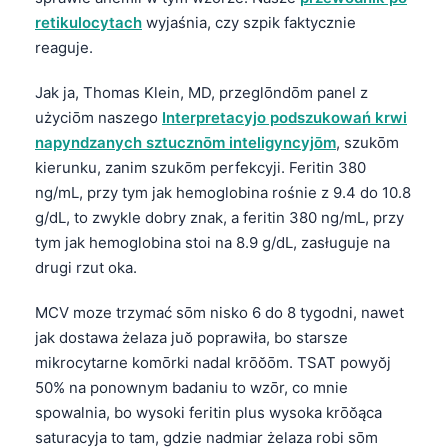
retikulocytach
wyjaśnia, czy szpik faktycznie
reaguje.
Jak ja, Thomas Klein, MD, przeglōndōm panel z
użyciōm naszego
Interpretacyjo podszukowań krwi
napyndzanych sztucznōm inteligyncyjōm
, szukōm
kierunku, zanim szukōm perfekcyji. Feritin 380
ng/mL, przy tym jak hemoglobina rośnie z 9.4 do 10.8
g/dL, to zwykle dobry znak, a feritin 380 ng/mL, przy
tym jak hemoglobina stoi na 8.9 g/dL, zasługuje na
drugi rzut oka.
MCV moze trzymać sōm nisko 6 do 8 tygodni, nawet
jak dostawa żelaza juŏ poprawiła, bo starsze
mikrocytarne komōrki nadal krōŏōm. TSAT powyŏj
50% na ponownym badaniu to wzōr, co mnie
spowalnia, bo wysoki feritin plus wysoka krōŏąca
saturacyja to tam, gdzie nadmiar żelaza robi sōm