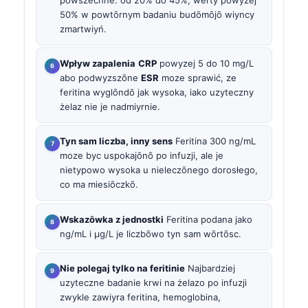
50% w powtōrnym badaniu budōmōjō wiyncy
zmartwiyń.
Wpływ zapalenia
CRP
powyzej 5 do 10 mg/L
abo podwyzszōne
ESR
moze sprawić, ze
feritina wyglōndŏ jak wysoka, iako uzyteczny
żelaz nie je nadmiyrnie.
Tyn sam liczba, inny sens
Feritina 300 ng/mL
moze byc uspokajōnō po infuzji, ale je
nietypowo wysoka u nieleczōnego dorosłego,
co ma miesiōczkō.
Wskazōwka z jednostki
Feritina podana jako
ng/mL i µg/L je liczbōwo tyn sam wōrtōsc.
Nie polegaj tylko na feritinie
Najbardziej
uzyteczne badanie krwi na żelazo po infuzji
zwykle zawiyra feritina, hemoglobina,