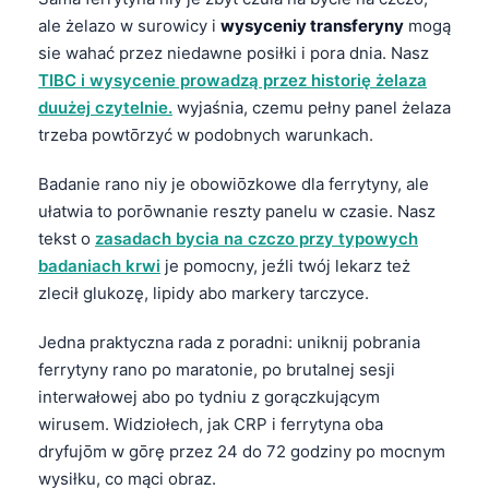
ale żelazo w surowicy i
wysyceniy transferyny
mogą
sie wahać przez niedawne posiłki i pora dnia. Nasz
TIBC i wysycenie prowadzą przez historię żelaza
duużej czytelnie.
wyjaśnia, czemu pełny panel żelaza
trzeba powtōrzyć w podobnych warunkach.
Badanie rano niy je obowiōzkowe dla ferrytyny, ale
ułatwia to porōwnanie reszty panelu w czasie. Nasz
tekst o
zasadach bycia na czczo przy typowych
badaniach krwi
je pomocny, jeźli twój lekarz też
zlecił glukozę, lipidy abo markery tarczyce.
Jedna praktyczna rada z poradni: uniknij pobrania
ferrytyny rano po maratonie, po brutalnej sesji
interwałowej abo po tydniu z gorączkującym
wirusem. Widziołech, jak CRP i ferrytyna oba
dryfujōm w gōrę przez 24 do 72 godziny po mocnym
wysiłku, co mąci obraz.