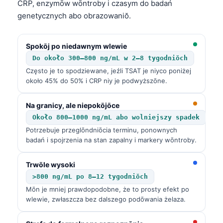
CRP, enzymōw wōntroby i czasym do badań
O‘zbekcha
genetycznych abo obrazowaniŏ.
Українська
አማርኛ
Spokōj po niedawnym wlewie
Kiswahili
Do około 300–800 ng/mL w 2–8 tygodniŏch
Często je to spodziewane, jeźli TSAT je niyco poniżej
ភាសាខ្មែរ
około 45% do 50% i CRP niy je podwyższōne.
ဗမာစာ
Na granicy, ale niepokōjōce
ไทย
Około 800–1000 ng/mL abo wolniejszy spadek
Tagalog
Potrzebuje przeglōndniōcia terminu, ponownych
Tiếng Việt
badań i spojrzenia na stan zapalny i markery wōntroby.
Bahasa Melayu
Trwōle wysoki
മലയാളം
>800 ng/mL po 8–12 tygodniŏch
ಕನ್ನಡ
Mōn je mniej prawdopodobne, że to prosty efekt po
wlewie, zwłaszcza bez dalszego podōwania żelaza.
ગુજરાતી
தமிழ்