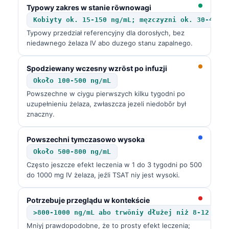
Typowy zakres w stanie rōwnowagi
Kobiyty ok. 15-150 ng/mL; męzczyzni ok. 30-400 
Typowy przedział referencyjny dla dorosłych, bez
niedawnego żelaza IV abo duzego stanu zapalnego.
Spodziewany wczesny wzrōst po infuzji
Około 100-500 ng/mL
Powszechne w ciygu pierwszych kilku tygodni po
uzupełnieniu żelaza, zwłaszcza jezeli niedobōr był
znaczny.
Powszechni tymczasowo wysoka
Około 500-800 ng/mL
Często jeszcze efekt leczenia w 1 do 3 tygodni po 500
do 1000 mg IV żelaza, jeźli TSAT niy jest wysoki.
Potrzebuje przeglądu w kontekście
>800-1000 ng/mL abo trwōniy dłużej niż 8-12 tyg
Mniyj prawdopodobne, że to prosty efekt leczenia;