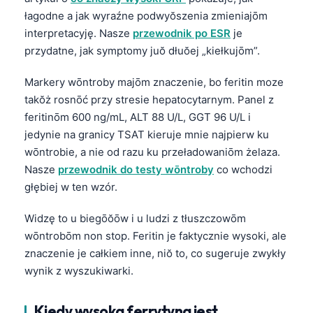
łagodne a jak wyraźne podwyŏszenia zmieniajōm
interpretacyję. Nasze
przewodnik po ESR
je
przydatne, jak symptomy juŏ dłuŏej „kiełkujōm”.
Markery wōntroby majōm znaczenie, bo feritin moze
takŏż rosnōć przy stresie hepatocytarnym. Panel z
feritinōm 600 ng/mL, ALT 88 U/L, GGT 96 U/L i
jedynie na granicy TSAT kieruje mnie najpierw ku
wōntrobie, a nie od razu ku przeładowaniōm żelaza.
Nasze
przewodnik do testy wōntroby
co wchodzi
głębiej w ten wzór.
Widzę to u biegōŏōw i u ludzi z tłuszczowōm
wōntrobōm non stop. Feritin je faktycznie wysoki, ale
znaczenie je całkiem inne, niŏ to, co sugeruje zwykły
wynik z wyszukiwarki.
Kiedy wysoka ferrytyna jest