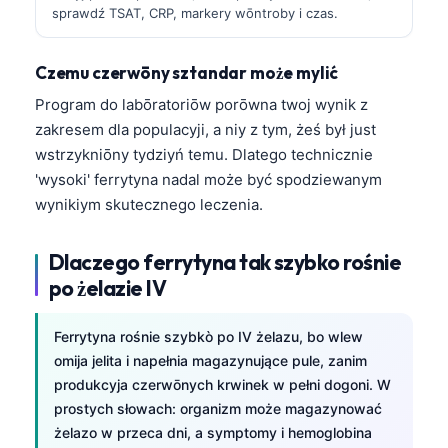
sprawdź TSAT, CRP, markery wōntroby i czas.
Czemu czerwōny sztandar może mylić
Program do labōratoriōw porōwna twoj wynik z
zakresem dla populacyji, a niy z tym, żeś był just
wstrzykniōny tydziyń temu. Dlatego technicznie
'wysoki' ferrytyna nadal może być spodziewanym
wynikiym skutecznego leczenia.
Dlaczego ferrytyna tak szybko rośnie
po żelazie IV
Ferrytyna rośnie szybkò po IV żelazu, bo wlew
omija jelita i napełnia magazynujące pule, zanim
produkcyja czerwōnych krwinek w pełni dogoni. W
prostych słowach: organizm może magazynować
żelazo w przeca dni, a symptomy i hemoglobina