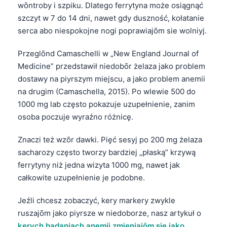
wōntroby i szpiku. Dlatego ferrytyna może osiągnąć
szczyt w 7 do 14 dni, nawet gdy duszność, kołatanie
serca abo niespokojne nogi poprawiajōm sie wolniyj.
Przeglōnd Camaschelli w „New England Journal of
Medicine” przedstawił niedobōr żelaza jako problem
dostawy na piyrszym miejscu, a jako problem anemii
na drugim (Camaschella, 2015). Po wlewie 500 do
1000 mg lab często pokazuje uzupełnienie, zanim
osoba poczuje wyraźno różnicę.
Znaczi też wzōr dawki. Pięć sesyj po 200 mg żelaza
sacharozy często tworzy bardziej „płaską” krzywą
ferrytyny niż jedna wizyta 1000 mg, nawet jak
całkowite uzupełnienie je podobne.
Jeźli chcesz zobaczyć, kery markery zwykle
ruszajōm jako piyrsze w niedoborze, nasz artykuł o
kerych badaniach anemii zmieniajōm sie jako