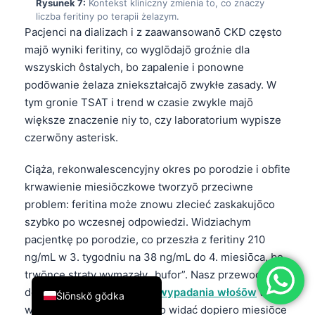
Rysunek 7:
Kontekst kliniczny zmienia to, co znaczy
liczba feritiny po terapii żelazym.
简体中文
Pacjenci na dializach i z zaawansowanō CKD często
Română
majō wyniki feritiny, co wyglōdajō groźnie dla
Türkçe
wszyskich ôstalych, bo zapalenie i ponowne
podōwanie żelaza zniekształcajō zwykłe zasady. W
Ελληνικά
tym gronie TSAT i trend w czasie zwykle majō
Português
większe znaczenie niy to, czy laboratorium wypisze
Español
czerwōny asterisk.
Italiano
Ciąża, rekonwalescencyjny okres po porodzie i obfite
עִבְרִית
krwawienie miesiōczkowe tworzyō przeciwne
Français
problem: feritina może znowu zlecieć zaskakujōco
szybko po wczesnej odpowiedzi. Widziachym
العربية
pacjentkę po porodzie, co przeszła z feritiny 210
Deutsch
ng/mL w 3. tygodniu na 38 ng/mL do 4. miesiōca, bo
English
trwōnce straty wymazały „bufor”. Nasz przewodnik
do
feritiny w diagnostyce wypadania włośōw
tu je
Ślōnskŏ gŏdka
ważny, bo wypadanie często widać dopiero miesiōce