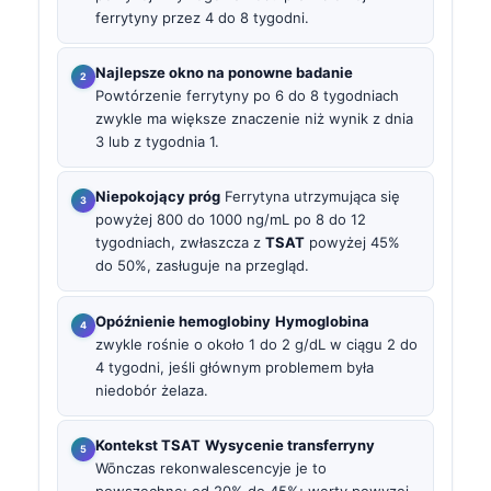
ferrytyny przez 4 do 8 tygodni.
Najlepsze okno na ponowne badanie
Powtórzenie ferrytyny po 6 do 8 tygodniach
zwykle ma większe znaczenie niż wynik z dnia
3 lub z tygodnia 1.
Niepokojący próg
Ferrytyna utrzymująca się
powyżej 800 do 1000 ng/mL po 8 do 12
tygodniach, zwłaszcza z
TSAT
powyżej 45%
do 50%, zasługuje na przegląd.
Opóźnienie hemoglobiny
Hymoglobina
zwykle rośnie o około 1 do 2 g/dL w ciągu 2 do
4 tygodni, jeśli głównym problemem była
niedobór żelaza.
Kontekst TSAT
Wysycenie transferryny
Wōnczas rekonwalescencyje je to
powszechne: od 20% do 45%; werty powyzej