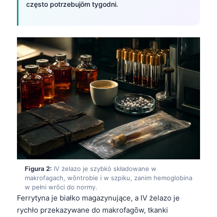
często potrzebujōm tygodni.
Figura 2:
IV żelazo je szybkò składowane w
makrofagach, wōntrobie i w szpiku, zanim hemoglobina
w pełni wrōci do normy.
Ferrytyna je białko magazynujące, a IV żelazo je
rychło przekazywane do makrofagōw, tkanki