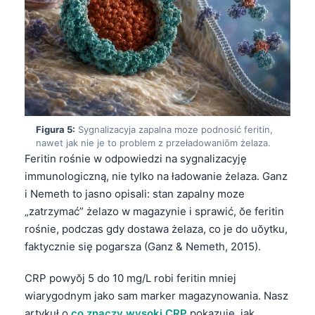
Figura 5:
Sygnalizacyja zapalna moze podnosić feritin,
nawet jak nie je to problem z przeładowaniōm żelaza.
Feritin rośnie w odpowiedzi na sygnalizacyję
immunologiczną, nie tylko na ładowanie żelaza. Ganz
i Nemeth to jasno opisali: stan zapalny moze
„zatrzymać” żelazo w magazynie i sprawić, ŏe feritin
rośnie, podczas gdy dostawa żelaza, co je do uŏytku,
faktycznie się pogarsza (Ganz & Nemeth, 2015).
CRP powyŏj 5 do 10 mg/L robi feritin mniej
wiarygodnym jako sam marker magazynowania. Nasz
artykuł o
co znaczy wysoki CRP
pokazuje, jak