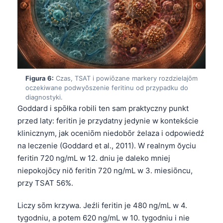
Esperanto
Беларуская мова
Татар теле
Кыргызча
ئۇيغۇرچە
Figura 6:
Czas, TSAT i powiōzane markery rozdzielajōm
oczekiwane podwyŏszenie feritinu od przypadku do
Cebuano
diagnostyki.
Goddard i spōłka robili ten sam praktyczny punkt
Basa Jawa
przed laty: feritin je przydatny jedynie w kontekście
ພາສາລາວ
klinicznym, jak oceniōm niedobōr żelaza i odpowiedź
Монгол
na leczenie (Goddard et al., 2011). W realnym ŏyciu
feritin 720 ng/mL w 12. dniu je daleko mniej
Afrikaans
niepokojōcy niŏ feritin 720 ng/mL w 3. miesiōncu,
العربية المغربية
przy TSAT 56%.
Occitan
Liczy sōm krzywa. Jeźli feritin je 480 ng/mL w 4.
Gàidhlig
tygodniu, a potem 620 ng/mL w 10. tygodniu i nie