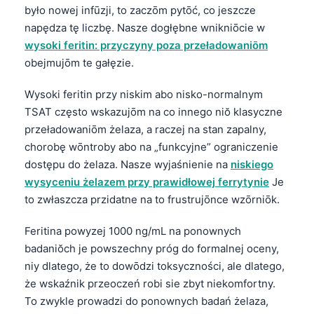
Euskara
było nowej infūzji, to zaczōm pytōć, co jeszcze
Македонски јазик
napędza tę liczbę. Nasze dogłębne wnikniōcie w
wysoki feritin: przyczyny poza przeładowaniōm
Latviešu valoda
obejmujōm te gałęzie.
Galego
অসমীয়া
Wysoki feritin przy niskim abo nisko-normalnym
TSAT często wskazujōm na co innego niŏ klasyczne
සිංහල
przeładowaniōm żelaza, a raczej na stan zapalny,
سنڌي
chorobę wōntroby abo na „funkcyjne” ograniczenie
پښتو
dostępu do żelaza. Nasze wyjaśnienie na
niskiego
wysyceniu żelazem przy prawidłowej ferrytynie
Je
to zwłaszcza przidatne na to frustrujōnce wzōrniōk.
Slovenčina
Feritina powyzej 1000 ng/mL na ponownych
Hrvatski
badaniŏch je powszechny próg do formalnej oceny,
Suomi
niy dlatego, że to dowōdzi toksyczności, ale dlatego,
Қазақ тілі
że wskaźnik przeoczeń robi sie zbyt niekomfortny.
To zwykle prowadzi do ponownych badań żelaza,
Català