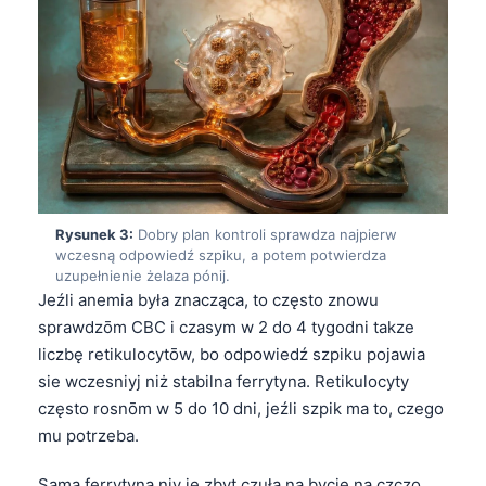
Rysunek 3:
Dobry plan kontroli sprawdza najpierw
wczesną odpowiedź szpiku, a potem potwierdza
uzupełnienie żelaza pónij.
Jeźli anemia była znacząca, to często znowu
sprawdzōm CBC i czasym w 2 do 4 tygodni takze
liczbę retikulocytōw, bo odpowiedź szpiku pojawia
sie wczesniyj niż stabilna ferrytyna. Retikulocyty
często rosnōm w 5 do 10 dni, jeźli szpik ma to, czego
mu potrzeba.
Sama ferrytyna niy je zbyt czuła na bycie na czczo,