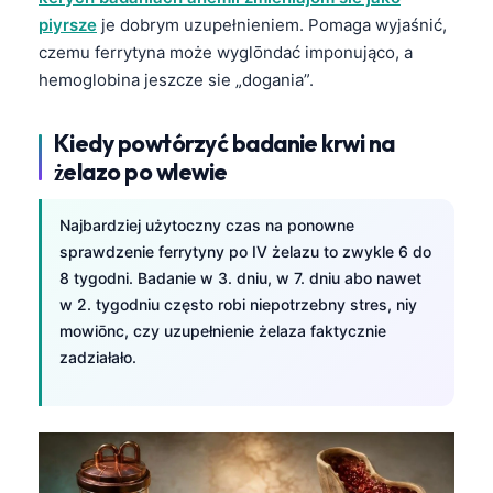
piyrsze
je dobrym uzupełnieniem. Pomaga wyjaśnić,
czemu ferrytyna może wyglōndać imponująco, a
hemoglobina jeszcze sie „dogania”.
Kiedy powtórzyć badanie krwi na
żelazo po wlewie
Najbardziej użytoczny czas na ponowne
sprawdzenie ferrytyny po IV żelazu to zwykle 6 do
8 tygodni. Badanie w 3. dniu, w 7. dniu abo nawet
w 2. tygodniu często robi niepotrzebny stres, niy
mowiōnc, czy uzupełnienie żelaza faktycznie
zadziałało.