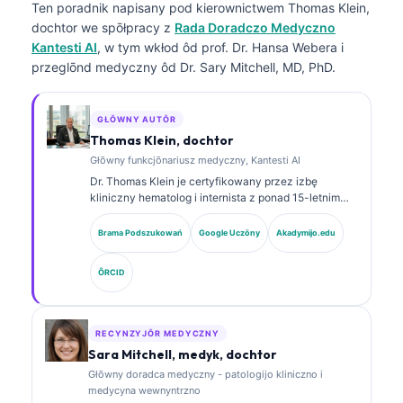
Ten poradnik napisany pod kierownictwem
Thomas Klein,
dochtor
we spōłpracy z
Rada Doradczo Medyczno
Kantesti AI
, w tym wkłod ôd prof. Dr. Hansa Webera i
przeglōnd medyczny ôd Dr. Sary Mitchell, MD, PhD.
GŁŌWNY AUTŌR
Thomas Klein, dochtor
Głōwny funkcjōnariusz medyczny, Kantesti AI
Dr. Thomas Klein je certyfikowany przez izbę
kliniczny hematolog i internista z ponad 15-letnim
doświadczeniem w medycynie laboratoryjnej i
analizie klinicznej wspieranej sztuczną inteligencją.
Brama Podszukowań
Google Uczōny
Akadymijo.edu
Jako Chief Medical Officer w Kantesti AI sprawuje
kliniczny nadzór nad medycznom poprawnościom
ÔRCID
wytwornego sieci neuronowej. Dr. Klein publikował
obszernie na temat interpretacyje biomarkerów i
diagnostyki laboratoryjnej w dziedzinie medycyny
laboratoryjnej.
RECYNZYJŌR MEDYCZNY
Sara Mitchell, medyk, dochtor
Głōwny doradca medyczny - patologijo kliniczno i
medycyna wewnyntrzno