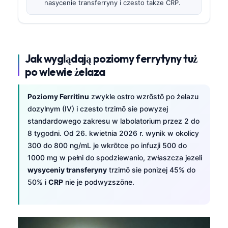
nasycenie transferryny i czesto takze CRP.
Jak wyglądają poziomy ferrytyny tuż
po wlewie żelaza
Poziomy Ferritinu
zwykle ostro wzrōstō po żelazu
dozylnym (IV) i czesto trzimō sie powyzej
standardowego zakresu w labolatorium przez 2 do
8 tygodni. Od 26. kwietnia 2026 r. wynik w okolicy
300 do 800 ng/mL je wkrōtce po infuzji 500 do
1000 mg w pełni do spodziewanio, zwłaszcza jezeli
wysyceniy transferyny
trzimō sie ponizej 45% do
50% i
CRP
nie je podwyzszōne.