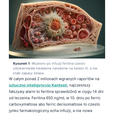
Rysunek 1:
Wczesno po infuzji feritina czesto
odzwierciedla niedawne narażenie na żelazo IV, a nie
stałe zapasy żelaza.
W całym ponad 2 milionach wgranych raportōw na
sztuczno inteligyncyjo Kantesti
, najczestszy
fałszywy alarm to feritina sprawdzōnō w ciygu 14 dni
od leczenia. Feritina 650 ng/mL w 10. dniu po ferric
carboxymaltose abo ferric derisomaltose to czesto
jynko farmakologiczny echa infuzji, a nie nowa