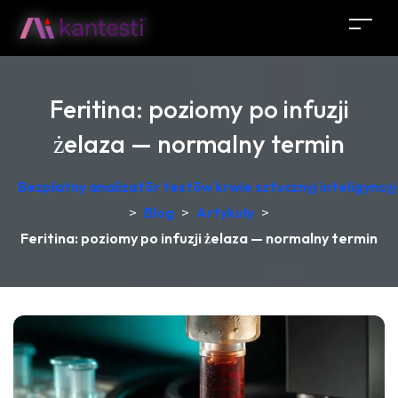
Feritina: poziomy po infuzji
żelaza — normalny termin
Bezpłatny analizatōr testōw krwie sztucznyj inteligync
>
Blog
>
Artykuły
>
Feritina: poziomy po infuzji żelaza — normalny termin