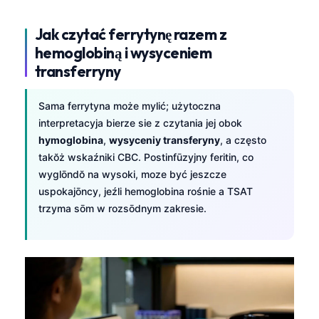
Jak czytać ferrytynę razem z
hemoglobiną i wysyceniem
transferryny
Sama ferrytyna może mylić; użytoczna
interpretacyja bierze sie z czytania jej obok
hymoglobina
,
wysyceniy transferyny
, a często
takŏż wskaźniki CBC. Postinfūzyjny feritin, co
wyglōndŏ na wysoki, moze być jeszcze
uspokajōncy, jeźli hemoglobina rośnie a TSAT
trzyma sōm w rozsōdnym zakresie.