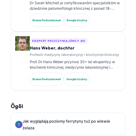
Dr Sarah Mitchell je certyfikowanōm specjalistkōm w
dziedzinie patomorfologii klinicznej z ponad 18-
letnim staŜōm w medycynie laboratoryjnej i analizie
diagnostycznej. Ma specjalistyczne certyfikaty z
Brama Podszukowań
Google Uczōny
chemii klinicznej i publikowała szeroko na temat
panelōw biomarkerów i analizy laboratoryjnej w
praktyce klinicznej.
EKSPERT PRZICZYNIAJŌNCY SIE
Hans Weber, dochtor
Profesōr medycyny laboratoryjnyj i biochymije klinicznyj
Prof. Dr Hans Weber przynosi 30+ lat ekspertizy w
biochemii klinicznej, medycynie laboratoryjnej i
badaniach nad biomarkerami. Były Prezes
Niemieckiego Towarzystwa Chemii Klinicznej,
Brama Podszukowań
Google Uczōny
specjalizuje się w analizie paneli diagnostycznych,
standaryzacyji biomarkerów i medycynie
laboratoryjnej wspieranej AI.
Ôgōł
Jak wyglądają poziomy ferrytyny tuż po wlewie
żelaza