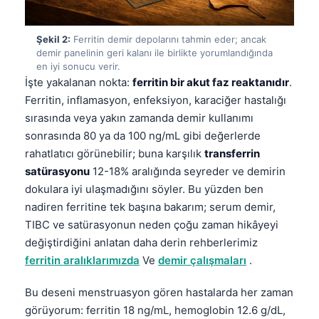
Şekil 2:
Ferritin demir depolarını tahmin eder; ancak
demir panelinin geri kalanı ile birlikte yorumlandığında
en iyi sonucu verir.
İşte yakalanan nokta:
ferritin bir akut faz reaktanıdır
.
Ferritin, inflamasyon, enfeksiyon, karaciğer hastalığı
sırasında veya yakın zamanda demir kullanımı
sonrasında 80 ya da 100 ng/mL gibi değerlerde
rahatlatıcı görünebilir; buna karşılık
transferrin
satürasyonu
12-18% aralığında seyreder ve demirin
dokulara iyi ulaşmadığını söyler. Bu yüzden ben
nadiren ferritine tek başına bakarım; serum demir,
TIBC ve satürasyonun neden çoğu zaman hikâyeyi
değiştirdiğini anlatan daha derin rehberlerimiz
ferritin aralıklarımızda
Ve
demir çalışmaları
.
Bu deseni menstruasyon gören hastalarda her zaman
görüyorum: ferritin 18 ng/mL, hemoglobin 12.6 g/dL,