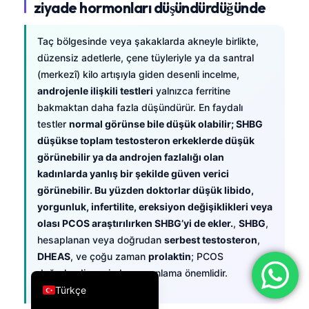
ziyade hormonları düşündürdüğünde
فارسی
简体中文
Taç bölgesinde veya şakaklarda akneyle birlikte,
düzensiz adetlerle, çene tüyleriyle ya da santral
Română
(merkezî) kilo artışıyla giden desenli incelme,
Ελληνικά
androjenle ilişkili testleri
yalnızca ferritine
bakmaktan daha fazla düşündürür. En faydalı
Português
testler
normal görünse bile düşük olabilir; SHBG
Español
düşükse toplam testosteron erkeklerde düşük
Italiano
görünebilir ya da androjen fazlalığı olan
kadınlarda yanlış bir şekilde güven verici
עִבְרִית
görünebilir. Bu yüzden doktorlar düşük libido,
Français
yorgunluk, infertilite, ereksiyon değişiklikleri veya
العربية
olası PCOS araştırılırken SHBG’yi de ekler.
,
SHBG
,
hesaplanan veya doğrudan
serbest testosteron
,
Deutsch
DHEAS
, ve çoğu zaman
prolaktin
; PCOS
English
değerlendirmesinde zamanlama önemlidir.
Türkçe