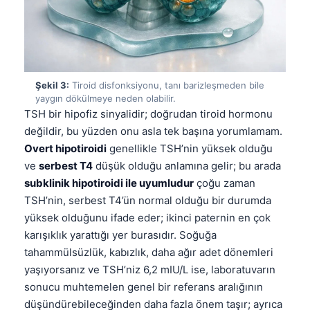
Şekil 3:
Tiroid disfonksiyonu, tanı barizleşmeden bile
yaygın dökülmeye neden olabilir.
TSH bir hipofiz sinyalidir; doğrudan tiroid hormonu
değildir, bu yüzden onu asla tek başına yorumlamam.
Overt hipotiroidi
genellikle TSH’nin yüksek olduğu
ve
serbest T4
düşük olduğu anlamına gelir; bu arada
subklinik hipotiroidi ile uyumludur
çoğu zaman
TSH’nin, serbest T4’ün normal olduğu bir durumda
yüksek olduğunu ifade eder; ikinci paternin en çok
karışıklık yarattığı yer burasıdır. Soğuğa
tahammülsüzlük, kabızlık, daha ağır adet dönemleri
yaşıyorsanız ve TSH’niz 6,2 mIU/L ise, laboratuvarın
sonucu muhtemelen genel bir referans aralığının
düşündürebileceğinden daha fazla önem taşır; ayrıca