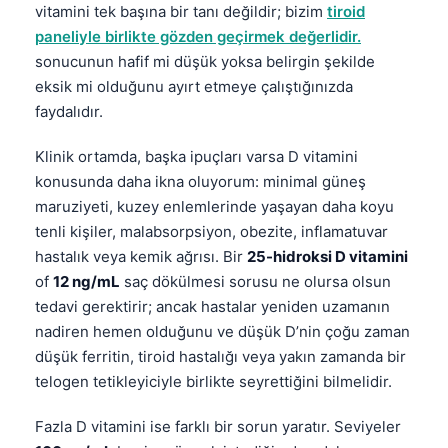
vitamini tek başına bir tanı değildir; bizim
tiroid
paneliyle birlikte gözden geçirmek değerlidir.
sonucunun hafif mi düşük yoksa belirgin şekilde
eksik mi olduğunu ayırt etmeye çalıştığınızda
faydalıdır.
Klinik ortamda, başka ipuçları varsa D vitamini
konusunda daha ikna oluyorum: minimal güneş
maruziyeti, kuzey enlemlerinde yaşayan daha koyu
tenli kişiler, malabsorpsiyon, obezite, inflamatuvar
hastalık veya kemik ağrısı. Bir
25-hidroksi D vitamini
of
12 ng/mL
saç dökülmesi sorusu ne olursa olsun
tedavi gerektirir; ancak hastalar yeniden uzamanın
nadiren hemen olduğunu ve düşük D’nin çoğu zaman
düşük ferritin, tiroid hastalığı veya yakın zamanda bir
telogen tetikleyiciyle birlikte seyrettiğini bilmelidir.
Norsk bokmål
Fazla D vitamini ise farklı bir sorun yaratır. Seviyeler
Ślōnskŏ gŏdka