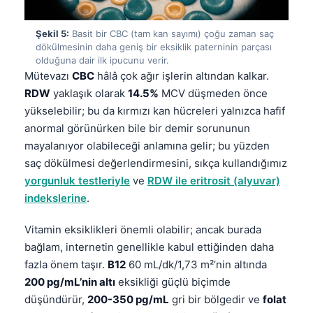
தமிழ்
Şekil 5:
Basit bir CBC (tam kan sayımı) çoğu zaman saç
తెలుగు
dökülmesinin daha geniş bir eksiklik paterninin parçası
olduğuna dair ilk ipucunu verir.
मराठी
Mütevazı
CBC
hâlâ çok ağır işlerin altından kalkar.
اردو
RDW
yaklaşık olarak
14.5%
MCV düşmeden önce
yükselebilir; bu da kırmızı kan hücreleri yalnızca hafif
বাংলা
anormal görünürken bile bir demir sorununun
Shqip
mayalanıyor olabileceği anlamına gelir; bu yüzden
Magyar
saç dökülmesi değerlendirmesini, sıkça kullandığımız
yorgunluk testleriyle
ve
RDW ile eritrosit (alyuvar)
Slovenščina
indekslerine
.
한국어
Polski
Vitamin eksiklikleri önemli olabilir; ancak burada
bağlam, internetin genellikle kabul ettiğinden daha
Lietuvių kalba
fazla önem taşır.
B12
60 mL/dk/1,73 m²’nin altında
Русский
200 pg/mL’nin altı
eksikliği güçlü biçimde
ქართული
düşündürür,
200-350 pg/mL
gri bir bölgedir ve
folat