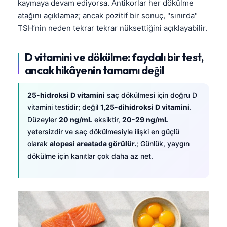
kaymaya devam ediyorsa. Antikorlar her dökülme
atağını açıklamaz; ancak pozitif bir sonuç, "sınırda"
TSH’nin neden tekrar tekrar nüksettiğini açıklayabilir.
D vitamini ve dökülme: faydalı bir test,
ancak hikâyenin tamamı değil
25-hidroksi D vitamini
saç dökülmesi için doğru D
vitamini testidir; değil
1,25-dihidroksi D vitamini
.
Düzeyler
20 ng/mL
eksiktir,
20-29 ng/mL
yetersizdir ve saç dökülmesiyle ilişki en güçlü
olarak
alopesi areatada görülür.
; Günlük, yaygın
dökülme için kanıtlar çok daha az net.