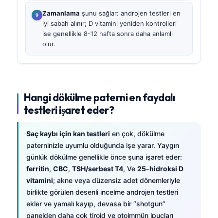
Zamanlama
şunu sağlar: androjen testleri en
iyi sabah alınır; D vitamini yeniden kontrolleri
ise genellikle 8-12 hafta sonra daha anlamlı
olur.
Hangi dökülme paterni en faydalı
testleri işaret eder?
Saç kaybı için kan testleri
en çok, dökülme
paterninizle uyumlu olduğunda işe yarar. Yaygın
günlük dökülme genellikle önce şuna işaret eder:
ferritin
,
CBC
,
TSH/serbest T4
, Ve
25-hidroksi D
vitamini
; akne veya düzensiz adet dönemleriyle
birlikte görülen desenli incelme androjen testleri
ekler ve yamalı kayıp, devasa bir “shotgun”
panelden daha çok tiroid ve otoimmün ipuçları