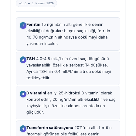
v1.0 —
1 Nisan 2026
Ferritin
15 ng/mL’nin altı genellikle demir
eksikliğini doğrular; birçok saç kliniği, ferritin
40-70 ng/mL’nin altındaysa dökülmeyi daha
yakından inceler.
TSH
4,0-4,5 mIU/L’nin üzeri saç döngüsünü
yavaşlatabilir; özellikle serbest T4 düşükse.
Ayrıca TSH’nin 0,4 mIU/L’nin altı da dökülmeyi
tetikleyebilir.
D vitamini
en iyi 25-hidroksi D vitamini olarak
kontrol edilir; 20 ng/mL’nin altı eksikliktir ve saç
kaybıyla ilişki özellikle alopesi areatada en
güçlüdür.
Transferrin satürasyonu
20%"nin altı, ferritin
"normal” görünse bile foliküllere demir