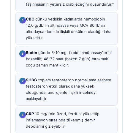
taşınmasının yetersiz olabileceğini düşündürür."
CBC
çünkü yetişkin kadınlarda hemoglobin
12,0 g/dL’nin altındaysa veya MCV 80 fL’nin
altındaysa demirle ilişkili dökülme olasılığı daha
yüksektir.
Biotin
günde 5-10 mg, tiroid immünassay’lerini
bozabilir; 48-72 saat (bazen 7 gün) bırakmak
çoğu zaman mantıklıdır.
SHBG
toplam testosteron normal ama serbest
testosteron etkili olarak daha yüksek
olduğunda, androjenle ilişkili incelmeyi
açıklayabilir.
CRP
10 mg/L’nin üzeri, ferritini yükseltip
inflamasyon sırasında tükenmiş demir
depolarını gizleyebilir.