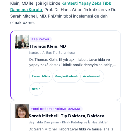
Klein, MD
ile işbirliği içinde
Kantesti Yapay Zeka Tıbbi
Danışma Kurulu
, Prof. Dr. Hans Weber'in katkıları ve Dr.
Sarah Mitchell, MD, PhD'nin tıbbi incelemesi de dahil
olmak üzere.
BAŞ YAZAR
Thomas Klein, MD
Kantesti AI Baş Tıp Sorumlusu
Dr. Thomas Klein, 15 yılı aşkın laboratuvar tıbbı ve
yapay zekâ destekli klinik analiz deneyimine sahip,
kurul onaylı bir klinik hematolog ve dâhiliye
uzmanıdır. Kantesti AI bünyesinde Tıbbi Direktör
ResearchGate
Google Akademik
Academia.edu
olarak, tescilli sinir ağının tıbbi doğruluğuna ilişkin
klinik gözetim sağlar. Dr. Klein, biyobelirteç
ORCID
yorumlanması ve laboratuvar tıbbı konularında
laboratuvar tanılarına ilişkin kapsamlı yayınlar
yapmıştır.
TIBBI DEĞERLENDIRME UZMANI
Sarah Mitchell, Tıp Doktoru, Doktora
Baş Tıbbi Danışman - Klinik Patoloji ve İç Hastalıkları
Dr. Sarah Mitchell, laboratuvar tıbbı ve tanısal analiz