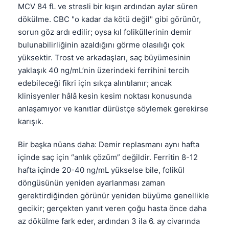
MCV 84 fL ve stresli bir kışın ardından aylar süren
dökülme. CBC "o kadar da kötü değil" gibi görünür,
sorun göz ardı edilir; oysa kıl foliküllerinin demir
bulunabilirliğinin azaldığını görme olasılığı çok
yüksektir. Trost ve arkadaşları, saç büyümesinin
yaklaşık 40 ng/mL’nin üzerindeki ferrihini tercih
edebileceği fikri için sıkça alıntılanır; ancak
klinisyenler hâlâ kesin kesim noktası konusunda
anlaşamıyor ve kanıtlar dürüstçe söylemek gerekirse
karışık.
Bir başka nüans daha: Demir replasmanı aynı hafta
içinde saç için “anlık çözüm” değildir. Ferritin 8-12
hafta içinde 20-40 ng/mL yükselse bile, folikül
döngüsünün yeniden ayarlanması zaman
gerektirdiğinden görünür yeniden büyüme genellikle
gecikir; gerçekten yanıt veren çoğu hasta önce daha
az dökülme fark eder, ardından 3 ila 6. ay civarında