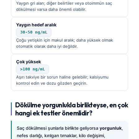
Gàidhlig
Yaygın gri alan; diğer belirtiler veya otoimmün saç
dökülmesi varsa daha önemli olabilir.
Euskara
Македонски јазик
Yaygın hedef aralık
Latviešu valoda
30-50 ng/mL
Çoğu yetişkin için makul aralık; daha yüksek olmak
Galego
otomatik olarak daha iyi değildir.
অসমীয়া
Çok yüksek
සිංහල
>100 ng/mL
سنڌي
Aşırı takviye bir sorun haline gelebilir; kalsiyumu
پښتو
kontrol edin ve dozu gözden geçirin.
Slovenčina
Dökülme yorgunlukla birlikteyse, en çok
hangi ek testler önemlidir?
Hrvatski
Suomi
Saç dökülmesi şunlarla birlikte geliyorsa
yorgunluk
,
Қазақ тілі
nefes darlığı, kırılgan tırnaklar, kilo değişimi,