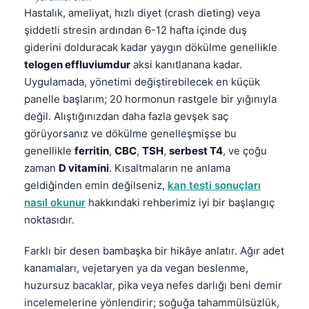
Hastalık, ameliyat, hızlı diyet (crash dieting) veya
şiddetli stresin ardından 6-12 hafta içinde duş
giderini dolduracak kadar yaygın dökülme genellikle
telogen effluviumdur
aksi kanıtlanana kadar.
Uygulamada, yönetimi değiştirebilecek en küçük
panelle başlarım; 20 hormonun rastgele bir yığınıyla
değil. Alıştığınızdan daha fazla gevşek saç
görüyorsanız ve dökülme genelleşmişse bu
genellikle
ferritin
,
CBC
,
TSH
,
serbest T4
, ve çoğu
zaman
D vitamini
. Kısaltmaların ne anlama
geldiğinden emin değilseniz,
kan testi sonuçları
nasıl okunur
hakkındaki rehberimiz iyi bir başlangıç
noktasıdır.
Farklı bir desen bambaşka bir hikâye anlatır. Ağır adet
kanamaları, vejetaryen ya da vegan beslenme,
huzursuz bacaklar, pika veya nefes darlığı beni demir
incelemelerine yönlendirir; soğuğa tahammülsüzlük,