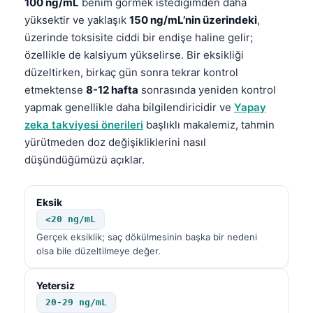
100 ng/mL
benim görmek istediğimden daha
Frysk
yüksektir ve yaklaşık
150 ng/mL’nin üzerindeki
,
üzerinde toksisite ciddi bir endişe haline gelir;
Esperanto
özellikle de kalsiyum yükselirse. Bir eksikliği
Беларуская мова
düzeltirken, birkaç gün sonra tekrar kontrol
Татар теле
etmektense
8-12 hafta
sonrasında yeniden kontrol
Кыргызча
yapmak genellikle daha bilgilendiricidir ve
Yapay
zeka takviyesi önerileri
başlıklı makalemiz, tahmin
ئۇيغۇرچە
yürütmeden doz değişikliklerini nasıl
Cebuano
düşündüğümüzü açıklar.
Basa Jawa
ພາສາລາວ
Eksik
<20 ng/mL
Монгол
Gerçek eksiklik; saç dökülmesinin başka bir nedeni
Afrikaans
olsa bile düzeltilmeye değer.
العربية المغربية
Yetersiz
Occitan
20-29 ng/mL