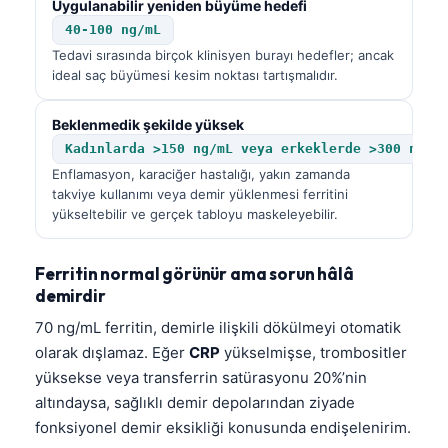
Uygulanabilir yeniden büyüme hedefi
40-100 ng/mL
Tedavi sırasında birçok klinisyen burayı hedefler; ancak
ideal saç büyümesi kesim noktası tartışmalıdır.
Beklenmedik şekilde yüksek
Kadınlarda >150 ng/mL veya erkeklerde >300 ng/m
Enflamasyon, karaciğer hastalığı, yakın zamanda
takviye kullanımı veya demir yüklenmesi ferritini
yükseltebilir ve gerçek tabloyu maskeleyebilir.
Ferritin normal görünür ama sorun hâlâ
demirdir
70 ng/mL ferritin, demirle ilişkili dökülmeyi otomatik
olarak dışlamaz. Eğer
CRP
yükselmişse, trombositler
yüksekse veya transferrin satürasyonu 20%’nin
altındaysa, sağlıklı demir depolarından ziyade
fonksiyonel demir eksikliği konusunda endişelenirim.