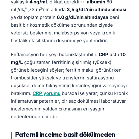
yaklaşık
4 ng/mL
dikkat gerektirir;
albümin
60
Čeština
mL/dk/1,73 m²’nin altında
3,5 g/dL’nin altında olması
日本語
ya da toplam protein
6.0 g/dL’nin altındaysa
beni
Eesti
basit bir kozmetik dökülme sorunundan ziyade
yetersiz beslenme, malabsorpsiyon veya kronik
Azərbaycan dili
hastalık olasılıklarını düşünmeye yönlendirir.
Bosanski
Enflamasyon her şeyi bulanıklaştırabilir.
CRP
üstü
10
Svenska
mg/L
çoğu zaman ferritinin şişirilmiş (yüksek)
Српски језик
görünebileceğini söyler; ferritin makul görünürken
Íslenska
trombositler yüksek ve transferrin satürasyonu
Հայերեն
düşükse, demir hikâyesinin kesinleştiğini varsaymayı
bırakırım.
CRP yorumu
burada işe yarar; çünkü kronik
Bahasa Indonesia
inflamatuvar paternler, bir saç dökülmesi laboratuvar
हिन्दी
incelemesinin yoldan çıkmasının en yaygın
Nederlands
nedenlerinden biridir.
Dansk
Paternli incelme basit dökülmeden
Български