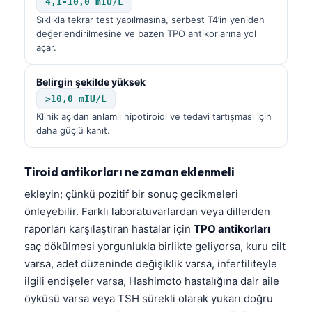
4,1-10,0 mIU/L
Sıklıkla tekrar test yapılmasına, serbest T4’in yeniden
değerlendirilmesine ve bazen TPO antikorlarına yol
açar.
Belirgin şekilde yüksek
>10,0 mIU/L
Klinik açıdan anlamlı hipotiroidi ve tedavi tartışması için
daha güçlü kanıt.
Tiroid antikorları ne zaman eklenmeli
ekleyin; çünkü pozitif bir sonuç gecikmeleri
önleyebilir. Farklı laboratuvarlardan veya dillerden
raporları karşılaştıran hastalar için
TPO antikorları
saç dökülmesi yorgunlukla birlikte geliyorsa, kuru cilt
varsa, adet düzeninde değişiklik varsa, infertiliteyle
ilgili endişeler varsa, Hashimoto hastalığına dair aile
öyküsü varsa veya TSH sürekli olarak yukarı doğru