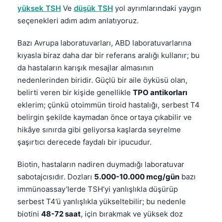
yüksek TSH
Ve
düşük TSH
yol ayrımlarındaki yaygın
seçenekleri adım adım anlatıyoruz.
Bazı Avrupa laboratuvarları, ABD laboratuvarlarına
kıyasla biraz daha dar bir referans aralığı kullanır; bu
da hastaların karışık mesajlar almasının
nedenlerinden biridir. Güçlü bir aile öyküsü olan,
belirti veren bir kişide genellikle
TPO antikorları
eklerim; çünkü otoimmün tiroid hastalığı, serbest T4
belirgin şekilde kaymadan önce ortaya çıkabilir ve
hikâye sınırda gibi geliyorsa kaşlarda seyrelme
şaşırtıcı derecede faydalı bir ipucudur.
Biotin, hastaların nadiren duymadığı laboratuvar
sabotajcısıdır. Dozları
5.000-10.000 mcg/gün
bazı
immünoassay’lerde TSH’yi yanlışlıkla düşürüp
serbest T4’ü yanlışlıkla yükseltebilir; bu nedenle
biotini
48-72 saat
, için bırakmak ve yüksek doz