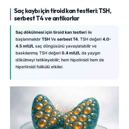
Saç kaybı için tiroid kan testleri: TSH,
serbest T4 ve antikorlar
Saç dökülmesi için tiroid kan testleri
ile
başlanmalıdır
TSH
Ve
serbest T4
. TSH değeri
4.0-
4.5 mIU/L
saç döngüsünü yavaşlatabilir ve
baskılanmış TSH değeri
0.4 mIU/L
da yaygın
dökülmeyi tetikleyebilir; hem hipotiroidi hem de
hipertiroidi folikülü etkiler.