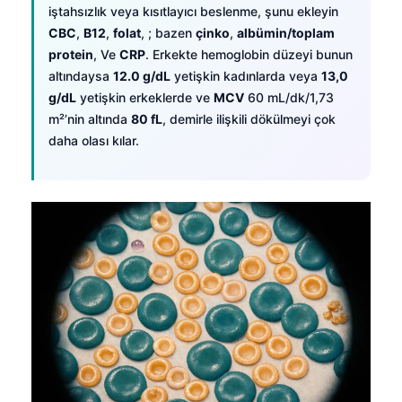
iştahsızlık veya kısıtlayıcı beslenme, şunu ekleyin
Català
CBC
,
B12
,
folat
, ; bazen
çinko
,
albümin/toplam
O‘zbekcha
protein
, Ve
CRP
. Erkekte hemoglobin düzeyi bunun
Українська
altındaysa
12.0 g/dL
yetişkin kadınlarda veya
13,0
g/dL
yetişkin erkeklerde ve
MCV
60 mL/dk/1,73
አማርኛ
m²’nin altında
80 fL
, demirle ilişkili dökülmeyi çok
Kiswahili
daha olası kılar.
ភាសាខ្មែរ
ဗမာစာ
ไทย
Tagalog
Tiếng Việt
Bahasa Melayu
മലയാളം
ಕನ್ನಡ
ગુજરાતી