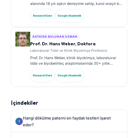
alanında 18 yılı aşkın deneyime sahip, kurul onaylı bir
klinik patologdur. Klinik kimya alanında uzmanlık
sertifikalarına sahiptir ve klinik uygulamada
ResearchGate
Google Akademik
biyobelirteç panelleri ile laboratuvar analizi üzerine
kapsamlı şekilde yayın yapmıştır.
KATKIDA BULUNAN UZMAN
Prof. Dr. Hans Weber, Doktora
Laboratuvar Tıbbi ve Klinik Biyokimya Profesörü
Prof. Dr. Hans Weber, klinik biyokimya, laboratuvar
tıbbı ve biyobelirteç araştırmalarında 30+ yıllık
uzmanlığa sahiptir. Alman Klinik Kimya Derneği’nin
eski Başkanıdır; tanısal panel analizi, biyobelirteç
ResearchGate
Google Akademik
standardizasyonu ve yapay zeka destekli laboratuvar
tıbbı alanlarında uzmanlaşmıştır.
İçindekiler
Hangi dökülme paterni en faydalı testleri işaret
eder?