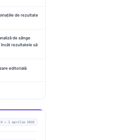
națiile de rezultate
analiză de sânge
 încât rezultatele să
zare editorială
.0 —
1 aprilie 2026