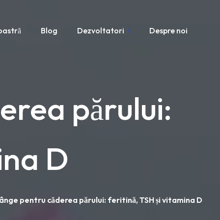
oastră
Blog
Dezvoltatori
Despre noi
erea părului:
mina D
ânge pentru căderea părului: feritină, TSH și vitamina D