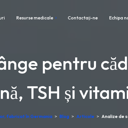
uri
Resurse medicale
Contactaţi-ne
Echipa n
ânge pentru căd
ină, TSH și vita
or, fabricat în Germania
>
Blog
>
Articole
>
Analize de s