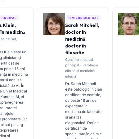
PRINCIPAL
REVIZOR MEDICAL
 Klein,
Sarah Mitchell,
în medicină
doctor în
medicină,
edical șef,
I
doctor în
s Klein este un
filosofie
 clinician și
Consilier medical
certificat de
principal - Patologie
 cu peste 15 ani
clinică și medicină
ență în medicina
internă
tor și analiză
Dr. Sarah Mitchell
istată de AI. În
este patolog clinician
de Chief Medical
certificat de comisie,
 Kantesti AI, el
cu peste 18 ani de
supravegherea
experiență în
 acurateței
medicina de laborator
a rețelei
și analiza
 proprietare. Dr.
diagnostică. Deține
blicat pe larg
certificări de
terpretarea
specialitate în chimie
ilor și