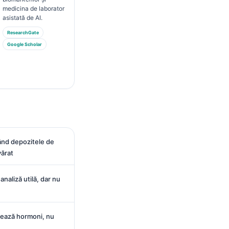
medicina de laborator
asistată de AI.
ResearchGate
Google Scholar
când depozitele de
vărat
analiză utilă, dar nu
rează hormoni, nu