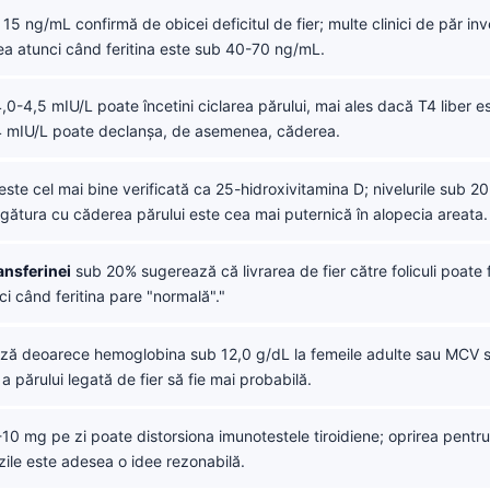
15 ng/mL confirmă de obicei deficitul de fier; multe clinici de păr i
ea atunci când feritina este sub 40-70 ng/mL.
0-4,5 mIU/L poate încetini ciclarea părului, mai ales dacă T4 liber e
 mIU/L poate declanșa, de asemenea, căderea.
este cel mai bine verificată ca 25-hidroxivitamina D; nivelurile sub 2
 legătura cu căderea părului este cea mai puternică în alopecia areata.
ansferinei
sub 20% sugerează că livrarea de fier către foliculi poate 
nci când feritina pare "normală"."
ă deoarece hemoglobina sub 12,0 g/dL la femeile adulte sau MCV s
a părului legată de fier să fie mai probabilă.
-10 mg pe zi poate distorsiona imunotestele tiroidiene; oprirea pentr
7 zile este adesea o idee rezonabilă.