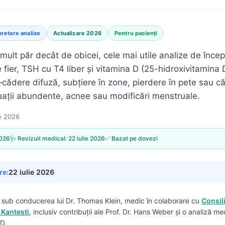
pretare analize
Actualizare 2026
Pentru pacienți
mult păr decât de obicei, cele mai utile analize de încep
 fier, TSH cu T4 liber și vitamina D (25-hidroxivitamina D
ădere difuză, subțiere în zone, pierdere în pete sau că
ații abundente, acnee sau modificări menstruale.
ie 2026
2026
🩺 Revizuit medical:
22 iulie 2026
✅ Bazat pe dovezi
re:
22 iulie 2026
s sub conducerea lui
Dr. Thomas Klein, medic
în colaborare cu
Consil
 Kantesti
, inclusiv contribuții ale Prof. Dr. Hans Weber și o analiză me
D.