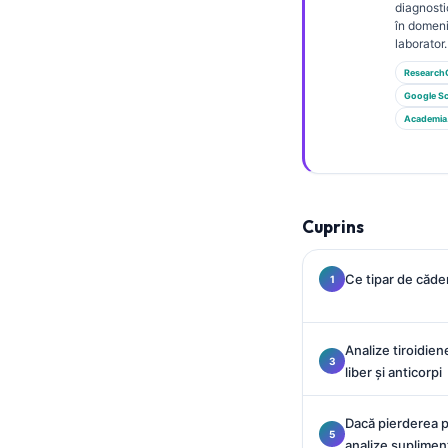
Gàidhlig
diagnosti
în domeni
Euskara
laborator.
Македонски јазик
Research
Google Sc
Latviešu valoda
Academia
Galego
অসমীয়া
සිංහල
Cuprins
سنڌي
پښتو
Ce tipar de căder
Slovenčina
Analize tiroidie
Hrvatski
liber și anticorpi
Suomi
Dacă pierderea p
Қазақ тілі
analize suplimen