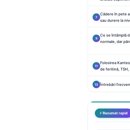
Català
O‘zbekcha
Cădere în pete a
sau durere la niv
Українська
አማርኛ
Ce se întâmplă d
normale, dar păr
Kiswahili
ភាសាខ្មែរ
ဗမာစာ
Folosirea Kantest
de feritină, TSH,
ไทย
Tagalog
Întrebări frecve
Tiếng Việt
Bahasa Melayu
മലയാളം
⚡ Rezumat rapid
ಕನ್ನಡ
ગુજરાતી