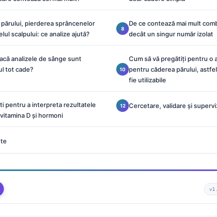
 părului, pierderea sprâncenelor
De ce contează mai mult combi
elul scalpului: ce analize ajută?
decât un singur număr izolat
acă analizele de sânge sunt
Cum să vă pregătiți pentru o 
ul tot cade?
pentru căderea părului, astfel
fie utilizabile
i pentru a interpreta rezultatele
Cercetare, validare și supervi
 vitamina D și hormoni
nte
v1