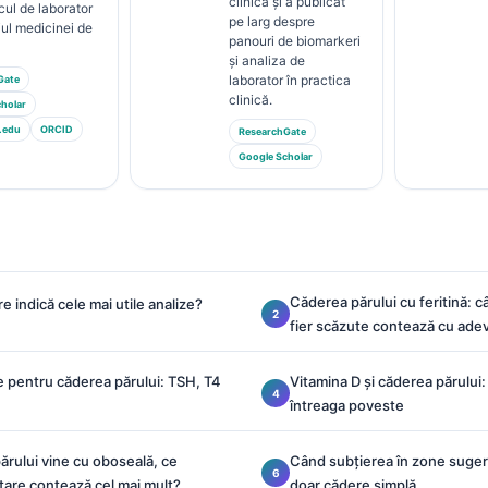
clinică și a publicat
cul de laborator
pe larg despre
ul medicinei de
panouri de biomarkeri
și analiza de
laborator în practica
Gate
clinică.
holar
.edu
ORCID
ResearchGate
Google Scholar
Căderea părului cu feritină: 
e indică cele mai utile analize?
fier scăzute contează cu ade
ne pentru căderea părului: TSH, T4
Vitamina D și căderea părului: 
întreaga poveste
ărului vine cu oboseală, ce
Când subțierea în zone suge
tare contează cel mai mult?
doar cădere simplă