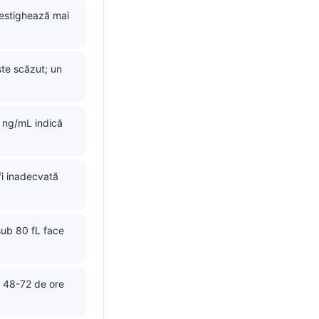
nvestighează mai
ste scăzut; un
0 ng/mL indică
fi inadecvată
ub 80 fL face
u 48-72 de ore