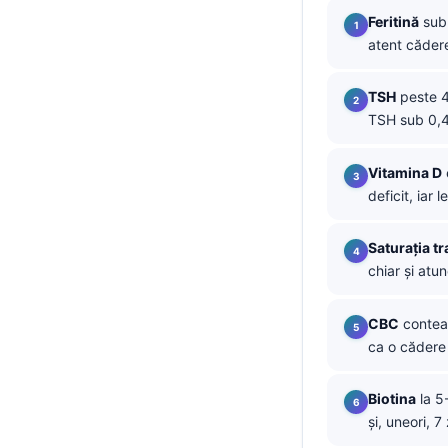
Feritină
sub 
தமிழ்
atent căder
తెలుగు
मराठी
TSH
peste 4,
TSH sub 0,4
اردو
বাংলা
Vitamina D
Shqip
deficit, iar
Magyar
Saturația tr
Slovenščina
chiar și atu
한국어
CBC
conteaz
Polski
ca o cădere 
Lietuvių kalba
Русский
Biotina
la 5
și, uneori, 
ქართული