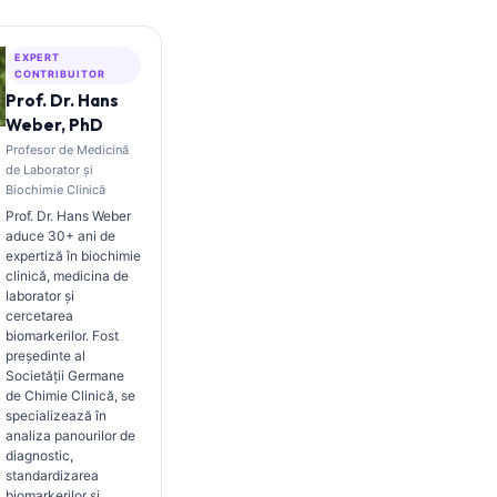
EXPERT
CONTRIBUITOR
Prof. Dr. Hans
Weber, PhD
Profesor de Medicină
de Laborator și
Biochimie Clinică
Prof. Dr. Hans Weber
aduce 30+ ani de
expertiză în biochimie
clinică, medicina de
laborator și
cercetarea
biomarkerilor. Fost
președinte al
Societății Germane
de Chimie Clinică, se
specializează în
analiza panourilor de
diagnostic,
standardizarea
biomarkerilor și