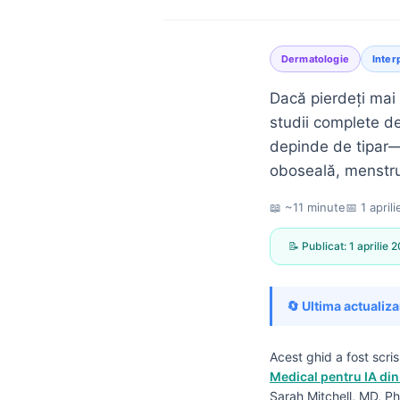
Dermatologie
Inter
Dacă pierdeți mai 
studii complete de
depinde de tipar—c
oboseală, menstru
📖 ~11 minute
📅
1 april
📝 Publicat:
1 aprilie 
🔄 Ultima actualiza
Acest ghid a fost scri
Norsk bokmål
Medical pentru IA din
Ślōnskŏ gŏdka
Sarah Mitchell, MD, Ph