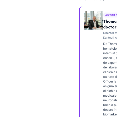
Frysk
Esperanto
AUTOR 
Thomas
Беларуская мова
doctor 
Татар теле
Director m
Kantesti A
Кыргызча
Dr. Thoma
ئۇيغۇرچە
hematolog
internist 
Cebuano
consiliu,
de experi
Basa Jawa
de labora
clinică as
ພາສາລາວ
calitate 
Officer la
Монгол
asigură 
clinică a
Afrikaans
medicale 
العربية المغربية
neuronale
Klein a pu
Occitan
despre in
biomarker