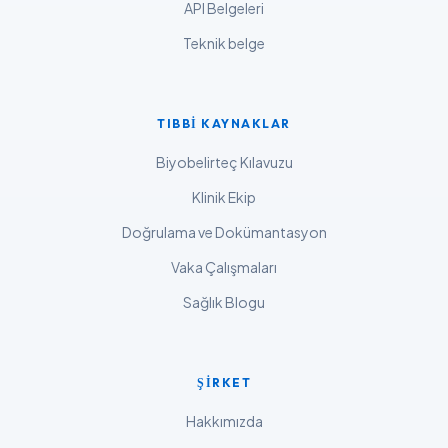
ગુજરાતી
API Belgeleri
தமிழ்
Teknik belge
తెలుగు
मराठी
TIBBI KAYNAKLAR
اردو
Biyobelirteç Kılavuzu
বাংলা
Klinik Ekip
Shqip
Doğrulama ve Dokümantasyon
Magyar
Vaka Çalışmaları
Slovenščina
Sağlık Blogu
한국어
Polski
Lietuvių kalba
ŞIRKET
Русский
Hakkımızda
ქართული