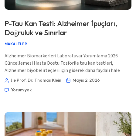
P-Tau Kan Testi: Alzheimer İpuçları,
Doğruluk ve Sınırlar
MAKALELER
Alzheimer Biomarkerleri Laboratuvar Yorumlama 2026
Güncellemesi Hasta Dostu Fosforile tau kan testleri,
Alzheimer biyobelirteçleri için giderek daha faydalı hale
geliyor; ancak bu bir evde tanı koyma yöntemi değildir. Sonuç
İle Prof. Dr. Thomas Klein
Mayıs 2, 2026
yalnızca belirtiler, yaş, böbrek fonksiyonu, bilişsel testler ve
Yorum yok
kullanılan özgül analiz (assay) ile birlikte anlamlıdır. 📖 ~11
dakika 📅 2 Mayıs 2026 📝 Yayınlandı: 2 Mayıs 2026 🩺 Tıbbi
Olarak İncelendi: […]