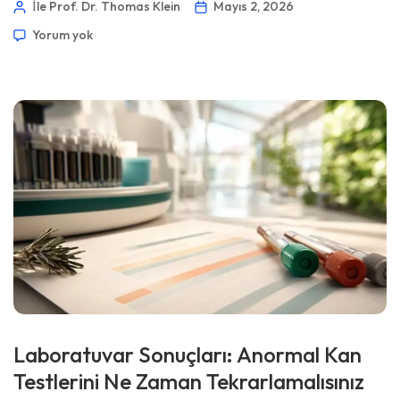
İle Prof. Dr. Thomas Klein
Mayıs 2, 2026
ilaçlar, gebelik durumu ve tekrarlı testler. 📖 ~12 dakika 📅 2
Yorum yok
Mayıs 2026 📝 Yayınlandı: 2 Mayıs 2026 🩺 Tıbbi Olarak
İncelendi: 2 Mayıs 2026 ✅ […]
Laboratuvar Sonuçları: Anormal Kan
Testlerini Ne Zaman Tekrarlamalısınız