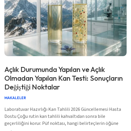
Açlık Durumunda Yapılan ve Açlık
Olmadan Yapılan Kan Testi: Sonuçların
Değiştiği Noktalar
MAKALELER
Laboratuvar Hazırlığı Kan Tahlili 2026 Güncellemesi Hasta
Dostu Çoğu rutin kan tahlili kahvaltıdan sonra bile
geçerliliğini korur. Püf noktası, hangi belirteçlerin öğüne
duyarlı olduğunu, hangilerinin zamana duyarlı olduğunu ve