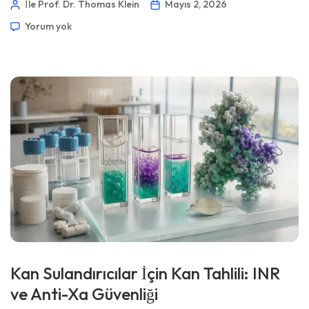
İle Prof. Dr. Thomas Klein
Mayıs 2, 2026
hangilerinin endişe edilmek yerine sadece tekrar edilmesi
Yorum yok
gerektiğini bilmektir. 📖 ~11 dakika 📅 2 Mayıs 2026 📝
Yayınlandı: 2 Mayıs 2026 🩺 Tıbbi Olarak İncelendi: 2 Mayıs
2026 ✅ Kanıta Dayalı Bu […]
Kan Sulandırıcılar İçin Kan Tahlili: INR
ve Anti-Xa Güvenliği