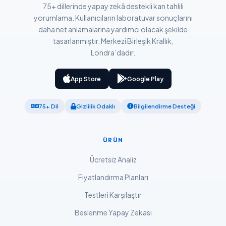
75+ dillerinde yapay zekâ destekli kan tahlili
Català
yorumlama. Kullanıcıların laboratuvar sonuçlarını
O‘zbekcha
daha net anlamalarına yardımcı olacak şekilde
tasarlanmıştır. Merkezi Birleşik Krallık,
Українська
Londra’dadır.
አማርኛ
Kiswahili
App Store
Google Play
ភាសាខ្មែរ
75+ Dil
Gizlilik Odaklı
Bilgilendirme Desteği
ဗမာစာ
ไทย
ÜRÜN
Tagalog
Ücretsiz Analiz
Tiếng Việt
Fiyatlandırma Planları
Bahasa Melayu
Testleri Karşılaştır
മലയാളം
ಕನ್ನಡ
Beslenme Yapay Zekası