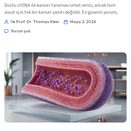
Dostu ctDNA ile kanser taraması umut verici, ancak tüm
vücut için tek bir kanser yanıtı değildir. En güvenli yorum,
desen (patern) temellidir: sinyal, kanser riski, görüntüleme
İle Prof. Dr. Thomas Klein
Mayıs 2, 2026
hedefi ve doku doğrulamasının hâlâ gerekli olup olmadığı. 📖
Yorum yok
~11 dakika 📅 2 Mayıs 2026 📝 Yayınlandı: 2 Mayıs 2026 🩺
Tıbbi Olarak İncelendi: 2 Mayıs 2026 […]