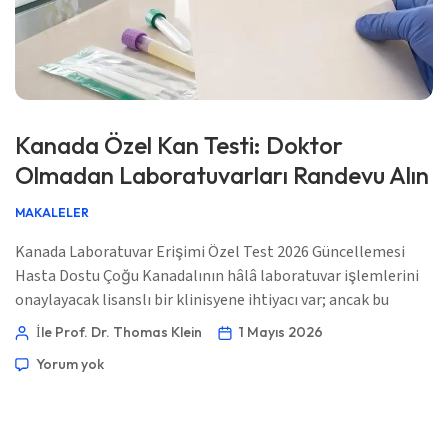
Frysk
Esperanto
Беларуская мова
Татар теле
Kanada Özel Kan Testi: Doktor
Кыргызча
Olmadan Laboratuvarları Randevu Alın
ئۇيغۇرچە
MAKALELER
Cebuano
Kanada Laboratuvar Erişimi Özel Test 2026 Güncellemesi
Basa Jawa
Hasta Dostu Çoğu Kanadalının hâlâ laboratuvar işlemlerini
ພາສາລາວ
onaylayacak lisanslı bir klinisyene ihtiyacı var; ancak bu
klinisyen her zaman aile doktorunuz olmak zorunda değil.
Монгол
İle Prof. Dr. Thomas Klein
1 Mayıs 2026
Eyalet eyalet pratik yol burada. 📖 ~11 dakika 📅 1 Mayıs
Afrikaans
Yorum yok
2026 📝 Yayınlandı: 1 Mayıs 2026 🩺 Tıbbi Olarak İncelendi:
العربية المغربية
[…]
Occitan