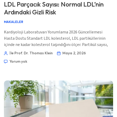
LDL Parçacık Sayısı: Normal LDL’nin
Ardındaki Gizli Risk
MAKALELER
Kardiyoloji Laboratuvarı Yorumlama 2026 Güncellemesi
Hasta Dostu Standart LDL kolesterol, LDL partiküllerinin
içinde ne kadar kolesterol taşındığını ölçer. Partikül sayısı,
yoldaki aterojenik araçların yaklaşık kaç tane olduğunu
İle Prof. Dr. Thomas Klein
Mayıs 2, 2026
tahmin eder — ve bu fark önemli olabilir. 📖 ~11 dakika 📅 1
Yorum yok
Mayıs 2026 📝 Yayınlandı: 1 Mayıs 2026 🩺 Tıbbi Olarak
İncelendi: 1 Mayıs 2026 ✅ Kanıta Dayalı Bu […]
Norsk bokmål
Ślōnskŏ gŏdka