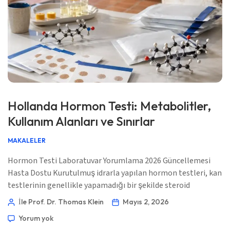
Hollanda Hormon Testi: Metabolitler,
Kullanım Alanları ve Sınırlar
MAKALELER
Hormon Testi Laboratuvar Yorumlama 2026 Güncellemesi
Hasta Dostu Kurutulmuş idrarla yapılan hormon testleri, kan
testlerinin genellikle yapamadığı bir şekilde steroid
metabolitlerini haritalayabilir; ancak her hormon sorusu için
İle Prof. Dr. Thomas Klein
Mayıs 2, 2026
doğru araç değildir. 📖 ~11 dakika 📅 2 Mayıs 2026 📝
Yorum yok
Yayınlandı: 2 Mayıs 2026 🩺 Tıbbi Olarak İncelendi: 2 Mayıs