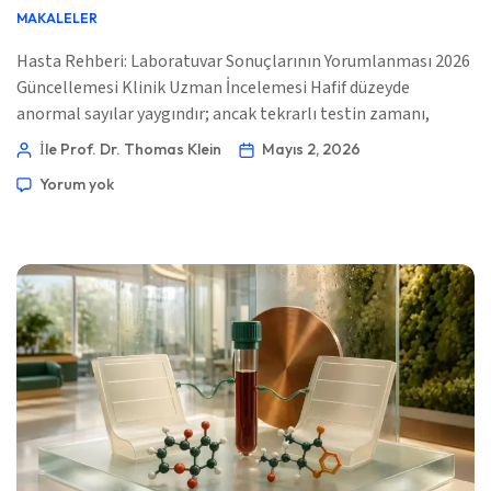
MAKALELER
Hasta Rehberi: Laboratuvar Sonuçlarının Yorumlanması 2026
Güncellemesi Klinik Uzman İncelemesi Hafif düzeyde
anormal sayılar yaygındır; ancak tekrarlı testin zamanı,
biyobelirtece, belirtilere, kullanılan ilaçlara ve değerin
İle Prof. Dr. Thomas Klein
Mayıs 2, 2026
başlangıç (baz) değerinizden ne kadar uzak olduğuna
Yorum yok
bağlıdır. 📖 ~11 dakika 📅 2 Mayıs 2026 📝 Yayınlandı: 2 Mayıs
2026 🩺 Tıbbi Olarak İncelendi: 2 Mayıs 2026 ✅ Kanıta Dayalı
[…]