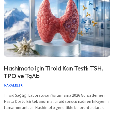
Hashimoto için Tiroid Kan Testi: TSH,
TPO ve TgAb
MAKALELER
Tiroid Sağlığı Laboratuvarı Yorumlama 2026 Güncellemesi
Hasta Dostu Bir tek anormal tiroid sonucu nadiren hikâyenin
tamamını anlatır. Hashimoto genellikle bir örüntü olarak
değerlendirilir: TSH, serbest T4, tiroid antikorları, belirtiler,