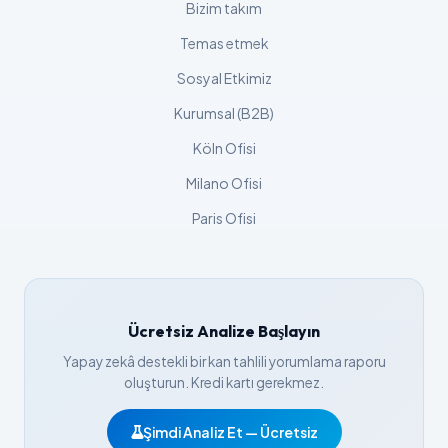
Bizim takım
Čeština
Temas etmek
日本語
Sosyal Etkimiz
Eesti
Kurumsal (B2B)
Azərbaycan dili
Köln Ofisi
Bosanski
Milano Ofisi
Svenska
Српски језик
Paris Ofisi
Íslenska
Հայերեն
Bahasa Indonesia
Ücretsiz Analize Başlayın
हिन्दी
Yapay zekâ destekli bir kan tahlili yorumlama raporu
Nederlands
oluşturun. Kredi kartı gerekmez.
Dansk
Şimdi Analiz Et — Ücretsiz