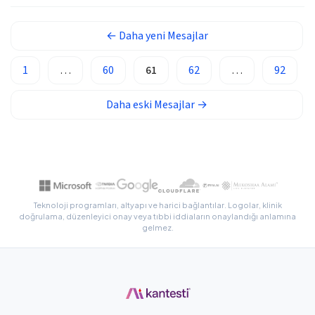
Gàidhlig
Euskara
←
Daha yeni
Mesajlar
Македонски јазик
1
…
60
61
62
…
92
Latviešu valoda
Galego
Daha eski
Mesajlar
→
অসমীয়া
සිංහල
سنڌي
پښتو
Teknoloji programları, altyapı ve harici bağlantılar. Logolar, klinik
doğrulama, düzenleyici onay veya tıbbi iddiaların onaylandığı anlamına
gelmez.
Slovenčina
Hrvatski
Suomi
Қазақ тілі