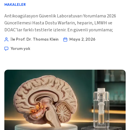
MAKALELER
Antikoagülasyon Güvenlik Laboratuvarı Yorumlama 2026
Güncellemesi Hasta Dostu Warfarin, heparin, LMWH ve
DOAC’lar farklı testlerle izlenir. En güvenli yorumlama;
zamanlama, böbrek fonksiyonu, kanama belirtileri ve ilacın
İle Prof. Dr. Thomas Klein
Mayıs 2, 2026
tam kendisine bağlıdır. 📖 ~11 dakika 📅 2 Mayıs 2026 📝
Yorum yok
Yayınlandı: 2 Mayıs 2026 🩺 Tıbbi Olarak İncelendi: 2 Mayıs
2026 ✅ Kanıta Dayalı Bu kılavuz […]