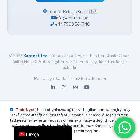
Български
فارسی
Londra
,
Birleşik Krallık
🇹🇷
info@kantesti.net
简体中文
+44 7508 364740
Română
Ελληνικά
Português
© 2026
Kantesti Ltd
— Yapay Zeka Destekli Kan Testi Analiz Cihazı.
Español
Şirket No. 17090423. İngiltere ve Galler'de kayıtlıdır. Tüm hakları
saklıdır.
Italiano
Mahremiyet
Şartlar
Lisans
Geri ödemeler
עִבְרִית
Français
العربية
Tıbbi Uyarı:
Kantesti yalnızca eğitim ve bilgilendirme amaçlı yapay
Deutsch
zekâ destekli sağlık bilgisi sağlar. Herhangi bir hastalığı teşhis etmek,
tedavi etmek, iyileştirmek veya önlemek amacıyla değildir ve yetkin bir
English
sağlık profesyonelinin tavsiyesinin yerini tutmaz. Kantesti şu anda CE
işaretli veya UKCA işaretli değildir.
Türkçe