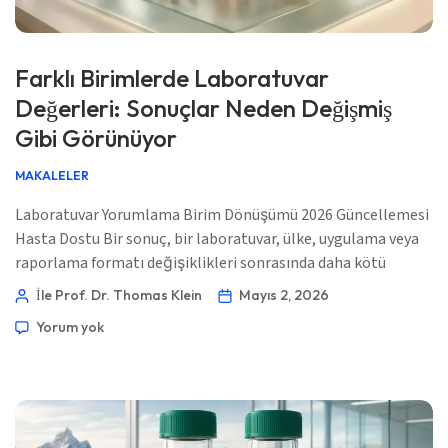
Farklı Birimlerde Laboratuvar
Değerleri: Sonuçlar Neden Değişmiş
Gibi Görünüyor
MAKALELER
Laboratuvar Yorumlama Birim Dönüşümü 2026 Güncellemesi
Hasta Dostu Bir sonuç, bir laboratuvar, ülke, uygulama veya
raporlama formatı değişiklikleri sonrasında daha kötü
görünebilir. Klinik soru, biyolojinin değişip değişmediğidir;
İle Prof. Dr. Thomas Klein
Mayıs 2, 2026
sayının daha büyük görünmesi değil. 📖 ~12 dakika 📅 2 Mayıs
Yorum yok
2026 📝 Yayınlandı: 2 Mayıs 2026 🩺 Tıbbi Olarak İncelendi: 2
Mayıs 2026 […]