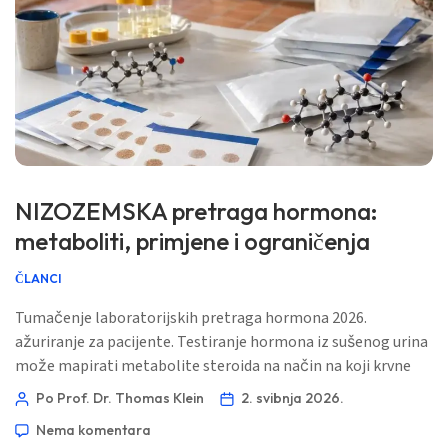
NIZOZEMSKA pretraga hormona:
metaboliti, primjene i ograničenja
ČLANCI
Tumačenje laboratorijskih pretraga hormona 2026.
ažuriranje za pacijente. Testiranje hormona iz sušenog urina
može mapirati metabolite steroida na način na koji krvne
pretrage obično ne mogu, ali nije pravi alat za svako pitanje
Po Prof. Dr. Thomas Klein
2. svibnja 2026.
o hormonima. 📖 ~11 minuta 📅 2. svibnja 2026. 📝
Nema komentara
Objavljeno: 2. svibnja 2026. 🩺 Medicinski pregledano: 2.