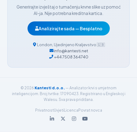
Nederlands
Generirajte izvještaj o tumačenju krvne slike uz pomoć
Dansk
AI-ja. Nije potrebna kreditna kartica.
Български
Analizirajte sada — Besplatno
فارسی
简体中文
London
,
Ujedinjeno Kraljevstvo
🇬🇧
info@kantesti.net
Română
+44 7508 364740
Türkçe
Ελληνικά
Português
© 2026
Kantesti d.o.o.
— Analizator krvi s umjetnom
Español
inteligencijom. Broj tvrtke: 17090423. Registrirano u Engleskoj i
Walesu. Sva prava pridržana.
Italiano
Privatnost
Uvjeti
Licenca
Povrat novca
עִבְרִית
Français
العربية