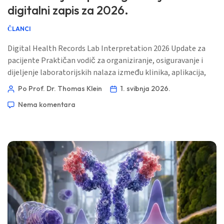
digitalni zapis za 2026.
ČLANCI
Digital Health Records Lab Interpretation 2026 Update za
pacijente Praktičan vodič za organiziranje, osiguravanje i
dijeljenje laboratorijskih nalaza između klinika, aplikacija,
obiteljskih računa i alata za AI zdravlje, bez uklanjanja
Po Prof. Dr. Thomas Klein
1. svibnja 2026.
medicinskog konteksta koji rezultate čini smislenima. 📖
Nema komentara
~11 minuta 📅 1. svibnja 2026. 📝 Objavljeno: 1. svibnja 2026.
🩺 Medicinski pregledano: 1. svibnja […]