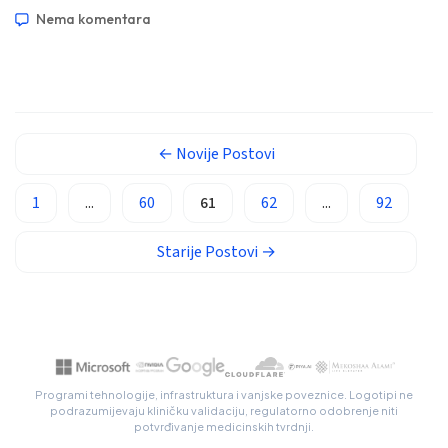
2026. 📝 Objavljeno: 1. svibnja 2026. 🩺 Medicinski
Nema komentara
Afrikaans
pregledano: 1. svibnja 2026. ✅ Temeljeno na dokazima Ovaj
vodič […]
العربية المغربية
Occitan
Gàidhlig
←
Novije
Postovi
Euskara
Македонски јазик
1
...
60
61
62
...
92
Latviešu valoda
Starije
Postovi
→
Galego
অসমীয়া
සිංහල
سنڌي
پښتو
Programi tehnologije, infrastruktura i vanjske poveznice. Logotipi ne
podrazumijevaju kliničku validaciju, regulatorno odobrenje niti
potvrđivanje medicinskih tvrdnji.