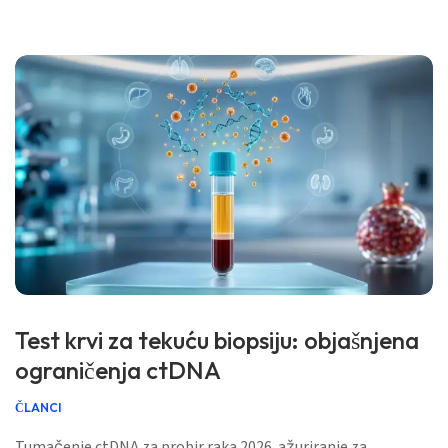
svibnja 2026. ✅ utemeljeno na dokazima Ovaj vodič […]
Test krvi za tekuću biopsiju: objašnjena
ograničenja ctDNA
ČLANCI
Tumačenje ctDNA za probir raka 2026. ažuriranje za