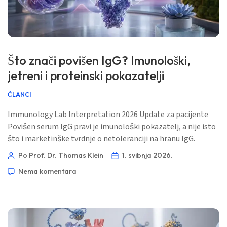
Što znači povišen IgG? Imunološki,
jetreni i proteinski pokazatelji
ČLANCI
Immunology Lab Interpretation 2026 Update za pacijente
Povišen serum IgG pravi je imunološki pokazatelj, a nije isto
što i marketinške tvrdnje o netoleranciji na hranu IgG.
Liječnici ga čitaju zajedno s globulinom, albuminom,
Po Prof. Dr. Thomas Klein
1. svibnja 2026.
jetrenim enzimima, upalnim markerima i elektroforezom
Nema komentara
proteina. 📖 ~11 minuta 📅 1. svibnja 2026. 📝 Objavljeno: 1.
svibnja 2026. 🩺 Medicinski pregledano: 1. svibnja 2026 […]