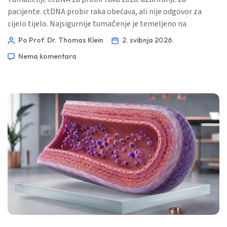
pacijente. ctDNA probir raka obećava, ali nije odgovor za
cijelo tijelo. Najsigurnije tumačenje je temeljeno na
obrascima: signal, rizik od raka, cilj za snimanje i treba li još
Po Prof. Dr. Thomas Klein
2. svibnja 2026.
uvijek potvrda tkiva. 📖 ~11 minuta 📅 2. svibnja 2026. 📝
Nema komentara
Objavljeno: 2. svibnja 2026. 🩺 Medicinski pregledano: 2.
svibnja 2026. […]