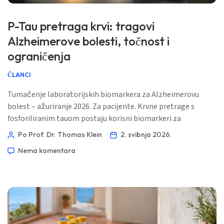
P-Tau pretraga krvi: tragovi
Alzheimerove bolesti, točnost i
ograničenja
ČLANCI
Tumačenje laboratorijskih biomarkera za Alzheimerovu
bolest – ažuriranje 2026. Za pacijente. Krvne pretrage s
fosforiliranim tauom postaju korisni biomarkeri za
Alzheimerovu bolest, ali nisu kućna dijagnoza. Rezultat ima
Po Prof. Dr. Thomas Klein
2. svibnja 2026.
smisla samo uz simptome, dob, bubrežnu funkciju,
Nema komentara
kognitivna testiranja i točno korišteni test. 📖 ~11 minuta
📅 2. svibnja 2026. 📝 Objavljeno: 2. svibnja 2026. 🩺
Medicinski pregledano: […]