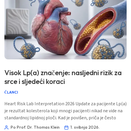
Norsk bokmål
Ślōnskŏ gŏdka
Frysk
Esperanto
Беларуская мова
Татар теле
Visok Lp(a) značenje: nasljedni rizik za
Кыргызча
srce i sljedeći koraci
ئۇيغۇرچە
ČLANCI
Cebuano
Heart Risk Lab Interpretation 2026 Update za pacijente Lp(a)
Basa Jawa
je rezultat kolesterola koji mnogi pacijenti nikad ne vide na
standardnoj lipidnoj ploči. Kad je povišen, priča je često
ພາສາລາວ
genetska, a ne prehrambena. 📖 ~11 minuta 📅 1. svibnja
Po Prof. Dr. Thomas Klein
1. svibnja 2026.
Монгол