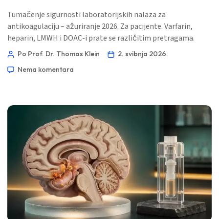
Tumačenje sigurnosti laboratorijskih nalaza za
antikoagulaciju – ažuriranje 2026. Za pacijente. Varfarin,
heparin, LMWH i DOAC-i prate se različitim pretragama.
Najsigurnije tumačenje ovisi o vremenu primjene, bubrežnoj
Po Prof. Dr. Thomas Klein
2. svibnja 2026.
funkciji, simptomima krvarenja i točnom lijeku. 📖 ~11
Nema komentara
minuta 📅 2. svibnja 2026. 📝 Objavljeno: 2. svibnja 2026. 🩺
Medicinski pregledano: 2. svibnja 2026. ✅ Temeljeno na
dokazima Ovaj vodič je napisan […]