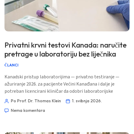
Privatni krvni testovi Kanada: naručite
pretrage u laboratoriju bez liječnika
ČLANCI
Kanadski pristup laboratorijima — privatno testiranje —
ažuriranje 2026. za pacijente Većini Kanađana i dalje je
potreban licencirani kliničar da odobri laboratorijske
pretrage, ali taj kliničar ne mora uvijek biti vaš obiteljski
Po Prof. Dr. Thomas Klein
1. svibnja 2026.
liječnik. Evo praktičnog puta, po provincijama. 📖 ~11
Nema komentara
minuta 📅 1. svibnja 2026. 📝 Objavljeno: 1. svibnja 2026. 🩺
Medicinski pregledano: 1. svibnja […]