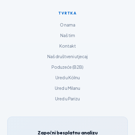
Русский
TVRTKA
ქართული
O nama
Čeština
Naš tim
日本語
Kontakt
Eesti
Naš društveni utjecaj
Azərbaycan dili
Poduzeće (B2B)
Bosanski
Ured u Kölnu
Svenska
Ured u Milanu
Српски језик
Íslenska
Ured u Parizu
Հայերեն
Bahasa Indonesia
हिन्दी
Započni besplatnu analizu