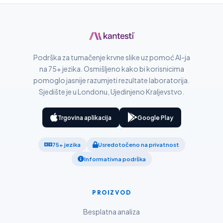
Slovenčina
Suomi
Қазақ тілі
Català
Podrška za tumačenje krvne slike uz pomoć AI-ja
O‘zbekcha
na 75+ jezika. Osmišljeno kako bi korisnicima
pomoglo jasnije razumjeti rezultate laboratorija.
Українська
Sjedište je u Londonu, Ujedinjeno Kraljevstvo.
አማርኛ
Kiswahili
Trgovina aplikacija
Google Play
ភាសាខ្មែរ
75+ jezika
Usredotočeno na privatnost
ဗမာစာ
Informativna podrška
ไทย
Tagalog
PROIZVOD
Tiếng Việt
Besplatna analiza
Bahasa Melayu