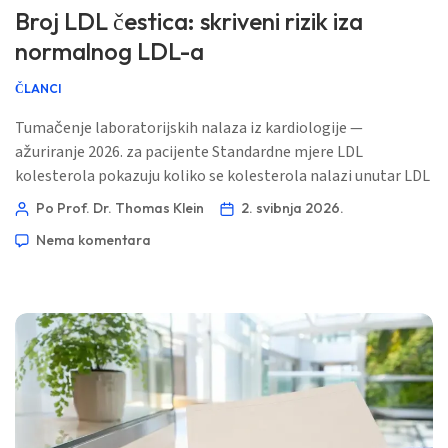
Broj LDL čestica: skriveni rizik iza
normalnog LDL-a
ČLANCI
Tumačenje laboratorijskih nalaza iz kardiologije —
ažuriranje 2026. za pacijente Standardne mjere LDL
kolesterola pokazuju koliko se kolesterola nalazi unutar LDL
čestica. Procjena broja čestica govori koliko je aterogenih
Po Prof. Dr. Thomas Klein
2. svibnja 2026.
“vozila” na cesti — i ta razlika može biti važna. 📖 ~11
Nema komentara
minuta 📅 1. svibnja 2026. 📝 Objavljeno: 1. svibnja 2026. 🩺
Medicinski pregledano: 1. svibnja 2026. ✅ utemeljeno na
dokazima Ovo […]