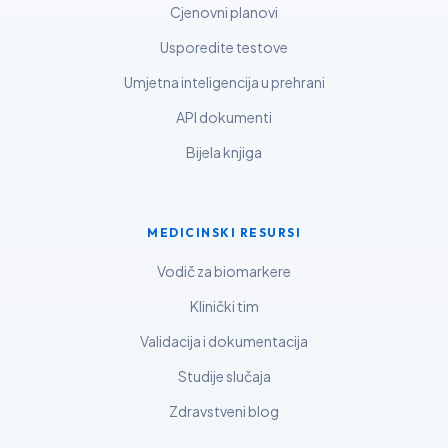
Cjenovni planovi
മലയാളം
Usporedite testove
ಕನ್ನಡ
ગુજરાતી
Umjetna inteligencija u prehrani
தமிழ்
API dokumenti
తెలుగు
Bijela knjiga
मराठी
اردو
MEDICINSKI RESURSI
বাংলা
Vodič za biomarkere
Shqip
Klinički tim
Magyar
Validacija i dokumentacija
Slovenščina
Studije slučaja
한국어
Zdravstveni blog
Polski
Lietuvių kalba