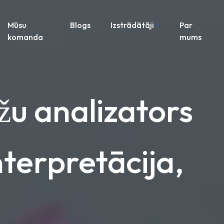
Mūsu
Blogs
Izstrādātāji
Par
komanda
mums
žu analizators
nterpretācija,