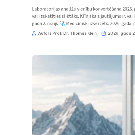
O‘zbekcha
Laboratorijas analīžu vienību konvertēšana 2026. 
Українська
var izskatīties sliktāks. Klīniskais jautājums ir, va
gada 2. maijs 🩺 Medicīniski izvērtēts: 2026. gada 2
አማርኛ
Autors Prof. Dr. Thomas Klein
2026. gada 2.
Kiswahili
ភាសាខ្មែរ
ဗမာစာ
ไทย
Tagalog
Tiếng Việt
Bahasa Melayu
മലയാളം
ಕನ್ನಡ
ગુજરાતી
தமிழ்