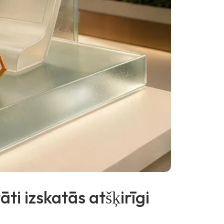
ti izskatās atšķirīgi