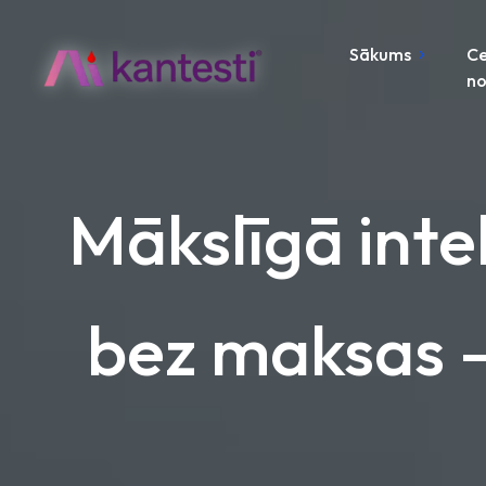
Sākums
C
no
Mākslīgā inte
bez maksas – 