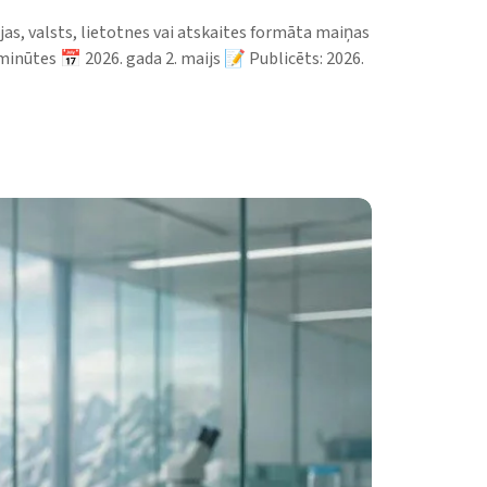
as, valsts, lietotnes vai atskaites formāta maiņas
12 minūtes 📅 2026. gada 2. maijs 📝 Publicēts: 2026.