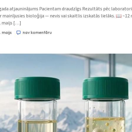
gada atjauninājums Pacientam draudzīgs Rezultāts pēc laboratorij
i ir mainījusies bioloģija — nevis vai skaitlis izskatās lielāks. 📖 ~
. maijs […]
 maijs
nav komentāru