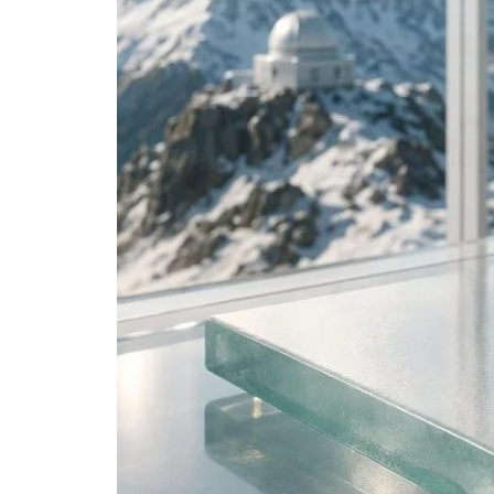
తెలుగు
मराठी
اردو
বাংলা
Shqip
Magyar
Slovenščina
한국어
Polski
Lietuvių kalba
Русский
ქართული
Čeština