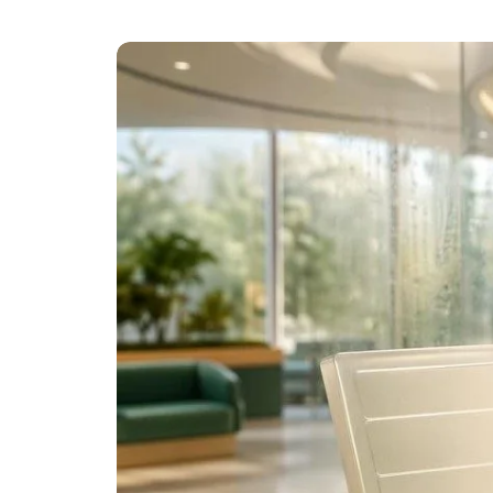
Frysk
Esperanto
Беларуская мова
Татар теле
Кыргызча
ئۇيغۇرچە
Cebuano
Basa Jawa
ພາສາລາວ
Монгол
Afrikaans
العربية المغربية
Occitan