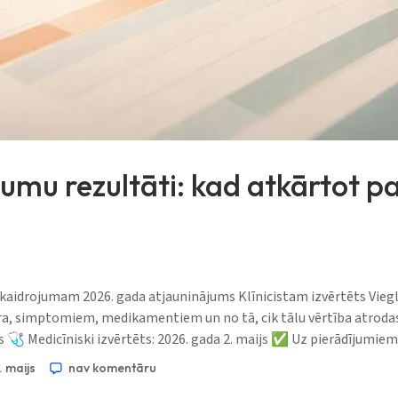
umu rezultāti: kad atkārtot pa
skaidrojumam 2026. gada atjauninājums Klīnicistam izvērtēts Viegli
iera, simptomiem, medikamentiem un no tā, cik tālu vērtība atroda
js 🩺 Medicīniski izvērtēts: 2026. gada 2. maijs ✅ Uz pierādījumiem
 maijs
nav komentāru