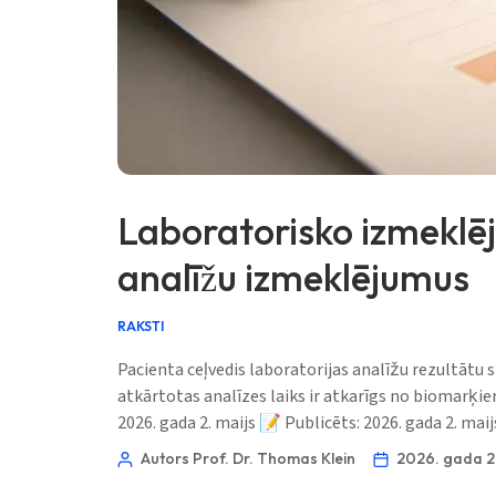
Laboratorisko izmeklēj
analīžu izmeklējumus
RAKSTI
Pacienta ceļvedis laboratorijas analīžu rezultātu 
atkārtotas analīzes laiks ir atkarīgs no biomarķ
2026. gada 2. maijs 📝 Publicēts: 2026. gada 2. mai
Norsk bokmål
Autors Prof. Dr. Thomas Klein
2026. gada 2.
Ślōnskŏ gŏdka