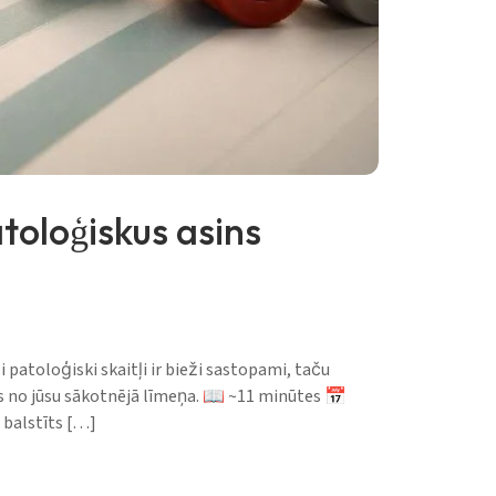
toloģiskus asins
 patoloģiski skaitļi ir bieži sastopami, taču
s no jūsu sākotnējā līmeņa. 📖 ~11 minūtes 📅
 balstīts […]