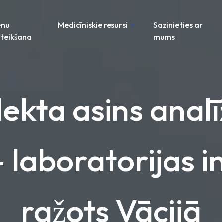
enu
Medicīniskie resursi
Sazinieties ar
teikšana
mums
lekta asins analī
laboratorijas i
ražots Vācijā