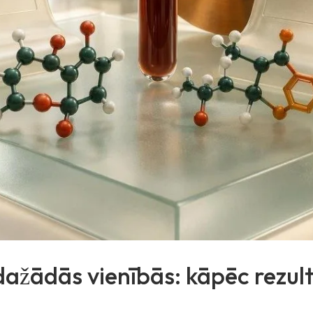
dažādās vienībās: kāpēc rezultā