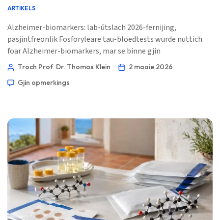
ARTIKELS
Alzheimer-biomarkers: lab-útslach 2026-fernijing,
pasjintfreonlik Fosforyleare tau-bloedtests wurde nuttich
foar Alzheimer-biomarkers, mar se binne gjin
thúsdiagnoaze. It resultaat hat allinnich sin neist
Troch Prof. Dr. Thomas Klein
2 maaie 2026
symptomen, leeftyd, nierfunksje, kognitive testen en de
Gjin opmerkings
krekte assay dy't brûkt is. 📖 ~11 minuten 📅 2 maaie 2026
📝 Publisearre: 2 maaie 2026 🩺 Medysk hifke: […]