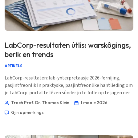
LabCorp-resultaten útlis: warskôgings,
berik en trends
ARTIKELS
LabCorp-resultaten: lab-ynterpretaasje 2026-fernijing,
pasjintfreonlik In praktyske, pasjintfreonlike hantlieding om
jo LabCorp-portal te lêzen sûnder jo te folle op te jagen oer
elke reade mark. Skreaun út it klinyske perspektyf fan
Troch Prof. Dr. Thomas Klein
1 maaie 2026
resultaat-ynterpretaasje, net allinnich út it perspektyf fan it
Gjin opmerkings
lab-rapport. 📖 ~11 minuten 📅 1 maaie 2026 📝
Publisearre: 1 maaie 2026 🩺 Medysk beoardiele: 1 maaie
2026 ✅ Bewiis-basearre […]