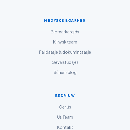
తెలుగు
मराठी
اردو
MEDYSKE BOARNEN
বাংলা
Biomarkergids
Shqip
Klinysk team
Magyar
Falidaasje & dokumintaasje
Slovenščina
Gevalstúdzjes
한국어
Sûnensblog
Polski
Lietuvių kalba
BEDRIUW
Русский
ქართული
Oer ús
Čeština
Us Team
日本語
Kontakt