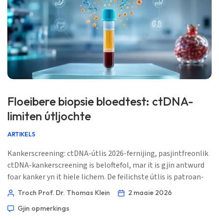
Floeibere biopsie bloedtest: ctDNA-
limiten útljochte
ARTIKELS
Kankerscreening: ctDNA-útlis 2026-fernijing, pasjintfreonlik
ctDNA-kankerscreening is beloftefol, mar it is gjin antwurd
foar kanker yn it hiele lichem. De feilichste útlis is patroan-
basearre: sinjaal, kankerrisiko, imaging-doel, en oft der noch
Troch Prof. Dr. Thomas Klein
2 maaie 2026
weefselbefêstiging nedich is. 📖 ~11 minuten 📅 2 maaie
Gjin opmerkings
2026 📝 Publisearre: 2 maaie 2026 🩺 Medysk hifke: 2 maaie