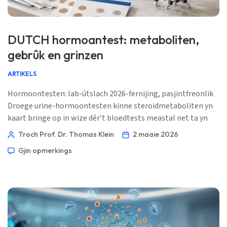
DUTCH hormoantest: metaboliten,
gebrûk en grinzen
ARTIKELS
Hormoontesten: lab-útslach 2026-fernijing, pasjintfreonlik
Droege urine-hormoontesten kinne steroidmetaboliten yn
kaart bringe op in wize dêr’t bloedtests meastal net ta yn
steat binne, mar it is net it juste ark foar elke
Troch Prof. Dr. Thomas Klein
2 maaie 2026
hormoanfraach. 📖 ~11 minuten 📅 2 maaie 2026 📝
Gjin opmerkings
Publisearre: 2 maaie 2026 🩺 Medysk hifke: 2 maaie 2026 ✅
Bewiis-basearre Dizze gids […]