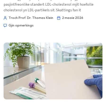
pasjintfreonlike standert LDL-cholesterol mjit hoefolle
cholesterol yn LDL-partikels sit. Skattings fan it
partikelantal litte sjen hoefolle aterogene auto's der op ’e
Troch Prof. Dr. Thomas Klein
2 maaie 2026
dyk binne — en dat ferskil kin der ta dwaan. 📖 ~11 minuten
Gjin opmerkings
📅 1 maaie 2026 📝 Publisearre: 1 maaie 2026 🩺 Medysk
besjoen: 1 maaie 2026 ✅ Bewiis-basearre Dit […]