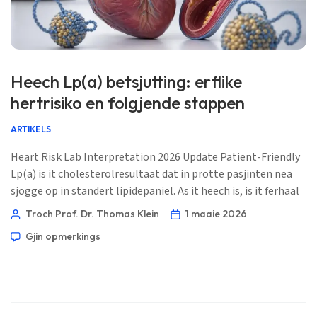
Беларуская мова
Татар теле
Кыргызча
Heech Lp(a) betsjutting: erflike
ئۇيغۇرچە
hertrisiko en folgjende stappen
Cebuano
ARTIKELS
Basa Jawa
Heart Risk Lab Interpretation 2026 Update Patient-Friendly
ພາສາລາວ
Lp(a) is it cholesterolresultaat dat in protte pasjinten nea
Монгол
sjogge op in standert lipidepaniel. As it heech is, is it ferhaal
Afrikaans
faak genetysk ynstee fan dieet-relatearre. 📖 ~11 minuten
Troch Prof. Dr. Thomas Klein
1 maaie 2026
📅 1 maaie 2026 📝 Publisearre: 1 maaie 2026 🩺 Medysk
العربية المغربية
Gjin opmerkings
besjoen: 1 maaie 2026 ✅ Bewiis-basearre Dizze gids […]
Occitan
Gàidhlig
Euskara