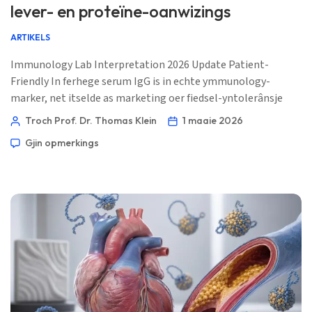
lever- en proteïne-oanwizings
ARTIKELS
Immunology Lab Interpretation 2026 Update Patient-
Friendly In ferhege serum IgG is in echte ymmunology-
marker, net itselde as marketing oer fiedsel-yntolerânsje
mei IgG. Dokters lêze it tegearre mei globuline, albumine,
Troch Prof. Dr. Thomas Klein
1 maaie 2026
leverenzymen, ûntstekkingmarkers en proteïne-
Gjin opmerkings
elektroforese. 📖 ~11 minuten 📅 1 maaie 2026 📝
Publisearre: 1 maaie 2026 🩺 Medysk besjoen: 1 maaie 2026
[…]
Norsk bokmål
Ślōnskŏ gŏdka
Esperanto