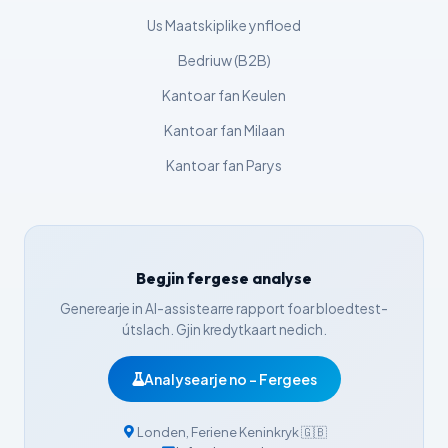
Eesti
Us Maatskiplike ynfloed
Azərbaycan dili
Bedriuw (B2B)
Bosanski
Kantoar fan Keulen
Svenska
Kantoar fan Milaan
Српски језик
Kantoar fan Parys
Íslenska
Հայերեն
Bahasa Indonesia
Begjin fergese analyse
हिन्दी
Generearje in AI-assistearre rapport foar bloedtest-
Nederlands
útslach. Gjin kredytkaart nedich.
Dansk
Analysearje no - Fergees
Български
فارسی
Londen
,
Feriene Keninkryk
🇬🇧
简体中文