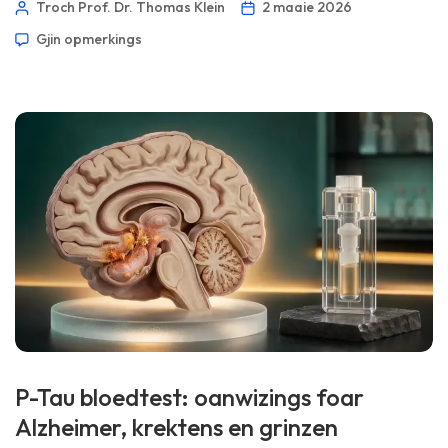
Troch Prof. Dr. Thomas Klein
2 maaie 2026
medisyn. 📖 ~11 minuten 📅 2 maaie 2026 📝 Publisearre: 2
Gjin opmerkings
maaie 2026 🩺 Medysk hifke: 2 maaie 2026 ✅ Bewiis-
basearre Dizze gids waard […]
P-Tau bloedtest: oanwizings foar
Alzheimer, krektens en grinzen