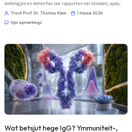
befeiligjen en dielen fan lab-rapporten oer kliniken, apps,
famyljeakkounts en AI-sûnensark, sûnder de medyske
Troch Prof. Dr. Thomas Klein
1 maaie 2026
kontekst fuort te strippen dy’t resultaten sinfol makket. 📖
Gjin opmerkings
~11 minuten 📅 1 maaie 2026 📝 Publisearre: 1 maaie 2026
🩺 Medysk beoardiele: 1 maaie […]
Wat betsjut hege IgG? Ymmuniteit-,