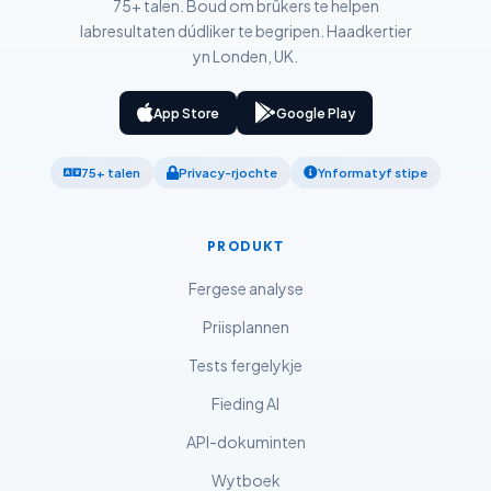
75+ talen. Boud om brûkers te helpen
Українська
labresultaten dúdliker te begripen. Haadkertier
yn Londen, UK.
አማርኛ
Kiswahili
App Store
Google Play
ភាសាខ្មែរ
ဗမာစာ
75+ talen
Privacy-rjochte
Ynformatyf stipe
ไทย
Tagalog
PRODUKT
Tiếng Việt
Fergese analyse
Bahasa Melayu
Priisplannen
മലയാളം
Tests fergelykje
ಕನ್ನಡ
Fieding AI
ગુજરાતી
API-dokuminten
தமிழ்
Wytboek