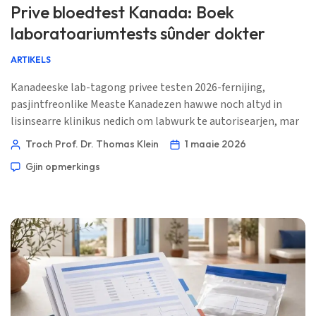
Prive bloedtest Kanada: Boek
laboratoariumtests sûnder dokter
ARTIKELS
Kanadeeske lab-tagong privee testen 2026-fernijing,
pasjintfreonlike Measte Kanadezen hawwe noch altyd in
lisinsearre klinikus nedich om labwurk te autorisearjen, mar
dy klinikus hoecht net altyd jo famyljedokter te wêzen. Hjir is
Troch Prof. Dr. Thomas Klein
1 maaie 2026
de praktyske rûte, provinsje foar provinsje. 📖 ~11 minuten
Gjin opmerkings
📅 1 maaie 2026 📝 Publisearre: 1 maaie 2026 🩺 Medysk
besjoen: […]