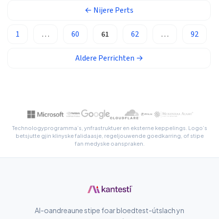
Македонски јазик
←
Nijere
Perts
Latviešu valoda
1
…
60
61
62
…
92
Galego
অসমীয়া
Aldere
Perrichten
→
සිංහල
سنڌي
پښتو
Technologyprogramma’s, ynfrastruktuer en eksterne keppelings. Logo’s
Slovenčina
betsjutte gjin klinyske falidaasje, regeljouwende goedkarring, of stipe
fan medyske oanspraken.
Hrvatski
Suomi
Қазақ тілі
Català
AI-oandreaune stipe foar bloedtest-útslach yn
O‘zbekcha