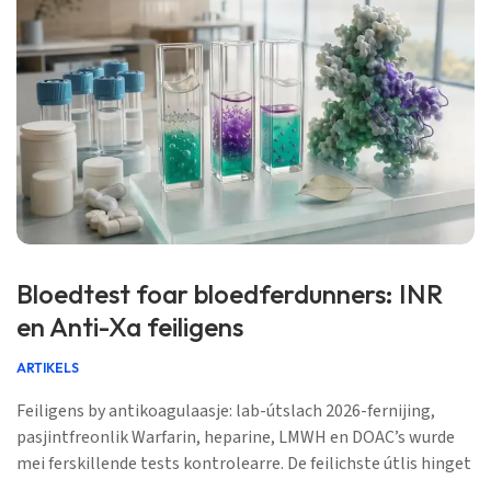
Bloedtest foar bloedferdunners: INR
en Anti-Xa feiligens
ARTIKELS
Feiligens by antikoagulaasje: lab-útslach 2026-fernijing,
pasjintfreonlik Warfarin, heparine, LMWH en DOAC’s wurde
mei ferskillende tests kontrolearre. De feilichste útlis hinget
ôf fan de timing, nierfunksje, bloedsymptomen en it krekte