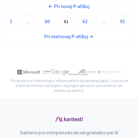
Latviešu valoda
←
Pli novaj
P-afiŝoj
Galego
1
…
60
61
62
…
91
অসমীয়া
සිංහල
Pli malnovaj
P-afiŝoj
→
سنڌي
پښتو
Slovenčina
Programoj pri teknologio, infrastrukturo kaj eksteraj ligiloj. Logooj ne
Hrvatski
implicas klinikan validigon, reguligan aprobon aŭ subtenon de
medicinaj asertoj.
Suomi
Қазақ тілі
Català
O‘zbekcha
Subteno por interpretado de sangoanalizo per AI
Українська