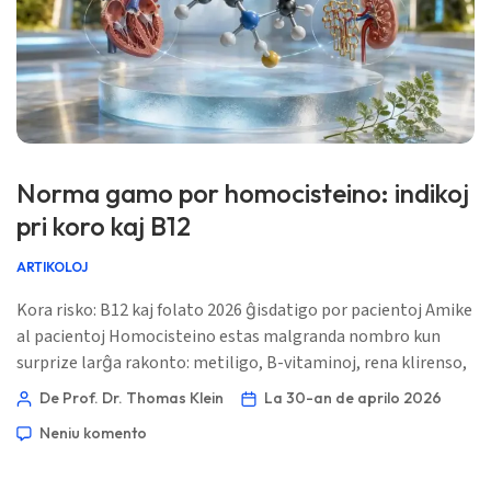
Norma gamo por homocisteino: indikoj
pri koro kaj B12
ARTIKOLOJ
Kora risko: B12 kaj folato 2026 ĝisdatigo por pacientoj Amike
al pacientoj Homocisteino estas malgranda nombro kun
surprize larĝa rakonto: metiligo, B-vitaminoj, rena klirenso,
vaskula risko, kaj foje efikoj de medikamentoj — ĉio
De Prof. Dr. Thomas Klein
La 30-an de aprilo 2026
renkontiĝas ĉi tie. 📖 ~11 minutoj 📅 la 30-an de aprilo 2026
Neniu komento
📝 Publikigita: la 30-an de aprilo 2026 🩺 Medicina revizio: la
30-an de aprilo 2026 ✅ Bazita sur evidenteco Ĉi tiu gvidilo