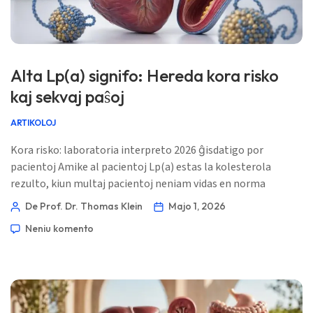
Alta Lp(a) signifo: Hereda kora risko
kaj sekvaj paŝoj
ARTIKOLOJ
Kora risko: laboratoria interpreto 2026 ĝisdatigo por
pacientoj Amike al pacientoj Lp(a) estas la kolesterola
rezulto, kiun multaj pacientoj neniam vidas en norma
lipidpanelo. Kiam ĝi estas alta, la rakonto ofte estas
De Prof. Dr. Thomas Klein
Majo 1, 2026
genetika prefere ol dieta. 📖 ~11 minutoj 📅 la 1-an de majo
Neniu komento
2026 📝 Publikigita: la 1-an de majo 2026 🩺 Medicina revizio:
la 1-an de majo 2026 ✅ Bazita sur evidenteco Ĉi tiu gvidilo
[…]