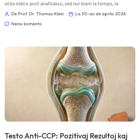
utila indico post anafilakso, sed nur kiam la tempo, la
bazlinio kaj la klinika rakonto kongruas. 📖 ~11 minutoj 📅
De Prof. Dr. Thomas Klein
La 30-an de aprilo 2026
la 30-an de aprilo 2026 📝 Publikigita: la 30-an de aprilo 2026
Neniu komento
🩺 Medicina revizio: la 30-an de aprilo 2026 ✅ Bazita sur
evidenteco Ĉi tiu gvidilo estis skribita sub […]
Testo Anti-CCP: Pozitivaj Rezultoj kaj