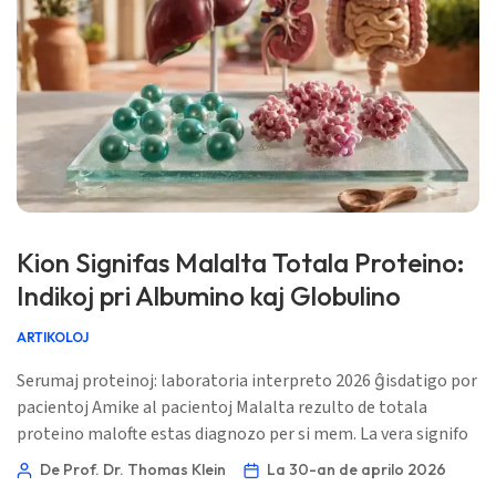
Kion Signifas Malalta Totala Proteino:
Indikoj pri Albumino kaj Globulino
ARTIKOLOJ
Serumaj proteinoj: laboratoria interpreto 2026 ĝisdatigo por
pacientoj Amike al pacientoj Malalta rezulto de totala
proteino malofte estas diagnozo per si mem. La vera signifo
venas de albumino, globulino, A/G-proporcio, urina proteino,
De Prof. Dr. Thomas Klein
La 30-an de aprilo 2026
hepataj markiloj, inflamaj markiloj kaj via lastatempa klinika