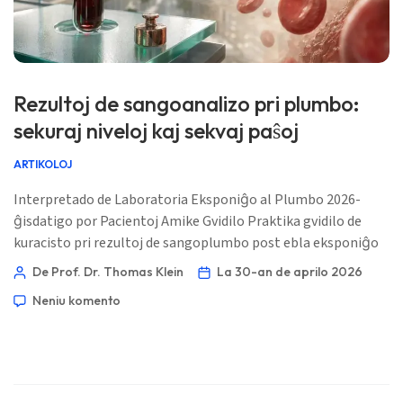
Татар теле
Кыргызча
ئۇيغۇرچە
Rezultoj de sangoanalizo pri plumbo:
Cebuano
sekuraj niveloj kaj sekvaj paŝoj
Basa Jawa
ARTIKOLOJ
ພາສາລາວ
Interpretado de Laboratoria Eksponiĝo al Plumbo 2026-
Монгол
ĝisdatigo por Pacientoj Amike Gvidilo Praktika gvidilo de
Afrikaans
kuracisto pri rezultoj de sangoplumbo post ebla eksponiĝo
العربية المغربية
de malnova farbo, tubaro, ceramikaĵoj, grundo, ŝatokupoj aŭ
De Prof. Dr. Thomas Klein
La 30-an de aprilo 2026
laboro. 📖 ~11 minutoj 📅 la 30-an de aprilo 2026 📝
Occitan
Neniu komento
Eldonita: la 30-an de aprilo 2026 🩺 Medicina Revizio: la 30-an
Gàidhlig
de aprilo 2026 ✅ Bazita sur Evidenteco Ĉi tiu gvidilo estis
Euskara
skribita sub la gvidado […]
Македонски јазик