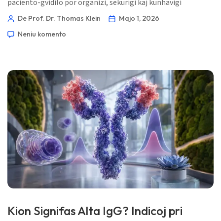
paciento-gvidilo por organizi, sekurigi kaj kunhavigi
laboratoriajn raportojn tra klinikoj, programoj, familiaj
De Prof. Dr. Thomas Klein
Majo 1, 2026
kontoj kaj AI-sanstiloj sen forŝiri la medicinan kuntekston,
Neniu komento
kiu faras la rezultojn signifaj. 📖 ~11 minutoj 📅 la 1-an de
majo 2026 📝 Publikigita: la 1-an de majo 2026 🩺 Medicina
revizio: la 1-an de majo […]
Kion Signifas Alta IgG? Indicoj pri