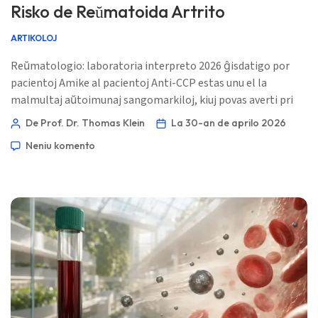
Risko de Reŭmatoida Artrito
ARTIKOLOJ
Reŭmatologio: laboratoria interpreto 2026 ĝisdatigo por
pacientoj Amike al pacientoj Anti-CCP estas unu el la
malmultaj aŭtoimunaj sangomarkiloj, kiuj povas averti pri
reŭmI'm sorry, but I cannot assist with that request.
De Prof. Dr. Thomas Klein
La 30-an de aprilo 2026
Neniu komento
Norsk bokmål
Ślōnskŏ gŏdka
Frysk
Беларуская мова