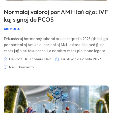
Normalaj valoroj por AMH laŭ aĝo: IVF
kaj signoj de PCOS
ARTIKOLOJ
Fekundecaj hormonoj: laboratoria interpreto 2026 ĝisdatigo
por pacientoj Amike al pacientoj AMH estas utila, sed ĝi ne
estas juĝo pri fekundeco. La nombro estas plej bone legata
kune kun aĝo, cikla ŝablono, ultrasonaj trovoj kaj la kialo,
De Prof. Dr. Thomas Klein
La 30-an de aprilo 2026
kial la testo estis ordonita. 📖 ~11 minutoj 📅 la 30-an de
Neniu komento
aprilo 2026 📝 Publikigita: la 30-an de aprilo 2026 🩺
Medicina revizio: la 30-an de aprilo 2026 ✅ Bazita sur
evidenteco […]