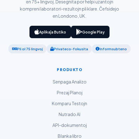
en 75+ lingvoj. Desegnita por helpi uzantojn
አማርኛ
kompreni laboratori-rezultojn pli klare. Ĉefsidejo
en Londono, UK.
Kiswahili
ភាសាខ្មែរ
Aplikaĵa Butiko
Google Play
ဗမာစာ
ไทย
Pli ol 75 lingvoj
Privateco-fokusita
Informsubteno
Tagalog
Tiếng Việt
PRODUKTO
Bahasa Melayu
Senpaga Analizo
മലയാളം
Prezaj Planoj
ಕನ್ನಡ
Komparu Testojn
ગુજરાતી
Nutrado AI
தமிழ்
API-dokumentoj
తెలుగు
Blanka libro
मराठी