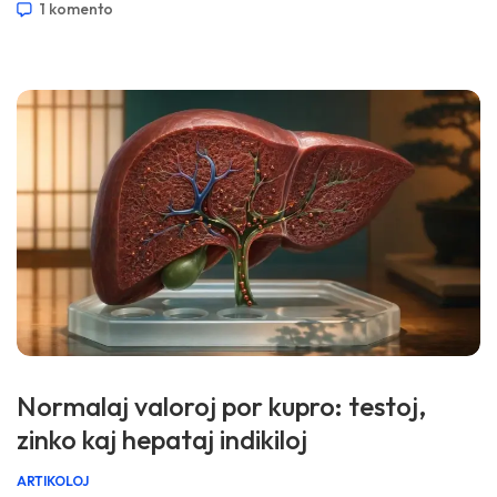
1 komento
rakonto. 📖 ~11 minutoj 📅 la 30-an de aprilo 2026 📝
Publikigita: la 30-an de aprilo 2026 🩺 Medicina revizio: la
[…]
Normalaj valoroj por kupro: testoj,
zinko kaj hepataj indikiloj
ARTIKOLOJ