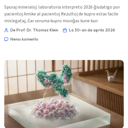
Spuraj mineraloj: laboratoria interpreto 2026 ĝisdatigo por
pacientoj Amike al pacientoj Rezultoj de kupro estas facile
mislegataj, ĉar seruma kupro moviĝas kune kun
ceruloplasmino, estrogeno, inflamo, zinka ingesto kaj
De Prof. Dr. Thomas Klein
La 30-an de aprilo 2026
hepata prilaborado. La nombro gravas — sed la ŝablono
Neniu komento
gravas eĉ pli. 📖 ~11 minutoj 📅 la 30-an de aprilo 2026 📝
Publikigita: la 30-an de aprilo 2026 🩺 Medicina revizio: la 30-
an de aprilo 2026 ✅ Bazita sur evidenteco […]