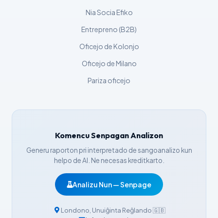
Azərbaycan dili
Nia Socia Efiko
Bosanski
Entrepreno (B2B)
Svenska
Oficejo de Kolonjo
Српски језик
Oficejo de Milano
Íslenska
Pariza oficejo
Հայերեն
Bahasa Indonesia
हिन्दी
Komencu Senpagan Analizon
Nederlands
Generu raporton pri interpretado de sangoanalizo kun
Dansk
helpo de AI. Ne necesas kreditkarto.
Български
فارسی
Analizu Nun — Senpage
简体中文
Londono
,
Unuiĝinta Reĝlando
🇬🇧
Română