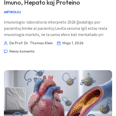
Imuno, Hepato kaj Proteino
ARTIKOLOJ
Imunologio: laboratoria interpreto 2026 ĝisdatigo por
pacientoj Amike al pacientoj Levita seruma IgG estas reala
imunologia markilo, ne la sama afero kiel merkatado pri
manĝa IgG-maltoleremo. Kuracistoj legas ĝin kune kun
De Prof. Dr. Thomas Klein
Majo 1, 2026
globulino, albumino, hepataj enzimoj, inflamaj markiloj kaj
Neniu komento
proteina elektroforezo. 📖 ~11 minutoj 📅 la 1-an de majo
2026 📝 Publikigita: la 1-an de majo 2026 🩺 Medicina revizio:
la 1-an de majo 2026 […]