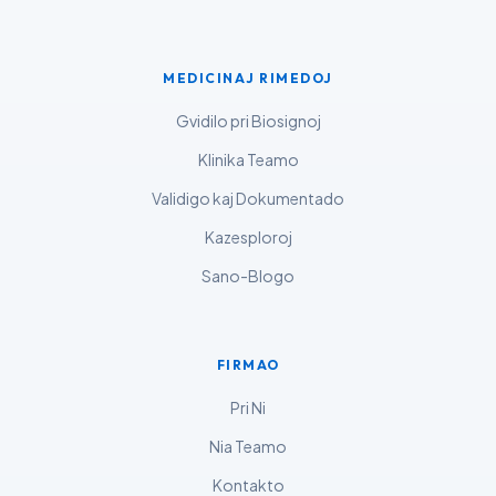
اردو
বাংলা
MEDICINAJ RIMEDOJ
Shqip
Gvidilo pri Biosignoj
Magyar
Klinika Teamo
Slovenščina
Validigo kaj Dokumentado
한국어
Kazesploroj
Polski
Sano-Blogo
Lietuvių kalba
Русский
ქართული
FIRMAO
Čeština
Pri Ni
日本語
Nia Teamo
Eesti
Kontakto