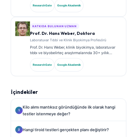
sertifikalarına sahiptir ve klinik uygulamada
ResearchGate
Google Akademik
biyobelirteç panelleri ile laboratuvar analizi üzerine
kapsamlı şekilde yayın yapmıştır.
KATKIDA BULUNAN UZMAN
Prof. Dr. Hans Weber, Doktora
Laboratuvar Tıbbi ve Klinik Biyokimya Profesörü
Prof. Dr. Hans Weber, klinik biyokimya, laboratuvar
tıbbı ve biyobelirteç araştırmalarında 30+ yıllık
uzmanlığa sahiptir. Alman Klinik Kimya Derneği’nin
eski Başkanıdır; tanısal panel analizi, biyobelirteç
ResearchGate
Google Akademik
standardizasyonu ve yapay zeka destekli laboratuvar
tıbbı alanlarında uzmanlaşmıştır.
İçindekiler
Kilo alımı mantıksız göründüğünde ilk olarak hangi
testler istenmeye değer?
Hangi tiroid testleri gerçekten planı değiştirir?