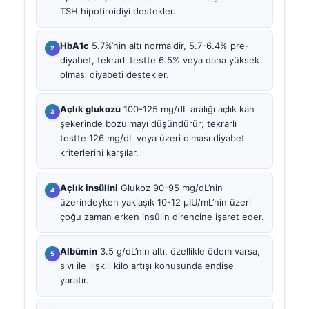
TSH hipotiroidiyi destekler.
HbA1c
5.7%’nin altı normaldir, 5.7-6.4% pre-
diyabet, tekrarlı testte 6.5% veya daha yüksek
olması diyabeti destekler.
Açlık glukozu
100-125 mg/dL aralığı açlık kan
şekerinde bozulmayı düşündürür; tekrarlı
testte 126 mg/dL veya üzeri olması diyabet
kriterlerini karşılar.
Açlık insülini
Glukoz 90-95 mg/dL’nin
üzerindeyken yaklaşık 10-12 µIU/mL’nin üzeri
çoğu zaman erken insülin direncine işaret eder.
Albümin
3.5 g/dL’nin altı, özellikle ödem varsa,
sıvı ile ilişkili kilo artışı konusunda endişe
yaratır.