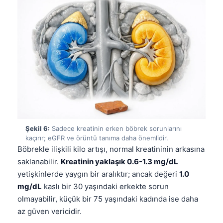
Čeština
日本語
Eesti
Azərbaycan dili
Bosanski
Svenska
Српски језик
Íslenska
Şekil 6:
Sadece kreatinin erken böbrek sorunlarını
Հայերեն
kaçırır; eGFR ve örüntü tanıma daha önemlidir.
Böbrekle ilişkili kilo artışı, normal kreatininin arkasına
Bahasa Indonesia
saklanabilir.
Kreatinin yaklaşık 0.6-1.3 mg/dL
हिन्दी
yetişkinlerde yaygın bir aralıktır; ancak değeri
1.0
Nederlands
mg/dL
kaslı bir 30 yaşındaki erkekte sorun
olmayabilir, küçük bir 75 yaşındaki kadında ise daha
Dansk
az güven vericidir.
Български