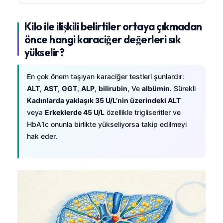
Kilo ile ilişkili belirtiler ortaya çıkmadan
önce hangi karaciğer değerleri sık
yükselir?
En çok önem taşıyan karaciğer testleri şunlardır:
ALT
,
AST
,
GGT
,
ALP
,
bilirubin
, Ve
albümin
. Sürekli
Kadınlarda yaklaşık 35 U/L’nin üzerindeki ALT
veya
Erkeklerde 45 U/L
özellikle trigliseritler ve
HbA1c onunla birlikte yükseliyorsa takip edilmeyi
hak eder.
Norsk bokmål
Ślōnskŏ gŏdka