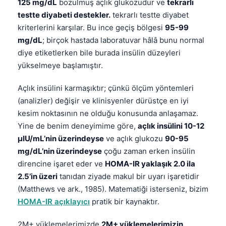
125 mg/dL
bozulmuş açlık glukozudur ve
tekrarlı
testte diyabeti destekler.
tekrarlı testte diyabet
kriterlerini karşılar. Bu ince geçiş bölgesi
95-99
mg/dL
; birçok hastada laboratuvar hâlâ bunu normal
diye etiketlerken bile burada insülin düzeyleri
yükselmeye başlamıştır.
Açlık insülini karmaşıktır; çünkü ölçüm yöntemleri
(analizler) değişir ve klinisyenler dürüstçe en iyi
kesim noktasının ne olduğu konusunda anlaşamaz.
Yine de benim deneyimime göre,
açlık insülini 10-12
µIU/mL’nin üzerindeyse
ve açlık glukozu
90-95
mg/dL’nin üzerindeyse
çoğu zaman erken insülin
direncine işaret eder ve
HOMA-IR yaklaşık 2.0 ila
2.5’in üzeri
tanıdan ziyade makul bir uyarı işaretidir
(Matthews ve ark., 1985). Matematiği isterseniz, bizim
HOMA-IR açıklayıcı
pratik bir kaynaktır.
2M+ yüklemelerimizde
2M+ yüklemelerimizin