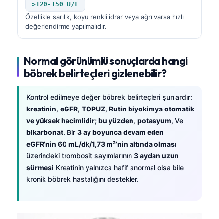
>120-150 U/L
தமிழ்
Özellikle sarılık, koyu renkli idrar veya ağrı varsa hızlı
değerlendirme yapılmalıdır.
తెలుగు
मराठी
Normal görünümlü sonuçlarda hangi
اردو
böbrek belirteçleri gizlenebilir?
বাংলা
Shqip
Kontrol edilmeye değer böbrek belirteçleri şunlardır:
kreatinin
,
eGFR
,
TOPUZ
,
Rutin biyokimya otomatik
Magyar
ve yüksek hacimlidir; bu yüzden
,
potasyum
, Ve
Slovenščina
bikarbonat
. Bir
3 ay boyunca devam eden
한국어
eGFR’nin 60 mL/dk/1,73 m²’nin altında olması
üzerindeki trombosit sayımlarının
3 aydan uzun
Polski
sürmesi
Kreatinin yalnızca hafif anormal olsa bile
Lietuvių kalba
kronik böbrek hastalığını destekler.
Русский
ქართული