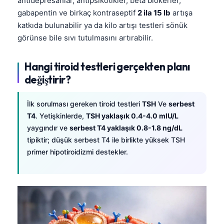
antidepresanlar, antipsikotikler, beta blokerler,
gabapentin ve birkaç kontraseptif
2 ila 15 lb
artışa
katkıda bulunabilir ya da kilo artışı testleri sönük
görünse bile sıvı tutulmasını artırabilir.
Hangi tiroid testleri gerçekten planı
değiştirir?
İlk sorulması gereken tiroid testleri
TSH
Ve
serbest
T4
. Yetişkinlerde,
TSH yaklaşık 0.4-4.0 mIU/L
yaygındır ve
serbest T4 yaklaşık 0.8-1.8 ng/dL
tipiktir; düşük serbest T4 ile birlikte yüksek TSH
primer hipotiroidizmi destekler.