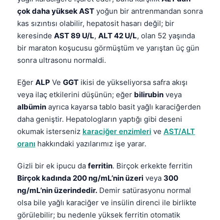
Gàidhlig
çok daha yüksek AST
yoğun bir antrenmandan sonra
Euskara
kas sızıntısı olabilir, hepatosit hasarı değil; bir
Македонски јазик
keresinde
AST 89 U/L
,
ALT 42 U/L
, olan 52 yaşında
bir maraton koşucusu görmüştüm ve yarıştan üç gün
Latviešu valoda
sonra ultrasonu normaldi.
Galego
অসমীয়া
Eğer
ALP
Ve
GGT
ikisi de yükseliyorsa safra akışı
veya ilaç etkilerini düşünün; eğer
bilirubin
veya
සිංහල
albümin
ayrıca kayarsa tablo basit yağlı karaciğerden
سنڌي
daha geniştir. Hepatologların yaptığı gibi deseni
پښتو
okumak isterseniz
karaciğer enzimleri
ve
AST/ALT
oranı
hakkındaki yazılarımız işe yarar.
Slovenčina
Gizli bir ek ipucu da
ferritin
. Birçok erkekte ferritin
Birçok kadında 200 ng/mL’nin üzeri
veya
300
Hrvatski
ng/mL’nin üzerindedir.
Demir satürasyonu normal
Suomi
olsa bile yağlı karaciğer ve insülin direnci ile birlikte
Қазақ тілі
görülebilir; bu nedenle yüksek ferritin otomatik