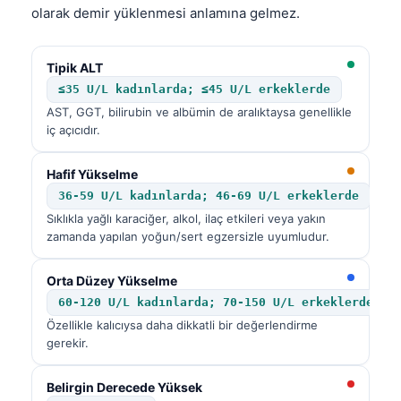
olarak demir yüklenmesi anlamına gelmez.
Català
O‘zbekcha
Tipik ALT
Українська
≤35 U/L kadınlarda; ≤45 U/L erkeklerde
አማርኛ
AST, GGT, bilirubin ve albümin de aralıktaysa genellikle
iç açıcıdır.
Kiswahili
ភាសាខ្មែរ
Hafif Yükselme
ဗမာစာ
36-59 U/L kadınlarda; 46-69 U/L erkeklerde
Sıklıkla yağlı karaciğer, alkol, ilaç etkileri veya yakın
ไทย
zamanda yapılan yoğun/sert egzersizle uyumludur.
Tagalog
Tiếng Việt
Orta Düzey Yükselme
60-120 U/L kadınlarda; 70-150 U/L erkeklerde
Bahasa Melayu
Özellikle kalıcıysa daha dikkatli bir değerlendirme
മലയാളം
gerekir.
ಕನ್ನಡ
Belirgin Derecede Yüksek
ગુજરાતી