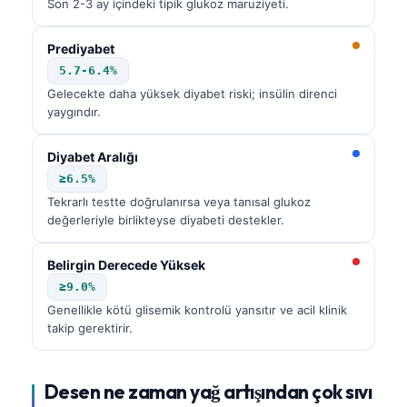
Son 2-3 ay içindeki tipik glukoz maruziyeti.
Prediyabet
5.7-6.4%
Gelecekte daha yüksek diyabet riski; insülin direnci
yaygındır.
Diyabet Aralığı
≥6.5%
Tekrarlı testte doğrulanırsa veya tanısal glukoz
değerleriyle birlikteyse diyabeti destekler.
Belirgin Derecede Yüksek
≥9.0%
Genellikle kötü glisemik kontrolü yansıtır ve acil klinik
takip gerektirir.
Desen ne zaman yağ artışından çok sıvı