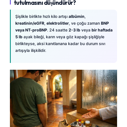
tutulmasını düşündürür?
Şişlikle birlikte hızlı kilo artışı
albümin
,
kreatinin/eGFR
,
elektrolitler
, ve çoğu zaman
BNP
veya NT-proBNP
. 24 saatte
2-3 lb
veya
bir haftada
5 lb
ayak bileği, karın veya göz kapağı şişliğiyle
birlikteyse, aksi kanıtlanana kadar bu durum sıvı
artışıyla ilişkilidir.