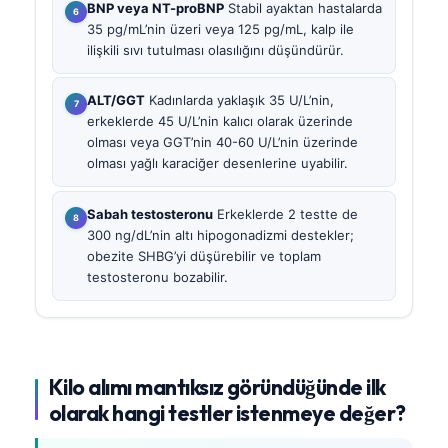
BNP veya NT-proBNP
Stabil ayaktan hastalarda
35 pg/mL’nin üzeri veya 125 pg/mL, kalp ile
ilişkili sıvı tutulması olasılığını düşündürür.
ALT/GGT
Kadınlarda yaklaşık 35 U/L’nin,
erkeklerde 45 U/L’nin kalıcı olarak üzerinde
olması veya GGT’nin 40-60 U/L’nin üzerinde
olması yağlı karaciğer desenlerine uyabilir.
Sabah testosteronu
Erkeklerde 2 testte de
300 ng/dL’nin altı hipogonadizmi destekler;
obezite SHBG’yi düşürebilir ve toplam
testosteronu bozabilir.
Kilo alımı mantıksız göründüğünde ilk
olarak hangi testler istenmeye değer?