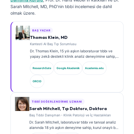
Sarah Mitchell, MD, PhD'nin tıbbi incelemesi de dahil
olmak üzere.
BAŞ YAZAR
Thomas Klein, MD
Kantesti AI Baş Tıp Sorumlusu
Dr. Thomas Klein, 15 yılı aşkın laboratuvar tıbbı ve
yapay zekâ destekli klinik analiz deneyimine sahip,
kurul onaylı bir klinik hematolog ve dâhiliye
uzmanıdır. Kantesti AI bünyesinde Tıbbi Direktör
ResearchGate
Google Akademik
Academia.edu
olarak, tescilli sinir ağının tıbbi doğruluğuna ilişkin
klinik gözetim sağlar. Dr. Klein, biyobelirteç
ORCID
yorumlanması ve laboratuvar tıbbı konularında
laboratuvar tanılarına ilişkin kapsamlı yayınlar
yapmıştır.
TIBBI DEĞERLENDIRME UZMANI
Sarah Mitchell, Tıp Doktoru, Doktora
Baş Tıbbi Danışman - Klinik Patoloji ve İç Hastalıkları
Dr. Sarah Mitchell, laboratuvar tıbbı ve tanısal analiz
alanında 18 yılı aşkın deneyime sahip, kurul onaylı bir
klinik patologdur. Klinik kimya alanında uzmanlık