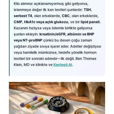
Kilo alımınız açıklanamıyormuş gibi geliyorsa,
istenmeye değer ilk kan testleri şunlardır:
TSH
,
serbest T4
, olan erkeklerde,
CBC
, olan erkeklerde,
CMP
,
HbA1c veya açlık glukozu
, ve bir
lipid paneli
.
Kazanım hızlıysa veya ödemle birlikte geliyorsa
şunları ekleyin:
kreatinin/eGFR, albümin ve BNP
veya NT-proBNP
çünkü bu desen çoğu zaman
yağdan ziyade sıvıya işaret eder. Adetler değiştiyse
veya hamilelik mümkünse, hedefe yönelik hormon
testleri bir sonraki adımdır—ilk değil. Ben Thomas
Klein, MD ve klinikte ve
Kantesti AI
.