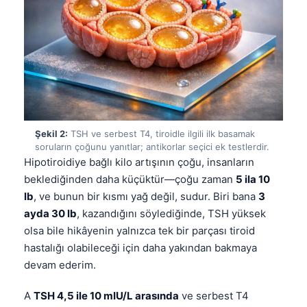
Şekil 2:
TSH ve serbest T4, tiroidle ilgili ilk basamak
soruların çoğunu yanıtlar; antikorlar seçici ek testlerdir.
Hipotiroidiye bağlı kilo artışının çoğu, insanların
beklediğinden daha küçüktür—çoğu zaman
5 ila 10
lb
, ve bunun bir kısmı yağ değil, sudur. Biri bana
3
ayda 30 lb
, kazandığını söylediğinde, TSH yüksek
olsa bile hikâyenin yalnızca tek bir parçası tiroid
hastalığı olabileceği için daha yakından bakmaya
devam ederim.
A
TSH 4,5 ile 10 mIU/L arasında
ve serbest T4