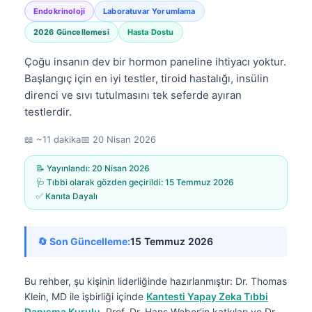
Endokrinoloji
Laboratuvar Yorumlama
2026 Güncellemesi
Hasta Dostu
Çoğu insanın dev bir hormon paneline ihtiyacı yoktur.
Başlangıç için en iyi testler, tiroid hastalığı, insülin
direnci ve sıvı tutulmasını tek seferde ayıran
testlerdir.
📖 ~11 dakika
📅
20 Nisan 2026
📝 Yayınlandı:
20 Nisan 2026
🩺 Tıbbi olarak gözden geçirildi:
15 Temmuz 2026
✅ Kanıta Dayalı
🔄 Son Güncelleme:
15 Temmuz 2026
Bu rehber, şu kişinin liderliğinde hazırlanmıştır:
Dr. Thomas
Klein, MD
ile işbirliği içinde
Kantesti Yapay Zeka Tıbbi
Danışma Kurulu
, Prof. Dr. Hans Weber'in katkıları ve Dr.