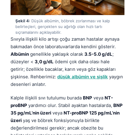
Şekil 4:
Düşük albümin, böbrek zorlanması ve kalp
belirteçleri, gerçekten su ağırlığı olan hızlı tartı
sıçramalarını açıklayabilir.
Sıvıyla ilişkili kilo artışı çoğu zaman hastalar aynaya
bakmadan önce laboratuvarlarda kendini gösterir.
Albümin
genellikle yaklaşık olarak
3.5-5.0 g/dL
;
düzeyler <
3,0 g/dL
ödemi çok daha olası hale
getirir; özellikle bacaklar, karın veya göz kapakları
şişkinse. Rehberimiz:
düşük albümin ve şişlik
yaygın
desenleri anlatır.
Kalple ilişkili sıvı tutulumu burada
BNP
veya
NT-
proBNP
yardımcı olur. Stabil ayaktan hastalarda,
BNP
35 pg/mL’nin üzeri
veya
NT-proBNP 125 pg/mL’nin
üzeri
yaş ve böbrek fonksiyonuyla birlikte
değerlendirilmesi gerekir; ancak obezite bu