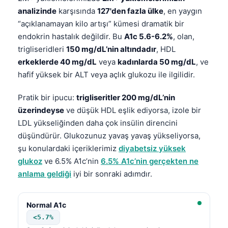
analizinde
karşısında
127'den fazla ülke
, en yaygın
“açıklanamayan kilo artışı” kümesi dramatik bir
endokrin hastalık değildir. Bu
A1c 5.6-6.2%
, olan,
trigliseridleri
150 mg/dL’nin altındadır
, HDL
erkeklerde 40 mg/dL
veya
kadınlarda 50 mg/dL
, ve
hafif yüksek bir ALT veya açlık glukozu ile ilgilidir.
Pratik bir ipucu:
trigliseritler 200 mg/dL’nin
üzerindeyse
ve düşük HDL eşlik ediyorsa, izole bir
LDL yükseliğinden daha çok insülin direncini
düşündürür. Glukozunuz yavaş yavaş yükseliyorsa,
şu konulardaki içeriklerimiz
diyabetsiz yüksek
glukoz
ve 6.5% A1c’nin
6.5% A1c’nin gerçekten ne
anlama geldiği
iyi bir sonraki adımdır.
Normal A1c
<5.7%