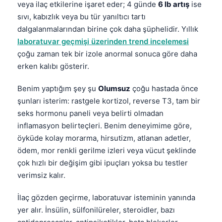
veya ilaç etkilerine işaret eder; 4 günde
6 lb artış
ise
sıvı, kabızlık veya bu tür yanıltıcı tartı
dalgalanmalarından birine çok daha şüphelidir. Yıllık
laboratuvar geçmişi üzerinden trend incelemesi
çoğu zaman tek bir izole anormal sonuca göre daha
erken kalıbı gösterir.
Benim yaptığım şey şu
Olumsuz
çoğu hastada önce
şunları isterim: rastgele kortizol, reverse T3, tam bir
seks hormonu paneli veya belirti olmadan
inflamasyon belirteçleri. Benim deneyimime göre,
öyküde kolay morarma, hirsutizm, atlanan adetler,
ödem, mor renkli gerilme izleri veya vücut şeklinde
çok hızlı bir değişim gibi ipuçları yoksa bu testler
verimsiz kalır.
İlaç gözden geçirme, laboratuvar isteminin yanında
yer alır. İnsülin, sülfonilüreler, steroidler, bazı