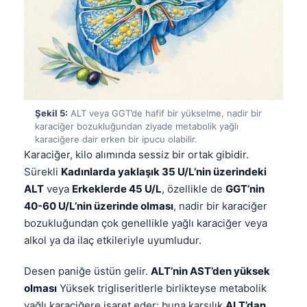
Frysk
Esperanto
Беларуская мова
Татар теле
Кыргызча
Şekil 5:
ALT veya GGT’de hafif bir yükselme, nadir bir
karaciğer bozukluğundan ziyade metabolik yağlı
ئۇيغۇرچە
karaciğere dair erken bir ipucu olabilir.
Cebuano
Karaciğer, kilo alımında sessiz bir ortak gibidir.
Sürekli
Kadınlarda yaklaşık 35 U/L’nin üzerindeki
Basa Jawa
ALT
veya
Erkeklerde 45 U/L
, özellikle de
GGT’nin
ພາສາລາວ
40-60 U/L’nin üzerinde olması
, nadir bir karaciğer
Монгол
bozukluğundan çok genellikle yağlı karaciğer veya
alkol ya da ilaç etkileriyle uyumludur.
Afrikaans
العربية المغربية
Desen paniğe üstün gelir.
ALT’nin AST’den yüksek
Occitan
olması
Yüksek trigliseritlerle birlikteyse metabolik
yağlı karaciğere işaret eder; buna karşılık
ALT’dan