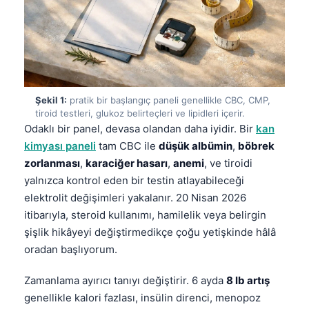
Şekil 1:
pratik bir başlangıç paneli genellikle CBC, CMP,
tiroid testleri, glukoz belirteçleri ve lipidleri içerir.
Odaklı bir panel, devasa olandan daha iyidir. Bir
kan
kimyası paneli
tam CBC ile
düşük albümin
,
böbrek
zorlanması
,
karaciğer hasarı
,
anemi
, ve tiroidi
yalnızca kontrol eden bir testin atlayabileceği
elektrolit değişimleri yakalanır. 20 Nisan 2026
itibarıyla, steroid kullanımı, hamilelik veya belirgin
şişlik hikâyeyi değiştirmedikçe çoğu yetişkinde hâlâ
oradan başlıyorum.
Zamanlama ayırıcı tanıyı değiştirir. 6 ayda
8 lb artış
genellikle kalori fazlası, insülin direnci, menopoz