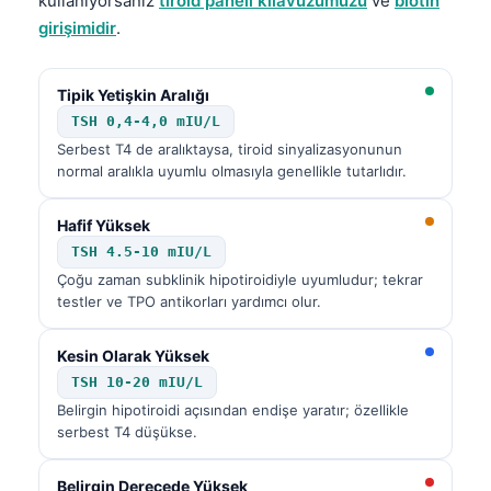
kullanıyorsanız
tiroid paneli kılavuzumuzu
ve
biotin
girişimidir
.
Tipik Yetişkin Aralığı
TSH 0,4-4,0 mIU/L
Serbest T4 de aralıktaysa, tiroid sinyalizasyonunun
normal aralıkla uyumlu olmasıyla genellikle tutarlıdır.
Hafif Yüksek
TSH 4.5-10 mIU/L
Çoğu zaman subklinik hipotiroidiyle uyumludur; tekrar
testler ve TPO antikorları yardımcı olur.
Kesin Olarak Yüksek
TSH 10-20 mIU/L
Belirgin hipotiroidi açısından endişe yaratır; özellikle
serbest T4 düşükse.
Belirgin Derecede Yüksek