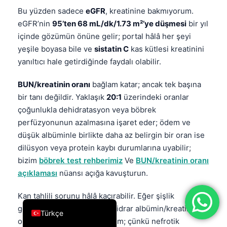
Bu yüzden sadece
eGFR
, kreatinine bakmıyorum.
فارسی
eGFR’nin
95’ten 68 mL/dk/1.73 m²’ye düşmesi
bir yıl
简体中文
içinde gözümün önüne gelir; portal hâlâ her şeyi
Română
yeşile boyasa bile ve
sistatin C
kas kütlesi kreatinini
yanıltıcı hale getirdiğinde faydalı olabilir.
Ελληνικά
Português
BUN/kreatinin oranı
bağlam katar; ancak tek başına
Español
bir tanı değildir. Yaklaşık
20:1
üzerindeki oranlar
çoğunlukla dehidratasyon veya böbrek
Italiano
perfüzyonunun azalmasına işaret eder; ödem ve
עִבְרִית
düşük albüminle birlikte daha az belirgin bir oran ise
Français
dilüsyon veya protein kaybı durumlarına uyabilir;
bizim
böbrek test rehberimiz
Ve
BUN/kreatinin oranı
العربية
açıklaması
nüansı açığa kavuşturun.
Deutsch
Kan tahlili sorunu hâlâ kaçırabilir. Eğer şişlik
English
gerçekten varsa, genellikle idrar albümin/kreatinin
Türkçe
oranı veya idrar tahlili eklerim; çünkü nefrotik