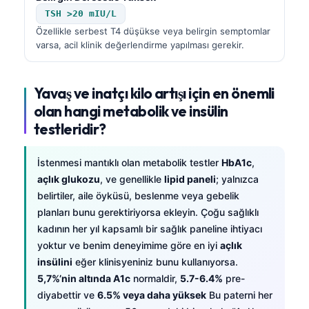
TSH >20 mIU/L
Özellikle serbest T4 düşükse veya belirgin semptomlar
varsa, acil klinik değerlendirme yapılması gerekir.
Yavaş ve inatçı kilo artışı için en önemli
olan hangi metabolik ve insülin
testleridir?
İstenmesi mantıklı olan metabolik testler
HbA1c
,
açlık glukozu
, ve genellikle
lipid paneli
; yalnızca
belirtiler, aile öyküsü, beslenme veya gebelik
planları bunu gerektiriyorsa ekleyin. Çoğu sağlıklı
kadının her yıl kapsamlı bir sağlık paneline ihtiyacı
yoktur ve benim deneyimime göre en iyi
açlık
insülini
eğer klinisyeniniz bunu kullanıyorsa.
5,7%’nin altında A1c
normaldir,
5.7-6.4%
pre-
diyabettir ve
6.5% veya daha yüksek
Bu paterni her