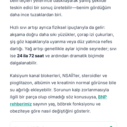
belirteçleri yeterince baskılayarak yanlış şekilde
teskin edici bir sonuç üretebilir—benim gördüğüm
daha ince tuzaklardan biri.
Hızlı sıvı artışı ayrıca fiziksel ipuçlarıyla da gelir:
akşama doğru daha sıkı yüzükler, çorap izi çukurları,
şiş göz kapaklarıyla uyanma veya düz yatınca nefes
darlığı. Yağ artışı genellikle aylar içinde seyreder; sıvı
ise
24 ila 72 saat
ve ardından dramatik biçimde
dalgalanabilir.
Kalsiyum kanal blokerleri, NSAİİ’ler, steroidler ve
pioglitazon, albümin ve kreatinin normal görünse bile
su ağırlığı ekleyebilir. Sorunun kalp zorlanmasıyla
ilgili bir parça olup olmadığı söz konusuysa,
BNP
rehberimiz
sayının yaş, böbrek fonksiyonu ve
obeziteye göre nasıl değiştiğini gösterir.