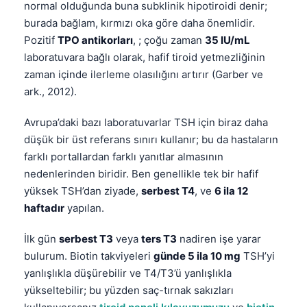
normal olduğunda buna subklinik hipotiroidi denir;
burada bağlam, kırmızı oka göre daha önemlidir.
Pozitif
TPO antikorları
, ; çoğu zaman
35 IU/mL
laboratuvara bağlı olarak, hafif tiroid yetmezliğinin
zaman içinde ilerleme olasılığını artırır (Garber ve
ark., 2012).
Avrupa’daki bazı laboratuvarlar TSH için biraz daha
düşük bir üst referans sınırı kullanır; bu da hastaların
farklı portallardan farklı yanıtlar almasının
nedenlerinden biridir. Ben genellikle tek bir hafif
yüksek TSH’dan ziyade,
serbest T4
, ve
6 ila 12
haftadır
yapılan.
İlk gün
serbest T3
veya
ters T3
nadiren işe yarar
bulurum. Biotin takviyeleri
günde 5 ila 10 mg
TSH’yi
yanlışlıkla düşürebilir ve T4/T3’ü yanlışlıkla
yükseltebilir; bu yüzden saç-tırnak sakızları