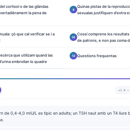
el cortisol o de las glàndas
Quinas pistas de la reproduc
 vertadièrament la pena de
sexualas justifiquen d’extra
uala: çò que cal verificar se i a
Cossí comprene los resultats
t
de patrons, e non pas coma de
recèrca que utilizam quand las
Questions frequentas
d’urina embrollan lo quadre
v1.0 
orn de 0,4-4,0 mIU/L es tipic en adults; un TSH naut amb un T4 liure
me.