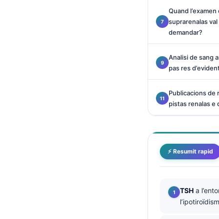
O‘zbekcha
Quand l’examen d
suprarenalas val
Українська
demandar?
አማርኛ
Kiswahili
Analisi de sang an
pas res d’eviden
ភាសាខ្មែរ
ဗမာစာ
Publicacions de 
pistas renalas e 
ไทย
Tagalog
Tiếng Việt
⚡ Resumit rapid
Bahasa Melayu
മലയാളം
ಕನ್ನಡ
TSH
a l’ent
ગુજરાતી
l’ipotiroïdis
தமிழ்