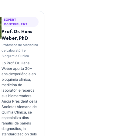
EXPÈRT
CONTRIBUENT
Prof. Dr. Hans
Weber, PhD
Professor de Medecina
de Laboratòri e
Bioquimia Clinica
Lo Prof. Dr. Hans
Weber aporta 30+
ans d’experiéncia en
bioquimia clinica,
medicina de
laboratòri e recèrca
sus biomarcadors.
Ancià President de la
Societat Alemana de
Quimia Clinica, se
especializa dins
l’analisi de panèls
diagnostics, la
standardizacion dels