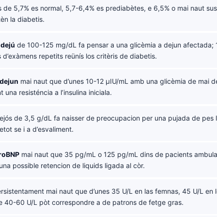
 de 5,7% es normal, 5,7-6,4% es prediabètes, e 6,5% o mai naut su
èn la diabetis.
 dejú
de 100-125 mg/dL fa pensar a una glicèmia a dejun afectada;
 d’exàmens repetits reünís los critèris de diabetis.
 dejun
mai naut que d’unes 10-12 µIU/mL amb una glicèmia de mai 
 una resisténcia a l’insulina iniciala.
jós de 3,5 g/dL fa naisser de preocupacion per una pujada de pes l
etot se i a d’esvaliment.
roBNP
mai naut que 35 pg/mL o 125 pg/mL dins de pacients ambulat
una possible retencion de liquids ligada al còr.
rsistentament mai naut que d’unes 35 U/L en las femnas, 45 U/L en 
e 40-60 U/L pòt correspondre a de patrons de fetge gras.