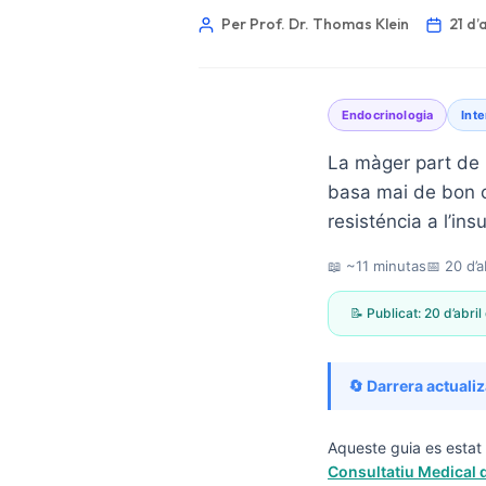
Per Prof. Dr. Thomas Klein
21 d’
Endocrinologia
Inte
La màger part de 
basa mai de bon c
resisténcia a l’in
📖 ~11 minutas
📅
20 d’a
📝 Publicat:
20 d’abri
🔄 Darrera actuali
Norsk bokmål
Aqueste guia es estat 
Consultatiu Medical d
Ślōnskŏ gŏdka