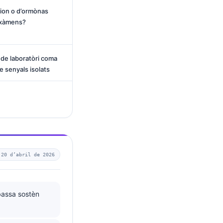
cion o d’ormònas
 exàmens?
 de laboratòri coma
 senyals isolats
—
20 d’abril de 2026
 bassa sostèn