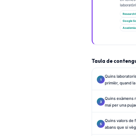
Euskara
laboratòri
Македонски јазик
Research
Latviešu valoda
Google Sc
Academia
Galego
অসমীয়া
සිංහල
Taula de conteng
سنڌي
پښتو
Quins laboratori
primièr, quand l
Slovenčina
Quins exàmens me
Hrvatski
mai per una puja
Suomi
Қазақ тілі
Quins valors de 
abans que si vèg
Català