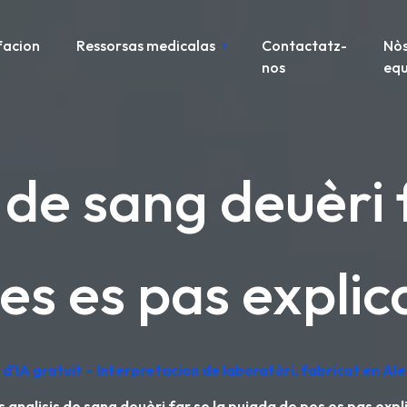
facion
Ressorsas medicalas
Contactatz-
Nòs
nos
equ
 de sang deuèri 
es es pas expli
d'IA gratuit – Interpretacion de laboratòri, fabricat en A
 analisis de sang deuèri far se la pujada de pes es pas exp