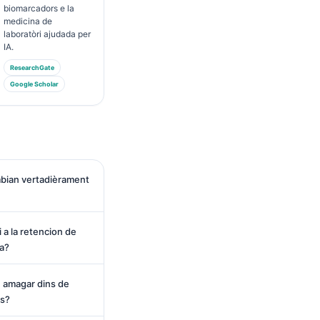
biomarcadors e la
medicina de
laboratòri ajudada per
IA.
ResearchGate
Google Scholar
mbian vertadièrament
 a la retencion de
sa?
 amagar dins de
ls?