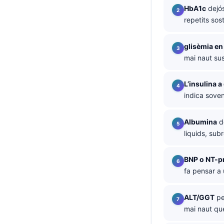
HbA1c
dejós
తెలుగు
repetits sost
मराठी
glisèmia en
اردو
mai naut sus
বাংলা
Shqip
L’insulina a
indica sovent
Magyar
Slovenščina
Albumina
de
한국어
liquids, subr
Polski
BNP o NT-p
Lietuvių kalba
fa pensar a 
Русский
ქართული
ALT/GGT
pe
mai naut qu
Čeština