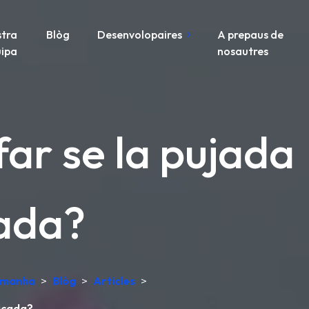
tra
Blòg
Desenvolopaires
A prepaus de
ipa
nosautres
far se la pujada
cada?
lemanha
>
Blòg
>
Articles
>
licada?