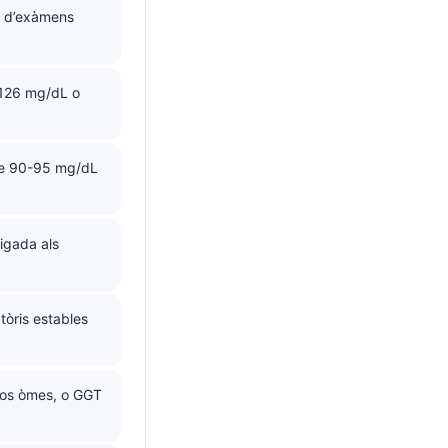
s d’exàmens
 126 mg/dL o
de 90-95 mg/dL
igada als
òris estables
los òmes, o GGT