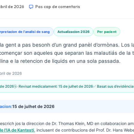
abril de 2026
Pas cap de comentaris
rpretacion de l’analisi de sang
Actualizacion 2026
Per pacient
la gent a pas besonh d’un grand panèl d’ormònas. Los l
omençar son aqueles que separan las malautiás de la ti
sulina e la retencion de liquids en una sola passada.
bril de 2026
l de 2026
🩺 Revisat medicalament:
15 de julhet de 2026
✅ Basat sus d’evidéncia
zacion:
15 de julhet de 2026
escrich jos la direccion de
Dr. Thomas Klein, MD
en collaboracion am
e l'IA de Kantesti
, inclusent de contribucions del Prof. Dr. Hans Webe