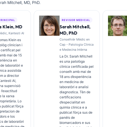
rah Mitchell, MD, PhD.
PRINCIPAL
REVISOR MEDICAL
 Klein, MD
Sarah Mitchell,
MD, PhD
èdic, Kantesti AI
Conselhièr Mèdic en
omas Klein es
Cap - Patologia Clinica
lòg clinician i
e Medecina Intèrna
 certificat pel
 amb mai de 15
La Dr. Sarah Mitchell
eriència en
es una patològa
de laboratòri e
clinica certificada pel
inica assistida
conselh amb mai de
om a director
18 ans d’experiéncia
antesti AI,
en medicina de
na supervisió
laboratòri e analisi
 l’exactitud
diagnostica. Tèn de
 la xarxa
certificacions
roprietària. Lo
d’especialitat en
a publicat fòrça
quimia clinica e a
erpretacion de
publicat fòrça sus de
ors e los
panèls de
cs de laboratòri
biomarcadors e sus
 de medicina de