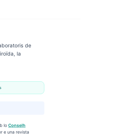
aboratoris de
roïda, la
s
b lo
Conselh
r e una revista