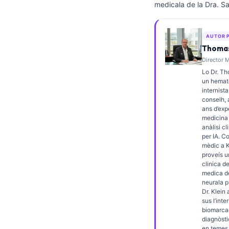
medicala de la Dra. Sa
Frysk
Esperanto
AUTOR 
Беларуская мова
Thomas
Director M
Татар теле
Lo Dr. Th
Кыргызча
un hemato
internista
ئۇيغۇرچە
conselh,
ans d’exp
Cebuano
medicina 
anàlisi cl
Basa Jawa
per IA. C
ພາສາລາວ
mèdic a K
proveís u
Монгол
clinica de
medica de
Afrikaans
neurala p
Dr. Klein 
العربية المغربية
sus l’int
biomarcad
Gàidhlig
diagnòsti
en temes