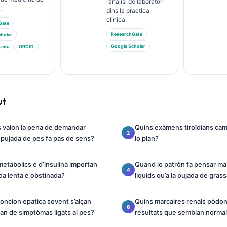
l’analisi de laboratòri
.
dins la practica
clinica.
Gate
ResearchGate
holar
Google Scholar
.edu
ORCID
ut
s valon la pena de demandar
Quins exàmens tiroïdians ca
a pujada de pes fa pas de sens?
lo plan?
tabolics e d’insulina importan
Quand lo patròn fa pensar mai
da lenta e obstinada?
liquids qu’a la pujada de gras
foncion epatica sovent s’alçan
Quins marcaires renals pòdon
an de simptòmas ligats al pes?
resultats que semblan norma