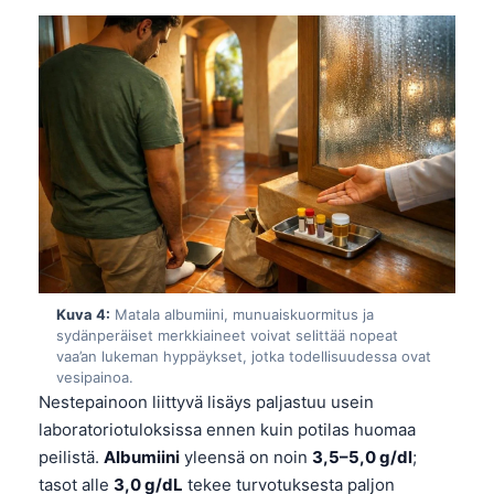
Kuva 4:
Matala albumiini, munuaiskuormitus ja
sydänperäiset merkkiaineet voivat selittää nopeat
vaa’an lukeman hyppäykset, jotka todellisuudessa ovat
vesipainoa.
Nestepainoon liittyvä lisäys paljastuu usein
laboratoriotuloksissa ennen kuin potilas huomaa
peilistä.
Albumiini
yleensä on noin
3,5–5,0 g/dl
;
tasot alle
3,0 g/dL
tekee turvotuksesta paljon