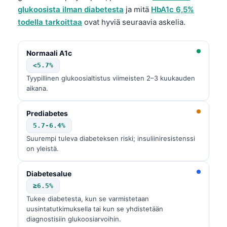
glukoosista ilman diabetesta
ja mitä
HbA1c 6,5%
todella tarkoittaa
ovat hyviä seuraavia askelia.
Normaali A1c
<5.7%
Tyypillinen glukoosialtistus viimeisten 2–3 kuukauden
aikana.
Prediabetes
5.7-6.4%
Suurempi tuleva diabeteksen riski; insuliiniresistenssi
on yleistä.
Diabetesalue
≥6.5%
Tukee diabetesta, kun se varmistetaan
uusintatutkimuksella tai kun se yhdistetään
diagnostisiin glukoosiarvoihin.