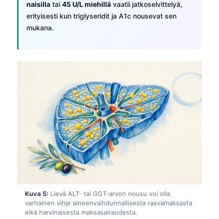
naisilla
tai
45 U/L miehillä
vaatii jatkoselvittelyä,
Frysk
erityisesti kun triglyseridit ja A1c nousevat sen
Esperanto
mukana.
Беларуская мова
Татар теле
Кыргызча
ئۇيغۇرچە
Cebuano
Basa Jawa
ພາສາລາວ
Монгол
Afrikaans
العربية المغربية
Kuva 5:
Lievä ALT- tai GGT-arvon nousu voi olla
varhainen vihje aineenvaihdunnallisesta rasvamaksasta
Occitan
eikä harvinaisesta maksasairaudesta.