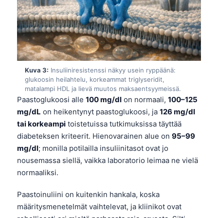
Kuva 3:
Insuliiniresistenssi näkyy usein ryppäänä:
glukoosin heilahtelu, korkeammat triglyseridit,
matalampi HDL ja lievä muutos maksaentsyymeissä.
Paastoglukoosi alle
100 mg/dl
on normaali,
100–125
mg/dL
on heikentynyt paastoglukoosi, ja
126 mg/dl
tai korkeampi
toistetuissa tutkimuksissa täyttää
diabeteksen kriteerit. Hienovarainen alue on
95–99
mg/dl
; monilla potilailla insuliinitasot ovat jo
nousemassa siellä, vaikka laboratorio leimaa ne vielä
normaaliksi.
Paastoinuliini on kuitenkin hankala, koska
määritysmenetelmät vaihtelevat, ja kliinikot ovat