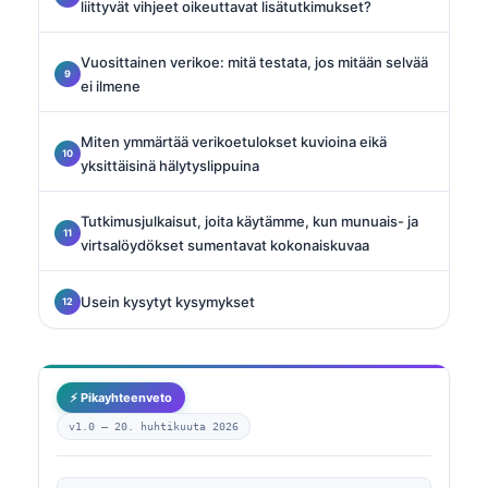
liittyvät vihjeet oikeuttavat lisätutkimukset?
Vuosittainen verikoe: mitä testata, jos mitään selvää
ei ilmene
Miten ymmärtää verikoetulokset kuvioina eikä
yksittäisinä hälytyslippuina
Tutkimusjulkaisut, joita käytämme, kun munuais- ja
virtsalöydökset sumentavat kokonaiskuvaa
Usein kysytyt kysymykset
⚡ Pikayhteenveto
v1.0 —
20. huhtikuuta 2026