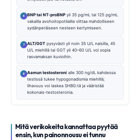
BNP tai NT-proBNP
yli 35 pg/mL tai 125 pg/mL
vakailla avohoitopotilailla viittaa mahdolliseen
sydänperäiseen nesteen kertymiseen.
ALT/GGT
pysyvästi yli noin 35 U/L naisilla, 45
U/L miehillä tai GGT yli 40–60 U/L voi sopia
rasvamaksan kuvioihin.
Aamun testosteroni
alle 300 ng/dL kahdessa
testissä tukee hypogonadismia miehillä;
lihavuus voi laskea SHBG:tä ja vääristää
kokonais-testosteronia.
Mitä verikokeita kannattaa pyytää
ensin, kun painonnousu ei tunnu