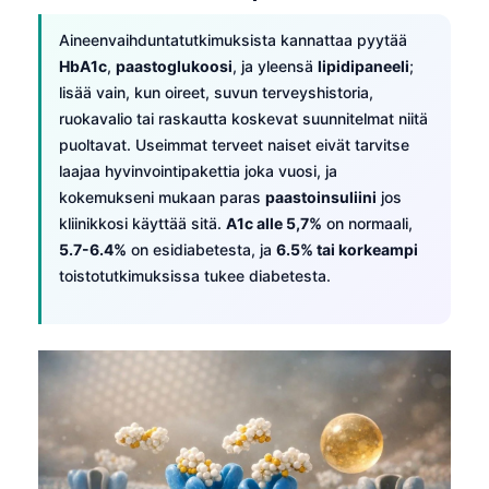
Aineenvaihduntatutkimuksista kannattaa pyytää
HbA1c
,
paastoglukoosi
, ja yleensä
lipidipaneeli
;
lisää vain, kun oireet, suvun terveyshistoria,
ruokavalio tai raskautta koskevat suunnitelmat niitä
puoltavat. Useimmat terveet naiset eivät tarvitse
laajaa hyvinvointipakettia joka vuosi, ja
kokemukseni mukaan paras
paastoinsuliini
jos
kliinikkosi käyttää sitä.
A1c alle 5,7%
on normaali,
5.7-6.4%
on esidiabetesta, ja
6.5% tai korkeampi
toistotutkimuksissa tukee diabetesta.