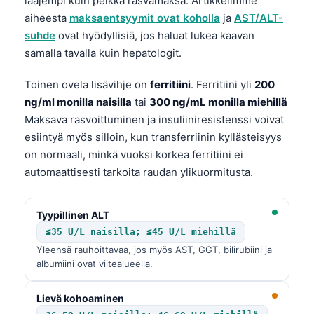
laajempi kuin pelkkä rasvamaksa. Artikkelimme
O‘zbekcha
aiheesta
maksaentsyymit ovat koholla
ja
AST/ALT-
Українська
suhde
ovat hyödyllisiä, jos haluat lukea kaavan
samalla tavalla kuin hepatologit.
አማርኛ
Kiswahili
Toinen ovela lisävihje on
ferritiini
. Ferritiini yli
200
ng/ml monilla naisilla
tai
300 ng/mL monilla miehillä
ភាសាខ្មែរ
Maksava rasvoittuminen ja insuliiniresistenssi voivat
ဗမာစာ
esiintyä myös silloin, kun transferriinin kyllästeisyys
ไทย
on normaali, minkä vuoksi korkea ferritiini ei
automaattisesti tarkoita raudan ylikuormitusta.
Tagalog
Tiếng Việt
Tyypillinen ALT
Bahasa Melayu
≤35 U/L naisilla; ≤45 U/L miehillä
മലയാളം
Yleensä rauhoittavaa, jos myös AST, GGT, bilirubiini ja
albumiini ovat viitealueella.
ಕನ್ನಡ
ગુજરાતી
Lievä kohoaminen
தமிழ்