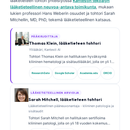
lääketieteen tohtori
yhteistyössä
Kantestin tekoälyn
lääketieteellinen neuvoa-antava toimikunta
, mukaan
lukien professori Hans Weberin osuudet ja tohtori Sarah
Mitchellin, MD, PhD, tekemä lääketieteellinen katsaus.
PÄÄKIRJOITTAJA
Thomas Klein, lääketieteen tohtori
Ylilääkäri, Kantesti AI
Tohtori Thomas Klein on hallituksen hyväksymä
kliininen hematologi ja sisätautilääkäri, jolla on yli 15
vuoden kokemus laboratoriolääketieteestä ja
tekoälyavusteisesta kliinisestä analyysistä.
ResearchGate
Google Scholar
Academia.edu
ORCID
Lääketieteellisena johtajana (Chief Medical Officer)
yrityksessä Kantesti AI hän valvoo kliinisesti
omistusoikeudellisen hermoverkon lääketieteellistä
tarkkuutta. Tohtori Klein on julkaissut laajasti
LÄÄKETIETEELLINEN ARVIOIJA
biomarkkereiden tulkinnasta ja
Sarah Mitchell, lääketieteen tohtori
laboratoriotutkimusten diagnostiikasta
Lääketieteellinen pääneuvonantaja - kliininen patologia ja
laboratoriolääketieteen aiheista.
sisätaudit
Tohtori Sarah Mitchell on hallituksen sertifioima
kliininen patologi, jolla on yli 18 vuoden kokemus
laboratoriolääketieteestä ja diagnostisesta