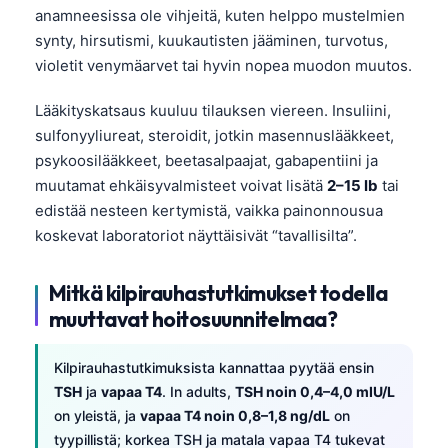
anamneesissa ole vihjeitä, kuten helppo mustelmien
synty, hirsutismi, kuukautisten jääminen, turvotus,
violetit venymäarvet tai hyvin nopea muodon muutos.
Lääkityskatsaus kuuluu tilauksen viereen. Insuliini,
sulfonyyliureat, steroidit, jotkin masennuslääkkeet,
psykoosilääkkeet, beetasalpaajat, gabapentiini ja
muutamat ehkäisyvalmisteet voivat lisätä
2–15 lb
tai
edistää nesteen kertymistä, vaikka painonnousua
koskevat laboratoriot näyttäisivät “tavallisilta”.
Mitkä kilpirauhastutkimukset todella
muuttavat hoitosuunnitelmaa?
Kilpirauhastutkimuksista kannattaa pyytää ensin
TSH
ja
vapaa T4
. In adults,
TSH noin 0,4–4,0 mIU/L
on yleistä, ja
vapaa T4 noin 0,8–1,8 ng/dL
on
tyypillistä; korkea TSH ja matala vapaa T4 tukevat