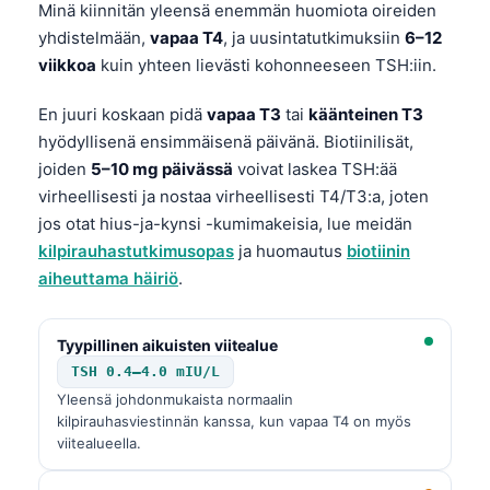
Minä kiinnitän yleensä enemmän huomiota oireiden
yhdistelmään,
vapaa T4
, ja uusintatutkimuksiin
6–12
viikkoa
kuin yhteen lievästi kohonneeseen
TSH
:iin.
En juuri koskaan pidä
vapaa T3
tai
käänteinen T3
hyödyllisenä ensimmäisenä päivänä. Biotiinilisät,
joiden
5–10 mg päivässä
voivat laskea
TSH
:ää
virheellisesti ja nostaa virheellisesti
T4
/
T3
:a, joten
jos otat hius-ja-kynsi -kumimakeisia, lue meidän
kilpirauhastutkimusopas
ja huomautus
biotiinin
aiheuttama häiriö
.
Tyypillinen aikuisten viitealue
TSH 0.4–4.0 mIU/L
Yleensä johdonmukaista normaalin
kilpirauhasviestinnän kanssa, kun vapaa
T4
on myös
viitealueella.