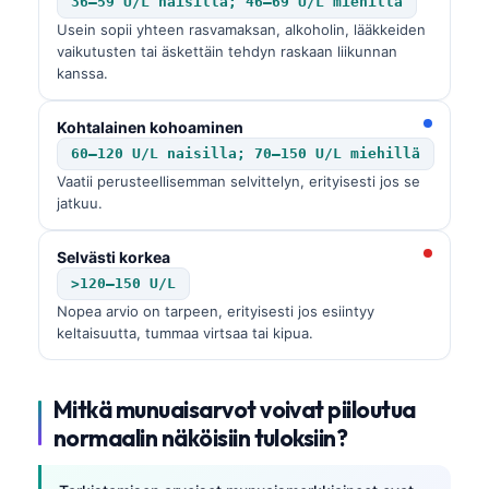
36–59 U/L naisilla; 46–69 U/L miehillä
Usein sopii yhteen rasvamaksan, alkoholin, lääkkeiden
తెలుగు
vaikutusten tai äskettäin tehdyn raskaan liikunnan
मराठी
kanssa.
اردو
Kohtalainen kohoaminen
বাংলা
60–120 U/L naisilla; 70–150 U/L miehillä
Shqip
Vaatii perusteellisemman selvittelyn, erityisesti jos se
jatkuu.
Magyar
Slovenščina
Selvästi korkea
한국어
>120–150 U/L
Nopea arvio on tarpeen, erityisesti jos esiintyy
Polski
keltaisuutta, tummaa virtsaa tai kipua.
Lietuvių kalba
Русский
Mitkä munuaisarvot voivat piiloutua
ქართული
normaalin näköisiin tuloksiin?
Čeština