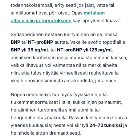
todennäköisempää, erityisesti jos jalat, vatsa tai
silmäluomet ovat pörröiset. Opas
matalaan
albumiiniin ja turvotukseen
käy läpi yleiset kaavat.
Sydänperäinen nesteen kertyminen on se, missä
BNP
tai
NT-proBNP
auttaa. Vakaille avohoitopotilaille,
BNP yli 35 pg/mL
tai
NT-proBNP yli 125 pg/mL
ansaitsee kontekstin iän ja munuaistoiminnan kanssa,
vaikka lihavuus voi vaimentaa näitä merkkiaineita
niin, että tulos näyttää virheellisesti rauhoittavalta—
yksi hienovaraisimmista ansakohdista, joita näen.
Nopea nestelisäys tuo myös fyysisiä vihjeitä:
tiukemmat sormukset illalla, sukkalinjan painaumat,
herääminen turvonneilla silmäluomilla tai
hengenahdistus makuulla. Rasvan kertyminen seuraa
yleensä kuukausia; neste voi siirtyä
24–72 tunniksi
ja
heilahdella sitten dramaattisesti.