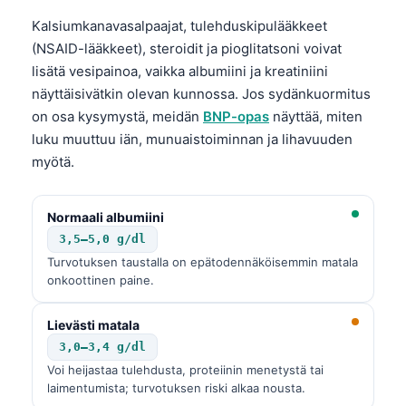
Kalsiumkanavasalpaajat, tulehduskipulääkkeet
(NSAID-lääkkeet), steroidit ja pioglitatsoni voivat
lisätä vesipainoa, vaikka albumiini ja kreatiniini
näyttäisivätkin olevan kunnossa. Jos sydänkuormitus
on osa kysymystä, meidän
BNP-opas
näyttää, miten
luku muuttuu iän, munuaistoiminnan ja lihavuuden
myötä.
Normaali albumiini
3,5–5,0 g/dl
Turvotuksen taustalla on epätodennäköisemmin matala
onkoottinen paine.
Lievästi matala
3,0–3,4 g/dl
Voi heijastaa tulehdusta, proteiinin menetystä tai
laimentumista; turvotuksen riski alkaa nousta.