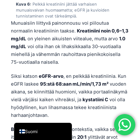
Kuva 6:
Pelkkä kreatiniini jättää varhaisen
简体中文
munuaisvaivan huomaamatta; eGFR ja kuvioiden
tunnistaminen ovat tärkeämpiä.
Română
Munuaisiin liittyvä painonnousu voi piiloutua
Türkçe
normaalin kreatiniinin taakse.
Kreatiniini noin 0,6–1,3
mg/dL
on yleinen aikuisten viitealue, mutta arvo
1.0
Ελληνικά
mg/dL
voi olla ihan ok lihaksikkaalla 30-vuotiaalla
Português
miehellä ja vähemmän rauhoittava pienikokoisella
Español
75-vuotiaalla naisella.
Italiano
Siksi katson
eGFR-arvo
, en pelkkää kreatiniinia. Kun
עִבְרִית
eGFR laskee
95:stä 68:aan mL/min/1,73 m²
vuoden
Français
aikana, se kiinnittää huomioni, vaikka portaalinäkymä
vielä värjäisi kaiken vihreäksi, ja
kystatiini C
voi olla
العربية
hyödyllinen, kun lihasmassa tekee kreatiniinista
Deutsch
harhaanjohtavan.
English
BUN/kreatiniinisuhde
tuo kontekstia, vaikka se ei ole
Suomi
itsenäinen diagnoosi. Yli noin
20:1
ylittävät arvot