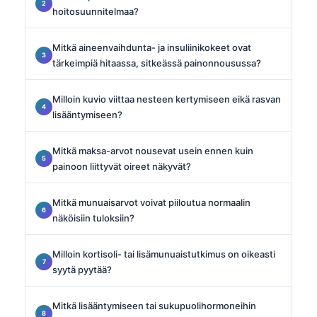
hoitosuunnitelmaa?
Mitkä aineenvaihdunta- ja insuliinikokeet ovat
tärkeimpiä hitaassa, sitkeässä painonnousussa?
Milloin kuvio viittaa nesteen kertymiseen eikä rasvan
lisääntymiseen?
Mitkä maksa-arvot nousevat usein ennen kuin
painoon liittyvät oireet näkyvät?
Mitkä munuaisarvot voivat piiloutua normaalin
näköisiin tuloksiin?
Milloin kortisoli- tai lisämunuaistutkimus on oikeasti
syytä pyytää?
Mitkä lisääntymiseen tai sukupuolihormoneihin