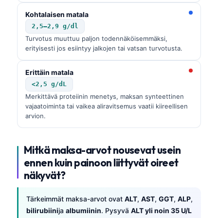
Kohtalaisen matala
2,5–2,9 g/dl
Turvotus muuttuu paljon todennäköisemmäksi,
erityisesti jos esiintyy jalkojen tai vatsan turvotusta.
Erittäin matala
<2,5 g/dL
Merkittävä proteiinin menetys, maksan synteettinen
vajaatoiminta tai vaikea aliravitsemus vaatii kiireellisen
arvion.
Mitkä maksa-arvot nousevat usein
ennen kuin painoon liittyvät oireet
näkyvät?
Norsk bokmål
Tärkeimmät maksa-arvot ovat
ALT
,
AST
,
GGT
,
ALP
,
bilirubiini
ja
albumiinin
. Pysyvä
ALT yli noin 35 U/L
Ślōnskŏ gŏdka