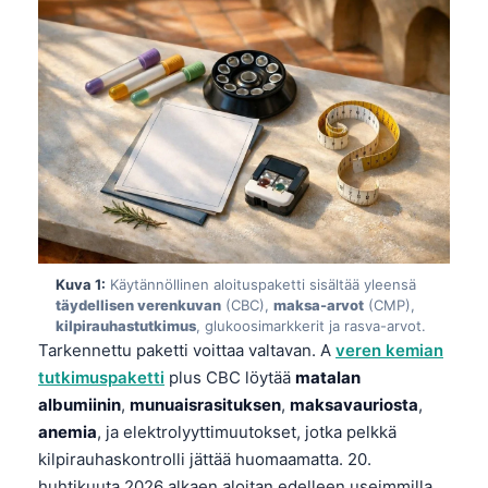
Kuva 1:
Käytännöllinen aloituspaketti sisältää yleensä
täydellisen verenkuvan
(CBC),
maksa-arvot
(CMP),
kilpirauhastutkimus
, glukoosimarkkerit ja rasva-arvot.
Tarkennettu paketti voittaa valtavan. A
veren kemian
tutkimuspaketti
plus CBC löytää
matalan
albumiinin
,
munuaisrasituksen
,
maksavauriosta
,
anemia
, ja elektrolyyttimuutokset, jotka pelkkä
kilpirauhaskontrolli jättää huomaamatta. 20.
huhtikuuta 2026 alkaen aloitan edelleen useimmilla