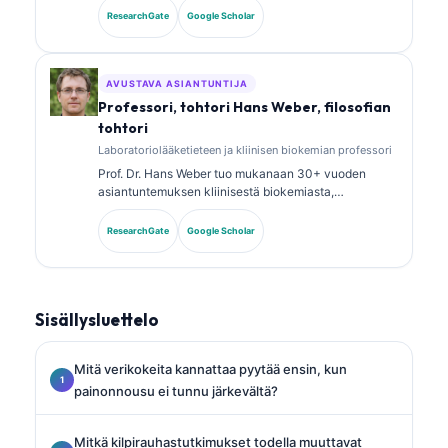
analyysistä. Hänellä on erikoistason sertifikaatit
ResearchGate
Google Scholar
kliinisen kemian alalta, ja hän on julkaissut laajasti
biomarkkeripaneeleista ja laboratoriotutkimusten
analyysistä kliinisessä käytännössä.
AVUSTAVA ASIANTUNTIJA
Professori, tohtori Hans Weber, filosofian
tohtori
Laboratoriolääketieteen ja kliinisen biokemian professori
Prof. Dr. Hans Weber tuo mukanaan 30+ vuoden
asiantuntemuksen kliinisestä biokemiasta,
laboratoriolääketieteestä ja
biomarkkeritutkimuksesta. Hän oli aiemmin Saksan
ResearchGate
Google Scholar
kliinisen kemian seuran (German Society for Clinical
Chemistry) presidentti, ja hän erikoistuu diagnostisten
paneelien analyysiin, biomarkkereiden
standardointiin sekä tekoälyavusteiseen
Sisällysluettelo
laboratoriolääketieteeseen.
Mitä verikokeita kannattaa pyytää ensin, kun
painonnousu ei tunnu järkevältä?
Mitkä kilpirauhastutkimukset todella muuttavat