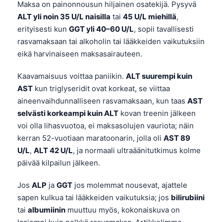
Gàidhlig
Maksa on painonnousun hiljainen osatekijä. Pysyvä
ALT yli noin 35 U/L naisilla
tai
45 U/L miehillä
,
Euskara
erityisesti kun
GGT yli 40–60 U/L
, sopii tavallisesti
Македонски јазик
rasvamaksaan tai alkoholin tai lääkkeiden vaikutuksiin
Latviešu valoda
eikä harvinaiseen maksasairauteen.
Galego
Kaavamaisuus voittaa paniikin.
ALT suurempi kuin
অসমীয়া
AST
kun triglyseridit ovat korkeat, se viittaa
සිංහල
aineenvaihdunnalliseen rasvamaksaan, kun taas
AST
selvästi korkeampi kuin ALT
kovan treenin jälkeen
سنڌي
voi olla lihasvuotoa, ei maksasolujen vauriota; näin
پښتو
kerran 52-vuotiaan maratoonarin, jolla oli
AST 89
U/L
,
ALT 42 U/L
, ja normaali ultraäänitutkimus kolme
päivää kilpailun jälkeen.
Slovenčina
Hrvatski
Jos
ALP
ja
GGT
jos molemmat nousevat, ajattele
Қазақ тілі
sapen kulkua tai lääkkeiden vaikutuksia; jos
bilirubiini
tai
albumiinin
muuttuu myös, kokonaiskuva on
Català