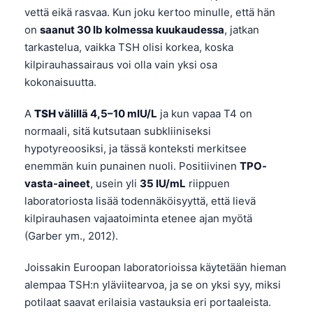
vettä eikä rasvaa. Kun joku kertoo minulle, että hän
on
saanut 30 lb kolmessa kuukaudessa
, jatkan
tarkastelua, vaikka
TSH
olisi korkea, koska
kilpirauhassairaus voi olla vain yksi osa
kokonaisuutta.
A
TSH
välillä 4,5–10 mIU/L
ja kun vapaa
T4
on
normaali, sitä kutsutaan subkliiniseksi
hypotyreoosiksi, ja tässä konteksti merkitsee
enemmän kuin punainen nuoli. Positiivinen
TPO-
vasta-aineet
, usein yli
35 IU/mL
riippuen
laboratoriosta lisää todennäköisyyttä, että lievä
kilpirauhasen vajaatoiminta etenee ajan myötä
(Garber ym., 2012).
Joissakin Euroopan laboratorioissa käytetään hieman
alempaa
TSH
:n yläviitearvoa, ja se on yksi syy, miksi
potilaat saavat erilaisia vastauksia eri portaaleista.