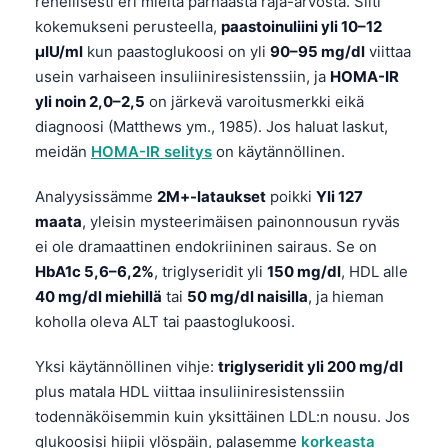
rehellisesti eri mieltä parhaasta raja-arvosta. Silti
kokemukseni perusteella,
paastoinuliini yli 10–12
µIU/ml
kun paastoglukoosi on yli
90–95 mg/dl
viittaa
usein varhaiseen insuliiniresistenssiin, ja
HOMA-IR
yli noin 2,0–2,5
on järkevä varoitusmerkki eikä
diagnoosi (Matthews ym., 1985). Jos haluat laskut,
meidän
HOMA-IR selitys
on käytännöllinen.
Analyysissämme
2M+-lataukset
poikki
Yli 127
maata
, yleisin mysteerimäisen painonnousun ryväs
ei ole dramaattinen endokriininen sairaus. Se on
HbA1c 5,6–6,2%
, triglyseridit yli
150 mg/dl
, HDL alle
40 mg/dl miehillä
tai
50 mg/dl naisilla
, ja hieman
koholla oleva ALT tai paastoglukoosi.
Yksi käytännöllinen vihje:
triglyseridit yli 200 mg/dl
plus matala HDL viittaa insuliiniresistenssiin
todennäköisemmin kuin yksittäinen LDL:n nousu. Jos
glukoosisi hiipii ylöspäin, palasemme
korkeasta