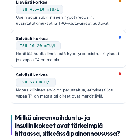
Lievästi korkea
TSH 4.5–10 mIU/L
Usein sopii subkliiniseen hypotyreoosiin;
uusintatutkimukset ja
TPO
-vasta-aineet auttavat.
Selvästi korkea
TSH
10–20 mIU/L
Herättää huolta ilmeisestä hypotyreoosista, erityisesti
jos vapaa
T4
on matala.
Selvästi korkea
TSH
>20 mIU/L
Nopea kliininen arvio on perusteltua, erityisesti jos
vapaa
T4
on matala tai oireet ovat merkittäviä.
Mitkä aineenvaihdunta- ja
insuliinikokeet ovat tärkeimpiä
hitaassa, sitkeässä painonnousussa?