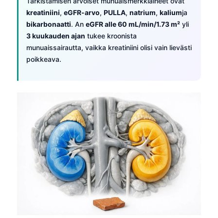
Tarkistamisen arvoiset munuaismerkkiaineet ovat
日本語
kreatiniini
,
eGFR-arvo
,
PULLA
,
natrium
,
kalium
ja
Eesti
bikarbonaatti
. An
eGFR alle 60 mL/min/1.73 m²
yli
3 kuukauden ajan
tukee kroonista
Azərbaycan dili
munuaissairautta, vaikka kreatiniini olisi vain lievästi
Bosanski
poikkeava.
Svenska
Српски језик
Íslenska
Հայերեն
Bahasa Indonesia
हिन्दी
Nederlands
Dansk
Български
فارسی