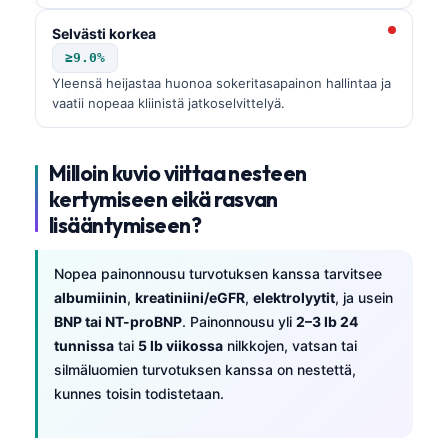
Selvästi korkea
≥9.0%
Yleensä heijastaa huonoa sokeritasapainon hallintaa ja
vaatii nopeaa kliinistä jatkoselvittelyä.
Milloin kuvio viittaa nesteen
kertymiseen eikä rasvan
lisääntymiseen?
Nopea painonnousu turvotuksen kanssa tarvitsee
albumiinin
,
kreatiniini/eGFR
,
elektrolyytit
, ja usein
BNP tai NT-proBNP
. Painonnousu yli
2–3 lb 24
tunnissa
tai
5 lb viikossa
nilkkojen, vatsan tai
silmäluomien turvotuksen kanssa on nestettä,
kunnes toisin todistetaan.