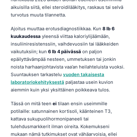
aikuisilla siitä, ellei steroidilääkitys, raskaus tai selvä
turvotus muuta tilannetta.
Ajoitus muuttaa erotusdiagnostiikkaa. Kun
8 lb 6
kuukaudessa
yleensä viittaa kaloriylijäämään,
insuliiniresistenssiin, vaihdevuosiin tai lääkkeiden
vaikutuksiin; kun
6 lb 4 päivässä
on paljon
epäilyttävämpää nesteen, ummetuksen tai jonkin
noista harhaanjohtavista vaa’an heilahteluista vuoksi.
Suuntauksen tarkastelu
vuoden takaisesta
laboratoriokehityksestä
paljastaa usein kuvion
aiemmin kuin yksi yksittäinen poikkeava tulos.
Tässä on mitä teen
ei
tilaan ensin useimmille
potilaille: satunnainen kortisoli, käänteinen T3,
kattava sukupuolihormonipaneeli tai
tulehdusmarkkerit ilman oireita. Kokemukseni
mukaan nämä tutkimukset ovat vähäarvoisia, ellei