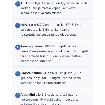
TSH
noin 0,4–4,0 mIU/L on tyypillistä aikuisilla;
korkea TSH ja matala vapaa T4 tukevat
kilpirauhasen vajaatoimintaa.
HbA1c
alle 5,7% on normaalia, 5,7–6,4% on
esidiabetes, ja 6,5% tai korkeampi
toistotutkimuksessa tukee diabetesta.
Paastoglukoosi
100–125 mg/dL viittaa
heikentyneeseen paastoglukoosiin; 126 mg/dL
tai enemmän toistotutkimuksessa täyttää
diabeteksen kriteerit.
Paastoinsuliini
yli noin 10–12 µIU/mL, kun
glukoosi on yli 90–95 mg/dL, viittaa usein
varhaiseen insuliiniresistenssiin.
Albumiini
alle 3,5 g/dL herättää huolta
nesteeseen liittyvästä painonnoususta,
erityisesti jos turvotusta on.