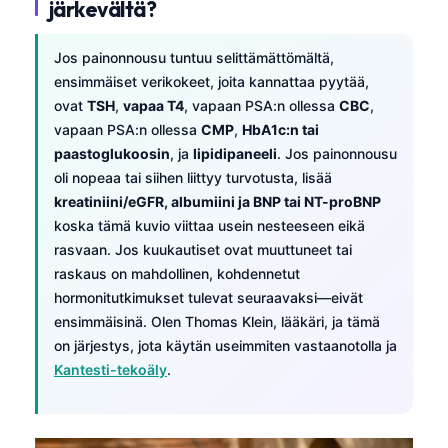
järkevältä?
Jos painonnousu tuntuu selittämättömältä,
ensimmäiset verikokeet, joita kannattaa pyytää,
ovat
TSH
,
vapaa T4
, vapaan PSA:n ollessa
CBC
,
vapaan PSA:n ollessa
CMP
,
HbA1c:n tai
paastoglukoosin
, ja
lipidipaneeli
. Jos painonnousu
oli nopeaa tai siihen liittyy turvotusta, lisää
kreatiniini/eGFR, albumiini ja BNP tai NT-proBNP
koska tämä kuvio viittaa usein nesteeseen eikä
rasvaan. Jos kuukautiset ovat muuttuneet tai
raskaus on mahdollinen, kohdennetut
hormonitutkimukset tulevat seuraavaksi—eivät
ensimmäisinä. Olen Thomas Klein, lääkäri, ja tämä
on järjestys, jota käytän useimmiten vastaanotolla ja
Kantesti-tekoäly
.