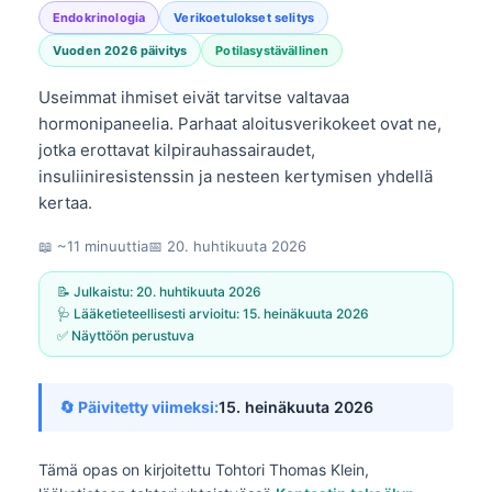
Endokrinologia
Verikoetulokset selitys
Vuoden 2026 päivitys
Potilasystävällinen
Useimmat ihmiset eivät tarvitse valtavaa
hormonipaneelia. Parhaat aloitusverikokeet ovat ne,
jotka erottavat kilpirauhassairaudet,
insuliiniresistenssin ja nesteen kertymisen yhdellä
kertaa.
📖 ~11 minuuttia
📅
20. huhtikuuta 2026
📝 Julkaistu:
20. huhtikuuta 2026
🩺 Lääketieteellisesti arvioitu:
15. heinäkuuta 2026
✅ Näyttöön perustuva
🔄 Päivitetty viimeksi:
15. heinäkuuta 2026
Tämä opas on kirjoitettu
Tohtori Thomas Klein,