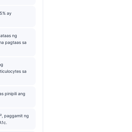
.5% ay
pataas ng
na pagtaas sa
ng
iculocytes sa
 pinipili ang
², paggamit ng
A1c.