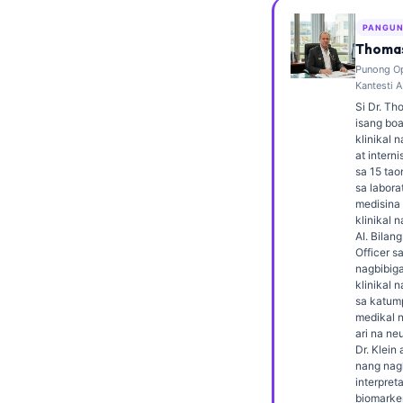
Frysk
PANGUN
Esperanto
Thomas
Punong Op
Беларуская мова
Kantesti A
Татар теле
Si Dr. Th
isang boa
Кыргызча
klinikal 
at interni
ئۇيغۇرچە
sa 15 ta
sa labora
Cebuano
medisina 
klinikal 
Basa Jawa
AI. Bilan
Officer sa
ພາສາລາວ
nagbibiga
Монгол
klinikal
sa katum
Afrikaans
medikal 
ari na ne
العربية المغربية
Dr. Klei
nang nagl
Occitan
interpret
biomarke