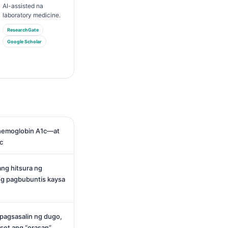
AI-assisted na
laboratory medicine.
ResearchGate
Google Scholar
 hemoglobin A1c—at
c
ng hitsura ng
g pagbubuntis kaysa
pagsasalin ng dugo,
eset ang “orasan”