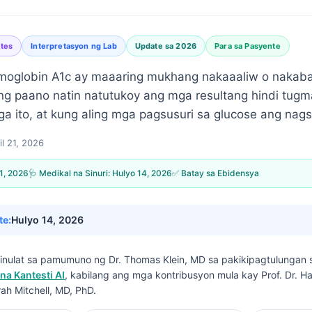
etes
Interpretasyon ng Lab
Update sa 2026
Para sa Pasyente
moglobin A1c ay maaaring mukhang nakaaaliw o nakaba
ung paano natin natutukoy ang mga resultang hindi tugm
a ito, at kung aling mga pagsusuri sa glucose ang nags
il 21, 2026
21, 2026
🩺 Medikal na Sinuri:
Hulyo 14, 2026
✅ Batay sa Ebidensya
te:
Hulyo 14, 2026
isinulat sa pamumuno ng
Dr. Thomas Klein, MD
sa pakikipagtulungan
na Kantesti AI
, kabilang ang mga kontribusyon mula kay Prof. Dr. H
rah Mitchell, MD, PhD.