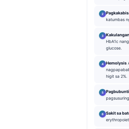
తెలుగు
Pagkakabis
मराठी
katumbas ng
اردو
Kakulangan
বাংলা
HbA1c nang 
Shqip
glucose.
Magyar
Hemolysis
A
Slovenščina
nagpapababa
한국어
higit sa 2%.
Polski
Pagbubunti
Lietuvių kalba
pagsusuring
Русский
ქართული
Sakit sa ba
erythropoie
Čeština