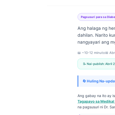
Pagsusuri para sa Diab
Ang halaga ng he
dahilan. Narito k
nangyayari ang mg
📖 ~10-12 minuto
📅
Abr
📝 Nai-publish:
Abril 
🔄 Huling Na-upda
Ang gabay na ito ay 
Tagapayo sa Medikal 
Norsk bokmål
na pagsusuri ni Dr. Sa
Ślōnskŏ gŏdka