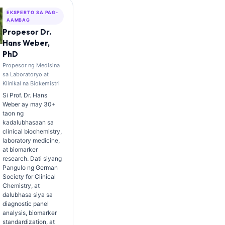
EKSPERTO SA PAG-
AAMBAG
Propesor Dr.
Hans Weber,
PhD
Propesor ng Medisina
sa Laboratoryo at
Klinikal na Biokemistri
Si Prof. Dr. Hans
Weber ay may 30+
taon ng
kadalubhasaan sa
clinical biochemistry,
laboratory medicine,
at biomarker
research. Dati siyang
Pangulo ng German
Society for Clinical
Chemistry, at
dalubhasa siya sa
diagnostic panel
analysis, biomarker
standardization, at