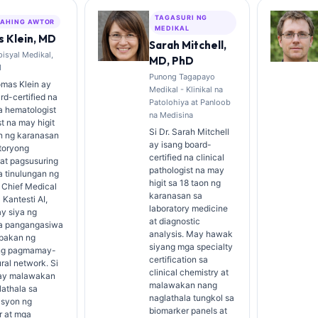
TAGASURI NG
AHING AWTOR
MEDIKAL
 Klein, MD
Sarah Mitchell,
isyal Medikal,
MD, PhD
I
Punong Tagapayo
omas Klein ay
Medikal - Klinikal na
rd-certified na
Patolohiya at Panloob
na hematologist
na Medisina
st na may higit
Si Dr. Sarah Mitchell
on ng karanasan
ay isang board-
toryong
certified na clinical
at pagsusuring
pathologist na may
na tinulungan ng
higit sa 18 taon ng
g Chief Medical
karanasan sa
 Kantesti AI,
laboratory medicine
y siya ng
at diagnostic
 na pangangasiwa
analysis. May hawak
pakan ng
siyang mga specialty
ng pagmamay-
certification sa
ural network. Si
clinical chemistry at
n ay malawakan
malawakan nang
athala sa
naglathala tungkol sa
asyon ng
biomarker panels at
r at mga