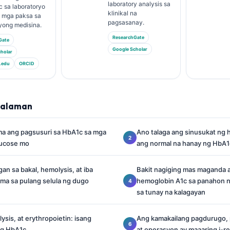
laboratory analysis sa
c sa laboratoryo
klinikal na
a mga paksa sa
pagsasanay.
yong medisina.
ResearchGate
Gate
Google Scholar
holar
.edu
ORCID
lalaman
ma ang pagsusuri sa HbA1c sa mga
Ano talaga ang sinusukat ng
lucose mo
ang normal na hanay ng HbA1
an sa bakal, hemolysis, at iba
Bakit nagiging mas maganda a
ma sa pulang selula ng dugo
hemoglobin A1c sa panahon n
sa tunay na kalagayan
alysis, at erythropoietin: isang
Ang kamakailang pagdurugo, 
ng HbA1c
at operasyon ay maaaring i-r