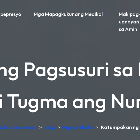
pepresyo
Mga Mapagkukunang Medikal
Makipag
ugnayan
sa Amin
g Pagsusuri sa
i Tugma ang N
Made in Germany
>
Blog
>
Mga artikulo
>
Katumpakan ng 