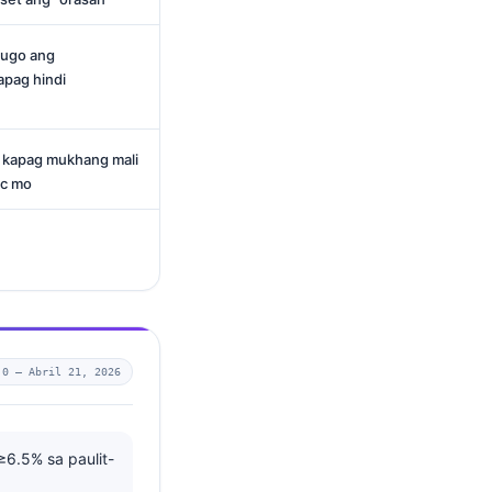
dugo ang
apag hindi
 kapag mukhang mali
1c mo
.0 —
Abril 21, 2026
6.5% sa paulit-