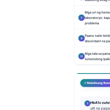
Català
O‘zbekcha
Mga uri ng hemo
laboratoryo: ka
Українська
problema
አማርኛ
Paano natin bin
Kiswahili
discordant na pa
ភាសាខ្មែរ
ဗမာစာ
Mga tala sa pana
tumutulong ipali
ไทย
Tiếng Việt
Bahasa Melayu
⚡ Mabilisang Buo
മലയാളം
ಕನ್ನಡ
ગુજરાતી
HbA1c cuto
ulit na pags
தமிழ்