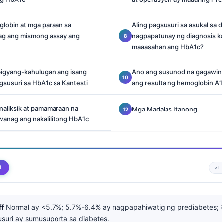
globin at mga paraan sa
Aling pagsusuri sa asukal sa 
pag ang mismong assay ang
nagpapatunay ng diagnosis k
maaasahan ang HbA1c?
ibigyang-kahulugan ang isang
Ano ang susunod na gagawin
gsusuri sa HbA1c sa Kantesti
ang resulta ng hemoglobin A
naliksik at pamamaraan na
Mga Madalas Itanong
wanag ang nakalilitong HbA1c
d
v1
ff
Normal ay <5.7%; 5.7%-6.4% ay nagpapahiwatig ng prediabetes; ≥
usuri ay sumusuporta sa diabetes.