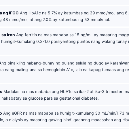
a ng IFCC
Ang HbA1c na 5.7% ay katumbas ng 39 mmol/mol, ang 6
 48 mmol/mol, at ang 7.0% ay katumbas ng 53 mmol/mol.
 sa iron
Ang ferritin na mas mababa sa 15 ng/mL ay maaaring mag
humigit-kumulang 0.3-1.0 porsiyentong puntos nang walang tunay 
ng pinaikling habang-buhay ng pulang selula ng dugo ay karaniwa
 nang maling-una sa hemoglobin A1c, lalo na kapag tumaas ang ret
s
Madalas na mas mababa ang HbA1c sa ika-2 at ika-3 trimester; mas
 nakabatay sa glucose para sa gestational diabetes.
to
Ang eGFR na mas mababa sa humigit-kumulang 30 mL/min/1.73 m
tin, o dialysis ay maaaring gawing hindi gaanong maaasahan ang Hb