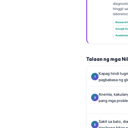
Gàidhlig
diagnosti
hinggil s
Euskara
laborator
Македонски јазик
Research
Latviešu valoda
Google Sc
Academia
Galego
অসমীয়া
සිංහල
Talaan ng mga Ni
سنڌي
Kapag hindi tug
پښتو
pagbabasa ng g
Anemia, kakulang
Slovenčina
pang mga proble
Hrvatski
Suomi
Sakit sa bato, di
Қазақ тілі
klasikong bitag 