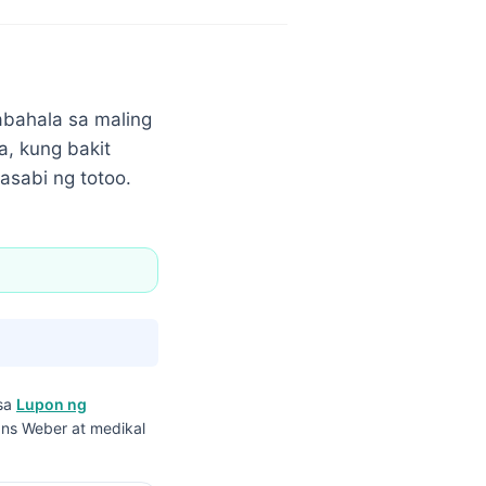
bahala sa maling
a, kung bakit
asabi ng totoo.
 sa
Lupon ng
ans Weber at medikal