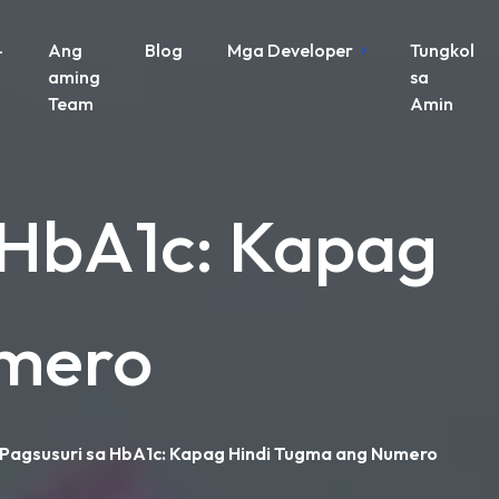
-
Ang
Blog
Mga Developer
Tungkol
aming
sa
Team
Amin
 HbA1c: Kapag
umero
Pagsusuri sa HbA1c: Kapag Hindi Tugma ang Numero