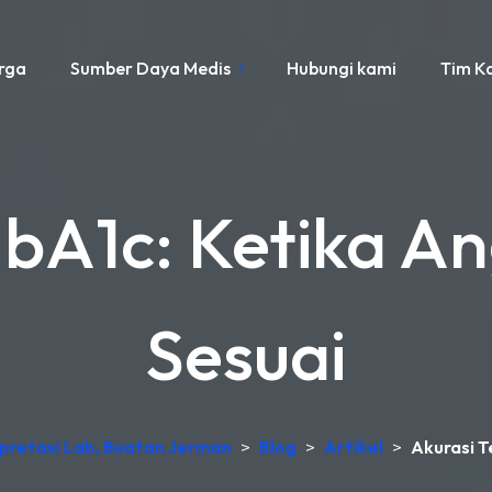
rga
Sumber Daya Medis
Hubungi kami
Tim K
HbA1c: Ketika A
Sesuai
erpretasi Lab, Buatan Jerman
>
Blog
>
Artikel
>
Akurasi T