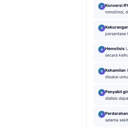
Konversi I
தமிழ்
mmol/mol, d
తెలుగు
Kekurangan
मराठी
persentase 
اردو
বাংলা
Hemolisis
U
secara kelir
Shqip
Magyar
Kehamilan
H
Slovenščina
disukai untu
한국어
Penyakit gin
Polski
dialisis da
Lietuvių kalba
Русский
Perdarahan 
selama seki
ქართული