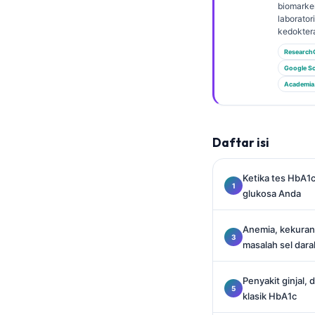
Gàidhlig
biomarker
laborator
Euskara
kedoktera
Македонски јазик
Research
Google Sc
Latviešu valoda
Academia
Galego
অসমীয়া
සිංහල
Daftar isi
سنڌي
Ketika tes HbA1
پښتو
glukosa Anda
Anemia, kekurang
Slovenčina
masalah sel dara
Hrvatski
Suomi
Penyakit ginjal, d
klasik HbA1c
Қазақ тілі