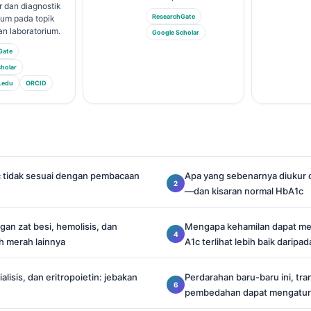
 dan diagnostik
ResearchGate
ium pada topik
n laboratorium.
Google Scholar
Gate
holar
.edu
ORCID
c tidak sesuai dengan pembacaan
Apa yang sebenarnya diukur 
—dan kisaran normal HbA1c
an zat besi, hemolisis, dan
Mengapa kehamilan dapat m
h merah lainnya
A1c terlihat lebih baik darip
ialisis, dan eritropoietin: jebakan
Perdarahan baru-baru ini, tra
pembedahan dapat mengatur 