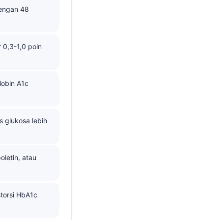
dengan 48
 0,3-1,0 poin
obin A1c
s glukosa lebih
ietin, atau
torsi HbA1c