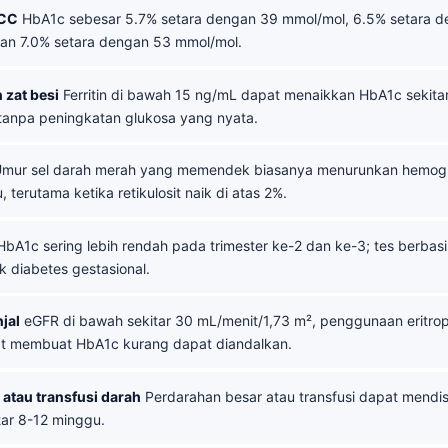
FCC
HbA1c sebesar 5.7% setara dengan 39 mmol/mol, 6.5% setara 
an 7.0% setara dengan 53 mmol/mol.
 zat besi
Ferritin di bawah 15 ng/mL dapat menaikkan HbA1c sekitar
tanpa peningkatan glukosa yang nyata.
mur sel darah merah yang memendek biasanya menurunkan hemogl
u, terutama ketika retikulosit naik di atas 2%.
bA1c sering lebih rendah pada trimester ke-2 dan ke-3; tes berbasi
k diabetes gestasional.
jal
eGFR di bawah sekitar 30 mL/menit/1,73 m², penggunaan eritropo
pat membuat HbA1c kurang dapat diandalkan.
atau transfusi darah
Perdarahan besar atau transfusi dapat mendis
tar 8-12 minggu.