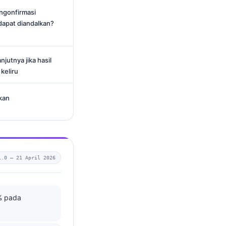
ngonfirmasi
 dapat diandalkan?
jutnya jika hasil
keliru
kan
1.0 —
21 April 2026
% pada