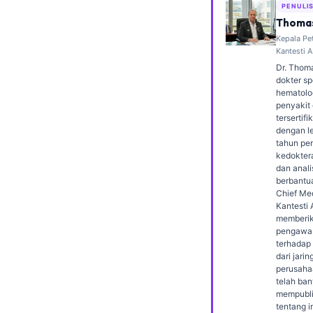
PENULI
Frysk
Thomas
Esperanto
Kepala Pe
Kantesti A
Беларуская мова
Dr. Thoma
dokter sp
Татар теле
hematolog
penyakit
Кыргызча
tersertif
ئۇيغۇرچە
dengan le
tahun pe
Cebuano
kedokter
dan analis
Basa Jawa
berbantu
Chief Med
ພາສາລາວ
Kantesti A
memberi
Монгол
pengawas
terhadap
Afrikaans
dari jarin
العربية المغربية
perusahaa
telah ba
Occitan
mempubli
tentang i