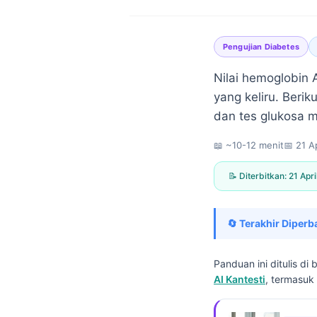
Pengujian Diabetes
Nilai hemoglobin
yang keliru. Berik
dan tes glukosa 
📖 ~10-12 menit
📅
21 A
📝 Diterbitkan:
21 Apr
🔄 Terakhir Diperb
Panduan ini ditulis 
AI Kantesti
, termasuk 
Norsk bokmål
Ślōnskŏ gŏdka