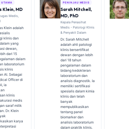
S UTAMA
PENINJAU MEDIS
 Klein, MD
Sarah Mitchell,
MD, PhD
tugas Medis,
I
Kepala Penasihat
Medis - Patologi Klinis
s Klein adalah
& Penyakit Dalam
esialis
i klinis dan
Dr. Sarah Mitchell
 dalam yang
adalah ahli patologi
ikasi dewan,
klinis bersertifikat
bih dari 15
dewan dengan lebih
ngalaman dalam
dari 18 tahun
an laboratorium
pengalaman dalam
is klinis
bidang kedokteran
an AI. Sebagai
laboratorium dan
ical Officer di
analisis diagnostik. Ia
I, ia
memiliki sertifikasi
kan
spesialis dalam kimia
an klinis
klinis dan telah
 akurasi medis
banyak
gan saraf milik
mempublikasikan
n. Dr. Klein
tentang panel
nyak
biomarker dan
kasikan karya
analisis laboratorium
nterpretasi
dalam praktik klinis.