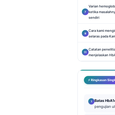
Català
Varian hemoglob
ketika masalahn
O‘zbekcha
sendiri
Українська
አማርኛ
Cara kami mengin
selaras pada Kan
Kiswahili
ភាសាខ្មែរ
Catatan penelit
ဗမာစာ
menjelaskan Hb
ไทย
Tagalog
Tiếng Việt
⚡ Ringkasan Sing
Bahasa Melayu
മലയാളം
Batas HbA1
ಕನ್ನಡ
pengujian u
ગુજરાતી