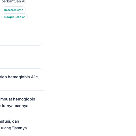
berbantuan AI.
ResearchGate
Google Scholar
oleh hemoglobin A1c
embuat hemoglobin
ada kenyataannya
nsfusi, dan
ulang “jamnya”