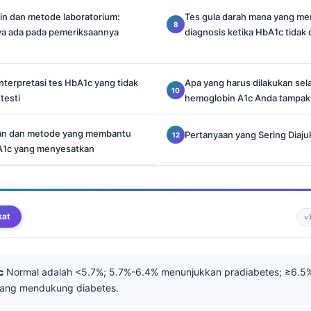
in dan metode laboratorium:
Tes gula darah mana yang me
ya ada pada pemeriksaannya
diagnosis ketika HbA1c tidak
terpretasi tes HbA1c yang tidak
Apa yang harus dilakukan selan
testi
hemoglobin A1c Anda tampak 
ian dan metode yang membantu
Pertanyaan yang Sering Diaju
A1c yang menyesatkan
kat
v
c
Normal adalah <5.7%; 5.7%-6.4% menunjukkan pradiabetes; ≥6.5
lang mendukung diabetes.