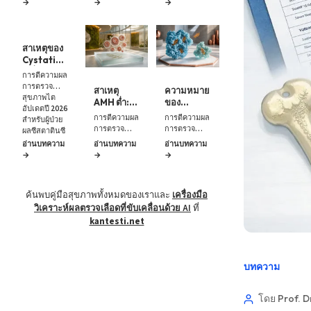
→
→
→
ตรวจซ้ำ
แหล่งที่มา
เอนไซม์
สำหรับผู้ป่วยที่
2026 สำหรับผู้
และความ
และความ
G6PD อัปเดต
เป็นมิตรกับผู้
ป่วยที่เป็นมิตร
ปลอดภัย
ปี 2026 ผู้ป่วย
ปลอดภัย
ใช้ AI สรุปผล
Schistocytes
สามารถ
การตรวจทาง
คือเม็ดเลือด
สาเหตุของ
เข้าใจได้ การ
ห้องปฏิบัติการ
แดงที่แตกเป็น
Cystatin
มีระดับการ
ให้เข้าใจง่าย
ชิ้นส่วนซึ่ง
C ต่ำ: ความ
การตีความผล
ทำงานของ
ขึ้นได้ แต่...
อาจบ่งชี้ถึง
หมาย
การตรวจ
เอนไซม์
การเกิดลิ่ม
สาเหตุ
ความหมาย
อาหาร และ
สุขภาพไต
G6PD ต่ำ
เลือดอันตราย
AMH ต่ำ:
ของ
ขั้นตอนถัด
อัปเดตปี 2026
หมายความว่า
ในหลอดเลือด
อายุ การ
ฮอร์โมนเท
การตีความผล
การตีความผล
ไป
สำหรับผู้ป่วย
เม็ดเลือดแดง
ขนาดเล็ก
ผ่าตัด และ
สโทสเตอ
การตรวจ
การตรวจ
ผลซีสตาตินซี
อาจสามารถ...
แต่...
ช่วงเวลา
โรนชนิด
ฮอร์โมนการ
สุขภาพ
ที่ต่ำกว่าช่วง
อ่านบทความ
อ่านบทความ
อ่านบทความ
การตรวจ
อิสระต่ำ:
เจริญพันธุ์
ฮอร์โมน
ปกติมักเป็น
→
→
→
SHBG และ
อัปเดตปี 2026
อัปเดตปี 2026
ปัญหาด้าน
การติดตาม
สำหรับผู้ป่วย
สำหรับผู้ป่วย
บริบท...
ผลการตรวจ
ผล
ผลการตรวจ
ค้นพบคู่มือสุขภาพทั้งหมดของเราและ
เครื่องมือ
ฮอร์โมน
ฮอร์โมนเทส
แอนตี้-มึลเลอ
โทสเตอโรน
วิเคราะห์ผลตรวจเลือดที่ขับเคลื่อนด้วย AI
ที่
เรียน (anti-
แบบอิสระที่
kantesti.net
Müllerian
ต่ำ
hormone) ที่
หมายความว่า
ต่ำมักสะท้อน
เศษส่วนของ
ถึงการลดลง
เทสโทสเตอ
บทความ
ตามอายุที่เป็น
โรนที่มีอยู่...
ปกติ...
โดย Prof. D