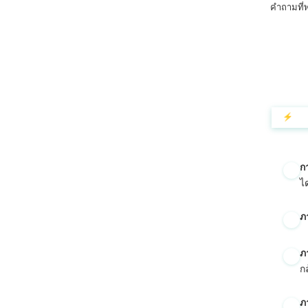
คำถามที่
Català
O‘zbekcha
Українська
አማርኛ
Kiswahili
⚡ สรุป
ភាសាខ្មែរ
ဗမာစာ
กา
Tagalog
ไ
Tiếng Việt
Bahasa Melayu
ภ
മലയാളം
ภ
ಕನ್ನಡ
ก
ગુજરાતી
ภ
தமிழ்