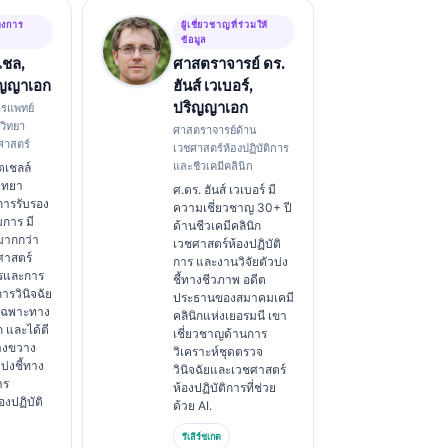
างการ
ผู้เชี่ยวชาญที่ร่วมให้
ข้อมูล
เชล,
ศาสตราจารย์ ดร.
ิญญาเอก
ฮันส์ เวเบอร์,
ปริญญาเอก
ารแพทย์
ิวิทยา
ศาสตราจารย์ด้าน
รศาสตร์
เวชศาสตร์ห้องปฏิบัติการ
และชีวเคมีคลินิก
ตเชลล์
วิทยา
ศ.ดร. ฮันส์ เวเบอร์ มี
บการรับรอง
ความเชี่ยวชาญ 30+ ปี
การ มี
ด้านชีวเคมีคลินิก
มากกว่า
เวชศาสตร์ห้องปฏิบัติ
ศาสตร์
การ และงานวิจัยตัวบ่ง
ารและการ
ชี้ทางชีวภาพ อดีต
การวินิจฉัย
ประธานของสมาคมเคมี
รเฉพาะทาง
คลินิกแห่งเยอรมนี เขา
ก และได้ตี
เชี่ยวชาญด้านการ
้างขวาง
วิเคราะห์ชุดตรวจ
วบ่งชี้ทาง
วินิจฉัยและเวชศาสตร์
าร
ห้องปฏิบัติการที่ช่วย
องปฏิบัติ
ด้วย AI.
รีเสิร์ชเกต