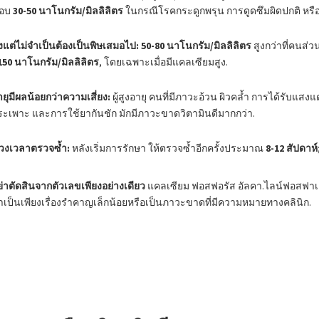
อบ
30-50 นาโนกรัม/มิลลิลิตร
ในกรณีโรคกระดูกพรุน การดูดซึมผิดปกติ หรื
ูงแต่ไม่จำเป็นต้องเป็นพิษเสมอไป:
50-80 นาโนกรัม/มิลลิลิตร
สูงกว่าที่คนส่วน
150 นาโนกรัม/มิลลิลิตร
, โดยเฉพาะเมื่อมีแคลเซียมสูง.
ายุมีผลน้อยกว่าความเสี่ยง:
ผู้สูงอายุ คนที่มีภาวะอ้วน ผิวคล้ำ การได้รับ
ระเพาะ และการใช้ยากันชัก มักมีภาวะขาดวิตามินดีมากกว่า.
่วงเวลาตรวจซ้ำ:
หลังเริ่มการรักษา ให้ตรวจซ้ำอีกครั้งประมาณ
8-12 สัปดาห์
ย่าตัดสินจากตัวเลขเพียงอย่างเดียว
แคลเซียม ฟอสฟอรัส อัลคา.ไลน์ฟอสฟาเ
่ำเป็นเพียงเรื่องรำคาญเล็กน้อยหรือเป็นภาวะขาดที่มีความหมายทางคลินิก.