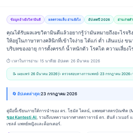
ข้อมูลอ้างอิงวิตามินดี
ผลตรวจแล็บ อ่านยังไง
อัปเดตปี 2026
อ่านง่ายสำห
คุณได้รับผลเลขวิตามินดีแล้วอยากรู้ว่ามันหมายถึงอะไรจริง
ให้อยู่ในภาษาทางคลินิกที่เข้าใจง่าย ได้แก่ ต่ำ เส้นแบ่ง ข
บริบทของอายุ การตั้งครรภ์ น้ำหนักตัว โรคไต ความเสี่ยง
⏱️ เวลาในการอ่าน: 15 นาที📅 อัปเดต: 26 มีนาคม 2026
📝 เผยแพร่: 26 มีนาคม 2026
🩺 ตรวจสอบทางการแพทย์: 23 กรกฎาคม 2026
✅
🔄 อัปเดตล่าสุด:
23 กรกฎาคม 2026
คู่มือนี้เขียนภายใต้การนำของ ดร. โธมัส ไคลน์, แพทยศาสตรบัณฑิต (
ของ Kantesti AI
, รวมถึงบทความจากศาสตราจารย์ ดร. ฮันส์ เวเบอร์
เชลล์ แพทย์หญิงและด็อกเตอร์.