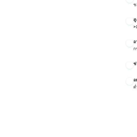
ช
తెలుగు
मराठी
ส
>
اردو
বাংলা
อ
ก
Shqip
Magyar
ช
Slovenščina
한국어
อ
ต
Polski
Lietuvių kalba
Русский
ქართული
Čeština