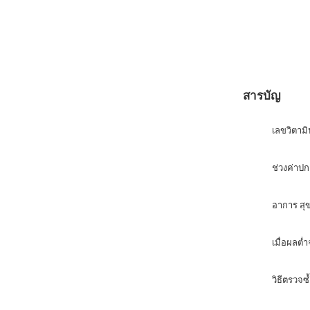
Gàidhlig
Euskara
Македонски јазик
Latviešu valoda
Galego
สารบัญ
অসমীয়া
เลขวิตาม
සිංහල
سنڌي
ช่วงค่าปก
پښتو
อาการ สุ
Slovenčina
เมื่อผลต่
Hrvatski
Suomi
วิธีตรวจ
Қазақ тілі