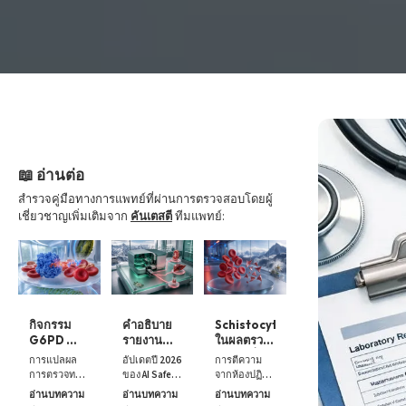
📖 อ่านต่อ
สำรวจคู่มือทางการแพทย์ที่ผ่านการตรวจสอบโดยผู้
เชี่ยวชาญเพิ่มเติมจาก
คันเตสตี
ทีมแพทย์:
กิจกรรม
คำอธิบาย
Schistocytes
G6PD ต่ำ:
รายงาน
ในผลตรวจ
ผลการ
ทางการ
เลือด: เมื่อส
การแปลผล
อัปเดตปี 2026
การตีความ
ตรวจทาง
แพทย์จาก
เมียร์มี
การตรวจทาง
ของ AI Safety
จากห้องปฏิบัติ
ห้องปฏิบัติ
AI: การ
ความเร่ง
ห้องปฏิบัติการ
Lab
การโลหิต
อ่านบทความ
อ่านบทความ
อ่านบทความ
การ การ
ตรวจสอบ
ด่วน
ภาวะพร่อง
Interpretation
วิทยา อัปเดตปี