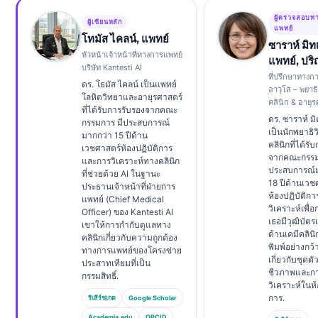
ผู้ตรวจสอบท
ผู้เขียนหลัก
แพทย์
โทมัส ไคลน์, แพทย์
ซาราห์ มิท
หัวหน้าเจ้าหน้าที่ทางการแพทย์
แพทย์, ปร
บริษัท Kantesti AI
ที่ปรึกษาทางก
ดร. โธมัส ไคลน์ เป็นแพทย์
อาวุโส – พยาธ
โลหิตวิทยาและอายุรศาสตร์
คลินิก & อายุ
ที่ได้รับการรับรองจากคณะ
ดร. ซาราห์ มิ
กรรมการ มีประสบการณ์
เป็นนักพยาธิ
มากกว่า 15 ปีด้าน
คลินิกที่ได้รั
เวชศาสตร์ห้องปฏิบัติการ
จากคณะกรรม
และการวิเคราะห์ทางคลินิก
ประสบการณ์
ที่ช่วยด้วย AI ในฐานะ
18 ปีด้านเวช
ประธานเจ้าหน้าที่ฝ่ายการ
ห้องปฏิบัติก
แพทย์ (Chief Medical
วิเคราะห์เพื่อ
Officer) ของ Kantesti AI
เธอมีวุฒิบัต
เขาให้การกำกับดูแลทาง
ด้านเคมีคลินิ
คลินิกเกี่ยวกับความถูกต้อง
พิมพ์อย่างกว
ทางการแพทย์ของโครงข่าย
เกี่ยวกับชุดตั
ประสาทเทียมที่เป็น
ชีวภาพและก
กรรมสิทธิ์.
วิเคราะห์ในห้
การ.
รีเสิร์ชเกต
Google Scholar
Academia.edu
ORCID