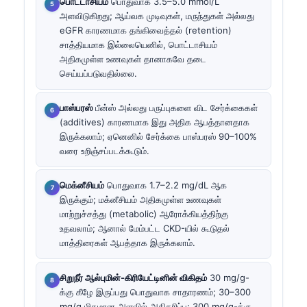
பொட்டாசியம்
பொதுவாக 3.5–5.0 mmol/L
அளவிடுகிறது; ஆய்வக முடிவுகள், மருந்துகள் அல்லது
eGFR காரணமாக தங்கிவைத்தல் (retention)
சாத்தியமாக இல்லையெனில், பொட்டாசியம்
அதிகமுள்ள உணவுகள் தானாகவே தடை
செய்யப்படுவதில்லை.
பாஸ்பரஸ்
பீன்ஸ் அல்லது பருப்புகளை விட சேர்க்கைகள்
(additives) காரணமாக இது அதிக ஆபத்தானதாக
இருக்கலாம்; ஏனெனில் சேர்க்கை பாஸ்பரஸ் 90–100%
வரை உறிஞ்சப்படக்கூடும்.
மெக்னீசியம்
பொதுவாக 1.7–2.2 mg/dL ஆக
இருக்கும்; மக்னீசியம் அதிகமுள்ள உணவுகள்
மாற்றுச்சத்து (metabolic) ஆரோக்கியத்திற்கு
உதவலாம்; ஆனால் மேம்பட்ட CKD-யில் கூடுதல்
மாத்திரைகள் ஆபத்தாக இருக்கலாம்.
சிறுநீர் ஆல்புமின்-கிரியேட்டினின் விகிதம்
30 mg/g-
க்கு கீழே இருப்பது பொதுவாக சாதாரணம்; 30–300
mg/g மிதமான அளவில் அதிகரிப்பு; 300 mg/g-க்கு