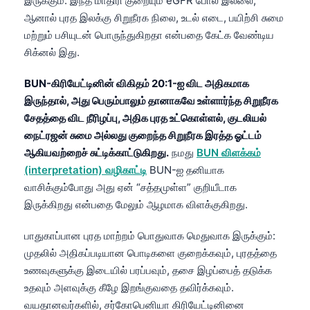
இருக்கும். இந்த மாதிரி குறையும் eGFR போல இல்லை;
ஆனால் புரத இலக்கு சிறுநீரக நிலை, உடல் எடை, பயிற்சி சுமை
மற்றும் பசியுடன் பொருந்துகிறதா என்பதை கேட்க வேண்டிய
சிக்னல் இது.
BUN-கிரியேட்டினின் விகிதம் 20:1-ஐ விட அதிகமாக
இருந்தால், அது பெரும்பாலும் தானாகவே உள்ளார்ந்த சிறுநீரக
சேதத்தை விட நீரிழப்பு, அதிக புரத உட்கொள்ளல், குடலியல்
நைட்ரஜன் சுமை அல்லது குறைந்த சிறுநீரக இரத்த ஓட்டம்
ஆகியவற்றைச் சுட்டிக்காட்டுகிறது.
நமது
BUN விளக்கம்
(interpretation) வழிகாட்டி
BUN-ஐ தனியாக
வாசிக்கும்போது அது ஏன் “சத்தமுள்ள” குறியீடாக
இருக்கிறது என்பதை மேலும் ஆழமாக விளக்குகிறது.
பாதுகாப்பான புரத மாற்றம் பொதுவாக மெதுவாக இருக்கும்:
முதலில் அதிகப்படியான பொடிகளை குறைக்கவும், புரதத்தை
உணவுகளுக்கு இடையில் பரப்பவும், தசை இழப்பைத் தடுக்க
உதவும் அளவுக்கு கீழே இறங்குவதை தவிர்க்கவும்.
வயதானவர்களில், சர்கோபெனியா கிரியேட்டினினை