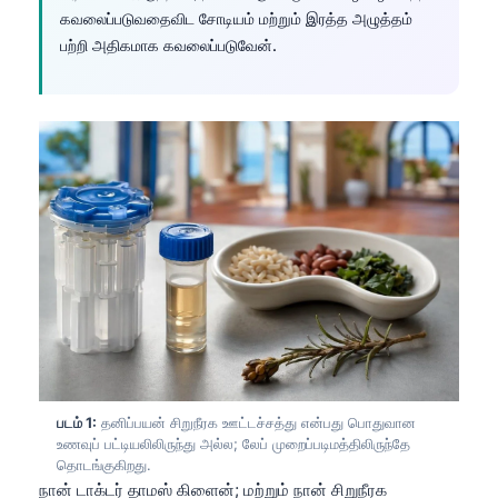
கவலைப்படுவதைவிட சோடியம் மற்றும் இரத்த அழுத்தம்
பற்றி அதிகமாக கவலைப்படுவேன்.
படம் 1:
தனிப்பயன் சிறுநீரக ஊட்டச்சத்து என்பது பொதுவான
உணவுப் பட்டியலிலிருந்து அல்ல; லேப் முறைப்படிமத்திலிருந்தே
தொடங்குகிறது.
நான் டாக்டர் தாமஸ் கிளைன்; மற்றும் நான் சிறுநீரக