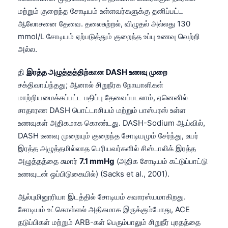
Gàidhlig
மற்றும் குறைந்த சோடியம் உள்ளவர்களுக்கு தனிப்பட்ட
Euskara
ஆலோசனை தேவை. தலைசுற்றல், விழுதல் அல்லது 130
Македонски јазик
mmol/L சோடியம் ஏற்படுத்தும் குறைந்த உப்பு உணவு வெற்றி
அல்ல.
Latviešu valoda
Galego
தி
இரத்த அழுத்தத்திற்கான DASH உணவு முறை
சக்திவாய்ந்தது; ஆனால் சிறுநீரக நோயாளிகள்
অসমীয়া
மாற்றியமைக்கப்பட்ட பதிப்பு தேவைப்படலாம், ஏனெனில்
සිංහල
சாதாரண DASH பொட்டாசியம் மற்றும் பாஸ்பரஸ் உள்ள
سنڌي
உணவுகள் அதிகமாக கொண்டது. DASH-Sodium ஆய்வில்,
پښتو
DASH உணவு முறையும் குறைந்த சோடியமும் சேர்ந்து, உயர்
இரத்த அழுத்தமில்லாத பெரியவர்களில் சிஸ்டாலிக் இரத்த
அழுத்தத்தை சுமார்
7.1 mmHg
(அதிக சோடியம் கட்டுப்பாட்டு
Slovenčina
உணவுடன் ஒப்பிடுகையில்) (Sacks et al., 2001).
Hrvatski
ஆல்புமினூரியா இடத்தில் சோடியம் சுவாரஸ்யமாகிறது.
Suomi
சோடியம் உட்கொள்ளல் அதிகமாக இருக்கும்போது, ACE
Қазақ тілі
தடுப்பிகள் மற்றும் ARB-கள் பெரும்பாலும் சிறுநீர் புரதத்தை