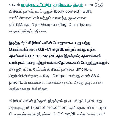
எங்கள்
மருத்துவ சரிபார்ப்பு தரநிலைகளுக்கும்
பயன்படுத்தி
கிரியேட்டினின், உடல் சூழல் (body context), BUN,
எலக்ட்ரோலைட்கள் மற்றும் வரலாற்று முடிவுகளை
ஒப்பிடுகிறது; அந்த கொடியை (flag) நோயறிதலாக
கருதுவதற்குப் பதிலாக.
இரத்த சீரம் கிரியேட்டினின் பொதுவாக வயது வந்த
பெண்களில் சுமார் 0.6–1.1 mg/dL மற்றும் வயது வந்த
ஆண்களில் 0.7–1.3 mg/dL ஆக இருக்கும்; ஆனால் லேப்
வரம்புகள் முறை மற்றும் மக்கள்தொகையைப் பொறுத்து மாறும்.
சில ஐரோப்பிய லேப்கள் கிரியேட்டினினை µmol/L-ல்
தெரிவிக்கின்றன; அங்கு 1.0 mg/dL என்பது சுமார் 88.4
µmol/L. நோயாளிகள் நினைப்பதைவிட அலகு குழப்பங்கள்
அதிகமாக நடக்கின்றன.
கிரியேட்டினின் நம்முன் இருக்கும் நபருடன் ஒப்பிடும்போது
அளவுக்கு மீறி (out of proportion) தெரிந்தால் சிஸ்டாட்டின்
C பயனுள்ளதாக இருக்கலாம். 0.9 mg/dL என்ற “சாதாரண”