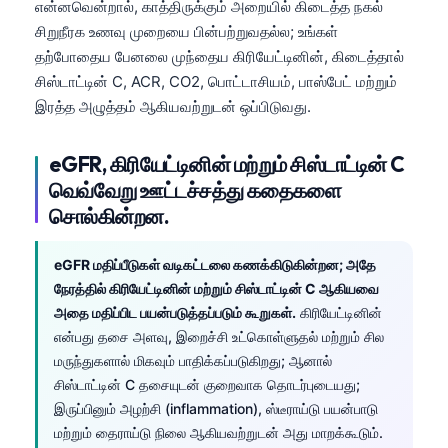
என்னவென்றால், காத்திருக்கும் அறையில் கிடைத்த நகல்
சிறுநீரக உணவு முறையை பின்பற்றுவதல்ல; உங்கள்
தற்போதைய பேனலை முந்தைய கிரியேட்டினின், கிடைத்தால்
சிஸ்டாட்டின் C, ACR, CO2, பொட்டாசியம், பாஸ்பேட் மற்றும்
இரத்த அழுத்தம் ஆகியவற்றுடன் ஒப்பிடுவது.
eGFR, கிரியேட்டினின் மற்றும் சிஸ்டாட்டின் C
வெவ்வேறு ஊட்டச்சத்து கதைகளை
சொல்கின்றன.
eGFR மதிப்பீடுகள் வடிகட்டலை கணக்கிடுகின்றன; அதே
நேரத்தில் கிரியேட்டினின் மற்றும் சிஸ்டாட்டின் C ஆகியவை
அதை மதிப்பிட பயன்படுத்தப்படும் கூறுகள்.
கிரியேட்டினின்
என்பது தசை அளவு, இறைச்சி உட்கொள்ளுதல் மற்றும் சில
மருந்துகளால் மிகவும் பாதிக்கப்படுகிறது; ஆனால்
சிஸ்டாட்டின் C தசையுடன் குறைவாக தொடர்புடையது;
இருப்பினும் அழற்சி (inflammation), ஸ்டீராய்டு பயன்பாடு
மற்றும் தைராய்டு நிலை ஆகியவற்றுடன் அது மாறக்கூடும்.