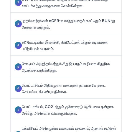
ஊட்டச்சத்து கதைகளை சொல்கின்றன.
புரதம் மாற்றங்கள் eGFR-ஐ மாற்றுவதைக் காட்டிலும் BUN-ஐ
வேகமாக மாற்றும்.
கிரியேட்டினின் இறைச்சி, கிரியேட்டின் மற்றும் கடினமான
பயிற்சியால் உயரலாம்.
சோடியம் அழுத்தம் மற்றும் சிறுநீர் புரதம் வழியாக சிறுநீரக
ஆபத்தை பாதிக்கிறது.
பொட்டாசியம் அதிகமுள்ள உணவுகள் தானாகவே தடை
செய்யப்பட வேண்டியதில்லை.
பொட்டாசியம், CO2 மற்றும் குளோரைடு ஆகியவை ஒன்றாக
சேர்ந்து அதிகமாக விளக்குகின்றன.
மக்னீசியம் அதிகமுள்ள உணவுகள் உதவலாம்; ஆனால் கூடுதல்