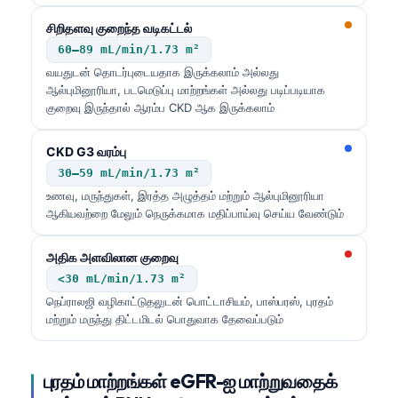
சிறிதளவு குறைந்த வடிகட்டல்
60–89 mL/min/1.73 m²
வயதுடன் தொடர்புடையதாக இருக்கலாம் அல்லது
ஆல்புமினூரியா, படமெடுப்பு மாற்றங்கள் அல்லது படிப்படியாக
குறைவு இருந்தால் ஆரம்ப CKD ஆக இருக்கலாம்
CKD G3 வரம்பு
30–59 mL/min/1.73 m²
உணவு, மருந்துகள், இரத்த அழுத்தம் மற்றும் ஆல்புமினூரியா
ஆகியவற்றை மேலும் நெருக்கமாக மதிப்பாய்வு செய்ய வேண்டும்
அதிக அளவிலான குறைவு
<30 mL/min/1.73 m²
நெப்ராலஜி வழிகாட்டுதலுடன் பொட்டாசியம், பாஸ்பரஸ், புரதம்
மற்றும் மருந்து திட்டமிடல் பொதுவாக தேவைப்படும்
புரதம் மாற்றங்கள் eGFR-ஐ மாற்றுவதைக்