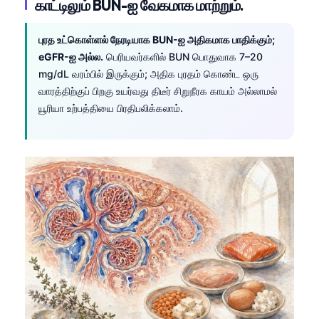
காட்டிலும் BUN-ஐ வேகமாக மாற்றும்.
புரத உட்கொள்ளல் நேரடியாக BUN-ஐ அதிகமாக பாதிக்கும்;
eGFR-ஐ அல்ல.
பெரியவர்களில் BUN பொதுவாக 7–20
mg/dL வரம்பில் இருக்கும்; அதிக புரதம் கொண்ட ஒரு
வாரத்திற்குப் பிறகு உயர்வது திடீர் சிறுநீரக காயம் அல்லாமல்
யூரியா உற்பத்தியை பிரதிபலிக்கலாம்.