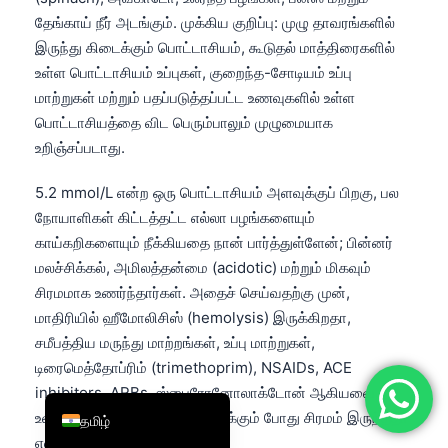
தேங்காய் நீர் அடங்கும். முக்கிய குறிப்பு: முழு தாவரங்களில்
简体中文
இருந்து கிடைக்கும் பொட்டாசியம், கூடுதல் மாத்திரைகளில்
Română
உள்ள பொட்டாசியம் உப்புகள், குறைந்த-சோடியம் உப்பு
Türkçe
மாற்றுகள் மற்றும் பதப்படுத்தப்பட்ட உணவுகளில் உள்ள
பொட்டாசியத்தை விட பெரும்பாலும் முழுமையாக
Ελληνικά
உறிஞ்சப்படாது.
Português
Español
5.2 mmol/L என்ற ஒரு பொட்டாசியம் அளவுக்குப் பிறகு, பல
நோயாளிகள் கிட்டத்தட்ட எல்லா பழங்களையும்
Italiano
காய்கறிகளையும் நீக்கியதை நான் பார்த்துள்ளேன்; பின்னர்
עִבְרִית
மலச்சிக்கல், அமிலத்தன்மை (acidotic) மற்றும் மிகவும்
Français
சிரமமாக உணர்ந்தார்கள். அதைச் செய்வதற்கு முன்,
மாதிரியில் ஹீமோலிசிஸ் (hemolysis) இருக்கிறதா,
العربية
சமீபத்திய மருந்து மாற்றங்கள், உப்பு மாற்றுகள்,
Deutsch
டிரைமெத்தோப்ரிம் (trimethoprim), NSAIDs, ACE
English
inhibitors, ARBs, ஸ்பைரோனோலாக்டோன் ஆகியவை
உள்ளனவா, மேலும் இரத்தம் எடுக்கும் போது சிரமம் இருந்ததா
தமிழ்
என்பதை சரிபார்க்கவும்.