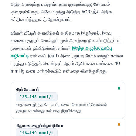
அதே அளவுக்கு பயனுள்ளதாக குறைக்காது; சோடியம்
Català
குறையும்போது, அதே மருந்து அடுத்த ACR-இல் அதிக
O‘zbekcha
சக்திவாய்ந்ததாகத் தோன்றலாம்.
Українська
உங்கள் வீட்டில் அளவீடுகள் அதிகமாக இருந்தால், இரவு
አማርኛ
உணவை குற்றம் சொல்லும் முன் அவற்றை நிலைப்படுத்தப்பட்ட
Kiswahili
முறையுடன் ஒப்பிடுங்கள். எங்கள்
இரத்த அழுத்த வரம்பு
ភាសាខ្មែរ
வழிகாட்டி
ஏன் கஃப் (cuff) அளவு, ஓய்வு நேரம் மற்றும் காலை
மருந்து எடுத்துக் கொள்ளும் நேரம் ஆகியவை எண்ணை 10
ဗမာစာ
mmHg வரை மாற்றக்கூடும் என்பதை விளக்குகிறது.
ไทย
Tagalog
சீரம் சோடியம்
Tiếng Việt
135–145 mmol/L
சாதாரண இரத்த சோடியம், உணவு சோடியம் உட்கொள்ளல்
Bahasa Melayu
குறைவாக உள்ளது என்பதை நிரூபிக்காது
മലയാളം
ಕನ್ನಡ
மிதமான ஹைப்பர்நாட்ரிமியா
146–149 mmol/L
ગુજરાતી