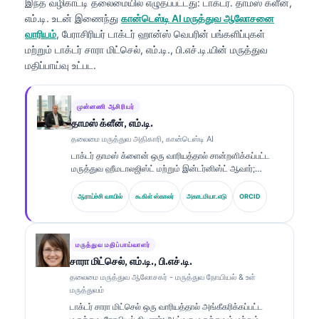
இந்த வழிகாட்டி தலைமையில் எழுதப்பட்டது:
டாக்டர். தாமஸ் க்ளீன்,
எம்.டி.
உடன் இணைந்து
கான்டெஸ்டி AI மருத்துவ ஆலோசனை
வாரியம்
, பேராசிரியர் டாக்டர் ஹான்ஸ் வெபரின் பங்களிப்புகள்
மற்றும் டாக்டர் சாரா மிட்செல், எம்.டி., பி.எச்.டி.யின் மருத்துவ
மதிப்பாய்வு உட்பட.
முன்னணி ஆசிரியர்
தாமஸ் க்ளீன், எம்.டி.
தலைமை மருத்துவ அதிகாரி, கான்டெஸ்டி AI
டாக்டர் தாமஸ் க்ளைன் ஒரு வாரியத்தால் சான்றளிக்கப்பட்ட
மருத்துவ ஹீமடாலஜிஸ்ட் மற்றும் இன்டர்னிஸ்ட் ஆவார்;
ஆய்வக மருத்துவம் மற்றும் AI உதவியுடன் மருத்துவ
பகுப்பாய்வு துறைகளில் 15 ஆண்டுகளுக்கும் மேலான
ஆராய்ச்சி வாயில்
கூகிள் ஸ்காலர்
அகாடமியா.எடு
ORCID
அனுபவம் கொண்டவர். Kantesti AI நிறுவனத்தின் தலைமை
மருத்துவ அதிகாரியாக, சொந்த நரம்பியல் வலையமைப்பின்
மருத்துவ துல்லியத்திற்கான மருத்துவ மேற்பார்வையை அவர்
வழங்குகிறார். உயிர்மார்க்கர் விளக்கம் மற்றும் ஆய்வக
மருத்துவ மதிப்பாய்வாளர்
நோயறிதல் தொடர்பான ஆய்வுகளை டாக்டர் க்ளைன் ஆய்வக
சாரா மிட்செல், எம்.டி., பி.எச்.டி.
மருத்துவம் சார்ந்த தலைப்புகளில் விரிவாக வெளியிட்டுள்ளார்.
தலைமை மருத்துவ ஆலோசகர் - மருத்துவ நோயியல் & உள்
மருத்துவம்
டாக்டர் சாரா மிட்செல் ஒரு வாரியத்தால் அங்கீகரிக்கப்பட்ட