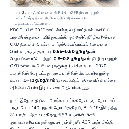
படம் 3:
புரதத் தீர்மானங்கள் BUN, eGFR நிலை மற்றும்
ஊட்டச்சத்து நிலை ஆகியவற்றின் அடிப்படையில்
வழிகாட்டப்படுகின்றன.
KDOQI-யின் 2020 ஊட்டச்சத்து வழிகாட்டுதல், தனிப்பட்ட
புரத இலக்குகளை பரிந்துரைக்கிறது; அதில் நீரிழிவு இல்லாத
CKD நிலை 3–5 உள்ள, மாற்றச்செயல்பாட்டில் நிலையான
பெரியவர்களுக்கு சுமார்
0.55–0.60 g/kg/நாள்
மேற்பார்வையில், மற்றும்
0.6–0.8 g/kg/நாள்
நீரிழிவு மற்றும்
CKD உள்ள பல பெரியவர்களுக்கு (Ikizler et al., 2020).
டயாலிசிஸ் வேறுபட்டது; பல டயாலிசிஸ் நோயாளிகளுக்கு
சுமார்
1.0–1.2 g/kg/நாள்
தேவைப்படும், ஏனெனில் சிகிச்சை
அமினோ அமில இழப்புகளை அதிகரிக்கிறது.
நான் இதே மாதிரியை அடிக்கடி பார்க்கிறேன்: ஒரு நோயாளர்
புரதப் பொடி 140 g/நாள் தொடங்குகிறார், BUN 16-இலிருந்து
31 mg/dL ஆக உயர்கிறது, கிரியேட்டினின் மிகக்
குறைவாகவே மாறுகிறது, மற்றும் சிறுநீர் ACR மாற்றமின்றி