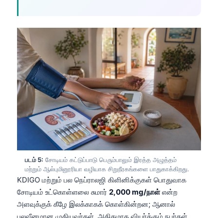
Frysk
Esperanto
Беларуская мова
Татар теле
Кыргызча
ئۇيغۇرچە
Cebuano
Basa Jawa
ພາສາລາວ
Монгол
படம் 5:
சோடியம் கட்டுப்பாடு பெரும்பாலும் இரத்த அழுத்தம்
மற்றும் ஆல்புமினூரியா வழியாக சிறுநீரகங்களை பாதுகாக்கிறது.
Afrikaans
KDIGO மற்றும் பல நெப்ராலஜி கிளினிக்குகள் பொதுவாக
العربية المغربية
சோடியம் உட்கொள்ளலை சுமார்
2,000 mg/நாள்
என்ற
Occitan
அளவுக்குக் கீழே இலக்காகக் கொள்கின்றன; ஆனால்
பலவீனமான முதியவர்கள், அதிகமாக வியர்க்கும் நபர்கள்