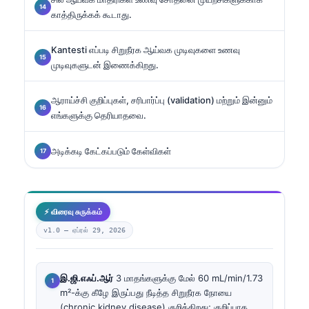
காத்திருக்கக் கூடாது.
Kantesti எப்படி சிறுநீரக ஆய்வக முடிவுகளை உணவு
முடிவுகளுடன் இணைக்கிறது.
ஆராய்ச்சி குறிப்புகள், சரிபார்ப்பு (validation) மற்றும் இன்னும்
எங்களுக்கு தெரியாதவை.
அடிக்கடி கேட்கப்படும் கேள்விகள்
⚡ விரைவு சுருக்கம்
v1.0 —
ஏப்ரல் 29, 2026
இ.ஜி.எஃப்.ஆர்
3 மாதங்களுக்கு மேல் 60 mL/min/1.73
m²-க்கு கீழே இருப்பது நீடித்த சிறுநீரக நோயை
(chronic kidney disease) குறிக்கிறது; குறிப்பாக