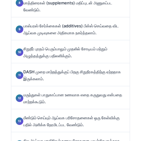
மாத்திரைகள் (supplements) மதிப்புடன் அணுகப்பட
வேண்டும்.
பாஸ்பரஸ் சேர்க்கைகள் (additives) பீன்ஸ் செய்வதை விட
ஆய்வக முடிவுகளை அதிகமாக நகர்த்தலாம்.
சிறுநீர் புரதம் பெரும்பாலும் முதலில் சோடியம் மற்றும்
அழுத்தத்துக்கு பதிலளிக்கும்.
DASH முறை மாற்றத்துக்குப் பிறகு சிறுநீரகத்திற்கு ஏற்றதாக
இருக்கலாம்.
மருந்துகள் பாதுகாப்பான உணவாக எதை கருதுவது என்பதை
மாற்றக்கூடும்.
மீண்டும் செய்யும் ஆய்வக பரிசோதனைகள் ஒரு கேள்விக்கு
பதில் அளிக்க நேரமிடப்பட வேண்டும்.
சில ஆய்வக மாதிரிகள் உணவு சோதனை முயற்சிகளுக்காக