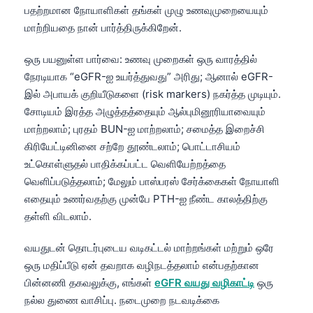
பதற்றமான நோயாளிகள் தங்கள் முழு உணவுமுறையையும்
மாற்றியதை நான் பார்த்திருக்கிறேன்.
ஒரு பயனுள்ள பார்வை: உணவு முறைகள் ஒரு வாரத்தில்
நேரடியாக “eGFR-ஐ உயர்த்துவது” அரிது; ஆனால் eGFR-
இல் அபாயக் குறியீடுகளை (risk markers) நகர்த்த முடியும்.
சோடியம் இரத்த அழுத்தத்தையும் ஆல்புமினூரியாவையும்
மாற்றலாம்; புரதம் BUN-ஐ மாற்றலாம்; சமைத்த இறைச்சி
கிரியேட்டினினை சற்றே தூண்டலாம்; பொட்டாசியம்
உட்கொள்ளுதல் பாதிக்கப்பட்ட வெளியேற்றத்தை
வெளிப்படுத்தலாம்; மேலும் பாஸ்பரஸ் சேர்க்கைகள் நோயாளி
எதையும் உணர்வதற்கு முன்பே PTH-ஐ நீண்ட காலத்திற்கு
தள்ளி விடலாம்.
வயதுடன் தொடர்புடைய வடிகட்டல் மாற்றங்கள் மற்றும் ஒரே
ஒரு மதிப்பீடு ஏன் தவறாக வழிநடத்தலாம் என்பதற்கான
பின்னணி தகவலுக்கு, எங்கள்
eGFR வயது வழிகாட்டி
ஒரு
நல்ல துணை வாசிப்பு. நடைமுறை நடவடிக்கை