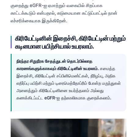
குறைத்து eGFR-ஐ ஏமாற்றும் வகையில் சிறப்பாக
காட்டக்கூடும் என்பதால், கடுமையான கட்டுப்பாட்டில் நான்
எச்சரிக்கையாக இருக்கிறேன்.
கிரியேட்டினின் இறைச்சி, கிரியேட்டின் மற்றும்
கடினமான பயிற்சியால் உயரலாம்.
நிரந்தர சிறுநீரக சேதத்துடன் தொடர்பில்லாத
காரணங்களுக்காகவும் கிரியேட்டினின் உயரலாம்.
சமைத்த
இறைச்சி, கிரியேட்டின் சப்பிளிமெண்ட்கள், நீரிழப்பு, அதிக
எதிர்ப்பு பயிற்சி மற்றும் டிரைமெத்தோப்ரிம் போன்ற மருந்துகள்
அனைத்தும் கிரியேட்டினினை உயர்த்தலாம் அல்லது
கணக்கிடப்பட்ட eGFR-ஐ தற்காலிகமாக குறைக்கலாம்.