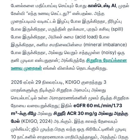
பேனல்களை மதிப்பாய்வு செய்யும் போது
கான்டெஸ்டி AI
, முதல்
கேள்வி “எந்த உணவு கெட்டது?” என்பதல்ல. அந்த
முறைப்படிமம் வடிகட்டல் இழப்பு போல இருக்கிறதா, நீரிழப்பு
போல இருக்கிறதா, மருந்தின் தாக்கமா, புரதம் கசிவு (spill)
போல இருக்கிறதா, அமிலச் சுமை (acid load) போல
இருக்கிறதா, கனிம சமநிலையின்மை (mineral imbalance)
போல இருக்கிறதா, அல்லது வெறும் சத்தமுள்ள (noisy) ஒரு
தனி முடிவா என்பதுதான்; அங்கிருந்தே
சிறுநீரக நோய்க்கான
உணவு முறைகள்
எங்கள் விளக்கம் தொடங்குகிறது.
2026 ஏப்ரல் 29 நிலவரப்படி, KDIGO குறைந்தது 3
மாதங்களுக்கு நீடிக்கும் சிறுநீரக அமைப்பு அல்லது
செயல்பாட்டில் உள்ள அசாதாரணங்களின் மூலம் நீடித்த சிறுநீரக
நோயை வரையறுக்கிறது; இதில்
eGFR 60 mL/min/1.73
m²-க்கு கீழே
அல்லது
சிறுநீர் ACR 30 mg/g அல்லது அதற்கு
மேல்
(KDIGO, 2024) அடங்கும். இந்த காலத் தேவையும்
முக்கியம்; ஜிம் முடிந்த பிறகு வந்த ஒரு கிரியேட்டினின் முடிவு
10 நாட்களில் சாதாரணமாக மாறியிருந்தாலும், அதற்குப் பிறகு