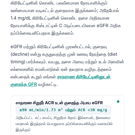
கிரியேட்டினின் கொண்ட பலவீனமான நோயாளிக்கும்
உண்மையான வடிகட்டல் குறைவாக இருக்கலாம்; அதேபோல்
1.4 mg/dL கிரியேட்டினின் கொண்ட தசை அதிகமான
நோயாளிக்கு சிஸ்டாட்டின் C அடிப்படையிலான eGFR அதிக
நம்பிக்கையளிப்பதாக இருக்கலாம்.
eGFR மற்றும் கிரியேட்டினின் முரண்பட்டால், குறைவு
(decline) என்று கருதுவதற்கு முன் உணவு நேரத்தை (diet
timing) பார்க்கவும். வயது, தசை அளவு மற்றும் உடல் அளவின்
எல்லைகளில் சமன்பாடுகள் ஏன் தவறாக வழிநடத்தலாம்
என்பதைக் கூறும் எங்கள்
சாதாரண கிரியேட்டினினுடன்
குறைந்த GFR
வழிகாட்டி.
சாதாரண சிறுநீர் ACR உடன் குறைந்த அபாய eGFR
≥90 mL/min/1.73 m² மற்றும் ACR <30 mg/g
அறியப்பட்ட கட்டமைப்பு சிறுநீரக நோய் இல்லாமல், நிலைமை
மாறாமல் இருந்தால் பொதுவாக நம்பிக்கையளிக்கும் வகையில்
இருக்கும்