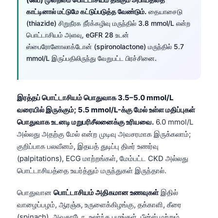
日本語
காட்டினால் மட்டுமே கட்டுப்படுத்த வேண்டும்.
தையாசைடு
Eesti
(thiazide) சிறுநீரக நீர்க்கழிவு மருந்தில் 3.8 mmol/L என்ற
பொட்டாசியம் அளவு, eGFR 28 உடன்
Azərbaycan dili
ஸ்பைரோனோலாக்டோன் (spironolactone) மருந்தில் 5.7
Bosanski
mmol/L இருப்பதிலிருந்து வேறுபட்ட பிரச்சினை.
Svenska
Српски језик
இரத்தப் பொட்டாசியம் பொதுவாக 3.5–5.0 mmol/L
Íslenska
வரையில் இருக்கும்; 5.5 mmol/L-க்கு மேல் உள்ள மதிப்புகள்
Հայերեն
பொதுவாக உடனடி மறுபரிசீலனைக்கு உரியவை.
6.0 mmol/L
Bahasa Indonesia
அல்லது அதற்கு மேல் என்ற முடிவு அவசரமாக இருக்கலாம்;
குறிப்பாக பலவீனம், இதயத் துடிப்பு திடீர் உணர்வு
हिन्दी
(palpitations), ECG மாற்றங்கள், மேம்பட்ட CKD அல்லது
Nederlands
பொட்டாசியத்தை உயர்த்தும் மருந்துகள் இருந்தால்.
Dansk
பொதுவான
பொட்டாசியம் அதிகமான உணவுகள்
இதில்
Български
வாழைப்பழம், ஆரஞ்சு, உருளைக்கிழங்கு, தக்காளி, கீரை
فارسی
(spinach), அவகாடோ, உலர்ந்த பழங்கள், பீன்ஸ் மற்றும்