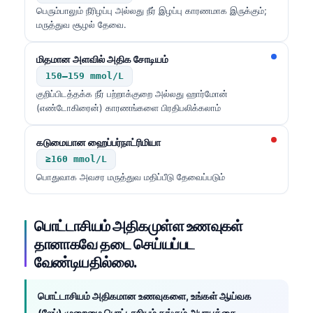
பெரும்பாலும் நீரிழப்பு அல்லது நீர் இழப்பு காரணமாக இருக்கும்;
తెలుగు
மருத்துவ சூழல் தேவை.
मराठी
மிதமான அளவில் அதிக சோடியம்
اردو
150–159 mmol/L
বাংলা
குறிப்பிடத்தக்க நீர் பற்றாக்குறை அல்லது ஹார்மோன்
(எண்டோகிரைன்) காரணங்களை பிரதிபலிக்கலாம்
Shqip
Magyar
கடுமையான ஹைப்பர்நாட்ரிமியா
Slovenščina
≥160 mmol/L
பொதுவாக அவசர மருத்துவ மதிப்பீடு தேவைப்படும்
한국어
Polski
பொட்டாசியம் அதிகமுள்ள உணவுகள்
Lietuvių kalba
தானாகவே தடை செய்யப்பட
Русский
வேண்டியதில்லை.
ქართული
பொட்டாசியம் அதிகமான உணவுகளை, உங்கள் ஆய்வக
Čeština
(லேப்) முறைமை பொட்டாசியம் தங்கும் அபாயத்தை