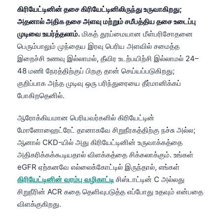
கிரியேட்டினின் தசை கிரியேட்டினிலிருந்து உருவாகிறது;
அதனால் அதிக தசை அளவு மற்றும் சமீபத்திய தசை உடைப்பு
முடிவை உயர்த்தலாம்.
மிகத் தூய்மையான மீள்பரிசோதனை
பெரும்பாலும் முந்தைய இரவு பெரிய அளவில் சமைத்த
இறைச்சி உணவு இல்லாமல், தீவிர உடற்பயிற்சி இல்லாமல் 24–
48 மணி நேரத்திற்குப் பிறகு தான் செய்யப்படுகிறது;
குறிப்பாக அந்த முடிவு ஒரு பரிந்துரையை தீர்மானிக்கப்
போகிறதெனில்.
ஆரோக்கியமான பெரியவர்களில் கிரியேட்டின்
மோனோஹைட்ரேட் தானாகவே சிறுநீரகத்திற்கு நச்சு அல்ல;
ஆனால் CKD-யில் அது கிரியேட்டினின் உருவாக்கத்தை
அதிகரிக்கக்கூடியதால் விளக்கத்தை சிக்கலாக்கும். உங்கள்
eGFR ஏற்கனவே எல்லைக்கோட்டில் இருந்தால், எங்கள்
கிரியேட்டினின் வரம்பு வழிகாட்டி
சிஸ்டாட்டின் C அல்லது
சிறுநீரின் ACR கதை தெளிவுபடுத்த எப்போது உதவும் என்பதை
விளக்குகிறது.