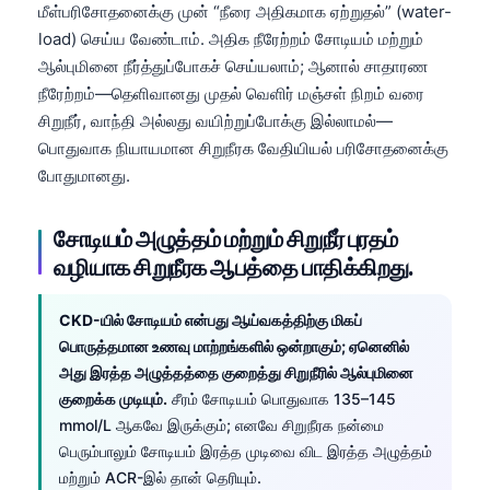
மீள்பரிசோதனைக்கு முன் “நீரை அதிகமாக ஏற்றுதல்” (water-
load) செய்ய வேண்டாம். அதிக நீரேற்றம் சோடியம் மற்றும்
ஆல்புமினை நீர்த்துப்போகச் செய்யலாம்; ஆனால் சாதாரண
நீரேற்றம்—தெளிவானது முதல் வெளிர் மஞ்சள் நிறம் வரை
சிறுநீர், வாந்தி அல்லது வயிற்றுப்போக்கு இல்லாமல்—
பொதுவாக நியாயமான சிறுநீரக வேதியியல் பரிசோதனைக்கு
போதுமானது.
சோடியம் அழுத்தம் மற்றும் சிறுநீர் புரதம்
வழியாக சிறுநீரக ஆபத்தை பாதிக்கிறது.
CKD-யில் சோடியம் என்பது ஆய்வகத்திற்கு மிகப்
பொருத்தமான உணவு மாற்றங்களில் ஒன்றாகும்; ஏனெனில்
அது இரத்த அழுத்தத்தை குறைத்து சிறுநீரில் ஆல்புமினை
குறைக்க முடியும்.
சீரம் சோடியம் பொதுவாக 135–145
mmol/L ஆகவே இருக்கும்; எனவே சிறுநீரக நன்மை
Norsk bokmål
பெரும்பாலும் சோடியம் இரத்த முடிவை விட இரத்த அழுத்தம்
Ślōnskŏ gŏdka
மற்றும் ACR-இல் தான் தெரியும்.