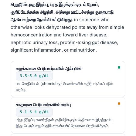
சிறுநீரில் புரத இழப்பு, புரத இழக்கும் குடல் நோய்,
తెలుగు
குறிப்பிடத்தக்க அழற்சி, அல்லது ஊட்டச்சத்து குறைபாடு
मराठी
ஆகியவற்றை நோக்கி சுட்டுகிறது.
in someone who
otherwise looks dehydrated points away from simple
اردو
hemoconcentration and toward liver disease,
বাংলা
nephrotic urinary loss, protein-losing gut disease,
Shqip
significant inflammation, or malnutrition.
Magyar
வழக்கமான பெரியவர்களின் ஆல்புமின்
Slovenščina
3.5-5.0 g/dL
한국어
பல வேதியியல் (chemistry) பேனல்களில் எதிர்பார்க்கப்படும்
Polski
வரம்பு.
Lietuvių kalba
சாதாரண பெரியவர்களின் வரம்பு
Русский
5.1-5.4 g/dL
ქართული
மற்ற நீரிழப்பு உணர்திறன் குறியீடுகளும் அதிகமாக இருந்தால்,
இது பெரும்பாலும் ஹீமோகன்சன்ட்ரேஷனை பிரதிபலிக்கும்.
Čeština