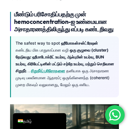
简体中文
மீண்டும் பரிசோதிப்பதற்கு முன்
Română
hemoconcentration-ஐ உண்மையான
Türkçe
அசாதாரணத்திலிருந்து எப்படி கண்டறிவது
Ελληνικά
The safest way to spot
ஹீமோகன்சன்ட்ரேஷன்
Português
கண்டறிய மிக பாதுகாப்பான வழி
ஒரு குழுவை (cluster)
Español
தேடுவது: ஹீமாடோக்ரிட் உயர்வு, ஆல்புமின் உயர்வு, BUN
உயர்வு, கிரியேட்டினின் மட்டும் சற்றே உயர்வு, மற்றும் செறிவான
Italiano
சிறுநீர்
. .
சிறுநீர்ப் பரிசோதனை
தனியாக ஒரு அசாதாரண
עִבְרִית
முடிவு பலவீனமான ஆதாரம்; ஒருங்கிணைந்த (coherent)
Français
முறை மிகவும் வலுவானது, மேலும் ஒரு எளிய.
العربية
Deutsch
English
தமிழ்