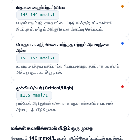
மிதமான ஹைப்பர்நாட்ரிமியா
146-149 mmol/L
பெரும்பாலும் நீர் குறைபாட்டை பிரதிபலிக்கும்; உட்கொள்ளல்,
இழப்புகள், மற்றும் அறிகுறிகளை மீளாய்வு செய்யவும்.
பொதுவாக எதிர்வினை சார்ந்தது மற்றும் அவசரநிலை
அல்ல
150-154 mmol/L
உடனடி மருத்துவ மதிப்பாய்வு நியாயமானது, குறிப்பாக பலவீனம்
அல்லது குழப்பம் இருந்தால்.
முக்கியம்/உயர் (Critical/High)
≥155 mmol/L
நரம்பியல் அறிகுறிகள் விரைவாக உருவாகக்கூடும் என்பதால்
அவசர மதிப்பீடு தேவை.
Norsk bokmål
மக்கள் கவனிக்காமல் விடும் ஒரு முறை
Ślōnskŏ gŏdka
சோடியம்
140 mmol/L
உடன், ஆர்த்தோஸ்டாட்டிக் மயக்கம்,