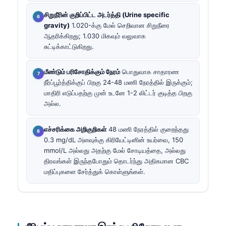
சிறுநீரின் குறிப்பிட்ட அடர்த்தி (Urine specific
gravity)
1.020-க்கு மேல் செறிவான சிறுநீரை
ஆதரிக்கிறது; 1.030 மிகவும் வலுவாக
சுட்டிக்காட்டுகிறது.
மீண்டும் பரிசோதிக்கும் நேரம்
பொதுவாக சாதாரண
நீர்ப்பூர்த்திக்குப் பிறகு 24-48 மணி நேரத்தில் இருக்கும்;
மாதிரி எடுப்பதற்கு முன் உடனே 1-2 லிட்டர் குடித்த பிறகு
அல்ல.
எச்சரிக்கை அறிகுறிகள்
48 மணி நேரத்தில் குறைந்தது
0.3 mg/dL அளவுக்கு கிரியேட்டினின் உயர்வை, 150
mmol/L அல்லது அதற்கு மேல் சோடியத்தை, அல்லது
திரவங்கள் இருந்தபோதும் தொடர்ந்து அதிகமான CBC
மதிப்புகளை சேர்த்துக் கொள்ளுங்கள்.