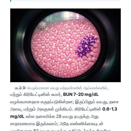
படம் 3:
பெரும்பாலான வயது வந்தவர்களின் ஆய்வகங்களில்,.
மற்றும் கிரியேட்டினின் சுமார்,
BUN 7-20 mg/dL
வழக்கமானதாக கருதப்படுகின்றன; இருப்பினும் வயது, தசை
அளவு, மற்றும் அலகுகள் முக்கியம். கிரியேட்டினின்
0.6-1.3
mg/dL
உள்ள தசைமிக்க 28 வயது நபருக்கு அது
சாதாரணமாக இருக்கலாம்; அதே எண்ணிக்கையுடன்
பலவீனமான 82 வயது நபருக்கு குறிப்பிடத்தக்க சிறுநீரக