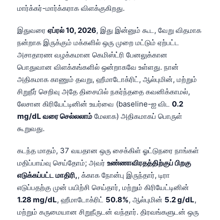
மார்க்கர்-மார்க்கராக விளக்குகிறது.
இதுவரை
ஏப்ரல் 10, 2026
, இது இன்னும் கூட, வேறு விதமாக
நன்றாக இருக்கும் மக்களில் ஒரு முறை மட்டும் ஏற்பட்ட
அசாதாரண வழக்கமான கெமிஸ்ட்ரி பேனலுக்கான
பொதுவான விளக்கங்களில் ஒன்றாகவே உள்ளது. நான்
அதிகமாக காணும் தவறு, ஹீமாடோக்ரிட், ஆல்புமின், மற்றும்
சிறுநீர் செறிவு அதே திசையில் நகர்ந்ததை கவனிக்காமல்,
லேசான கிரியேட்டினின் உயர்வை (baseline-ஐ விட
0.2
mg/dL வரை செல்லலாம்
மேலாக) அதிகமாகப் பொருள்
கூறுவது.
கடந்த மாதம், 37 வயதான ஒரு சைக்கிள் ஓட்டுநரை நாங்கள்
மதிப்பாய்வு செய்தோம்; அவர்
உண்ணாவிரதத்திற்குப் பிறகு
எடுக்கப்பட்ட மாதிரி,
, க்காக நோன்பு இருந்தார், டிரா
எடுப்பதற்கு முன் பயிற்சி செய்தார், மற்றும் கிரியேட்டினின்
1.28 mg/dL
, ஹீமாடோக்ரிட்
50.8%
, ஆல்புமின்
5.2 g/dL
,
மற்றும் கருமையான சிறுநீருடன் வந்தார். திரவங்களுடன் ஒரு