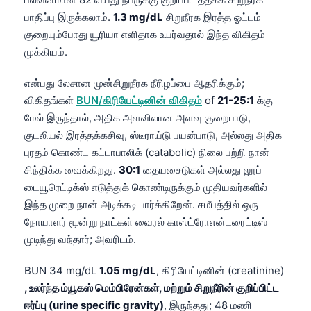
பாதிப்பு இருக்கலாம்.
1.3 mg/dL
சிறுநீரக இரத்த ஓட்டம்
குறையும்போது யூரியா எளிதாக உயர்வதால் இந்த விகிதம்
முக்கியம்.
என்பது லேசான முன்சிறுநீரக நீரிழப்பை ஆதரிக்கும்;
விகிதங்கள்
BUN/கிரியேட்டினின் விகிதம்
of
21-25:1
க்கு
மேல் இருந்தால், அதிக அளவிலான அளவு குறைபாடு,
குடலியல் இரத்தக்கசிவு, ஸ்டீராய்டு பயன்பாடு, அல்லது அதிக
புரதம் கொண்ட கட்டாபாலிக் (catabolic) நிலை பற்றி நான்
சிந்திக்க வைக்கிறது.
30:1
தையசைடுகள் அல்லது லூப்
டையூரெட்டிக்ஸ் எடுத்துக் கொண்டிருக்கும் முதியவர்களில்
இந்த முறை நான் அடிக்கடி பார்க்கிறேன். சமீபத்தில் ஒரு
நோயாளர் மூன்று நாட்கள் வைரல் காஸ்ட்ரோஎன்டரைட்டிஸ்
முடிந்து வந்தார்; அவரிடம்.
BUN 34 mg/dL
1.05 mg/dL
, கிரியேட்டினின் (creatinine)
, உலர்ந்த ம்யூகஸ் மெம்பிரேன்கள், மற்றும் சிறுநீரின் குறிப்பிட்ட
ஈர்ப்பு (urine specific gravity)
, இருந்தது; 48 மணி