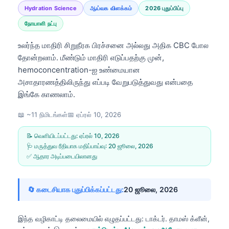
Hydration Science
ஆய்வக விளக்கம்
2026 புதுப்பிப்பு
நோயாளி நட்பு
உலர்ந்த மாதிரி சிறுநீரக பிரச்சனை அல்லது அதிக CBC போல
தோன்றலாம். மீண்டும் மாதிரி எடுப்பதற்கு முன்,
hemoconcentration-ஐ உண்மையான
அசாதாரணத்திலிருந்து எப்படி வேறுபடுத்துவது என்பதை
இங்கே காணலாம்.
📖 ~11 நிமிடங்கள்
📅
ஏப்ரல் 10, 2026
📝 வெளியிடப்பட்டது:
ஏப்ரல் 10, 2026
🩺 மருத்துவ ரீதியாக மதிப்பாய்வு:
20 ஜூலை, 2026
✅ ஆதார அடிப்படையிலானது
🔄 கடைசியாக புதுப்பிக்கப்பட்டது:
20 ஜூலை, 2026
இந்த வழிகாட்டி தலைமையில் எழுதப்பட்டது:
டாக்டர். தாமஸ் க்ளீன்,