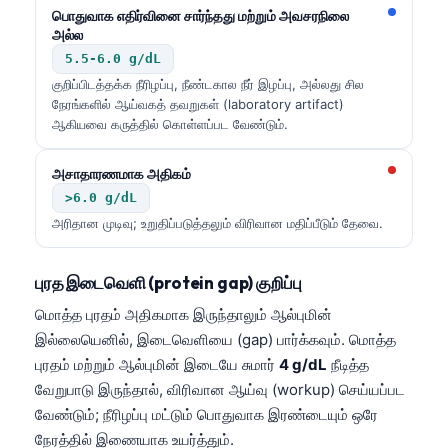
日本語
பொதுவாக எதிர்வினை சார்ந்தது மற்றும் அவசரநிலை
அல்ல
Eesti
5.5-6.0 g/dL
Azərbaycan dili
குறிப்பிடத்தக்க நீரிழப்பு, நீண்டகால நீர் இழப்பு, அல்லது சில
நேரங்களில் ஆய்வகத் தவறுகள் (laboratory artifact)
Bosanski
ஆகியவை கருத்தில் கொள்ளப்பட வேண்டும்.
Svenska
அசாதாரணமாக அதிகம்
Српски језик
>6.0 g/dL
Íslenska
அரிதான முடிவு; உறுதிப்படுத்தலும் விரிவான மதிப்பீடும் தேவை.
Հայերեն
Bahasa Indonesia
புரத இடைவெளி (protein gap) குறிப்பு
हिन्दी
மொத்த புரதம் அதிகமாக இருந்தாலும் ஆல்புமின்
இல்லையெனில், இடைவெளியை (gap) பார்க்கவும். மொத்த
Nederlands
புரதம் மற்றும் ஆல்புமின் இடையே சுமார்
4 g/dL
நீடித்த
Dansk
வேறுபாடு இருந்தால், விரிவான ஆய்வு (workup) செய்யப்பட
Български
வேண்டும்; நீரிழப்பு மட்டும் பொதுவாக இரண்டையும் ஒரே
நேரத்தில் இணையாக உயர்த்தும்.
فارسی