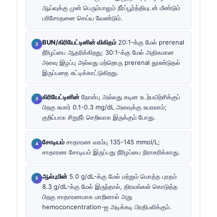
ஆய்வுக்கு முன் பெரும்பாலும் நீர்ப்பூர்த்தியுடன் மீண்டும்
பரிசோதனை செய்ய வேண்டும்.
BUN/கிரியேட்டினின் விகிதம்
20:1-க்கு மேல் prerenal
நீரிழப்பை ஆதரிக்கிறது; 30:1-க்கு மேல் அதிகமான
அளவு இழப்பு அல்லது மற்றொரு prerenal தூண்டுதல்
இருப்பதை சுட்டிக்காட்டுகிறது.
கிரியேட்டினின்
நோன்பு அல்லது கடின உடற்பயிற்சிக்குப்
பிறகு சுமார் 0.1-0.3 mg/dL அளவுக்கு உயரலாம்;
குறிப்பாக சிறுநீர் செறிவாக இருக்கும் போது.
சோடியம்
சாதாரண வரம்பு 135-145 mmol/L;
சாதாரண சோடியம் இருப்பது நீரிழப்பை நிராகரிக்காது.
ஆல்புமின்
5.0 g/dL-க்கு மேல் மற்றும் மொத்த புரதம்
8.3 g/dL-க்கு மேல் இருந்தால், திரவங்கள் கொடுத்த
பிறகு சாதாரணமாக மாறினால் அது
hemoconcentration-ஐ அடிக்கடி பிரதிபலிக்கும்.