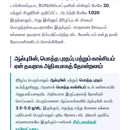
டாக்கிகார்டியா, BUN/கிரியாட்டினின் விகிதம் மேலே
20
,
Frysk
மற்றும் சிறுநீரின் குறிப்பிட்ட அடர்த்தி மேலே
1.020
Esperanto
இருந்தாலும், அது இன்னும் நீரிழப்புடன் மிகவும்
Беларуская мова
பொருந்தக்கூடியதாகவே இருக்கும். சாதாரண சோடியம்
உங்களை தவறாக நிம்மதிப்படுத்த விட வேண்டாம் என்று நான்
Татар теле
நோயாளிகளிடம் சொல்கிறேன்.
Кыргызча
ئۇيغۇرچە
ஆல்புமின், மொத்த புரதம், மற்றும் கால்சியம்
Cebuano
ஏன் தவறாக அதிகமாகத் தோன்றலாம்
Basa Jawa
நீரிழப்பு பெரும்பாலும்
ஆல்புமின்
மற்றும்
மொத்த புரதம்
ພາສາລາວ
உயர்த்துகிறது; அதனால்
மொத்த கால்சியம்
உடல் உண்மையில்
Монгол
அனுபவிப்பதைவிட அதிகமாக இருப்பதாகத் தோன்றச்
செய்யலாம். பெரும்பாலான ஆய்வகங்களில் ஆல்புமின் சுமார்
Afrikaans
3.5-5.0 g/dL
; இருக்கும்; அதற்கு சற்று மேலான எல்லை
العربية المغربية
மதிப்புகள் பெரும்பாலும் புதிய நோயை விட திரவக் குவிப்பு
Occitan
காரணமாகவே இருக்கும்—எங்கள்
சீரம் புரதங்கள்
வழிகாட்டியை
.