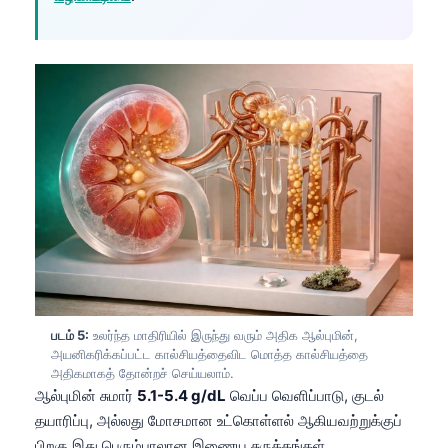
Gàidhlig
Euskara
Македонски јазик
Latviešu valoda
Galego
অসমীয়া
සිංහල
سنڌي
پښتو
Slovenčina
படம் 5:
உலர்ந்த மாதிரியில் இருந்து வரும் அதிக ஆல்புமின்,
அயனிகரிக்கப்பட்ட கால்சியத்தைவிட மொத்த கால்சியத்தை
Hrvatski
அதிகமாகத் தோன்றச் செய்யலாம்.
ஆல்புமின் சுமார்
5.1-5.4 g/dL
வெப்ப வெளிப்பாடு, குடல்
Suomi
தயாரிப்பு, அல்லது மோசமான உட்கொள்ளல் ஆகியவற்றுக்குப்
Қазақ тілі
பிறகு இது பெரும்பாலான இணைய சுருக்கங்கள்