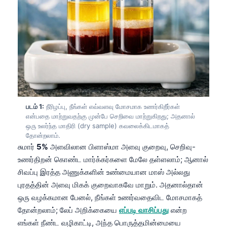
படம் 1:
நீரிழப்பு, நீங்கள் எவ்வளவு மோசமாக உணர்கிறீர்கள்
என்பதை மாற்றுவதற்கு முன்பே செறிவை மாற்றுகிறது; அதனால்
ஒரு உலர்ந்த மாதிரி (dry sample) கவலைக்கிடமாகத்
தோன்றலாம்.
சுமார்
5%
அளவிலான பிளாஸ்மா அளவு குறைவு, செறிவு-
உணர்திறன் கொண்ட மார்க்கர்களை மேலே தள்ளலாம்; ஆனால்
சிவப்பு இரத்த அணுக்களின் உண்மையான மாஸ் அல்லது
புரதத்தின் அளவு மிகக் குறைவாகவே மாறும். அதனால்தான்
ஒரு வழக்கமான பேனல், நீங்கள் உணர்வதைவிட மோசமாகத்
தோன்றலாம்; லேப் அறிக்கையை
எப்படி வாசிப்பது
என்ற
எங்கள் நீண்ட வழிகாட்டி, அந்த பொருத்தமின்மையை