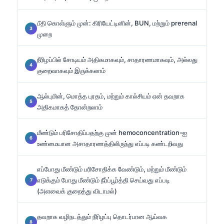
பீதி கொள்ளும் முன்: கிரியேட்டினின், BUN, மற்றும் prerenal
முறை
நீரிழப்பில் சோடியம் அதிகமாகவும், சாதாரணமாகவும், அல்லது
குறைவாகவும் இருக்கலாம்
ஆல்புமின், மொத்த புரதம், மற்றும் கால்சியம் ஏன் தவறாக
அதிகமாகத் தோன்றலாம்
மீண்டும் பரிசோதிப்பதற்கு முன் hemoconcentration-ஐ
உண்மையான அசாதாரணத்திலிருந்து எப்படி கண்டறிவது
எப்போது மீண்டும் பரிசோதிக்க வேண்டும், மற்றும் மீண்டும்
எடுக்கும் போது மீண்டும் நீர்ப்பூர்த்தி செய்வது எப்படி
(அளவைக் குறைத்து விடாமல்)
தவறாக வழிநடத்தும் நீரிழப்பு தொடர்பான ஆய்வக