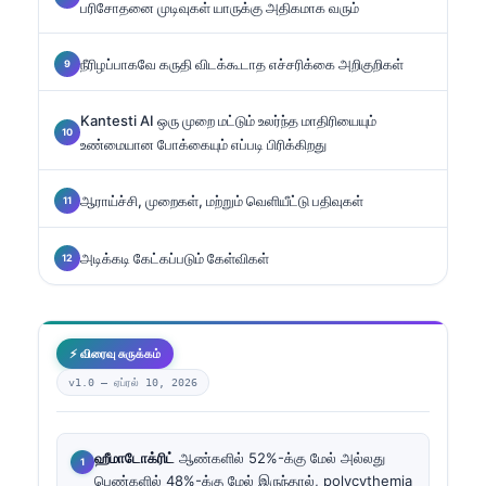
பரிசோதனை முடிவுகள் யாருக்கு அதிகமாக வரும்
நீரிழப்பாகவே கருதி விடக்கூடாத எச்சரிக்கை அறிகுறிகள்
Kantesti AI ஒரு முறை மட்டும் உலர்ந்த மாதிரியையும்
உண்மையான போக்கையும் எப்படி பிரிக்கிறது
ஆராய்ச்சி, முறைகள், மற்றும் வெளியீட்டு பதிவுகள்
அடிக்கடி கேட்கப்படும் கேள்விகள்
⚡ விரைவு சுருக்கம்
v1.0 —
ஏப்ரல் 10, 2026
ஹீமாடோக்ரிட்
ஆண்களில் 52%-க்கு மேல் அல்லது
பெண்களில் 48%-க்கு மேல் இருந்தால், polycythemia