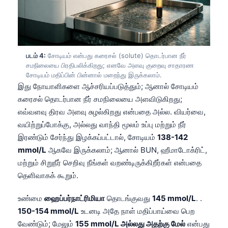
படம் 4:
சோடியம் என்பது கரைசல் (solute) தொடர்பான நீர்
சமநிலையை பிரதிபலிக்கிறது; எனவே அளவு குறைவு சாதாரண
சோடியம் மதிப்பின் பின்னால் மறைந்து இருக்கலாம்.
இது நோயாளிகளை ஆச்சரியப்படுத்தும்; ஆனால் சோடியம்
கரைசல் தொடர்பான நீர் சமநிலையை அளவிடுகிறது;
எவ்வளவு திரவ அளவு சுழல்கிறது என்பதை அல்ல. வியர்வை,
வயிற்றுப்போக்கு, அல்லது வாந்தி மூலம் உப்பு மற்றும் நீர்
இரண்டும் சேர்ந்து இழக்கப்பட்டால், சோடியம்
138-142
mmol/L
ஆகவே இருக்கலாம்; ஆனால் BUN, ஹீமாடோக்ரிட்,
மற்றும் சிறுநீர் செறிவு நீங்கள் வறண்டிருக்கிறீர்கள் என்பதை
தெளிவாகக் கூறும்.
உண்மை
ஹைப்பர்நாட்ரிமியா
தொடங்குவது
145 mmol/L
. .
150-154 mmol/L
உடனடி அதே நாள் மதிப்பாய்வை பெற
வேண்டும்; மேலும்
155 mmol/L அல்லது அதற்கு மேல்
என்பது