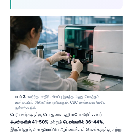
படம் 2:
உலர்ந்த மாதிரி, சிவப்பு இரத்த அணு மொத்தம்
உண்மையில் அதிகரிக்காதபோதும், CBC எண்களை மேலே
தள்ளக்கூடும்.
பெரியவர்களுக்கு பொதுவாக ஹீமாடோகிரிட் சுமார்
ஆண்களில் 41-50%
மற்றும்
பெண்களில் 36-44%
,
இருப்பினும், சில ஐரோப்பிய ஆய்வகங்கள் பெண்களுக்கு சற்று