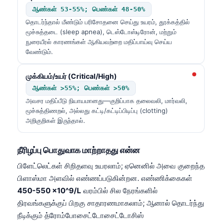
ஆண்கள் 53-55%; பெண்கள் 48-50%
தொடர்ந்தால் மீண்டும் பரிசோதனை செய்து உயரம், தூக்கத்தில்
மூச்சுத்தடை (sleep apnea), டெஸ்டோஸ்டிரோன், மற்றும்
நுரையீரல் காரணங்கள் ஆகியவற்றை மதிப்பாய்வு செய்ய
வேண்டும்.
முக்கியம்/உயர் (Critical/High)
ஆண்கள் >55%; பெண்கள் >50%
அவசர மதிப்பீடு நியாயமானது—குறிப்பாக தலைவலி, மார்வலி,
மூச்சுத்திணறல், அல்லது கட்டி/கட்டிப்பிடிப்பு (clotting)
அறிகுறிகள் இருந்தால்.
நீரிழப்பு பொதுவாக மாற்றாதது என்ன
பிளேட்லெட்கள் சிறிதளவு உயரலாம்; ஏனெனில் அவை குறைந்த
பிளாஸ்மா அளவில் எண்ணப்படுகின்றன. எண்ணிக்கைகள்
450-550 ×10^9/L
வரம்பில் சில நேரங்களில்
திரவங்களுக்குப் பிறகு சாதாரணமாகலாம்; ஆனால் தொடர்ந்து
நீடிக்கும் த்ரோம்போசைட்டோசைட்டோசிஸ்