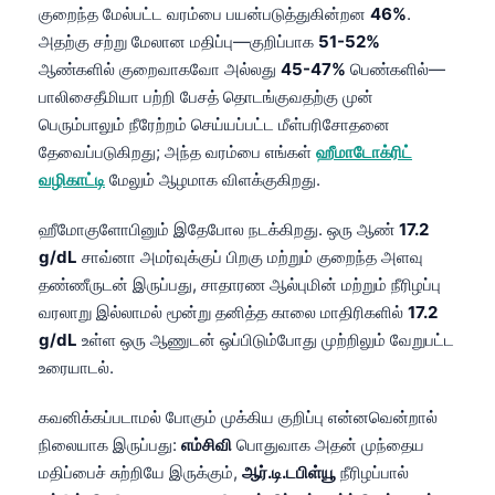
குறைந்த மேல்பட்ட வரம்பை பயன்படுத்துகின்றன
46%
.
அதற்கு சற்று மேலான மதிப்பு—குறிப்பாக
51-52%
ஆண்களில் குறைவாகவோ அல்லது
45-47%
பெண்களில்—
பாலிசைதீமியா பற்றி பேசத் தொடங்குவதற்கு முன்
பெரும்பாலும் நீரேற்றம் செய்யப்பட்ட மீள்பரிசோதனை
தேவைப்படுகிறது; அந்த வரம்பை எங்கள்
ஹீமாடோக்ரிட்
வழிகாட்டி
மேலும் ஆழமாக விளக்குகிறது.
ஹீமோகுளோபினும் இதேபோல நடக்கிறது. ஒரு ஆண்
17.2
g/dL
சாவ்னா அமர்வுக்குப் பிறகு மற்றும் குறைந்த அளவு
தண்ணீருடன் இருப்பது, சாதாரண ஆல்புமின் மற்றும் நீரிழப்பு
வரலாறு இல்லாமல் மூன்று தனித்த காலை மாதிரிகளில்
17.2
g/dL
உள்ள ஒரு ஆணுடன் ஒப்பிடும்போது முற்றிலும் வேறுபட்ட
உரையாடல்.
கவனிக்கப்படாமல் போகும் முக்கிய குறிப்பு என்னவென்றால்
நிலையாக இருப்பது:
எம்சிவி
பொதுவாக அதன் முந்தைய
மதிப்பைச் சுற்றியே இருக்கும்,
ஆர்.டி.டபிள்யூ
நீரிழப்பால்