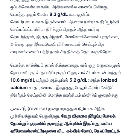
Català
ஒப்புக்கொள்வதைவிட அதிகமாகவே காணப்படுகிறது.
மொத்த புரதம் மேலே
8.3 g/dL
கூட குவிப்பு
O‘zbekcha
தொடர்புடையதாக இருக்கலாம்; ஆனால் நன்றாக நீர்ப்பூர்த்தி
Українська
செய்யப்பட்ட மீள்மாதிரிக்குப் பிறகும் அந்த உயர்வு
አማርኛ
தொடர்ந்தால், நீடித்த அழற்சி, மோனோக்ளோனல் புரதங்கள்,
அல்லது புரத இடைவெளி விரிவடையச் செய்யும் பிற
Kiswahili
காரணங்களைப் பற்றி நான் சிந்திக்கத் தொடங்குகிறேன்.
ភាសាខ្មែរ
ဗမာစာ
மொத்த கால்சியம் தான் சிக்கலானது. என் ஒரு அறுவைமுன்
நோயாளி, குடல் தயாரிப்புக்குப் பிறகு கால்சியம் உடன் வந்தார்
ไทย
10.6 mg/dL
மற்றும் ஆல்புமின்
5.2 g/dL
; அந்த
ionized
Tagalog
calcium
சாதாரணமாக இருந்தது, மேலும் அவர் மீண்டும்
Tiếng Việt
நீரேற்றம் செய்தபின் மொத்த கால்சியம் மீண்டும் குறைந்தது.
Bahasa Melayu
தலைகீழ் (reverse) முறை மருத்துவ ரீதியாக அதிக
മലയാളം
முக்கியத்துவம் பெறுகிறது.
வேறு விதமாக நீரிழப்பு போலத்
ಕನ್ನಡ
தோன்றும் ஒருவரில் குறைந்த ஆல்புமின் இருப்பது, எளிய
ஹீமோகன்சன்ட்ரேஷனை விட, கல்லீரல் நோய், நெஃப்ரோட்டிக்
ગુજરાતી