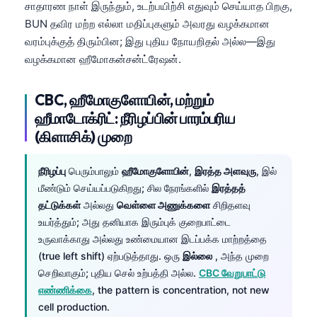
சாதாரண நாள் இருந்தும், உடற்பயிற்சி எதுவும் செய்யாத பிறகு,
BUN தவிர மற்ற எல்லா மதிப்புகளும் அவரது வழக்கமான
வரம்புக்குத் திரும்பின; இது புதிய நோயறிதல் அல்ல—இது
வழக்கமான ஹீமோகன்சன்ட்ரேஷன்.
CBC, ஹீமோகுளோபின், மற்றும்
ஹீமாடோக்ரிட்: நீரிழப்பின் பாரம்பரிய
(கிளாசிக்) முறை
நீரிழப்பு
பெரும்பாலும்
ஹீமோகுளோபின்
,
இரத்த அளவுரு
, இல்
மீண்டும் செய்யப்படுகிறது; சில நேரங்களில்
இரத்தத்
தட்டுக்கள்
அல்லது
வெள்ளை அணுக்களை
சிறிதளவு
உயர்த்தும்; அது தனியாக இரும்புக் குறைபாட்டை
உருவாக்காது அல்லது உண்மையான இடப்பக்க மாற்றத்தை
(true left shift) ஏற்படுத்தாது. ஒரு
இல்லை
, அந்த முறை
செறிவாகும்; புதிய செல் உற்பத்தி அல்ல.
CBC வேறுபாட்டு
எண்ணிக்கை
, the pattern is concentration, not new
cell production.