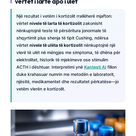
vërtet i lartë apo i ulët
Një rezultat i vetëm i kortizolit rrallëherë mjafton:
vërtet
nivele të larta të kortizolit
zakonisht
nënkuptojnë teste të përsëritura jonormale të
shqyrtimit plus shenja të tipit Cushing, ndërsa
vërtet
nivele të ulëta të kortizolit
nënkuptojnë një
vlerë të ulët në mëngjes me simptoma, të dhëna për
elektrolitet, historik të mjekimeve ose stimulim
ACTH i dështuar. Interpretimi ynë
Kantesti AI
fillon
duke krahasuar numrin me metodën e laboratorit,
njësitë, medikamentet dhe rezultatet përkatëse—jo
vetëm vlerën e kortizolit.