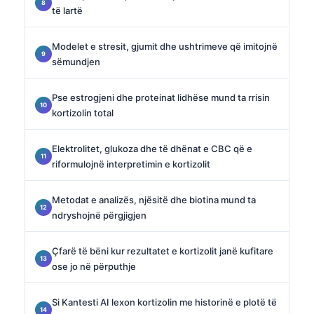
të lartë
Modelet e stresit, gjumit dhe ushtrimeve që imitojnë
sëmundjen
Pse estrogjeni dhe proteinat lidhëse mund ta rrisin
kortizolin total
Elektrolitet, glukoza dhe të dhënat e CBC që e
riformulojnë interpretimin e kortizolit
Metodat e analizës, njësitë dhe biotina mund ta
ndryshojnë përgjigjen
Çfarë të bëni kur rezultatet e kortizolit janë kufitare
ose jo në përputhje
Si Kantesti AI lexon kortizolin me historinë e plotë të