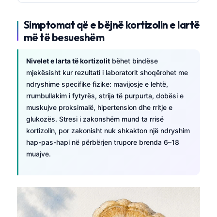
Simptomat që e bëjnë kortizolin e lartë
më të besueshëm
Nivelet e larta të kortizolit
bëhet bindëse
mjekësisht kur rezultati i laboratorit shoqërohet me
ndryshime specifike fizike: mavijosje e lehtë,
rrumbullakim i fytyrës, strija të purpurta, dobësi e
muskujve proksimalë, hipertension dhe rritje e
glukozës. Stresi i zakonshëm mund ta rrisë
kortizolin, por zakonisht nuk shkakton një ndryshim
hap-pas-hapi në përbërjen trupore brenda 6–18
muajve.