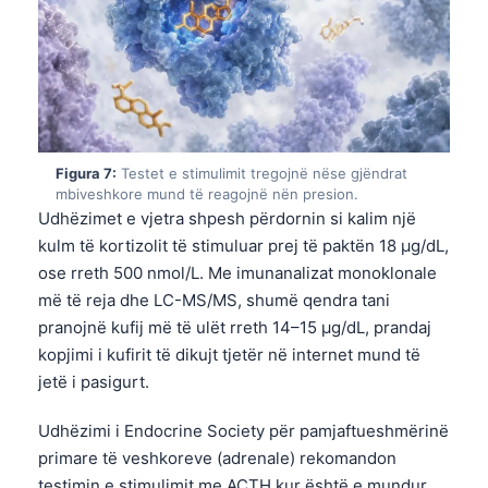
日本語
Eesti
Azərbaycan dili
Bosanski
Svenska
Figura 7:
Testet e stimulimit tregojnë nëse gjëndrat
Српски језик
mbiveshkore mund të reagojnë nën presion.
Udhëzimet e vjetra shpesh përdornin si kalim një
Íslenska
kulm të kortizolit të stimuluar prej të paktën 18 µg/dL,
Հայերեն
ose rreth 500 nmol/L. Me imunanalizat monoklonale
Bahasa Indonesia
më të reja dhe LC-MS/MS, shumë qendra tani
pranojnë kufij më të ulët rreth 14–15 µg/dL, prandaj
हिन्दी
kopjimi i kufirit të dikujt tjetër në internet mund të
Nederlands
jetë i pasigurt.
Dansk
Udhëzimi i Endocrine Society për pamjaftueshmërinë
Български
primare të veshkoreve (adrenale) rekomandon
فارسی
testimin e stimulimit me ACTH kur është e mundur