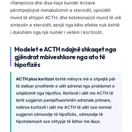
rifampicina dhe disa ilaçe kundër krizave
përshpejtojnë metabolizmin e steroidit, opioidët
mund të shtypin ACTH, dhe ketokonazoli mund të ulë
sintezën e steroidit; asnjë nga këto efekte nuk është
i dukshëm nga një numër i vetëm i kortizolit.
Modelet e ACTH ndajnë shkaqet nga
gjëndrat mbiveshkore nga ato të
hipofizës
ACTH plus kortizol
është mënyra më e shpejtë për
të dalluar prodhimin e ulët adrenal nga problemet e
sinjalizimit nga hipofiza. Kortizoli i ulët me ACTH të
lartë sugjeron pamjaftueshmëri adrenale primare,
ndërsa kortizoli i ulët me ACTH të ulët ose normal
sugjeron sëmundje të hipofizës, sëmundje të
Norsk bokmål
hipotalamusit ose shtypje të lidhur me ilaçe.
Ślōnskŏ gŏdka