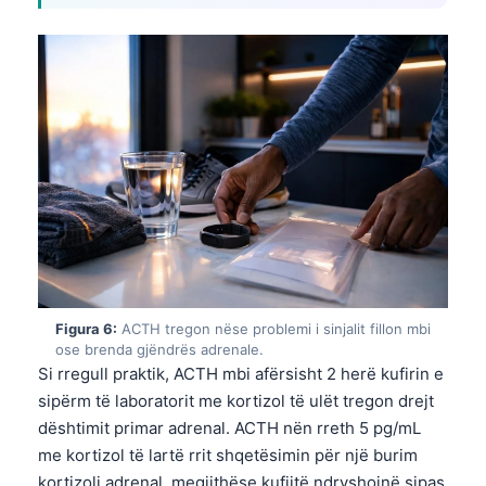
Frysk
Esperanto
Беларуская мова
Татар теле
Кыргызча
ئۇيغۇرچە
Cebuano
Basa Jawa
ພາສາລາວ
Figura 6:
ACTH tregon nëse problemi i sinjalit fillon mbi
Монгол
ose brenda gjëndrës adrenale.
Si rregull praktik, ACTH mbi afërsisht 2 herë kufirin e
Afrikaans
sipërm të laboratorit me kortizol të ulët tregon drejt
العربية المغربية
dështimit primar adrenal. ACTH nën rreth 5 pg/mL
Occitan
me kortizol të lartë rrit shqetësimin për një burim
kortizoli adrenal, megjithëse kufijtë ndryshojnë sipas