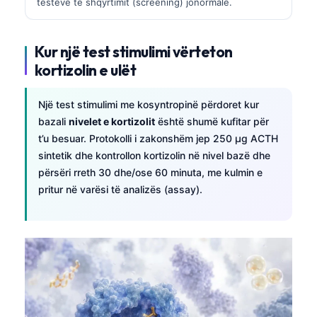
testeve të shqyrtimit (screening) jonormale.
தமிழ்
తెలుగు
Kur një test stimulimi vërteton
kortizolin e ulët
मराठी
اردو
Një test stimulimi me kosyntropinë përdoret kur
বাংলা
bazali
nivelet e kortizolit
është shumë kufitar për
Magyar
t’u besuar. Protokolli i zakonshëm jep 250 µg ACTH
sintetik dhe kontrollon kortizolin në nivel bazë dhe
Slovenščina
përsëri rreth 30 dhe/ose 60 minuta, me kulmin e
한국어
pritur në varësi të analizës (assay).
Polski
Lietuvių kalba
Русский
ქართული
Čeština