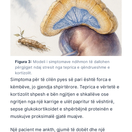
Figura 3:
Modeli i simptomave ndihmon të dallohen
përgjigjet ndaj stresit nga teprica e qëndrueshme e
kortizolit.
Simptoma për të cilën pyes së pari është forca e
këmbëve, jo gjendja shpirtërore. Teprica e vërtetë e
kortizolit shpesh e bën ngjitjen e shkallëve ose
ngritjen nga një karrige e ulët papritur të vështirë,
sepse glukokortikoidet e shpërbëjnë proteinën e
muskujve proksimalë gjatë muajve.
Një pacient me ankth, gjumë të dobët dhe një