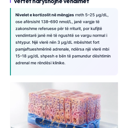
vërtet ndryshojnë vendimet
Nivelet e kortizolit në mëngjes
rreth 5–25 µg/dL,
ose afërsisht 138–690 nmol/L, janë vargje të
zakonshme referuese për të rriturit, por kufijtë
vendimtarë janë më të ngushtë se vargu normal i
shtypur. Një vlerë nën 3 µg/dL mbështet fort
pamjaftueshmërinë adrenale, ndërsa një vlerë mbi
15–18 µg/dL shpesh e bën të pamundur dështimin
adrenal me rëndësi klinike.