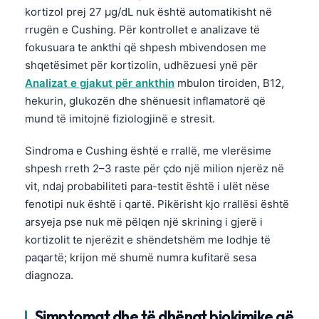
kortizol prej 27 µg/dL nuk është automatikisht në
rrugën e Cushing. Për kontrollet e analizave të
fokusuara te ankthi që shpesh mbivendosen me
shqetësimet për kortizolin, udhëzuesi ynë për
Analizat e gjakut për ankthin
mbulon tiroiden, B12,
hekurin, glukozën dhe shënuesit inflamatorë që
mund të imitojnë fiziologjinë e stresit.
Sindroma e Cushing është e rrallë, me vlerësime
shpesh rreth 2–3 raste për çdo një milion njerëz në
vit, ndaj probabiliteti para-testit është i ulët nëse
fenotipi nuk është i qartë. Pikërisht kjo rrallësi është
arsyeja pse nuk më pëlqen një skrining i gjerë i
kortizolit te njerëzit e shëndetshëm me lodhje të
paqartë; krijon më shumë numra kufitarë sesa
diagnoza.
Simptomat dhe të dhënat biokimike që