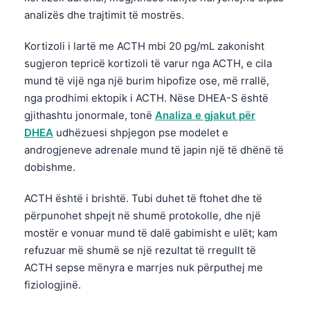
Gàidhlig
analizës dhe trajtimit të mostrës.
Euskara
Kortizoli i lartë me ACTH mbi 20 pg/mL zakonisht
Македонски јазик
sugjeron tepricë kortizoli të varur nga ACTH, e cila
Latviešu valoda
mund të vijë nga një burim hipofize ose, më rrallë,
Galego
nga prodhimi ektopik i ACTH. Nëse DHEA-S është
gjithashtu jonormale, tonë
Analiza e gjakut për
অসমীয়া
DHEA
udhëzuesi shpjegon pse modelet e
සිංහල
androgjeneve adrenale mund të japin një të dhënë të
سنڌي
dobishme.
پښتو
ACTH është i brishtë. Tubi duhet të ftohet dhe të
përpunohet shpejt në shumë protokolle, dhe një
Slovenčina
mostër e vonuar mund të dalë gabimisht e ulët; kam
refuzuar më shumë se një rezultat të rregullt të
Hrvatski
ACTH sepse mënyra e marrjes nuk përputhej me
Suomi
fiziologjinë.
Қазақ тілі