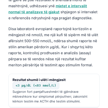
mashtrojnë, udhëzuesi ynë
mjetet e intervalit
normal të analizave të gjakut
shpjegon si intervalet
e referencës ndryshojnë nga pragjet diagnostike.
Disa laboratorë evropianë raportojnë kortizolin e
mëngjesit në nmol/L me një kufi të sipërm më të ulët
afërsisht 500–550 nmol/L, ndërsa shumë raporte në
stilin amerikan përdorin µg/dL. Kur i shqyrtoj këto
raporte, kontrolloj prodhuesin e analizës (assay)
përpara se të vendos nëse një rezultat kufitar
meriton përsëritje të testimit apo stimulim formal.
Rezultat shumë i ulët i mëngjesit
<3 µg/dL (<83 nmol/L)
Sugjeron fort pamjaftueshmëri të gjëndrave
mbiveshkore kur simptomat përputhen; zakonisht
kërkon testim me ACTH dhe testim stimulimi.