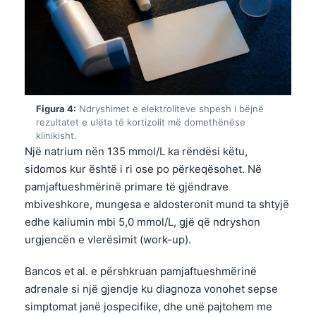
Figura 4:
Ndryshimet e elektroliteve shpesh i bëjnë
rezultatet e ulëta të kortizolit më domethënëse
klinikisht.
Një natrium nën 135 mmol/L ka rëndësi këtu,
sidomos kur është i ri ose po përkeqësohet. Në
pamjaftueshmërinë primare të gjëndrave
mbiveshkore, mungesa e aldosteronit mund ta shtyjë
edhe kaliumin mbi 5,0 mmol/L, gjë që ndryshon
urgjencën e vlerësimit (work-up).
Bancos et al. e përshkruan pamjaftueshmërinë
adrenale si një gjendje ku diagnoza vonohet sepse
simptomat janë jospecifike, dhe unë pajtohem me