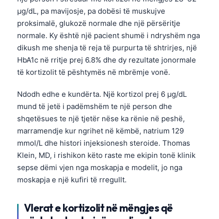
µg/dL, pa mavijosje, pa dobësi të muskujve
proksimalë, glukozë normale dhe një përsëritje
normale. Ky është një pacient shumë i ndryshëm nga
dikush me shenja të reja të purpurta të shtrirjes, një
HbA1c në rritje prej 6.8% dhe dy rezultate jonormale
të kortizolit të pështymës në mbrëmje vonë.
Ndodh edhe e kundërta. Një kortizol prej 6 µg/dL
mund të jetë i padëmshëm te një person dhe
shqetësues te një tjetër nëse ka rënie në peshë,
marramendje kur ngrihet në këmbë, natrium 129
mmol/L dhe histori injeksionesh steroide. Thomas
Klein, MD, i rishikon këto raste me ekipin tonë klinik
sepse dëmi vjen nga moskapja e modelit, jo nga
moskapja e një kufiri të rregullt.
Vlerat e kortizolit në mëngjes që