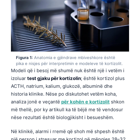
Figura 1:
Anatomia e gjëndrave mbiveshkore është
pika e nisjes për interpretimin e modeleve të kortizolit.
Modeli që i besoj më shumë nuk është një i vetëm i
izoluar
test gjaku për kortizolin
; është kortizol plus
ACTH, natrium, kalium, glukozë, albuminë dhe
historia klinike. Nëse po diskutohet vetëm koha,
analiza jonë e veçantë
për kohën e kortizolit
shkon
më thellë, por ky artikull ka të bëjë me të vendosur
nëse rezultati është biologjikisht i besueshëm.
Në klinikë, alarmi i rremë që shoh më shpesh është
një person i stresuar me kortizol në mëngjes 28–32