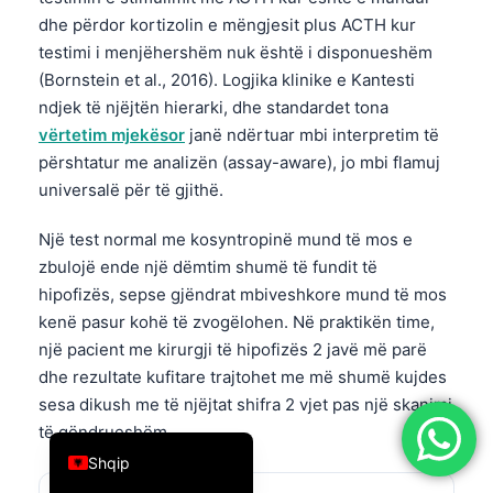
dhe përdor kortizolin e mëngjesit plus ACTH kur
简体中文
testimi i menjëhershëm nuk është i disponueshëm
Română
(Bornstein et al., 2016). Logjika klinike e Kantesti
Türkçe
ndjek të njëjtën hierarki, dhe standardet tona
vërtetim mjekësor
janë ndërtuar mbi interpretim të
Ελληνικά
përshtatur me analizën (assay-aware), jo mbi flamuj
Português
universalë për të gjithë.
Español
Një test normal me kosyntropinë mund të mos e
Italiano
zbulojë ende një dëmtim shumë të fundit të
עִבְרִית
hipofizës, sepse gjëndrat mbiveshkore mund të mos
Français
kenë pasur kohë të zvogëlohen. Në praktikën time,
një pacient me kirurgji të hipofizës 2 javë më parë
العربية
dhe rezultate kufitare trajtohet me më shumë kujdes
Deutsch
sesa dikush me të njëjtat shifra 2 vjet pas një skanimi
English
të qëndrueshëm.
Shqip