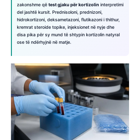
zakonshme që
test gjaku për kortizolin
interpretimi
del jashtë kursit. Prednisoloni, prednizoni,
hidrokortizoni, deksametazoni, flutikazoni i thithur,
kremrat steroide topike, injeksionet në nyje dhe
disa pika për sy mund të shtypin kortizolin natyral
ose të ndërhyjnë në matje.