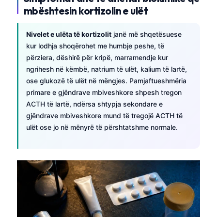
mbështesin kortizolin e ulët
Nivelet e ulëta të kortizolit
janë më shqetësuese
kur lodhja shoqërohet me humbje peshe, të
përziera, dëshirë për kripë, marramendje kur
ngrihesh në këmbë, natrium të ulët, kalium të lartë,
ose glukozë të ulët në mëngjes. Pamjaftueshmëria
primare e gjëndrave mbiveshkore shpesh tregon
ACTH të lartë, ndërsa shtypja sekondare e
gjëndrave mbiveshkore mund të tregojë ACTH të
ulët ose jo në mënyrë të përshtatshme normale.