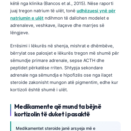
këtë nga klinika (Bancos et al., 2015). Nëse raporti
juaj tregon natrium të ulët, tonë
udhëzuesi ynë për
natriumin e ulët
ndihmon të dallohen modelet e
adrenaleve, veshkave, ilaçeve dhe marrjes së
lëngjeve.
Errësimi i lëkurës në shenja, mishrat e dhëmbëve,
bërrylat ose palosjet e lëkurës tregon më shumë për
sëmundje primare adrenale, sepse ACTH dhe
peptidet përkatëse rriten. Shtypja sekondare
adrenale nga sëmundja e hipofizës ose nga ilaçet
steroide zakonisht mungon atë pigmentim, edhe kur
kortizoli është shumë i ulët.
Medikamente që mund ta bëjnë
kortizolin të duket i pasaktë
Medikamentet steroide janë arsyeja më e