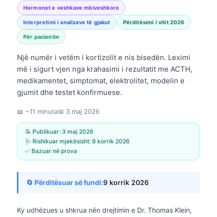
Hormonet e veshkave mbiveshkore
Interpretimi i analizave të gjakut
Përditësimi i vitit 2026
Për pacientin
Një numër i vetëm i kortizolit e nis bisedën. Leximi
më i sigurt vjen nga krahasimi i rezultatit me ACTH,
medikamentet, simptomat, elektrolitet, modelin e
gjumit dhe testet konfirmuese.
📖 ~11 minuta
📅
3 maj 2026
📝 Publikuar:
3 maj 2026
🩺 Rishikuar mjekësisht:
9 korrik 2026
✅ Bazuar në prova
🔄 Përditësuar së fundi:
9 korrik 2026
Ky udhëzues u shkrua nën drejtimin e
Dr. Thomas Klein,