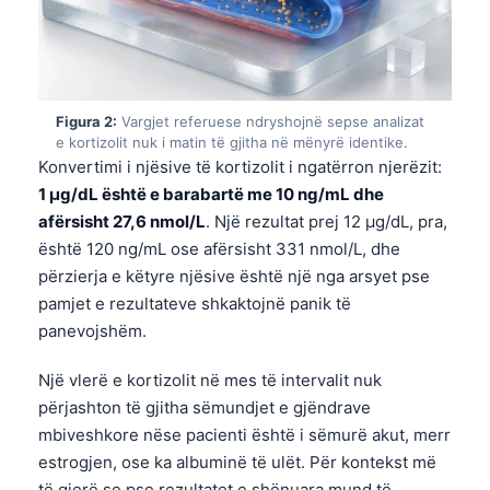
Figura 2:
Vargjet referuese ndryshojnë sepse analizat
e kortizolit nuk i matin të gjitha në mënyrë identike.
Konvertimi i njësive të kortizolit i ngatërron njerëzit:
1 µg/dL është e barabartë me 10 ng/mL dhe
afërsisht 27,6 nmol/L
. Një rezultat prej 12 µg/dL, pra,
është 120 ng/mL ose afërsisht 331 nmol/L, dhe
përzierja e këtyre njësive është një nga arsyet pse
pamjet e rezultateve shkaktojnë panik të
panevojshëm.
Një vlerë e kortizolit në mes të intervalit nuk
përjashton të gjitha sëmundjet e gjëndrave
mbiveshkore nëse pacienti është i sëmurë akut, merr
estrogjen, ose ka albuminë të ulët. Për kontekst më
të gjerë se pse rezultatet e shënuara mund të