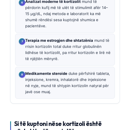
Analizat moderne të kortizolit
mund të
përdorin kufij më të ulët të stimulimit afër 14–
15 µg/dL, ndaj metoda e laboratorit ka më
shumë rëndësi sesa kuptojnë shumica e
pacientëve.
Terapia me estrogjen dhe shtatzënia
mund të
rrisin kortizolin total duke rritur globulinën
lidhëse të kortizolit, pa rritur kortizolin e lirë në
të njëjtën mënyrë.
Medikamente steroide
duke përfshirë tableta,
injeksione, kremra, inhalatorë dhe injeksione
në nyje, mund të shtypin kortizolin natyral për
javë ose muaj.
Si të kuptoni nëse kortizoli është