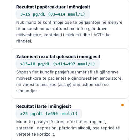
Rezultat i papërcaktuar i mëngjesit
3–15 µg/dL (83–414 nmol/L)
Nuk mund të konfirmojë ose të përjashtojë në mënyrë
të besueshme pamjaftueshmërinë e gjëndrave
mbiveshkore; konteksti i mjekimit dhe i ACTH ka
rëndësi.
Zakonisht rezultat qetësues i mëngjesit
>15–18 µg/dL (>414–497 nmol/L)
Shpesh flet kundër pamjaftueshmërisë së gjëndrave
mbiveshkore te pacientët e qëndrueshëm ambulatorë,
në varësi të analizës (assay) dhe ashpërsisë së
sëmundjes.
Rezultat i lartë i mëngjesit
>25 µg/dL (>690 nmol/L)
Mund të pasqyrojë stres, efekt të estrogjenit,
shtatzëni, depresion, përdorim alkooli, ose tepricë të
vërtetë të kortizolit.