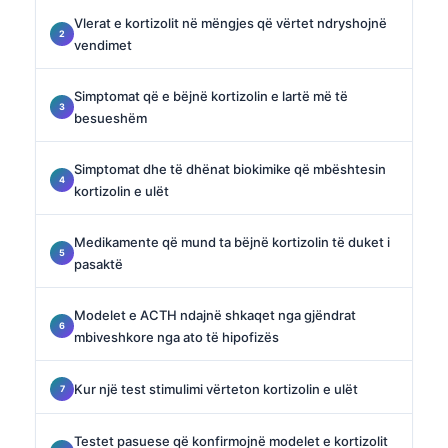
Vlerat e kortizolit në mëngjes që vërtet ndryshojnë
vendimet
Simptomat që e bëjnë kortizolin e lartë më të
besueshëm
Simptomat dhe të dhënat biokimike që mbështesin
kortizolin e ulët
Medikamente që mund ta bëjnë kortizolin të duket i
pasaktë
Modelet e ACTH ndajnë shkaqet nga gjëndrat
mbiveshkore nga ato të hipofizës
Kur një test stimulimi vërteton kortizolin e ulët
Testet pasuese që konfirmojnë modelet e kortizolit