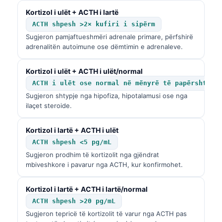
Català
Kortizol i ulët + ACTH i lartë
O‘zbekcha
ACTH shpesh >2× kufiri i sipërm
Sugjeron pamjaftueshmëri adrenale primare, përfshirë
Українська
adrenalitën autoimune ose dëmtimin e adrenaleve.
አማርኛ
Kortizol i ulët + ACTH i ulët/normal
Kiswahili
ACTH i ulët ose normal në mënyrë të papërshtats
ភាសាខ្មែរ
Sugjeron shtypje nga hipofiza, hipotalamusi ose nga
ဗမာစာ
ilaçet steroide.
ไทย
Kortizol i lartë + ACTH i ulët
Tagalog
ACTH shpesh <5 pg/mL
Tiếng Việt
Sugjeron prodhim të kortizolit nga gjëndrat
mbiveshkore i pavarur nga ACTH, kur konfirmohet.
Bahasa Melayu
മലയാളം
Kortizol i lartë + ACTH i lartë/normal
ACTH shpesh >20 pg/mL
ಕನ್ನಡ
Sugjeron tepricë të kortizolit të varur nga ACTH pas
ગુજરાતી