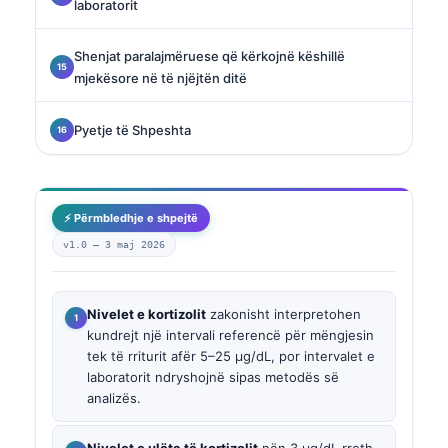
laboratorit
Shenjat paralajmëruese që kërkojnë këshillë
mjekësore në të njëjtën ditë
Pyetje të Shpeshta
⚡ Përmbledhje e shpejtë
v1.0 —
3 maj 2026
Nivelet e kortizolit
zakonisht interpretohen
kundrejt një intervali referencë për mëngjesin
tek të rriturit afër 5–25 µg/dL, por intervalet e
laboratorit ndryshojnë sipas metodës së
analizës.