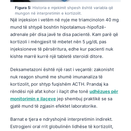
Figura 5:
Historia e mjekimit shpesh është variabla që
mungon në interpretimin e kortizolit.
Një injeksion i vetëm në nyje me triamcinolon 40 mg
mund të shtypë boshtin hipotalamus-hipofizë-
adrenale për disa javë te disa pacientë. Kam parë që
kortizoli i mëngjesit të mbetet nën 5 µg/dL pas
injeksioneve të përsëritura, edhe kur pacienti nuk
kishte marrë kurrë një tabletë steroidi ditore.
Deksametazoni është një rast i veçantë: zakonisht
nuk reagon shumë me shumë imunanaliza të
kortizolit, por shtyp fuqishëm ACTH. Prandaj ka
rëndësi një afat kohor i ilaçit dhe tonë
udhëzues për
monitorimin e ilaçeve
jep shembuj praktikë se sa
gjatë mund të zgjasin efektet laboratorike.
Barnat e tjera e ndryshojnë interpretimin indirekt.
Estrogjeni oral rrit globulinën lidhëse të kortizolit,