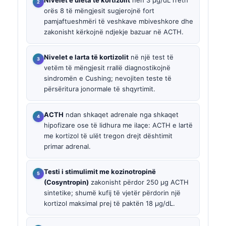
Nivelet e ulëta të kortizolit
nën 3 µg/dL rreth
orës 8 të mëngjesit sugjerojnë fort
pamjaftueshmëri të veshkave mbiveshkore dhe
zakonisht kërkojnë ndjekje bazuar në ACTH.
Nivelet e larta të kortizolit
në një test të
vetëm të mëngjesit rrallë diagnostikojnë
sindromën e Cushing; nevojiten teste të
përsëritura jonormale të shqyrtimit.
ACTH
ndan shkaqet adrenale nga shkaqet
hipofizare ose të lidhura me ilaçe: ACTH e lartë
me kortizol të ulët tregon drejt dështimit
primar adrenal.
Testi i stimulimit me kozinotropinë
(Cosyntropin)
zakonisht përdor 250 µg ACTH
sintetike; shumë kufij të vjetër përdorin një
kortizol maksimal prej të paktën 18 µg/dL.