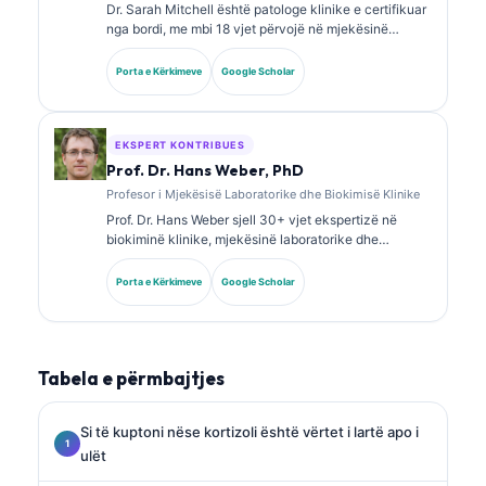
Dr. Sarah Mitchell është patologe klinike e certifikuar
nga bordi, me mbi 18 vjet përvojë në mjekësinë
laboratorike dhe analizën diagnostike. Ajo mban
certifikime të specializuara në kimi klinike dhe ka
Porta e Kërkimeve
Google Scholar
publikuar gjerësisht mbi panelet e biomarkerëve dhe
analizën laboratorike në praktikën klinike.
EKSPERT KONTRIBUES
Prof. Dr. Hans Weber, PhD
Profesor i Mjekësisë Laboratorike dhe Biokimisë Klinike
Prof. Dr. Hans Weber sjell 30+ vjet ekspertizë në
biokiminë klinike, mjekësinë laboratorike dhe
kërkimin mbi biomarkerët. Ish President i Shoqatës
Gjermane për Kimi Klinike, ai është i specializuar në
Porta e Kërkimeve
Google Scholar
analizën e paneleve diagnostike, standardizimin e
biomarkerëve dhe mjekësinë laboratorike të asistuar
nga AI.
Tabela e përmbajtjes
Si të kuptoni nëse kortizoli është vërtet i lartë apo i
ulët