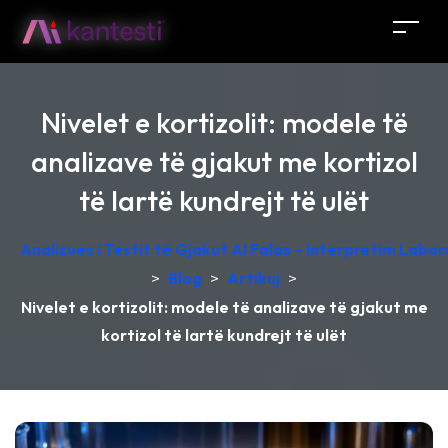
Nivelet e kortizolit: modele të
analizave të gjakut me kortizol
të lartë kundrejt të ulët
Analizues i Testit të Gjakut AI Falas – Interpretim Labo
>
Blog
>
Artikuj
>
Nivelet e kortizolit: modele të analizave të gjakut me
kortizol të lartë kundrejt të ulët