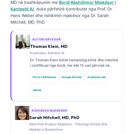
MD
në bashkëpunim me
Bordi Këshillimor Mjekësor i
Kantestit AI
, duke përfshirë kontributet nga Prof. Dr.
Hans Weber dhe rishikimin mjekësor nga Dr. Sarah
Mitchell, MD, PhD.
AUTORI KRYESOR
Thomas Klein, MD
Kryemjeku, Kantesti AI
Dr. Thomas Klein është hematolog klinik dhe internist
i certifikuar nga bordi, me mbi 15 vjet përvojë në
mjekësinë laboratorike dhe analizë klinike të asistuar
nga AI. Si Shef Mjekësor në Kantesti AI, ai ofron
Porta e Kërkimeve
Google Scholar
Academia.edu
mbikëqyrje klinike për saktësinë mjekësore të rrjetit
nervor pronësor. Dr. Klein ka publikuar gjerësisht mbi
ORCID
interpretimin e biomarkerëve dhe diagnostikimin
laboratorik në fusha të mjekësisë laboratorike.
RISHIKUES MJEKËSOR
Sarah Mitchell, MD, PhD
Këshilltar Kryesor Mjekësor - Patologji Klinike dhe
Mjekësi e Brendshme