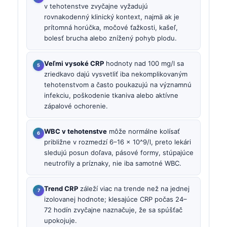
v tehotenstve zvyčajne vyžadujú
rovnakodenný klinický kontext, najmä ak je
prítomná horúčka, močové ťažkosti, kašeľ,
bolesť brucha alebo znížený pohyb plodu.
Veľmi vysoké CRP
hodnoty nad 100 mg/l sa
zriedkavo dajú vysvetliť iba nekomplikovaným
tehotenstvom a často poukazujú na významnú
infekciu, poškodenie tkaniva alebo aktívne
zápalové ochorenie.
WBC v tehotenstve
môže normálne kolísať
približne v rozmedzí 6–16 × 10^9/l, preto lekári
sledujú posun doľava, pásové formy, stúpajúce
neutrofily a príznaky, nie iba samotné WBC.
Trend CRP
záleží viac na trende než na jednej
izolovanej hodnote; klesajúce CRP počas 24–
72 hodín zvyčajne naznačuje, že sa spúšťač
upokojuje.