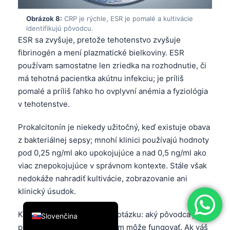
简体中文
Obrázok 8:
CRP je rýchle, ESR je pomalé a kultivácie
identifikujú pôvodcu.
Română
ESR sa zvyšuje, pretože tehotenstvo zvyšuje
Türkçe
fibrinogén a mení plazmatické bielkoviny. ESR
Ελληνικά
používam samostatne len zriedka na rozhodnutie, či
má tehotná pacientka akútnu infekciu; je príliš
Português
pomalé a príliš ľahko ho ovplyvní anémia a fyziológia
Español
v tehotenstve.
Italiano
Prokalcitonín je niekedy užitočný, keď existuje obava
עִבְרִית
z bakteriálnej sepsy; mnohí klinici používajú hodnoty
Français
pod 0,25 ng/ml ako upokojujúce a nad 0,5 ng/ml ako
العربية
viac znepokojujúce v správnom kontexte. Stále však
nedokáže nahradiť kultivácie, zobrazovanie ani
Deutsch
klinický úsudok.
English
Kultivácie zodpovedajú inú otázku: aký pôvodca je
Slovenčina
prítomný a ktoré antibiotikum môže fungovať. Ak váš