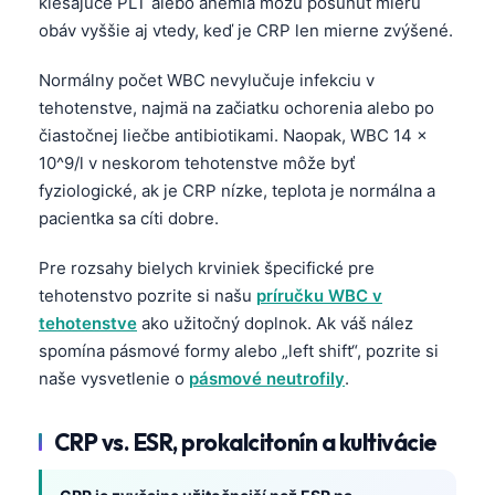
klesajúce PLT alebo anémia môžu posunúť mieru
obáv vyššie aj vtedy, keď je CRP len mierne zvýšené.
తెలుగు
मराठी
Normálny počet WBC nevylučuje infekciu v
اردو
tehotenstve, najmä na začiatku ochorenia alebo po
čiastočnej liečbe antibiotikami. Naopak, WBC 14 ×
বাংলা
10^9/l v neskorom tehotenstve môže byť
Shqip
fyziologické, ak je CRP nízke, teplota je normálna a
Magyar
pacientka sa cíti dobre.
Slovenščina
Pre rozsahy bielych krviniek špecifické pre
한국어
tehotenstvo pozrite si našu
príručku WBC v
tehotenstve
ako užitočný doplnok. Ak váš nález
Polski
spomína pásmové formy alebo „left shift“, pozrite si
Lietuvių kalba
naše vysvetlenie o
pásmové neutrofily
.
Русский
ქართული
CRP vs. ESR, prokalcitonín a kultivácie
Čeština