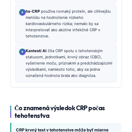
hs-CRP
používa rovnaký proteín, ale citlivejšiu
metódu na hodnotenie nízkeho
kardiovaskulárneho rizika; nemalo by sa
interpretovať ako akútne infekčné CRP v
tehotenstve.
Kantesti AI
číta CRP spolu s tehotenským
statusom, jednotkami, krvný obraz (CBC),
vyšetrenie moču, príznakmi a predchádzajúcimi
výsledkami, namiesto toho, aby sa jedna
označená hodnota brala ako diagnóza.
Čo znamená výsledok CRP počas
tehotenstva
CRP krvný test v tehotenstve môže byť mierne