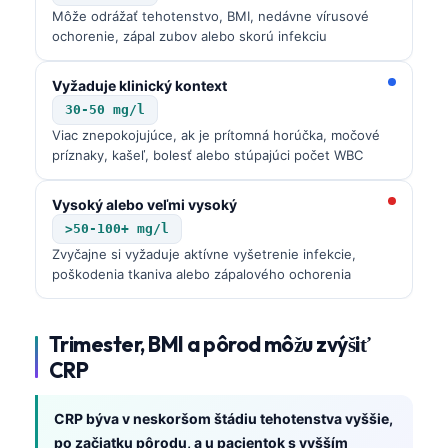
Môže odrážať tehotenstvo, BMI, nedávne vírusové
ochorenie, zápal zubov alebo skorú infekciu
Vyžaduje klinický kontext
30-50 mg/l
Viac znepokojujúce, ak je prítomná horúčka, močové
príznaky, kašeľ, bolesť alebo stúpajúci počet WBC
Vysoký alebo veľmi vysoký
>50-100+ mg/l
Zvyčajne si vyžaduje aktívne vyšetrenie infekcie,
poškodenia tkaniva alebo zápalového ochorenia
Trimester, BMI a pôrod môžu zvýšiť
CRP
CRP býva v neskoršom štádiu tehotenstva vyššie,
po začiatku pôrodu, a u pacientok s vyšším