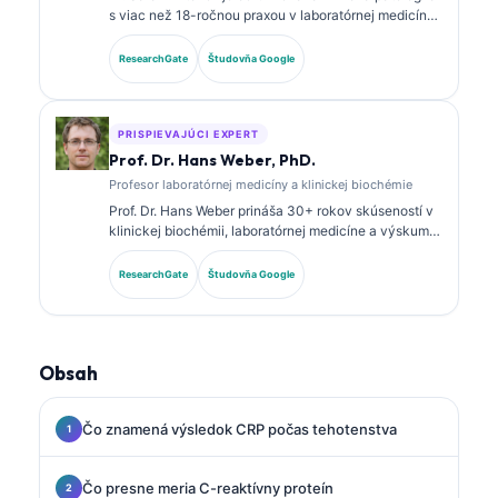
s viac než 18-ročnou praxou v laboratórnej medicíne
a diagnostickej analýze. Má špecializované
certifikácie v klinickej biochémii a rozsiahle
ResearchGate
Študovňa Google
publikovala o paneloch biomarkerov a laboratórnej
analýze v klinickej praxi.
PRISPIEVAJÚCI EXPERT
Prof. Dr. Hans Weber, PhD.
Profesor laboratórnej medicíny a klinickej biochémie
Prof. Dr. Hans Weber prináša 30+ rokov skúseností v
klinickej biochémii, laboratórnej medicíne a výskume
biomarkerov. Bývalý prezident Nemeckej spoločnosti
pre klinickú biochémiu, špecializuje sa na analýzu
ResearchGate
Študovňa Google
diagnostických panelov, štandardizáciu biomarkerov
a laboratórnu medicínu podporovanú AI.
Obsah
Čo znamená výsledok CRP počas tehotenstva
Čo presne meria C-reaktívny proteín