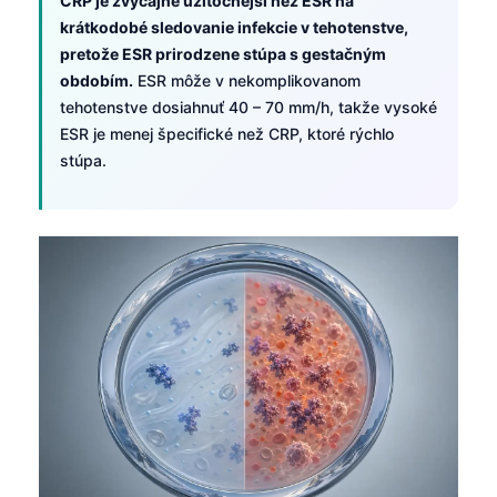
CRP je zvyčajne užitočnejší než ESR na
日本語
krátkodobé sledovanie infekcie v tehotenstve,
Eesti
pretože ESR prirodzene stúpa s gestačným
obdobím.
ESR môže v nekomplikovanom
Azərbaycan dili
tehotenstve dosiahnuť 40 – 70 mm/h, takže vysoké
Bosanski
ESR je menej špecifické než CRP, ktoré rýchlo
Svenska
stúpa.
Српски језик
Íslenska
Հայերեն
Bahasa Indonesia
हिन्दी
Nederlands
Dansk
Български
فارسی