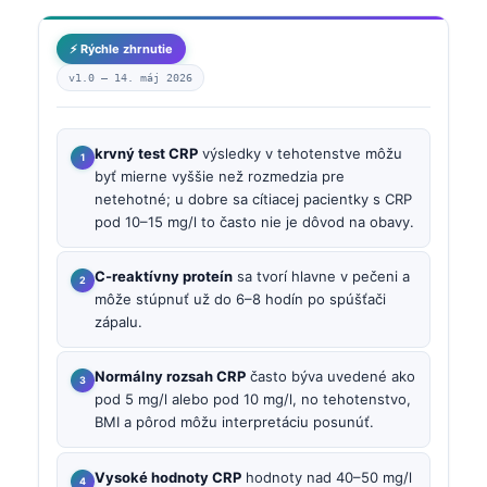
⚡ Rýchle zhrnutie
v1.0 —
14. máj 2026
krvný test CRP
výsledky v tehotenstve môžu
byť mierne vyššie než rozmedzia pre
netehotné; u dobre sa cítiacej pacientky s CRP
pod 10–15 mg/l to často nie je dôvod na obavy.
C-reaktívny proteín
sa tvorí hlavne v pečeni a
môže stúpnuť už do 6–8 hodín po spúšťači
zápalu.
Normálny rozsah CRP
často býva uvedené ako
pod 5 mg/l alebo pod 10 mg/l, no tehotenstvo,
BMI a pôrod môžu interpretáciu posunúť.
Vysoké hodnoty CRP
hodnoty nad 40–50 mg/l