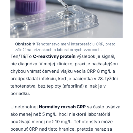
Obrázok 1:
Tehotenstvo mení interpretáciu CRP, preto
záleží na príznakoch a laboratórnych vzorcoch.
Ten/Tá/To
C-reaktívny proteín
výsledok je signál,
nie diagnóza. V mojej klinickej praxi je najčastejšou
chybou vnímať červenú vlajku vedľa CRP 8 mg/L a
predpokladať infekciu, keď je pacientka v 28. týždni
tehotenstva, bez teploty (afebrilná) a inak je v
poriadku.
U netehotnej
Normálny rozsah CRP
sa často uvádza
ako menej než 5 mg/L, hoci niektoré laboratóriá
používajú menej než 10 mg/L. Tehotenstvo môže
posunúť CRP nad tieto hranice, pretože naraz sa