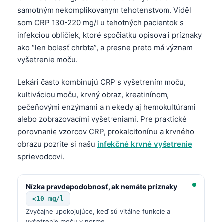
samotným nekomplikovaným tehotenstvom. Viděl
som CRP 130-220 mg/l u tehotných pacientok s
infekciou obličiek, ktoré spočiatku opisovali príznaky
ako “len bolesť chrbta”, a presne preto má význam
vyšetrenie moču.
Lekári často kombinujú CRP s vyšetrením moču,
kultiváciou moču, krvný obraz, kreatinínom,
pečeňovými enzýmami a niekedy aj hemokultúrami
alebo zobrazovacími vyšetreniami. Pre praktické
porovnanie vzorcov CRP, prokalcitonínu a krvného
obrazu pozrite si našu
infekčné krvné vyšetrenie
sprievodcovi.
Nízka pravdepodobnosť, ak nemáte príznaky
<10 mg/l
Zvyčajne upokojujúce, keď sú vitálne funkcie a
vyšetrenie moču v norme