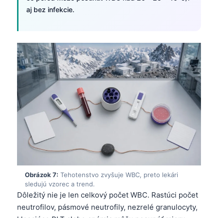
O‘zbekcha
aj bez infekcie.
Українська
አማርኛ
Kiswahili
ភាសាខ្មែរ
ဗမာစာ
ไทย
Tagalog
Tiếng Việt
Bahasa Melayu
മലയാളം
Obrázok 7:
Tehotenstvo zvyšuje WBC, preto lekári
ಕನ್ನಡ
sledujú vzorec a trend.
Dôležitý nie je len celkový počet WBC. Rastúci počet
ગુજરાતી
neutrofilov, pásmové neutrofily, nezrelé granulocyty,
தமிழ்