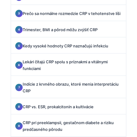
Prečo sa normálne rozmedzie CRP v tehotenstve líši
Trimester, BMI a pôrod môžu zvýšiť CRP
Kedy vysoké hodnoty CRP naznačujú infekciu
Lekári čítajú CRP spolu s príznakmi a vitálnymi
funkciami
Indície z krvného obrazu, ktoré menia interpretáciu
CRP
CRP vs. ESR, prokalcitonín a kultivácie
CRP pri preeklampsii, gestačnom diabete a riziku
predčasného pôrodu