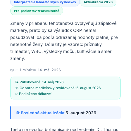
Interpretácia laboratórnych výsledkov
Aktualizácia 2026
Pre pacientov zrozumiteľné
Zmeny v priebehu tehotenstva ovplyvňujú zápalové
markery, preto by sa výsledok CRP nemal
posudzovať iba podľa odrezanej hodnoty platnej pre
netehotné ženy. Dôležitý je vzorec: príznaky,
trimester, WBC, výsledky moču, kultivácie a smer
zmeny.
📖 ~11 minút
📅
14. máj 2026
📝 Publikované:
14. máj 2026
🩺 Odborne medicínsky revidované:
5. august 2026
✅ Podložené dôkazmi
🔄 Posledná aktualizácia:
5. august 2026
Tento sprievodca bol napísaný pod vedením
Dr. Thomas