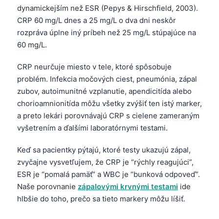
dynamickejším než ESR (Pepys & Hirschfield, 2003).
CRP 60 mg/L dnes a 25 mg/L o dva dni neskôr
rozpráva úplne iný príbeh než 25 mg/L stúpajúce na
60 mg/L.
CRP neurčuje miesto v tele, ktoré spôsobuje
problém. Infekcia močových ciest, pneumónia, zápal
zubov, autoimunitné vzplanutie, apendicitída alebo
chorioamnionitída môžu všetky zvýšiť ten istý marker,
a preto lekári porovnávajú CRP s cielene zameraným
vyšetrením a ďalšími laboratórnymi testami.
Keď sa pacientky pýtajú, ktoré testy ukazujú zápal,
zvyčajne vysvetľujem, že CRP je “rýchly reagujúci”,
ESR je “pomalá pamäť” a WBC je “bunková odpoveď”.
Naše porovnanie
zápalovými krvnými testami
ide
hlbšie do toho, prečo sa tieto markery môžu líšiť.