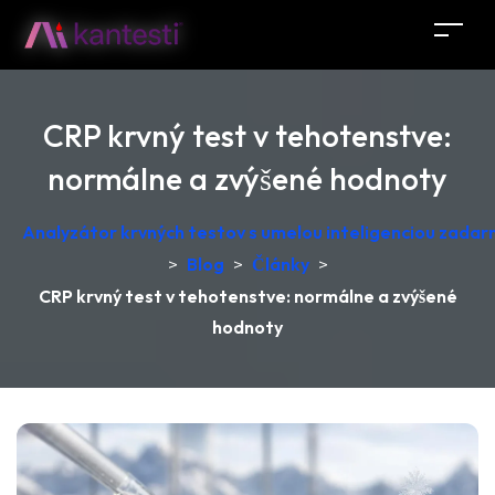
CRP krvný test v tehotenstve:
normálne a zvýšené hodnoty
Analyzátor krvných testov s umelou inteligenciou zadar
>
Blog
>
Články
>
CRP krvný test v tehotenstve: normálne a zvýšené
hodnoty