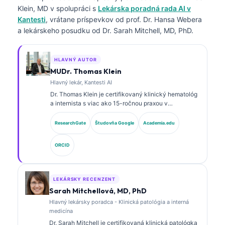
Klein, MD
v spolupráci s
Lekárska poradná rada AI v
Kantesti
, vrátane príspevkov od prof. Dr. Hansa Webera
a lekárskeho posudku od Dr. Sarah Mitchell, MD, PhD.
HLAVNÝ AUTOR
MUDr. Thomas Klein
Hlavný lekár, Kantesti AI
Dr. Thomas Klein je certifikovaný klinický hematológ
a internista s viac ako 15-ročnou praxou v
laboratórnej medicíne a analýze klinických údajov s
podporou AI. Ako hlavný lekársky riaditeľ v
ResearchGate
Študovňa Google
Academia.edu
spoločnosti Kantesti AI poskytuje klinický dohľad nad
medicínskou presnosťou proprietárnej neurónovej
ORCID
siete. Dr. Klein publikoval rozsiahle práce o
interpretácii biomarkerov a laboratórnej diagnostike v
oblasti laboratórnej medicíny.
LEKÁRSKY RECENZENT
Sarah Mitchellová, MD, PhD
Hlavný lekársky poradca - Klinická patológia a interná
medicína
Dr. Sarah Mitchell je certifikovaná klinická patológka