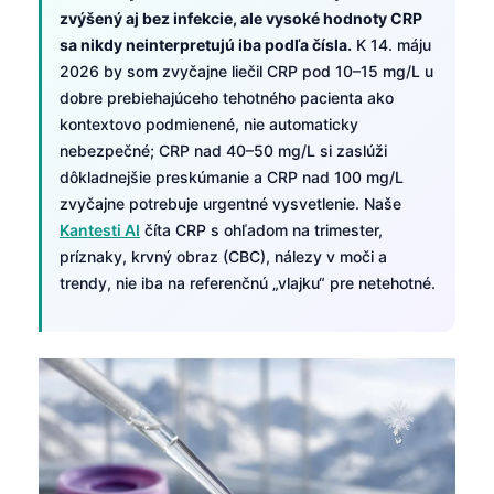
zvýšený aj bez infekcie, ale vysoké hodnoty CRP
sa nikdy neinterpretujú iba podľa čísla.
K 14. máju
2026 by som zvyčajne liečil CRP pod 10–15 mg/L u
dobre prebiehajúceho tehotného pacienta ako
kontextovo podmienené, nie automaticky
nebezpečné; CRP nad 40–50 mg/L si zaslúži
dôkladnejšie preskúmanie a CRP nad 100 mg/L
zvyčajne potrebuje urgentné vysvetlenie. Naše
Kantesti AI
číta CRP s ohľadom na trimester,
príznaky, krvný obraz (CBC), nálezy v moči a
trendy, nie iba na referenčnú „vlajku“ pre netehotné.