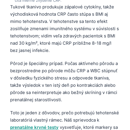
číta mierne zvýšenie CRP.
Tukové tkanivo produkuje zápalové cytokíny, takže
východisková hodnota CRP často stúpa s BMI aj
mimo tehotenstva. V tehotenstve sa tento efekt
zosilňuje zmenami imunitného systému v súvislosti s
tehotenstvom; vidím veľa zdravých pacientok s BMI
nad 30 kg/m², ktoré majú CRP približne 8-18 mg/l
bez jasnej infekcie.
Pôrod je špeciálny prípad. Počas aktívneho pôrodu a
bezprostredne po pôrode môžu CRP a WBC stúpnuť
v dôsledku fyzického stresu a odpovede tkaniva,
takže výsledok v ten istý deň po kontrakciách alebo
pôrode sa neinterpretuje ako bežný skríning v rámci
prenatálnej starostlivosti.
Toto je jeden z dôvodov, prečo potrebujú tehotenské
laboratóriá vlastný rámec. Náš sprievodca k
prenatálne krvné testy
vysvetľuje, ktoré markery sa