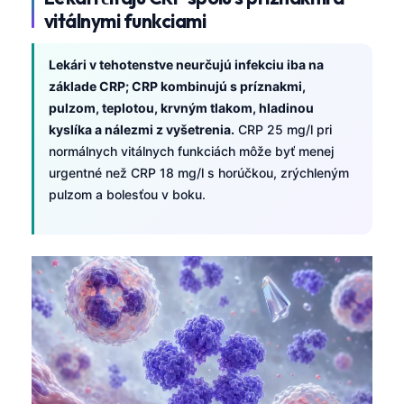
vitálnymi funkciami
Lekári v tehotenstve neurčujú infekciu iba na
základe CRP; CRP kombinujú s príznakmi,
pulzom, teplotou, krvným tlakom, hladinou
kyslíka a nálezmi z vyšetrenia.
CRP 25 mg/l pri
normálnych vitálnych funkciách môže byť menej
urgentné než CRP 18 mg/l s horúčkou, zrýchleným
pulzom a bolesťou v boku.
Norsk bokmål
Ślōnskŏ gŏdka