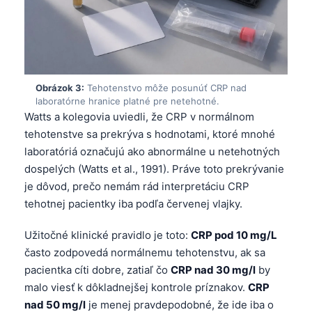
Obrázok 3:
Tehotenstvo môže posunúť CRP nad
laboratórne hranice platné pre netehotné.
Watts a kolegovia uviedli, že CRP v normálnom
tehotenstve sa prekrýva s hodnotami, ktoré mnohé
laboratóriá označujú ako abnormálne u netehotných
dospelých (Watts et al., 1991). Práve toto prekrývanie
je dôvod, prečo nemám rád interpretáciu CRP
tehotnej pacientky iba podľa červenej vlajky.
Užitočné klinické pravidlo je toto:
CRP pod 10 mg/L
často zodpovedá normálnemu tehotenstvu, ak sa
pacientka cíti dobre, zatiaľ čo
CRP nad 30 mg/l
by
malo viesť k dôkladnejšej kontrole príznakov.
CRP
nad 50 mg/l
je menej pravdepodobné, že ide iba o