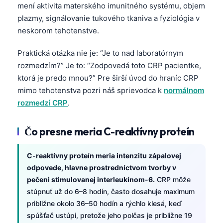
mení aktivita materského imunitného systému, objem
plazmy, signálovanie tukového tkaniva a fyziológia v
neskorom tehotenstve.
Praktická otázka nie je: “Je to nad laboratórnym
rozmedzím?” Je to: “Zodpovedá toto CRP pacientke,
ktorá je predo mnou?” Pre širší úvod do hraníc CRP
mimo tehotenstva pozri náš sprievodca k
normálnom
rozmedzí CRP
.
Čo presne meria C-reaktívny proteín
C-reaktívny proteín meria intenzitu zápalovej
odpovede, hlavne prostredníctvom tvorby v
pečeni stimulovanej interleukínom-6.
CRP môže
stúpnuť už do 6–8 hodín, často dosahuje maximum
približne okolo 36–50 hodín a rýchlo klesá, keď
spúšťač ustúpi, pretože jeho polčas je približne 19