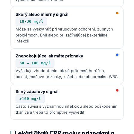
Skorý alebo mierny signál
10-30 mg/l
Môže sa vyskytnúť pri vírusovom ochorení, zubných
problémoch, BMI alebo pri začínajúcej bakteriálnej
infekcii
Znepokojujúce, ak máte príznaky
30 – 100 mg/l
Vyžaduje zhodnotenie, ak sú prítomné horúčka,
bolesť, močové príznaky, kašeľ alebo abnormálne WBC
Silný zápalový signál
>100 mg/l
Často súvisí s významnou infekciou alebo poškodením
tkaniva a treba to promptne vysvetliť
Lekári čítajú CRP spolu s príznakmi a