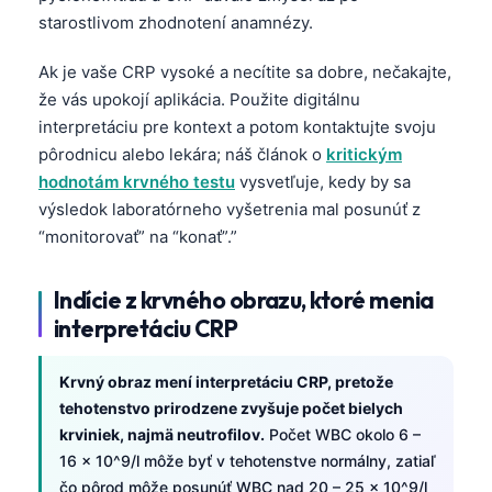
Gàidhlig
starostlivom zhodnotení anamnézy.
Euskara
Ak je vaše CRP vysoké a necítite sa dobre, nečakajte,
Македонски јазик
že vás upokojí aplikácia. Použite digitálnu
Latviešu valoda
interpretáciu pre kontext a potom kontaktujte svoju
Galego
pôrodnicu alebo lekára; náš článok o
kritickým
hodnotám krvného testu
vysvetľuje, kedy by sa
অসমীয়া
výsledok laboratórneho vyšetrenia mal posunúť z
සිංහල
“monitorovať” na “konať”.”
سنڌي
پښتو
Indície z krvného obrazu, ktoré menia
interpretáciu CRP
Hrvatski
Krvný obraz mení interpretáciu CRP, pretože
Suomi
tehotenstvo prirodzene zvyšuje počet bielych
krviniek, najmä neutrofilov.
Počet WBC okolo 6 –
Қазақ тілі
16 × 10^9/l môže byť v tehotenstve normálny, zatiaľ
Català
čo pôrod môže posunúť WBC nad 20 – 25 × 10^9/l