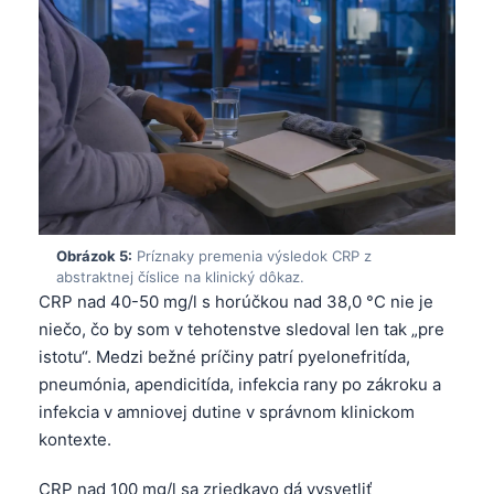
Obrázok 5:
Príznaky premenia výsledok CRP z
abstraktnej číslice na klinický dôkaz.
CRP nad 40-50 mg/l s horúčkou nad 38,0 °C nie je
niečo, čo by som v tehotenstve sledoval len tak „pre
istotu“. Medzi bežné príčiny patrí pyelonefritída,
pneumónia, apendicitída, infekcia rany po zákroku a
infekcia v amniovej dutine v správnom klinickom
kontexte.
CRP nad 100 mg/l sa zriedkavo dá vysvetliť