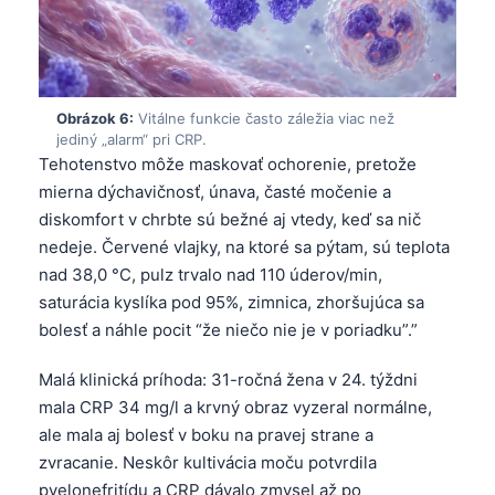
Frysk
Esperanto
Беларуская мова
Obrázok 6:
Vitálne funkcie často záležia viac než
Татар теле
jediný „alarm“ pri CRP.
Tehotenstvo môže maskovať ochorenie, pretože
Кыргызча
mierna dýchavičnosť, únava, časté močenie a
ئۇيغۇرچە
diskomfort v chrbte sú bežné aj vtedy, keď sa nič
Cebuano
nedeje. Červené vlajky, na ktoré sa pýtam, sú teplota
nad 38,0 °C, pulz trvalo nad 110 úderov/min,
Basa Jawa
saturácia kyslíka pod 95%, zimnica, zhoršujúca sa
ພາສາລາວ
bolesť a náhle pocit “že niečo nie je v poriadku”.”
Монгол
Malá klinická príhoda: 31-ročná žena v 24. týždni
Afrikaans
mala CRP 34 mg/l a krvný obraz vyzeral normálne,
العربية المغربية
ale mala aj bolesť v boku na pravej strane a
Occitan
zvracanie. Neskôr kultivácia moču potvrdila
pyelonefritídu a CRP dávalo zmysel až po