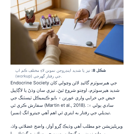
తెలుగు
मराठी
اردو
বাংলা
Shqip
Magyar
Slovenščina
شڪل 8:
تيز يا شديد اينڊروجن نمونن لاءِ مختلف ڪم اپ
(workup) جي رفتار گهرجي.
한국어
Endocrine Society جي هيرسوٽزم گائيڊ لائن وچولي کان
Polski
شديد هيرسوٽزم، اوچتو شروع ٿيڻ، تيزي سان وڌڻ يا لاڳاپيل
حيض جي خرابي واري عورتن ۾ بايو ڪيميڪل ٽيسٽنگ جي
Lietuvių kalba
سفارش ڪري ٿي (Martin et al., 2018). سادي ٻولي ۾:
Русский
تبديلي جي رفتار به ايتري ئي اهم آهي جيترو انگ (نمبر).
ქართული
ويريليزيشن جو مطلب آهي وڌيڪ ڳرو آواز، واضح عضلاتي واڌ،
Čeština
مردانه نموني ۾ گنجاپن، سين جي سائيز ۾ گهٽتائي يا