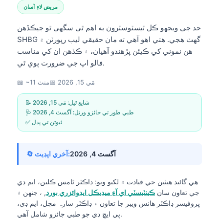
مريض لاءِ آسان
حد جي ويجهو ڪل ٽيسٽوسٽرون به اهم ٿي سگهي ٿو جيڪڏهن
SHBG گهٽ هجي. هتي اهو آهي ته مان حقيقي ليب رپورٽن ۾
هن نموني کي ڪيئن پڙهندو آهيان، ۽ ڪڏهن ان کي مناسب
فالو اپ جي ضرورت پوي ٿي.
مَي 15, 2026
📅
📖 ~11 منٽ
📝 شايع ٿيل:
مَي 15, 2026
🩺 طبي طور تي جائزو ورتل:
آگسٽ 4, 2026
✅ ثبوتن تي ٻڌل
آگسٽ 4, 2026
🔄 آخري اپڊيٽ:
هي گائيڊ هيٺين جي قيادت ۾ لکيو ويو:
ڊاڪٽر ٿامس ڪلين، ايم ڊي
جي تعاون سان
ڪينٽيسٽي اي آءِ ميڊيڪل ايڊوائزري بورڊ
, ، جنهن ۾
پروفيسر ڊاڪٽر هانس ويبر جا تعاون ۽ ڊاڪٽر سارہ مچل، ايم ڊي،
پي ايڇ ڊي جو طبي جائزو شامل آهي.