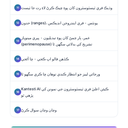
وڌيڪ فري ٽيسٽوسٽرون کان پوءِ چيڪ ڪرڻ لاءِ رت جا ٽيسٽ
حدون (ranges)، يونٽس ۽ فري اينڊروجن انڊيڪس
عمر، ٻار ڄمڻ کان پوءِ تبديليون ۽ پيري مينوپاز
(perimenopause) تشريح کي بدلائي سگهن ٿا
ڪڏهن فالو اپ ڪجي ۽ ڇا آڻجي
ورجائي ليبز جو انتظار ڪندي توهان ڇا ڪري سگهو ٿا
Kantesti AI ڪيئن اعليٰ فري ٽيسٽوسٽرون جي نمونن کي
پڙهي ٿو
وچان وچان سوال ڪرڻ