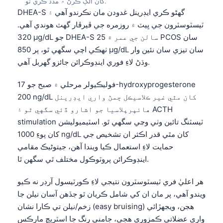
Gàidhlig
کان الڳ ڪرڻ ۾ مدد ڪري ٿو.
DHEA-S گهڻو ڪري ايڊرينل غدودن مان نڪرندو آهي ۽
Euskara
ٽيسٽوسٽرون جي ڀيٽ ۾ روزمره جي ڦيرڦار گهٽ هوندي آهي.
Македонски јазик
320 µg/dL جو DHEA-S 25 سالن جي عمر ۾ PCOS سان
ٺهڪي اچي سگهي ٿو، پر 850 µg/dL سان تيزي سان نئين وار
Latviešu valoda
وڌڻ لاءِ فوري اينڊوڪرائن جائزو گهربل آهي.
Galego
অসমীয়া
فوليڪيولر مرحلي ۾ صبح جو 17-hydroxyprogesterone
200 ng/dL کان مٿي غير ڪلاسيڪل ڄمڻ واري ايڊرينل
සිංහල
هائپرپلاسيا جو اشارو ڏئي سگهي ٿو ۽ ACTH
پښتو
stimulation ٽيسٽنگ تائين وٺي وڃي سگهي ٿو. اسٽيميوليشن
کان پوءِ 1000 ng/dL کان مٿي قدر اڪثر ان تشخيص جي
حمايت لاءِ استعمال ڪيا ويندا آهن، جيتوڻيڪ مقامي
Slovenčina
اينڊوڪرائن پروٽوڪول مختلف ٿي سگهن ٿا.
Hrvatski
هر اعليٰ فري ٽيسٽوسٽرون نتيجي لاءِ ڪورٽيسول آرڊر نه ڪيو
Suomi
ويندو آهي، پر مان ان کي شامل ڪريان ٿو جڏهن آسان نيلن جا
Қазақ тілі
زخم/نيلن تي ڪارا نشان (easy bruising) هجن، ويجهڙائي
Català
واري عضلاتي ڪمزوري هجي، جامني رنگ جا اسٽريچ مارڪس