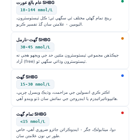
عام بالغ عورت SHBG
18-144 nmol/L
رينج تمام گهڻي مختلف ٿي سگهي ٿي؛ ڪل ٽيسٽوسٽرون،
البومين ۽ علامتن سان گڏ تفسير ڪريو.
گهٽ-نارمل SHBG
30-45 nmol/L
جيڪڏهن مجموعي ٽيسٽوسٽرون مٿئين حد جي ويجهو هجي ته
آزاد (free) ٽيسٽوسٽرون وڌائي سگهي ٿو.
گهٽ SHBG
15-30 nmol/L
اڪثر ڪري انسولين جي مزاحمت، وڌيڪ ويسرل چرٻي،
هائيپوتائيرائيڊزم يا اينڊروجن جي نمائش سان ڏٺو ويندو آهي.
تمام گهٽ SHBG
<15 nmol/L
دوا، ميٽابولڪ، جگر ۽ اينڊوڪرائن جائزو ضروري آهي، خاص
طور تي نون علامتن سان.