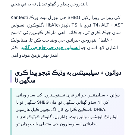
اينڊروجن پيداوار گهڻو تبديل نه به ٿي هجي.
Kantesti جي نيورل نيٽ ورڪ SHBG کي روزاني روزا رکيل
گلوڪوز، انسولين، HbA1c، لپڊز، TSH، فري T4، ALT ۽ AST
سان چيڪ ڪري ٿي، ڇاڪاڻ⁠تہ اهي مارڪر ڪيترين ئي “ڏسڻ
۾ غلط” اينڊروجن حيرانين جي وضاحت ڪن ٿا. ميٽابولڪ
اشارن لاءِ، اسان جو
انسولين خون جي جاچ جي گائيڊ
اڪثر
ايندڙ بهتر پڙهڻ هوندو آهي.
دوائون ۽ سپليمينٽس به وڌيڪ نتيجو پيدا ڪري
سگهن ٿا
دوائن ۽ سپليمنٽس جو اثر فري ٽيسٽوسٽرون کي سڌو وڌائي
سگهي ٿو يا SHBG کي اڻ سڌو گهٽائي سگهي ٿو. مان
اسڪين ڪرائڻ کان اڳ تجويز ڪيل هارمونز، DHEA،
اينابولڪ ايجنٽس، والپروئيٽ، ڊانازول، گلوڪوڪوٽيڪوائڊز ۽
حادثاتي ٽيسٽوسٽرون جي منتقلي بابت پڇان ٿو.