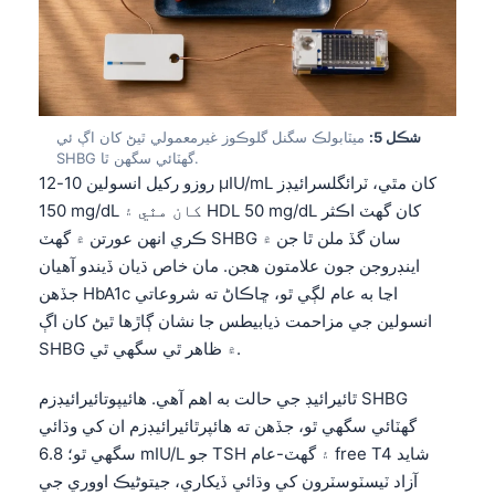
شڪل 5:
ميٽابولڪ سگنل گلوڪوز غيرمعمولي ٿيڻ کان اڳ ئي
SHBG گهٽائي سگهن ٿا.
روزو رکيل انسولين 10-12 µIU/mL کان مٿي، ٽرائگلسرائيڊز
150 mg/dL کان مٿي ۽ HDL 50 mg/dL کان گهٽ اڪثر
ڪري انهن عورتن ۾ گهٽ SHBG سان گڏ ملن ٿا جن ۾
اينڊروجن جون علامتون هجن. مان خاص ڌيان ڏيندو آهيان
جڏهن HbA1c اڃا به عام لڳي ٿو، ڇاڪاڻ ته شروعاتي
انسولين جي مزاحمت ذیابيطس جا نشان ڳاڙها ٿيڻ کان اڳ
SHBG ۾ ظاهر ٿي سگهي ٿي.
ٿائيرائيڊ جي حالت به اهم آهي. هائيپوتائيرائيڊزم SHBG
گهٽائي سگهي ٿو، جڏهن ته هائپرٿائيرائيڊزم ان کي وڌائي
سگهي ٿو؛ 6.8 mIU/L جو TSH ۽ گهٽ-عام free T4 شايد
آزاد ٽيسٽوسٽرون کي وڌائي ڏيکاري، جيتوڻيڪ اووري جي