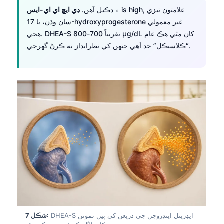
is high, علامتون تيزي
۾ ڍڪيل آهن.
ڊي ايڇ اي اي-ايس
Frysk
سان وڌن، يا 17-hydroxyprogesterone غير معمولي
Esperanto
هجي. DHEA-S تقريباً 700-800 µg/dL کان مٿي هڪ عام
Беларуская мова
“ڪلاسيڪل” حد آهي جنهن کي نظرانداز نه ڪرڻ گهرجي.
Татар теле
Кыргызча
ئۇيغۇرچە
Cebuano
Basa Jawa
ພາສາລາວ
Монгол
Afrikaans
العربية المغربية
Occitan
DHEA-S ايڊرينل اينڊروجن جي ذريعن کي ٻين نمونن
شڪل 7: