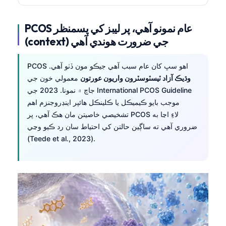
PCOS عام نمونو آهي، پر ليبز کي پسمنظر
(context) جي ضرورت هوندي آهي
PCOS اهو سڀ کان عام سبب آهي جيڪو مون ڏٺو آهي.
وڌيڪ آزاد ٽيسٽوسٽرون واريون عورتون
معمولي خون جي
جاچ ۾ نمونا. 2023 جي International PCOS Guideline
موجب بايو ڪيميڪل يا ڪلينڪل هائپر اينڊروجنزم اهم
تشخيصي خاصيتن مان هڪ آهي، پر PCOS لاءِ اڃا به
ضروري آهي ته ساڳين حالتن کي احتياط سان رد ڪيو وڃي
(Teede et al., 2023).