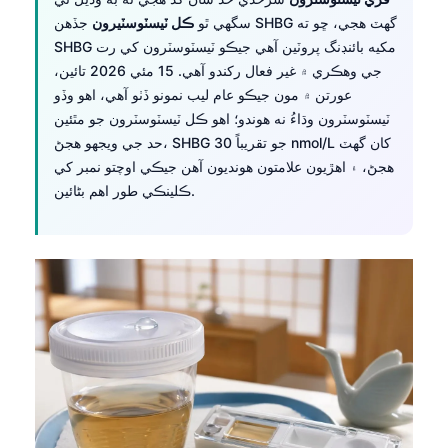
سگهي ٿو
ڪل ٽيسٽوسٽيرون
جڏهن SHBG گهٽ هجي، ڇو ته
SHBG مکيه بائنڊنگ پروٽين آهي جيڪو ٽيسٽوسٽرون کي رت
جي وهڪري ۾ غير فعال رکندو آهي. 15 مئي 2026 تائين،
عورتن ۾ مون جيڪو عام ليب نمونو ڏٺو آهي، اهو وڏو
ٽيسٽوسٽرون وڌاءُ نه هوندو؛ اهو ڪل ٽيسٽوسٽرون جو مٿئين
حد جي ويجهو هجڻ، SHBG جو تقريباً 30 nmol/L کان گهٽ
هجڻ، ۽ اهڙيون علامتون هونديون آهن جيڪي اوچتو نمبر کي
ڪلينڪي طور اهم بڻائين.