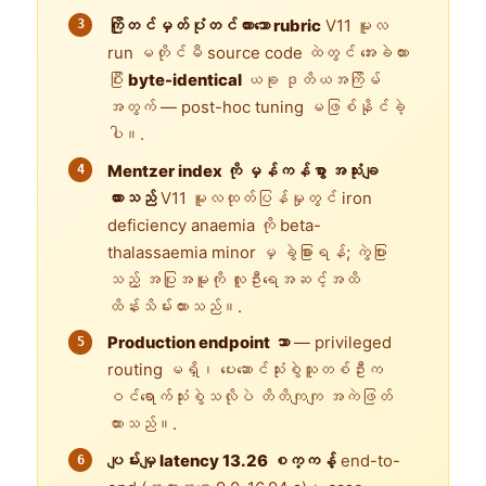
ကြိုတင်မှတ်ပုံတင်ထားသော rubric
V11 မူလ
run မတိုင်မီ source code ထဲတွင် အေးခဲထား
ပြီး
byte-identical
ယခု ဒုတိယအကြိမ်
အတွက် — post-hoc tuning မဖြစ်နိုင်ခဲ့
ပါ။.
Mentzer index ကို မှန်ကန်စွာ အသုံးချ
ထားသည်
V11 မူလထုတ်ပြန်မှုတွင် iron
deficiency anaemia ကို beta-
thalassaemia minor မှ ခွဲခြားရန်; ကွဲပြား
သည့် အပြုအမူကို လူဦးရေအဆင့်အထိ
ထိန်းသိမ်းထားသည်။.
Production endpoint သာ
— privileged
routing မရှိ၊ ပေးဆောင်သုံးစွဲသူတစ်ဦးက
ဝင်ရောက်သုံးစွဲသလိုပဲ တိတိကျကျ အကဲဖြတ်
ထားသည်။.
ပျမ်းမျှ latency 13.26 စက္ကန့်
end-to-