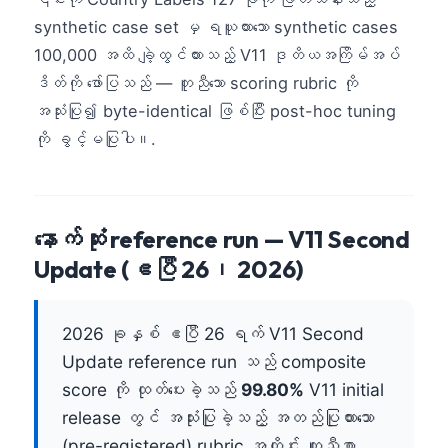
synthetic case set မှ ရယူထားသော synthetic cases
100,000 အထိ ချဲ့ထွင်ထားသည့် V11 ဒုတိယအကြိမ်အပ်
ဒိတ်ကို ဖော်ပြသည် — တူညီသော scoring rubric ကို
အသုံးပြု၍ byte-identical ဖြစ်ပြီး post-hoc tuning
ကို ခွင့်မပြုပါ။.
နောက်ဆုံး reference run — V11 Second
Update (ဧပြီ 26၊ 2026)
2026 ခုနှစ် ဧပြီ 26 ရက် V11 Second
Update reference run သည် composite
score ကို ထုတ်ပေးခဲ့သည်
99.80%
V11 initial
release တွင် အသုံးပြုခဲ့သည့် အတည်ပြုထားသော
(pre-registered) rubric အတိုင်း တူညီစွာ