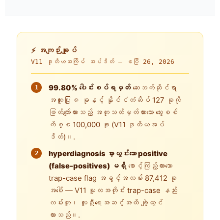
⚡ အကျဉ်းချုပ်
V11 ဒုတိယအကြိမ် အပ်ဒိတ် —
ဧပြီ 26, 2026
99.80% ပေါင်းစပ်ရမှတ်
ဆေးဘက်ဆိုင်ရာ
အထူးပြု ၈ ခုနှင့် နိုင်ငံတံဆိပ် 127 ခုကို
ဖြတ်ကျော်ထားသည့် အတုသတ်မှတ်ထားသော သွေးစစ်
ကိစ္စ 100,000 ခု (V11 ဒုတိယအပ်
ဒိတ်)။.
hyperdiagnosis မှားယွင်းသော positive
(false-positives) မရှိ
စောင့်ကြည့်ထားသော
trap-case flag အခွင့်အလမ်း 87,412 ခု
အပေါ် — V11 မူလအတိုင်း trap-case နည်း
လမ်းတူ၊ လူဦးရေအဆင့်အထိ ချဲ့ထွင်
ထားသည်။.