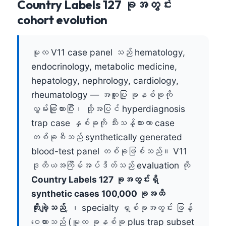
Country Labels 127 ခုအတွင်း
cohort evolution
မူလ V11 case panel သည် hematology,
endocrinology, metabolic medicine,
hepatology, nephrology, cardiology,
rheumatology — အထူးပြု ခုနစ်ခုကို
လွှမ်းခြုံထားပြီး၊ ထို့အပြင် hyperdiagnosis
trap case နှစ်ခုကို သီးသန့်ထားကာ case
တစ်ခုစီသည် synthetically generated
blood-test panel တစ်ခုဖြစ်သည်။ V11
ဒုတိယအကြိမ်အပ်ဒိတ်သည် evaluation ကို
Country Labels 127 ခုအတွင်းရှိ
synthetic cases 100,000 ခုအထိ
တိုးချဲ့သည်
, ၊ specialty ရှစ်ခုအတွင်း ဖြန့်
ဝေထားသည် (မူလ ခုနစ်ခု plus trap subset