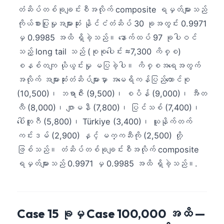
တံဆိပ်တစ်ခုချင်းစီအလိုက် composite ရမှတ်များသည်
ကိုယ်စားပြုမှုအများဆုံး နိုင်ငံတံဆိပ် 30 ခုအတွင်း 0.9971
မှ 0.9985 အထိ ရှိခဲ့သည်။ နောက်ထပ် 97 ခုပါဝင်
သည့် long tail သည် (စုစုပေါင်း ≈7,300 ကိစ္စ)
စနစ်တကျ ယိုယွင်းမှု မပြခဲ့ပါ။ ကိစ္စအရေအတွက်
အလိုက် အများဆုံးတံဆိပ်များမှာ အမေရိကန်ပြည်ထောင်စု
(10,500)၊ ဘရာဇီး (9,500)၊ စပိန် (9,000)၊ အီတ
လီ (8,000)၊ ဂျာမနီ (7,800)၊ ပြင်သစ် (7,400)၊
ပေါ်တူဂီ (5,800)၊ Türkiye (3,400)၊ ယူနိုက်တက်
ကင်းဒမ် (2,900) နှင့် မက္ကဆီကို (2,500) တို့
ဖြစ်သည်။ တံဆိပ်တစ်ခုချင်းစီအလိုက် composite
ရမှတ်များသည် 0.9971 မှ 0.9985 အထိ ရှိခဲ့သည်။.
Case 15 ခုမှ Case 100,000 အထိ —