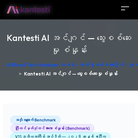
Kantesti AI အင်ဂျင် — သွေးစစ်ဆေး
မှု စံနှုန်း
AI Blood Test Analyzer အခမဲ့ - ဓာတ်ခွဲခန်းစကားပြန်၊ ဂျ
>
Kantesti AI အင်ဂျင် — သွေးစစ်ဆေးမှု စံနှုန်း
အလိုအလျောက် Benchmark
ကြိုတင်မှတ်ပုံတင်ထားသော စံနှုန်း (Benchmark)
V11 ဒုတိယအကြိမ် အပ်ဒိတ် — ၂၀၂၆ ခုနှစ် ဧပြီလ