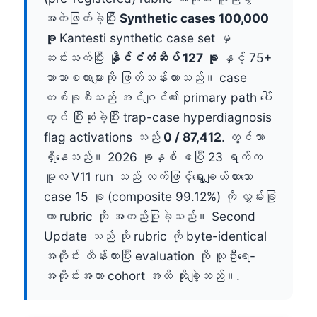
အကဲဖြတ်ခဲ့ပြီး
Synthetic cases 100,000
ခု
Kantesti synthetic case set မှ
ဆင်းသက်ပြီး
နိုင်ငံတံဆိပ် 127 ခု
နှင့် 75+
ဘာသာစကားများကို ဖြတ်သန်းထားသည်။ case
တစ်ခုစီသည် အင်ဂျင်၏ primary path ပေါ်
တွင် ပြီးဆုံးခဲ့ပြီး trap-case hyperdiagnosis
flag activations သည်
0 / 87,412
. တွင်သာ
ရှိနေသည်။ 2026 ခုနှစ် ဧပြီ 23 ရက်က
မူလ V11 run သည် လက်ဖြင့်ရွေးချယ်ထားသော
case 15 ခု (composite 99.12%) ကို လွှမ်းခြုံ
ကာ rubric ကို အတည်ပြုခဲ့သည်။ Second
Update သည် ထို rubric ကို byte-identical
အတိုင်း ထိန်းထားပြီး evaluation ကို လူဦးရေ-
အတိုင်းအတာ cohort အထိ တိုးချဲ့သည်။.