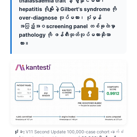
thalassaemia trait နဲ့ ခွဲနိုင်မလား၊
hepatitis လိုမျိုးနဲ့ Gilbert's syndrome ကို
over-diagnose လုပ်မလား၊ ပုံမှန်
အပြည့်အဝ screening panel တစ်ခုထဲမှာ
pathology ကို ဖန်တီးထုတ်လုပ်မလားဆိုတာ
လား။
ပုံ ၁:
V11 Second Update 100,000-case cohort နောက်ခံ