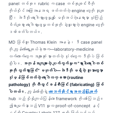
panel တစ်ခု။ rubric က case တစ်ခုချင်းစီကို
ကိုယ်ပိုင်အခြေအနေအရ ဖတ်တတ်တဲ့ engine တွေကို ဆုချ
ပြီး၊ အဲဒီလို ရောဂါရှာဖွေမှုမျိုး မလိုအပ်တဲ့နေရာမှာ ယုံကြည်
စိတ်ချစွာ ရောဂါရှာဖွေမှုတစ်ခုကို ဆွဲယူသွားတဲ့ engine တွေကို
ဒဏ်ခတ်ပါတယ်။.
MD ဖြစ်သူ Thomas Klein အနေနဲ့၊ ဒီ case panel
ကို ကျွန်တော်ရွေးချယ်ခဲ့တာက—laboratory-medicine
လက်ထောက်တွေက အများဆုံး မှားတတ်တဲ့ ပုံစံတွေက ဒီလိုပဲ ဖြစ်
လို့ပါ။.
အကုန်အကျများတဲ့ ပျက်ကွက်မှုက "ရှားပါးရောဂါတစ်
ခုကို လွတ်သွားခြင်း" မဟုတ်ပါ—အဲဒီလို မရှိတဲ့ လူနာတွေမှာ
ပုံမှန်ဖြစ်တတ်တဲ့ ရောဂါလက္ခဏာ (routine
pathology) ကို တီထွင်ဖန်တီးခြင်း (fabricating) ဖြစ်
ပါတယ်။.
ကျွန်တော်တို့ရဲ့
ဆေးဘက်ဆိုင်ရာအတည်ပြုချက်
hub သည် ပိုမိုကျယ်ပြန့်သော framework ကို ဖော်ပြသည်။
ဤစာမျက်နှာသည် V11 မူလ proof-of-concept နှင့်
၎င်းကို Country Labels 127 ခုကို ဖြတ်သန်းသည့်