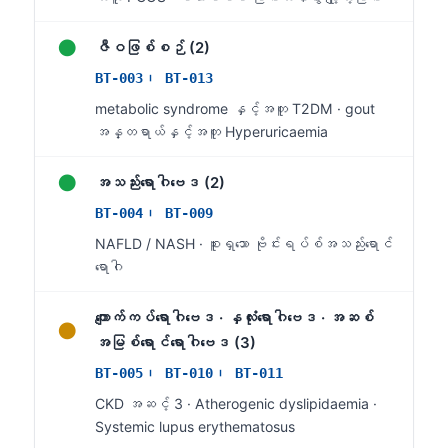
Frysk
●
ဇီဝဖြစ်စဉ် (2)
Esperanto
BT-003၊ BT-013
Беларуская мова
metabolic syndrome နှင့်အတူ T2DM · gout
Татар теле
အန္တရာယ်နှင့်အတူ Hyperuricaemia
Кыргызча
●
အသည်းရောဂါဗေဒ (2)
ئۇيغۇرچە
BT-004၊ BT-009
Cebuano
NAFLD / NASH · စူးရှသော ဗိုင်းရပ်စ်အသည်းရောင်
Basa Jawa
ရောဂါ
ພາສາລາວ
Монгол
ကျောက်ကပ်ရောဂါဗေဒ · နှလုံးရောဂါဗေဒ · အဆစ်
●
အမြစ်ရောင်ရောဂါဗေဒ (3)
Afrikaans
BT-005၊ BT-010၊ BT-011
العربية المغربية
CKD အဆင့် 3 · Atherogenic dyslipidaemia ·
Occitan
Systemic lupus erythematosus