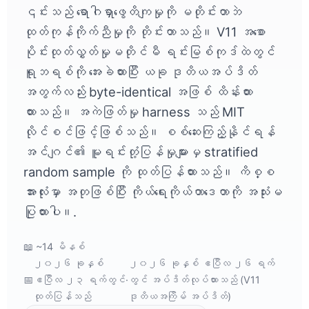
၎င်းသည် ရောဂါရှာဖွေတိကျမှုကို မတိုင်းတာဘဲ
ထုတ်ကုန်ကိုက်ညီမှုကို တိုင်းတာသည်။ V11 အစော
ပိုင်းထုတ်လွှတ်မှုမတိုင်မီ ရင်းမြစ်ကုဒ်ထဲတွင်
ရူဘရစ်ကို အေးခဲထားပြီး ယခု ဒုတိယအပ်ဒိတ်
အတွက်လည်း byte-identical အဖြစ် ထိန်းထား
ထားသည်။ အကဲဖြတ်မှု harness သည် MIT
လိုင်စင်ဖြင့်ဖြစ်သည်။ စစ်ဆေးကြည့်နိုင်ရန်
အင်ဂျင်၏ မူရင်းတုံ့ပြန်မှုများမှ stratified
random sample ကို ထုတ်ပြန်ထားသည်။ ကိစ္စ
အားလုံးမှာ အတုဖြစ်ပြီး ကိုယ်ရေးကိုယ်တာဒေတာကို အသုံးမ
ပြုထားပါ။.
📖 ~14 မိနစ်
၂၀၂၆ ခုနှစ်
၂၀၂၆ ခုနှစ် ဧပြီလ ၂၆ ရက်
📅
ဧပြီလ ၂၃ ရက်တွင်
·
တွင် အပ်ဒိတ်လုပ်ထားသည် (V11
ထုတ်ပြန်သည်
ဒုတိယအကြိမ် အပ်ဒိတ်)