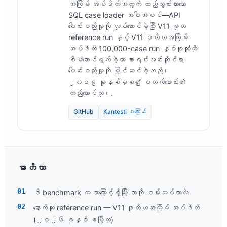
အကြိမ် အပ်ဒိတ်အတွက် ထည့်သွင်းထားသော
SQL case loader အပါအဝင်—API
ပေါင်းစည်းမှုကို လုပ်ဆောင်ခဲ့ပြီး V11 မူလ
reference run နှင့် V11 ဒုတိယအကြိမ်
အပ်ဒိတ် 100,000-case run နှစ်ခုလုံးကို
စီမံဆောင်ရွက်ခဲ့ကာ စာရင်းအင်းဆိုင်ရာ
ပေါင်းစည်းမှုကို ပြင်ဆင်ခဲ့သည်။
၂၀၁၉ ခုနှစ်မှစ၍ ပလက်ဖောင်း၏
တည်ထောင်သူ။.
GitHub
Kantesti အကြောင်း
မာတိကာ
ဒီ benchmark က ဘာကြောင့်ရှိပြီး ဘာကို စမ်းသပ်တာလဲ
နောက်ဆုံး reference run — V11 ဒုတိယအကြိမ် အပ်ဒိတ်
(၂၀၂၆ ခုနှစ် ဧပြီလ)