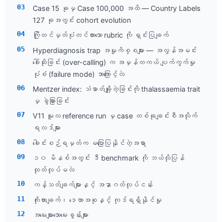
Case 15 ခုမှ Case 100,000 အထိ — Country Labels
127 ခုအတွင်း cohort evolution
ကြိုတင်မှတ်ပုံတင်ထားသော rubric ကို ရှင်းပြချက်
Hyperdiagnosis trap အမှုကိစ္စများ — အလွန်အမင်း
ခေါ်ဆိုခြင်း (over-calling) က အမှန်တကယ် ပျက်ကွက်မှု
ပုံစံ (failure mode) ဘာကြောင့်လဲ
Mentzer index: သံဓာတ်ချို့တဲ့ခြင်းကို thalassaemia trait
မှ ခွဲခြားခြင်း
V11 မူလ reference run မှ case တစ်ခုချင်းစီအလိုက်
ရလဒ်များ
ခေါင်းစဉ်ရမှတ်က မပြောပြနိုင်တဲ့အရာ
၁၀ မိနစ်အတွင်း ဒီ benchmark ကို ဘယ်လိုပြန်
ထုတ်လုပ်မလဲ
ကန့်သတ်ချက်များနှင့် အနာဂတ်လုပ်ငန်း
ကိုးကားချက်၊ ဒေတာအစုနှင့် ကုဒ်ရရှိနိုင်မှု
အမေးများသောမေးခွန်းများ