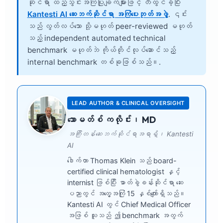
ဆိုင်ရာ ထည့်သွင်းအကြံပြုချက်များဖြင့် တီထွင်ခဲ့ပြီး
Kantesti AI ဆေးဘက်ဆိုင်ရာ အကြံပေးဘုတ်အဖွဲ့
. ၎င်း
သည် လွတ်လပ်သော သို့မဟုတ် peer-reviewed မဟုတ်
သည့် independent automated technical
benchmark မဟုတ်ဘဲ ကိုယ်တိုင်လုပ်ဆောင်သည့်
internal benchmark တစ်ခုဖြစ်သည်။.
LEAD AUTHOR & CLINICAL OVERSIGHT
သောမတ်စ် ကလိုင်း၊ MD
အကြီးတန်းဆေးဘက်ဆိုင်ရာအရာရှိ၊ Kantesti
AI
ဒေါက်တာ Thomas Klein သည် board-
certified clinical hematologist နှင့်
internist ဖြစ်ပြီး ဓာတ်ခွဲခန်းဆိုင်ရာ ဆေး
ပညာတွင် အတွေ့အကြုံ 15 နှစ်ကျော်ရှိသည်။
Kantesti AI တွင် Chief Medical Officer
အဖြစ် သူသည် ဤ benchmark အတွက်