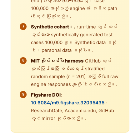
end (အကွာအဝေး 9.0–16.94 s)၊ case
100,000 အားလုံးသည် engine ၏ အဓိက path
ပေါ်တွင် ပြီးဆုံးသည်။.
Synthetic cohort။.
run-time တွင် တင်
သွင်းထားသော synthetically generated test
cases 100,000 ခု။ Synthetic data မသုံး
ပါ၊ personal data မသုံးပါ။.
MIT လိုင်စင်ပါ harness
GitHub တွင်
ထုတ်ပြန်ထားပြီး စစ်ဆေးရန် stratified
random sample (n = 201) အဖြစ် full raw
engine responses များကို ပါဝင်စေသည်။.
Figshare DOI
:
10.6084/m9.figshare.32095435
·
ResearchGate, Academia.edu, GitHub
တွင် mirror လုပ်ထားသည်။.