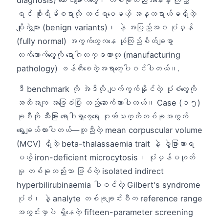
diagnosis) ထောင်ချောက်တွေ၊ တစ်ခုတည်းအနေနဲ့ ကြည့်
ရင် စိုးရိမ်စရာလို ထင်ရပေမယ့် အန္တရာယ်မရှိတဲ့
မျိုးကွဲများ (benign variants)၊ နဲ့ အပြည့်အဝ ပုံမှန်
(fully normal) အကွက်တွေကနေ ယုံကြည်စိတ်ချစွာ
လက်ထောက်တွေကို ရောဂါလက္ခဏာတု (manufacturing
pathology) ဖန်တီးစေတဲ့အရာတွေပါဝင်ပါတယ်။.
ဒီ benchmark ကို အဲဒီလို ပျက်ကွက်နိုင်တဲ့ ပုံစံတွေကို
အတိအကျ အခြေခံပြီး တည်ဆောက်ထားပါတယ်။ Case (၁၅)
ခုစီကို သီးခြား ရောဂါရှာဖွေရေး ဂုဏ်သတ္တိတစ်ခုအတွက်
ရွေးချယ်ထားပါတယ်—တူညီတဲ့ mean corpuscular volume
(MCV) ရှိတဲ့ beta-thalassaemia trait နဲ့ ခွဲခြားထားရ
မယ့် iron-deficient microcytosis၊ ပုံမှန်မဟုတ်
မှု တစ်ခုတည်းသာ ဖြစ်တဲ့ isolated indirect
hyperbilirubinaemia ပါဝင်တဲ့ Gilbert's syndrome
ပုံစံ၊ နဲ့ analyte တစ်ခုချင်းစီက reference range
အတွင်းမှာပဲ ရှိနေတဲ့ fifteen-parameter screening