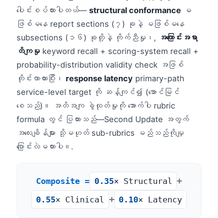
ပေါင်းစပ်ထားပါတယ်—
structural conformance
မ
ဖြစ်မနေ report sections (၇) ခုနဲ့ မဖြစ်မနေ
subsections (၁၆) ခုတို့နဲ့ ကိုက်ညီမှု၊,
အကြောင်းအရာ
တိကျမှု
keyword recall + scoring-system recall +
probability-distribution validity check အဖြစ်
တိုင်းတာထားပြီး၊
response latency
primary-path
service-level target ကို ဆန့်ကျင်၍ (အောင်မြင်
စေသည်)။ အတိအကျ ခွဲထုတ်မှုကို အောက်ပါ rubric
formula တွင် ပြထားသည်—Second Update အတွက်
အလေးချိန်များ သို့မဟုတ် sub-rubrics မည်သည်ကိုမျှ
ပြောင်းလဲမထားပါ။.
+
Composite =
0.35
× Structural
+
0.55
× Clinical
0.10
× Latency