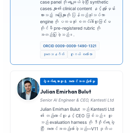
case panel ကို ရွေးချယ်ခဲ့ပြီး synthetic
cases များ၏ clinical content နှင့် မျှော်မှန်း
ထားသည့် အဖြေများကို ပြန်လည်သုံးသပ်ကာ
engine ကို ပထမဆုံး စတင်ခေါ်ယူခြင်းမ
တိုင်မီ pre-registered rubric ကို
အတည်ပြုခဲ့သည်။.
ORCID 0009-0009-1490-1321
သုတေသနဂိတ်
ဂူဂယ် စကော်လာ
တွဲဖက်ရေးသားသူ & အကောင်အထည်ဖော်မှု
Julian Emirhan Bulut
Senior AI Engineer & CEO, Kantesti Ltd
Julian Emirhan Bulut သည် Kantesti Ltd
၏ တည်ထောင်သူနှင့် CEO ဖြစ်သည်။ သူ
သည် evaluation harness ကို ဒီဇိုင်းရေးဆွဲ
ပြီး အကောင်အထည်ဖော်ခဲ့သည်—V11 ဒုတိယ