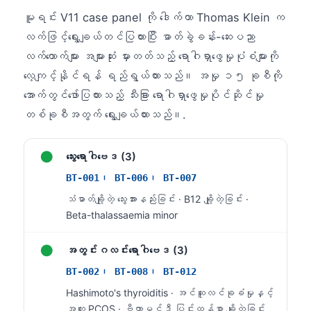
မူရင်း V11 case panel ကို ဒေါက်တာ Thomas Klein က
လက်ဖြင့်ရွေးချယ်တင်ပြထားပြီး ဓာတ်ခွဲခန်း-ဆေးပညာ
လက်ထောက်များ အများဆုံး မှားတတ်သည့် ရောဂါရှာဖွေမှုပုံစံများကို
လေ့ကျင့်နိုင်ရန် ရည်ရွယ်ထားသည်။ အမှု ၁၅ ခုစီကို
အောက်တွင်ဖော်ပြထားသည့် သီးခြား ရောဂါရှာဖွေမှုပိုင်ဆိုင်မှု
တစ်ခုစီအတွက် ရွေးချယ်ထားသည်။.
●
သွေးရောဂါဗေဒ (3)
BT-001၊ BT-006၊ BT-007
သံဓာတ်ချို့တဲ့ သွေးအားနည်းခြင်း · B12 ချို့တဲ့ခြင်း ·
Beta-thalassaemia minor
●
အတွင်းဂလင်းရောဂါဗေဒ (3)
BT-002၊ BT-008၊ BT-012
Norsk bokmål
Hashimoto's thyroiditis · အင်ဆူလင်ခုခံမှုနှင့်
Ślōnskŏ gŏdka
အတူ PCOS · ဗီတာမင်ဒီ ပြင်းထန်စွာ ချို့တဲ့ခြင်း