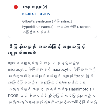
Gàidhlig
●
Trap အမှုများ (2)
Euskara
BT-014၊ BT-015
Македонски јазик
Gilbert's syndrome (သီးခြား indirect
Latviešu valoda
hyperbilirubinaemia) · အရွယ်ရောက်ပြီးသူ screen
Galego
အပြည့်အဝ ပုံမှန်
অসমীয়া
ဒီဖြန့်ဝေမှုကို အဘယ်ကြောင့် အထူးသဖြင့်
සිංහල
ရွေးချယ်ထားတာလဲ
سنڌي
پښتو
သွေးဗေဒပညာရပ်တွင် အမှု ၃ ခုရရှိသည်မှာ
microcytic ကွဲပြားမှုများနှင့် macrocytic ကွဲပြားမှုများသည်
လက်တွေ့ဓာတ်ခွဲခန်းလုပ်ငန်းတွင် အများဆုံး “trap” ဖြစ်
Slovenčina
သောကြောင့်ဖြစ်သည်။ အာရုံကြောဆိုင်ရာ/ဟော်မုန်းဆိုင်ရာ
Hrvatski
ပညာရပ်တွင် အမှု ၃ ခုရရှိသည်မှာ Hashimoto's၊
Suomi
PCOS နှင့် ဗီတာမင်ဒီ ချို့တဲ့ခြင်း တင်ပြပုံများသည် မ
Қазақ тілі
တူညီသော ရောဂါရှာဖွေမှုပုံစံများကို လေ့ကျင့်ပေးသောကြောင့်ဖြစ်သည်