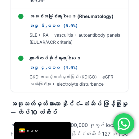
hs-CRP
简体中文
●
အဆစ်အမြစ်ရောဂါဗေဒ (Rheumatology)
Română
အမှု ၆,၀၀၀ (6.0%)
Türkçe
SLE၊ RA၊ vasculitis၊ autoantibody panels
Ελληνικά
(EULAR/ACR criteria)
Português
●
ကျောက်ကပ်ဆိုင်ရာရောဂါဗေဒ
Español
အမှု ၄,၀၀၀ (4.0%)
Italiano
CKD အဆင့်သတ်မှတ်ခြင်း (KDIGO)၊ eGFR
עִבְרִית
လမ်းကြောင်းများ၊ electrolyte disturbance
Français
العربية
အတုသတ်မှတ်ထားသော နိုင်ငံ-တံဆိပ် ဖြန့်ဖြူးမှု
Deutsch
— ထိပ် 10 တံဆိပ်
English
အတုသတ်မှတ်ထားသော ကိစ္စ 100,000 ခုတွင် locale
ဗမာစာ
handling ကို စမ်းသပ်ရန် နိုင်ငံတံဆိပ် 127 ခု (ISO