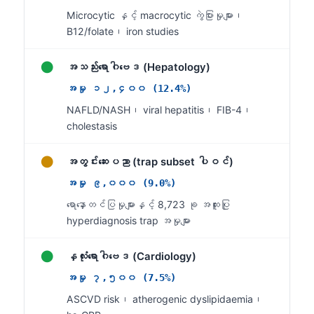
日本語
Microcytic နှင့် macrocytic ကွဲပြားမှုများ၊
Eesti
B12/folate၊ iron studies
Azərbaycan dili
●
အသည်းရောဂါဗေဒ (Hepatology)
Bosanski
အမှု ၁၂,၄၀၀ (12.4%)
Svenska
NAFLD/NASH၊ viral hepatitis၊ FIB-4၊
Српски језик
cholestasis
Íslenska
●
အတွင်းဆေးပညာ (trap subset ပါဝင်)
Հայերեն
အမှု ၉,၀၀၀ (9.0%)
Bahasa Indonesia
ရောနှောတင်ပြမှုများနှင့် 8,723 ခု အထူးပြု
हिन्दी
hyperdiagnosis trap အမှုများ
Nederlands
●
နှလုံးရောဂါဗေဒ (Cardiology)
Dansk
အမှု ၇,၅၀၀ (7.5%)
Български
ASCVD risk၊ atherogenic dyslipidaemia၊
فارسی