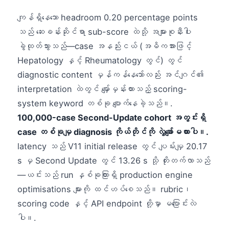
ကျန်ရှိနေသော headroom 0.20 percentage points
သည် ဆေးခန်းဆိုင်ရာ sub-score ထဲသို့ အများစုနီးပါး
ခွဲထုတ်သွားသည်—case အနည်းငယ် (အဓိကအားဖြင့်
Hepatology နှင့် Rheumatology တွင်) တွင်
diagnostic content မှန်ကန်နေသော်လည်း အင်ဂျင်၏
interpretation ထဲတွင် မျှော်မှန်းထားသည့် scoring-
system keyword တစ်ခု ပျောက်နေခဲ့သည်။.
100,000-case Second-Update cohort အတွင်းရှိ
case တစ်ခုမျှ diagnosis ကိုယ်တိုင်ကို လွဲချော်မထားပါ။.
latency သည် V11 initial release တွင် ပျမ်းမျှ 20.17
s မှ Second Update တွင် 13.26 s သို့ တိုးတက်လာသည်
—ယင်းသည် run နှစ်ခုကြားရှိ production engine
optimisations များကို ထင်ဟပ်စေသည်။ rubric၊
scoring code နှင့် API endpoint တို့မှာ မပြောင်းလဲ
ပါ။.