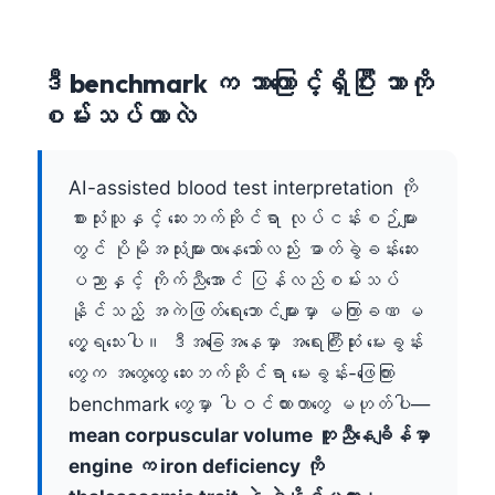
ဒီ benchmark က ဘာကြောင့်ရှိပြီး ဘာကို
စမ်းသပ်တာလဲ
AI-assisted blood test interpretation ကို
စားသုံးသူနှင့် ဆေးဘက်ဆိုင်ရာ လုပ်ငန်းစဉ်များ
တွင် ပိုမိုအသုံးများလာနေသော်လည်း ဓာတ်ခွဲခန်းဆေး
ပညာနှင့် ကိုက်ညီအောင် ပြန်လည်စမ်းသပ်
နိုင်သည့် အကဲဖြတ်ရေးဘောင်များမှာ မကြာခဏ မ
တွေ့ရသေးပါ။ ဒီအခြေအနေမှာ အရေးကြီးဆုံး မေးခွန်း
တွေက အထွေထွေ ဆေးဘက်ဆိုင်ရာ မေးခွန်း-ဖြေကြား
benchmark တွေမှာ ပါဝင်ထားတာတွေ မဟုတ်ပါ—
mean corpuscular volume တူညီနေချိန်မှာ
engine က iron deficiency ကို