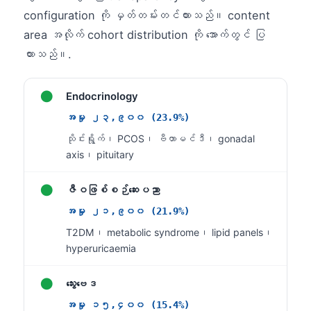
configuration ကို မှတ်တမ်းတင်ထားသည်။ content
తెలుగు
area အလိုက် cohort distribution ကို အောက်တွင် ပြ
मराठी
ထားသည်။.
اردو
বাংলা
●
Endocrinology
Shqip
အမှု ၂၃,၉၀၀ (23.9%)
Magyar
သိုင်းရွိုက်၊ PCOS၊ ဗီတာမင်ဒီ၊ gonadal
axis၊ pituitary
Slovenščina
한국어
●
ဇီဝဖြစ်စဉ်ဆေးပညာ
Polski
အမှု ၂၁,၉၀၀ (21.9%)
Lietuvių kalba
T2DM၊ metabolic syndrome၊ lipid panels၊
hyperuricaemia
Русский
ქართული
●
သွေးဗေဒ
Čeština
အမှု ၁၅,၄၀၀ (15.4%)