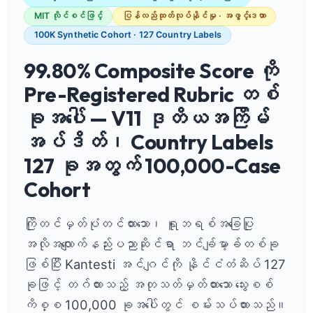
MIT လိုင်စင်ဖြင့်
ပြန်လည်ထုတ်လုပ်နိုင်မှု · အဖွင့်ဒေတာ
100K Synthetic Cohort · 127 Country Labels
99.80% Composite Score ကို
Pre-Registered Rubric တစ်
ခုအပေါ် — V11 ဒုတိယအကြိမ်
အပ်ဒိတ်၊ Country Labels
127 ခုအတွက် 100,000-Case
Cohort
ကြိုတင်မှတ်ပုံတင်ထားသော၊ ရူဘရစ်အခြေပြု
အလိုအလျောက်နည်းပညာဆိုင်ရာ ဘင်ချ်မာ့ခ်တစ်ခု
ဖြစ်ပြီး Kantesti အင်ဂျင်ကို နိုင်ငံတံဆိပ် 127
ခုဖြင့် တဂ်ထားသည့် အတုသတ်မှတ်ထားသော သွေးစစ်
ကိစ္စ 100,000 ခုအပေါ်တွင် စမ်းသပ်ထားသည်။