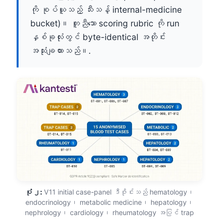
ကို စုပ်ယူသည့် သီးသန့် internal-medicine
bucket)။ တူညီသော scoring rubric ကို run
နှစ်ခုလုံးတွင် byte-identical အတိုင်း
အသုံးချထားသည်။.
ပုံ ၂:
V11 initial case-panel ဒီဇိုင်းသည် hematology၊
endocrinology၊ metabolic medicine၊ hepatology၊
nephrology၊ cardiology၊ rheumatology အပြင် trap