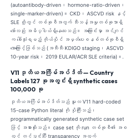
(autoantibody-driven၊ hormone-ratio-driven၊
Català
single-marker-driven)။ CKD၊ ASCVD risk နှင့်
O‘zbekcha
SLE တို့တွင် တစ်ခုစီအတွက် သီးသန့်အမှုတစ်ခုသာရှိ
Українська
သော်လည်း အဓိပ္ပါယ်ရှိနေသေးသည်။ အကြောင်းမှာ အင်ဂျင်
አማርኛ
က ခေါ်သုံးရမည့် ကိုယ်ပိုင် အမှတ်ပေးစနစ်တစ်ခုစီရှိ
Kiswahili
သောကြောင့်ဖြစ်သည် (အသီးသီး KDIGO staging၊ ASCVD
ភាសាខ្មែរ
10-year risk၊ 2019 EULAR/ACR SLE criteria)။.
ไทย
V11 ဒုတိယအကြိမ်အပ်ဒိတ် — Country
Tagalog
Labels 127 ခုအတွင်းရှိ synthetic cases
Tiếng Việt
100,000 ခု
Bahasa Melayu
ဒုတိယအကြိမ်အပ်ဒိတ်သည် မူလ V11 hard-coded
മലയാളം
15-case Python literal ကို ပိုကြီးသည့်၊
ಕನ್ನಡ
programmatically generated synthetic case set
ગુજરાતી
ဖြင့် အစားထိုးသည်။ case set ကို run တစ်ခုစီ၏ အစ
တွင် တင်သွင်းပြီး transparency အတွက်
தமிழ்