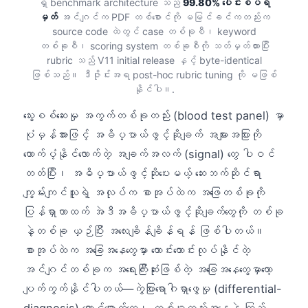
ရှိ benchmark architecture သည်
99.80% ပေါင်းစပ်ရ
မှတ်
အင်ဂျင်က PDF တစ်စောင်ကို မမြင်ခင်ကတည်းက
source code ထဲတွင် case တစ်ခုစီ၊ keyword
တစ်ခုစီ၊ scoring system တစ်ခုစီကို သတ်မှတ်ထားပြီး
rubric သည် V11 initial release နှင့် byte-identical
ဖြစ်သည်။ ဒီဇိုင်းအရ post-hoc rubric tuning ကို မဖြစ်
နိုင်ပါ။.
သွေးစစ်ဆေးမှု အကွက်တစ်ခုတည်း (blood test panel) မှာ
ပုံမှန်အားဖြင့် အဓိပ္ပာယ်ဖွင့်ဆိုချက် အများအပြားကို
ထောက်ပံ့နိုင်လောက်တဲ့ အချက်အလက် (signal) တွေ ပါဝင်
တတ်ပြီး၊ အဓိပ္ပာယ်ဖွင့်ဆိုပေးမယ့် ဆေးဘက်ဆိုင်ရာ
ကျွမ်းကျင်သူရဲ့ အလုပ်က စာအုပ်ထဲက အဖြေတစ်ခုကို
ပြန်ရှာတာထက် အဲဒီအဓိပ္ပာယ်ဖွင့်ဆိုချက်တွေကို တစ်ခု
နဲ့တစ်ခု ယှဉ်ပြီး အလေးချိန်ချိန်ရန် ဖြစ်ပါတယ်။
စာအုပ်ထဲက အခြေအနေတွေမှာ ကောင်းကောင်းလုပ်နိုင်တဲ့
အင်ဂျင်တစ်ခုက အရေးကြီးဆုံးဖြစ်တဲ့ အခြေအနေတွေမှာတော့
ပျက်ကွက်နိုင်ပါတယ်—ကွဲပြားရောဂါရှာဖွေမှု (differential-