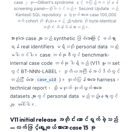
case ၂ ခု—Gilbert's syndrome နှင့် အပြည့်အဝ ပုံမှန်
screening panel—တို့ပါဝင်သည်။ Second Update သည်
Kantesti SQL repository မှ ဆွဲထုတ်ထားသော case 100,000
အထိ cohort ကို တိုးချဲ့နေစဉ် ဤ rubric ကို byte-identical
အတိုင်း ထိန်းသိမ်းထားသည်။.
အားလုံးသော case များသည် synthetic ဖြစ်သောကြောင့် ဖယ်ရှား
ရန် real identifiers မရှိသလို personal data လည်း
မပါဝင်ပါ။ case တစ်ခုစီတွင် benchmark-
internal case code တစ်ခု ပါရှိသည် (V11 မူလ set
တွင် BT-NNN-LABEL၊ ဒုတိယအကြိမ်အပ်ဒိတ်တွင်
တည်ငြိမ်သော
)။ ထုတ်ပြန်ထားသော harness၊
case_uid
technical report၊ သို့မဟုတ် ထုတ်လွှတ်ထားသော
datasets များတွင် personal data မည်သည့်နေရာတွင်
မျှ မပေါ်ပါ။.
V11 initial release အတိုင်း ဆောင်ရွက်ခဲ့သည်
—လက်ဖြင့်ရွေးချယ်ထားသော case 15 ခု