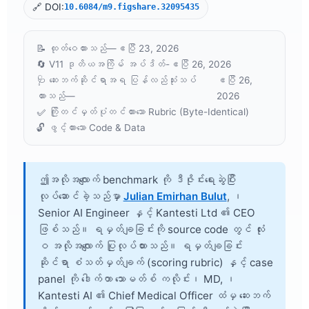
🔗 DOI:
10.6084/m9.figshare.32095435
📝 ထုတ်ဝေထားသည်—
ဧပြီ 23, 2026
🔄 V11 ဒုတိယအကြိမ် အပ်ဒိတ်-
ဧပြီ 26, 2026
🩺 ဆေးဘက်ဆိုင်ရာအရ ပြန်လည်သုံးသပ်
ဧပြီ 26,
ထားသည်—
2026
✅ ကြိုတင်မှတ်ပုံတင်ထားသော Rubric (Byte-Identical)
🔓 ဖွင့်ထားသော Code & Data
ဤအလိုအလျောက် benchmark ကို ဒီဇိုင်းရေးဆွဲပြီး
လုပ်ဆောင်ခဲ့သည်မှာ
Julian Emirhan Bulut
, ၊
Senior AI Engineer နှင့် Kantesti Ltd ၏ CEO
ဖြစ်သည်။ ရမှတ်ချခြင်းကို source code တွင် လုံး
ဝ အလိုအလျောက် ပြုလုပ်ထားသည်။ ရမှတ်ချခြင်း
ဆိုင်ရာ စံသတ်မှတ်ချက် (scoring rubric) နှင့် case
panel ကို
ဒေါက်တာ သောမတ်စ် ကလိုင်း၊ MD
, ၊
Kantesti AI ၏ Chief Medical Officer ထံမှ ဆေးဘက်