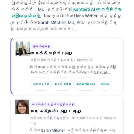
ဤလမ်းညွှန်ကို ဦးဆောင်ရေးအောက်တွင် ရေးသားထားသည်—
ဒေါက်တာ သောမ
တ်စ် ကလိုင်း၊ MD
နှင့် ပူးပေါင်း၍
Kantesti AI ဆေးဘက်ဆိုင်ရာ
အကြံပေးဘုတ်အဖွဲ့
, ပါမောက္ခ ဒေါက်တာ Hans Weber ထံမှ ပံ့ပိုးမှု
များနှင့် ဒေါက်တာ Sarah Mitchell, MD, PhD မှ ဆေးဘက်ဆိုင်ရာ
ပြန်လည်သုံးသပ်ချက် အပါအဝင်။.
ဦးဆောင်ရေးသားသူ
သောမတ်စ် ကလိုင်း၊ MD
အကြီးတန်းဆေးဘက်ဆိုင်ရာအရာရှိ၊ Kantesti AI
ဒေါက်တာ သောမတ်စ် ကလိန်းသည် ဘုတ်အဖွဲ့မှ အသိအမှတ်ပြု
ထားသော ကလင်နစ်ဆိုင်ရာ ဟီမတ်တော်လော့ဂျစ် (clinical
hematologist) နှင့် အတွင်းလူနာဆိုင်ရာ ဆရာဝန်
(internist) ဖြစ်ပြီး ဓာတ်ခွဲခန်းဆိုင်ရာ ဆေးပညာနှင့် AI
သုတေသနဂိတ်
ဂူဂယ် စကော်လာ
Academia.edu
ORCID
အကူအညီဖြင့် ကလင်နစ်ဆိုင်ရာ ခွဲခြမ်းစိတ်ဖြာမှုတွင်
အတွေ့အကြုံ ၁၅ နှစ်ကျော်ရှိသည်။ Kantesti AI တွင် အကြီး
တန်း ဆေးဘက်ဆိုင်ရာ အရာရှိ (Chief Medical Officer)
အဖြစ် သူသည် ပိုင်ဆိုင်မှုဆိုင်ရာ အာရုံကြောကွန်ရက်
ဆေးဘက်ဆိုင်ရာ ပြန်လည်သုံးသပ်သူ
(proprietary neural network) ၏ ဆေးဘက်ဆိုင်ရာ တိကျမှုကို
ဆာရာ မစ်ချယ်၊ MD၊ PhD
စောင့်ကြည့်ကြီးကြပ်ပေးသည်။ ဒေါက်တာ ကလိန်းသည် ဇီဝ
အဓိကဆေးဘက်ဆိုင်ရာအကြံပေး - ဆေးခန်းရောဂါဗေဒနှင့် အထွေထွေဆေး
အမှတ်အသား (biomarker) အဓိပ္ပာယ်ဖော်ခြင်းနှင့်
ပညာ
ဓာတ်ခွဲခန်းဆိုင်ရာ ရောဂါရှာဖွေခြင်း (laboratory
ဒေါက်တာ Sarah Mitchell သည် ဓာတ်ခွဲခန်းဆိုင်ရာ ဆေးပညာ
diagnostics) တို့နှင့်ပတ်သက်၍ ဓာတ်ခွဲခန်းဆိုင်ရာ ဆေး