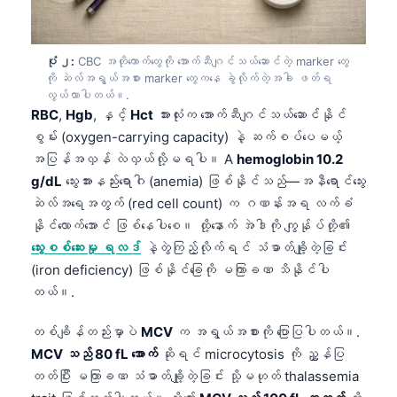
ပုံ ၂:
CBC အတိုကောက်တွေကို အောက်ဆီဂျင်သယ်ဆောင်တဲ့ marker တွေ
ကို ဆဲလ်အရွယ်အစား marker တွေကနေ ခွဲလိုက်တဲ့အခါ ဖတ်ရ
လွယ်လာပါတယ်။.
RBC
,
Hgb
, နှင့်
Hct
အားလုံးက အောက်ဆီဂျင်သယ်ဆောင်နိုင်
စွမ်း (oxygen-carrying capacity) နဲ့ ဆက်စပ်ပေမယ့်
အပြန်အလှန် လဲလှယ်လို့မရပါ။ A
hemoglobin 10.2
g/dL
သွေးအားနည်းရောဂါ (anemia) ဖြစ်နိုင်သည်—အနီရောင်သွေး
ဆဲလ်အရေအတွက် (red cell count) က ဂဏန်းအရ လက်ခံ
နိုင်လောက်အောင် ဖြစ်နေပါစေ။ ထို့နောက် အဲဒါကို ကျွန်ုပ်တို့၏
သွေးစစ်ဆေးမှု ရလဒ်
နဲ့တွဲကြည့်လိုက်ရင် သံဓာတ်ချို့တဲ့ခြင်း
(iron deficiency) ဖြစ်နိုင်ခြေကို မကြာခဏ သိနိုင်ပါ
တယ်။.
တစ်ချိန်တည်းမှာပဲ
MCV
က အရွယ်အစားကို ပြောပြပါတယ်။.
MCV သည် 80 fL အောက်
ဆိုရင် microcytosis ကို ညွှန်ပြ
တတ်ပြီး မကြာခဏ သံဓာတ်ချို့တဲ့ခြင်း သို့မဟုတ် thalassemia