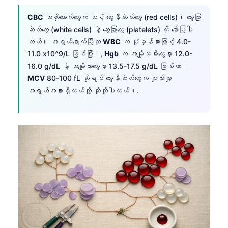
CBC
အတိုကောက်တွေက သင့် သွေးနီဆဲလ်တွေ (red cells)၊ သွေးဖြူ
ဆဲလ်တွေ (white cells) နဲ့ သွေးပြားတွေ (platelets) ကို ဖော်ပြပါ
တယ်။ အရွယ်ရောက်ပြီးသူ
WBC
က ပုံမှန်အားဖြင့် 4.0-
11.0 x10^9/L ဖြစ်ပြီး၊,
Hgb
က အမျိုးသမီးတွေမှာ 12.0-
16.0 g/dL နဲ့ အမျိုးသားတွေမှာ 13.5-17.5 g/dL ဖြစ်ကာ၊
MCV
80-100 fL ဆိုရင် သွေးနီဆဲလ်တွေက ပျမ်းမျှ
အရွယ်အစားရှိတယ်လို့ ဆိုလိုပါတယ်။.