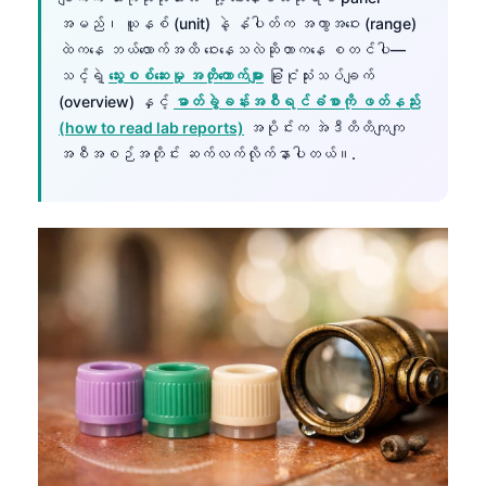
အမည်၊ ယူနစ် (unit) နဲ့ နံပါတ်က အကွာအဝေး (range)
ထဲကနေ ဘယ်လောက်အထိ ဝေးနေသလဲဆိုတာကနေ စတင်ပါ—
သင့်ရဲ့
သွေးစစ်ဆေးမှု အတိုကောက်များ
ခြုံငုံသုံးသပ်ချက်
(overview) နှင့်
ဓာတ်ခွဲခန်းအစီရင်ခံစာကို ဖတ်နည်း
(how to read lab reports)
အပိုင်းက အဲဒီတိတိကျကျ
အစီအစဉ်အတိုင်း ဆက်လက်လိုက်နာပါတယ်။.