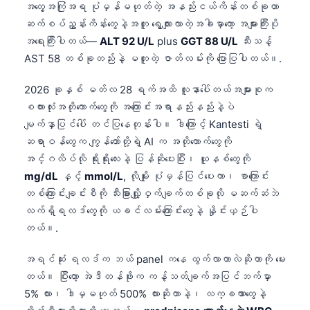
အတွေ့အကြုံအရ ပုံမှန်မဟုတ်တဲ့ အနည်းငယ်ကိန်းတစ်ခုဟာ
ဆက်စပ်ညွှန်းကိန်းတွေနဲ့အတူ ရွေ့လျားလာတဲ့အခါမှာတော့ အများကြီးပို
အရေးကြီးပါတယ်—
ALT 92 U/L
plus
GGT 88 U/L
သီးသန့်
AST 58 တစ်ခုတည်းနဲ့ မတူတဲ့ ဇာတ်လမ်းကို ပြောပြပါတယ်။.
2026 ခုနှစ် မတ်လ 28 ရက်အထိ လူနာပေါ်တယ်အများစုက
စကားလုံးအတိုကောက်တွေကို အကြောင်းအရာနည်းနည်းနဲ့ပဲ
မျက်နှာပြင်ပေါ် တင်ပြနေတုန်းပါ။ ဒါကြောင့် Kantesti ရဲ့
ဆရာဝန်တွေက ကျွန်တော်တို့ရဲ့ AI က အတိုကောက်တွေကို
အင်္ဂလိပ်လို ရိုးရိုးလေးနဲ့ ပြန်ဆိုပေးပြီး၊ ယူနစ်တွေကို
mg/dL
နှင့်
mmol/L
, လိုမျိုး ပုံမှန်ပြင်ပေးကာ၊ စာကြောင်း
တစ်ကြောင်းချင်းစီကို သီးခြားလျှို့ဝှက်ချက်တစ်ခုလို မဆက်ဆံဘဲ
လက်ရှိရလဒ်တွေကို ယခင်လမ်းကြောင်းတွေနဲ့ နှိုင်းယှဉ်ပါ
တယ်။.
အရင်ဆုံး ရလဒ်က ဘယ် panel ကနေ ထွက်လာတာလဲဆိုတာကို မေး
တယ်။ ပြီးတော့ အဲဒီတန်ဖိုးက ကန့်သတ်ချက်အပြင်ဘက်မှာ
5% လား၊ ဒါမှမဟုတ် 500% လားဆိုတာနဲ့၊ လက္ခဏာတွေနဲ့