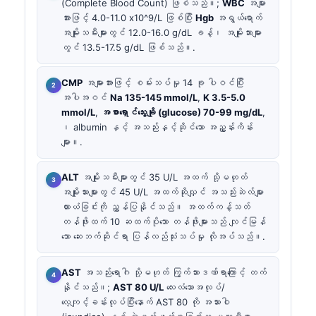
(Complete Blood Count) ဖြစ်သည်။;
WBC
အများ
အားဖြင့် 4.0-11.0 x10^9/L ဖြစ်ပြီး
Hgb
အရွယ်ရောက်
အမျိုးသမီးများတွင် 12.0-16.0 g/dL ခန့်၊ အမျိုးသားများ
တွင် 13.5-17.5 g/dL ဖြစ်သည်။.
CMP
အများအားဖြင့် စမ်းသပ်မှု 14 ခု ပါဝင်ပြီး
အပါအဝင်
Na 135-145 mmol/L
,
K 3.5-5.0
mmol/L
,
အစာရှောင်သွေးချို (glucose) 70-99 mg/dL
,
၊ albumin နှင့် အသည်းနှင့်ဆိုင်သော အညွှန်းကိန်း
များ။.
ALT
အမျိုးသမီးများတွင် 35 U/L အထက် သို့မဟုတ်
အမျိုးသားများတွင် 45 U/L အထက်ဆိုလျှင် အသည်းဆဲလ်များ
ယားယံခြင်းကို ညွှန်ပြနိုင်သည်။ အထက်ကန့်သတ်
တန်ဖိုးထက် 10 ဆထက်ပိုသော တန်ဖိုးများသည် လျင်မြန်
သော ဆေးဘက်ဆိုင်ရာ ပြန်လည်သုံးသပ်မှု လိုအပ်သည်။.
AST
အသည်းရောဂါ သို့မဟုတ် ကြွက်သားဒဏ်ရာကြောင့် တက်
နိုင်သည်။;
AST 80 U/L
လေးလံသောအလုပ်/
လေ့ကျင့်ခန်းလုပ်ပြီးနောက် AST 80 ကို အသားဝါ