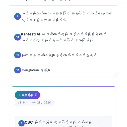
ဘယ်အတိုကောက်တွေက အများအားဖြင့် အရေးပေါ်လဲ၊ ဘယ်ဟာတွေကတော့
ရက်အနည်းငယ် စောင့်နိုင်လဲ
Kantesti AI က အတိုကောက်တွေကို အင်္ဂလိပ်ရိုးရိုးနဲ့ နောက်
တစ်ဆင့်တွေ ဘာလုပ်ရမလဲအဖြစ် ဘာသာပြန်ပုံ
သုတေသန ထုတ်ဝေမှုများနှင့် နောက်ထပ်ဖတ်ရှုရန်
အမေးများသောမေးခွန်းများ
⚡ အကျဉ်းချုပ်
v1.0 —
မတ် 28, 2026
CBC
ဆိုလိုသည်မှာ သွေးအပြည့်အစုံ စစ်ဆေးမှု