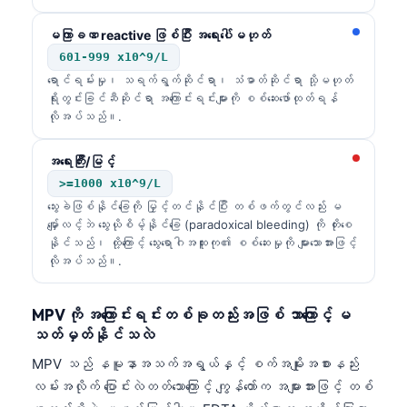
မကြာခဏ reactive ဖြစ်ပြီး အရေးပေါ်မဟုတ်
601-999 x10^9/L
ရောင်ရမ်းမှု၊ သရက်ရွက်ဆိုင်ရာ၊ သံဓာတ်ဆိုင်ရာ သို့မဟုတ်
ရိုးတွင်းခြင်ဆီဆိုင်ရာ အကြောင်းရင်းများကို စစ်ဆေးဖော်ထုတ်ရန်
လိုအပ်သည်။.
အရေးကြီး/မြင့်
>=1000 x10^9/L
သွေးခဲဖြစ်နိုင်ခြေကို မြှင့်တင်နိုင်ပြီး တစ်ဖက်တွင်လည်း မ
မျှော်လင့်ဘဲ သွေးယိုစိမ့်နိုင်ခြေ (paradoxical bleeding) ကို တိုးစေ
နိုင်သည်၊ ထို့ကြောင့် သွေးရောဂါအထူးကု၏ စစ်ဆေးမှုကို များသောအားဖြင့်
လိုအပ်သည်။.
MPV ကို အကြောင်းရင်းတစ်ခုတည်းအဖြစ် ဘာကြောင့် မ
သတ်မှတ်နိုင်သလဲ
MPV သည် နမူနာအသက်အရွယ်နှင့် စက်အမျိုးအစားနည်း
လမ်းအလိုက် ပြောင်းလဲတတ်သောကြောင့် ကျွန်တော်က အများအားဖြင့် တစ်