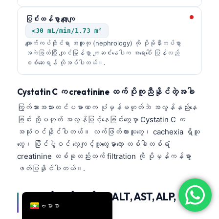
简体中文
ပြင်းထန်စွာ လျော့ကျ
Română
<30 mL/min/1.73 m²
ကျောက်ကပ်ဆိုင်ရာ အထူးကု (nephrology) ကို ပိုမိုနီးကပ်စွာ
Türkçe
အကဲဖြတ်ပြီး လျင်မြန်စွာ ကျဆင်းနေပါက အရေးပေါ် ပြန်လည်
Ελληνικά
စစ်ဆေးရန် လိုအပ်ပါတယ်။.
Português
Cystatin C က creatinine ထက် ပိုကူညီနိုင်တဲ့အခါ
Español
ကြွက်သားအသားတင်ပမာဏက ပုံမှန်မဟုတ်ဘဲ အလွန်နည်းနေ
Italiano
ခြင်း သို့မဟုတ် အလွန်မြင့်နေခြင်းတွေမှာ Cystatin C က
עִבְרִית
အသုံးဝင်နိုင်ပါတယ်။ လက်ဖြတ်ထားသူတွေ၊ cachexia ရှိသူ
Français
တွေ၊ ပြိုင်ပွဲဝင် လေ့ကျင့်သူတွေမှာတော့ တစ်ခါတစ်ရံ
creatinine တစ်ခုတည်းထက် filtration ကို ပိုမှန်ကန်စွာ
العربية
ဖတ်ပြနိုင်ပါတယ်။.
Deutsch
English
အသည်း အတိုကောက်များ- ALT, AST, ALP,
ဗမာစာ
GGT, bilirubin