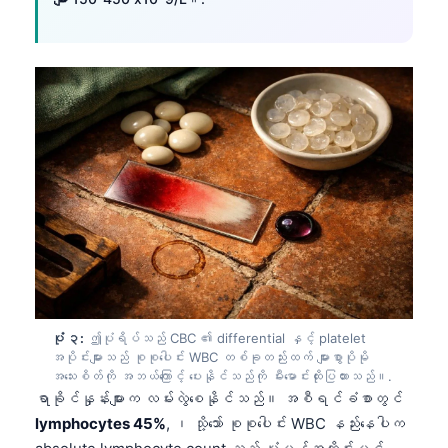
ပုံ ၃:
ဤပုံရိပ်သည် CBC ၏ differential နှင့် platelet
အပိုင်းများသည် စုစုပေါင်း WBC တစ်ခုတည်းထက် များစွာပိုမို
အသေးစိတ်ကို အဘယ်ကြောင့် ပေးနိုင်သည်ကို မီးမောင်းထိုးပြထားသည်။.
ရာခိုင်နှုန်းများက လမ်းလွဲစေနိုင်သည်။ အစီရင်ခံစာတွင်
lymphocytes 45%
, ၊ သို့သော် စုစုပေါင်း WBC နည်းနေပါက