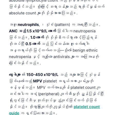
absolute lymphocyte count သည် ပုံမှန်အတိုင်းပင်
ဖြစ်နိုင်သည်။ ထို့ကြောင့် ဆရာဝန်များသည် ရာခိုင်နှုန်းထက်
absolute count များကို ပိုမိုအားထားကြသည်။.
အတူ
neutrophils
, ၊ ပုံစံ (pattern) က အရေးကြီးသည်။.
ANC သည် 1.5 x10^9/L အောက်
ဖြစ်ပါက neutropenia
ဖြစ်သည်။,
1.0 အောက်
ကို ပိုမိုနီးကပ်စွာ စောင့်ကြည့်ရန်
လိုအပ်ပြီး
0.5 အောက်
သည် ပြင်းထန်သော ကူးစက်ရောဂါ
အန္တရာယ်ကို မြင့်တက်စေသည်—သို့သော် benign ethnic
neutropenia နှင့် အချို့သော antivirals များက အခြေအနေကို
ပြောင်းလဲနိုင်သည်။.
သွေးခဲများ
၏
150-450 x10^9/L
သည် အများအားဖြင့် ပုံမှန်
ဖြစ်နေသော်လည်း
MPV
platelet အရွယ်အစား ပျမ်းမျှကို
ခန့်မှန်းသည်။ MPV တက်လာနေချိန် platelet count ကျ
ဆင်းလာပါက အရံ (peripheral) ဖျက်ဆီးမှုကို ညွှန်ပြနိုင်ပြီး
ရိုးတွင်းခြင်ဆီမှ ထုတ်လုပ်မှု ညံ့ဖျင်းခြင်းထက် ပိုဖြစ်
နိုင်သည်။ ထိုကွာခြားချက်ကို ကျွန်ုပ်တို့၏
platelet count
guide
က ရှင်းပြပေးထားသည်။.