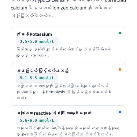
စစ်မှန်တဲ့ hypocalcemia လို့ မသတ်မှတ်ခင် corrected
calcium ဒါမှမဟုတ် ionized calcium ကို တခါတရံ
အသုံးပြုတတ်ပါတယ်။.
ပုံမှန် Potassium
3.5-5.0 mmol/L
ကြွက်သားနဲ့ နှလုံး၏ လျှပ်စစ်လုပ်ဆောင်မှု ပုံမှန်ဖြစ်စေတဲ့
မျှော်မှန်းအကွာအဝေး။.
အနည်းငယ် မြင့်တက်နေသည်
5.1-5.5 mmol/L
မကြာခဏ စစ်ဆေးမှုကို ပြန်လုပ်ပြီး ဆေးဝါးများ၊ ကျောက်ကပ်
လုပ်ဆောင်မှု၊ နဲ့ hemolysis ကို ပြန်လည်စစ်ဆေးတတ်ပါ
တယ်။.
မကြာခဏ reactive ဖြစ်ပြီး အရေးပေါ်မဟုတ်
5.6-6.0 mmol/L
Norsk bokmål
အထူးသဖြင့် ကျောက်ကပ်ရောဂါရှိသူတွေ သို့မဟုတ် လက္ခဏာရှိသူတွေ
Ślōnskŏ gŏdka
မှာ များသောအားဖြင့် တစ်နေ့တည်း အကဲဖြတ်မှု လိုအပ်ပါတယ်။.