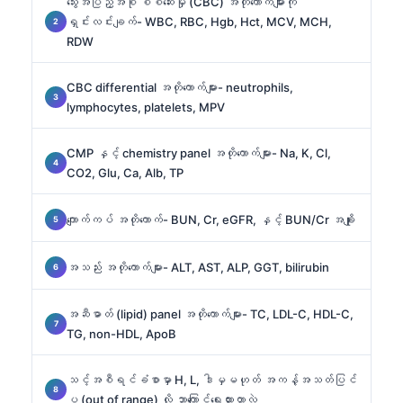
သွေးအပြည့်အစုံ စစ်ဆေးမှု (CBC) အတိုကောက်များကို
ရှင်းလင်းချက်- WBC, RBC, Hgb, Hct, MCV, MCH,
RDW
CBC differential အတိုကောက်များ- neutrophils,
lymphocytes, platelets, MPV
CMP နှင့် chemistry panel အတိုကောက်များ- Na, K, Cl,
CO2, Glu, Ca, Alb, TP
ကျောက်ကပ် အတိုကောက်- BUN, Cr, eGFR, နှင့် BUN/Cr အချိုး
အသည်း အတိုကောက်များ- ALT, AST, ALP, GGT, bilirubin
အဆီဓာတ် (lipid) panel အတိုကောက်များ- TC, LDL-C, HDL-C,
TG, non-HDL, ApoB
သင့်အစီရင်ခံစာမှာ H, L, ဒါမှမဟုတ် အကန့်အသတ်ပြင်
ပ (out of range) လို့ ဘာကြောင့်ရေးထားတာလဲ