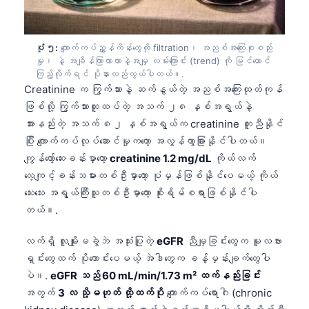
Català
O‘zbekcha
ပုံ ၅:
ကျောက်ကပ်ညွှန်ကိန်းတွေကို filtration၊ အညစ်အကြေးစုစည်း
Українська
မှု၊ နဲ့ အချိန်ကြာလာတာနဲ့အမျှ လမ်းကြောင်း (trend) ကို မြင်ယောင်
ကြည့်လိုက်ရင် ပိုနားလည်လွယ်ပါတယ်။.
አማርኛ
Creatinine က ကြွက်သားနဲ့ ဆက်နွယ်တဲ့ အညစ်အကြေးထုတ်ကုန်
Kiswahili
ဖြစ်လို့ ကြွက်သားထူထပ်တဲ့ အသက် ၂၈ နှစ်အရွယ်နဲ့
အားနည်းတဲ့ အသက် ၈၂ နှစ်အရွယ်က creatinine တူညီနိုင်
ភាសាខ្មែរ
ပြီး ကျောက်ကပ်လုပ်ဆောင်မှုကတော့ အလွန်ကွာခြားနိုင်ပါတယ်။
ไทย
ကျွန်တော့်ဆေးခန်းမှာတော့
creatinine 1.2 mg/dL
ကိုယ်လက်
Tagalog
လေ့ကျင့်ခန်းသမားတစ်ဦးမှာတော့ ပုံမှန်ဖြစ်နိုင်ပေမယ့် ကိုယ်
သေးသေး အရွယ်ကြီးသူတစ်ဦးမှာတော့ စိုးရိမ်စရာဖြစ်နိုင်ပါ
Tiếng Việt
တယ်။.
Bahasa Melayu
മലയാളം
လက်ရှိ လူမျိုးမခွဲဘဲ အသုံးပြုတဲ့
eGFR
ညီမျှခြင်းတွေက မူလဗား
ရှင်းတွေထက် ပိုကောင်းပေမယ့် အဲဒါတွေက ခန့်မှန်းချက်တွေပါ
ಕನ್ನಡ
ပဲ။.
eGFR သည် 60 mL/min/1.73 m² ထက်နည်းခြင်း
ગુજરાતી
အတွက်
3 လ သို့မဟုတ် ထို့ထက်ပို
ကျောက်ကပ်ရောဂါ (chronic
தமிழ்