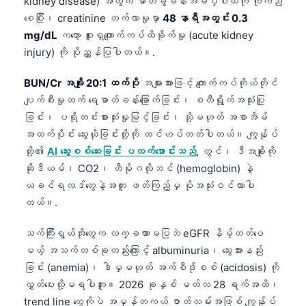
kidney disease) အတွက် ဓာတ်ခွဲခန်းအဓိပ္ပါယ်ကို ကိုက်ညီ
စေပြီး၊ creatinine တက်လာမှုမှာ
48 နာရီအတွင်း 0.3
తెలుగు
mg/dL
ကတော့ စူးရှကျောက်ကပ်ထိခိုက်မှု (acute kidney
मराठी
injury) ကို ပိုညွှန်ပြပါတယ်။.
اردو
BUN/Cr အချိုး 20:1 ထက်ပို
အများအားဖြင့် ကျောက်ကပ်ကိုယ်တိုင်
বাংলা
ပျက်စီးမှုထက် ရေဓာတ်ခန်းခြောက်ခြင်း၊ စတီရွိုက်အသုံးပြု
Shqip
ခြင်း၊ ပရိုတင်းစားသုံးမှုမြင့်ခြင်း၊ သို့မဟုတ် အစာအိမ်
Magyar
အထက်ပိုင်း သွေးယိုခြင်းတို့ကို ထင်ဟပ်တတ်ပါတယ်။ ကျွန်ုပ်
တို့၏
AI သွေးစစ်ဆေးခြင်း ပလက်ဖောင်းသည်
, တွင်၊ ဒီအချိုးကို
Slovenščina
ဆိုဒီယမ်၊ CO2၊ ဟီမိုဂလိုဘင် (hemoglobin) နဲ့
한국어
ယခင်ရလဒ်တွေနဲ့အတူ ဖတ်ကြည့်မှ ပိုအသုံးဝင်လာပါ
Polski
တယ်။.
Lietuvių kalba
သက်ကြီးရွယ်အိုတွေက လက္ခဏာမပြဘဲ eGFR နိမ့်တတ်ပေ
Русский
မယ့် အသက်တစ်ခုတည်းကြောင့် albuminuria၊ သွေးအားနည်း
ခြင်း (anemia)၊ ဒါမှမဟုတ် အက်စီဒိုစစ် (acidosis) ကို
ქართული
လွှတ်ပေးလို့မရပါဘူး။ 2026 ခုနှစ် မတ်လ 28 ရက်အထိ၊
Čeština
trend line တွေကိုပဲ အမှန်တကယ် ဇာတ်လမ်းအဖြစ် ကျွန်ုပ်