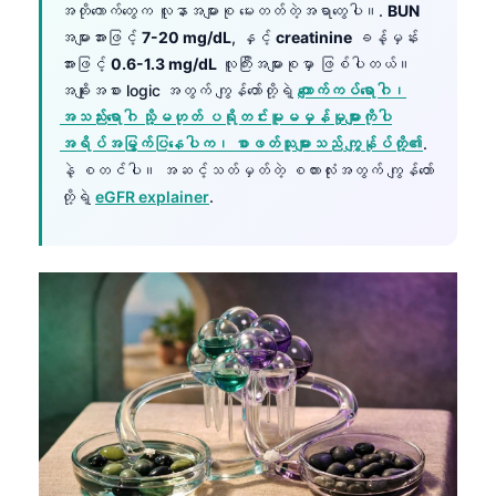
Gàidhlig
အတိုကောက်တွေက လူနာအများစု မေးတတ်တဲ့အရာတွေပါ။.
BUN
အများအားဖြင့်
7-20 mg/dL
, နှင့်
creatinine
ခန့်မှန်း
Euskara
အားဖြင့်
0.6-1.3 mg/dL
လူကြီးအများစုမှာ ဖြစ်ပါတယ်။
Македонски јазик
အချိုးအစား logic အတွက် ကျွန်တော်တို့ရဲ့
ကျောက်ကပ်ရောဂါ၊
Latviešu valoda
အသည်းရောဂါ သို့မဟုတ် ပရိုတင်းမူမမှန်မှုများကိုပါ
အရိပ်အမြွက်ပြနေပါက၊ စာဖတ်သူများသည် ကျွန်ုပ်တို့၏
.
Galego
နဲ့ စတင်ပါ။ အဆင့်သတ်မှတ်တဲ့ စကားလုံးအတွက် ကျွန်တော်
অসমীয়া
တို့ရဲ့
eGFR explainer
.
සිංහල
سنڌي
پښتو
Slovenčina
Hrvatski
Suomi
Қазақ тілі