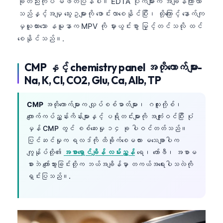
ခုတည်းကိုပဲ မဖတ်ပြန်ပါ။ EDTA ပိုက်များက အချိန်ကြာလာ
သည်နှင့်အမျှ သွေးဥများကို ဖောင်းလာစေနိုင်ပြီး၊ ထို့ကြောင့် နောက်ကျ
မှယူထားသော နမူနာက MPV ကို မှားယွင်းစွာ မြှင့်တင်သလို ထင်
စေနိုင်သည်။.
CMP နှင့် chemistry panel အတိုကောက်များ-
Na, K, Cl, CO2, Glu, Ca, Alb, TP
CMP
အတိုကောက်များက လျှပ်စစ်ဓာတ်များ၊ ဂလူးကို့စ်၊
ကျောက်ကပ်ညွှန်းကိန်းများနှင့် ပရိုတင်းများကို အကျုံးဝင်ပြီး ပုံ
မှန် CMP တွင် စစ်ဆေးမှု ၁၄ ခု ပါဝင်တတ်သည်။
ပြင်ဆင်မှုက ရလဒ်ကို ထိခိုက်စေမလား မသေချာပါက
ကျွန်ုပ်တို့၏
အစာရှောင်ချိန် လမ်းညွှန်
ရေ၊ ကော်ဖီ၊ အစာမ
စားဘဲ ကျော်သွားခြင်းတို့က ဘယ်အချိန်မှာ တကယ်အရေးပါသလဲကို
ရှင်းပြသည်။.