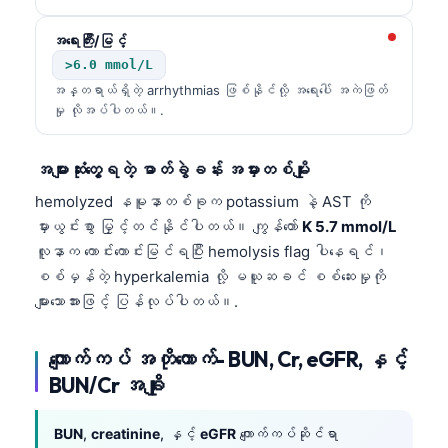
Frysk
အရေးကြီး/မြင့်
Esperanto
>6.0 mmol/L
Беларуская мова
အန္တရာယ်ရှိတဲ့ arrhythmias ဖြစ်နိုင်လို့ အရေးပေါ် အကဲဖြတ်
မှု လိုအပ်ပါတယ်။.
Татар теле
Кыргызча
အများဆုံးတွေ့ရတဲ့ ဓာတ်ခွဲခန်း အမှားတစ်မျိုး
ئۇيغۇرچە
hemolyzed နမူနာတစ်ခုက potassium နဲ့ AST ကို
Cebuano
မှားယွင်းစွာ မြှင့်တင်နိုင်ပါတယ်။ ကျွန်တော်
K 5.7 mmol/L
လူနာက ကောင်းကောင်းမြင်ရပြီး hemolysis flag ပါနေရင်၊
Basa Jawa
စစ်မှန်တဲ့ hyperkalemia လို့ မယူဆခင် စစ်ဆေးမှုကို
ພາສາລາວ
များသောအားဖြင့် ပြန်လုပ်ပါတယ်။.
Монгол
Afrikaans
ကျောက်ကပ် အတိုကောက်- BUN, Cr, eGFR, နှင့်
BUN/Cr အချိုး
العربية المغربية
Occitan
BUN
,
creatinine
, နှင့်
eGFR
ကျောက်ကပ်ဆိုင်ရာ