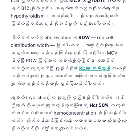
trait ဖြစ်တတ်ပါတယ်။ သို့သော်
MCV သည် 100 fL အထက်
ဆို
ရင် B12 ချို့တဲ့ခြင်း၊ အရက်သောက်သည့်အကျိုးသက်ရောက်မှု၊
hypothyroidism၊ အသည်းရောဂါ၊ သို့မဟုတ် ဆေးဝါးများကို
ပြန်လည်စစ်ဆေးရန် လိုအပ်မှုကို စဉ်းစားစေပါတယ်။.
အိပ်မက်မက်တဲ့ abbreviation က
RDW
— red cell
distribution width — ဖြစ်ပါတယ်။ ဘာကြောင့်လဲဆိုတော့ ဆဲလ်
အရွယ်အစားတွေ မညီမညာဖြစ်နေမှုကို ပြသလို့ပါ။ MCV
နိမ့်ပြီး RDW မြင့်တာက သံဓာတ်ချို့တဲ့ခြင်းမှာ အစောပိုင်း
ကတည်းက တွေ့ရတတ်ပြီး ကျွန်ုပ်တို့၏
RDW လမ်းညွှန်
က ဟေမို
ဂလိုဘင်တူတဲ့ လူနာနှစ်ယောက်က ဘာကြောင့် အရမ်းကွာခြားတဲ့ခံစား
ချက်တွေ ရနိုင်လဲဆိုတာကို ရှင်းပြပေးနိုင်ပါတယ်။.
ရေဓာတ် (hydration) က လူတွေကို လှည့်စားနိုင်ပါတယ်။ အန်
ပြီးနောက် သို့မဟုတ် ချွေးအလွန်ထွက်ပြီးနောက်,
Hct 50%
က သွေးဆဲ
လ်အပိုထပ်တိုးတာထက် hemoconcentration ကို ပြသနိုင်ပါ
တယ်။ ကိုယ်ဝန်ဆောင်ခြင်းကတော့ ပလာစမာပမာဏ တိုးလာလို့ ဟေ
မိုဂလိုဘင်ကို မကြာခဏ လျော့စေပါတယ်။.