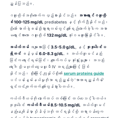
ညွှန်ပြသည်။.
ဂလူးကို့စ်အတိုကောက်က လှည့်စားနိုင်သည်။
အစာရှောင်ဂလူးကို့
စ် 100-125 mg/dL
prediabetes နှင့် ကိုက်ညီနိုင်သည်၊
သို့သော် ဓာတ်ခွဲခန်းသို့သွားရာလမ်းတွင် ဖျော်ရည်သောက်ခဲ့ပါက အစာ
မရှောင်ထားသော ဂလူးကို့စ်
132 mg/dL
လုံးဝမထူးခြားနိုင်ပါ။.
အယ်လ်ဘမ်
အများအားဖြင့်
3.5-5.0 g/dL
, နှင့်
စုစုပေါင်းပ
ရိုတင်း
ခန့်မှန်း
6.0-8.3 g/dL
. ။ အယ်လ်ဘူမင်နည်း
ခြင်းက ရောင်ရမ်းခြင်း၊ ကျောက်ကပ်မှ ဆုံးရှုံးမှုများ၊ အသည်း
ရောဂါ သို့မဟုတ် သွေးမယူမီ IV အရည်များကြောင့် ဖြစ်
နိုင်သည်၊ ထို့ကြောင့် ကျွန်ုပ်တို့၏
serum proteins guide
ပင်ပန်းနွမ်းနယ်မှုကိုသာ ရည်ညွှန်းတဲ့ 'အာဟာရညွှန်ကိန်း'
ရှင်းလင်းချက်ထက် ကျော်လွန်သွားပါတယ်။.
ကယ်လ်စီယမ်ကို နောက်ထပ် တစ်ကြောင်း ထပ်ပေးသင့်ပါတယ်။
စုစုပေါင်း
ကယ်လ်စီယမ် 8.5-10.5 mg/dL
အယ်လ်ဘူမင်
နည်းနေချိန်မှာ ပိုနိမ့်သလို ထင်ရနိုင်လို့ ဆရာဝန်တွေက