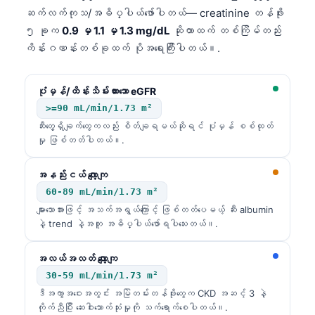
日本語
ဆက်လက်ကုသ/အဓိပ္ပါယ်ဖော်ပါတယ်— creatinine တန်ဖိုး
၅ ခုက
0.9 မှ 1.1 မှ 1.3 mg/dL
ဆိုတာထက် တစ်ကြိမ်တည်း
Eesti
ကိန်းဂဏန်းတစ်ခုထက် ပိုအရေးကြီးပါတယ်။.
Azərbaycan dili
Bosanski
ပုံမှန်/ထိန်းသိမ်းထားသော eGFR
Svenska
>=90 mL/min/1.73 m²
Српски језик
ဆီးတွေ့ရှိချက်တွေကလည်း စိတ်ချရမယ်ဆိုရင် ပုံမှန် စစ်ထုတ်
မှု ဖြစ်တတ်ပါတယ်။.
Íslenska
Հայերեն
အနည်းငယ် လျော့ကျ
60-89 mL/min/1.73 m²
Bahasa Indonesia
များသောအားဖြင့် အသက်အရွယ်ကြောင့် ဖြစ်တတ်ပေမယ့် ဆီး albumin
हिन्दी
နဲ့ trend နဲ့အတူ အဓိပ္ပါယ်ဖော်ရပါသေးတယ်။.
Nederlands
အလယ်အလတ် လျော့ကျ
Dansk
30-59 mL/min/1.73 m²
Български
ဒီအကွာအဝေးအတွင်း အမြဲတမ်းတန်ဖိုးတွေက CKD အဆင့် 3 နဲ့
ကိုက်ညီပြီး ဆေးဝါးသောက်သုံးမှုကို သက်ရောက်စေပါတယ်။.
فارسی