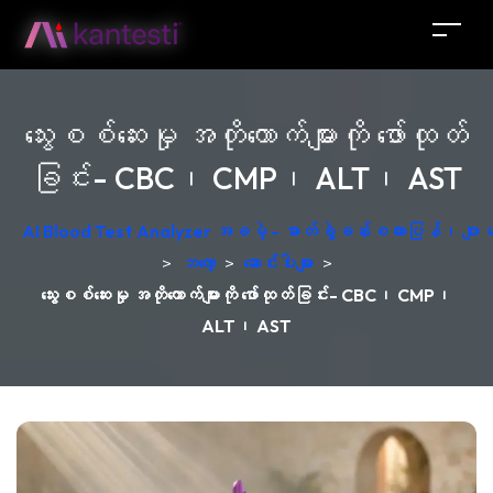
သွေးစစ်ဆေးမှု အတိုကောက်များကို ဖော်ထုတ်
ခြင်း- CBC၊ CMP၊ ALT၊ AST
AI Blood Test Analyzer အခမဲ့ - ဓာတ်ခွဲခန်းစကားပြန်၊ ဂျ
>
ဘလော့
>
ဆောင်းပါးများ
>
သွေးစစ်ဆေးမှု အတိုကောက်များကို ဖော်ထုတ်ခြင်း- CBC၊ CMP၊
ALT၊ AST