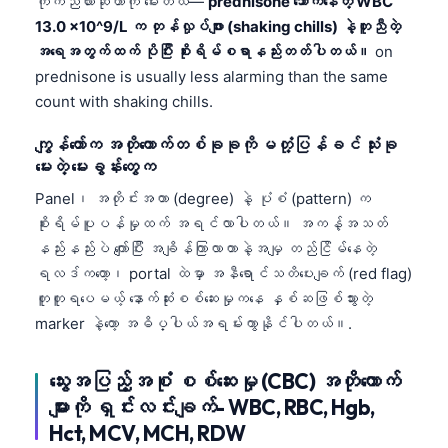
ကိုက်ညီလားဆိုတာကို မေးတယ်—
prednisone သောက်နေတဲ့ WBC
13.0 x10^9/L က တုန်လှုပ်ဖျား (shaking chills) နဲ့တူညီတဲ့
အရေအတွက်ထက် ပိုပြီး စိုးရိမ်စရာနည်းတတ်ပါတယ်။
on
prednisone is usually less alarming than the same
count with shaking chills.
ကျွန်တော်က အတိုကောက်တစ်ခုခုကို မတုံ့ပြန်ခင် သုံးခု
မေးတဲ့ မေးခွန်းတွေက
Panel၊ အတိုင်းအတာ (degree) နဲ့ ပုံစံ (pattern) က
စိုးရိမ်ပူပန်မှုထက် အရင်လာပါတယ်။ အကန့်အသတ်
နည်းနည်းပဲ ကျော်ပြီး အချိန်ကြာလာတာနဲ့အမျှ တည်ငြိမ်နေတဲ့
ရလဒ်ကတော့၊ portal ထဲမှာ အနီရောင်သတိပေးချက် (red flag)
တူတူရပေမယ့် နောက်ဆုံးစစ်ဆေးမှုကနေ နှစ်ဆဖြစ်သွားတဲ့
marker နဲ့တော့ အဓိပ္ပါယ်အရမ်းကွာနိုင်ပါတယ်။.
သွေးအပြည့်အစုံ စစ်ဆေးမှု (CBC) အတိုကောက်
များကို ရှင်းလင်းချက်- WBC, RBC, Hgb,
Hct, MCV, MCH, RDW