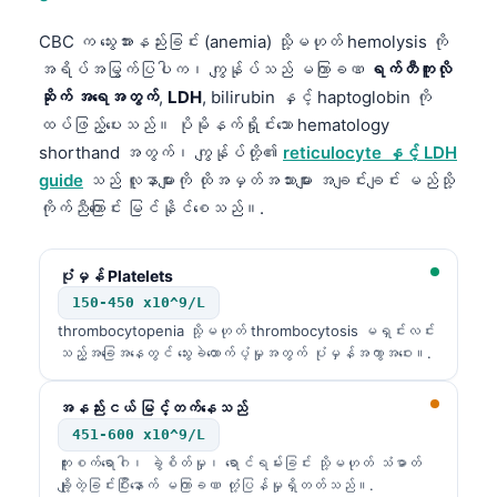
CBC က သွေးအားနည်းခြင်း (anemia) သို့မဟုတ် hemolysis ကို
အရိပ်အမြွက်ပြပါက၊ ကျွန်ုပ်သည် မကြာခဏ
ရက်တီကူလို
ဆိုက် အရေအတွက်
,
LDH
, bilirubin နှင့် haptoglobin ကို
ထပ်ဖြည့်ပေးသည်။ ပိုမိုနက်ရှိုင်းသော hematology
shorthand အတွက်၊ ကျွန်ုပ်တို့၏
reticulocyte နှင့် LDH
guide
သည် လူနာများကို ထိုအမှတ်အသားများ အချင်းချင်း မည်သို့
ကိုက်ညီကြောင်း မြင်နိုင်စေသည်။.
ပုံမှန် Platelets
150-450 x10^9/L
thrombocytopenia သို့မဟုတ် thrombocytosis မရှင်းလင်း
သည့်အခြေအနေတွင် သွေးခဲထောက်ပံ့မှုအတွက် ပုံမှန်အကွာအဝေး။.
အနည်းငယ် မြင့်တက်နေသည်
451-600 x10^9/L
ကူးစက်ရောဂါ၊ ခွဲစိတ်မှု၊ ရောင်ရမ်းခြင်း သို့မဟုတ် သံဓာတ်
ချို့တဲ့ခြင်းပြီးနောက် မကြာခဏ တုံ့ပြန်မှုရှိတတ်သည်။.