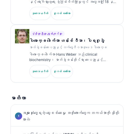
နှင့် ရောဂါရှာဖွေရေး ခွဲခြမ်းစိတ်ဖြာမှုတွင် အတွေ့အကြုံ 18 နှစ်
ပညာဆိုင်ရာ ခေါင်းစဉ်များအပေါ်တွင် အကြိမ်ကြိမ် ထုတ်ဝေခဲ့
ကျော်ရှိသော ဘုတ်အဖွဲ့မှ အသိအမှတ်ပြု ကလင်နစ် ပက်သော်လော်
သည်။.
ဂျစ် (clinical pathologist) ဖြစ်သည်။ သူမသည် clinical
သုတေသနဂိတ်
ဂူဂယ် စကော်လာ
chemistry တွင် အထူးပြု အသိအမှတ်ပြုလက်မှတ်များကို ကိုင်
ဆောင်ထားပြီး လက်တွေ့ဆေးဘက်ဆိုင်ရာတွင် biomarker panel များ
နှင့် ဓာတ်ခွဲခန်းခွဲခြမ်းစိတ်ဖြာမှုများအကြောင်းကို အများအပြား
ထုတ်ဝေထားသည်။.
ပံ့ပိုးကူညီသူ ကျွမ်းကျင်သူ
ပါမောက္ခ ဒေါက်တာ ဟန်းစ် ဝီဘာ၊ ပါရဂူဘွဲ့
ဓာတ်ခွဲခန်းဆေးပညာနှင့် လက်တွေ့ဇီဝဓာတုဗေဒ ပါမောက္ခ
ပါမောက္ခ ဒေါက်တာ Hans Weber သည် clinical
biochemistry၊ ဓာတ်ခွဲခန်းဆိုင်ရာ ဆေးပညာနှင့်
biomarker သုတေသနတွင် အတွေ့အကြုံ 30+ နှစ်ရှိသည်။
German Society for Clinical Chemistry ၏ ယခင်
သုတေသနဂိတ်
ဂူဂယ် စကော်လာ
ဥက္ကဋ္ဌဟောင်းဖြစ်ပြီး ရောဂါရှာဖွေရေး panel ခွဲခြမ်းစိတ်ဖြာ
မှု၊ biomarker စံချိန်ညှိမှု (standardization) နှင့် AI
အကူအညီဖြင့် ဓာတ်ခွဲခန်းဆိုင်ရာ ဆေးပညာတို့တွင် အထူးပြု
သည်။.
မာတိကာ
အများဆုံးတွေ့ရတဲ့ သွေးစစ်ဆေးမှု အတိုကောက်တွေက တကယ်ဘာကို ဆိုလို
တာလဲ