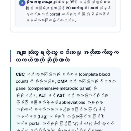
ကိုးကားအကွာအဝေးများ
ကျန်းမာသူ 95% ခန့်ကို ဖုံးလွှမ်းထားတာ
ကြောင့် အကြမ်းဖျဉ်းအားဖြင့်
20 ယောက်တွင် 1 ယောက်
ပုံမှန်
ရလဒ်များသည် portal တစ်ခုတွင် မြင့်/နိမ့်အဖြစ်
အမှတ်အသားပြုထားနိုင်သေးသည်။.
အများဆုံးတွေ့ရတဲ့ သွေးစစ်ဆေးမှု အတိုကောက်တွေက
တကယ်ဘာကို ဆိုလိုတာလဲ
CBC
သည် သွေးအပြည့်အစုံ စစ်ဆေးမှု (complete blood
count) ကို ဆိုလိုသည်။,
CMP
သည် အပြည့်အစုံ ဇီဝဓာတု
panel (comprehensive metabolic panel) ကို
ဆိုလိုသည်။,
ALT
နှင့်
AST
သည် အသည်းအင်ဇိုင်းများ
ဖြစ်ပြီး အခြားဓာတ်ခွဲခန်း abbreviations အများစုမှာ
အတိုကောက် အမှတ်အသားအမည်များသာဖြစ်ကာ မြင့်/နိမ့်
အမှတ်အသား (flag) တစ်ခုပါ ထည့်ထားခြင်းသာ ဖြစ်ပါ
တယ်။ portal တစ်ခုကို ကြည့်ပြီး “ကျွန်မ/ကျွန်တော့် သွေးစစ်
ချက်က ဘာကိုဆိုလိုတာလဲ” လို့ မေးနေမယ်ဆိုရင် panel