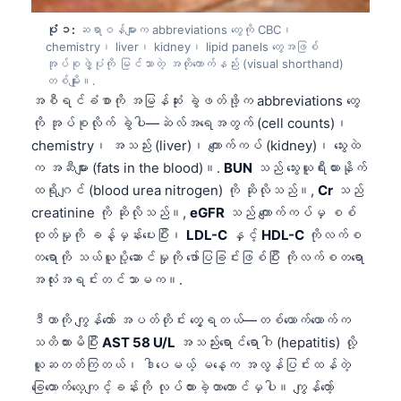
ပုံ ၁:
ဆရာဝန်များက abbreviations တွေကို CBC၊
chemistry၊ liver၊ kidney၊ lipid panels တွေအဖြစ်
အုပ်စုဖွဲ့ပုံကို မြင်သာတဲ့ အတိုကောက်နည်း (visual shorthand)
တစ်မျိုး။.
အစီရင်ခံစာကို အမြန်ဆုံး ခွဲဖတ်ဖို့က abbreviations တွေ
ကို အုပ်စုလိုက် ခွဲပါ—ဆဲလ်အရေအတွက် (cell counts)၊
chemistry၊ အသည်း (liver)၊ ကျောက်ကပ် (kidney)၊ သွေးထဲ
က အဆီများ (fats in the blood)။.
BUN
သည် သွေးယူရီးယားနိုက်
ထရိုဂျင် (blood urea nitrogen) ကို ဆိုလိုသည်။,
Cr
သည်
creatinine ကို ဆိုလိုသည်။,
eGFR
သည် ကျောက်ကပ်မှ စစ်
ထုတ်မှုကို ခန့်မှန်းပေးပြီး၊
LDL-C
နှင့်
HDL-C
ကိုလက်စ
တရောကို သယ်ယူပို့ဆောင်မှုကို ဖော်ပြခြင်းဖြစ်ပြီး ကိုလက်စတရော
အလုံးအရင်းတင်သာမက။.
ဒီဟာကို ကျွန်တော် အပတ်တိုင်း တွေ့ရတယ်—တစ်ယောက်ယောက်က
သတိထားမိပြီး
AST 58 U/L
အသည်းရောင်ရောဂါ (hepatitis) လို့
ယူဆတတ်ကြတယ်၊ ဒါပေမယ့် မနေ့က အလွန်ပြင်းထန်တဲ့
ခြေထောက်လေ့ကျင့်ခန်းကို လုပ်ထားခဲ့တာတောင်မှပါ။ ကျွန်တော့်