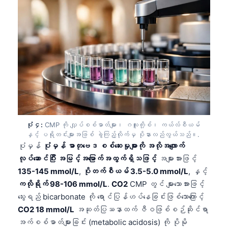
ပုံ ၄:
CMP ကို လျှပ်စစ်ဓာတ်များ၊ ဂလူးကို့စ်၊ ကယ်လ်စီယမ်
နှင့် ပရိုတင်းများအဖြစ် ခွဲကြည့်လိုက်မှ ပိုနားလည်လွယ်သည်။.
ပုံမှန်
ပုံမှန် ဓာတုဗေဒ စစ်ဆေးမှုများကို အလိုအလျောက်
လုပ်ဆောင်ပြီး အမြင့်အမြောက်အထွက်ရှိသဖြင့်
အများအားဖြင့်
135-145 mmol/L
,
ပိုတက်စီယမ် 3.5-5.0 mmol/L
, နှင့်
ကလိုရိုက် 98-106 mmol/L
.
CO2
CMP တွင် များသောအားဖြင့်
သွေးရည် bicarbonate ကို ရောင်ပြန်ဟပ်နေခြင်းဖြစ်သောကြောင့်
CO2 18 mmol/L
အဆုတ်ပြဿနာထက် ဇီဝဖြစ်စဉ်ဆိုင်ရာ
အက်စစ်ဓာတ်များခြင်း (metabolic acidosis) ကို ပိုမို