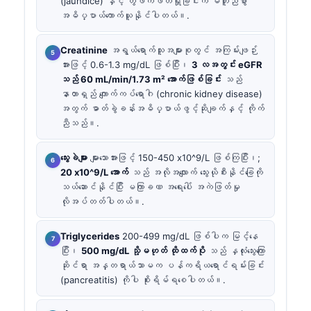
(jaundice) နှင့် တွဲဖက်ဖတ်ရှုခြင်းက မတူညီစွာ
အဓိပ္ပာယ်ကောက်ယူနိုင်ပါတယ်။.
Creatinine
အရွယ်ရောက်သူအများစုတွင် အကြမ်းဖျဉ်း
အားဖြင့် 0.6-1.3 mg/dL ဖြစ်ပြီး၊
3 လအတွင်း eGFR
သည် 60 mL/min/1.73 m² အောက်ဖြစ်ခြင်း
သည်
နာတာရှည် ကျောက်ကပ်ရောဂါ (chronic kidney disease)
အတွက် ဓာတ်ခွဲခန်းအဓိပ္ပာယ်ဖွင့်ဆိုချက်နှင့် ကိုက်
ညီသည်။.
သွေးခဲများ
များသောအားဖြင့် 150-450 x10^9/L ဖြစ်ကြပြီး၊;
20 x10^9/L အောက်
သည် အလိုအလျောက် သွေးယိုစီးနိုင်ခြေကို
သယ်ဆောင်နိုင်ပြီး မကြာခဏ အရေးပေါ် အကဲဖြတ်မှု
လိုအပ်တတ်ပါတယ်။.
Triglycerides
200-499 mg/dL ဖြစ်ပါက မြင့်နေ
ပြီး၊
500 mg/dL သို့မဟုတ် ထိုထက်ပို
သည် နှလုံးသွေးကြော
ဆိုင်ရာ အန္တရာယ်သာမက ပန်ကရိယရောင်ရမ်းခြင်း
(pancreatitis) ကိုပါ စိုးရိမ်ရစေပါတယ်။.