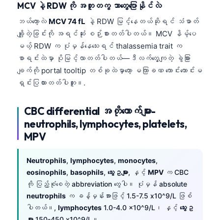
MCV နဲ့ RDW ကို အတူတကွ ဘာတွေပြောနိုင်လဲ
ဘယ်တော့လဲ
MCV 74 fL
နဲ့ RDW မြင့်နေတယ်ဆိုရင် သံဓာတ်
ချို့တဲ့ခြင်းကို အရင်ဆုံး စဉ်းစားတတ်ပါတယ်။ MCV နိမ့်ပေ
မယ့် RDW က ပုံမှန်နေသေးရင် thalassemia trait က
စာရင်းထဲမှာ ပိုမြင့်လာတတ်ပါတယ်—ဒီလက်တွေ့ကျတဲ့ ခွဲခြား
ချက်ကို portal tooltip တစ်ခုထဲမှာတော့ မကြာခဏ ကောင်းကောင်းမ
ရှင်းပြထားတတ်ပါဘူး။.
CBC differential အတိုကောက်များ-
neutrophils, lymphocytes, platelets,
MPV
Neutrophils
,
lymphocytes
,
monocytes
,
eosinophils
,
basophils
,
သွေးဥများ
, နှင့်
MPV
က CBC
ကို ပြည့်စုံစေတဲ့ abbreviation တွေပါ။ ပုံမှန် absolute
neutrophils
က ခန့်မှန်းအားဖြင့် 1.5-7.5 x10^9/L ဖြစ်
ပါတယ်။,
lymphocytes
1.0-4.0 x10^9/L၊ နှင့်
သွေးဥ
များ
150-450 x10^9/L။.