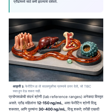
प्रौढांमध्ये साठे कमी झाल्याचे दर्शवते.
आकृती ३:
फेरीटिन हा तो साठवणुकीचा प्रश्नाचे उत्तर देतो, जो TIBC
स्वतःहून देऊ शकत नाही.
प्रयोगशाळेची संदर्भ श्रेणी (lab reference ranges) अनेकदा विस्तृत
असते. प्रौढ महिलांना
12-150 ng/mL
, अशा फेरीटिन श्रेणी दिसू
शकतात, आणि पुरुषांना
30-400 ng/mL
, दिसू शकते; तरीही एखादी