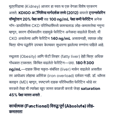
Gàidhlig
मूत्रपिंडाचा (Kidney) आजार हा स्वतःच एक वेगळा विशेष प्रकरण
Euskara
असते.
KDIGO अॅनिमिया मार्गदर्शक तत्त्वे (2012)
वापरते
ट्रान्सफेरिन
Македонски јазик
सॅच्युरेशन 20% पेक्षा कमी
सह
100 ng/mL पेक्षा कमी फेरिटिन
अनेक
नॉन-डायलिसिस CKD परिस्थितींमध्ये कामचलाऊ लोह-कमतरतेचा नमुना
Latviešu valoda
म्हणून, कारण दीर्घकालीन दाहामुळे फेरिटिन अनेकदा वाढलेले दिसते. मी
Galego
CKD असलेल्या आणि फेरिटिन
140 ng/mL
असतानाही, व्यापक लोह
অসমীয়া
चित्र योग्य पद्धतीने उपचार केल्यावर सुधारणा झालेल्या रुग्णांना पाहिले आहे.
සිංහල
स्थूलता (Obesity) आणि फॅटी लिव्हर (fatty liver) हेही चित्र अधिक
سنڌي
गोंधळात टाकतात. किंचित वाढलेले फेरिटिन—उदा.
180 ते 300
پښتو
ng/mL
—दाहक किंवा यकृत-संबंधित (liver) मार्कर वाढलेले असतील
तर आपोआप लोहाचा अतिरेक (iron overload) दर्शवत नाही. डॉ. थॉमस
क्लाइन (MD) म्हणून, स्पष्टपणे दाहक परिस्थितीत फेरिटिन थोडे वर
Slovenčina
सरकते तेव्हा मी त्यापेक्षा खूप जास्त काळजी करतो जेव्हा
saturation
Hrvatski
45% पेक्षा जास्त असते
.
Suomi
कार्यात्मक (Functional) विरुद्ध पूर्ण (Absolute) लोह-
Қазақ тілі
कमतरता