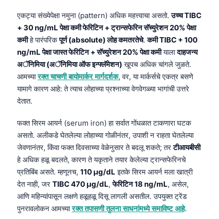
एकट्या संख्येपेक्षा नमुना (pattern) अधिक महत्त्वाचा असतो.
उच्च TIBC
+ 30 ng/mL पेक्षा कमी फेरिटिन + ट्रान्सफेरिन सॅच्युरेशन 20% पेक्षा
कमी
हे पारंपरिक
पूर्ण (absolute) लोह कमतरतेचे
.
कमी TIBC + 100
ng/mL पेक्षा जास्त फेरिटिन + सॅच्युरेशन 20% पेक्षा कमी
याला
दाहजन्य
अॅनिमिया (अॅनिमिया ऑफ इन्फ्लॅमेशन)
खूपच अधिक चांगले जुळते.
आमच्या
रक्त चाचणी बायोमार्कर मार्गदर्शक
, वर, या मार्कर्सचे एकत्र बसणे
यामागे कारण आहे: ते त्याच लोहाच्या प्रश्नाच्या वेगवेगळ्या भागांची उत्तरे
देतात.
फक्त सिरम आयर्न (serum iron) हा सर्वात गोंधळात टाकणारा घटक
असतो. अलीकडे घेतलेल्या लोहाच्या गोळीनंतर, उपाशी न राहता घेतलेल्या
जेवणानंतर, किंवा फक्त दिवसाच्या वेळेनुसार ते बदलू शकते; तर
टीआयबीसी
हे अधिक हळू बदलते, कारण ते यकृताने तयार केलेल्या ट्रान्सफेरिनचे
प्रतिबिंब असते. म्हणूनच,
110 µg/dL
इतके सिरम आयर्न मला खात्री
देत नाही, जर
TIBC 470 µg/dL
,
फेरिटिन 18 ng/mL
, असेल,
आणि महिन्यांपासून लक्षणे हळूहळू दिसू लागली असतील. उपयुक्त ट्रेंड
पुनरावलोकन आमच्या
रक्त तपासणी तुलना साधनांमध्ये समाविष्ट आहे
.