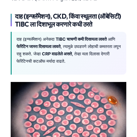
दाह (इन्फ्लॅमेशन), CKD, किंवा स्थूलता (ऑबेसिटी)
TIBC ला दिशाभूल करणारे कधी ठरते
दाह (इन्फ्लॅमेशन) अनेकदा
TIBC चाचणी कमी दिसायला लावते
आणि
फेरिटिन जास्त दिसायला लावते
, त्यामुळे उघडपणे लोहाची कमतरता लपून
राहू शकते. जेव्हा
CRP वाढलेले असते
, तेव्हा मला दिलासा देणारी
फेरिटिनची कटऑफ मर्यादा वाढते.
Norsk bokmål
Ślōnskŏ gŏdka