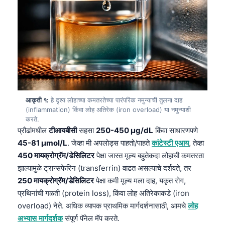
आकृती १:
हे दृश्य लोहाच्या कमतरतेच्या पारंपरिक नमुन्याची तुलना दाह
(inflammation) किंवा लोह अतिरेक (iron overload) या नमुन्याशी
करते.
प्रौढांमधील
टीआयबीसी
सहसा
250-450 µg/dL
किंवा साधारणपणे
45-81 µmol/L
. जेव्हा मी अपलोड्स पाहतो/पाहते
कांटेस्टी एआय
, तेव्हा
450 मायक्रोग्रॅम/डेसिलिटर
पेक्षा जास्त मूल्य बहुतेकदा लोहाची कमतरता
झाल्यामुळे ट्रान्सफेरिन (transferrin) वाढत असल्याचे दर्शवते, तर
250 मायक्रोग्रॅम/डेसिलिटर
पेक्षा कमी मूल्य मला दाह, यकृत रोग,
प्रथिनांची गळती (protein loss), किंवा लोह अतिरेकाकडे (iron
overload) नेते. अधिक व्यापक प्राथमिक मार्गदर्शनासाठी, आमचे
लोह
अभ्यास मार्गदर्शक
संपूर्ण पॅनेल मॅप करते.