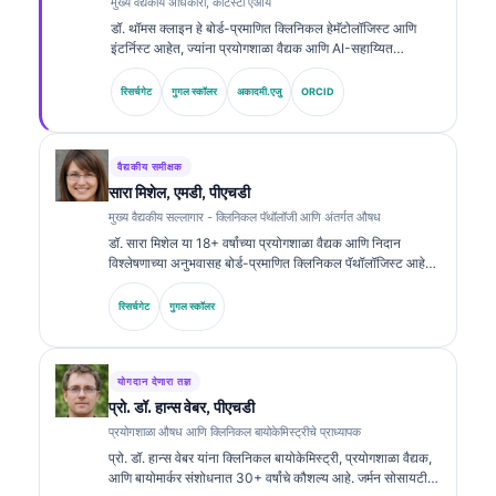
मुख्य वैद्यकीय अधिकारी, कांटेस्टी एआय
डॉ. थॉमस क्लाइन हे बोर्ड-प्रमाणित क्लिनिकल हेमॅटोलॉजिस्ट आणि
इंटर्निस्ट आहेत, ज्यांना प्रयोगशाळा वैद्यक आणि AI-सहाय्यित
क्लिनिकल विश्लेषणामध्ये 15 हून अधिक वर्षांचा अनुभव आहे. Kantesti
AI येथे मुख्य वैद्यकीय अधिकारी म्हणून, ते मालकीच्या न्यूरल नेटवर्कच्या
रिसर्चगेट
गुगल स्कॉलर
अकादमी.एजु
ORCID
वैद्यकीय अचूकतेवर क्लिनिकल देखरेख प्रदान करतात. बायोमार्करचे अर्थ
लावणे आणि प्रयोगशाळा वैद्यक विषयांवरील प्रयोगशाळा निदान यांवर डॉ.
क्लाइन यांनी मोठ्या प्रमाणावर प्रकाशने केली आहेत.
वैद्यकीय समीक्षक
सारा मिशेल, एमडी, पीएचडी
मुख्य वैद्यकीय सल्लागार - क्लिनिकल पॅथॉलॉजी आणि अंतर्गत औषध
डॉ. सारा मिशेल या 18+ वर्षांच्या प्रयोगशाळा वैद्यक आणि निदान
विश्लेषणाच्या अनुभवासह बोर्ड-प्रमाणित क्लिनिकल पॅथॉलॉजिस्ट आहेत.
त्यांच्याकडे क्लिनिकल केमिस्ट्रीमध्ये विशेष प्रमाणपत्रे आहेत आणि
क्लिनिकल प्रॅक्टिसमध्ये बायोमार्कर पॅनेल्स व प्रयोगशाळा विश्लेषणावर
रिसर्चगेट
गुगल स्कॉलर
त्यांनी मोठ्या प्रमाणावर प्रकाशने केली आहेत.
योगदान देणारा तज्ञ
प्रो. डॉ. हान्स वेबर, पीएचडी
प्रयोगशाळा औषध आणि क्लिनिकल बायोकेमिस्ट्रीचे प्राध्यापक
प्रो. डॉ. हान्स वेबर यांना क्लिनिकल बायोकेमिस्ट्री, प्रयोगशाळा वैद्यक,
आणि बायोमार्कर संशोधनात 30+ वर्षांचे कौशल्य आहे. जर्मन सोसायटी