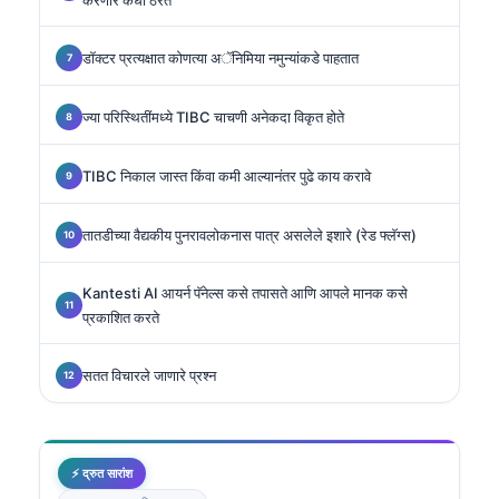
डॉक्टर प्रत्यक्षात कोणत्या अॅनिमिया नमुन्यांकडे पाहतात
ज्या परिस्थितींमध्ये TIBC चाचणी अनेकदा विकृत होते
TIBC निकाल जास्त किंवा कमी आल्यानंतर पुढे काय करावे
तातडीच्या वैद्यकीय पुनरावलोकनास पात्र असलेले इशारे (रेड फ्लॅग्स)
Kantesti AI आयर्न पॅनेल्स कसे तपासते आणि आपले मानक कसे
प्रकाशित करते
सतत विचारले जाणारे प्रश्न
⚡ द्रुत सारांश