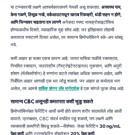
या टप्प्यावरची लक्षणे आश्चर्यकारकपणे नेमकी असू शकतात.
अस्वस्थ पाय,
केस गळणे, ठिसूळ नखे, वर्कआउटमधून खराब रिकव्हरी, थंडी सहन न होणे,
आणि जिन्यावर चढताना दम लागणे
अनेकदा स्पष्ट मायक्रोसाइटोसिस
होण्याआधीच दिसते. व्यावहारिक मुद्दा सोपा आहे: जर इतिहासात लोहाची
कमतरता स्पष्टपणे दिसत असेल, तर सामान्य हिमोग्लोबिनने वर्क-अप थांबवू
नये.
कमी आहार हा फक्त एकच कारण आहे. जास्त मासिक पाळीचे रक्तस्राव,
नियमित रक्तदान, जठरांत्रीय (गॅस्ट्रोइंटेस्टाइनल) नुकसान, आणि अपुरी
शोषण (मॅलॅबसॉर्प्शन) हे रुग्णांना वाटते त्यापेक्षा अधिक सामान्य आहेत, आणि
निर्बंधित आहार आणखी एक थर जोडू शकतो. जर आहार हा कथेतला भाग
असेल, तर आमचे
वार्षिक व्हेगन लॅब मार्गदर्शक
हे एक चांगले पूरक लेख आहे.
सामान्य CBC असूनही कमतरता कशी चुकू शकते
हिमोग्लोबिनपेक्षा फेरिटिन आधी कमी होते कारण शरीर साठवलेले लोह आधी
वापरते. प्रत्यक्षात, CBC संदर्भ मर्यादेत राहू शकतो, पण लक्षणे आणि
व्यायामाची कामगिरी बिघडू शकते—विशेषतः जेव्हा फेरिटिन
30 ng/mL
पेक्षा कमी
आणि ट्रान्सफेरिन सॅच्युरेशन
20% पेक्षा कमी
.