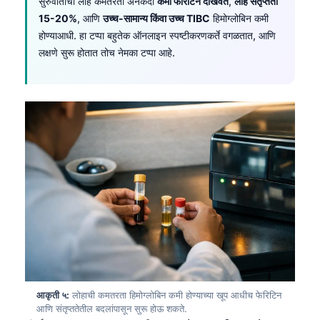
सुरुवातीची लोह कमतरता अनेकदा
कमी फेरिटिन दाखवते
,
लोह संतृप्तता
15-20%
, आणि
उच्च-सामान्य किंवा उच्च TIBC
हिमोग्लोबिन कमी
होण्याआधी. हा टप्पा बहुतेक ऑनलाइन स्पष्टीकरणकर्ते वगळतात, आणि
लक्षणे सुरू होतात तोच नेमका टप्पा आहे.
आकृती ५:
लोहाची कमतरता हिमोग्लोबिन कमी होण्याच्या खूप आधीच फेरिटिन
आणि संतृप्ततेतील बदलांपासून सुरू होऊ शकते.