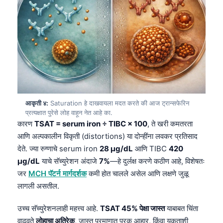
आकृती ४:
Saturation हे दाखवायला मदत करते की आज ट्रान्सफेरिन
प्रत्यक्षात पुरेसे लोह वाहून नेत आहे का.
कारण
TSAT = serum iron ÷ TIBC × 100
, ते खरी कमतरता
आणि अल्पकालीन विकृती (distortions) या दोन्हींना लवकर प्रतिसाद
देते. ज्या रुग्णाचे serum iron
28 µg/dL
आणि TIBC
420
µg/dL
याचे सॅच्युरेशन अंदाजे
7%
—हे दुर्लक्ष करणे कठीण आहे, विशेषतः
जर
MCH पॅटर्न मार्गदर्शक
कमी होत चालले असेल आणि लक्षणे जुळू
लागली असतील.
उच्च सॅच्युरेशनलाही महत्त्व आहे.
TSAT 45% पेक्षा जास्त
याबाबत चिंता
वाढवते
लोहाचा अतिरेक
, जास्त प्रमाणात पूरक आहार, किंवा यकृताशी