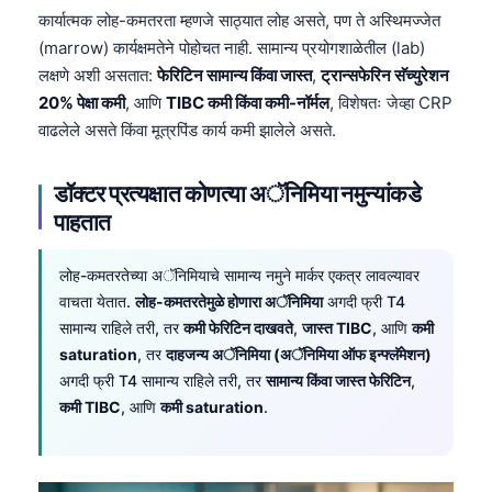
Català
कार्यात्मक लोह-कमतरता म्हणजे साठ्यात लोह असते, पण ते अस्थिमज्जेत
(marrow) कार्यक्षमतेने पोहोचत नाही. सामान्य प्रयोगशाळेतील (lab)
O‘zbekcha
लक्षणे अशी असतात:
फेरिटिन सामान्य किंवा जास्त
,
ट्रान्सफेरिन सॅच्युरेशन
Українська
20% पेक्षा कमी
, आणि
TIBC कमी किंवा कमी-नॉर्मल
, विशेषतः जेव्हा CRP
አማርኛ
वाढलेले असते किंवा मूत्रपिंड कार्य कमी झालेले असते.
Kiswahili
डॉक्टर प्रत्यक्षात कोणत्या अॅनिमिया नमुन्यांकडे
ភាសាខ្មែរ
पाहतात
ဗမာစာ
ไทย
लोह-कमतरतेच्या अॅनिमियाचे सामान्य नमुने मार्कर एकत्र लावल्यावर
वाचता येतात.
लोह-कमतरतेमुळे होणारा अॅनिमिया
अगदी फ्री T4
Tagalog
सामान्य राहिले तरी, तर
कमी फेरिटिन दाखवते
,
जास्त TIBC
, आणि
कमी
Tiếng Việt
saturation
, तर
दाहजन्य अॅनिमिया (अॅनिमिया ऑफ इन्फ्लॅमेशन)
Bahasa Melayu
अगदी फ्री T4 सामान्य राहिले तरी, तर
सामान्य किंवा जास्त फेरिटिन
,
कमी TIBC
, आणि
कमी saturation
.
മലയാളം
ಕನ್ನಡ
ગુજરાતી