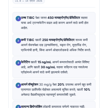
v1.0 —
14 एप्रिल 2026
उच्च TIBC
पेक्षा जास्त
450 मायक्रोग्रॅम/डेसिलिटर
सहसा
याचा अर्थ ट्रान्सफेरिन वाढत आहे कारण आयर्न साठे कमी होत
आहेत.
कमी TIBC
खाली
250 मायक्रोग्रॅम/डेसिलिटर
साध्या कमी
आयर्न सेवनापेक्षा दाह (इन्फ्लॅमेशन), यकृत रोग, मूत्रपिंड रोग,
प्रथिनांची हानी, किंवा आयर्न ओव्हरलोडकडे अधिक निर्देश करते.
फेरिटिन
खाली
15 ng/mL
आयर्न कमतरतेसाठी अत्यंत विशिष्ट
आहे, आणि खाली
30 ng/mL
सहसा सक्रिय दाह नसलेल्या
प्रौढांमध्ये आयर्न साठे कमी झाल्याचे दर्शवते.
आयर्न सॅच्युरेशन
30 mg/g पेक्षा
20%
उपलब्ध आयर्न खूप कमी
प्रमाणात ऊतींपर्यंत पोहोचत असल्याचे सूचित करते; खाली
10%
अनेकदा वैद्यकीयदृष्ट्या महत्त्वपूर्ण कमतरतेशी जुळते.
सामान्य हिमोग्लोबिन
लोहाची कमतरता पूर्णपणे नाकारत नाही;