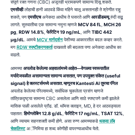
संपूर्ण रक्त गणना (CBC) अजूनही भ्रामकपणे सामान्य दिसू शकते.
एमसीव्ही
लोहाची हानी आठवडे किंवा महिने चालू असतानाही ते श्रेणीत राहू
शकते, पण
एमसीएच
अनेकदा आधीच ते घसरते आणि
आरडीडब्ल्यू
रुंदी वाढू
लागते. सुरुवातीचा एक सामान्य नमुना म्हणजे
MCV 84 fL
,
MCH 26
pg
,
RDW 14.8%
,
फेरिटिन 19 ng/mL
, आणि
TIBC 442
µg/dL
. आमचे
MCV मार्गदर्शन
पेशीच्या आकारातील बदल कव्हर करते.
मग
RDW स्पष्टीकरणकर्ता
दाखवतो की बदलता पणा अनेकदा आधीच का
वाढतो.
आमच्या
अपलोड केलेल्या अहवालांमध्ये आहेत—वेगळ्या स्वरूपातील
मर्यादेजवळील असामान्यता सामान्य असतात, पण उपयुक्त संकेत (useful
signal) हे क्लस्टर्समध्ये असतात. म्हणूनच Kantesti AI तुमचा पॅनेल
अपलोड केलेल्या पॅनेल्समध्ये, सर्वाधिक चुकलेला प्रसंग म्हणजे
तांत्रिकदृष्ट्या सामान्य CBC असलेला आणि साठे स्पष्टपणे कमी झालेले
मासिक पाळी असलेले प्रौढ. डॉ. थॉमस क्लाइन, MD, हे दर आठवड्याला
पाहतात:
हिमोग्लोबिन 12.8 g/dL
,
फेरिटिन 17 ng/mL
,
TSAT 12%
,
आणि व्यायाम सहनशक्ती कमी होणे. असा रुग्ण आमच्याकडे
थकवा लॅब
चेकलिस्ट
अॅनिमिया हा शब्द कोणीही वापरण्याआधीच येतो.