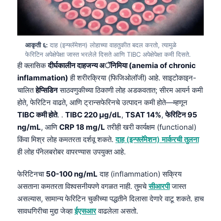
Frysk
Esperanto
Беларуская мова
आकृती ६:
दाह (इन्फ्लॅमेशन) लोहाच्या वाहतुकीत बदल करतो, त्यामुळे
फेरिटिन अपेक्षेपेक्षा जास्त भरलेले दिसते आणि TIBC अपेक्षेपेक्षा कमी दिसते.
Татар теле
ही क्लासिक
दीर्घकालीन दाहजन्य अॅनिमिया (anemia of chronic
Кыргызча
inflammation)
ही शरीरक्रिया (फिजिओलॉजी) आहे. साइटोकाइन-
चालित
हेप्सिडिन
साठवणुकीच्या ठिकाणी लोह अडकवतात; सीरम आयर्न कमी
ئۇيغۇرچە
होते, फेरिटिन वाढते, आणि ट्रान्सफेरिनचे उत्पादन कमी होते—म्हणून
Cebuano
TIBC कमी होते
. .
TIBC 220 µg/dL
,
TSAT 14%
,
फेरिटिन 95
Basa Jawa
ng/mL
, आणि
CRP 18 mg/L
तरीही खरी कार्यक्षम (functional)
किंवा मिश्र लोह कमतरता दर्शवू शकते.
दाह (इन्फ्लॅमेशन) मार्करची तुलना
ພາສາລາວ
ही लोह पॅनेलबरोबर वापरण्यास उपयुक्त आहे.
Монгол
Afrikaans
फेरिटिनचा
50-100 ng/mL
दाह (inflammation) सक्रिय
असताना कमतरता विश्वसनीयपणे वगळत नाही. तुमचे
सीआरपी
जास्त
العربية المغربية
असल्यास, सामान्य फेरिटिन चुकीच्या पद्धतीने दिलासा देणारे वाटू शकते. हाच
Occitan
सावधगिरीचा मुद्दा जेव्हा
ईएसआर
वाढलेला असतो.