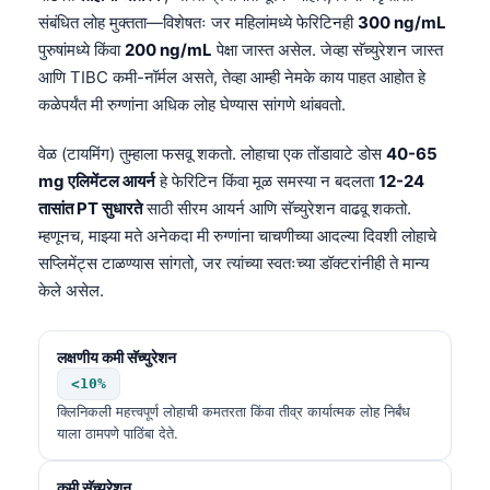
संबंधित लोह मुक्तता—विशेषतः जर महिलांमध्ये फेरिटिनही
300 ng/mL
पुरुषांमध्ये किंवा
200 ng/mL
पेक्षा जास्त असेल. जेव्हा सॅच्युरेशन जास्त
आणि TIBC कमी-नॉर्मल असते, तेव्हा आम्ही नेमके काय पाहत आहोत हे
कळेपर्यंत मी रुग्णांना अधिक लोह घेण्यास सांगणे थांबवतो.
वेळ (टायमिंग) तुम्हाला फसवू शकतो. लोहाचा एक तोंडावाटे डोस
40-65
mg एलिमेंटल आयर्न
हे फेरिटिन किंवा मूळ समस्या न बदलता
12-24
तासांत PT सुधारते
साठी सीरम आयर्न आणि सॅच्युरेशन वाढवू शकतो.
म्हणूनच, माझ्या मते अनेकदा मी रुग्णांना चाचणीच्या आदल्या दिवशी लोहाचे
सप्लिमेंट्स टाळण्यास सांगतो, जर त्यांच्या स्वतःच्या डॉक्टरांनीही ते मान्य
केले असेल.
लक्षणीय कमी सॅच्युरेशन
<10%
क्लिनिकली महत्त्वपूर्ण लोहाची कमतरता किंवा तीव्र कार्यात्मक लोह निर्बंध
याला ठामपणे पाठिंबा देते.
कमी सॅच्युरेशन