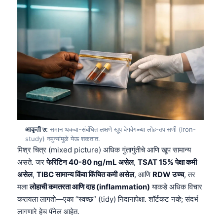
தமிழ்
తెలుగు
اردو
বাংলা
Shqip
Magyar
Slovenščina
한국어
आकृती ७:
समान थकवा-संबंधित लक्षणे खूप वेगवेगळ्या लोह-तपासणी (iron-
study) नमुन्यांमुळे येऊ शकतात.
Polski
मिश्र चित्र (mixed picture) अधिक गुंतागुंतीचे आणि खूप सामान्य
Lietuvių kalba
असते. जर
फेरिटिन 40-80 ng/mL असेल
,
TSAT 15% पेक्षा कमी
असेल
,
TIBC सामान्य किंवा किंचित कमी असेल
, आणि
RDW उच्च
, तर
Русский
मला
लोहाची कमतरता आणि दाह (inflammation)
याकडे अधिक विचार
ქართული
करायला लागतो—एका “स्वच्छ” (tidy) निदानापेक्षा. शॉर्टकट नव्हे; संदर्भ
Čeština
लागणारे हेच पॅनेल आहेत.