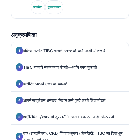
फॉर क्लिनिकल केमिस्ट्रीचे माजी अध्यक्ष म्हणून, ते निदान पॅनेल विश्लेषण,
बायोमार्कर मानकीकरण, आणि AI-सहाय्यित प्रयोगशाळा वैद्यक यात
रिसर्चगेट
गुगल स्कॉलर
विशेष तज्ज्ञ आहेत.
अनुक्रमणिका
पहिल्या नजरेत TIBC चाचणी जास्त की कमी कशी ओळखावी
TIBC चाचणी नेमके काय मोजते—आणि काय चुकवते
फेरीटिन पातळी उत्तर का बदलते
आयर्न सॅच्युरेशन अनेकदा निदान कसे पुष्टी करते किंवा मोडते
अॅनिमिया होण्याआधी सुरुवातीची आयर्न कमतरता कशी ओळखावी
दाह (इन्फ्लॅमेशन), CKD, किंवा स्थूलता (ऑबेसिटी) TIBC ला दिशाभूल
करणारे कधी ठरते