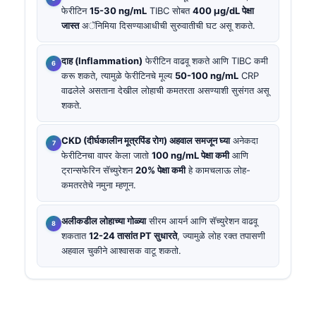
फेरीटिन
15-30 ng/mL
TIBC सोबत
400 µg/dL पेक्षा
जास्त
अॅनिमिया दिसण्याआधीची सुरुवातीची घट असू शकते.
दाह (Inflammation)
फेरीटिन वाढवू शकते आणि TIBC कमी
करू शकते, त्यामुळे फेरीटिनचे मूल्य
50-100 ng/mL
CRP
वाढलेले असताना देखील लोहाची कमतरता असण्याशी सुसंगत असू
शकते.
CKD (दीर्घकालीन मूत्रपिंड रोग) अहवाल समजून घ्या
अनेकदा
फेरीटिनचा वापर केला जातो
100 ng/mL पेक्षा कमी
आणि
ट्रान्सफेरिन सॅच्युरेशन
20% पेक्षा कमी
हे कामचलाऊ लोह-
कमतरतेचे नमुना म्हणून.
अलीकडील लोहाच्या गोळ्या
सीरम आयर्न आणि सॅच्युरेशन वाढवू
शकतात
12-24 तासांत PT सुधारते
, ज्यामुळे लोह रक्त तपासणी
अहवाल चुकीने आश्वासक वाटू शकतो.