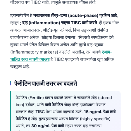
नोंदवतात पण TIBC नाही, त्यामुळे अनावश्यक गोंधळ होतो.
ट्रान्सफेरिन हे
नकारात्मक तीव्र-टप्पा (acute-phase) प्रथिन आहे
,
म्हणून
; दाह (inflammation) सहसा TIBC कमी करते
. ही एकच गोष्ट
व्हायरल आजारानंतर, ऑटोइम्यून फ्लेअर्स, किंवा लठ्ठपणाशी संबंधित
दाहानंतरच्या अनेक “खोट्या दिलासा देणाऱ्या” पॅनेल्सचे स्पष्टीकरण देते.
तुमचा आयर्न पॅनेल विचित्र दिसत असेल आणि तुमचे दाह-सूचक
(inflammatory markers) वाढलेले असतील, तर आमचे
एआय-
चालित रक्त चाचणी व्याख्या
हे TIBC एकट्याने वाचण्यापेक्षा खूप अधिक
उपयुक्त आहे.
फेरीटिन पातळी उत्तर का बदलते
फेरीटिन (Ferritin) वाचन बदलते कारण ते साठवलेले लोह (stored
iron) दर्शवते, आणि
कमी फेरीटिन
जेव्हा दोन्ही एकमेकांशी विसंगत
वाटतात तेव्हा TIBC पेक्षा अधिक महत्त्वाचे ठरते.
15 ng/mL पेक्षा कमी
फेरिटिन
हे लोह-तुटवड्यासाठी अत्यंत विशिष्ट (highly specific)
असते, तर
30 ng/mL पेक्षा कमी
सहसा स्पष्ट दाह नसलेल्या