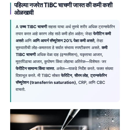
पहिल्या नजरेत TIBC चाचणी जास्त की कमी कशी
ओळखावी
A
उच्च TIBC चाचणी
सहसा याचा अर्थ तुमचे शरीर अधिक ट्रान्सफेरिन
तयार करत आहे कारण लोह साठे कमी होत आहेत; जेव्हा
फेरीटिन कमी
असते
आणि
आणि आयर्न सॅच्युरेशन 20% पेक्षा कमी असते
, तेव्हा
सुरुवातीची लोह-कमतरता हे सर्वात संभाव्य स्पष्टीकरण असते.
कमी
TIBC चाचणी
अधिक वेळा दाह (इन्फ्लॅमेशन), यकृताचा आजार,
मूत्रपिंडाचा आजार, कुपोषण किंवा लोहाचा अतिरेक—विशेषतः जर
फेरीटिन सामान्य किंवा जास्त
. असेल—याकडे निर्देश करते. फक्त संख्या
दिशाभूल करते. मी TIBC सोबत
फेरिटिन
,
सीरम लोह
,
ट्रान्सफेरिन
सॅच्युरेशन (transferrin saturation)
, CRP, आणि CBC
वाचतो.