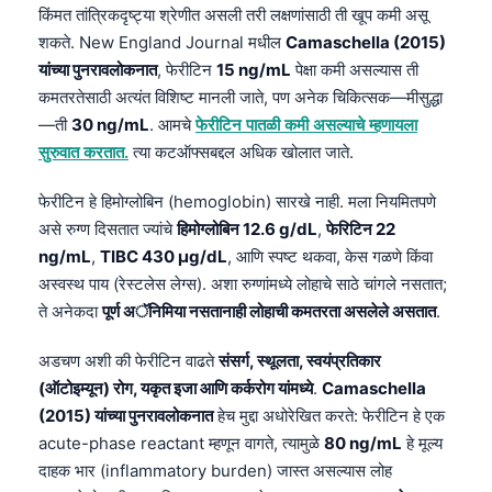
किंमत तांत्रिकदृष्ट्या श्रेणीत असली तरी लक्षणांसाठी ती खूप कमी असू
शकते. New England Journal मधील
Camaschella (2015)
यांच्या पुनरावलोकनात
, फेरीटिन
15 ng/mL
पेक्षा कमी असल्यास ती
कमतरतेसाठी अत्यंत विशिष्ट मानली जाते, पण अनेक चिकित्सक—मीसुद्धा
—ती
30 ng/mL
. आमचे
फेरीटिन पातळी कमी असल्याचे म्हणायला
सुरुवात करतात.
त्या कटऑफ्सबद्दल अधिक खोलात जाते.
फेरीटिन हे हिमोग्लोबिन (hemoglobin) सारखे नाही. मला नियमितपणे
असे रुग्ण दिसतात ज्यांचे
हिमोग्लोबिन 12.6 g/dL
,
फेरिटिन 22
ng/mL
,
TIBC 430 µg/dL
, आणि स्पष्ट थकवा, केस गळणे किंवा
अस्वस्थ पाय (रेस्टलेस लेग्स). अशा रुग्णांमध्ये लोहाचे साठे चांगले नसतात;
ते अनेकदा
पूर्ण अॅनिमिया नसतानाही लोहाची कमतरता असलेले असतात
.
अडचण अशी की फेरीटिन वाढते
संसर्ग, स्थूलता, स्वयंप्रतिकार
(ऑटोइम्यून) रोग, यकृत इजा आणि कर्करोग यांमध्ये
.
Camaschella
(2015) यांच्या पुनरावलोकनात
हेच मुद्दा अधोरेखित करते: फेरीटिन हे एक
acute-phase reactant म्हणून वागते, त्यामुळे
80 ng/mL
हे मूल्य
दाहक भार (inflammatory burden) जास्त असल्यास लोह