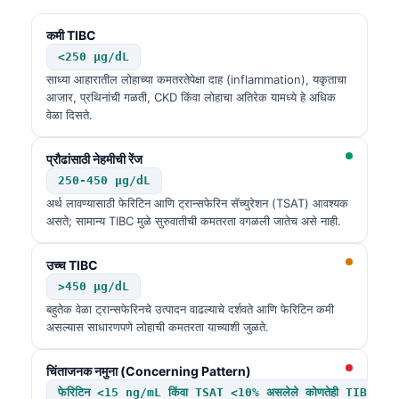
कमी TIBC
<250 µg/dL
साध्या आहारातील लोहाच्या कमतरतेपेक्षा दाह (inflammation), यकृताचा
आजार, प्रथिनांची गळती, CKD किंवा लोहाचा अतिरेक यामध्ये हे अधिक
वेळा दिसते.
प्रौढांसाठी नेहमीची रेंज
250-450 µg/dL
अर्थ लावण्यासाठी फेरिटिन आणि ट्रान्सफेरिन सॅच्युरेशन (TSAT) आवश्यक
असते; सामान्य TIBC मुळे सुरुवातीची कमतरता वगळली जातेच असे नाही.
उच्च TIBC
>450 µg/dL
बहुतेक वेळा ट्रान्सफेरिनचे उत्पादन वाढल्याचे दर्शवते आणि फेरिटिन कमी
असल्यास साधारणपणे लोहाची कमतरता याच्याशी जुळते.
चिंताजनक नमुना (Concerning Pattern)
फेरिटिन <15 ng/mL किंवा TSAT <10% असलेले कोणतेही TIBC