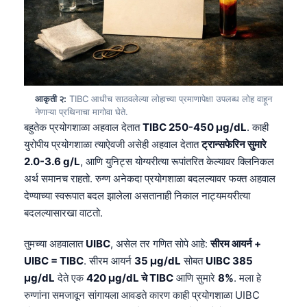
आकृती २:
TIBC आधीच साठवलेल्या लोहाच्या प्रमाणापेक्षा उपलब्ध लोह वाहून
नेणाऱ्या प्रथिनाचा मागोवा घेते.
बहुतेक प्रयोगशाळा अहवाल देतात
TIBC 250-450 µg/dL
. काही
युरोपीय प्रयोगशाळा त्याऐवजी असेही अहवाल देतात
ट्रान्सफेरिन सुमारे
2.0-3.6 g/L
, आणि युनिट्स योग्यरीत्या रूपांतरित केल्यावर क्लिनिकल
अर्थ समानच राहतो. रुग्ण अनेकदा प्रयोगशाळा बदलल्यावर फक्त अहवाल
देण्याच्या स्वरूपात बदल झालेला असतानाही निकाल नाट्यमयरीत्या
बदलल्यासारखा वाटतो.
तुमच्या अहवालात
UIBC
, असेल तर गणित सोपे आहे:
सीरम आयर्न +
UIBC = TIBC
. सीरम आयर्न
35 µg/dL
सोबत
UIBC 385
µg/dL
देते एक
420 µg/dL चे TIBC
आणि सुमारे
8%
. मला हे
रुग्णांना समजावून सांगायला आवडते कारण काही प्रयोगशाळा UIBC