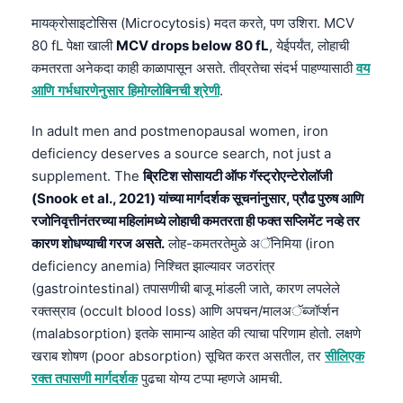
日本語
मायक्रोसाइटोसिस (Microcytosis) मदत करते, पण उशिरा. MCV
Eesti
80 fL पेक्षा खाली
MCV drops below 80 fL
, येईपर्यंत, लोहाची
कमतरता अनेकदा काही काळापासून असते. तीव्रतेचा संदर्भ पाहण्यासाठी
वय
Azərbaycan dili
आणि गर्भधारणेनुसार हिमोग्लोबिनची श्रेणी
.
Bosanski
Svenska
In adult men and postmenopausal women, iron
deficiency deserves a source search, not just a
Српски језик
supplement. The
ब्रिटिश सोसायटी ऑफ गॅस्ट्रोएन्टेरोलॉजी
Íslenska
(Snook et al., 2021) यांच्या मार्गदर्शक सूचनांनुसार, प्रौढ पुरुष आणि
Հայերեն
रजोनिवृत्तीनंतरच्या महिलांमध्ये लोहाची कमतरता ही फक्त सप्लिमेंट नव्हे तर
कारण शोधण्याची गरज असते.
लोह-कमतरतेमुळे अॅनिमिया (iron
Bahasa Indonesia
deficiency anemia) निश्चित झाल्यावर जठरांत्र
हिन्दी
(gastrointestinal) तपासणीची बाजू मांडली जाते, कारण लपलेले
Nederlands
रक्तस्राव (occult blood loss) आणि अपचन/मालअॅब्जॉर्प्शन
(malabsorption) इतके सामान्य आहेत की त्याचा परिणाम होतो. लक्षणे
Dansk
खराब शोषण (poor absorption) सूचित करत असतील, तर
सीलिएक
Български
रक्त तपासणी मार्गदर्शक
पुढचा योग्य टप्पा म्हणजे आमची.
فارسی