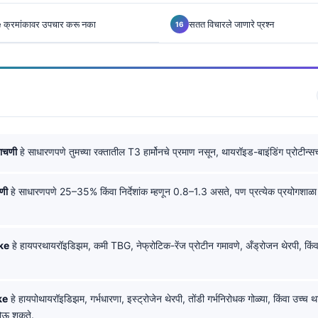
ke क्रमांकावर उपचार करू नका
सतत विचारले जाणारे प्रश्न
ाचणी
हे साधारणपणे तुमच्या रक्तातील T3 हार्मोनचे प्रमाण नसून, थायरॉइड-बाइंडिंग प्रोटीन्सच
ेणी
हे साधारणपणे 25–35% किंवा निर्देशांक म्हणून 0.8–1.3 असते, पण प्रत्येक प्रयोगशाळा
ke
हे हायपरथायरॉइडिझम, कमी TBG, नेफ्रोटिक-रेंज प्रोटीन गमावणे, अँड्रोजन थेरपी, कि
ke
हे हायपोथायरॉइडिझम, गर्भधारणा, इस्ट्रोजेन थेरपी, तोंडी गर्भनिरोधक गोळ्या, किंवा उच्च 
 होऊ शकते.