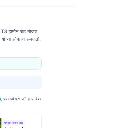
T3 हार्मोन थेट मोजत
स यांच्या सोबतच समजतो.
ळ
, ज्यामध्ये प्रो. डॉ. हान्स वेबर
योगदान देणारा तज्ञ