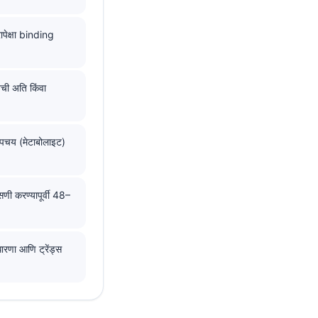
पेक्षा binding
ोनची अति किंवा
यापचय (मेटाबोलाइट)
णी करण्यापूर्वी 48–
रणा आणि ट्रेंड्स