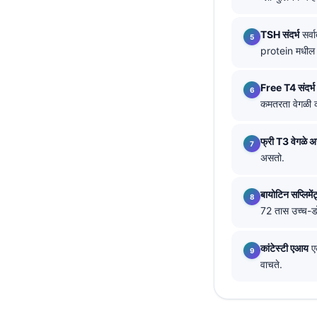
தமிழ்
TSH संदर्भ
सर्व
తెలుగు
protein मधील ब
اردو
Free T4 संदर्भ
বাংলা
कमतरता वेगळी 
Shqip
Magyar
फ्री T3 वेगळे अ
असतो.
Slovenščina
한국어
बायोटिन सप्लिमें
Polski
72 तास उच्च-ड
Lietuvių kalba
कांटेस्टी एआय
एक
Русский
वाचते.
ქართული
Čeština