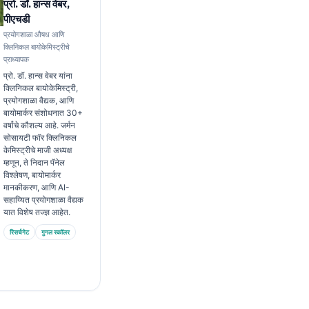
प्रो. डॉ. हान्स वेबर,
पीएचडी
प्रयोगशाळा औषध आणि
क्लिनिकल बायोकेमिस्ट्रीचे
प्राध्यापक
प्रो. डॉ. हान्स वेबर यांना
क्लिनिकल बायोकेमिस्ट्री,
प्रयोगशाळा वैद्यक, आणि
बायोमार्कर संशोधनात 30+
वर्षांचे कौशल्य आहे. जर्मन
सोसायटी फॉर क्लिनिकल
केमिस्ट्रीचे माजी अध्यक्ष
म्हणून, ते निदान पॅनेल
विश्लेषण, बायोमार्कर
मानकीकरण, आणि AI-
सहाय्यित प्रयोगशाळा वैद्यक
यात विशेष तज्ज्ञ आहेत.
रिसर्चगेट
गुगल स्कॉलर