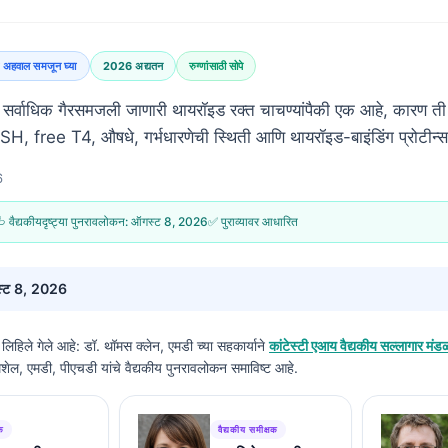
ा अहवाल समजून घ्या
2026 अद्यतन
रुग्णांसाठी सोपे
्वाधिक गैरसमजली जाणारी थायरॉइड रक्त चाचण्यांपैकी एक आहे, कारण ती 
SH, free T4, औषधे, गर्भधारणेची स्थिती आणि थायरॉइड-बाइंडिंग प्रोटीन्
6
 वैद्यकीयदृष्ट्या पुनरावलोकन:
ऑगस्ट 8, 2026
✅ पुराव्यावर आधारित
्ट 8, 2026
ली लिहिले गेले आहे:
डॉ. थॉमस क्लेन, एमडी
च्या सहकार्याने
कांटेस्टी एआय वैद्यकीय सल्लागार मंड
िशेल, एमडी, पीएचडी यांचे वैद्यकीय पुनरावलोकन समाविष्ट आहे.
क
वैद्यकीय समीक्षक