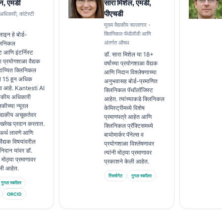
न, एमडी
सारा मिशेल, एमडी,
पीएचडी
 अधिकारी, कांटेस्टी
मुख्य वैद्यकीय सल्लागार -
क्लिनिकल पॅथॉलॉजी आणि
ाइन हे बोर्ड-
अंतर्गत औषध
्लिनिकल
ट आणि इंटर्निस्ट
डॉ. सारा मिशेल या 18+
ा प्रयोगशाळा वैद्यक
वर्षांच्या प्रयोगशाळा वैद्यक
य्यित क्लिनिकल
आणि निदान विश्लेषणाच्या
्ये 15 हून अधिक
अनुभवासह बोर्ड-प्रमाणित
ुभव आहे. Kantesti AI
क्लिनिकल पॅथॉलॉजिस्ट
ैद्यकीय अधिकारी
आहेत. त्यांच्याकडे क्लिनिकल
लकीच्या न्यूरल
केमिस्ट्रीमध्ये विशेष
वैद्यकीय अचूकतेवर
प्रमाणपत्रे आहेत आणि
ेखरेख प्रदान करतात.
क्लिनिकल प्रॅक्टिसमध्ये
े अर्थ लावणे आणि
बायोमार्कर पॅनेल्स व
वैद्यक विषयांवरील
प्रयोगशाळा विश्लेषणावर
निदान यांवर डॉ.
त्यांनी मोठ्या प्रमाणावर
 मोठ्या प्रमाणावर
प्रकाशने केली आहेत.
ली आहेत.
रिसर्चगेट
गुगल स्कॉलर
गुगल स्कॉलर
ORCID