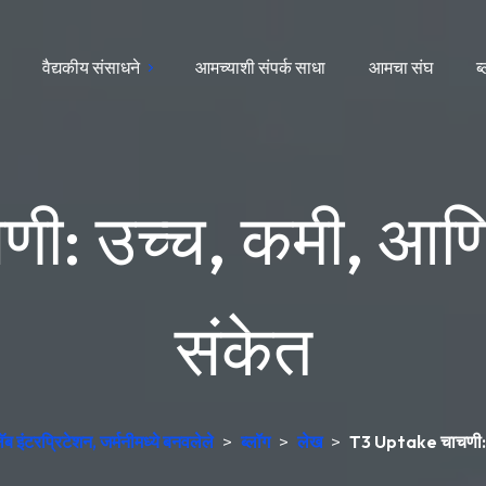
वैद्यकीय संसाधने
आमच्याशी संपर्क साधा
आमचा संघ
ब
: उच्च, कमी, आणि बा
संकेत
इंटरप्रिटेशन, जर्मनीमध्ये बनवलेले
>
ब्लॉग
>
लेख
>
T3 Uptake चाचणी: उच्