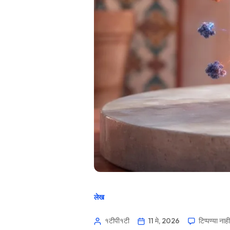
लेख
१टीपी१टी
11 मे, 2026
टिप्पण्या नाही