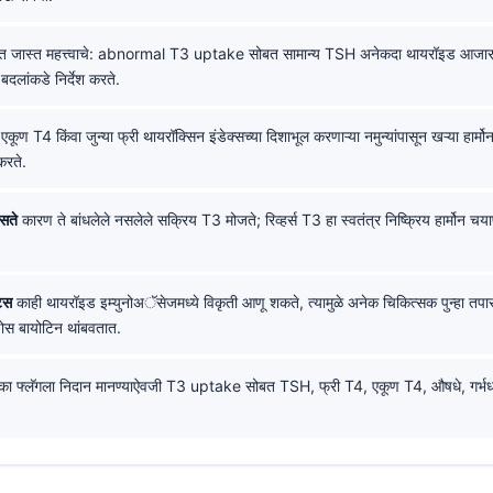
ात जास्त महत्त्वाचे: abnormal T3 uptake सोबत सामान्य TSH अनेकदा थायरॉइड आजारा
दलांकडे निर्देश करते.
एकूण T4 किंवा जुन्या फ्री थायरॉक्सिन इंडेक्सच्या दिशाभूल करणाऱ्या नमुन्यांपासून खऱ्या हार्म
करते.
सते
कारण ते बांधलेले नसलेले सक्रिय T3 मोजते; रिव्हर्स T3 हा स्वतंत्र निष्क्रिय हार्मोन च
ट्स
काही थायरॉइड इम्युनोअॅसेजमध्ये विकृती आणू शकते, त्यामुळे अनेक चिकित्सक पुन्हा तपास
ोस बायोटिन थांबवतात.
ा फ्लॅगला निदान मानण्याऐवजी T3 uptake सोबत TSH, फ्री T4, एकूण T4, औषधे, गर्भधा