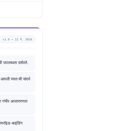
v1.0 —
11 मे, 2026
ी उपलब्धता दर्शवते.
 आपली स्वतःची संदर्भ
ंवा गंभीर आजारपणात
थायरॉइड-बाइंडिंग