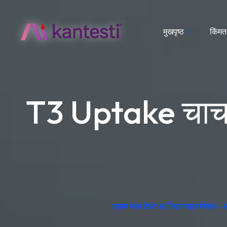
मुखपृष्ठ
किंमत
T3 Uptake चाचणी
एआय ब्लड टेस्ट अॅनालायझर मोफत - लॅब 