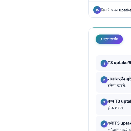
Català
निष्कर्ष: फक्त upta
O‘zbekcha
Українська
አማርኛ
⚡ द्रुत सारांश
Kiswahili
ភាសាខ្មែរ
ဗမာစာ
T3 uptake च
ไทย
सामान्य प्रौढ श्र
Tagalog
श्रेणी ठरवते.
Tiếng Việt
Bahasa Melayu
उच्च T3 upta
होऊ शकते.
മലയാളം
ಕನ್ನಡ
कमी T3 upta
ग्लोब्युलिनमध्ये
ગુજરાતી