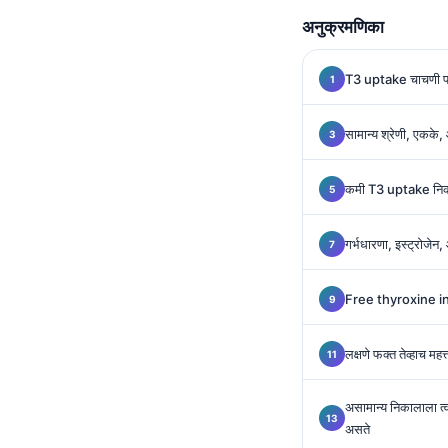
Gàidhlig
अनुक्रमणिका
Euskara
Македонски јазик
T3 uptake चाचणी प्र
Latviešu valoda
Galego
सामान्य श्रेणी, एकके
অসমীয়া
कमी T3 uptake निक
සිංහල
سنڌي
गर्भधारणा, इस्ट्रोजेन,
پښتو
Free thyroxine in
Slovenčina
लक्षणे फक्त तेव्हाच महत
Hrvatski
Suomi
असामान्य निकालाला त
असते
Қазақ тілі