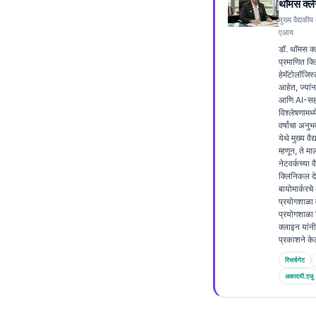
थॉमस क्ले
Frysk
मुख्य वैद्यकीय
एआय
Esperanto
डॉ. थॉमस क्ल
Беларуская мова
प्रमाणित क
हेमॅटोलॉजिस्
Татар теле
आहेत, ज्यांन
आणि AI-सहा
Кыргызча
विश्लेषणामध
वर्षांचा अन
ئۇيغۇرچە
येथे मुख्य व
म्हणून, ते मा
Cebuano
नेटवर्कच्या 
क्लिनिकल द
Basa Jawa
बायोमार्करच
ພາສາລາວ
प्रयोगशाळा 
प्रयोगशाळा 
Монгол
क्लाइन यांनी
प्रकाशने के
Afrikaans
रिसर्चगेट
العربية المغربية
अकादमी.एजु
Occitan