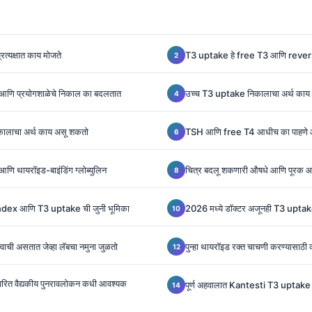
त्यक्षात काय मोजते
T3 uptake हे free T3 आणि reverse 
, आणि प्रयोगशाळेचे निकाल का बदलतात
उच्च T3 uptake निकालाचा अर्थ काय
ालाचा अर्थ काय असू शकतो
TSH आणि free T4 आधीच का पाहणे 
 आणि थायरॉइड-बाइंडिंग ग्लोब्युलिन
चित्र बदलू शकणारी औषधे आणि पूरक 
dex आणि T3 uptake ची जुनी भूमिका
2026 मध्ये डॉक्टर अजूनही T3 upta
्त्वाची असतात जेव्हा लॅबचा नमुना जुळतो
पुन्हा थायरॉइड रक्त चाचणी करण्यासाठी
्वरित वैद्यकीय पुनरावलोकन कधी आवश्यक
पूर्ण अहवालात Kantesti T3 uptake