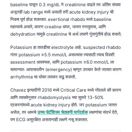
baseline पासून 0.3 mg/dL ने creatinine वाढले तर अंतिम संख्या
अजूनही lab range मध्ये असली तरी acute kidney injury ची
निकष पूर्ण होऊ शकतात. exertional rhabdo मध्ये baseline
महत्त्वाचे असते, कारण creatine वापर, जास्त स्नायुमास, आणि
dehydration यामुळे creatinine चे अर्थ लावणे गुंतागुंतीचे होऊ शकते.
Potassium हा तातडीचा electrolyte आहे. suspected rhabdo
नंतर potassium ≥5.5 mmol/L असल्यास त्यासाठी त्याच दिवशी
assessment आवश्यक, आणि potassium ≥6.0 mmol/L ला
सामान्यतः आपत्कालीन (emergency) म्हणून उपचार केले जातात कारण
arrhythmia चा धोका लवकर वाढू शकतो.
Chavez इत्यादींनी 2016 मध्ये Critical Care मध्ये नोंदवले की कारण
आणि व्याख्येनुसार rhabdomyolysis च्या सुमारे 13-50%
प्रकरणांमध्ये acute kidney injury होते. जर potassium जास्त
असेल, तर आमचे
उच्च पोटॅशियम चेतावणी मार्गदर्शक
लक्षणांचा संदर्भ देते,
पण ECG असुरक्षित असतानाही लक्षणे नसू शकतात.