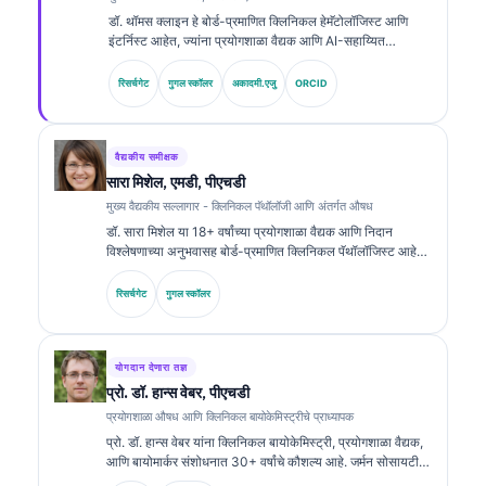
डॉ. थॉमस क्लाइन हे बोर्ड-प्रमाणित क्लिनिकल हेमॅटोलॉजिस्ट आणि
इंटर्निस्ट आहेत, ज्यांना प्रयोगशाळा वैद्यक आणि AI-सहाय्यित
क्लिनिकल विश्लेषणामध्ये 15 हून अधिक वर्षांचा अनुभव आहे. Kantesti
AI येथे मुख्य वैद्यकीय अधिकारी म्हणून, ते मालकीच्या न्यूरल नेटवर्कच्या
रिसर्चगेट
गुगल स्कॉलर
अकादमी.एजु
ORCID
वैद्यकीय अचूकतेवर क्लिनिकल देखरेख प्रदान करतात. बायोमार्करचे अर्थ
लावणे आणि प्रयोगशाळा वैद्यक विषयांवरील प्रयोगशाळा निदान यांवर डॉ.
क्लाइन यांनी मोठ्या प्रमाणावर प्रकाशने केली आहेत.
वैद्यकीय समीक्षक
सारा मिशेल, एमडी, पीएचडी
मुख्य वैद्यकीय सल्लागार - क्लिनिकल पॅथॉलॉजी आणि अंतर्गत औषध
डॉ. सारा मिशेल या 18+ वर्षांच्या प्रयोगशाळा वैद्यक आणि निदान
विश्लेषणाच्या अनुभवासह बोर्ड-प्रमाणित क्लिनिकल पॅथॉलॉजिस्ट आहेत.
त्यांच्याकडे क्लिनिकल केमिस्ट्रीमध्ये विशेष प्रमाणपत्रे आहेत आणि
क्लिनिकल प्रॅक्टिसमध्ये बायोमार्कर पॅनेल्स व प्रयोगशाळा विश्लेषणावर
रिसर्चगेट
गुगल स्कॉलर
त्यांनी मोठ्या प्रमाणावर प्रकाशने केली आहेत.
योगदान देणारा तज्ञ
प्रो. डॉ. हान्स वेबर, पीएचडी
प्रयोगशाळा औषध आणि क्लिनिकल बायोकेमिस्ट्रीचे प्राध्यापक
प्रो. डॉ. हान्स वेबर यांना क्लिनिकल बायोकेमिस्ट्री, प्रयोगशाळा वैद्यक,
आणि बायोमार्कर संशोधनात 30+ वर्षांचे कौशल्य आहे. जर्मन सोसायटी
फॉर क्लिनिकल केमिस्ट्रीचे माजी अध्यक्ष म्हणून, ते निदान पॅनेल विश्लेषण,