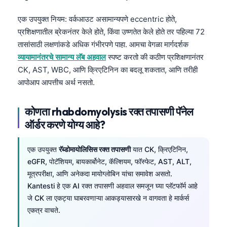
एक उपयुक्त नियम: वर्कआउट असामान्यपणे eccentric होते,
प्रशिक्षणातील ब्रेकनंतर केले होते, किंवा उष्णतेत केले होते तर पहिल्या 72
तासांसाठी लक्षणांकडे अधिक गंभीरपणे पाहा. आमचा वेगळा मार्गदर्शक
व्यायामानंतरचे सामान्य लॅब अहवाल
स्पष्ट करतो की कठीण प्रशिक्षणानंतर
CK, AST, WBC, आणि क्रिएटिनिन का बदलू शकतात, आणि तरीही
आपोआप आपत्तीच अर्थ नसतो.
कोणता rhabdomyolysis रक्त तपासणी पॅनेल
ऑर्डर करणे योग्य आहे?
एक उपयुक्त
रॅब्डोमायोलिसिस रक्त तपासणी
यात CK, क्रिएटिनिन,
eGFR, पोटॅशियम, बायकार्बोनेट, कॅल्शियम, फॉस्फेट, AST, ALT,
मूत्रपरीक्षा, आणि अनेकदा मायोग्लोबिन यांचा समावेश असतो.
Kantesti हे एक AI रक्त तपासणी अहवाल समजून घ्या प्लॅटफॉर्म आहे
जे CK ला एकट्या घाबरवणाऱ्या आकड्यासारखे न वागवता हे मार्कर्स
एकत्र वाचते.