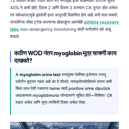
72 तासांत शिखर गाठते आणि मग स्नायूंची इजा थांबल्यावर दररोज सुमारे
40% ने कमी होते; दिवस 2 आणि दिवस 3 दरम्यान CK दुप्पट होत असेल
तर वर्कआउटमुळे झालेली इजा अजूनही विकसित होत आहे असे मला कळते.
परफॉर्मन्स लॅब्स ट्रॅक करणाऱ्या खेळाडूंना आमचेही
athlete recovery
labs
non-emergency monitoring साठी मार्गदर्शन हवे असू
शकते.
कठीण WOD नंतर myoglobin मूत्र चाचणी काय
दाखवते?
A
myoglobin urine test
स्नायूंच्या पेशींच्या इजेनंतर स्नायू
प्रोटीन मूत्रात गळत आहे का ते शोधते. मायक्रोस्कोपीमध्ये फारच कमी
किंवा लाल पेशी नसताना heme साठी positive urine dipstick
आढळल्यास myoglobinuria जोरदारपणे सूचित होते—विशेषतः CK
वाढत असेल आणि मूत्र तपकिरी दिसत असेल तेव्हा.