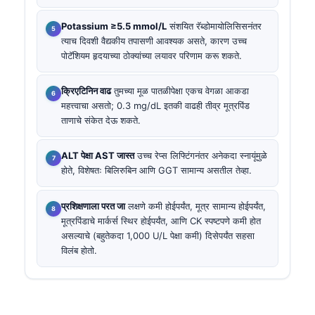
Potassium ≥5.5 mmol/L
संशयित रॅब्डोमायोलिसिसनंतर
त्याच दिवशी वैद्यकीय तपासणी आवश्यक असते, कारण उच्च
पोटॅशियम हृदयाच्या ठोक्यांच्या लयावर परिणाम करू शकते.
क्रिएटिनिन वाढ
तुमच्या मूळ पातळीपेक्षा एकच वेगळा आकडा
महत्त्वाचा असतो; 0.3 mg/dL इतकी वाढही तीव्र मूत्रपिंड
ताणाचे संकेत देऊ शकते.
ALT पेक्षा AST जास्त
उच्च रेप्स लिफ्टिंगनंतर अनेकदा स्नायूंमुळे
होते, विशेषतः बिलिरुबिन आणि GGT सामान्य असतील तेव्हा.
प्रशिक्षणाला परत जा
लक्षणे कमी होईपर्यंत, मूत्र सामान्य होईपर्यंत,
मूत्रपिंडाचे मार्कर्स स्थिर होईपर्यंत, आणि CK स्पष्टपणे कमी होत
असल्याचे (बहुतेकदा 1,000 U/L पेक्षा कमी) दिसेपर्यंत सहसा
विलंब होतो.