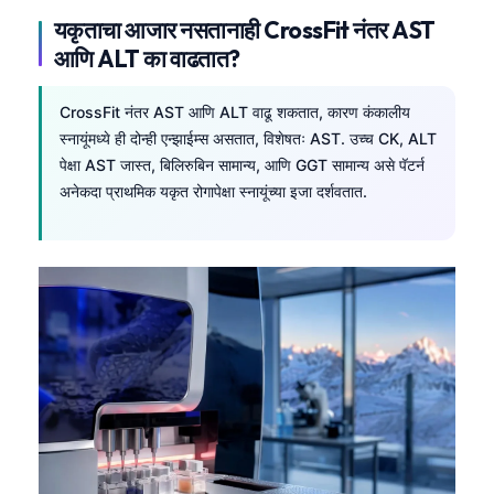
यकृताचा आजार नसतानाही CrossFit नंतर AST
आणि ALT का वाढतात?
CrossFit नंतर AST आणि ALT वाढू शकतात, कारण कंकालीय
स्नायूंमध्ये ही दोन्ही एन्झाईम्स असतात, विशेषतः AST. उच्च CK, ALT
पेक्षा AST जास्त, बिलिरुबिन सामान्य, आणि GGT सामान्य असे पॅटर्न
अनेकदा प्राथमिक यकृत रोगापेक्षा स्नायूंच्या इजा दर्शवतात.