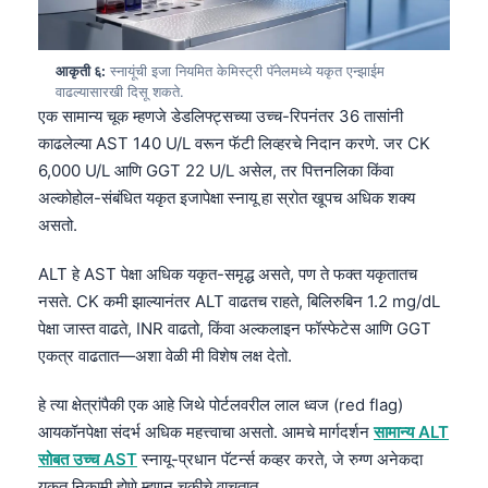
आकृती ६:
स्नायूंची इजा नियमित केमिस्ट्री पॅनेलमध्ये यकृत एन्झाईम
वाढल्यासारखी दिसू शकते.
एक सामान्य चूक म्हणजे डेडलिफ्ट्सच्या उच्च-रिपनंतर 36 तासांनी
काढलेल्या AST 140 U/L वरून फॅटी लिव्हरचे निदान करणे. जर CK
6,000 U/L आणि GGT 22 U/L असेल, तर पित्तनलिका किंवा
अल्कोहोल-संबंधित यकृत इजापेक्षा स्नायू हा स्रोत खूपच अधिक शक्य
असतो.
ALT हे AST पेक्षा अधिक यकृत-समृद्ध असते, पण ते फक्त यकृतातच
नसते. CK कमी झाल्यानंतर ALT वाढतच राहते, बिलिरुबिन 1.2 mg/dL
पेक्षा जास्त वाढते, INR वाढतो, किंवा अल्कलाइन फॉस्फेटेस आणि GGT
एकत्र वाढतात—अशा वेळी मी विशेष लक्ष देतो.
हे त्या क्षेत्रांपैकी एक आहे जिथे पोर्टलवरील लाल ध्वज (red flag)
आयकॉनपेक्षा संदर्भ अधिक महत्त्वाचा असतो. आमचे मार्गदर्शन
सामान्य ALT
सोबत उच्च AST
स्नायू-प्रधान पॅटर्न्स कव्हर करते, जे रुग्ण अनेकदा
यकृत निकामी होणे म्हणून चुकीचे वाचतात.