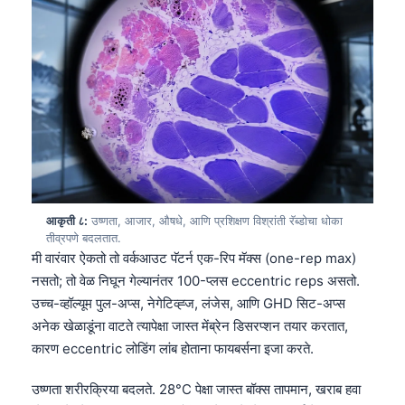
Català
O‘zbekcha
Українська
አማርኛ
Kiswahili
ភាសាខ្មែរ
ဗမာစာ
आकृती ८:
उष्णता, आजार, औषधे, आणि प्रशिक्षण विश्रांती रॅब्डोचा धोका
ไทย
तीव्रपणे बदलतात.
Tagalog
मी वारंवार ऐकतो तो वर्कआउट पॅटर्न एक-रिप मॅक्स (one-rep max)
नसतो; तो वेळ निघून गेल्यानंतर 100-प्लस eccentric reps असतो.
Tiếng Việt
उच्च-व्हॉल्यूम पुल-अप्स, नेगेटिव्ह्ज, लंजेस, आणि GHD सिट-अप्स
Bahasa Melayu
अनेक खेळाडूंना वाटते त्यापेक्षा जास्त मेंब्रेन डिसरप्शन तयार करतात,
മലയാളം
कारण eccentric लोडिंग लांब होताना फायबर्सना इजा करते.
ಕನ್ನಡ
उष्णता शरीरक्रिया बदलते. 28°C पेक्षा जास्त बॉक्स तापमान, खराब हवा
ગુજરાતી