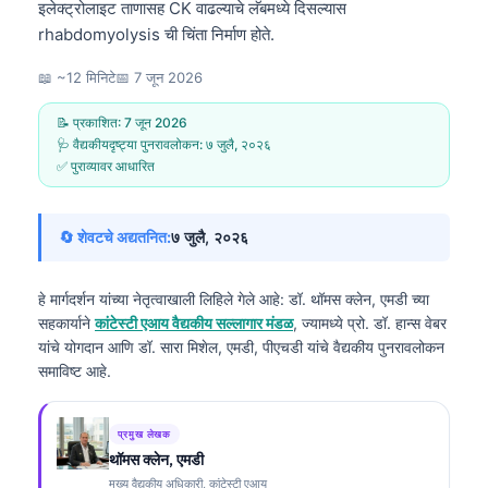
इलेक्ट्रोलाइट ताणासह CK वाढल्याचे लॅबमध्ये दिसल्यास
rhabdomyolysis ची चिंता निर्माण होते.
📖 ~12 मिनिटे
📅
7 जून 2026
📝 प्रकाशित:
7 जून 2026
🩺 वैद्यकीयदृष्ट्या पुनरावलोकन:
७ जुलै, २०२६
✅ पुराव्यावर आधारित
🔄 शेवटचे अद्यतनित:
७ जुलै, २०२६
हे मार्गदर्शन यांच्या नेतृत्वाखाली लिहिले गेले आहे:
डॉ. थॉमस क्लेन, एमडी
च्या
सहकार्याने
कांटेस्टी एआय वैद्यकीय सल्लागार मंडळ
, ज्यामध्ये प्रो. डॉ. हान्स वेबर
यांचे योगदान आणि डॉ. सारा मिशेल, एमडी, पीएचडी यांचे वैद्यकीय पुनरावलोकन
समाविष्ट आहे.
प्रमुख लेखक
थॉमस क्लेन, एमडी
मुख्य वैद्यकीय अधिकारी, कांटेस्टी एआय