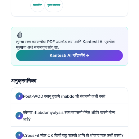
बायोमार्कर मानकीकरण, आणि AI-सहाय्यित प्रयोगशाळा वैद्यक यात
रिसर्चगेट
गुगल स्कॉलर
विशेष तज्ज्ञ आहेत.
🩸
तुमचा रक्त तपासणीचा PDF अपलोड करा आणि Kantesti AI प्रत्येक
मूल्याचा अर्थ समजावून सांगू द्या.
Kantesti AI प्लॅटफॉर्म →
अनुक्रमणिका
Post-WOD स्नायू दुखणे rhabdo ची चेतावणी कधी बनते
कोणता rhabdomyolysis रक्त तपासणी पॅनेल ऑर्डर करणे योग्य
आहे?
CrossFit नंतर CK किती वाढू शकतो आणि तो धोकादायक कधी ठरतो?