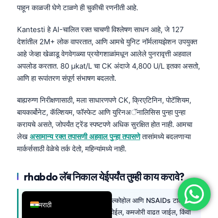
पाहून काळजी घेणे टाळणे ही चुकीची रणनीती आहे.
简体中文
Română
Kantesti हे AI-चालित रक्त चाचणी विश्लेषण साधन आहे, जे 127
देशांतील 2M+ लोक वापरतात, आणि आमचे युनिट नॉर्मलायझेशन उपयुक्त
Türkçe
आहे जेव्हा खेळाडू वेगवेगळ्या प्रयोगशाळांमधून आलेले पुनरावृत्ती अहवाल
Ελληνικά
अपलोड करतात. 80 µkat/L चा CK अंदाजे 4,800 U/L इतका असतो,
Português
आणि हा रूपांतरण संपूर्ण संभाषण बदलतो.
Español
बाह्यरुग्ण निरीक्षणासाठी, मला साधारणपणे CK, क्रिएटिनिन, पोटॅशियम,
Italiano
बायकार्बोनेट, कॅल्शियम, फॉस्फेट आणि युरिनअॅनालिसिस पुन्हा पुन्हा
करायचे असते, जोपर्यंत ट्रेंड स्पष्टपणे अधिक सुरक्षित होत नाही. आमचा
עִבְרִית
लेख
असामान्य रक्त तपासणी अहवाल पुन्हा तपासणे
तासांमध्ये बदलणाऱ्या
Français
मार्कर्ससाठी वेळेचे तर्क देतो, महिन्यांमध्ये नाही.
العربية
Deutsch
rhabdo लॅब निकाल येईपर्यंत तुम्ही काय करावे?
English
प्रशिक्षण थांबवा, कूल डाउन करा, अल्कोहोल आणि NSAIDs टाळा,
मराठी
आणि मूत्र गडद असेल, लघवी कमी होईल, कमजोरी वाढत जाईल, किंवा