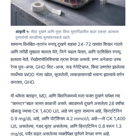
आकृती १:
तीव्र दुखणे आणि मूत्र किंवा मूत्रपिंडातील बदल एकत्र आल्यास
पुनर्प्राप्ती तातडीच्या मूल्यांकनाकडे वळते.
सामान्य विलंबित-प्रारंभ स्नायू दुखणे सहसा 24-72 तासांत शिखर गाठते
आणि तरीही तुम्हाला चालता येते, जिने चढता येतात, आणि प्रशिक्षित स्नायू
हलवता येतो. रॅब्डोमायोलिसिसचा त्रास वेगळा असतो: रुग्ण अनेकदा उच्च
रेप्स पुल-अप्स, GHD सिट-अप्स, जड नेगेटिव्ह्ज, किंवा उष्णतेत झालेल्या
स्पर्धेच्या WOD नंतर खोल, सूजलेली, लाकडासारखी भावना झाल्याचे वर्णन
करतात, GHD.
मी थॉमस क्लाइन, MD, आणि क्लिनिकमध्ये मला फक्त दुखणे यापेक्षा त्या
“क्लस्टर”बद्दल जास्त काळजी असते. क्वाडमध्ये दुखणे असलेला 28 वर्षांचा
खेळाडू ज्याचा CK 1,400 U/L आहे पण मूत्र सामान्य आहे, क्रिएटिनिन
0.9 mg/dL आहे, आणि पोटॅशियम 4.2 mmol/L आहे—तो CK 1,400
U/L असलेल्या, गडद मूत्र असलेल्या, आणि क्रिएटिनिन 0.8 वरून 1.3
mg/dL पर्यंत वाढत असलेल्या व्यक्तीपेक्षा पूर्णपणे वेगळा रुग्ण आहे.