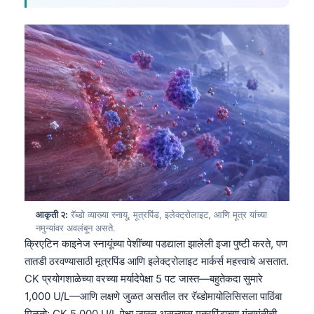
आकृती २:
रॅब्डो व्याख्या स्नायू, मूत्रपिंड, इलेक्ट्रोलाइट, आणि मूत्र यांच्या
नमुन्यांवर अवलंबून असते.
क्रिएटिन काइनेज स्नायूंच्या पेशींच्या पडद्याला झालेली इजा पुष्टी करते, पण
तातडी ठरवण्यासाठी मूत्रपिंड आणि इलेक्ट्रोलाइट मार्कर्स महत्त्वाचे असतात.
CK प्रयोगशाळेच्या वरच्या मर्यादेपेक्षा 5 पट जास्त—बहुतेकदा सुमारे
1,000 U/L—आणि लक्षणे जुळत असतील तर रॅब्डोमायोलिसिसला पाठिंबा
मिळतो; CK 5,000 U/L पेक्षा जास्त असल्यास मूत्रपिंडाच्या गुंतागुंतीची