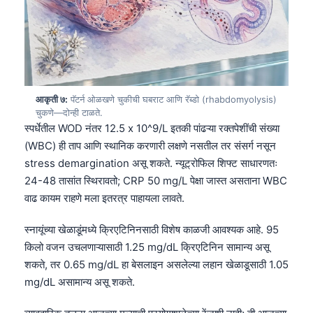
Frysk
Esperanto
Беларуская мова
Татар теле
आकृती ७:
पॅटर्न ओळखणे चुकीची घबराट आणि रॅब्डो (rhabdomyolysis)
Кыргызча
चुकणे—दोन्ही टाळते.
स्पर्धेतील WOD नंतर 12.5 x 10^9/L इतकी पांढऱ्या रक्तपेशींची संख्या
ئۇيغۇرچە
(WBC) ही ताप आणि स्थानिक करणारी लक्षणे नसतील तर संसर्ग नसून
Cebuano
stress demargination असू शकते. न्यूट्रोफिल शिफ्ट साधारणतः
Basa Jawa
24-48 तासांत स्थिरावतो; CRP 50 mg/L पेक्षा जास्त असताना WBC
वाढ कायम राहणे मला इतरत्र पाहायला लावते.
ພາສາລາວ
Монгол
स्नायूंच्या खेळाडूंमध्ये क्रिएटिनिनसाठी विशेष काळजी आवश्यक आहे. 95
Afrikaans
किलो वजन उचलणाऱ्यासाठी 1.25 mg/dL क्रिएटिनिन सामान्य असू
शकते, तर 0.65 mg/dL हा बेसलाइन असलेल्या लहान खेळाडूसाठी 1.05
العربية المغربية
mg/dL असामान्य असू शकते.
Occitan