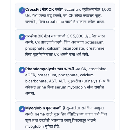
CrossFit नंतर CK
कठीण eccentric प्रशिक्षणानंतर 1,000
U/L पेक्षा जास्त वाढू शकतो, पण CK सोबत काळसर मूत्र,
कमजोरी, किंवा creatinine वाढणे हे धोक्याचे संकेत आहेत.
तातडीचा CK पॅटर्न
साधारणपणे CK 5,000 U/L पेक्षा जास्त
असणे, CK झपाट्याने वाढणे, किंवा असामान्य potassium,
phosphate, calcium, bicarbonate, creatinine,
किंवा मूत्रनिर्गमनासह CK असणे याचा अर्थ होतो.
Rhabdomyolysis रक्त तपासणी
यात CK, creatinine,
eGFR, potassium, phosphate, calcium,
bicarbonate, AST, ALT, मूत्रपरीक्षा (urinalysis) आणि
अनेकदा urine किंवा serum myoglobin यांचा समावेश
असावा.
Myoglobin मूत्र चाचणी
ही सुरुवातीला सर्वाधिक उपयुक्त
असते; heme साठी मूत्र डिप पॉझिटिव्ह पण फारच कमी किंवा
शून्य लाल रक्तपेशी असल्यास स्नायू विघटनातून आलेले
myoglobin सूचित होते.