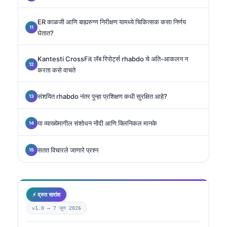
ER काळजी आणि बाह्यरुग्ण निरीक्षण यामध्ये चिकित्सक कसा निर्णय
घेतात?
Kantesti CrossFit लॅब रिपोर्ट्स rhabdo चे अति-आकलन न
करता कसे वाचते
संशयित rhabdo नंतर पुन्हा प्रशिक्षण कधी सुरक्षित आहे?
या व्याख्येमागील संशोधन नोंदी आणि क्लिनिकल मानके
सतत विचारले जाणारे प्रश्न
⚡ द्रुत सारांश
v1.0 —
7 जून 2026