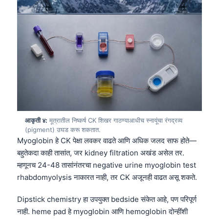
आकृती ४:
मूत्रातील निष्कर्ष CK शिखर गाठण्याआधीच स्नायूंचा रंगद्रव्य
(pigment) उघड करू शकतात.
Myoglobin हे CK पेक्षा लवकर वाढते आणि अधिक जलद साफ होते—
बहुतेकदा काही तासांत, जर kidney filtration अखंड असेल तर.
म्हणूनच 24-48 तासांनंतरचा negative urine myoglobin test
rhabdomyolysis नाकारत नाही, तर CK अजूनही वाढत असू शकते.
Dipstick chemistry हा उपयुक्त bedside संकेत आहे, पण परिपूर्ण
नाही. heme pad हे myoglobin आणि hemoglobin दोन्हींशी