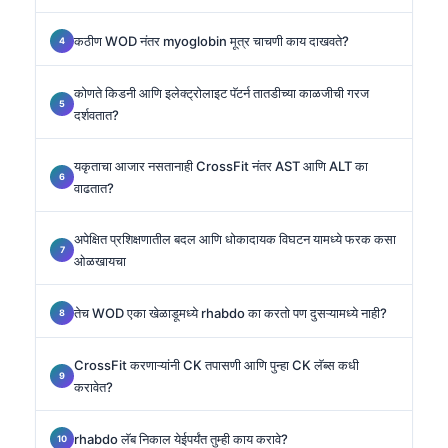
कठीण WOD नंतर myoglobin मूत्र चाचणी काय दाखवते?
कोणते किडनी आणि इलेक्ट्रोलाइट पॅटर्न तातडीच्या काळजीची गरज
दर्शवतात?
यकृताचा आजार नसतानाही CrossFit नंतर AST आणि ALT का
वाढतात?
अपेक्षित प्रशिक्षणातील बदल आणि धोकादायक विघटन यामध्ये फरक कसा
ओळखायचा
तेच WOD एका खेळाडूमध्ये rhabdo का करतो पण दुसऱ्यामध्ये नाही?
CrossFit करणाऱ्यांनी CK तपासणी आणि पुन्हा CK लॅब्स कधी
करावेत?
rhabdo लॅब निकाल येईपर्यंत तुम्ही काय करावे?