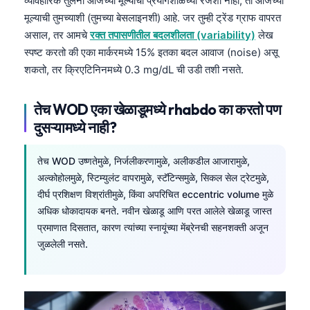
व्यावहारिक तुलना आजच्या मूल्याची प्रयोगशाळेच्या रेंजशी नाही; ती आजच्या
Gàidhlig
मूल्याची तुमच्याशी (तुमच्या बेसलाइनशी) आहे. जर तुम्ही ट्रेंड ग्राफ वापरत
Euskara
असाल, तर आमचे
रक्त तपासणीतील बदलशीलता (variability)
लेख
Македонски јазик
स्पष्ट करतो की एका मार्करमध्ये 15% इतका बदल आवाज (noise) असू
शकतो, तर क्रिएटिनिनमध्ये 0.3 mg/dL ची उडी तशी नसते.
Latviešu valoda
Galego
तेच WOD एका खेळाडूमध्ये rhabdo का करतो पण
অসমীয়া
दुसऱ्यामध्ये नाही?
සිංහල
سنڌي
तेच WOD उष्णतेमुळे, निर्जलीकरणामुळे, अलीकडील आजारामुळे,
अल्कोहोलमुळे, स्टिम्युलंट वापरामुळे, स्टॅटिन्समुळे, सिकल सेल ट्रेटमुळे,
پښتو
दीर्घ प्रशिक्षण विश्रांतीमुळे, किंवा अपरिचित eccentric volume मुळे
अधिक धोकादायक बनते. नवीन खेळाडू आणि परत आलेले खेळाडू जास्त
प्रमाणात दिसतात, कारण त्यांच्या स्नायूंच्या मेंब्रेनची सहनशक्ती अजून
Slovenčina
जुळलेली नसते.
Hrvatski
Suomi
Қазақ тілі