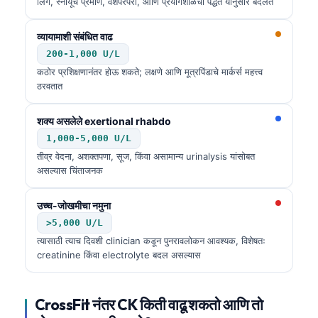
लिंग, स्नायूंचे प्रमाण, वंशपरंपरा, आणि प्रयोगशाळेची पद्धत यानुसार बदलते
व्यायामाशी संबंधित वाढ
200-1,000 U/L
कठोर प्रशिक्षणानंतर होऊ शकते; लक्षणे आणि मूत्रपिंडाचे मार्कर्स महत्त्व
ठरवतात
शक्य असलेले exertional rhabdo
1,000-5,000 U/L
तीव्र वेदना, अशक्तपणा, सूज, किंवा असामान्य urinalysis यांसोबत
असल्यास चिंताजनक
उच्च-जोखमीचा नमुना
>5,000 U/L
त्यासाठी त्याच दिवशी clinician कडून पुनरावलोकन आवश्यक, विशेषतः
creatinine किंवा electrolyte बदल असल्यास
CrossFit नंतर CK किती वाढू शकतो आणि तो