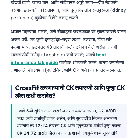
खेळती ठेवणे, जास्त घाम, आणि सोडियमचे अपुरे सेवन—दीर्घ मेटकॉन
தமிழ்
दरम्यान हृदयगती, कोर तापमान, आणि मूत्रपिंडातील रक्तपुरवठा (kidney
perfusion) चुकीच्या दिशेने ढकलू शकते.
తెలుగు
اردو
आजार महत्त्वाचा असतो, जरी खेळाडूला जवळजवळ बरे झाल्यासारखे वाटत
असेल तरी. जर कुणी इन्फ्लूएंझा-सदृश लक्षणे, उलट्या, किंवा लांब
বাংলা
पल्ल्याच्या फ्लाइटनंतर 48 तासांनी कठोर ट्रेनिंग केले असेल, तर मी
Shqip
लॅब्ससाठीची मर्यादा (threshold) कमी करतो; आमचे
heat
Magyar
intolerance lab guide
यासोबत ओव्हरलॅप करते, कारण उष्णतेच्या
ताणाखाली सोडियम, क्रिएटिनिन, आणि CK अनेकदा एकत्र बदलतात.
Slovenščina
한국어
CrossFit करणाऱ्यांनी CK तपासणी आणि पुन्हा CK
Polski
लॅब्स कधी करावेत?
Lietuvių kalba
Русский
लक्षणे रॅब्डो सूचित करत असतील तर ताबडतोब तपासा, जरी WOD
फक्त काही तासांपूर्वी झाला असेल, आणि सुरुवातीचे निकाल असामान्य
ქართული
असतील तर 12-24 तासांनी CK आणि मूत्रपिंडाचे मार्कर्स पुन्हा तपासा.
Čeština
CK 24-72 तासांत शिखरावर जाऊ शकते, त्यामुळे एकच सुरुवातीचे