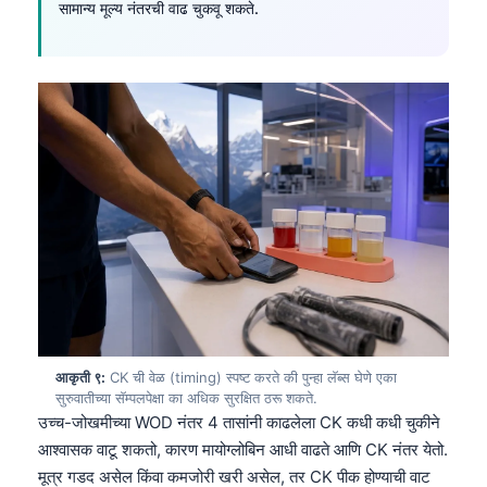
सामान्य मूल्य नंतरची वाढ चुकवू शकते.
日本語
Eesti
Azərbaycan dili
Bosanski
Svenska
Српски језик
Íslenska
Հայերեն
Bahasa Indonesia
हिन्दी
Nederlands
आकृती ९:
CK ची वेळ (timing) स्पष्ट करते की पुन्हा लॅब्स घेणे एका
सुरुवातीच्या सॅम्पलपेक्षा का अधिक सुरक्षित ठरू शकते.
Dansk
उच्च-जोखमीच्या WOD नंतर 4 तासांनी काढलेला CK कधी कधी चुकीने
Български
आश्वासक वाटू शकतो, कारण मायोग्लोबिन आधी वाढते आणि CK नंतर येतो.
मूत्र गडद असेल किंवा कमजोरी खरी असेल, तर CK पीक होण्याची वाट
فارسی