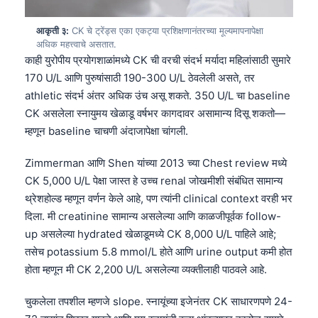
आकृती ३:
CK चे ट्रेंड्स एका एकट्या प्रशिक्षणानंतरच्या मूल्यमापनापेक्षा
अधिक महत्त्वाचे असतात.
काही युरोपीय प्रयोगशाळांमध्ये CK ची वरची संदर्भ मर्यादा महिलांसाठी सुमारे
170 U/L आणि पुरुषांसाठी 190-300 U/L ठेवलेली असते, तर
athletic संदर्भ अंतर अधिक उंच असू शकते. 350 U/L चा baseline
CK असलेला स्नायुमय खेळाडू वर्षभर कागदावर असामान्य दिसू शकतो—
म्हणून baseline चाचणी अंदाजापेक्षा चांगली.
Zimmerman आणि Shen यांच्या 2013 च्या Chest review मध्ये
CK 5,000 U/L पेक्षा जास्त हे उच्च renal जोखमीशी संबंधित सामान्य
थ्रेशहोल्ड म्हणून वर्णन केले आहे, पण त्यांनी clinical context वरही भर
दिला. मी creatinine सामान्य असलेल्या आणि काळजीपूर्वक follow-
up असलेल्या hydrated खेळाडूमध्ये CK 8,000 U/L पाहिले आहे;
तसेच potassium 5.8 mmol/L होते आणि urine output कमी होत
होता म्हणून मी CK 2,200 U/L असलेल्या व्यक्तीलाही पाठवले आहे.
चुकलेला तपशील म्हणजे slope. स्नायूंच्या इजेनंतर CK साधारणपणे 24-