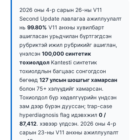
2026 оны 4-р сарын 26-ны V11
Second Update лавлагаа ажиллуулалт
нь
99.80%
V11 анхны хувилбарт
ашигласан урьдчилан бүртгэгдсэн
рубриктэй ижил рубрикийг ашиглан,
үнэлсэн
100,000 синтетик
тохиолдол
Kantesti синтетик
тохиолдлын багцаас сонгогдсон
бөгөөд
127 улсын шошгыг хамарсан
болон 75+ хэлүүдийг хамарсан.
Тохиолдол бүр хөдөлгүүрийн үндсэн
зам дээр бүрэн дууссан; trap-case
hyperdiagnosis flag идэвхжил
0 /
87,412
. хэвээр үлдсэн. 2026 оны 4-р
сарын 23-ны V11 анхны ажиллуулалт