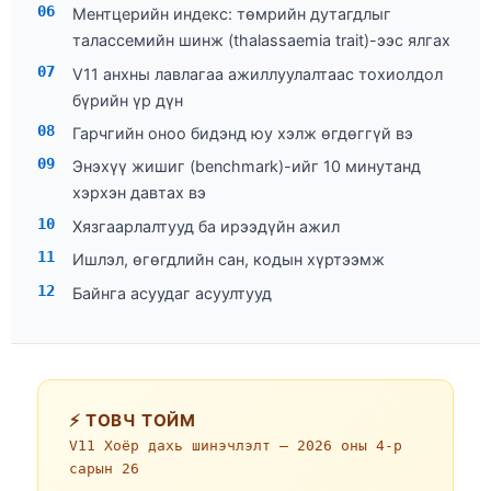
Ментцерийн индекс: төмрийн дутагдлыг
талассемийн шинж (thalassaemia trait)-ээс ялгах
V11 анхны лавлагаа ажиллуулалтаас тохиолдол
бүрийн үр дүн
Гарчгийн оноо бидэнд юу хэлж өгдөггүй вэ
Энэхүү жишиг (benchmark)-ийг 10 минутанд
хэрхэн давтах вэ
Хязгаарлалтууд ба ирээдүйн ажил
Ишлэл, өгөгдлийн сан, кодын хүртээмж
Байнга асуудаг асуултууд
⚡ ТОВЧ ТОЙМ
V11 Хоёр дахь шинэчлэлт —
2026 оны 4-р
сарын 26