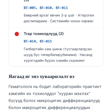
(3)
తెలుగు
BT-005, BT-010, BT-011
Бөөрний архаг өвчин 3-р шат · Атероген
मराठी
дислипидеми · Системийн чонон хөрвөс
اردو
বাংলা
●
Trap тохиолдлууд (2)
Shqip
BT-014, BT-015
Magyar
Гилбертийн хам шинж (тусгаарлагдсан
шууд бус гипербилирубинеми) · Насанд
Slovenščina
хүрэгчдийн бүрэн хэвийн скрининг
한국어
Polski
Яагаад яг энэ хуваарилалт вэ
Lietuvių kalba
Гематологи нь бодит лабораторийн практикт
Русский
хамгийн их тохиолддог “хууран мэхлэх”
ქართული
бүсүүд болох микроцитик дифференциалууд
Čeština
болон макроцитик дифференциалуудын