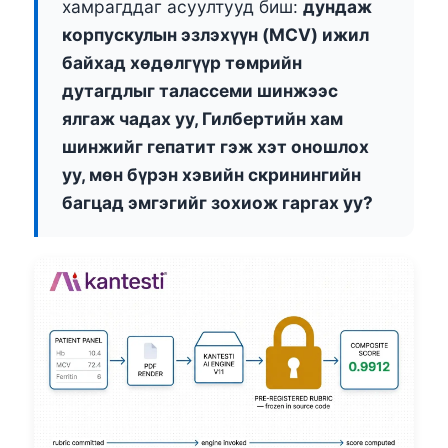
хамрагддаг асуултууд биш:
дундаж
корпускулын эзлэхүүн (MCV) ижил
байхад хөдөлгүүр төмрийн
дутагдлыг талассеми шинжээс
ялгаж чадах уу, Гилбертийн хам
шинжийг гепатит гэж хэт оношлох
уу, мөн бүрэн хэвийн скринингийн
багцад эмгэгийг зохиож гаргах уу?