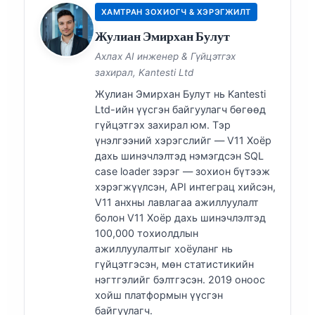
ХАМТРАН ЗОХИОГЧ & ХЭРЭГЖИЛТ
Жулиан Эмирхан Булут
Ахлах AI инженер & Гүйцэтгэх
захирал, Kantesti Ltd
Жулиан Эмирхан Булут нь Kantesti
Ltd-ийн үүсгэн байгуулагч бөгөөд
гүйцэтгэх захирал юм. Тэр
үнэлгээний хэрэгслийг — V11 Хоёр
дахь шинэчлэлтэд нэмэгдсэн SQL
case loader зэрэг — зохион бүтээж
хэрэгжүүлсэн, API интеграц хийсэн,
V11 анхны лавлагаа ажиллуулалт
болон V11 Хоёр дахь шинэчлэлтэд
100,000 тохиолдлын
ажиллуулалтыг хоёуланг нь
гүйцэтгэсэн, мөн статистикийн
нэгтгэлийг бэлтгэсэн. 2019 оноос
хойш платформын үүсгэн
байгуулагч.