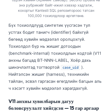
Frysk
энэ рубрикийг байт-ижил хэвээр хадгалж,
кохортыг Kantesti SQL репозитороос татсан
Esperanto
100,000 тохиолдлоор өргөтгөнө.
Беларуская мова
Бүх тохиолдлууд синтетик үүсгэсэн тул
Татар теле
устгах бодит танигч (identifier) байхгүй
Кыргызча
бөгөөд хувийн мэдээлэл оролцохгүй.
Тохиолдол бүр нь жишиг дотоодын
ئۇيغۇرچە
(benchmark-internal) тохиолдлын кодтой (V11
Cebuano
анхны багцад BT-NNN-LABEL, Хоёр дахь
Basa Jawa
шинэчлэлтэд тогтвортой
).
case_uid
ພາສາລາວ
Нийтэлсэн жишиг (harness), техникийн
Afrikaans
тайлан, эсвэл гаргасан өгөгдлийн багцын аль
العربية المغربية
ч хэсэгт хувийн мэдээлэл харагдахгүй.
Occitan
V11 анхны хувилбарын дагуу
Gàidhlig
боловсруулалт хийгдсэн — 15 гар аргаар