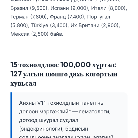
Бразил (9,500), Испани (9,000), Итали (8,000),
Герман (7,800), Франц (7,400), Португал
(5,800), Türkiye (3,400), Их Британи (2,900),
Мексик (2,500) байв.
15 тохиолдлоос 100,000 хүртэл:
127 улсын шошго дахь когортын
хувьсал
Анхны V11 тохиолдлын панел нь
долоон мэргэжлийг — гематологи,
дотоод шүүрэл судлал
(эндокринологи), бодисын
солилцооны анагаах ухаан, элэгний