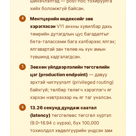
шинэчлэлтэд — post-hoc тохируулга
хийх боломжгүй байсан.
Ментцерийн индексийг зөв
хэрэглэсэн
V11 анхны хувилбар дахь
төмрийн дутагдлын цус багадалтыг
бета-талассеми бага хэлбэрээс ялгах;
ялгавартай зан төлөв нь хүн амын
түвшинд хадгалагдсан.
Зөвхөн үйлдвэрлэлийн төгсгөлийн
цэг (production endpoint)
— давуу
эрхтэй чиглүүлэлт (privileged routing)
байхгүй; төлбөр төлөгч хэрэглэгч яг
хэрхэн нэвтрэхээр нь яг таг үнэлсэн.
13.26 секунд дундаж саатал
(latency)
төгсгөлөөс төгсгөл хүртэл
(9.0–16.94 с хүрээ), бүх 100,000
тохиолдол хөдөлгүүрийн үндсэн зам