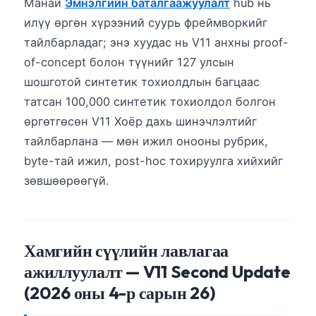
Манай
Эмнэлгийн баталгаажуулалт
hub нь
илүү өргөн хүрээний суурь фреймворкийг
тайлбарладаг; энэ хуудас нь V11 анхны proof-
of-concept болон түүнийг 127 улсын
шошготой синтетик тохиолдлын багцаас
татсан 100,000 синтетик тохиолдол болгон
өргөтгөсөн V11 Хоёр дахь шинэчлэлтийг
тайлбарлана — мөн ижил онооны рубрик,
byte-тай ижил, post-hoc тохируулга хийхийг
зөвшөөрөөгүй.
Хамгийн сүүлийн лавлагаа
ажиллуулалт — V11 Second Update
(2026 оны 4-р сарын 26)