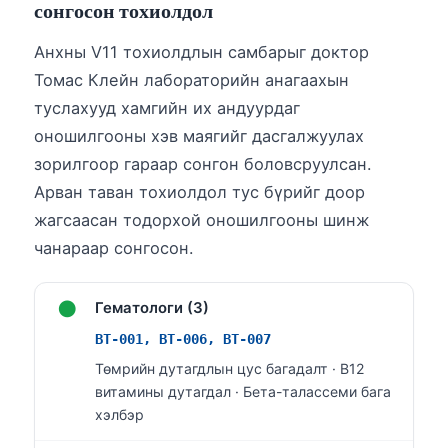
Euskara
сонгосон тохиолдол
Македонски јазик
Анхны V11 тохиолдлын самбарыг доктор
Latviešu valoda
Томас Клейн лабораторийн анагаахын
Galego
туслахууд хамгийн их андуурдаг
অসমীয়া
оношилгооны хэв маягийг дасгалжуулах
зорилгоор гараар сонгон боловсруулсан.
සිංහල
Арван таван тохиолдол тус бүрийг доор
سنڌي
жагсаасан тодорхой оношилгооны шинж
پښتو
чанараар сонгосон.
Slovenčina
●
Гематологи (3)
Hrvatski
BT-001, BT-006, BT-007
Suomi
Төмрийн дутагдлын цус багадалт · B12
витамины дутагдал · Бета-талассеми бага
Қазақ тілі
хэлбэр
Català