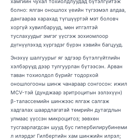
хамгийн чухал тохиолдлуудад бүтэлгүйтэж
болно: ялган оношлох үеийн түгээмэл алдаа,
дангаараа харахад түгшүүртэй мэт боловч
хоргүй хувилбарууд, мөн итгэлтэй
туслахуудыг эмгэг үүсгэж зохиомлоор
дүгнүүлэхэд хүргэдэг бүрэн хэвийн багцууд.
Энэхүү шалгуурыг яг эдгээр бүтэлгүйтлийн
хэлбэрүүд дээр тулгуурлан бүтээсэн. Арван
таван тохиолдол бүрийг тодорхой
оношлогооны шинж чанараар сонгосон: ижил
MCV-тэй (дунджаар эритроцитын эзлэхүүн)
β-талассемийн шинжээс ялгаж салгаж
хадгалах шаардлагатай төмрийн дутагдлын
улмаас үүссэн микроцитоз; зөвхөн
тусгаарлагдсан шууд бус гипербилирубинеми
л илэрдэг Гилбертийн хам шинжийн илрэл;