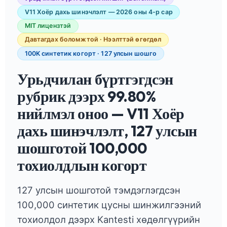
V11 Хоёр дахь шинэчлэлт — 2026 оны 4-р сар
MIT лицензтэй
Давтагдах боломжтой · Нээлттэй өгөгдөл
100K синтетик когорт · 127 улсын шошго
Урьдчилан бүртгэгдсэн
рубрик дээрх 99.80%
нийлмэл оноо — V11 Хоёр
дахь шинэчлэлт, 127 улсын
шошготой 100,000
тохиолдлын когорт
127 улсын шошготой тэмдэглэгдсэн
100,000 синтетик цусны шинжилгээний
тохиолдол дээрх Kantesti хөдөлгүүрийн