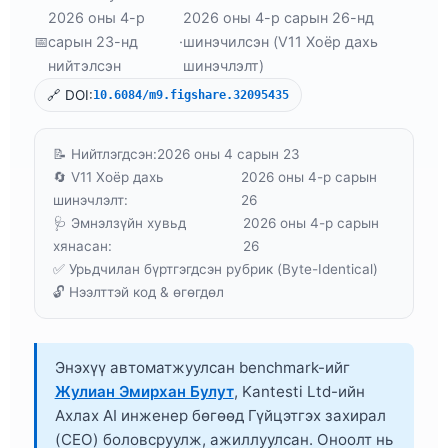
2026 оны 4-р
2026 оны 4-р сарын 26-нд
📅
сарын 23-нд
·
шинэчилсэн (V11 Хоёр дахь
нийтэлсэн
шинэчлэлт)
🔗 DOI:
10.6084/m9.figshare.32095435
📝 Нийтлэгдсэн:
2026 оны 4 сарын 23
🔄 V11 Хоёр дахь
2026 оны 4-р сарын
шинэчлэлт:
26
🩺 Эмнэлзүйн хувьд
2026 оны 4-р сарын
хянасан:
26
✅ Урьдчилан бүртгэгдсэн рубрик (Byte-Identical)
🔓 Нээлттэй код & өгөгдөл
Энэхүү автоматжуулсан benchmark-ийг
Жулиан Эмирхан Булут
, Kantesti Ltd-ийн
Ахлах AI инженер бөгөөд Гүйцэтгэх захирал
(CEO) боловсруулж, ажиллуулсан. Оноолт нь