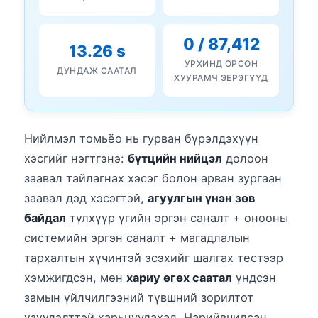
0 / 87,412
13.26 s
УРХИНД ОРСОН
ДУНДАЖ СААТАЛ
ХУУРАМЧ ЭЕРЭГҮҮД
Нийлмэл томьёо нь гурван бүрэлдэхүүн
хэсгийг нэгтгэнэ:
бүтцийн нийцэл
долоон
заавал тайлагнах хэсэг болон арван зургаан
заавал дэд хэсэгтэй,
агуулгын үнэн зөв
байдал
түлхүүр үгийн эргэн саналт + онооны
системийн эргэн саналт + магадлалын
тархалтын хүчинтэй эсэхийг шалгах тестээр
хэмжигдсэн, мөн
хариу өгөх саатал
үндсэн
замын үйлчилгээний түвшний зорилтот
үзүүлэлттэй харьцуулахад. Нарийвчилсан