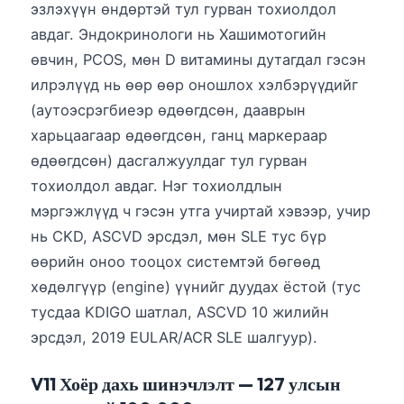
эзлэхүүн өндөртэй тул гурван тохиолдол
日本語
авдаг. Эндокринологи нь Хашимотогийн
Eesti
өвчин, PCOS, мөн D витамины дутагдал гэсэн
Azərbaycan dili
илрэлүүд нь өөр өөр оношлох хэлбэрүүдийг
Bosanski
(аутоэсрэгбиеэр өдөөгдсөн, дааврын
Svenska
харьцаагаар өдөөгдсөн, ганц маркераар
Српски језик
өдөөгдсөн) дасгалжуулдаг тул гурван
тохиолдол авдаг. Нэг тохиолдлын
Íslenska
мэргэжлүүд ч гэсэн утга учиртай хэвээр, учир
Հայերեն
нь CKD, ASCVD эрсдэл, мөн SLE тус бүр
Bahasa Indonesia
өөрийн оноо тооцох системтэй бөгөөд
हिन्दी
хөдөлгүүр (engine) үүнийг дуудах ёстой (тус
Nederlands
тусдаа KDIGO шатлал, ASCVD 10 жилийн
эрсдэл, 2019 EULAR/ACR SLE шалгуур).
Dansk
Български
V11 Хоёр дахь шинэчлэлт — 127 улсын
فارسی