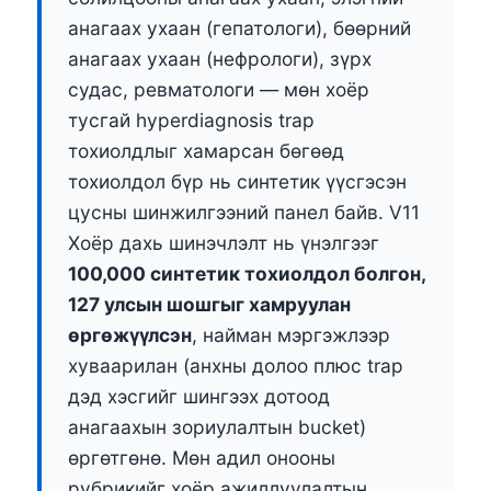
анагаах ухаан (гепатологи), бөөрний
анагаах ухаан (нефрологи), зүрх
судас, ревматологи — мөн хоёр
тусгай hyperdiagnosis trap
тохиолдлыг хамарсан бөгөөд
тохиолдол бүр нь синтетик үүсгэсэн
цусны шинжилгээний панел байв. V11
Хоёр дахь шинэчлэлт нь үнэлгээг
100,000 синтетик тохиолдол болгон,
127 улсын шошгыг хамруулан
өргөжүүлсэн
, найман мэргэжлээр
хуваарилан (анхны долоо плюс trap
дэд хэсгийг шингээх дотоод
анагаахын зориулалтын bucket)
өргөтгөнө. Мөн адил онооны
рубрикийг хоёр ажиллуулалтын