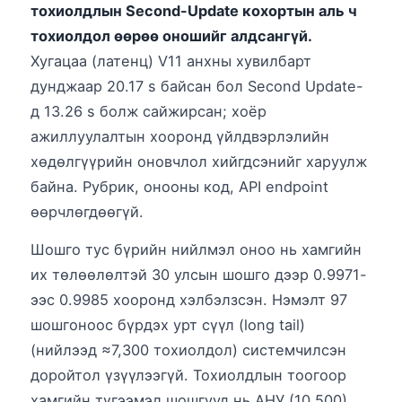
тохиолдлын Second-Update кохортын аль ч
тохиолдол өөрөө оношийг алдсангүй.
Хугацаа (латенц) V11 анхны хувилбарт
дунджаар 20.17 s байсан бол Second Update-
д 13.26 s болж сайжирсан; хоёр
ажиллуулалтын хооронд үйлдвэрлэлийн
хөдөлгүүрийн оновчлол хийгдсэнийг харуулж
байна. Рубрик, онооны код, API endpoint
өөрчлөгдөөгүй.
Шошго тус бүрийн нийлмэл оноо нь хамгийн
их төлөөлөлтэй 30 улсын шошго дээр 0.9971-
ээс 0.9985 хооронд хэлбэлзсэн. Нэмэлт 97
шошгоноос бүрдэх урт сүүл (long tail)
(нийлээд ≈7,300 тохиолдол) системчилсэн
доройтол үзүүлээгүй. Тохиолдлын тоогоор
хамгийн түгээмэл шошгууд нь АНУ (10,500),