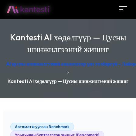
Kantesti AI хөдөлгүүр — Цусны
шинжилгээний жишиг
AI цусны шинжилгээний анализатор үнэ төлбөргүй - Лабор
>
Kantesti AI хөдөлгүүр — Цусны шинжилгээний жишиг
Автоматжуулсан Benchmark
Урьдчилан бүртгэгдсэн жишиг (Benchmark)