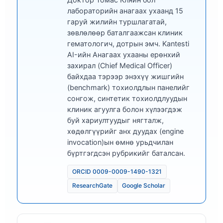
лабораторийн анагаах ухаанд 15
гаруй жилийн туршлагатай,
зөвлөлөөр баталгаажсан клиник
гематологич, дотрын эмч. Kantesti
AI-ийн Анагаах ухааны ерөнхий
захирал (Chief Medical Officer)
байхдаа тэрээр энэхүү жишгийн
(benchmark) тохиолдлын панелийг
сонгож, синтетик тохиолдлуудын
клиник агуулга болон хүлээгдэж
буй хариултуудыг нягталж,
хөдөлгүүрийг анх дуудах (engine
invocation)ын өмнө урьдчилан
бүртгэгдсэн рубрикийг баталсан.
ORCID 0009-0009-1490-1321
ResearchGate
Google Scholar