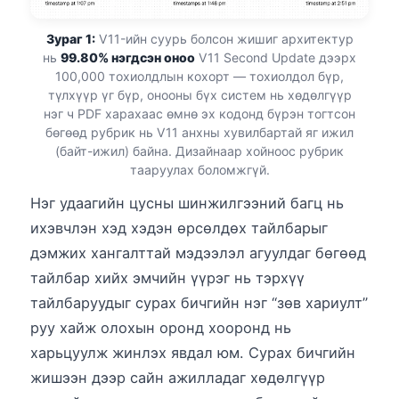
Зураг 1:
V11-ийн суурь болсон жишиг архитектур
нь
99.80% нэгдсэн оноо
V11 Second Update дээрх
100,000 тохиолдлын кохорт — тохиолдол бүр,
түлхүүр үг бүр, онооны бүх систем нь хөдөлгүүр
нэг ч PDF харахаас өмнө эх кодонд бүрэн тогтсон
бөгөөд рубрик нь V11 анхны хувилбартай яг ижил
(байт-ижил) байна. Дизайнаар хойноос рубрик
тааруулах боломжгүй.
Нэг удаагийн цусны шинжилгээний багц нь
ихэвчлэн хэд хэдэн өрсөлдөх тайлбарыг
дэмжих хангалттай мэдээлэл агуулдаг бөгөөд
тайлбар хийх эмчийн үүрэг нь тэрхүү
тайлбаруудыг сурах бичгийн нэг “зөв хариулт”
руу хайж олохын оронд хооронд нь
харьцуулж жинлэх явдал юм. Сурах бичгийн
жишээн дээр сайн ажилладаг хөдөлгүүр