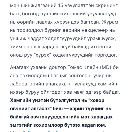
мөн шинжилгээний 15 үзүүлэлттэй скрининг
багц бөгөөд бүх шинжилгээний үзүүлэлтүүд
нь өөрийн лавлах хүрээндээ багтсан. Журам
нь тохиолдол бүрийг өөрийн нөхцөлөөр нь
уншиж чаддаг хөдөлгүүрүүдийг урамшуулж,
тийм онош шаардлагагүй байхад итгэлтэй
онош руу “хүрэх” хөдөлгүүрүүдийг торгодог.
Анагаах ухааны доктор Томас Клейн (MD) би
энэ тохиолдлын багцыг сонгосон, учир нь
лабораторийн анагаахын туслахууд хамгийн
ихээр буруу ойлгодог хэв маяг эдгээр байдаг.
Хамгийн үнэтэй бүтэлгүйтэл нь "ховор
өвчнийг алгасах" биш — харин түүнийг нь
байхгүй өвчтөнүүдэд энгийн мэт харагдах
эмгэгийг зохиомлоор бүтээх явдал юм.