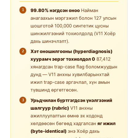
99.80% нэгдсэн оноо
Найман
анагаахын мэргэжил болон 127 улсын
шошготой 100,000 синтетик цусны
шинжилгээний тохиолдолд (V11 Хоёр
дахь шинэчлэлт).
Хэт оношилгооны (hyperdiagnosis)
хуурамч эерэг тохиолдол 0
87,412
хянагдсан trap-case flag боломжуудын
дунд — V11 анхны хувилбарынхтай
ижил trap-case аргачлал, хүн амын
түвшинд өргөтгөсөн.
Урьдчилан бүртгэгдсэн үнэлгээний
шалгуур (rubric)
V11 анхны
ажиллуулалтын өмнө эх кодонд
хөлдөөсөн бөгөөд хадгалсан
яг ижил
(byte-identical)
энэ Хоёр дахь