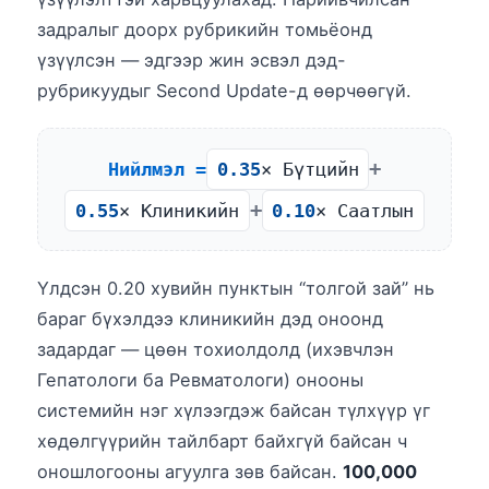
задралыг доорх рубрикийн томьёонд
үзүүлсэн — эдгээр жин эсвэл дэд-
рубрикуудыг Second Update-д өөрчөөгүй.
+
Нийлмэл =
0.35
× Бүтцийн
+
0.55
× Клиникийн
0.10
× Саатлын
Үлдсэн 0.20 хувийн пунктын “толгой зай” нь
бараг бүхэлдээ клиникийн дэд оноонд
задардаг — цөөн тохиолдолд (ихэвчлэн
Гепатологи ба Ревматологи) онооны
системийн нэг хүлээгдэж байсан түлхүүр үг
хөдөлгүүрийн тайлбарт байхгүй байсан ч
оношлогооны агуулга зөв байсан.
100,000