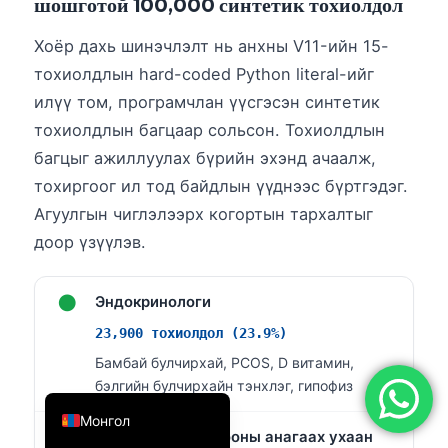
шошготой 100,000 синтетик тохиолдол
简体中文
Хоёр дахь шинэчлэлт нь анхны V11-ийн 15-
Română
тохиолдлын hard-coded Python literal-ийг
Türkçe
илүү том, програмчлан үүсгэсэн синтетик
Ελληνικά
тохиолдлын багцаар сольсон. Тохиолдлын
Português
багцыг ажиллуулах бүрийн эхэнд ачаалж,
тохиргоог ил тод байдлын үүднээс бүртгэдэг.
Español
Агуулгын чиглэлээрх когортын тархалтыг
Italiano
доор үзүүлэв.
עִבְרִית
Français
●
Эндокринологи
العربية
23,900 тохиолдол (23.9%)
Deutsch
Бамбай булчирхай, PCOS, D витамин,
бэлгийн булчирхайн тэнхлэг, гипофиз
English
Монгол
●
Бодисын солилцооны анагаах ухаан