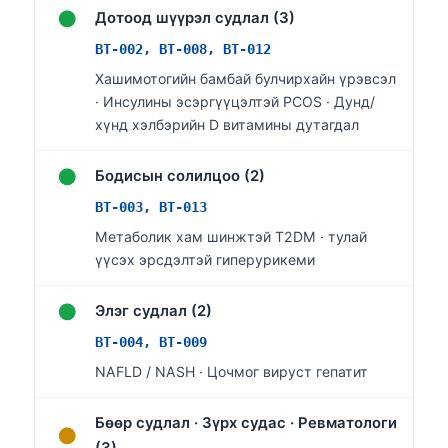
●
O‘zbekcha
Дотоод шүүрэл судлал (3)
Українська
BT-002, BT-008, BT-012
Хашимотогийн бамбай булчирхайн үрэвсэл
አማርኛ
· Инсулины эсэргүүцэлтэй PCOS · Дунд/
Kiswahili
хүнд хэлбэрийн D витамины дутагдал
ភាសាខ្មែរ
●
Бодисын солилцоо (2)
ဗမာစာ
BT-003, BT-013
ไทย
Метаболик хам шинжтэй T2DM · тулай
Tagalog
үүсэх эрсдэлтэй гиперурикеми
Tiếng Việt
●
Элэг судлал (2)
Bahasa Melayu
BT-004, BT-009
മലയാളം
NAFLD / NASH · Цочмог вируст гепатит
ಕನ್ನಡ
ગુજરાતી
Бөөр судлал · Зүрх судас · Ревматологи
●
தமிழ்