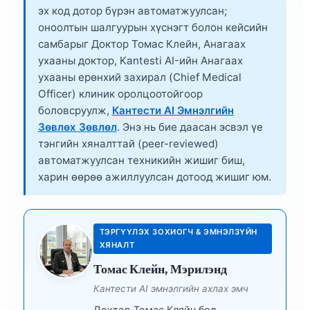
эх код дотор бүрэн автоматжуулсан;
оноолтын шалгуурын хүснэгт болон кейсийн
самбарыг
Доктор Томас Клейн, Анагаах
ухааны доктор
, Kantesti AI-ийн Анагаах
ухааны ерөнхий захирал (Chief Medical
Officer) клиник оролцоотойгоор
боловсруулж,
Кантести AI Эмнэлгийн
Зөвлөх Зөвлөл
. Энэ нь бие даасан эсвэл үе
тэнгийн хяналттай (peer-reviewed)
автоматжуулсан техникийн жишиг биш,
харин өөрөө ажиллуулсан дотоод жишиг юм.
ТЭРГҮҮЛЭХ ЗОХИОГЧ & ЭМНЭЛЗҮЙН
ХЯНАЛТ
Томас Клейн, Мэрилэнд
Кантести AI эмнэлгийн ахлах эмч
Доктор Томас Кляйн бол