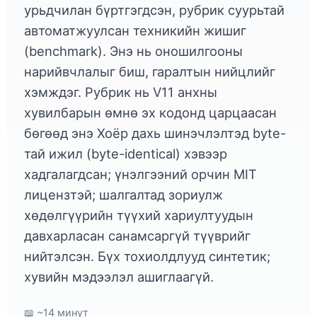
урьдчилан бүртгэгдсэн, рубрик суурьтай
автоматжуулсан техникийн жишиг
(benchmark). Энэ нь оношилгооны
нарийвчлалыг биш, гаралтын нийцлийг
хэмждэг. Рубрик нь V11 анхны
хувилбарын өмнө эх кодонд царцаасан
бөгөөд энэ Хоёр дахь шинэчлэлтэд byte-
тай ижил (byte-identical) хэвээр
хадгалагдсан; үнэлгээний орчин MIT
лицензтэй; шалгалтад зориулж
хөдөлгүүрийн түүхий хариултуудын
давхарласан санамсаргүй түүврийг
нийтэлсэн. Бүх тохиолдлууд синтетик;
хувийн мэдээлэл ашиглаагүй.
📖 ~14 минут