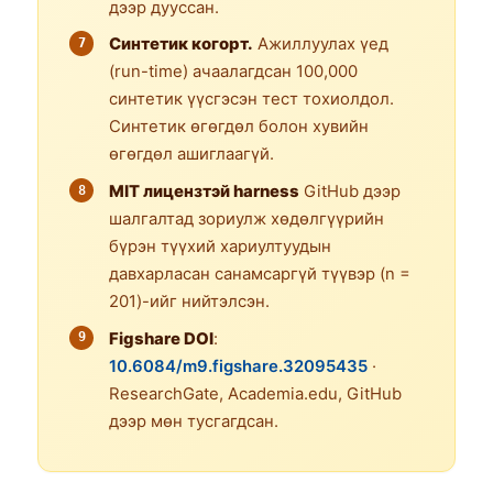
дээр дууссан.
Синтетик когорт.
Ажиллуулах үед
(run-time) ачаалагдсан 100,000
синтетик үүсгэсэн тест тохиолдол.
Синтетик өгөгдөл болон хувийн
өгөгдөл ашиглаагүй.
MIT лицензтэй harness
GitHub дээр
шалгалтад зориулж хөдөлгүүрийн
бүрэн түүхий хариултуудын
давхарласан санамсаргүй түүвэр (n =
201)-ийг нийтэлсэн.
Figshare DOI
:
10.6084/m9.figshare.32095435
·
ResearchGate, Academia.edu, GitHub
дээр мөн тусгагдсан.