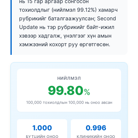
нь 15 гар аргаар сонгосон
тохиолдлыг (нийлмэл 99.12%) хамарч
рубрикийг баталгаажуулсан; Second
Update нь тэр рубрикийг байт-ижил
хэвээр хадгалж, үнэлгээг хүн амын
хэмжээний кохорт руу өргөтгөсөн.
НИЙЛМЭЛ
99.80
%
100,000 тохиолдлын 100,000 нь оноо авсан
1.000
0.996
БҮТЦИЙН ОНОО
КЛИНИКИЙН ОНОО