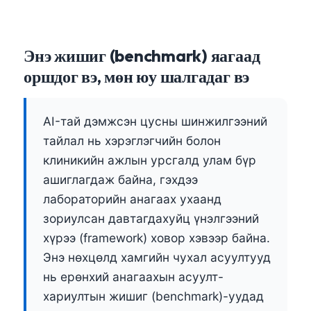
Энэ жишиг (benchmark) яагаад
оршдог вэ, мөн юу шалгадаг вэ
AI-тай дэмжсэн цусны шинжилгээний
тайлал нь хэрэглэгчийн болон
клиникийн ажлын урсгалд улам бүр
ашиглагдаж байна, гэхдээ
лабораторийн анагаах ухаанд
зориулсан давтагдахуйц үнэлгээний
хүрээ (framework) ховор хэвээр байна.
Энэ нөхцөлд хамгийн чухал асуултууд
нь ерөнхий анагаахын асуулт-
хариултын жишиг (benchmark)-уудад