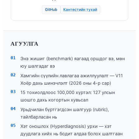
GitHub
Кантестийн тухай
АГУУЛГА
Энэ жишиг (benchmark) яагаад оршдог вэ, мөн
юу шалгадаг вэ
Хамгийн сүүлийн лавлагаа ажиллуулалт — V11
Хоёр дахь шинэчлэлт (2026 оны 4-р сар)
15 тохиолдлоос 100,000 хүртэл: 127 улсын
шошго дахь когортын хувьсал
Урьдчилан бүртгэгдсэн шалгуур (rubric),
тайлбарласан нь
Хэт оношлох (Hyperdiagnosis) урхи — хэт
дуудлага хийх нь бодит алдаа болох шалтгаан