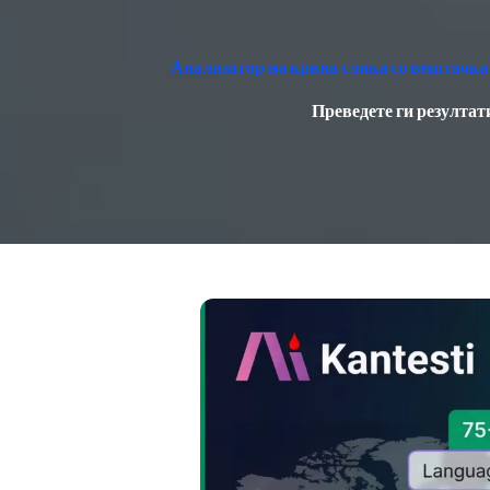
Анализатор на крвна слика со вештачка 
Преведете ги резултат