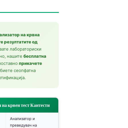
ализатор на крвна
те резултатите од
ивате лабораториски
но, нашите
бесплатна
ноставно
прикачете
биете сеопфатна
ртификација.
 на крвен тест Кантести
Анализатор и
преведувач на