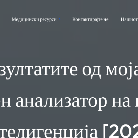
Медицински ресурси
Контактирајте не
Нашиот
зултатите од моја
н анализатор на
телигенција [20