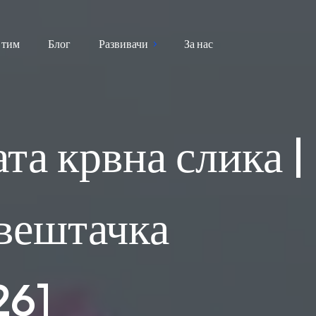
 тим
Блог
Развивачи
За нас
та крвна слика |
 вештачка
26]