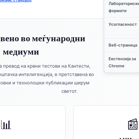
Бизнис стандард
Лабораториск
формати
Усогласеност
авено во меѓународни
Веб-страница
медиуми
Екстензија за
 превод на крвни тестови на Кантести,
Chrome
ештачка интелигенција, е претставена во
ловни и технолошки публикации ширум
светот.
📊
📰