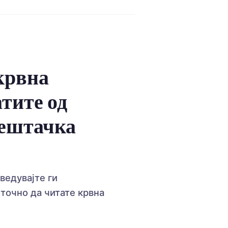
 крвна
атите од
вештачка
ведувајте ги
 точно да читате крвна