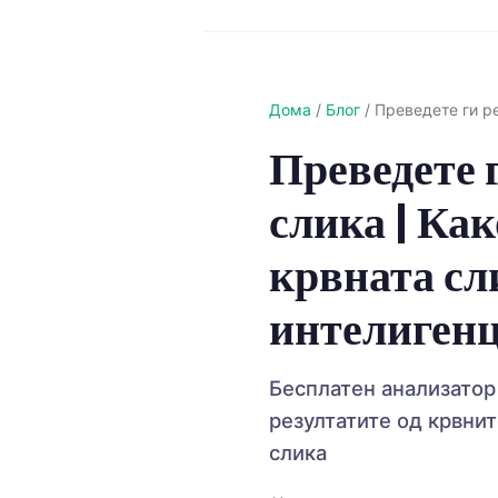
Дома
/
Блог
/
Преведете ги ре
Преведете 
слика | Как
крвната сли
интелигенц
Бесплатен анализатор 
резултатите од крвнит
Norsk bokmål
слика
Ślōnskŏ gŏdka