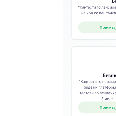
Б
"Кантести го лансир
తెలుగు
на крв со вештачка
मराठी
اردو
Прочитај
বাংলা
Shqip
Magyar
Slovenščina
한국어
Бизни
Polski
"Кантести го проши
Lietuvių kalba
бидејќи платформ
тестови со вештачк
Русский
2 милио
ქართული
Прочитај
Čeština