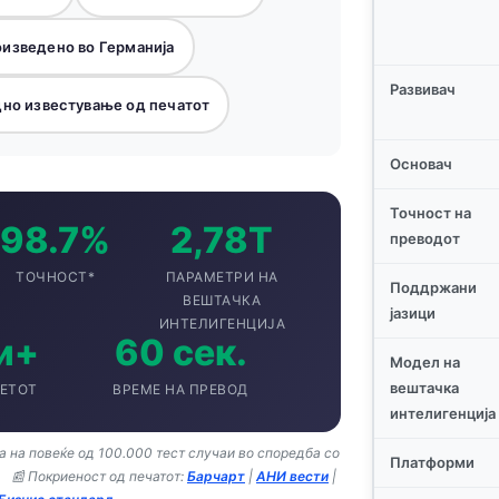
изведено во Германија
Развивач
но известување од печатот
Основач
Точност на
98.7%
2,78Т
преводот
ТОЧНОСТ*
ПАРАМЕТРИ НА
Поддржани
ВЕШТАЧКА
јазици
ИНТЕЛИГЕНЦИЈА
и+
60 сек.
Модел на
вештачка
ЕТОТ
ВРЕМЕ НА ПРЕВОД
интелигенција
а на повеќе од 100.000 тест случаи во споредба со
Платформи
📰 Покриеност од печатот:
Барчарт
|
АНИ вести
|