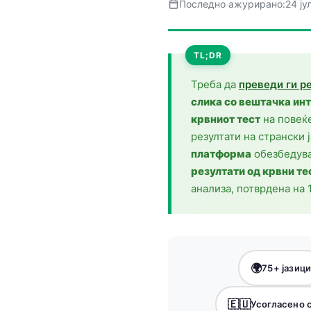
Последно ажурирано:
24 ју
Frysk
Esperanto
TL;DR
Беларуская мова
Татар теле
Треба да
преведи ги р
слика со вештачка ин
Кыргызча
крвниот тест
на повеќе
ئۇيغۇرچە
резултати на странски 
Cebuano
платформа
обезбедува
резултати од крвни те
Basa Jawa
анализа, потврдена на 
ພາສາລາວ
Монгол
Afrikaans
العربية المغربية
🌍
75+ јазиц
Occitan
🇪🇺
Усогласено 