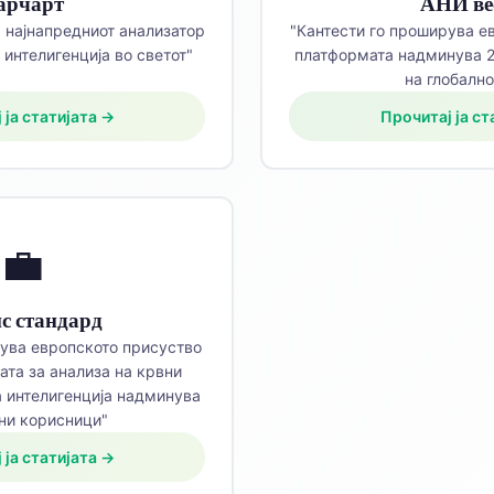
арчарт
АНИ ве
а најнапредниот анализатор
"Кантести го проширува е
 интелигенција во светот"
платформата надминува 2
на глобално
 ја статијата →
Прочитај ја ст
💼
с стандард
рува европското присуство
ата за анализа на крвни
а интелигенција надминува
ни корисници"
 ја статијата →