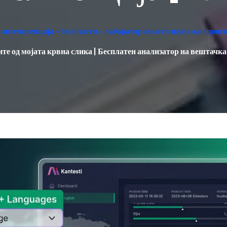
интелигенција - бесплатен - лабораториско толкување, произ
ите од мојата крвна слика | Бесплатен анализатор на вештачк