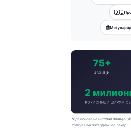
Gàidhlig
Euskara
🇩🇪
Про
Latviešu valoda
📰
Меѓународ
Galego
অসমীয়া
සිංහල
سنڌي
75+
پښتو
ЈАЗИЦИ
Slovenčina
2 милион
Hrvatski
КОРИСНИЦИ ШИРУМ СВ
Suomi
Қазақ тілі
*Врз основа на интерна валидациј
толкувања потврдени од лекар.
Català