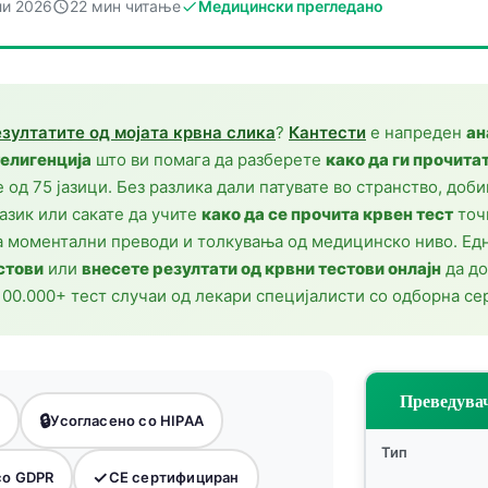
ли 2026
22 мин читање
Медицински прегледано
езултатите од мојата крвна слика
?
Кантести
е напреден
ан
телигенција
што ви помага да разберете
како да ги прочита
 од 75 јазици. Без разлика дали патувате во странство, доб
јазик или сакате да учите
како да се прочита крвен тест
точ
 моментални преводи и толкувања од медицинско ниво. Ед
стови
или
внесете резултати од крвни тестови онлајн
да до
100.000+ тест случаи од лекари специјалисти со одборна се
Преведувач
🔒
и
Усогласено со HIPAA
Тип
✓
со GDPR
CE сертифициран