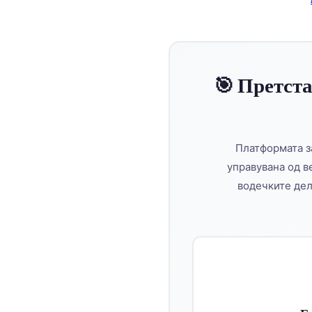
O‘zbekcha
Українська
አማርኛ
🎯 Претст
Kiswahili
ភាសាខ្មែរ
ဗမာစာ
Платформата за
ไทย
управувана од в
Tagalog
водечките де
Tiếng Việt
Bahasa Melayu
മലയാളം
ಕನ್ನಡ
ગુજરાતી
தமிழ்