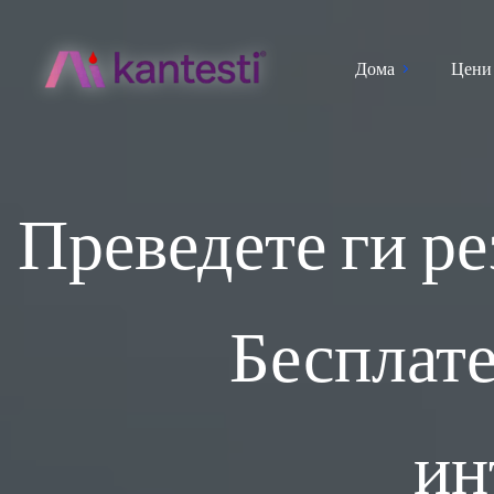
Дома
Цени
Преведете ги ре
Бесплате
ин