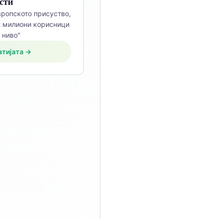
сти
вропското присуство,
 милиони корисници
 ниво"
атијата →