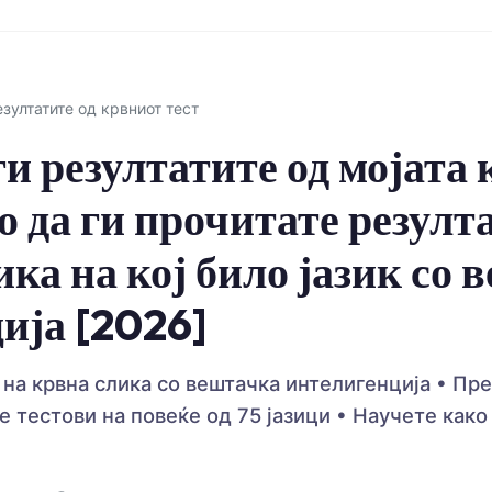
зултатите од крвниот тест
ги резултатите од мојата
о да ги прочитате резулт
ка на кој било јазик со 
ија [2026]
на крвна слика со вештачка интелигенција • Пре
е тестови на повеќе од 75 јазици • Научете како