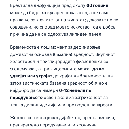
日本語
Еректилна дисфункција пред околу
60 години
може да биде васкуларен показател, а не само
Eesti
прашање за квалитетот на животот; доказите не се
Azərbaycan dili
совршени, но според моето искуство тоа е добра
Bosanski
причина да не се одложува липиден панел.
Svenska
Бременоста е лош момент за дефинирање
Српски језик
доживотна основна (базална) вредност. Вкупниот
Íslenska
холестерол и триглицеридите физиолошки се
зголемуваат, а триглицеридите можат
да се
Հայերեն
удвојат или утројат
до крајот на бременоста, па
Bahasa Indonesia
затоа вистинската базална вредност обично е
हिन्दी
најдобро да се измери
6-12 недели по
породувањето
освен ако има загриженост за
Nederlands
тешка дислипидемија или претходен панкреатит.
Dansk
Български
Жените со гестациски дијабетес, прееклампсија,
предвремено породување или хронична
فارسی