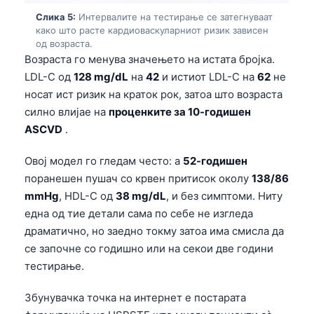
Frysk
Слика 5:
Интервалите на тестирање се затегнуваат
како што расте кардиоваскуларниот ризик зависен
Esperanto
од возраста.
Возраста го менува значењето на истата бројка.
Беларуская мова
LDL-C од
128 mg/dL
на
42
и истиот LDL-C на
62
не
Татар теле
носат ист ризик на краток рок, затоа што возраста
Кыргызча
силно влијае на
проценките за 10-годишен
ASCVD
.
ئۇيغۇرچە
Cebuano
Овој модел го гледам често: а
52-годишен
Basa Jawa
поранешен пушач со крвен притисок околу
138/86
mmHg
, HDL-C од
38 mg/dL
, и без симптоми. Ниту
ພາສາລາວ
една од тие детали сама по себе не изгледа
Монгол
драматично, но заедно токму затоа има смисла да
Afrikaans
се започне со годишно или на секои две години
тестирање.
العربية المغربية
Occitan
Збунувачка точка на интернет е постарата