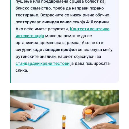
пушење или предвремена срцева болест кај
блиско семејство, треба да направи порано
тестирање. Возрасните со низок ризик обично
повторуваат
липиден панел
секоја
4-6 години
.
Ако веќе имате резултати,
Кантести вештачка
интелигенција
може да помогне да се
организира временската рамка. Ако не сте
сигурни каде
липиден профил
се вклопува меѓу
рутинските анализи, нашиот објаснувач за
стандардни крвни тестови
ја дава пошироката
слика.