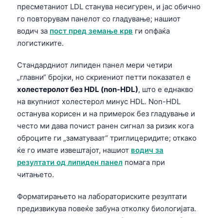
пресметаниот LDL станува несигурен, и јас обично
го повторувам панелот со гладување; нашиот
водич за
пост пред земање крв
ги опфаќа
логистиките.
Стандардниот липиден панел мери четири
„главни“ бројки, но скриениот петти показател е
холестеролот без HDL (non-HDL)
, што е еднакво
на вкупниот холестерол минус HDL. Non-HDL
останува корисен и на примерок без гладување и
често ми дава почист ранен сигнал за ризик кога
оброците ги „заматуваат“ триглицеридите; откако
ќе го имате извештајот, нашиот
водич за
резултати од липиден панел
помага при
читањето.
Форматирањето на лабораториските резултати
предизвикува повеќе забуна отколку биологијата.