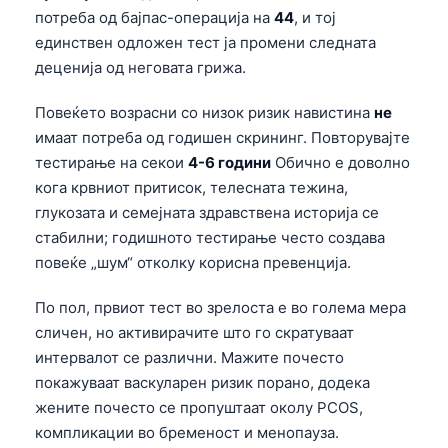
потреба од бајпас-операција на
44
, и тој
единствен одложен тест ја промени следната
деценија од неговата грижа.
Повеќето возрасни со низок ризик навистина
не
имаат потреба од годишен скрининг. Повторувајте
тестирање на секои
4-6 години
Обично е доволно
кога крвниот притисок, телесната тежина,
глукозата и семејната здравствена историја се
стабилни; годишното тестирање често создава
повеќе „шум“ отколку корисна превенција.
По пол, првиот тест во зрелоста е во голема мера
сличен, но активирачите што го скратуваат
интервалот се различни. Мажите почесто
покажуваат васкуларен ризик порано, додека
жените почесто се пропуштаат околу PCOS,
компликации во бременост и менопауза.