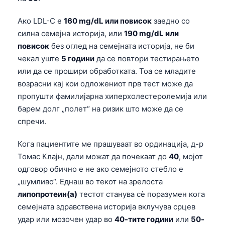
Ако LDL-C е
160 mg/dL или повисок
заедно со
силна семејна историја, или
190 mg/dL или
повисок
без оглед на семејната историја, не би
чекал уште
5 години
да се повтори тестирањето
или да се прошири обработката. Тоа се младите
возрасни кај кои одложениот прв тест може да
пропушти фамилијарна хиперхолестеролемија или
барем долг „полет“ на ризик што може да се
спречи.
Кога пациентите ме прашуваат во ординација, д-р
Томас Клајн, дали можат да почекаат до
40
, мојот
одговор обично е не ако семејното стебло е
„шумливо“. Еднаш во текот на зрелоста
липопротеин(а)
тестот станува сè поразумен кога
семејната здравствена историја вклучува срцев
удар или мозочен удар во
40-тите години
или
50-