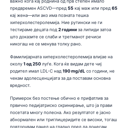
важно кога кај роднина од прв степен имало
предвремен ASCVD—пред
55
кај маж или пред
65
кај жена—или ако има позната тешка
хиперхолестеролемија. Ние рутински не ги
тестираме децата под
2 години
за липиди затоа
што доказите се слаби и третманот речиси
никогаш не се менува толку рано.
Фамилијарната хиперхолестеролемија влијае на
околу
1 од 250
луѓе. Кога ќе видам дете чиј
родител имал LDL-C над
190 mg/dL
со години, не
чекам адолесценцијата за да поставам основна
вредност.
Примерок без постење обично е прифатлив за
првично педијатриско скринирање, што ја прави
посетата многу полесна. Ако резултатот е јасно
абнормален или триглицеридите се високи, тогаш
повторувам панел на гладно пред да донесам