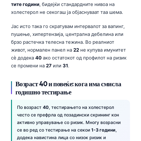
тите години
, бидејќи стандардните нивоа на
холестерол не секогаш ја објаснуваат таа шема.
Јас исто така го скратувам интервалот за вапинг,
пушење, хипертензија, централна дебелина или
брзо растечка телесна тежина. Во реалниот
живот, нормален панел на
22
не купува имунитет
сè додека
40
ако остатокот од профилот на ризик
се промени на
27
или
31
.
Возраст 40 и повеќе: кога има смисла
годишно тестирање
По возраст
40
, тестирањето на холестерол
често се префрла од позадински скрининг кон
активно управување со ризик. Многу возрасни
се во ред со тестирање на секои
1-3 години
,
додека навистина лица со низок ризик и