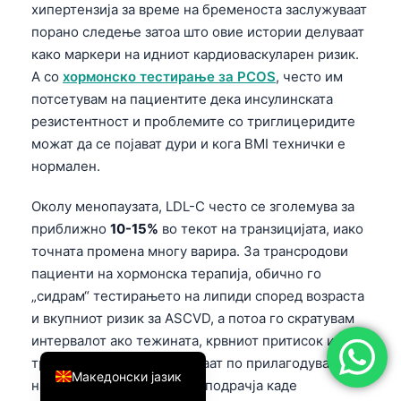
хипертензија за време на бременоста заслужуваат
简体中文
порано следење затоа што овие истории делуваат
Română
како маркери на идниот кардиоваскуларен ризик.
А со
хормонско тестирање за PCOS
, често им
Türkçe
потсетувам на пациентите дека инсулинската
Ελληνικά
резистентност и проблемите со триглицеридите
Português
можат да се појават дури и кога BMI технички е
нормален.
Español
Italiano
Околу менопаузата, LDL-C често се зголемува за
приближно
10-15%
во текот на транзицијата, иако
עִבְרִית
точната промена многу варира. За трансродови
Français
пациенти на хормонска терапија, обично го
العربية
„сидрам“ тестирањето на липиди според возраста
Deutsch
и вкупниот ризик за ASCVD, а потоа го скратувам
интервалот ако тежината, крвниот притисок или
English
триглицеридите се менуваат по прилагодувањата
Македонски јазик
на режимот—едно од тие подрачја каде