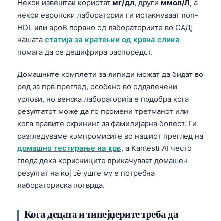
Некои извештаи користат
мг/дл
, други
ммол/Л
, а
некои европски лаборатории ги истакнуваат non-
HDL или apoB порано од лабораториите во САД;
нашата
статија за кратенки од крвна слика
помага да се дешифрира распоредот.
Домашните комплети за липиди можат да бидат во
ред за прв преглед, особено во оддалечени
услови, но венска лабораторија е подобра кога
резултатот може да го промени третманот или
кога правите скрининг за фамилијарна болест. Ги
разгледуваме компромисите во нашиот преглед на
домашно тестирање на крв
, а Kantesti AI често
гледа дека корисниците прикачуваат домашен
резултат на кој сè уште му е потребна
лабораториска потврда.
Кога децата и тинејџерите треба да