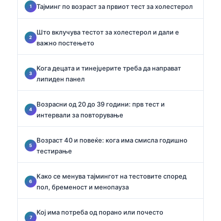
Тајминг по возраст за првиот тест за холестерол
Што вклучува тестот за холестерол и дали е
важно постењето
Кога децата и тинејџерите треба да направат
липиден панел
Возрасни од 20 до 39 години: прв тест и
интервали за повторување
Возраст 40 и повеќе: кога има смисла годишно
тестирање
Како се менува тајмингот на тестовите според
пол, бременост и менопауза
Кој има потреба од порано или почесто