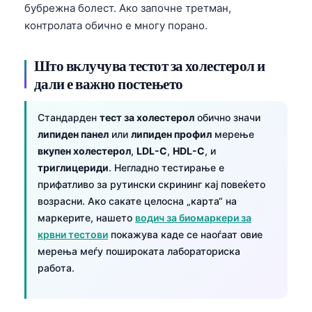
бубрежна болест. Ако започне третман,
контролата обично е многу порано.
Што вклучува тестот за холестерол и
дали е важно постењето
Стандарден
тест за холестерол
обично значи
липиден панел
или
липиден профил
мерење
вкупен холестерол
,
LDL-C
,
HDL-C
, и
триглицериди
. Негладно тестирање е
прифатливо за рутински скрининг кај повеќето
возрасни. Ако сакате целосна „карта“ на
маркерите, нашето
водич за биомаркери за
крвни тестови
покажува каде се наоѓаат овие
мерења меѓу пошироката лабораториска
работа.