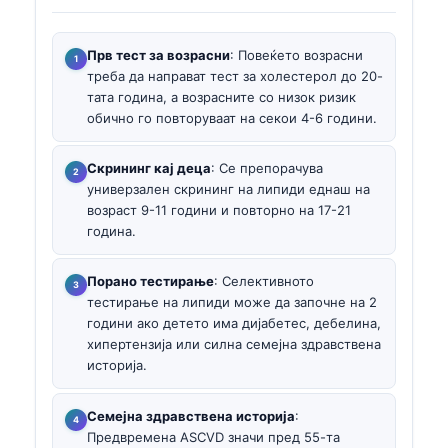
Прв тест за возрасни
: Повеќето возрасни
треба да направат тест за холестерол до 20-
тата година, а возрасните со низок ризик
обично го повторуваат на секои 4-6 години.
Скрининг кај деца
: Се препорачува
универзален скрининг на липиди еднаш на
возраст 9-11 години и повторно на 17-21
година.
Порано тестирање
: Селективното
тестирање на липиди може да започне на 2
години ако детето има дијабетес, дебелина,
хипертензија или силна семејна здравствена
историја.
Семејна здравствена историја
:
Предвремена ASCVD значи пред 55-та