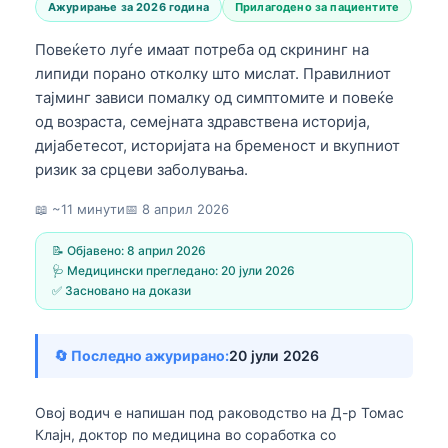
Ажурирање за 2026 година
Прилагодено за пациентите
Повеќето луѓе имаат потреба од скрининг на
липиди порано отколку што мислат. Правилниот
тајминг зависи помалку од симптомите и повеќе
од возраста, семејната здравствена историја,
дијабетесот, историјата на бременост и вкупниот
ризик за срцеви заболувања.
📖 ~11 минути
📅
8 април 2026
📝 Објавено:
8 април 2026
🩺 Медицински прегледано:
20 јули 2026
✅ Засновано на докази
🔄 Последно ажурирано:
20 јули 2026
Овој водич е напишан под раководство на
Д-р Томас
Клајн, доктор по медицина
во соработка со