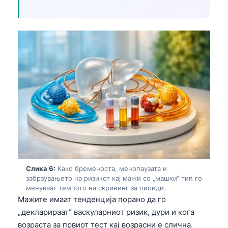
తెలుగు
मराठी
اردو
বাংলা
Shqip
Magyar
Slovenščina
한국어
Polski
Lietuvių kalba
Слика 6:
Како бременоста, менопаузата и
забрзувањето на ризикот кај мажи со „машки“ тип го
Русский
менуваат темпото на скрининг за липиди.
Мажите имаат тенденција порано да го
ქართული
„декларираат“ васкуларниот ризик, дури и кога
Čeština
возраста за првиот тест кај возрасни е слична.