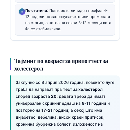
По статини
: Повторете липиден профил 4-
12 недели по започнувањето или промената
на статин, а потоа на секои 3-12 месеци кога
ќе се стабилизира.
Тајминг по возраст за првиот тест за
холестерол
Заклучно со 8 април 2026 година, повеќето луѓе
треба да направат прв
тест за холестерол
според возраста
20
; децата треба да имаат
универзален скрининг еднаш на
9-11 години
и
повторно на
17-21 години
; а секој што има
дијабетес, дебелина, висок крвен притисок,
хронична бубрежна болест, изложеност на