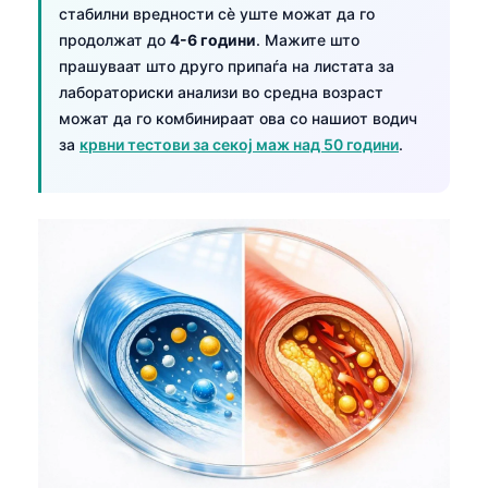
стабилни вредности сè уште можат да го
продолжат до
4-6 години
. Мажите што
прашуваат што друго припаѓа на листата за
лабораториски анализи во средна возраст
можат да го комбинираат ова со нашиот водич
за
крвни тестови за секој маж над 50 години
.
Norsk bokmål
Ślōnskŏ gŏdka