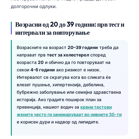
долгорочни одлуки.
Возрасни од 20 до 39 години: прв тест и
интервали за повторување
Возрасните на возраст
20–39 години
треба да
направат прв
тест за холестерол
според
возраста
20
и обично да го повторуваат на
секои
4-6 години
ако ризикот е низок.
Интервалот се скратува кога во сликата ќе
влезат пушење, хипертензија, дебелина,
бубрежно заболување или семејна здравствена
историја. Ако градите поширок план за
превенција, нашиот водич за
крвни тестови
жените често ги занемаруваат во нивните 30-ти
е корисен дури и надвор од липидите.