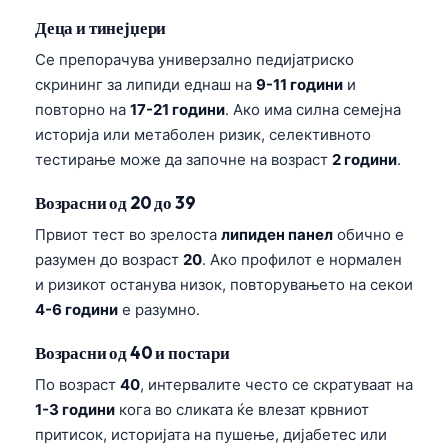
Деца и тинејџери
Се препорачува универзално педијатриско
скрининг за липиди еднаш на
9-11 години
и
повторно на
17-21 години
. Ако има силна семејна
историја или метаболен ризик, селективното
тестирање може да започне на возраст
2 години
.
Возрасни од 20 до 39
Првиот тест во зрелоста
липиден панел
обично е
разумен до возраст
20
. Ако профилот е нормален
и ризикот останува низок, повторувањето на секои
4-6 години
е разумно.
Возрасни од 40 и постари
По возраст
40
, интервалите често се скратуваат на
1-3 години
кога во сликата ќе влезат крвниот
притисок, историјата на пушење, дијабетес или