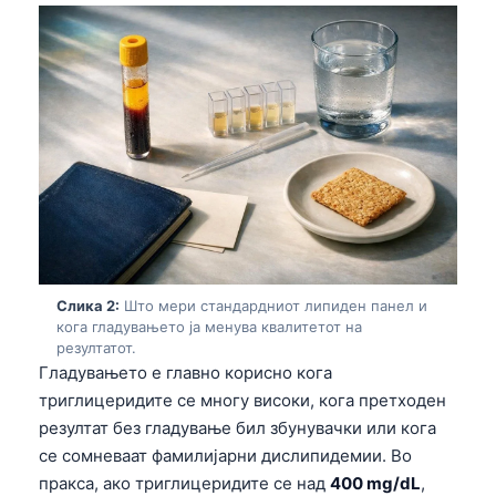
Слика 2:
Што мери стандардниот липиден панел и
кога гладувањето ја менува квалитетот на
резултатот.
Гладувањето е главно корисно кога
триглицеридите се многу високи, кога претходен
резултат без гладување бил збунувачки или кога
се сомневаат фамилијарни дислипидемии. Во
пракса, ако триглицеридите се над
400 mg/dL
,