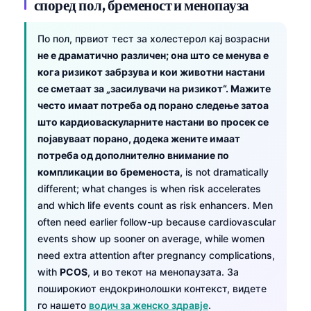
според пол, бременост и менопауза
O‘zbekcha
Українська
По пол, првиот тест за холестерол кај возрасни
не е драматично различен; она што се менува е
አማርኛ
кога ризикот забрзува и кои животни настани
Kiswahili
се сметаат за „засилувачи на ризикот“. Мажите
ភាសាខ្មែរ
често имаат потреба од порано следење затоа
што кардиоваскуларните настани во просек се
ဗမာစာ
појавуваат порано, додека жените имаат
ไทย
потреба од дополнително внимание по
Tagalog
компликации во бременоста,
is not dramatically
different; what changes is when risk accelerates
Tiếng Việt
and which life events count as risk enhancers. Men
Bahasa Melayu
often need earlier follow-up because cardiovascular
events show up sooner on average, while women
മലയാളം
need extra attention after pregnancy complications,
ಕನ್ನಡ
with
PCOS
, и во текот на менопаузата. За
ગુજરાતી
поширокиот ендокринолошки контекст, видете
го нашето
водич за женско здравје
.
தமிழ்