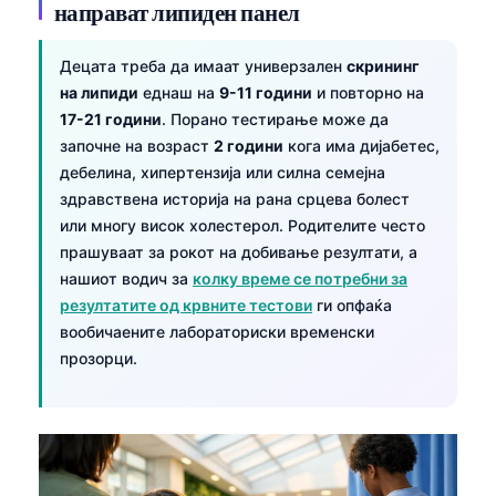
направат липиден панел
Децата треба да имаат универзален
скрининг
на липиди
еднаш на
9-11 години
и повторно на
17-21 години
. Порано тестирање може да
започне на возраст
2 години
кога има дијабетес,
дебелина, хипертензија или силна семејна
здравствена историја на рана срцева болест
или многу висок холестерол. Родителите често
прашуваат за рокот на добивање резултати, а
нашиот водич за
колку време се потребни за
резултатите од крвните тестови
ги опфаќа
вообичаените лабораториски временски
прозорци.