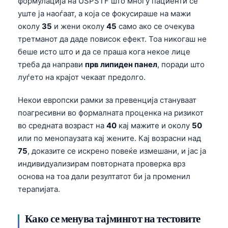
формулација на USPSTF што многу пациенти сè
Gàidhlig
уште ја наоѓаат, а која се фокусираше на мажи
Euskara
околу
35
и жени околу
45
само ако се очекува
Latviešu valoda
третманот да даде повисок ефект. Тоа никогаш не
Galego
беше исто што и да се праша кога некое лице
треба да направи
прв липиден панел
, поради што
অসমীয়া
луѓето на крајот чекаат предолго.
සිංහල
Некои европски рамки за превенција стануваат
سنڌي
поагресивни во формалната проценка на ризикот
پښتو
во средната возраст на
40
кај мажите и околу
50
или по менопаузата кај жените. Кај возрасни над
75
, доказите се искрено повеќе измешани, и јас ја
Slovenčina
индивидуализирам повторната проверка врз
Hrvatski
основа на тоа дали резултатот би ја променил
Suomi
терапијата.
Қазақ тілі
Како се менува тајмингот на тестовите
Català