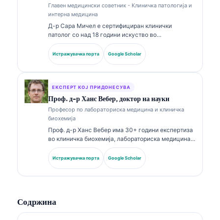
Главен медицински советник - Клиничка патологија и
интерна медицина
Д-р Сара Мичел е сертифициран клинички
патолог со над 18 години искуство во
лабораториска медицина и дијагностичка
анализа. Има специјализирани сертификати во
Истражувачка порта
Google Scholar
клиничка хемија и има објавено обемно за панели
со биомаркери и лабораториска анализа во
клиничката пракса.
ЕКСПЕРТ КОЈ ПРИДОНЕСУВА
Проф. д-р Ханс Вебер, доктор на науки
Професор по лабораториска медицина и клиничка
биохемија
Проф. д-р Ханс Вебер има 30+ години експертиза
во клиничка биохемија, лабораториска медицина и
истражување на биомаркери. Поранешен
претседател на Германското друштво за клиничка
Истражувачка порта
Google Scholar
хемија, тој се специјализира за анализа на
дијагностички панели, стандардизација на
биомаркери и лабораториска медицина
потпомогната со вештачка интелигенција.
Содржина