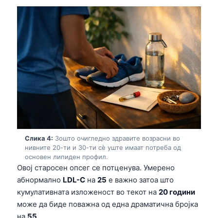
Слика 4:
Зошто очигледно здравите возрасни во
нивните 20-ти и 30-ти сè уште имаат потреба од
основен липиден профил.
Овој старосен опсег се потценува. Умерено
абнормално
LDL-C
на
25
е важно затоа што
кумулативната изложеност во текот на
20 години
може да биде поважна од една драматична бројка
на
55
.