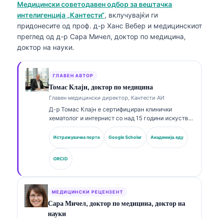
Медицински советодавен одбор за вештачка
интелигенција „Кантести“
, вклучувајќи ги
придонесите од проф. д-р Ханс Вебер и медицинскиот
преглед од д-р Сара Мичел, доктор по медицина,
доктор на науки.
ГЛАВЕН АВТОР
Томас Клајн, доктор по медицина
Главен медицински директор, Кантести АИ
Д-р Томас Клајн е сертифициран клинички
хематолог и интернист со над 15 години искуство
во лабораториска медицина и клиничка анализа
потпомогната со ВИ. Како главен медицински
Истражувачка порта
Google Scholar
Академија.еду
директор во Kantesti AI, тој обезбедува клинички
надзор над медицинската точност на
ORCID
сопственичката невронска мрежа. Д-р Клајн има
објавено обемно на теми поврзани со
интерпретација на биомаркери и лабораториска
дијагностика во рамките на лабораториската
МЕДИЦИНСКИ РЕЦЕНЗЕНТ
медицина.
Сара Мичел, доктор по медицина, доктор на
науки