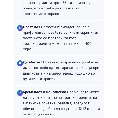
година кај маж и пред 65-та година кај
жена, и тоа треба да го помести
тестирањето порано.
Постење
: Нефастинг липиден панел е
прифатлив за повеќето рутински скрининзи;
постењето се претпочита кога
триглицеридите може да надминат 400
mg/dL.
Дијабетес
: Повеќето возрасни со дијабетес
имаат потреба од тестирање на липиди при
дијагнозата и најмалку еднаш годишно во
рутинската пракса.
Бременост и менопауза
: Бременоста може
да ги удвои или тројно триглицеридите, па
вистинска почетна (базална) вредност
обично е најдобро да се утврди 6-12 недели
по породувањето.