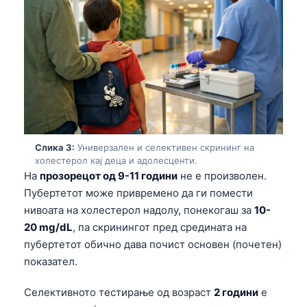
Слика 3:
Универзален и селективен скрининг на
холестерол кај деца и адолесценти.
На
прозорецот од 9-11 години
не е произволен.
Пубертетот може привремено да ги помести
нивоата на холестерол надолу, понекогаш за
10-
20 mg/dL
, па скринингот пред средината на
пубертетот обично дава почист основен (почетен)
показател.
Селективното тестирање од возраст
2 години
е