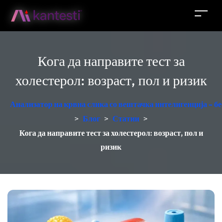
Кога да направите тест за
холестерол: возраст, пол и ризик
Анализатор на крвна слика со вештачка интелигенција - б
>
Блог
>
Статии
>
Кога да направите тест за холестерол: возраст, пол и
ризик