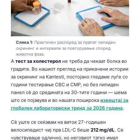
Слика 1:
Практичен распоред за првпат липиден
скрининг и интервали за повторување според
животна фаза.
A
тест за холестерол
не треба да чекаат болка во
градите. Во нашиот преглед на прикачени истории
за скрининг на Kantesti, постојано гледаме луѓе со
години тестирање CBC и CMP, но без липиден
панел сè до средината на 30-тите години — шема
што се појавува и во нашата поширока
извештај за
глобален лабораториски тренд за 2026 година
.
Сè уште се сеќавам на виток 27-годишен
велосипедист чиј прв LDL-C беше
212 mg/dL
. Се
чувствуваше одлично, но неговиот татко имал